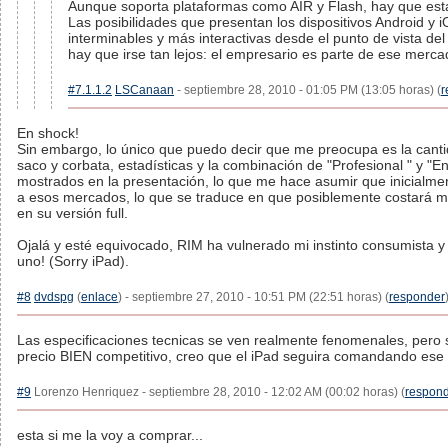
Aunque soporta plataformas como AIR y Flash, hay que estar
Las posibilidades que presentan los dispositivos Android y 
interminables y más interactivas desde el punto de vista de
hay que irse tan lejos: el empresario es parte de ese merca
#7.1.1.2
LSCanaan
- septiembre 28, 2010 - 01:05 PM (13:05 horas) (
r
En shock!
Sin embargo, lo único que puedo decir que me preocupa es la canti
saco y corbata, estadísticas y la combinación de "Profesional " y "E
mostrados en la presentación, lo que me hace asumir que inicialme
a esos mercados, lo que se traduce en que posiblemente costará má
en su versión full.
Ojalá y esté equivocado, RIM ha vulnerado mi instinto consumista y
uno! (Sorry iPad).
#8
dvdspg
(
enlace
) - septiembre 27, 2010 - 10:51 PM (22:51 horas) (
responder
Las especificaciones tecnicas se ven realmente fenomenales, pero s
precio BIEN competitivo, creo que el iPad seguira comandando ese 
#9
Lorenzo Henriquez - septiembre 28, 2010 - 12:02 AM (00:02 horas) (
respon
esta si me la voy a comprar...