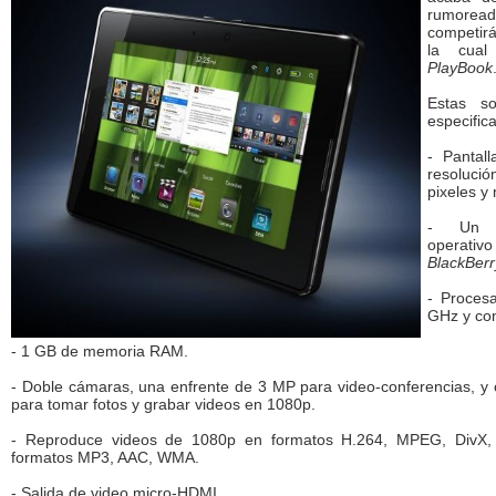
rumore
competirá
la cual
PlayBook
Estas so
especific
- Pantal
resoluci
pixeles y m
- Un n
operativ
BlackBerr
- Proces
GHz y con
- 1 GB de memoria RAM.
- Doble cámaras, una enfrente de 3 MP para video-conferencias, y
para tomar fotos y grabar videos en 1080p.
- Reproduce videos de 1080p en formatos H.264, MPEG, DivX
formatos MP3, AAC, WMA.
- Salida de video micro-HDMI.