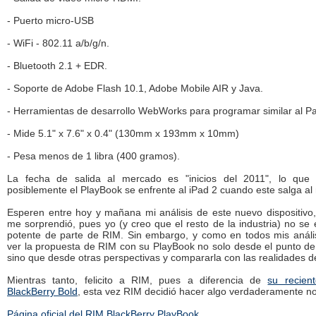
- Puerto micro-USB
- WiFi - 802.11 a/b/g/n.
- Bluetooth 2.1 + EDR.
- Soporte de Adobe Flash 10.1, Adobe Mobile AIR y Java.
- Herramientas de desarrollo WebWorks para programar similar al 
- Mide 5.1" x 7.6" x 0.4" (130mm x 193mm x 10mm)
- Pesa menos de 1 libra (400 gramos).
La fecha de salida al mercado es "inicios del 2011", lo que 
posiblemente el PlayBook se enfrente al iPad 2 cuando este salga a
Esperen entre hoy y mañana mi análisis de este nuevo dispositivo,
me sorprendió, pues yo (y creo que el resto de la industria) no se
potente de parte de RIM. Sin embargo, y como en todos mis análi
ver la propuesta de RIM con su PlayBook no solo desde el punto de
sino que desde otras perspectivas y compararla con las realidades 
Mientras tanto, felicito a RIM, pues a diferencia de
su recien
BlackBerry Bold
, esta vez RIM decidió hacer algo verdaderamente n
Página oficial del RIM BlackBerry PlayBook