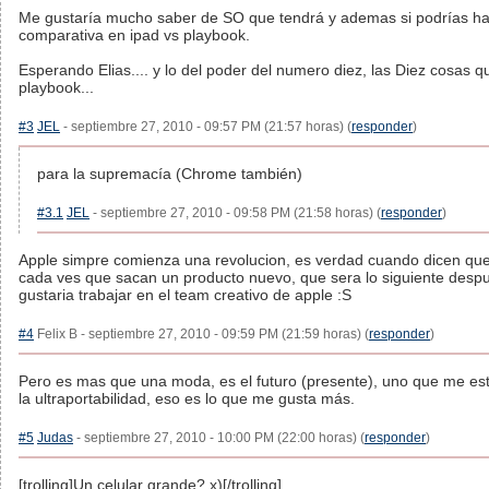
Me gustaría mucho saber de SO que tendrá y ademas si podrías ha
comparativa en ipad vs playbook.
Esperando Elias.... y lo del poder del numero diez, las Diez cosas 
playbook...
#3
JEL
- septiembre 27, 2010 - 09:57 PM (21:57 horas) (
responder
)
para la supremacía (Chrome también)
#3.1
JEL
- septiembre 27, 2010 - 09:58 PM (21:58 horas) (
responder
)
Apple simpre comienza una revolucion, es verdad cuando dicen que
cada ves que sacan un producto nuevo, que sera lo siguiente desp
gustaria trabajar en el team creativo de apple :S
#4
Felix B - septiembre 27, 2010 - 09:59 PM (21:59 horas) (
responder
)
Pero es mas que una moda, es el futuro (presente), uno que me e
la ultraportabilidad, eso es lo que me gusta más.
#5
Judas
- septiembre 27, 2010 - 10:00 PM (22:00 horas) (
responder
)
[trolling]Un celular grande? x)[/trolling]