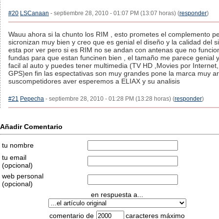
#20
LSCanaan
- septiembre 28, 2010 - 01:07 PM (13:07 horas) (
responder
)
Wauu ahora si la chunto los RIM , esto prometes el complemento pe
sicronizan muy bien y creo que es genial el diseño y la calidad del 
esta por ver pero si es RIM no se andan con antenas que no funcion
fundas para que estan funcinen bien , el tamaño me parece genial y
facil al auto y puedes tener multimedia (TV HD ,Movies por Internet,
GPS)en fin las espectativas son muy grandes pone la marca muy ar
suscompetidores aver esperemos a ELIAX y su analisis
#21
Pepecha
- septiembre 28, 2010 - 01:28 PM (13:28 horas) (
responder
)
Añadir Comentario
tu nombre
tu email
(opcional)
web personal
(opcional)
en respuesta a...
comentario de
caracteres máximo