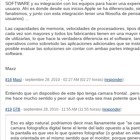
SOFTWARE y su integración con los equipos para hacer una experi
usuario. Ahí es donde desde sus inicios Apple se ha diferenciado, si
fanatismos, y junto con esta integración tener una filosofía de pensa
usuarios) ...
Las capacidades de memoria, velocidades de procesadores, tipos d
cada vez son mayores y todos los fabricantes tienen en una mayor
de utilizarlas, lo que hace la verdadera diferencia es el software, ta
operativos como sobretodo las aplicaciones adicionales que se inst
posible evaluar las soluciones sin contar con ambas partes integra
software.
Maxz
#18
Maxz
- septiembre 28, 2010 - 02:27 AM (02:27 horas) (
responder
)
Entiendo que un dispositivo de este tipo tenga camara frontal...per
me hace mucho sentido y peor aun que esta sea mas potente que la
#19
GTB
- septiembre 28, 2010 - 11:55 AM (11:55 horas) (
responder
)
Eso es algo natural, podriamos decir mas llanamente que "se ca
camara fotografica digital tiene el lente del lado opuesto a la pa
la pantalla es que ves lo que quieres fotografiar (o grabar en v
esta orientada en el mismo sentido que el monitor, porque gene