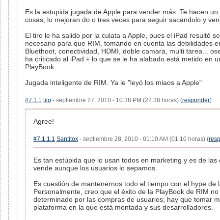
Es la estupida jugada de Apple para vender más. Te hacen un 
cosas, lo mejoran do o tres veces para seguir sacandolo y ven
El tiro le ha salido por la culata a Apple, pues el iPad resultó 
necesario para que RIM, tomando en cuenta las debilidades e
Bluethoot, conectividad, HDMI, doble camara, multi tarea... ose
ha criticado al iPad + lo que se le ha alabado está metido en u
PlayBook.
Jugada inteligente de RIM. Ya le "leyó los miaos a Apple"
#7.1.1
tito
- septiembre 27, 2010 - 10:38 PM (22:38 horas) (
responder
)
Agree!
#7.1.1.1
Santitox
- septiembre 28, 2010 - 01:10 AM (01:10 horas) (
res
Es tan estúpida que lo usan todos en marketing y es de la
vende aunque los usuarios lo sepamos.
Es cuestión de mantenernos todo el tiempo con el hype de l
Personalmente, creo que el éxito de la PlayBook de RIM no
determinado por las compras de usuarios; hay que tomar m
plataforma en la que está montada y sus desarrolladores.