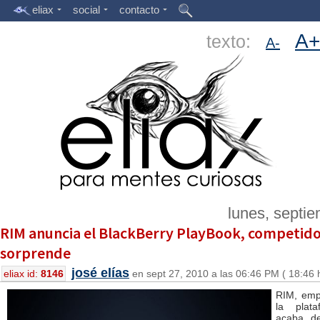
eliax
social
contacto
A+
texto:
A-
lunes, septi
RIM anuncia el BlackBerry PlayBook, competidor
sorprende
josé elías
eliax id:
8146
en sept 27, 2010 a las 06:46 PM ( 18:46 
RIM, emp
la plata
acaba de