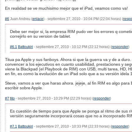
En realidad se ve muchisimo mejor que el iPad, veamos como va!
#6
Juan Andreu (
enlace
) - septiembre 27, 2010 - 10:04 PM (22:04 horas) (
resp
Debe ser mejor si, la empresa RIM pudo ver los errores q cometi
correjirlo en su version de tablet.
#6.1
Battoukiri
- septiembre 27, 2010 - 10:12 PM (22:12 horas) (
responder
)
Titua pa Apple y sus fanboys. Ahora si que la guerra va y de a duro
convencer a los ejecutivos en cuanto usabilidad, prestaciones y se
viene la Blackpad (el Playbook de RIM) con USB, multi tarea, HD, H
en fin, es como la evolución de un iPad solo que a su versión idela 
Steve, vamos a ver que haras ahora. jejeje, al fin RIM es algo para E
escribir sobre Apple.
#7
tito
- septiembre 27, 2010 - 10:29 PM (22:29 horas) (
responder
)
Es cuestión de tiempo para que Apple se ponga al ritmo de sus r
versión seguramente incorporará cosas que no a incorporado RIM
#7.1
Battoukiri
- septiembre 27, 2010 - 10:33 PM (22:33 horas) (
responder
)