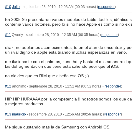
#10
Julio
- septiembre 28, 2010 - 12:03 AM (00:03 horas) (
responder
)
En 2005 Se presentaron varios modelos de tablet tactiles, idéntico 
contenía varios botones, pero lo si no hace Apple es como si no exis
#11
Qwerty - septiembre 28, 2010 - 12:35 AM (00:35 horas) (
responder
)
eliax, no adelantes acontecimientos, tu en el afan de encontrar y po
un rival digno de apple esta tirando muchas esperanzas en vano.
me ilusionaste con el palm os, zune hd, y hasta el mismo android que
las defragmentacion que tiene esta saliendo peor que el iOS.
no oldides que es RIM que diseño ese OS ;-)
#12
anonimo - septiembre 28, 2010 - 12:52 AM (00:52 horas) (
responder
)
HIP HIP HURAAAA por la competencia !! nosotros somos los que gan
y mejores productos
#13
mauricio
- septiembre 28, 2010 - 12:56 AM (00:56 horas) (
responder
)
Me sigue gustando mas la de Samsung con Android OS.