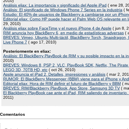
2010)
Análisis eliax: La importancia y significado del Apple iPad
( ene 28, 2
Análisis: El significado de Windows Phone 7 Series en la industria
( f
Estudio: El 40% de usuarios de Blackberry a cambiarse por un iPhon
Editorial eliax: Como HP puede hacer el Palm Web OS relevante en la
29, 2010)
Análisis eliax sobre FaceTime y el nuevo iPhone 4 de Apple
( jun 8, 
RIM anuncia hoy BlackBerry 6, en medio de estadísticas adversas
( 
BREVES: Vimeo, Ubuntu Multi-táctil, BlackBerry Torch, Snapdragon, 
Live Phone 7
( ago 17, 2010)
Posteriormente en eliax:
Análisis: El BlackBerry PlayBook de RIM y su posible impacto en la in
2010)
BREVES: Windows 8, PSP 2, VLC, PlayBook SDK, Netflix, The Pirate 
LEGO 3D, 70TB HD, etc
( oct 26, 2010)
Apple anuncia el iPad 2. Detalles, impresiones y análisis
( mar 2, 201
RUMOR: El BlackBerry Messenger (BBM) viene para el iPhone y And
Editorial eliax: Hora de RIM definir el futuro de BlackBerry y BBM
( ma
BREVES: RIM/Blackberry PlayBook, App Store, Samsung 3D TV
( ma
El Blackberry PlayBook cae ante el iPad, RIM saliendo de inventario.
2011)
Comentarios