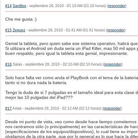
#14
Santitox
- septiembre 28, 2010 - 01:10 AM (01:10 horas) (
responder
)
Che me gusta :)
#15
Zequez
- septiembre 28, 2010 - 01:41 AM (01:41 horas) (
responder
)
Genial la tableta, pero quien sabe ese sistema operativo, habrá que
Si utilizara el Android sin duda seria un iPad Killer, mas 50 mil app
buen respaldo, pero igual la tableta esta genial, impresionante.
#16
Salas - septiembre 28, 2010 - 02:10 AM (02:10 horas) (
responder
)
Solo hace falta ver como anda el PlayBook con el tema de la bateria
tanto si no dura nada la bateria.
Tengo la duda de si 7 pulgadas es el tamaño ideal para esta clase d
mejor las 10 pulgadas del iPad???
#17
Aslak - septiembre 28, 2010 - 02:12 AM (02:12 horas) (
responder
)
Desde mi punto de vista, veo como desde hace tiempo cometemos 
nos centramos sólo (o principalmente) en las características de ha
(especificaciones de los equipos/dispositivos), lo cual tiene su impo
olvidamos de la otra parte, que por lo general es lo que hace la difere