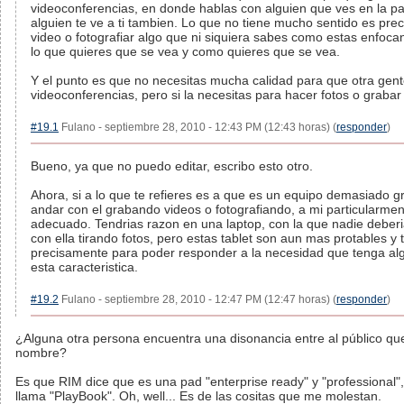
videoconferencias, en donde hablas con alguien que ves en la pa
alguien te ve a ti tambien. Lo que no tiene mucho sentido es pr
video o fotografiar algo que ni siquiera sabes como estas enfocan
lo que quieres que se vea y como quieres que se vea.
Y el punto es que no necesitas mucha calidad para que otra gent
videoconferencias, pero si la necesitas para hacer fotos o grabar
#19.1
Fulano - septiembre 28, 2010 - 12:43 PM (12:43 horas) (
responder
)
Bueno, ya que no puedo editar, escribo esto otro.
Ahora, si a lo que te refieres es a que es un equipo demasiado 
andar con el grabando videos o fotografiando, a mi particularme
adecuado. Tendrias razon en una laptop, con la que nadie debe
con ella tirando fotos, pero estas tablet son aun mas protables y 
precisamente para poder responder a la necesidad que tenga al
esta caracteristica.
#19.2
Fulano - septiembre 28, 2010 - 12:47 PM (12:47 horas) (
responder
)
¿Alguna otra persona encuentra una disonancia entre al público que 
nombre?
Es que RIM dice que es una pad "enterprise ready" y "professional",
llama "PlayBook". Oh, well... Es de las cositas que me molestan.