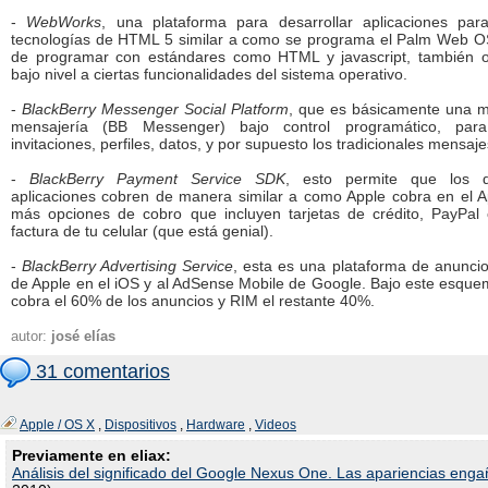
-
WebWorks
, una plataforma para desarrollar aplicaciones pa
tecnologías de HTML 5 similar a como se programa el Palm Web O
de programar con estándares como HTML y javascript, también o
bajo nivel a ciertas funcionalidades del sistema operativo.
-
BlackBerry Messenger Social Platform
, que es básicamente una ma
mensajería (BB Messenger) bajo control programático, para
invitaciones, perfiles, datos, y por supuesto los tradicionales mensaje
-
BlackBerry Payment Service SDK
, esto permite que los d
aplicaciones cobren de manera similar a como Apple cobra en el A
más opciones de cobro que incluyen tarjetas de crédito, PayPal
factura de tu celular (que está genial).
-
BlackBerry Advertising Service
, esta es una plataforma de anuncios
de Apple en el iOS y al AdSense Mobile de Google. Bajo este esquem
cobra el 60% de los anuncios y RIM el restante 40%.
autor:
josé elías
31 comentarios
Apple / OS X
,
Dispositivos
,
Hardware
,
Videos
Previamente en eliax:
Análisis del significado del Google Nexus One. Las apariencias enga