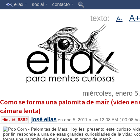
eliax
social
contacto
A+
texto:
A-
miércoles, enero 5
Como se forma una palomita de maíz (video en 
cámara lenta)
josé elías
eliax id:
8382
en ene 5, 2011 a las 12:08 AM ( 00:08 ho
Hoy les presento este curioso vi
por fin responde a una de esas grandes curiosidades de la vida: ¿
forma una palomita de maíz desde un grano de maíz?