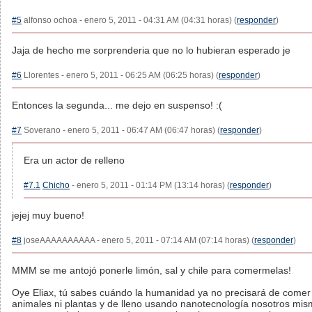
#5
alfonso ochoa - enero 5, 2011 - 04:31 AM (04:31 horas) (
responder
)
Jaja de hecho me sorprenderia que no lo hubieran esperado je
#6
Llorentes - enero 5, 2011 - 06:25 AM (06:25 horas) (
responder
)
Entonces la segunda... me dejo en suspenso! :(
#7
Soverano - enero 5, 2011 - 06:47 AM (06:47 horas) (
responder
)
Era un actor de relleno
#7.1
Chicho
- enero 5, 2011 - 01:14 PM (13:14 horas) (
responder
)
jejej muy bueno!
#8
joseAAAAAAAAAA - enero 5, 2011 - 07:14 AM (07:14 horas) (
responder
)
MMM se me antojó ponerle limón, sal y chile para comermelas!
Oye Eliax, tú sabes cuándo la humanidad ya no precisará de comer
animales ni plantas y de lleno usando nanotecnología nosotros mi