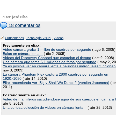
autor:
josé elías
18 comentarios
Curiosidades
,
Tecnología Visual
,
Videos
Previamente en eliax:
Video cámara graba 1 millón de cuadros por segundo
( ago 6, 2005)
Balas en cámara lenta...
( dic 2, 2005)
Videos del Discovery Channel que congelan el tiempo
( oct 9, 2008)
Una cámara que toma 6.1 millones de fotos por segundo
( may 2, 2
Ya es posible ver en cámara lenta a neuronas individuales funciona
nov 3, 2009)
La cámara Phantom Flex captura 2800 cuadros por segundo en
1920×1080
( abr 14, 2010)
Eliax recomienda ver: Big y Shall We Dance? (versión Japonesa)
( e
2011)
Posteriormente en eliax:
Video de mamíferos sacudiéndose agua de sus cuerpos en cámara l
abr 8, 2013)
Una curiosa colección de videos en cámara lenta...
( abr 25, 2013)