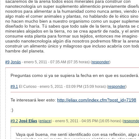
sacaremos de la arena todos esos minerales para construir con
nanotecnología un super suplemento alimenticio previamente diseñ
nosotros para alimentar a la humanidad como nunca antes, viendo
algo malo el comer animales y plantas, no hablando de lo ético sin
no hacen mucho bien a nuestro organismo como un super supleme
diseñado lo haría. Tú sabes que todo sale de la tierra, la planta se 
minerales alojados en la tierra, no se crea apartir de nada, y el anim
consume esta planta para formar sus tejidos, entonces me imagino
usando nanotecnología algún día nosotros podremos filtrar la aren
construir un alimento único y milagroso que incluso acabría con toda
hambre del planeta.
#9
Jonás
- enero 5, 2011 - 07:35 AM (07:35 horas) (
responder
)
Preguntas como si ya se supiera la fecha en en que es sucederá.
#9.1
El Curioso - enero 5, 2011 - 03:09 PM (15:09 horas) (
responder
)
Te interesará leer esto:
http://eliax.com/index.cfm?post_id=7198
:)
#9.2
José Elías
(
enlace
) - enero 5, 2011 - 04:05 PM (16:05 horas) (
responde
Vaya qué buena, me sentí identificado con esa reflexión, algo 