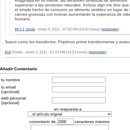
imaginaba en mi mente, las versiones sintéticas de alimentos
superarán a las versiones naturales. Incluso algo me dice que
el simple hecho de consumir un alimento sintético en lugar de 
carnes grasosas con toxinas aumentarán la esperanza de vida
humano.
#9.2.1
Jonás
- enero 5, 2011 - 07:20 PM (19:20 horas) (
responder
)
Sueno como los transforme, Poptimus prime transformense y avan
#10
Tronks - enero 5, 2011 - 01:53 PM (13:53 horas) (
responder
)
Añadir Comentario
tu nombre
tu email
(opcional)
web personal
(opcional)
en respuesta a...
comentario de
caracteres máximo