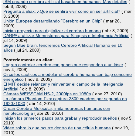
IBM creando cerebro artificial basado en humanos. Mas detalles
(
feb 8, 2009)
Pregunta a eliax: ¿Qué se sentirá vivir como un ser artificial?
( mar
3, 2009)
Unión Europea desarrollando "Cerebro en un Chip"
( mar 26,
2009)
Inician proyecto para digitalizar el cerebro humano
( abr 8, 2009)
DARPA a utilizar Memristores para Sinapsis e Inteligencia Artificial
(
jul 14, 2009)
Segun Blue Brain, tendremos Cerebro Artificial Humano en 10
años
( jul 24, 2009)
Posteriormente en eliax:
Logran controlar cerebro con genes que responden a un láser
(
nov 4, 2009)
Circuitos caóticos a modelar el cerebro humano con bajo consumo
energético
( nov 9, 2009)
El MIT decide relanzar y reinventar el campo de la Inteligencia
Artificial
( dic 8, 2009)
Cámara WEISSCAM HS-2, 2000fps en 1080p
( ene 27, 2010)
La cámara Phantom Flex captura 2800 cuadros por segundo en
1920×1080
( abr 14, 2010)
Crean Cerebro Molecular, imita neuronas humanas con
nanotecnología
( abr 28, 2010)
Inician los primeros pasos para grabar y reproducir sueños
( nov 5,
2010)
Video sobre lo que ocurre dentro de una célula humana
( nov 19,
2010)