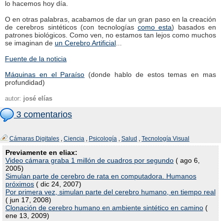
lo hacemos hoy día.
O en otras palabras, acabamos de dar un gran paso en la creación
de cerebros sintéticos (con tecnologías
como esta
) basados en
patrones biológicos. Como ven, no estamos tan lejos como muchos
se imaginan de
un Cerebro Artificial
...
Fuente de la noticia
Máquinas en el Paraíso
(donde hablo de estos temas en mas
profundidad)
autor:
josé elías
3 comentarios
Cámaras Digitales
,
Ciencia
,
Psicología
,
Salud
,
Tecnología Visual
Previamente en eliax:
Video cámara graba 1 millón de cuadros por segundo
( ago 6,
2005)
Simulan parte de cerebro de rata en computadora. Humanos
próximos
( dic 24, 2007)
Por primera vez, simulan parte del cerebro humano, en tiempo real
( jun 17, 2008)
Clonación de cerebro humano en ambiente sintético en camino
(
ene 13, 2009)