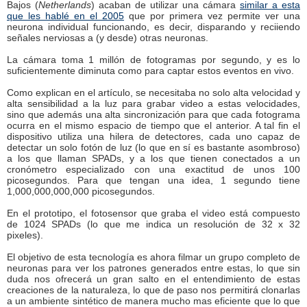
Bajos (
Netherlands
) acaban de utilizar una cámara
similar a esta
que les hablé en el 2005
que por primera vez permite ver una
neurona individual funcionando, es decir, disparando y reciiendo
señales nerviosas a (y desde) otras neuronas.
La cámara toma 1 millón de fotogramas por segundo, y es lo
suficientemente diminuta como para captar estos eventos en vivo.
Como explican en el artículo, se necesitaba no solo alta velocidad y
alta sensibilidad a la luz para grabar video a estas velocidades,
sino que además una alta sincronización para que cada fotograma
ocurra en el mismo espacio de tiempo que el anterior. A tal fin el
dispositivo utiliza una hilera de detectores, cada uno capaz de
detectar un solo fotón de luz (lo que en sí es bastante asombroso)
a los que llaman SPADs, y a los que tienen conectados a un
cronómetro especializado con una exactitud de unos 100
picosegundos. Para que tengan una idea, 1 segundo tiene
1,000,000,000,000 picosegundos.
En el prototipo, el fotosensor que graba el video está compuesto
de 1024 SPADs (lo que me indica un resolución de 32 x 32
pixeles).
El objetivo de esta tecnología es ahora filmar un grupo completo de
neuronas para ver los patrones generados entre estas, lo que sin
duda nos ofrecerá un gran salto en el entendimiento de estas
creaciones de la naturaleza, lo que de paso nos permitirá clonarlas
a un ambiente sintético de manera mucho mas eficiente que lo que