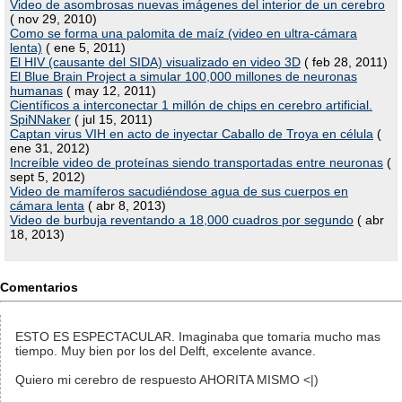
Video de asombrosas nuevas imágenes del interior de un cerebro
( nov 29, 2010)
Como se forma una palomita de maíz (video en ultra-cámara
lenta)
( ene 5, 2011)
El HIV (causante del SIDA) visualizado en video 3D
( feb 28, 2011)
El Blue Brain Project a simular 100,000 millones de neuronas
humanas
( may 12, 2011)
Científicos a interconectar 1 millón de chips en cerebro artificial.
SpiNNaker
( jul 15, 2011)
Captan virus VIH en acto de inyectar Caballo de Troya en célula
(
ene 31, 2012)
Increíble video de proteínas siendo transportadas entre neuronas
(
sept 5, 2012)
Video de mamíferos sacudiéndose agua de sus cuerpos en
cámara lenta
( abr 8, 2013)
Video de burbuja reventando a 18,000 cuadros por segundo
( abr
18, 2013)
Comentarios
ESTO ES ESPECTACULAR. Imaginaba que tomaria mucho mas
tiempo. Muy bien por los del Delft, excelente avance.
Quiero mi cerebro de respuesto AHORITA MISMO <|)