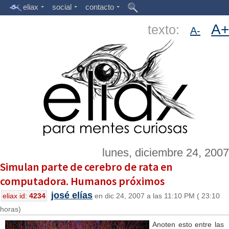
eliax
social
contacto
A+
texto:
A-
lunes, diciembre 24, 2007
Simulan parte de cerebro de rata en
computadora. Humanos próximos
josé elías
eliax id:
4234
en dic 24, 2007 a las 11:10 PM ( 23:10
horas)
Anoten esto entre las