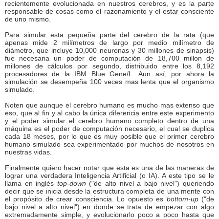
recientemente evolucionada en nuestros cerebros, y es la parte
responsable de cosas como el razonamiento y el estar consciente
de uno mismo.
Para simular esta pequeña parte del cerebro de la rata (que
apenas mide 2 milímetros de largo por medio milímetro de
diámetro, que incluye 10,000 neuronas y 30 millones de sinapsis)
fue necesaria un poder de computación de 18,700 millon de
millones de cálculos por segundo, distribuido entre los 8,192
procesadores de la IBM Blue Gene/L. Aun así, por ahora la
simulación se desempeña 100 veces mas lenta que el organismo
simulado.
Noten que aunque el cerebro humano es mucho mas extenso que
eso, que al fin y al cabo la única diferencia entre este experimento
y el poder simular el cerebro humano completo dentro de una
máquina es el poder de computación necesario, el cual se duplica
cada 18 meses, por lo que es muy posible que el primer cerebro
humano simulado sea experimentado por muchos de nosotros en
nuestras vidas.
Finalmente quiero hacer notar que esta es una de las maneras de
lograr una verdadera Inteligencia Artificial (o IA). A este tipo se le
llama en inglés
top-down
("de alto nivel a bajo nivel") queriendo
decir que se inicia desde la estructura completa de una mente con
el propósito de crear consciencia. Lo opuesto es
bottom-up
("de
bajo nivel a alto nivel") en donde se trata de empezar con algo
extremadamente simple, y evolucionarlo poco a poco hasta que