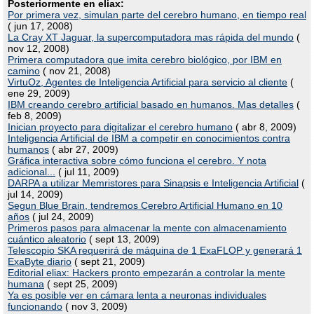
Posteriormente en eliax:
Por primera vez, simulan parte del cerebro humano, en tiempo real
( jun 17, 2008)
La Cray XT Jaguar, la supercomputadora mas rápida del mundo
(
nov 12, 2008)
Primera computadora que imita cerebro biológico, por IBM en
camino
( nov 21, 2008)
VirtuOz, Agentes de Inteligencia Artificial para servicio al cliente
(
ene 29, 2009)
IBM creando cerebro artificial basado en humanos. Mas detalles
(
feb 8, 2009)
Inician proyecto para digitalizar el cerebro humano
( abr 8, 2009)
Inteligencia Artificial de IBM a competir en conocimientos contra
humanos
( abr 27, 2009)
Gráfica interactiva sobre cómo funciona el cerebro. Y nota
adicional...
( jul 11, 2009)
DARPA a utilizar Memristores para Sinapsis e Inteligencia Artificial
(
jul 14, 2009)
Segun Blue Brain, tendremos Cerebro Artificial Humano en 10
años
( jul 24, 2009)
Primeros pasos para almacenar la mente con almacenamiento
cuántico aleatorio
( sept 13, 2009)
Telescopio SKA requerirá de máquina de 1 ExaFLOP y generará 1
ExaByte diario
( sept 21, 2009)
Editorial eliax: Hackers pronto empezarán a controlar la mente
humana
( sept 25, 2009)
Ya es posible ver en cámara lenta a neuronas individuales
funcionando
( nov 3, 2009)