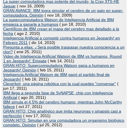
La super-computadora mas potente del mundo, la Cray XT5-HE
Jaguar
( nov 16, 2009)
GRAN AVANCE: IBM logra simular el cerebro de un gato en super-
computadora. Opinión
( nov 18, 2009)
La supercomputadora Watson de Inteligencia Artificial de IBM
empieza a ganarle a humanos
( jun 18, 2010)
Científicos de IBM crean el mapa del cerebro mas detallado a la
fecha
( ago 2, 2010)
Inteligencia Artificial a competir contra humanos en Jeopardy! en
Febrero 2011
( dic 14, 2010)
Pregunta a eliax: ¿Será posible traspasar nuestra consciencia a un
clon?
( ene 25, 2011)
Video de Inteligencia Artificial Watson de IBM vs humanos, Round
1 en Jeopardy!: Empate
( feb 14, 2011)
GRAN HITO: Supercomputadora Watson gana a humanos en
Jeopardy! Opinión
( feb 15, 2011)
Inteligencia Artificial Watson de IBM ganó el partido final de
Jeopardy!
( feb 16, 2011)
Cleverbot, una página robótica con la cual puedes "conversar"
(
jun 17, 2011)
IBM llega a segunda fase de SyNAPSE, chip con Inteligencia
Artificial
( ago 20, 2011)
IBM simula el 4.5% del cerebro humano, mientras John McCarthy
fallece
( oct 27, 2011)
GRAN HITO: Chip analógico que imita neuronas y sinapsis casi a
perfección
( nov 17, 2011)
GRAN HITO: Simulan en una computadora un organismo biológico
completo. Opinión
( jul 25, 2012)