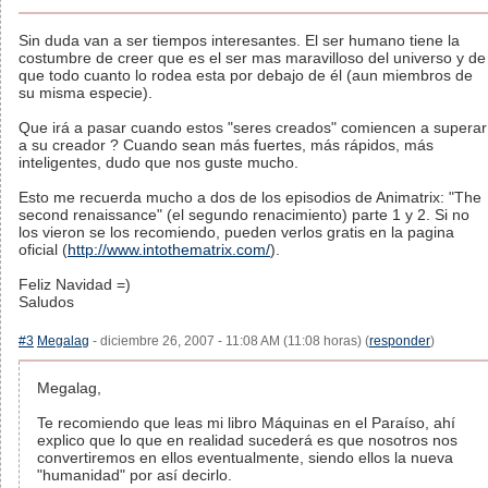
Sin duda van a ser tiempos interesantes. El ser humano tiene la
costumbre de creer que es el ser mas maravilloso del universo y de
que todo cuanto lo rodea esta por debajo de él (aun miembros de
su misma especie).
Que irá a pasar cuando estos "seres creados" comiencen a superar
a su creador ? Cuando sean más fuertes, más rápidos, más
inteligentes, dudo que nos guste mucho.
Esto me recuerda mucho a dos de los episodios de Animatrix: "The
second renaissance" (el segundo renacimiento) parte 1 y 2. Si no
los vieron se los recomiendo, pueden verlos gratis en la pagina
oficial (
http://www.intothematrix.com/
).
Feliz Navidad =)
Saludos
#3
Megalag
- diciembre 26, 2007 - 11:08 AM (11:08 horas) (
responder
)
Megalag,
Te recomiendo que leas mi libro Máquinas en el Paraíso, ahí
explico que lo que en realidad sucederá es que nosotros nos
convertiremos en ellos eventualmente, siendo ellos la nueva
"humanidad" por así decirlo.