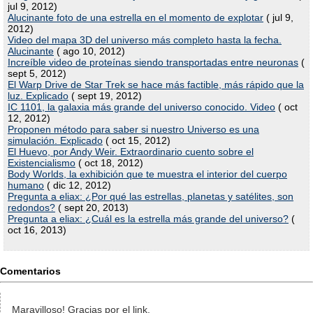
jul 9, 2012)
Alucinante foto de una estrella en el momento de explotar
( jul 9,
2012)
Video del mapa 3D del universo más completo hasta la fecha.
Alucinante
( ago 10, 2012)
Increíble video de proteínas siendo transportadas entre neuronas
(
sept 5, 2012)
El Warp Drive de Star Trek se hace más factible, más rápido que la
luz. Explicado
( sept 19, 2012)
IC 1101, la galaxia más grande del universo conocido. Video
( oct
12, 2012)
Proponen método para saber si nuestro Universo es una
simulación. Explicado
( oct 15, 2012)
El Huevo, por Andy Weir. Extraordinario cuento sobre el
Existencialismo
( oct 18, 2012)
Body Worlds, la exhibición que te muestra el interior del cuerpo
humano
( dic 12, 2012)
Pregunta a eliax: ¿Por qué las estrellas, planetas y satélites, son
redondos?
( sept 20, 2013)
Pregunta a eliax: ¿Cuál es la estrella más grande del universo?
(
oct 16, 2013)
Comentarios
Maravilloso! Gracias por el link.