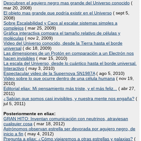
Descubren el agujero negro mas grande del Universo conocido
(
mar 20, 2008)
El objeto mas grande que podría existir en el Universo
( sept 5,
2008)
Sobre Escalabilidad y Caos al escalar sistemas simples a
complejos
( mar 25, 2009)
Gráfica interactiva compara el tamaño relativo de células y
moléculas
( nov 2, 2009)
Video del Universo conocido, desde la Tierra hasta el borde
universal
( dic 18, 2009)
Las dimensiones de un Protón en comparación a un Electrón nos
hacen invisibles
( mar 15, 2010)
La escala del Universo, desde lo cuántico hasta el borde universal.
Interactivo
( may 3, 2010)
Espectacular video de la Supernova SN1987A
( ago 5, 2010)
Video sobre lo que ocurre dentro de una célula humana
( nov 19,
2010)
Editorial eliax: Mi pensamiento más triste, y el más feliz...
( abr 27,
2011)
¿Sabían que somos casi invisibles, y nuestra mente nos engaña?
(
jul 5, 2011)
Posteriormente en eliax:
GRAN HITO: Inventan comunicación con neutrinos, atraviesan
cualquier cosa
( mar 18, 2012)
Astrónomos observan estrella ser devorada por agujero negro, de
inicio a fin
( may 4, 2012)
Pregunta a eliax: ¿Cómo viajaremos a otras estrellas y galaxias?
(