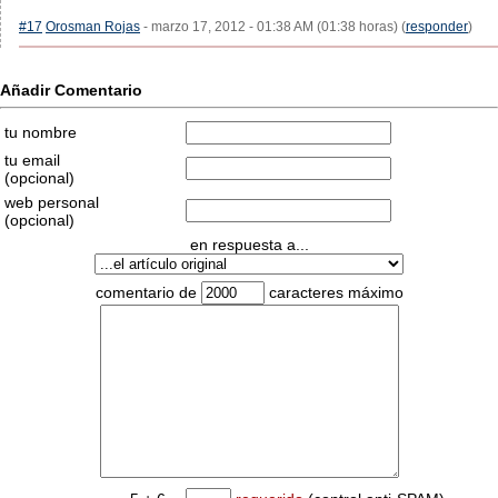
#17
Orosman Rojas
- marzo 17, 2012 - 01:38 AM (01:38 horas) (
responder
)
Añadir Comentario
tu nombre
tu email
(opcional)
web personal
(opcional)
en respuesta a...
comentario de
caracteres máximo