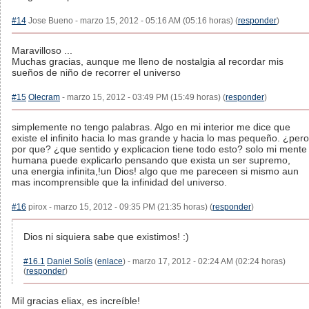
#14
Jose Bueno - marzo 15, 2012 - 05:16 AM (05:16 horas) (
responder
)
Maravilloso ...
Muchas gracias, aunque me lleno de nostalgia al recordar mis
sueños de niño de recorrer el universo
#15
Olecram
- marzo 15, 2012 - 03:49 PM (15:49 horas) (
responder
)
simplemente no tengo palabras. Algo en mi interior me dice que
existe el infinito hacia lo mas grande y hacia lo mas pequeño. ¿pero
por que? ¿que sentido y explicacion tiene todo esto? solo mi mente
humana puede explicarlo pensando que exista un ser supremo,
una energia infinita,!un Dios! algo que me pareceen si mismo aun
mas incomprensible que la infinidad del universo.
#16
pirox - marzo 15, 2012 - 09:35 PM (21:35 horas) (
responder
)
Dios ni siquiera sabe que existimos! :)
#16.1
Daniel Solís
(
enlace
) - marzo 17, 2012 - 02:24 AM (02:24 horas)
(
responder
)
Mil gracias eliax, es increíble!