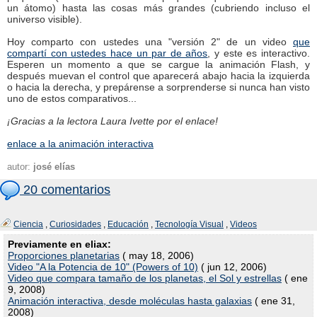
un átomo) hasta las cosas más grandes (cubriendo incluso el
universo visible).
Hoy comparto con ustedes una "versión 2" de un video
que
compartí con ustedes hace un par de años
, y este es interactivo.
Esperen un momento a que se cargue la animación Flash, y
después muevan el control que aparecerá abajo hacia la izquierda
o hacia la derecha, y prepárense a sorprenderse si nunca han visto
uno de estos comparativos...
¡Gracias a la lectora Laura Ivette por el enlace!
enlace a la animación interactiva
autor:
josé elías
20 comentarios
Ciencia
,
Curiosidades
,
Educación
,
Tecnología Visual
,
Videos
Previamente en eliax:
Proporciones planetarias
( may 18, 2006)
Video "A la Potencia de 10" (Powers of 10)
( jun 12, 2006)
Video que compara tamaño de los planetas, el Sol y estrellas
( ene
9, 2008)
Animación interactiva, desde moléculas hasta galaxias
( ene 31,
2008)