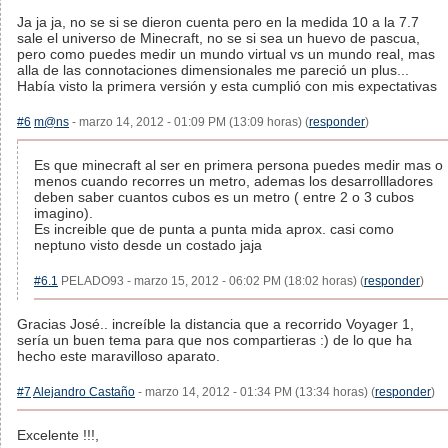
Ja ja ja, no se si se dieron cuenta pero en la medida 10 a la 7.7
sale el universo de Minecraft, no se si sea un huevo de pascua,
pero como puedes medir un mundo virtual vs un mundo real, mas
alla de las connotaciones dimensionales me pareció un plus...
Había visto la primera versión y esta cumplió con mis expectativas
#6
m@ns
- marzo 14, 2012 - 01:09 PM (13:09 horas) (
responder
)
Es que minecraft al ser en primera persona puedes medir mas o
menos cuando recorres un metro, ademas los desarrollladores
deben saber cuantos cubos es un metro ( entre 2 o 3 cubos
imagino).
Es increible que de punta a punta mida aprox. casi como
neptuno visto desde un costado jaja
#6.1
PELADO93 - marzo 15, 2012 - 06:02 PM (18:02 horas) (
responder
)
Gracias José.. increíble la distancia que a recorrido Voyager 1,
sería un buen tema para que nos compartieras :) de lo que ha
hecho este maravilloso aparato.
#7
Alejandro Castaño
- marzo 14, 2012 - 01:34 PM (13:34 horas) (
responder
)
Excelente !!!,