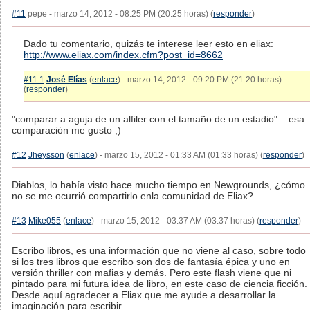
#11
pepe - marzo 14, 2012 - 08:25 PM (20:25 horas) (
responder
)
Dado tu comentario, quizás te interese leer esto en eliax:
http://www.eliax.com/index.cfm?post_id=8662
#11.1
José Elías
(
enlace
) - marzo 14, 2012 - 09:20 PM (21:20 horas)
(
responder
)
"comparar a aguja de un alfiler con el tamaño de un estadio"... esa
comparación me gusto ;)
#12
Jheysson
(
enlace
) - marzo 15, 2012 - 01:33 AM (01:33 horas) (
responder
)
Diablos, lo había visto hace mucho tiempo en Newgrounds, ¿cómo
no se me ocurrió compartirlo enla comunidad de Eliax?
#13
Mike055
(
enlace
) - marzo 15, 2012 - 03:37 AM (03:37 horas) (
responder
)
Escribo libros, es una información que no viene al caso, sobre todo
si los tres libros que escribo son dos de fantasía épica y uno en
versión thriller con mafias y demás. Pero este flash viene que ni
pintado para mi futura idea de libro, en este caso de ciencia ficción.
Desde aquí agradecer a Eliax que me ayude a desarrollar la
imaginación para escribir.