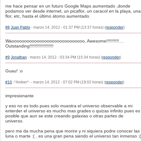
me hace pensar en un futuro Google Maps aumentado ,donde
podamos ver desde internet, un picaflor, un caracol en la playa, una
flor, etc, hasta el último átomo aumentado.
#8
Juan Pablo
- marzo 14, 2012 - 01:37 PM (13:37 horas) (
responder
)
Waooooooooooooooooooooooooooooo, Awesome!!!!!!!!!!....
Outstanding!!!!!!!!!!!!!!!!!!!
#9
Jonathan
- marzo 14, 2012 - 03:34 PM (15:34 horas) (
responder
)
Guau! :o
#10
-*Amber*- - marzo 14, 2012 - 07:02 PM (19:02 horas) (
responder
)
impresionante
y eso no es todo pues solo muestra el universo observable a mi
enterder el universo es mucho mas grades o quizas infinito pues es
posible que aun se este creando galaxias o otras partes de
universo.
pero me da mucha pena que morire y ni siquiera podre conocer las
luna o marte :( , es una gran pena siendo el universo tan inmenso :(