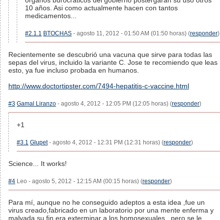
organos burocráticos del gobierno postergarán su uso otros
10 años. Asi como actualmente hacen con tantos
medicamentos...
#2.1.1
BTOCHAS
- agosto 11, 2012 - 01:50 AM (01:50 horas) (
responder
)
Recientemente se descubrió una vacuna que sirve para todas las
sepas del virus, incluido la variante C. Jose te recomiendo que leas
esto, ya fue incluso probada en humanos.
http://www.doctortipster.com/7494-hepatitis-c-vaccine.html
#3
Gamal Liranzo
- agosto 4, 2012 - 12:05 PM (12:05 horas) (
responder
)
+1
#3.1
Glupet
- agosto 4, 2012 - 12:31 PM (12:31 horas) (
responder
)
Science... It works!
#4
Leo - agosto 5, 2012 - 12:15 AM (00:15 horas) (
responder
)
Para mí, aunque no he conseguido adeptos a esta idea ,fue un
virus creado,fabricado en un laboratorio por una mente enferma y
malvada su fin era exterminar a los homosexuales , pero se le