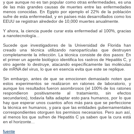
y que aunque no es tan popular como otras enfermedades, es una
de las más grandes causas de muertes entre las enfermedades
menos conocidas. En Egipto por ejemplo el 22% de la población
sufre de esta enfermedad, y en países más desarrollados como los
EEUU se registran alrededor de 10,000 muertes anualmente.
Y ahora, la ciencia puede curar esta enfermedad al 100%, gracias
a nanotecnología...
Sucede que investigadores de la Universidad de Florida han
creado una técnica utilizando nanopartículas que destruyen
completamente la infección. La técnica consiste de dos pasos: En
el primer un agente biológico identifica los rastros de Hepatitis C, y
otro agente lo destruye, atacando específicamente las moléculas
de mRNA del virus, lo que en esencia evita que este se replique.
Sin embargo, antes de que se emocionen demasiado noten que
estos experimentos se realizaron en ratones de laboratorio, y
aunque los resultados fueron asombrosos (el 100% de los ratones
respondieron positivamente al tratamiento, sin efectos
secundarios), todavía falta adaptar esto para humanos, por lo que
hay que esperar unos cuantos años más para que se perfeccione
la técnica en humanos, y para que las entidades gubernamentales
correspondientes otorguen los permisos necesarios. Pero aun así,
al menos los que sufren de Hepatitis C ya saben que la cura está
en el horizonte...
fuente