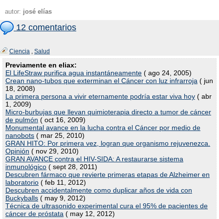
autor:
josé elías
12 comentarios
Ciencia
,
Salud
Previamente en eliax:
El LifeStraw purifica agua instantáneamente
( ago 24, 2005)
Crean nano-tubos que exterminan el Cáncer con luz infrarroja
( jun
18, 2008)
La primera persona a vivir eternamente podría estar viva hoy
( abr
1, 2009)
Micro-burbujas que llevan quimioterapia directo a tumor de cáncer
de pulmón
( oct 16, 2009)
Monumental avance en la lucha contra el Cáncer por medio de
nanobots
( mar 25, 2010)
GRAN HITO: Por primera vez, logran que organismo rejuvenezca.
Opinión
( nov 29, 2010)
GRAN AVANCE contra el HIV-SIDA: A restaurarse sistema
inmunológico
( sept 28, 2011)
Descubren fármaco que revierte primeras etapas de Alzheimer en
laboratorio
( feb 11, 2012)
Descubren accidentalmente como duplicar años de vida con
Buckyballs
( may 9, 2012)
Técnica de ultrasonido experimental cura el 95% de pacientes de
cáncer de próstata
( may 12, 2012)