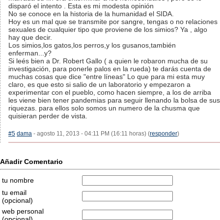
disparó el intento . Esta es mi modesta opinión
No se conoce en la historia de la humanidad el SIDA.
Hoy es un mal que se transmite por sangre, tengas o no relaciones
sexuales de cualquier tipo que proviene de los simios? Ya , algo
hay que decir.
Los simios,los gatos,los perros,y los gusanos,también
enferman...y?
Si leés bien a Dr. Robert Gallo ( a quien le robaron mucha de su
investigación, para ponerle palos en la rueda) te darás cuenta de
muchas cosas que dice "entre líneas" Lo que para mi esta muy
claro, es que esto si salio de un laboratorio y empezaron a
experimentar con el pueblo, como hacen siempre, a los de arriba
les viene bien tener pandemias para seguir llenando la bolsa de sus
riquezas. para ellos solo somos un numero de la chusma que
quisieran perder de vista.
#5
dama
- agosto 11, 2013 - 04:11 PM (16:11 horas) (
responder
)
Añadir Comentario
tu nombre
tu email
(opcional)
web personal
(opcional)