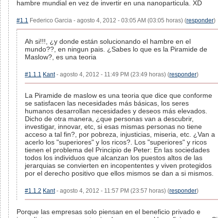
hambre mundial en vez de invertir en una nanoparticula. XD
#1.1
Federico Garcia - agosto 4, 2012 - 03:05 AM (03:05 horas) (
responder
)
Ah si!!!, ¿y donde están solucionando el hambre en el
mundo??, en ningun pais. ¿Sabes lo que es la Piramide de
Maslow?, es una teoria
#1.1.1
Kant
- agosto 4, 2012 - 11:49 PM (23:49 horas) (
responder
)
La Piramide de maslow es una teoria que dice que conforme
se satisfacen las necesidades más básicas, los seres
humanos desarrollan necesidades y deseos más elevados.
Dicho de otra manera, ¿que personas van a descubrir,
investigar, innovar, etc, si esas mismas personas no tiene
acceso a tal fin?, por pobreza, injusticias, miseria, etc. ¿Van a
acerlo los "superiores" y los ricos?. Los "superiores" y ricos
tienen el problema del Principio de Peter: En las sociedades
todos los individuos que alcanzan los puestos altos de las
jerarquias se convierten en incopententes y viven protegidos
por el derecho positivo que ellos mismos se dan a si mismos.
#1.1.2
Kant
- agosto 4, 2012 - 11:57 PM (23:57 horas) (
responder
)
Porque las empresas solo piensan en el beneficio privado e