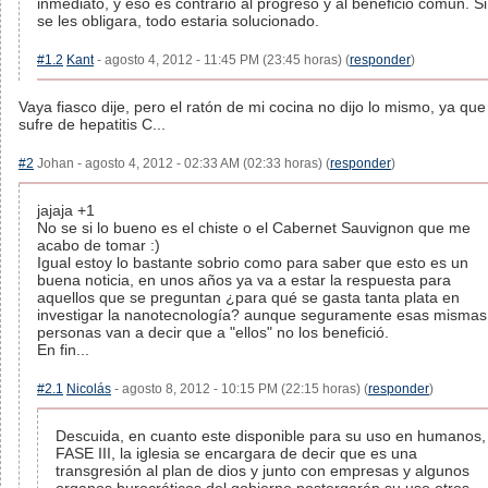
inmediato, y eso es contrario al progreso y al beneficio comun. Si
se les obligara, todo estaria solucionado.
#1.2
Kant
- agosto 4, 2012 - 11:45 PM (23:45 horas) (
responder
)
Vaya fiasco dije, pero el ratón de mi cocina no dijo lo mismo, ya que
sufre de hepatitis C...
#2
Johan - agosto 4, 2012 - 02:33 AM (02:33 horas) (
responder
)
jajaja +1
No se si lo bueno es el chiste o el Cabernet Sauvignon que me
acabo de tomar :)
Igual estoy lo bastante sobrio como para saber que esto es un
buena noticia, en unos años ya va a estar la respuesta para
aquellos que se preguntan ¿para qué se gasta tanta plata en
investigar la nanotecnología? aunque seguramente esas mismas
personas van a decir que a "ellos" no los benefició.
En fin...
#2.1
Nicolás
- agosto 8, 2012 - 10:15 PM (22:15 horas) (
responder
)
Descuida, en cuanto este disponible para su uso en humanos,
FASE III, la iglesia se encargara de decir que es una
transgresión al plan de dios y junto con empresas y algunos