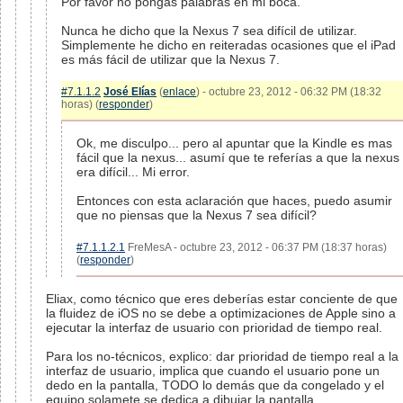
Por favor no pongas palabras en mi boca.
Nunca he dicho que la Nexus 7 sea difícil de utilizar.
Simplemente he dicho en reiteradas ocasiones que el iPad
es más fácil de utilizar que la Nexus 7.
#7.1.1.2
José Elías
(
enlace
) - octubre 23, 2012 - 06:32 PM (18:32
horas) (
responder
)
Ok, me disculpo... pero al apuntar que la Kindle es mas
fácil que la nexus... asumí que te referías a que la nexus
era difícil... Mi error.
Entonces con esta aclaración que haces, puedo asumir
que no piensas que la Nexus 7 sea difícil?
#7.1.1.2.1
FreMesA - octubre 23, 2012 - 06:37 PM (18:37 horas)
(
responder
)
Eliax, como técnico que eres deberías estar conciente de que
la fluidez de iOS no se debe a optimizaciones de Apple sino a
ejecutar la interfaz de usuario con prioridad de tiempo real.
Para los no-técnicos, explico: dar prioridad de tiempo real a la
interfaz de usuario, implica que cuando el usuario pone un
dedo en la pantalla, TODO lo demás que da congelado y el
equipo solamete se dedica a dibujar la pantalla.