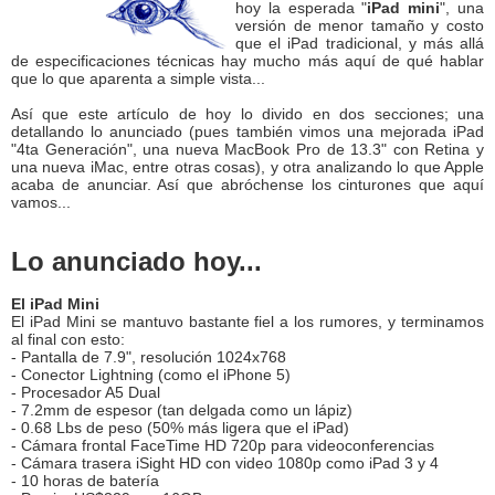
hoy la esperada "
iPad mini
", una
versión de menor tamaño y costo
que el iPad tradicional, y más allá
de especificaciones técnicas hay mucho más aquí de qué hablar
que lo que aparenta a simple vista...
Así que este artículo de hoy lo divido en dos secciones; una
detallando lo anunciado (pues también vimos una mejorada iPad
"4ta Generación", una nueva MacBook Pro de 13.3" con Retina y
una nueva iMac, entre otras cosas), y otra analizando lo que Apple
acaba de anunciar. Así que abróchense los cinturones que aquí
vamos...
Lo anunciado hoy...
El iPad Mini
El iPad Mini se mantuvo bastante fiel a los rumores, y terminamos
al final con esto:
- Pantalla de 7.9", resolución 1024x768
- Conector Lightning (como el iPhone 5)
- Procesador A5 Dual
- 7.2mm de espesor (tan delgada como un lápiz)
- 0.68 Lbs de peso (50% más ligera que el iPad)
- Cámara frontal FaceTime HD 720p para videoconferencias
- Cámara trasera iSight HD con video 1080p como iPad 3 y 4
- 10 horas de batería