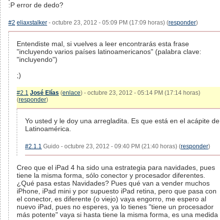
:P error de dedo?
#2
eliaxstalker
- octubre 23, 2012 - 05:09 PM (17:09 horas) (
responder
)
Entendiste mal, si vuelves a leer encontrarás esta frase
"incluyendo varios países latinoamericanos" (palabra clave:
"incluyendo")
;)
#2.1
José Elías
(
enlace
) - octubre 23, 2012 - 05:14 PM (17:14 horas)
(
responder
)
Yo usted y le doy una arregladita. Es que está en el acápite de
Latinoamérica.
#2.1.1
Guido - octubre 23, 2012 - 09:40 PM (21:40 horas) (
responder
)
Creo que el iPad 4 ha sido una estrategia para navidades, pues
tiene la misma forma, sólo conector y procesador diferentes.
¿Qué pasa estas Navidades? Pues qué van a vender muchos
iPhone, iPad mini y por supuesto iPad retina, pero que pasa con
el conector, es diferente (o viejo) vaya engorro, me espero al
nuevo iPad, pues no esperes, ya lo tienes "tiene un procesador
más potente" vaya si hasta tiene la misma forma, es una medida