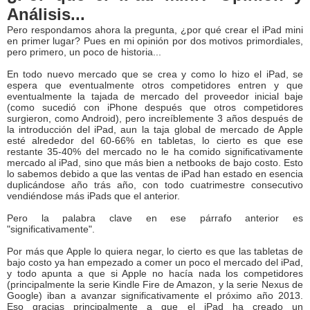
Análisis...
Pero respondamos ahora la pregunta, ¿por qué crear el iPad mini
en primer lugar? Pues en mi opinión por dos motivos primordiales,
pero primero, un poco de historia...
En todo nuevo mercado que se crea y como lo hizo el iPad, se
espera que eventualmente otros competidores entren y que
eventualmente la tajada de mercado del proveedor inicial baje
(como sucedió con iPhone después que otros competidores
surgieron, como Android), pero increíblemente 3 años después de
la introducción del iPad, aun la taja global de mercado de Apple
esté alrededor del 60-66% en tabletas, lo cierto es que ese
restante 35-40% del mercado no le ha comido significativamente
mercado al iPad, sino que más bien a netbooks de bajo costo. Esto
lo sabemos debido a que las ventas de iPad han estado en esencia
duplicándose año trás año, con todo cuatrimestre consecutivo
vendiéndose más iPads que el anterior.
Pero la palabra clave en ese párrafo anterior es
"significativamente".
Por más que Apple lo quiera negar, lo cierto es que las tabletas de
bajo costo ya han empezado a comer un poco el mercado del iPad,
y todo apunta a que si Apple no hacía nada los competidores
(principalmente la serie Kindle Fire de Amazon, y la serie Nexus de
Google) iban a avanzar significativamente el próximo año 2013.
Eso gracias principalmente a que el iPad ha creado un