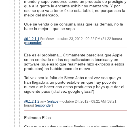
mundo y supo venderse como un producto de prestigio y
que a la gente le encante exhibir su manzanita. Y por
eso se que va a tener éxito esta tablet, no porque sea la
mejor del mercado.
Que se venda o se consuma mas que las demás, no la
hace la mejor... que se sepa.
#6.1.2.1.1
FreMesA - octubre 23, 2012 - 09:22 PM (21:22 horas)
(
responder
)
Ese es el problema... últimamente pareciera que Apple
se ha centrado en las especificaciones técnicas y en
software (que es lo que realmente hizo exitosos a estos
productos) ha habido poco de nuevo.
Tal vez sea la falta de Steve Jobs o tal vez sea que ya
han llegado a un punto estable en que hay poco de
nuevo que hacer con estos productos y haya que dar el
siguiente paso (¿tal vez google glass?)
#6.1.2.1.2
anv (
enlace
) - octubre 24, 2012 - 08:21 AM (08:21
horas) (
responder
)
Estimado Elías:
Creo que a varias usuarios finales, y a algunos analistas