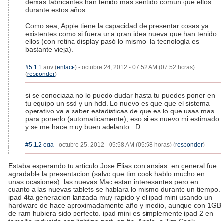
demás fabricantes han tenido más sentido común que ellos
durante estos años.
Como sea, Apple tiene la capacidad de presentar cosas ya
existentes como si fuera una gran idea nueva que han tenido
ellos (con retina display pasó lo mismo, la tecnología es
bastante vieja).
#5.1.1
anv (
enlace
) - octubre 24, 2012 - 07:52 AM (07:52 horas)
(
responder
)
si se conociaaa no lo puedo dudar hasta tu puedes poner en
tu equipo un ssd y un hdd. Lo nuevo es que que el sistema
operativo va a saber estadisticas de que es lo que usas mas
para ponerlo (automaticamente), eso si es nuevo mi estimado
y se me hace muy buen adelanto. :D
#5.1.2
ega
- octubre 25, 2012 - 05:58 AM (05:58 horas) (
responder
)
Estaba esperando tu articulo Jose Elias con ansias. en general fue
agradable la presentacion (salvo que tim cook hablo mucho en
unas ocasiones). las nuevas Mac estan interesantes pero en
cuanto a las nuevas tablets se hablara lo mismo durante un tiempo.
ipad 4ta generacion lanzada muy rapido y el ipad mini usando un
hardware de hace aproximadamente año y medio, aunque con 1GB
de ram hubiera sido perfecto. ipad mini es simplemente ipad 2 en