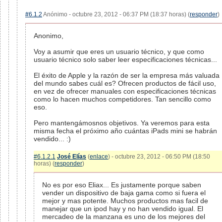
#6.1.2
Anónimo - octubre 23, 2012 - 06:37 PM (18:37 horas) (
responder
)
Anonimo,
Voy a asumir que eres un usuario técnico, y que como
usuario técnico solo saber leer especificaciones técnicas...
El éxito de Apple y la razón de ser la empresa más valuada
del mundo sabes cuál es? Ofrecen productos de fácil uso,
en vez de ofrecer manuales con especificaciones técnicas
como lo hacen muchos competidores. Tan sencillo como
eso.
Pero mantengámosnos objetivos. Ya veremos para esta
misma fecha el próximo año cuántas iPads mini se habrán
vendido... :)
#6.1.2.1
José Elías
(
enlace
) - octubre 23, 2012 - 06:50 PM (18:50
horas) (
responder
)
No es por eso Eliax... Es justamente porque saben
vender un dispositivo de baja gama como si fuera el
mejor y mas potente. Muchos productos mas facil de
manejar que un ipod hay y no han vendido igual. El
mercadeo de la manzana es uno de los mejores del