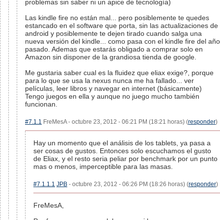
problemas sin saber ni un apice de tecnología)
Las kindle fire no están mal... pero posiblemente te quedes
estancado en el software que porta, sin las actualizaciones de
android y posiblemente te dejen tirado cuando salga una
nueva versión del kindle... como pasa con el kindle fire del año
pasado. Ademas que estarás obligado a comprar solo en
Amazon sin disponer de la grandiosa tienda de google.
Me gustaria saber cual es la fluidez que eliax exige?, porque
para lo que se usa la nexus nunca me ha fallado... ver
películas, leer libros y navegar en internet (básicamente)
Tengo juegos en ella y aunque no juego mucho también
funcionan.
#7.1.1
FreMesA - octubre 23, 2012 - 06:21 PM (18:21 horas) (
responder
)
Hay un momento que el análisis de los tablets, ya pasa a
ser cosas de gustos. Entonces solo escuchamos el gusto
de Eliax, y el resto seria peliar por benchmark por un punto
mas o menos, imperceptible para las masas.
#7.1.1.1
JPB
- octubre 23, 2012 - 06:26 PM (18:26 horas) (
responder
)
FreMesA,