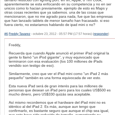
tamaño reducido con lighting port. en fin, Apple, o Tim Cook,
aparentemente se esta enfocando en su competencia y no en ser
unicos como lo hacian previamente. ejemplo de esto es Maps y
otras cosas recientes que ya sabemos. una de las cosas que
mencionaron, que no me agrado para nada, fue que las empresas
que han lanzado tablets de menor tamaño han fracasado. si eso
fuera cierto, no estariamos hablando de ipad mini o no?
#6
Freddy Tavarez
- octubre 23, 2012 - 05:57 PM (17:57 horas) (
responder
)
Freddy,
Recuerda que cuando Apple anunció el primer iPad original la
gente lo llamó "un iPod gigante", y muy equivocado que
terminaron con esa evaluación (los 100 millones de iPads
vendido son testigo de eso).
Similarmente, creo que ver el iPad mini como "un iPad 2 más
pequeño" también es una forma equivocada de ver esto.
Esta nueva iPad será de gran interés para las millones de
personas que desean un iPad pero para los cuales US$500 es
mucho dinero, pero US$330 quizás sea aceptable.
Así mismo recordemos que el hardware del iPad mini no es
idéntico al del iPad 2. Es más, aunque aun tengo que
confirmarlo, es bastante seguro que aunque el chip sea igual,
que este haya sido reducido de tamaño, aumentando su