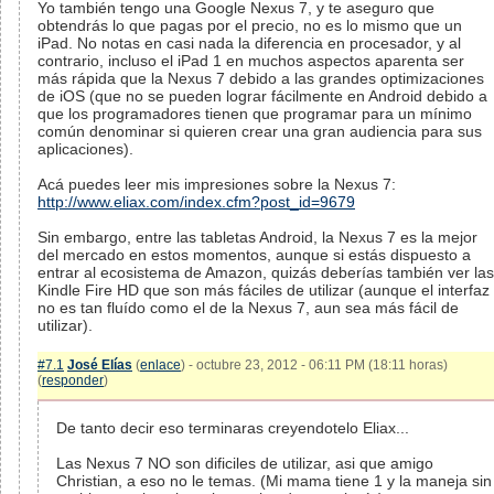
Yo también tengo una Google Nexus 7, y te aseguro que
obtendrás lo que pagas por el precio, no es lo mismo que un
iPad. No notas en casi nada la diferencia en procesador, y al
contrario, incluso el iPad 1 en muchos aspectos aparenta ser
más rápida que la Nexus 7 debido a las grandes optimizaciones
de iOS (que no se pueden lograr fácilmente en Android debido a
que los programadores tienen que programar para un mínimo
común denominar si quieren crear una gran audiencia para sus
aplicaciones).
Acá puedes leer mis impresiones sobre la Nexus 7:
http://www.eliax.com/index.cfm?post_id=9679
Sin embargo, entre las tabletas Android, la Nexus 7 es la mejor
del mercado en estos momentos, aunque si estás dispuesto a
entrar al ecosistema de Amazon, quizás deberías también ver las
Kindle Fire HD que son más fáciles de utilizar (aunque el interfaz
no es tan fluído como el de la Nexus 7, aun sea más fácil de
utilizar).
#7.1
José Elías
(
enlace
) - octubre 23, 2012 - 06:11 PM (18:11 horas)
(
responder
)
De tanto decir eso terminaras creyendotelo Eliax...
Las Nexus 7 NO son dificiles de utilizar, asi que amigo
Christian, a eso no le temas. (Mi mama tiene 1 y la maneja sin