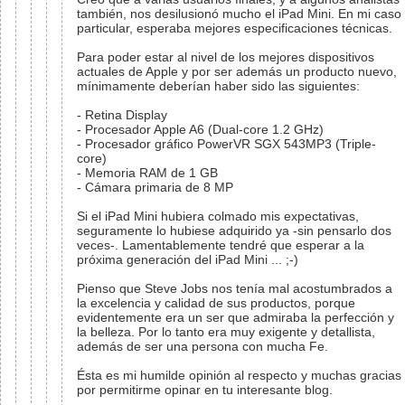
también, nos desilusionó mucho el iPad Mini. En mi caso
particular, esperaba mejores especificaciones técnicas.
Para poder estar al nivel de los mejores dispositivos
actuales de Apple y por ser además un producto nuevo,
mínimamente deberían haber sido las siguientes:
- Retina Display
- Procesador Apple A6 (Dual-core 1.2 GHz)
- Procesador gráfico PowerVR SGX 543MP3 (Triple-
core)
- Memoria RAM de 1 GB
- Cámara primaria de 8 MP
Si el iPad Mini hubiera colmado mis expectativas,
seguramente lo hubiese adquirido ya -sin pensarlo dos
veces-. Lamentablemente tendré que esperar a la
próxima generación del iPad Mini ... ;-)
Pienso que Steve Jobs nos tenía mal acostumbrados a
la excelencia y calidad de sus productos, porque
evidentemente era un ser que admiraba la perfección y
la belleza. Por lo tanto era muy exigente y detallista,
además de ser una persona con mucha Fe.
Ésta es mi humilde opinión al respecto y muchas gracias
por permitirme opinar en tu interesante blog.