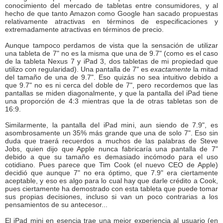
conocimiento del mercado de tabletas entre consumidores, y al
hecho de que tanto Amazon como Google han sacado propuestas
relativamente atractivas en términos de especificaciones y
extremadamente atractivas en términos de precio.
Aunque tampoco perdamos de vista que la sensación de utilizar
una tableta de 7" no es la misma que una de 9.7" (como es el caso
de la tableta Nexus 7 y iPad 3, dos tabletas de mi propiedad que
utilizo con regularidad). Una pantalla de 7" es
exactamente
la mitad
del tamaño de una de 9.7". Eso quizás no sea intuitivo debido a
que 9.7" no es ni cerca del doble de 7", pero recordemos que las
pantallas se miden diagonalmente, y que la pantalla del iPad tiene
una proporción de 4:3 mientras que la de otras tabletas son de
16:9.
Similarmente, la pantalla del iPad mini, aun siendo de 7.9", es
asombrosamente un 35% más grande que una de solo 7". Eso sin
duda que traerá recuerdos a muchos de las palabras de Steve
Jobs, quien dijo que Apple nunca fabricaría una pantalla de 7"
debido a que su tamaño es demasiado incómodo para el uso
cotidiano. Pues parece que Tim Cook (el nuevo CEO de Apple)
decidió que aunque 7" no era óptimo, que 7.9" era ciertamente
aceptable, y eso es algo para lo cual hay que darle crédito a Cook,
pues ciertamente ha demostrado con esta tableta que puede tomar
sus propias decisiones, incluso si van un poco contrarias a los
pensamientos de su antecesor...
El iPad mini en esencia trae una mejor experiencia al usuario (en