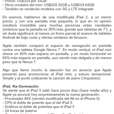
- Precio: US$329 por 16GB
- Otros modelos del mini: US$429 32GB y US$519 64GB
- También se venderán modelos con 3G y LTE integrado
En esencia, hablamos de una modificada iPad 2, a un menor
precio, y con una pantalla más pequeña, lo que en mi opinión
resultará irresistible para muchas personas estas navidades
(notemos que la pantalla es 35% más grande que tabletas de 7"), y
sin duda significará al menos un freno parcial al avance de tabletas
Android de bajo costo y ofertas similares de Amazon.
Apple también comparó el espacio de navegación en pantalla
contra una tableta Google Nexus 7: En modo vertical, el iPad mini
ofrece un 45% más espacio en pantalla, y en modo horizontal un
65% más espacio en pantalla, aun siendo más delgada y de menos
peso que la Nexus 7.
Algo que llamó mucho la atención fue un anuncio que Apple
presentó para promocionar al iPad mini, y estuvo sensacional.
Simple y al punto (utilizando la canción de piano
Chopsticks
).
iPad, 4ta Generación
Se siente que el iPad 3 salió hace pocos días (hace medio año) y
Apple ya anunció hoy sorpresivamente la nueva generación...
- Procesador A6X (versión modificada del A6 en el iPhone 5)
- CPU el doble de potente que el del iPad 3
- Gráficos el doble de potentes que el iPad 3
- 10 horas de batería