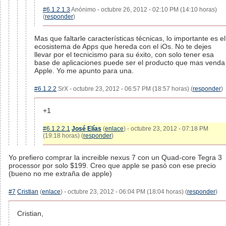
#6.1.2.1.3
Anónimo - octubre 26, 2012 - 02:10 PM (14:10 horas)
(
responder
)
Mas que faltarle características técnicas, lo importante es el
ecosistema de Apps que hereda con el iOs. No te dejes
llevar por el tecnicismo para su éxito, con solo tener esa
base de aplicaciones puede ser el producto que mas venda
Apple. Yo me apunto para una.
#6.1.2.2
SrX - octubre 23, 2012 - 06:57 PM (18:57 horas) (
responder
)
+1
#6.1.2.2.1
José Elías
(
enlace
) - octubre 23, 2012 - 07:18 PM
(19:18 horas) (
responder
)
Yo prefiero comprar la increible nexus 7 con un Quad-core Tegra 3
processor por solo $199. Creo que apple se pasó con ese precio
(bueno no me extraña de apple)
#7
Cristian
(
enlace
) - octubre 23, 2012 - 06:04 PM (18:04 horas) (
responder
)
Cristian,