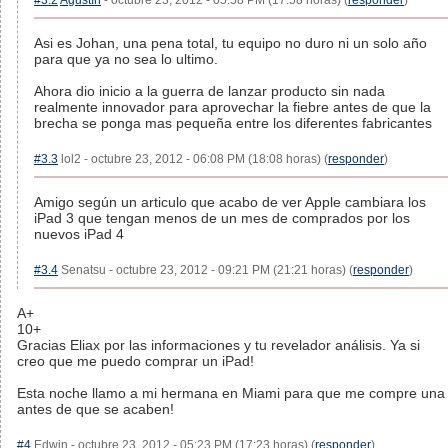
#3.2
Agustín
- octubre 23, 2012 - 05:58 PM (17:58 horas) (
responder
)
Asi es Johan, una pena total, tu equipo no duro ni un solo año
para que ya no sea lo ultimo.
Ahora dio inicio a la guerra de lanzar producto sin nada
realmente innovador para aprovechar la fiebre antes de que la
brecha se ponga mas pequeña entre los diferentes fabricantes
#3.3
lol2 - octubre 23, 2012 - 06:08 PM (18:08 horas) (
responder
)
Amigo según un articulo que acabo de ver Apple cambiara los
iPad 3 que tengan menos de un mes de comprados por los
nuevos iPad 4
#3.4
Senatsu - octubre 23, 2012 - 09:21 PM (21:21 horas) (
responder
)
A+
10+
Gracias Eliax por las informaciones y tu revelador análisis. Ya si
creo que me puedo comprar un iPad!
Esta noche llamo a mi hermana en Miami para que me compre una
antes de que se acaben!
#4
Edwin - octubre 23, 2012 - 05:23 PM (17:23 horas) (
responder
)