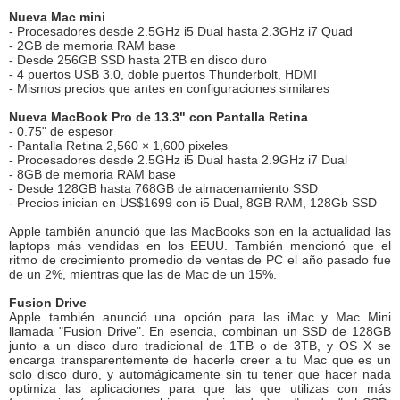
Nueva Mac mini
- Procesadores desde 2.5GHz i5 Dual hasta 2.3GHz i7 Quad
- 2GB de memoria RAM base
- Desde 256GB SSD hasta 2TB en disco duro
- 4 puertos USB 3.0, doble puertos Thunderbolt, HDMI
- Mismos precios que antes en configuraciones similares
Nueva MacBook Pro de 13.3" con Pantalla Retina
- 0.75" de espesor
- Pantalla Retina 2,560 × 1,600 pixeles
- Procesadores desde 2.5GHz i5 Dual hasta 2.9GHz i7 Dual
- 8GB de memoria RAM base
- Desde 128GB hasta 768GB de almacenamiento SSD
- Precios inician en US$1699 con i5 Dual, 8GB RAM, 128Gb SSD
Apple también anunció que las MacBooks son en la actualidad las
laptops más vendidas en los EEUU. También mencionó que el
ritmo de crecimiento promedio de ventas de PC el año pasado fue
de un 2%, mientras que las de Mac de un 15%.
Fusion Drive
Apple también anunció una opción para las iMac y Mac Mini
llamada "Fusion Drive". En esencia, combinan un SSD de 128GB
junto a un disco duro tradicional de 1TB o de 3TB, y OS X se
encarga transparentemente de hacerle creer a tu Mac que es un
solo disco duro, y automágicamente sin tu tener que hacer nada
optimiza las aplicaciones para que las que utilizas con más