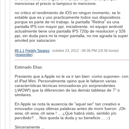
mencionas el precio si tampoco lo mencione.
no critico el rendimiento de iOS en ningun momento, se lo
estable que es y uso practicamente todos sus dispositivos
porque es parte de mi trabajo. la pantalla "Retina" es una
pantalla IPS con mayor ppi, inicialmente. mi equipo android
actualmente tiene una pantalla IPS 720p de resolucion y 326
ppi, sin duda para mi la mejor pantalla, no me agrada la super
amoled por saturacion.
#6.1.1
Freddy Tavarez
- octubre 23, 2012 - 06:36 PM (18:36 horas)
(
responder
)
Estimado Elías:
Presiento que a Apple no le va ir tan bien -como suponen- con
el iPad Mini. Personalmente opino que le faltaron varias
características técnicas innovadoras y/o sorprendentes
(¡WOW!) que la diferencien de las demás tabletas de 7" o
similares.
En Apple se nota la ausencia de "aquel ser" tan creativo e
innovador cuyas últimas palabras antes de morir fueron: ¡Oh
wow, oh wow, oh wow ! ... ¿Qué habrá visto, sentido y/o
percibido? ... Nos queda la duda y su beneficio ... ;-)
Sinceramente ...