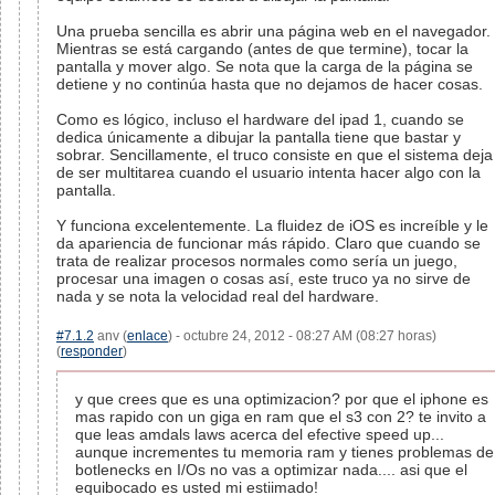
Una prueba sencilla es abrir una página web en el navegador.
Mientras se está cargando (antes de que termine), tocar la
pantalla y mover algo. Se nota que la carga de la página se
detiene y no continúa hasta que no dejamos de hacer cosas.
Como es lógico, incluso el hardware del ipad 1, cuando se
dedica únicamente a dibujar la pantalla tiene que bastar y
sobrar. Sencillamente, el truco consiste en que el sistema deja
de ser multitarea cuando el usuario intenta hacer algo con la
pantalla.
Y funciona excelentemente. La fluidez de iOS es increíble y le
da apariencia de funcionar más rápido. Claro que cuando se
trata de realizar procesos normales como sería un juego,
procesar una imagen o cosas así, este truco ya no sirve de
nada y se nota la velocidad real del hardware.
#7.1.2
anv (
enlace
) - octubre 24, 2012 - 08:27 AM (08:27 horas)
(
responder
)
y que crees que es una optimizacion? por que el iphone es
mas rapido con un giga en ram que el s3 con 2? te invito a
que leas amdals laws acerca del efective speed up...
aunque incrementes tu memoria ram y tienes problemas de
botlenecks en I/Os no vas a optimizar nada.... asi que el
equibocado es usted mi estiimado!