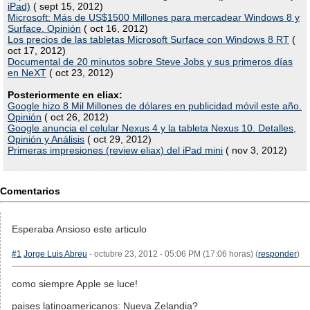
iPad)
( sept 15, 2012)
Microsoft: Más de US$1500 Millones para mercadear Windows 8 y
Surface. Opinión
( oct 16, 2012)
Los precios de las tabletas Microsoft Surface con Windows 8 RT
(
oct 17, 2012)
Documental de 20 minutos sobre Steve Jobs y sus primeros días
en NeXT
( oct 23, 2012)
Posteriormente en eliax:
Google hizo 8 Mil Millones de dólares en publicidad móvil este año.
Opinión
( oct 26, 2012)
Google anuncia el celular Nexus 4 y la tableta Nexus 10. Detalles,
Opinión y Análisis
( oct 29, 2012)
Primeras impresiones (review eliax) del iPad mini
( nov 3, 2012)
Comentarios
Esperaba Ansioso este articulo
#1
Jorge Luis Abreu
- octubre 23, 2012 - 05:06 PM (17:06 horas) (
responder
)
como siempre Apple se luce!
paises latinoamericanos: Nueva Zelandia?