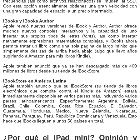
frecuencias (así como archivos relacionados) se "muden" al SSD.
Con esta opción esencialmente obtienes una gran velocidad con
una gran capacidad de espacio, a un precio intermedio.
iBooks y iBooks Author
Apple reveló nuevas versiones de iBook y Author. Author ofrece
muchos nuevos controles interactivos y la capacidad de uno
insertar sus propios tipos de letras (
fonts
), así como insertar
nativamente expresiones matemáticas complejas, y iBooks ahora
permite tratar un libro como una sola página de largo infinito que
simplemente deslizas de arriba hacia abajo (algo que llevo años
sugiriendo a Amazon para mis libros Kindle).
Apple también anunció que ya se han descargado más de 400
millones de libros desde su tienda de iBookStore.
iBookStore en América Latina
Apple también anunció que su iBookStore (su tienda de libros
electrónicos que compite contra el Kindle de Amazon) estará
inmediatamente disponible en varios países más, incluyendo varios
países latinoamericanos. Específicamente: Argentina, Bolivia,
Brazil, Chile, Colombia, Costa Rica, Ecuador, El Salvador,
Guatemala, Honduras, México, Nueva Zelandia, Nicaragua,
Panama, Paraguay, Perú, República Dominicana y Venezuela. Esto
hace que iBooks lleguen a unos 50 países en total.
¿Por qué el iPad mini? Opinión y