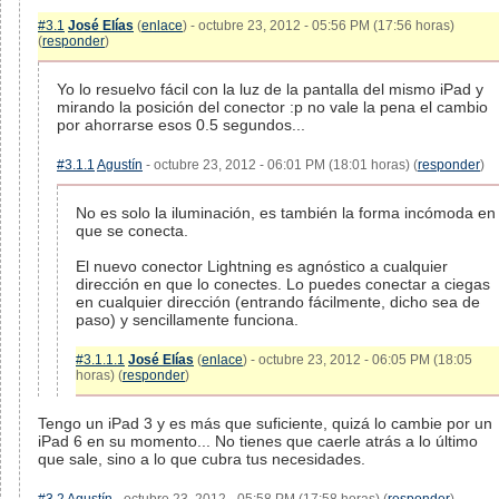
#3.1
José Elías
(
enlace
) - octubre 23, 2012 - 05:56 PM (17:56 horas)
(
responder
)
Yo lo resuelvo fácil con la luz de la pantalla del mismo iPad y
mirando la posición del conector :p no vale la pena el cambio
por ahorrarse esos 0.5 segundos...
#3.1.1
Agustín
- octubre 23, 2012 - 06:01 PM (18:01 horas) (
responder
)
No es solo la iluminación, es también la forma incómoda en
que se conecta.
El nuevo conector Lightning es agnóstico a cualquier
dirección en que lo conectes. Lo puedes conectar a ciegas
en cualquier dirección (entrando fácilmente, dicho sea de
paso) y sencillamente funciona.
#3.1.1.1
José Elías
(
enlace
) - octubre 23, 2012 - 06:05 PM (18:05
horas) (
responder
)
Tengo un iPad 3 y es más que suficiente, quizá lo cambie por un
iPad 6 en su momento... No tienes que caerle atrás a lo último
que sale, sino a lo que cubra tus necesidades.