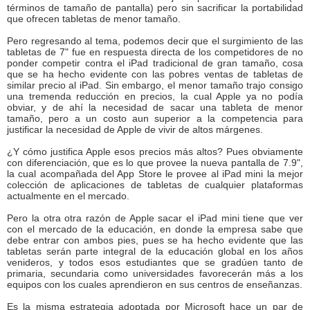
términos de tamaño de pantalla) pero sin sacrificar la portabilidad
que ofrecen tabletas de menor tamaño.
Pero regresando al tema, podemos decir que el surgimiento de las
tabletas de 7" fue en respuesta directa de los competidores de no
ponder competir contra el iPad tradicional de gran tamaño, cosa
que se ha hecho evidente con las pobres ventas de tabletas de
similar precio al iPad. Sin embargo, el menor tamaño trajo consigo
una tremenda reducción en precios, la cual Apple ya no podía
obviar, y de ahí la necesidad de sacar una tableta de menor
tamaño, pero a un costo aun superior a la competencia para
justificar la necesidad de Apple de vivir de altos márgenes.
¿Y cómo justifica Apple esos precios más altos? Pues obviamente
con diferenciación, que es lo que provee la nueva pantalla de 7.9",
la cual acompañada del App Store le provee al iPad mini la mejor
colección de aplicaciones de tabletas de cualquier plataformas
actualmente en el mercado.
Pero la otra otra razón de Apple sacar el iPad mini tiene que ver
con el mercado de la educación, en donde la empresa sabe que
debe entrar con ambos pies, pues se ha hecho evidente que las
tabletas serán parte integral de la educación global en los años
venideros, y todos esos estudiantes que se gradúen tanto de
primaria, secundaria como universidades favorecerán más a los
equipos con los cuales aprendieron en sus centros de enseñanzas.
Es la misma estrategia adoptada por Microsoft hace un par de