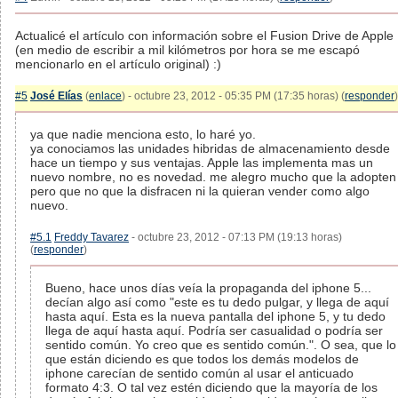
Actualicé el artículo con información sobre el Fusion Drive de Apple
(en medio de escribir a mil kilómetros por hora se me escapó
mencionarlo en el artículo original) :)
#5
José Elías
(
enlace
) - octubre 23, 2012 - 05:35 PM (17:35 horas) (
responder
)
ya que nadie menciona esto, lo haré yo.
ya conociamos las unidades hibridas de almacenamiento desde
hace un tiempo y sus ventajas. Apple las implementa mas un
nuevo nombre, no es novedad. me alegro mucho que la adopten
pero que no que la disfracen ni la quieran vender como algo
nuevo.
#5.1
Freddy Tavarez
- octubre 23, 2012 - 07:13 PM (19:13 horas)
(
responder
)
Bueno, hace unos días veía la propaganda del iphone 5...
decían algo así como "este es tu dedo pulgar, y llega de aquí
hasta aquí. Esta es la nueva pantalla del iphone 5, y tu dedo
llega de aquí hasta aquí. Podría ser casualidad o podría ser
sentido común. Yo creo que es sentido común.". O sea, que lo
que están diciendo es que todos los demás modelos de
iphone carecían de sentido común al usar el anticuado
formato 4:3. O tal vez estén diciendo que la mayoría de los