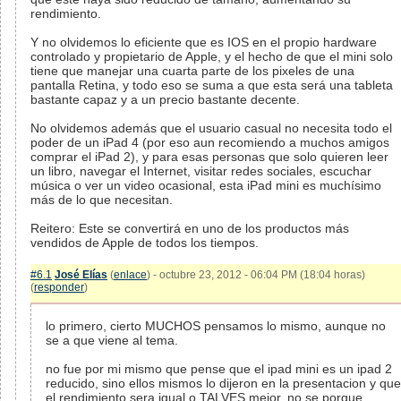
rendimiento.
Y no olvidemos lo eficiente que es IOS en el propio hardware
controlado y propietario de Apple, y el hecho de que el mini solo
tiene que manejar una cuarta parte de los pixeles de una
pantalla Retina, y todo eso se suma a que esta será una tableta
bastante capaz y a un precio bastante decente.
No olvidemos además que el usuario casual no necesita todo el
poder de un iPad 4 (por eso aun recomiendo a muchos amigos
comprar el iPad 2), y para esas personas que solo quieren leer
un libro, navegar el Internet, visitar redes sociales, escuchar
música o ver un video ocasional, esta iPad mini es muchísimo
más de lo que necesitan.
Reitero: Este se convertirá en uno de los productos más
vendidos de Apple de todos los tiempos.
#6.1
José Elías
(
enlace
) - octubre 23, 2012 - 06:04 PM (18:04 horas)
(
responder
)
lo primero, cierto MUCHOS pensamos lo mismo, aunque no
se a que viene al tema.
no fue por mi mismo que pense que el ipad mini es un ipad 2
reducido, sino ellos mismos lo dijeron en la presentacion y que
el rendimiento sera igual o TALVES mejor. no se porque