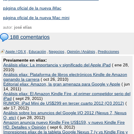
página oficial de la nueva iMac
página oficial de la nueva Mac mini
autor:
josé elías
188 comentarios
Apple / OS X
,
Educación
,
Negocios
,
Opinión / Análisis
,
Predicciones
Previamente en eliax:
Análisis eliax: La importancia y significado del Apple iPad
( ene 28,
2010)
Análisis eliax: Plataforma de libros electrónicos Kindle de Amazon
ganando la carrera
( oct 26, 2010)
Editorial eliax: Amazon, la gran amenaza para Google y Apple
( jun
14, 2011)
Análisis eliax: El Amazon Kindle Fire, el primer competidor serio del
iPad
( sept 29, 2011)
RUMOR: iPad Mini de US$299 en tercer cuarto 2012 (Q3 2012)
(
abr 17, 2012)
Análisis sobre los anuncios del Google I/O 2012 (Nexus 7, Nexus
Q, etc)
( jun 28, 2012)
Amazon anuncia nuevo Kindle Fire US$159, y nuevo Kindle Fire
HD. Detalles y Opinión
( sept 6, 2012)
Impresiones eliax de la tableta Google Nexus 7 (y vs Kindle Fire y