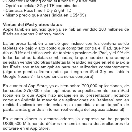
- Conector Lightning como el iPhone 5 y iPad mini
- Opción a celular 3G y LTE combinados
- Cámaras FaceTime HD y iSight HD
- Mismo precio que antes (inicia en US$499)
Ventas del iPad y otros datos
Apple también anunció que ya se habían vendido 100 millones de
iPads en apenas 2 años y medio.
La empresa también anunció que incluso con los centenares de
tabletas de bajo y alto costo que compiten contra el iPad, que hoy
día el 91% del tráfico web de tabletas proviene de iPad, y el 9% de
todas las otras tabletas combinadas, lo que nos dice que aunque
se están vendiendo otras tabletas la realidad es que en el día-a-día
las iPads son más amigables para ser utilizadas constantemente
(algo que puedo afirmar dado que tengo un iPad 3 y una tableta
Google Nexus 7 - la experiencia no se compara).
En cuanto al App Store, ya existen sobre 700,000 aplicaciones, de
las cuales 275,000 están optimizadas específicamente para iPad
(cosa en lo que Apple hizo incapié en su presentación, notando
como en Android la mayoría de aplicaciones de "tabletas" son en
realidad aplicaciones de celulares expandidas a un tamaño de
pantalla más grande sin tomar real ventaja del espacio adicional).
En cuanto dinero a desarrolladores, la empresa ya ha pagado
US$6,500 Millones de dólares en comisiones a desarrolladores de
software en el App Store.