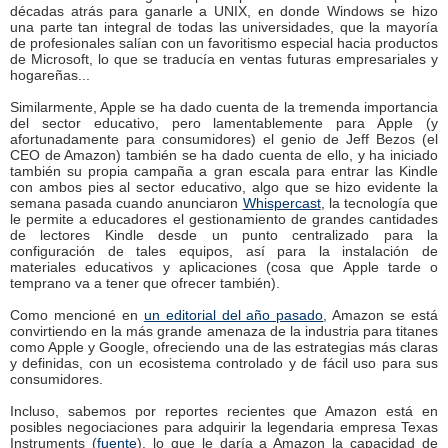
décadas atrás para ganarle a UNIX, en donde Windows se hizo
una parte tan integral de todas las universidades, que la mayoría
de profesionales salían con un favoritismo especial hacia productos
de Microsoft, lo que se traducía en ventas futuras empresariales y
hogareñas...
Similarmente, Apple se ha dado cuenta de la tremenda importancia
del sector educativo, pero lamentablemente para Apple (y
afortunadamente para consumidores) el genio de Jeff Bezos (el
CEO de Amazon) también se ha dado cuenta de ello, y ha iniciado
también su propia campaña a gran escala para entrar las Kindle
con ambos pies al sector educativo, algo que se hizo evidente la
semana pasada cuando anunciaron
Whispercast
, la tecnología que
le permite a educadores el gestionamiento de grandes cantidades
de lectores Kindle desde un punto centralizado para la
configuración de tales equipos, así para la instalación de
materiales educativos y aplicaciones (cosa que Apple tarde o
temprano va a tener que ofrecer también).
Como mencioné en
un editorial del año pasado
, Amazon se está
convirtiendo en la más grande amenaza de la industria para titanes
como Apple y Google, ofreciendo una de las estrategias más claras
y definidas, con un ecosistema controlado y de fácil uso para sus
consumidores.
Incluso, sabemos por reportes recientes que Amazon está en
posibles negociaciones para adquirir la legendaria empresa Texas
Instruments (
fuente
), lo que le daría a Amazon la capacidad de