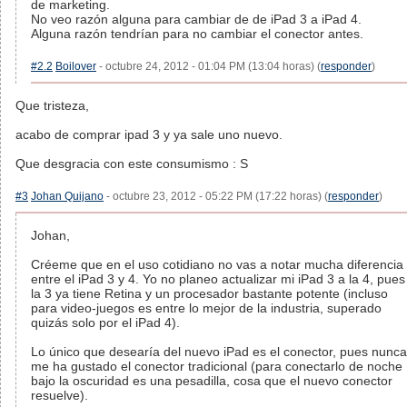
de marketing.
No veo razón alguna para cambiar de de iPad 3 a iPad 4.
Alguna razón tendrían para no cambiar el conector antes.
#2.2
Boilover
- octubre 24, 2012 - 01:04 PM (13:04 horas) (
responder
)
Que tristeza,
acabo de comprar ipad 3 y ya sale uno nuevo.
Que desgracia con este consumismo : S
#3
Johan Quijano
- octubre 23, 2012 - 05:22 PM (17:22 horas) (
responder
)
Johan,
Créeme que en el uso cotidiano no vas a notar mucha diferencia
entre el iPad 3 y 4. Yo no planeo actualizar mi iPad 3 a la 4, pues
la 3 ya tiene Retina y un procesador bastante potente (incluso
para video-juegos es entre lo mejor de la industria, superado
quizás solo por el iPad 4).
Lo único que desearía del nuevo iPad es el conector, pues nunca
me ha gustado el conector tradicional (para conectarlo de noche
bajo la oscuridad es una pesadilla, cosa que el nuevo conector
resuelve).