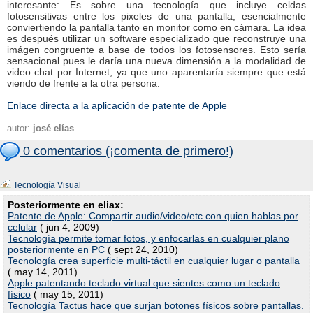
interesante: Es sobre una tecnología que incluye celdas
fotosensitivas entre los pixeles de una pantalla, esencialmente
conviertiendo la pantalla tanto en monitor como en cámara. La idea
es después utilizar un software especializado que reconstruye una
imágen congruente a base de todos los fotosensores. Esto sería
sensacional pues le daría una nueva dimensión a la modalidad de
video chat por Internet, ya que uno aparentaría siempre que está
viendo de frente a la otra persona.
Enlace directa a la aplicación de patente de Apple
autor:
josé elías
0 comentarios (¡comenta de primero!)
Tecnología Visual
Posteriormente en eliax:
Patente de Apple: Compartir audio/video/etc con quien hablas por
celular
( jun 4, 2009)
Tecnología permite tomar fotos, y enfocarlas en cualquier plano
posteriormente en PC
( sept 24, 2010)
Tecnología crea superficie multi-táctil en cualquier lugar o pantalla
( may 14, 2011)
Apple patentando teclado virtual que sientes como un teclado
físico
( may 15, 2011)
Tecnología Tactus hace que surjan botones físicos sobre pantallas.