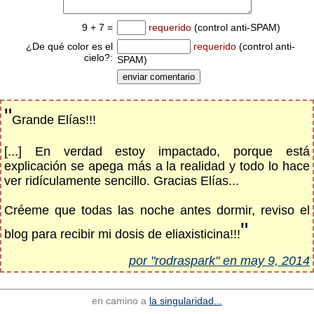
9 + 7 =
requerido
(control anti-SPAM)
¿De qué color es el
requerido
(control anti-
cielo?:
SPAM)
"
Grande Elías!!!
[...] En verdad estoy impactado, porque está
explicación se apega más a la realidad y todo lo hace
ver ridículamente sencillo. Gracias Elías...
Créeme que todas las noche antes dormir, reviso el
"
blog para recibir mi dosis de eliaxisticina!!!
por "rodraspark" en may 9, 2014
en camino a
la singularidad...