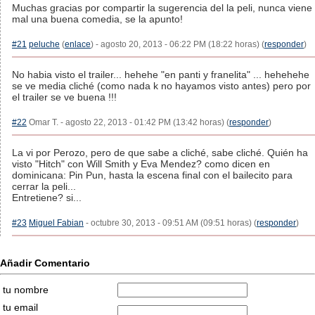
Muchas gracias por compartir la sugerencia del la peli, nunca viene
mal una buena comedia, se la apunto!
#21
peluche
(
enlace
) - agosto 20, 2013 - 06:22 PM (18:22 horas) (
responder
)
No habia visto el trailer... hehehe "en panti y franelita" ... hehehehe
se ve media cliché (como nada k no hayamos visto antes) pero por
el trailer se ve buena !!!
#22
Omar T. - agosto 22, 2013 - 01:42 PM (13:42 horas) (
responder
)
La vi por Perozo, pero de que sabe a cliché, sabe cliché. Quién ha
visto "Hitch" con Will Smith y Eva Mendez? como dicen en
dominicana: Pin Pun, hasta la escena final con el bailecito para
cerrar la peli...
Entretiene? si...
#23
Miguel Fabian
- octubre 30, 2013 - 09:51 AM (09:51 horas) (
responder
)
Añadir Comentario
tu nombre
tu email