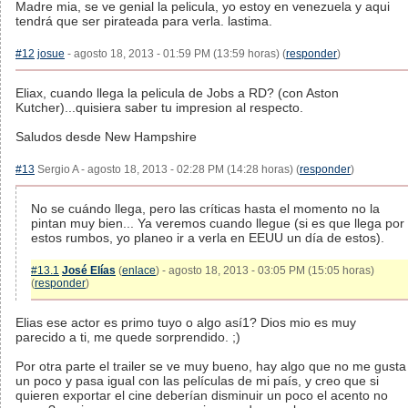
Madre mia, se ve genial la pelicula, yo estoy en venezuela y aqui
tendrá que ser pirateada para verla. lastima.
#12
josue
- agosto 18, 2013 - 01:59 PM (13:59 horas) (
responder
)
Eliax, cuando llega la pelicula de Jobs a RD? (con Aston
Kutcher)...quisiera saber tu impresion al respecto.
Saludos desde New Hampshire
#13
Sergio A - agosto 18, 2013 - 02:28 PM (14:28 horas) (
responder
)
No se cuándo llega, pero las críticas hasta el momento no la
pintan muy bien... Ya veremos cuando llegue (si es que llega por
estos rumbos, yo planeo ir a verla en EEUU un día de estos).
#13.1
José Elías
(
enlace
) - agosto 18, 2013 - 03:05 PM (15:05 horas)
(
responder
)
Elias ese actor es primo tuyo o algo así1? Dios mio es muy
parecido a ti, me quede sorprendido. ;)
Por otra parte el trailer se ve muy bueno, hay algo que no me gusta
un poco y pasa igual con las películas de mi país, y creo que si
quieren exportar el cine deberían disminuir un poco el acento no