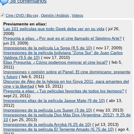
38 comentarios
Cine / DVD / Blu-ray
,
Opinión / Análisis
,
Videos
Previamente en eliax:
Las 101 películas que todo Geek debe ver en su vida
( jul 26,
2008)
Pregunta a eliax: ¿Por qué es el cine llamado el Séptimo Arte?
(
jun 23, 2009)
Impresiones de la película La Soga (8.5 de 10)
( nov 17, 2009)
Impresiones de la película boliviana "Zona Sur" de Juan Carlos
Valdivia (9.5 de 10)
( nov 17, 2010)
Eliax Pregunta: ¿Cómo podemos mejorar el cine local?
( feb 5,
2011)
Impresiones y opinión sobre el Panel: El cine dominicano: presente
y futuro
( feb 6, 2011)
Discurso de Álex de la Iglesia en los Goya 2011, para amantes del
cine y la libertad
( feb 15, 2011)
Pregunta a eliax: ¿Tus películas favoritas de todos los tiempos?
(
sept 21, 2011)
Impresiones eliax de la película Jaque Mate (9 de 10)
( abr 13,
2012)
Impresiones de la película Los Super (3 de 10)
( may 10, 2013)
Impresiones de la película Dos Más Dos (Argentina, 2012), 9.25 de
10
( jun 25, 2013)
Impresiones de la película Arrobá (6.25 de 10)
( jul 13, 2013)
Impresiones de la película El Teniente Amado (6.75 de 10)
( ago 4,