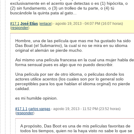
exclusivamente en el acento que detectas o es (1) hipócrita, o
(2) sin fundamento, o (3) un trolleo de tu parte, o (4) tú
buscándole la quinta pata al gato...
#17.1
José Elías
(
enlace
) - agosto 19, 2013 - 04:07 PM (16:07 horas)
(
responder
)
Hombre, una de las película que mas me ha gustado ha sido
Das Boat (el Submarino), la cual si no se mira en su idioma
original el alemán se pierde mucho.
Asi mismo una película francesa en la cual una mujer habla de
forma sensual pues es algo que no puedo describir.
Una película por ser de otro idioma, o peliculas donde los
actores utilice acentos (los cuales son por lo general solo
perceptibles para los que hablan el idioma orginal) no pierde
calidad.
es mi humilde opinion.
#17.1.1
carlos vargas
- agosto 19, 2013 - 11:52 PM (23:52 horas)
(
responder
)
A propósito, Das Boot es una de mis películas favoritas de
todos los tiempos, quien no la haya visto no sabe lo que se