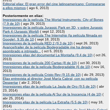
2013)
Editorial eliax: El gran error del cine latinoamericano: Compararse
a ellos mismos
( ago 6, 2013)
Posteriormente en eliax:
Impresiones de la película The Mortal Instruments: City of Bones
(7.9 de 10)
( ago 29, 2013)
Impresiones de la película Jurassic Park en 3D, y sobre Jurassic
Park 4 (Jurassic World)
( sept 12, 2013)
Impresiones de la película The Internship (la película filmada en
Google). 9.35 de 10
( sept 18, 2013)
Impresiones de la película RED 2 (9.3 de 10)
( sept 26, 2013)
Avance/trailer de la película Biodegradable me ha dejado
asombrado e intrigado...
( oct 5, 2013)
Impresiones eliax del documental La Montaña (9.4 de 10)
( oct 26,
2013)
Impresiones de la película 200 Cartas (8 de 10)
( oct 30, 2013)
Impresiones eliax de la película Biodegradable (6 de 10)
( nov 16,
2013)
Impresiones de la película Cristo Rey (9.15 de 10)
( dic 29, 2013)
Eliax entrevista al director José María Cabral, con su película
Despertar
( abr 2, 2014)
Impresiones eliax de la película La Jaula de Oro (9.5 de 10)
( abr
23, 2014)
Impresiones eliax de la película Al Sur de la Inocencia (4 de 10)
(
abr 25, 2014)
Impresiones eliax de la película La Extraña (5.5 de 10)
( may 18,
2014)