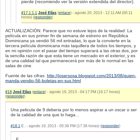
pierde (recomiendo ver la versión extendida del director).
#17.1.1.1
José Elías
(
enlace
) - agosto 20, 2013 - 12:11 AM (00:11
horas) (
responder
)
ACTUALIZACIÓN: Parece que no estuve lejos de la realidad: La
película en sus primer fin de semana de estreno en República
Dominicana ya vendió 56 mil entradas, lo que la convierte en la
tercera película dominicana más taquillera de todos los tiempos, y
en mi opinión con el pasar del tiempo superará a las otras dos, por
la sencilla razón de que esta tiene un mercado en el exterior, y es
de una calidad tal que permanecerá por más de lo normal en las
salas de cine.
Fuente de las cifras:
http://josersosa.blogspot.com/2013/08/quien-
manda-vendio-56-boletas-en-sus.html
#18
José Elías
(
enlace
) - agosto 19, 2013 - 04:17 PM (16:17 horas)
(
responder
)
Una pelicula de 9 deberia por lo menos aspirar a un oscar o ser
de la calidad de una que lo haga...
#18.1
E.. - agosto 19, 2013 - 05:36 PM (17:36 horas) (
responder
)
E.