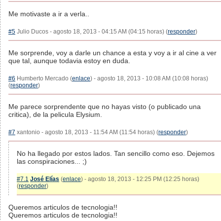
Me motivaste a ir a verla..
#5
Julio Ducos - agosto 18, 2013 - 04:15 AM (04:15 horas) (
responder
)
Me sorprende, voy a darle un chance a esta y voy a ir al cine a ver
que tal, aunque todavia estoy en duda.
#6
Humberto Mercado (
enlace
) - agosto 18, 2013 - 10:08 AM (10:08 horas)
(
responder
)
Me parece sorprendente que no hayas visto (o publicado una
critica), de la pelicula Elysium.
#7
xantonio - agosto 18, 2013 - 11:54 AM (11:54 horas) (
responder
)
No ha llegado por estos lados. Tan sencillo como eso. Dejemos
las conspiraciones... ;)
#7.1
José Elías
(
enlace
) - agosto 18, 2013 - 12:25 PM (12:25 horas)
(
responder
)
Queremos articulos de tecnologia!!
Queremos articulos de tecnologia!!