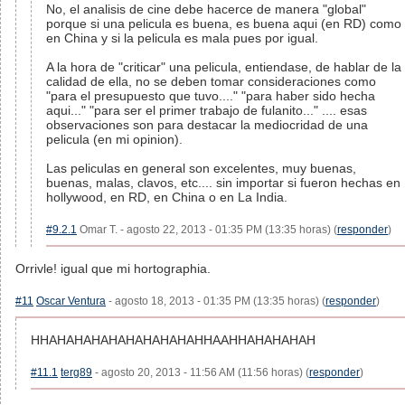
No, el analisis de cine debe hacerce de manera "global"
porque si una pelicula es buena, es buena aqui (en RD) como
en China y si la pelicula es mala pues por igual.
A la hora de "criticar" una pelicula, entiendase, de hablar de la
calidad de ella, no se deben tomar consideraciones como
"para el presupuesto que tuvo...." "para haber sido hecha
aqui..." "para ser el primer trabajo de fulanito..." .... esas
observaciones son para destacar la mediocridad de una
pelicula (en mi opinion).
Las peliculas en general son excelentes, muy buenas,
buenas, malas, clavos, etc.... sin importar si fueron hechas en
hollywood, en RD, en China o en La India.
#9.2.1
Omar T. - agosto 22, 2013 - 01:35 PM (13:35 horas) (
responder
)
Orrivle! igual que mi hortographia.
#11
Oscar Ventura
- agosto 18, 2013 - 01:35 PM (13:35 horas) (
responder
)
HHAHAHAHAHAHAHAHAHAHHAAHHAHAHAHAH
#11.1
terg89
- agosto 20, 2013 - 11:56 AM (11:56 horas) (
responder
)