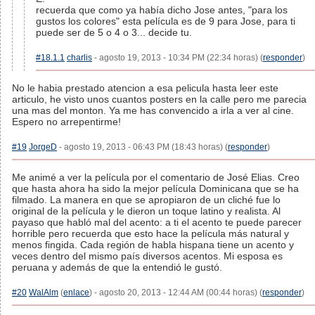
recuerda que como ya había dicho Jose antes, "para los
gustos los colores" esta película es de 9 para Jose, para ti
puede ser de 5 o 4 o 3... decide tu.
#18.1.1
charlis
- agosto 19, 2013 - 10:34 PM (22:34 horas) (
responder
)
No le habia prestado atencion a esa pelicula hasta leer este
articulo, he visto unos cuantos posters en la calle pero me parecia
una mas del monton. Ya me has convencido a irla a ver al cine.
Espero no arrepentirme!
#19
JorgeD
- agosto 19, 2013 - 06:43 PM (18:43 horas) (
responder
)
Me animé a ver la película por el comentario de José Elias. Creo
que hasta ahora ha sido la mejor película Dominicana que se ha
filmado. La manera en que se apropiaron de un cliché fue lo
original de la película y le dieron un toque latino y realista. Al
payaso que habló mal del acento: a ti el acento te puede parecer
horrible pero recuerda que esto hace la película más natural y
menos fingida. Cada región de habla hispana tiene un acento y
veces dentro del mismo país diversos acentos. Mi esposa es
peruana y además de que la entendió le gustó.
#20
WalAlm
(
enlace
) - agosto 20, 2013 - 12:44 AM (00:44 horas) (
responder
)