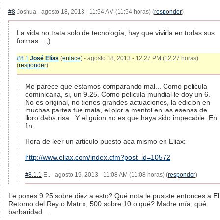
#8
Joshua - agosto 18, 2013 - 11:54 AM (11:54 horas) (
responder
)
La vida no trata solo de tecnología, hay que vivirla en todas sus
formas... ;)
#8.1
José Elías
(
enlace
) - agosto 18, 2013 - 12:27 PM (12:27 horas)
(
responder
)
Me parece que estamos comparando mal... Como pelicula
dominicana, si, un 9.25. Como pelicula mundial le doy un 6.
No es original, no tienes grandes actuaciones, la edicion en
muchas partes fue mala, el olor a mentol en las esenas de
lloro daba risa...Y el guion no es que haya sido impecable. En
fin.
Hora de leer un articulo puesto aca mismo en Eliax:
http://www.eliax.com/index.cfm?post_id=10572
#8.1.1
E.. - agosto 19, 2013 - 11:08 AM (11:08 horas) (
responder
)
Le pones 9.25 sobre diez a esto? Qué nota le pusiste entonces a El
Retorno del Rey o Matrix, 500 sobre 10 o qué? Madre mía, qué
barbaridad...