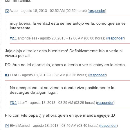
con mi familia.
#2
Azael - agosto 18, 2013 - 02:52 AM (02:52 horas) (
responder
)
muy buena, la verdad esta se me antojo verla, como que se ve
interesante.
#2.1
antondejess - agosto 20, 2013 - 12:00 AM (00:00 horas) (
responder
)
Jajajajaja el trailer esta buenisimo! Definitivamente iría a verla si
viviera por allí.
PD: Aun no leí el articulo, ahora a leerlo a ver si estoy en lo cierto.
#3
LLorT - agosto 18, 2013 - 03:26 AM (03:26 horas) (
responder
)
No decepciono, si no viene a donde vivo posiblemente lo
descargue de algún lugar.
#3.1
LLorT - agosto 18, 2013 - 03:29 AM (03:29 horas) (
responder
)
Filo con Filo papa ;) y ahora quien eh que manda ejjejeje :D
#4
Elvis Manuel - agosto 18, 2013 - 03:40 AM (03:40 horas) (
responder
)