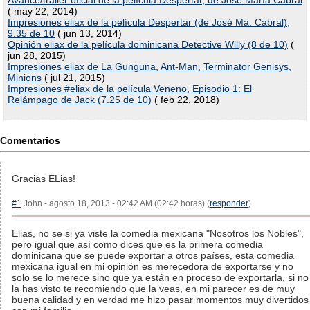
Avance/trailer oficial de la película Despertar, de José María Cabral
( may 22, 2014)
Impresiones eliax de la película Despertar (de José Ma. Cabral),
9.35 de 10
( jun 13, 2014)
Opinión eliax de la película dominicana Detective Willy (8 de 10)
(
jun 28, 2015)
Impresiones eliax de La Gunguna, Ant-Man, Terminator Genisys,
Minions
( jul 21, 2015)
Impresiones #eliax de la película Veneno, Episodio 1: El
Relámpago de Jack (7.25 de 10)
( feb 22, 2018)
Comentarios
Gracias ELias!
#1
John - agosto 18, 2013 - 02:42 AM (02:42 horas) (
responder
)
Elias, no se si ya viste la comedia mexicana "Nosotros los Nobles",
pero igual que así como dices que es la primera comedia
dominicana que se puede exportar a otros países, esta comedia
mexicana igual en mi opinión es merecedora de exportarse y no
solo se lo merece sino que ya están en proceso de exportarla, si no
la has visto te recomiendo que la veas, en mi parecer es de muy
buena calidad y en verdad me hizo pasar momentos muy divertidos