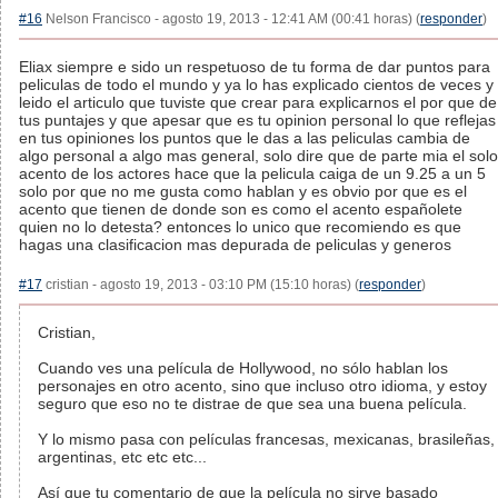
#16
Nelson Francisco - agosto 19, 2013 - 12:41 AM (00:41 horas) (
responder
)
Eliax siempre e sido un respetuoso de tu forma de dar puntos para
peliculas de todo el mundo y ya lo has explicado cientos de veces y
leido el articulo que tuviste que crear para explicarnos el por que de
tus puntajes y que apesar que es tu opinion personal lo que reflejas
en tus opiniones los puntos que le das a las peliculas cambia de
algo personal a algo mas general, solo dire que de parte mia el solo
acento de los actores hace que la pelicula caiga de un 9.25 a un 5
solo por que no me gusta como hablan y es obvio por que es el
acento que tienen de donde son es como el acento españolete
quien no lo detesta? entonces lo unico que recomiendo es que
hagas una clasificacion mas depurada de peliculas y generos
#17
cristian - agosto 19, 2013 - 03:10 PM (15:10 horas) (
responder
)
Cristian,
Cuando ves una película de Hollywood, no sólo hablan los
personajes en otro acento, sino que incluso otro idioma, y estoy
seguro que eso no te distrae de que sea una buena película.
Y lo mismo pasa con películas francesas, mexicanas, brasileñas,
argentinas, etc etc etc...
Así que tu comentario de que la película no sirve basado