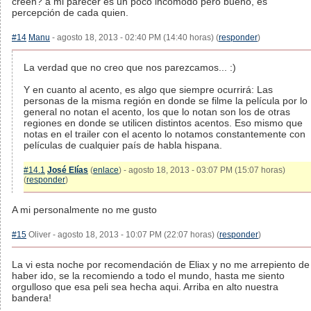
creen? a mi parecer es un poco incomodo pero bueno, es
percepción de cada quien.
#14
Manu
- agosto 18, 2013 - 02:40 PM (14:40 horas) (
responder
)
La verdad que no creo que nos parezcamos... :)
Y en cuanto al acento, es algo que siempre ocurrirá: Las
personas de la misma región en donde se filme la película por lo
general no notan el acento, los que lo notan son los de otras
regiones en donde se utilicen distintos acentos. Eso mismo que
notas en el trailer con el acento lo notamos constantemente con
películas de cualquier país de habla hispana.
#14.1
José Elías
(
enlace
) - agosto 18, 2013 - 03:07 PM (15:07 horas)
(
responder
)
A mi personalmente no me gusto
#15
Oliver - agosto 18, 2013 - 10:07 PM (22:07 horas) (
responder
)
La vi esta noche por recomendación de Eliax y no me arrepiento de
haber ido, se la recomiendo a todo el mundo, hasta me siento
orgulloso que esa peli sea hecha aqui. Arriba en alto nuestra
bandera!