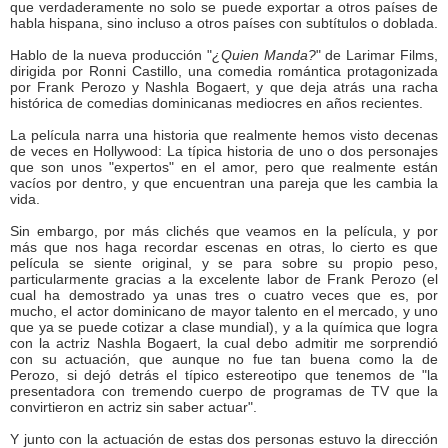
que verdaderamente no solo se puede exportar a otros países de
habla hispana, sino incluso a otros países con subtítulos o doblada.
Hablo de la nueva producción "
¿Quien Manda?
" de Larimar Films,
dirigida por Ronni Castillo, una comedia romántica protagonizada
por Frank Perozo y Nashla Bogaert, y que deja atrás una racha
histórica de comedias dominicanas mediocres en años recientes.
La película narra una historia que realmente hemos visto decenas
de veces en Hollywood: La típica historia de uno o dos personajes
que son unos "expertos" en el amor, pero que realmente están
vacíos por dentro, y que encuentran una pareja que les cambia la
vida.
Sin embargo, por más clichés que veamos en la película, y por
más que nos haga recordar escenas en otras, lo cierto es que
película se siente original, y se para sobre su propio peso,
particularmente gracias a la excelente labor de Frank Perozo (el
cual ha demostrado ya unas tres o cuatro veces que es, por
mucho, el actor dominicano de mayor talento en el mercado, y uno
que ya se puede cotizar a clase mundial), y a la química que logra
con la actriz Nashla Bogaert, la cual debo admitir me sorprendió
con su actuación, que aunque no fue tan buena como la de
Perozo, si dejó detrás el típico estereotipo que tenemos de "la
presentadora con tremendo cuerpo de programas de TV que la
convirtieron en actriz sin saber actuar".
Y junto con la actuación de estas dos personas estuvo la dirección