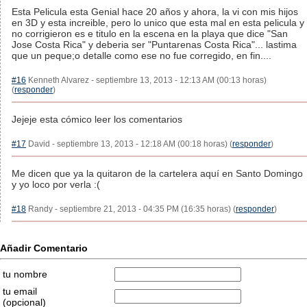
Esta Pelicula esta Genial hace 20 años y ahora, la vi con mis hijos
en 3D y esta increible, pero lo unico que esta mal en esta pelicula y
no corrigieron es e titulo en la escena en la playa que dice "San
Jose Costa Rica" y deberia ser "Puntarenas Costa Rica"... lastima
que un peque;o detalle como ese no fue corregido, en fin....
#16
Kenneth Alvarez - septiembre 13, 2013 - 12:13 AM (00:13 horas)
(
responder
)
Jejeje esta cómico leer los comentarios
#17
David - septiembre 13, 2013 - 12:18 AM (00:18 horas) (
responder
)
Me dicen que ya la quitaron de la cartelera aquí en Santo Domingo
y yo loco por verla :(
#18
Randy - septiembre 21, 2013 - 04:35 PM (16:35 horas) (
responder
)
Añadir Comentario
tu nombre
tu email
(opcional)