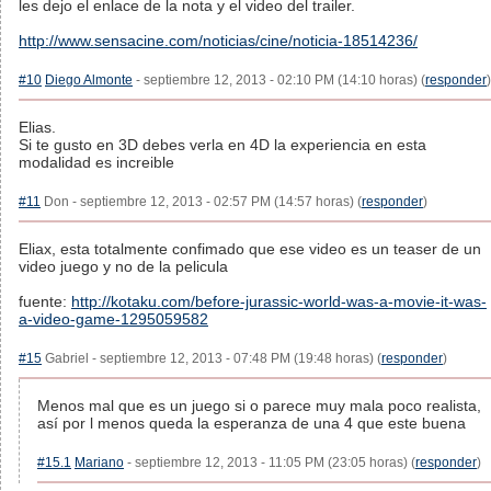
les dejo el enlace de la nota y el video del trailer.
http://www.sensacine.com/noticias/cine/noticia-18514236/
#10
Diego Almonte
- septiembre 12, 2013 - 02:10 PM (14:10 horas) (
responder
)
Elias.
Si te gusto en 3D debes verla en 4D la experiencia en esta
modalidad es increible
#11
Don - septiembre 12, 2013 - 02:57 PM (14:57 horas) (
responder
)
Eliax, esta totalmente confimado que ese video es un teaser de un
video juego y no de la pelicula
fuente:
http://kotaku.com/before-jurassic-world-was-a-movie-it-was-
a-video-game-1295059582
#15
Gabriel - septiembre 12, 2013 - 07:48 PM (19:48 horas) (
responder
)
Menos mal que es un juego si o parece muy mala poco realista,
así por l menos queda la esperanza de una 4 que este buena
#15.1
Mariano
- septiembre 12, 2013 - 11:05 PM (23:05 horas) (
responder
)