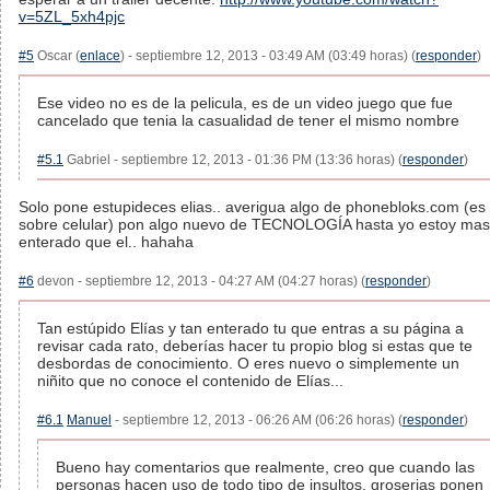
v=5ZL_5xh4pjc
#5
Oscar (
enlace
) - septiembre 12, 2013 - 03:49 AM (03:49 horas) (
responder
)
Ese video no es de la pelicula, es de un video juego que fue
cancelado que tenia la casualidad de tener el mismo nombre
#5.1
Gabriel - septiembre 12, 2013 - 01:36 PM (13:36 horas) (
responder
)
Solo pone estupideces elias.. averigua algo de phonebloks.com (es
sobre celular) pon algo nuevo de TECNOLOGÍA hasta yo estoy mas
enterado que el.. hahaha
#6
devon - septiembre 12, 2013 - 04:27 AM (04:27 horas) (
responder
)
Tan estúpido Elías y tan enterado tu que entras a su página a
revisar cada rato, deberías hacer tu propio blog si estas que te
desbordas de conocimiento. O eres nuevo o simplemente un
niñito que no conoce el contenido de Elías...
#6.1
Manuel
- septiembre 12, 2013 - 06:26 AM (06:26 horas) (
responder
)
Bueno hay comentarios que realmente, creo que cuando las
personas hacen uso de todo tipo de insultos, groserias ponen