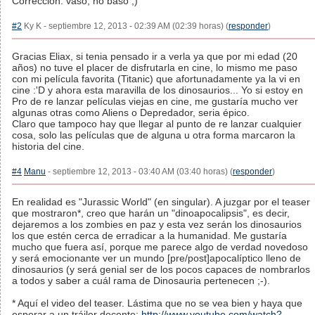
Corrección: vaso, no baso ;)
#2
Ky K - septiembre 12, 2013 - 02:39 AM (02:39 horas) (
responder
)
Gracias Eliax, si tenia pensado ir a verla ya que por mi edad (20
años) no tuve el placer de disfrutarla en cine, lo mismo me paso
con mi película favorita (Titanic) que afortunadamente ya la vi en
cine :'D y ahora esta maravilla de los dinosaurios... Yo si estoy en
Pro de re lanzar películas viejas en cine, me gustaría mucho ver
algunas otras como Aliens o Depredador, seria épico.
Claro que tampoco hay que llegar al punto de re lanzar cualquier
cosa, solo las películas que de alguna u otra forma marcaron la
historia del cine.
#4
Manu
- septiembre 12, 2013 - 03:40 AM (03:40 horas) (
responder
)
En realidad es "Jurassic World" (en singular). A juzgar por el teaser
que mostraron*, creo que harán un "dinoapocalipsis", es decir,
dejaremos a los zombies en paz y esta vez serán los dinosaurios
los que estén cerca de erradicar a la humanidad. Me gustaría
mucho que fuera así, porque me parece algo de verdad novedoso
y será emocionante ver un mundo [pre/post]apocalíptico lleno de
dinosaurios (y será genial ser de los pocos capaces de nombrarlos
a todos y saber a cuál rama de Dinosauria pertenecen ;-).
* Aquí el video del teaser. Lástima que no se vea bien y haya que
esperar a un tráiler decente:
http://www.youtube.com/watch?