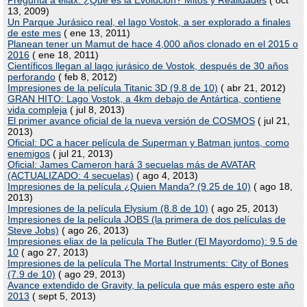
Pregunta a eliax: ¿Qué es la Evolución? Mitos y Realidades
( oct
13, 2009)
Un Parque Jurásico real, el lago Vostok, a ser explorado a finales
de este mes
( ene 13, 2011)
Planean tener un Mamut de hace 4,000 años clonado en el 2015 o
2016
( ene 18, 2011)
Científicos llegan al lago jurásico de Vostok, después de 30 años
perforando
( feb 8, 2012)
Impresiones de la película Titanic 3D (9.8 de 10)
( abr 21, 2012)
GRAN HITO: Lago Vostok, a 4km debajo de Antártica, contiene
vida compleja
( jul 8, 2013)
El primer avance oficial de la nueva versión de COSMOS
( jul 21,
2013)
Oficial: DC a hacer película de Superman y Batman juntos, como
enemigos
( jul 21, 2013)
Oficial: James Cameron hará 3 secuelas más de AVATAR
(ACTUALIZADO: 4 secuelas)
( ago 4, 2013)
Impresiones de la película ¿Quien Manda? (9.25 de 10)
( ago 18,
2013)
Impresiones de la película Elysium (8.8 de 10)
( ago 25, 2013)
Impresiones de la película JOBS (la primera de dos películas de
Steve Jobs)
( ago 26, 2013)
Impresiones eliax de la película The Butler (El Mayordomo): 9.5 de
10
( ago 27, 2013)
Impresiones de la película The Mortal Instruments: City of Bones
(7.9 de 10)
( ago 29, 2013)
Avance extendido de Gravity, la película que más espero este año
2013
( sept 5, 2013)