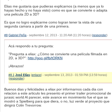
Elias me gustaria que pudieras explicarnos (a menos que ya lo
hayas hecho y no haya visto) como es que se convierte o adapta
una pelicula 2D a 3D?
Es que no logro explicarme como logran tener la vista de una
segunda camara a partir de una primera.
#8
Gabriel Peña
- septiembre 12, 2013 - 11:20 AM (11:20 horas) (
responder
)
Acá respondo a tu pregunta:
"Pregunta a eliax: ¿Cómo se convierte una película filmada en
2D, a 3D?":
http://goo.gl/fb/tORKN
¡Abrazos!
#8.1
José Elías
(
enlace
) - septiembre 13, 2013 - 01:59 PM (13:59 horas)
(
responder
)
Buenos dias y felicidades a eliax por informarnos cada dia con
relacion a este articulo les presento el primer trailer promocional de
jurasic world Al parecer, este avance en movimiento fue el que se
mostró a Spielberg para que diera, o no, luz verde al proyecto que
dirigirá Colin Trevorrow.