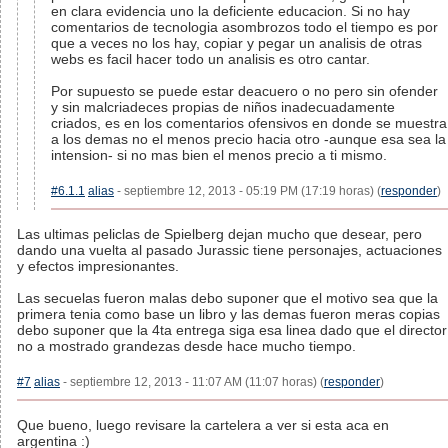
en clara evidencia uno la deficiente educacion. Si no hay
comentarios de tecnologia asombrozos todo el tiempo es por
que a veces no los hay, copiar y pegar un analisis de otras
webs es facil hacer todo un analisis es otro cantar.
Por supuesto se puede estar deacuero o no pero sin ofender
y sin malcriadeces propias de niños inadecuadamente
criados, es en los comentarios ofensivos en donde se muestra
a los demas no el menos precio hacia otro -aunque esa sea la
intension- si no mas bien el menos precio a ti mismo.
#6.1.1
alias
- septiembre 12, 2013 - 05:19 PM (17:19 horas) (
responder
)
Las ultimas peliclas de Spielberg dejan mucho que desear, pero
dando una vuelta al pasado Jurassic tiene personajes, actuaciones
y efectos impresionantes.
Las secuelas fueron malas debo suponer que el motivo sea que la
primera tenia como base un libro y las demas fueron meras copias
debo suponer que la 4ta entrega siga esa linea dado que el director
no a mostrado grandezas desde hace mucho tiempo.
#7
alias
- septiembre 12, 2013 - 11:07 AM (11:07 horas) (
responder
)
Que bueno, luego revisare la cartelera a ver si esta aca en
argentina :)