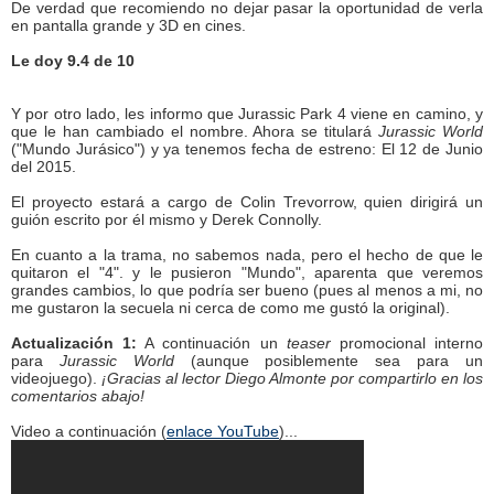
De verdad que recomiendo no dejar pasar la oportunidad de verla
en pantalla grande y 3D en cines.
Le doy 9.4 de 10
Y por otro lado, les informo que Jurassic Park 4 viene en camino, y
que le han cambiado el nombre. Ahora se titulará
Jurassic World
("Mundo Jurásico") y ya tenemos fecha de estreno: El 12 de Junio
del 2015.
El proyecto estará a cargo de Colin Trevorrow, quien dirigirá un
guión escrito por él mismo y Derek Connolly.
En cuanto a la trama, no sabemos nada, pero el hecho de que le
quitaron el "4". y le pusieron "Mundo", aparenta que veremos
grandes cambios, lo que podría ser bueno (pues al menos a mi, no
me gustaron la secuela ni cerca de como me gustó la original).
Actualización 1:
A continuación un
teaser
promocional interno
para
Jurassic World
(aunque posiblemente sea para un
videojuego).
¡Gracias al lector Diego Almonte por compartirlo en los
comentarios abajo!
Video a continuación (
enlace YouTube
)...