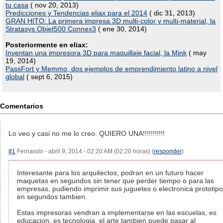
tu casa
( nov 20, 2013)
Predicciones y Tendencias eliax para el 2014
( dic 31, 2013)
GRAN HITO: La primera impresa 3D multi-color y multi-material, la
Stratasys Objet500 Connex3
( ene 30, 2014)
Posteriormente en eliax:
Inventan una impresora 3D para maquillaje facial, la Mink
( may
19, 2014)
PassFort y Memmo, dos ejemplos de emprendimiento latino a nivel
global
( sept 6, 2015)
Comentarios
Lo veo y casi no me lo creo. QUIERO UNA!!!!!!!!!!!
#1
Fernando - abril 9, 2014 - 02:20 AM (02:20 horas) (
responder
)
Interesante para los arquitectos, podran en un futuro hacer
maquetas en segundos sin tener que perder tiempo o para las
empresas, pudiendo imprimir sus juguetes o electronica prototipo
en segundos tambien.
Estas impresoras vendran a implementarse en las escuelas, es
educacion, es tecnologia, el arte tambien puede pasar al