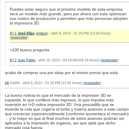
Puedes estar seguro que el próximo modelo de esta empresa
será un modelo más grande, pero por ahora con esta optimizan
sus costos de producción y permiten que más personas adopten
la impresora 3D.
#7.1
José Elías
(
enlace
) - abril 9, 2014 - 01:28 PM (13:28 horas)
(
responder
)
+100 buena pregunta
#7.2
Juan Pablo
- abril 10, 2014 - 09:18 AM (09:18 horas) (
responder
)
acabo de comprar una por ebay por el mismo precio que esta.
#8
edd84 - abril 9, 2014 - 01:34 PM (13:34 horas) (
responder
)
La buena noticia es que el mercado de la impresión 3D se
expande, lo que conlleva más ingresos, lo que impulsa más
inversión en I+D sobre impresión 3D. Una pescadilla que se
muerde la cola que cogería el turbo y traería avances a este campo
que crecerían exponencialmente (conforme aumentara el mercado)
... y lo mejor es que al final muchos de estos avances podrían ser
aplicados a la impresión de organos, así que ojalá que dicho
mercado coja fuerza.