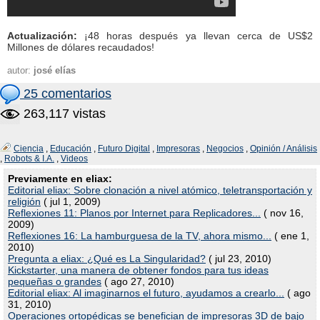
Actualización:
¡48 horas después ya llevan cerca de US$2
Millones de dólares recaudados!
autor:
josé elías
25 comentarios
263,117 vistas
Ciencia
,
Educación
,
Futuro Digital
,
Impresoras
,
Negocios
,
Opinión / Análisis
,
Robots & I.A.
,
Videos
Previamente en eliax:
Editorial eliax: Sobre clonación a nivel atómico, teletransportación y
religión
( jul 1, 2009)
Reflexiones 11: Planos por Internet para Replicadores...
( nov 16,
2009)
Reflexiones 16: La hamburguesa de la TV, ahora mismo...
( ene 1,
2010)
Pregunta a eliax: ¿Qué es La Singularidad?
( jul 23, 2010)
Kickstarter, una manera de obtener fondos para tus ideas
pequeñas o grandes
( ago 27, 2010)
Editorial eliax: Al imaginarnos el futuro, ayudamos a crearlo...
( ago
31, 2010)
Operaciones ortopédicas se benefician de impresoras 3D de bajo