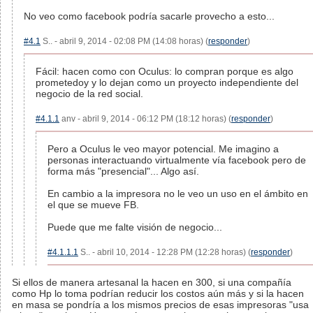
No veo como facebook podría sacarle provecho a esto...
#4.1
S.. - abril 9, 2014 - 02:08 PM (14:08 horas) (
responder
)
Fácil: hacen como con Oculus: lo compran porque es algo
prometedoy y lo dejan como un proyecto independiente del
negocio de la red social.
#4.1.1
anv - abril 9, 2014 - 06:12 PM (18:12 horas) (
responder
)
Pero a Oculus le veo mayor potencial. Me imagino a
personas interactuando virtualmente vía facebook pero de
forma más "presencial"... Algo así.
En cambio a la impresora no le veo un uso en el ámbito en
el que se mueve FB.
Puede que me falte visión de negocio...
#4.1.1.1
S.. - abril 10, 2014 - 12:28 PM (12:28 horas) (
responder
)
Si ellos de manera artesanal la hacen en 300, si una compañía
como Hp lo toma podrían reducir los costos aún más y si la hacen
en masa se pondría a los mismos precios de esas impresoras "usa