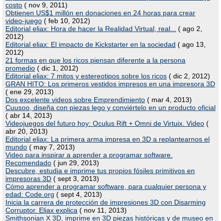
costo
( nov 9, 2011)
Obtienen US$1 millón en donaciones en 24 horas para crear
video-juego
( feb 10, 2012)
Editorial eliax: Hora de hacer la Realidad Virtual, real...
( ago 2,
2012)
Editorial eliax: El impacto de Kickstarter en la sociedad
( ago 13,
2012)
21 formas en que los ricos piensan diferente a la persona
promedio
( dic 1, 2012)
Editorial eliax: 7 mitos y estereotipos sobre los ricos
( dic 2, 2012)
GRAN HITO: Los primeros vestidos impresos en una impresora 3D
( ene 29, 2013)
Dos excelente videos sobre Emprendimiento
( mar 4, 2013)
Cuusoo, diseña con piezas lego y conviértelo en un producto oficial
( abr 14, 2013)
Videojuegos del futuro hoy: Oculus Rift + Omni de Virtuix. Video
(
abr 20, 2013)
Editorial eliax: La primera arma impresa en 3D a replantearnos el
mundo
( may 7, 2013)
Video para inspirar a aprender a programar software.
Recomendado
( jun 29, 2013)
Descubre, estudia e imprime tus propios fósiles primitivos en
impresoras 3D
( sept 3, 2013)
Cómo aprender a programar software, para cualquier persona y
edad: Code.org
( sept 4, 2013)
Inicia la carrera de protección de impresiones 3D con Disarming
Corruptor. Eliax explica
( nov 11, 2013)
Smithsonian X 3D, imprime en 3D piezas históricas y de museo en