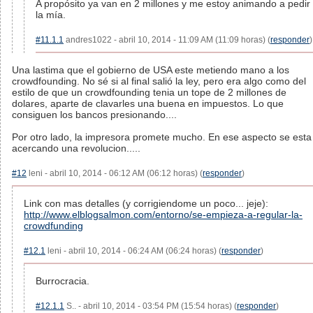
A propósito ya van en 2 millones y me estoy animando a pedir
la mía.
#11.1.1
andres1022 - abril 10, 2014 - 11:09 AM (11:09 horas) (
responder
)
Una lastima que el gobierno de USA este metiendo mano a los
crowdfounding. No sé si al final salió la ley, pero era algo como del
estilo de que un crowdfounding tenia un tope de 2 millones de
dolares, aparte de clavarles una buena en impuestos. Lo que
consiguen los bancos presionando....
Por otro lado, la impresora promete mucho. En ese aspecto se esta
acercando una revolucion.....
#12
leni - abril 10, 2014 - 06:12 AM (06:12 horas) (
responder
)
Link con mas detalles (y corrigiendome un poco... jeje):
http://www.elblogsalmon.com/entorno/se-empieza-a-regular-la-
crowdfunding
#12.1
leni - abril 10, 2014 - 06:24 AM (06:24 horas) (
responder
)
Burrocracia.
#12.1.1
S.. - abril 10, 2014 - 03:54 PM (15:54 horas) (
responder
)