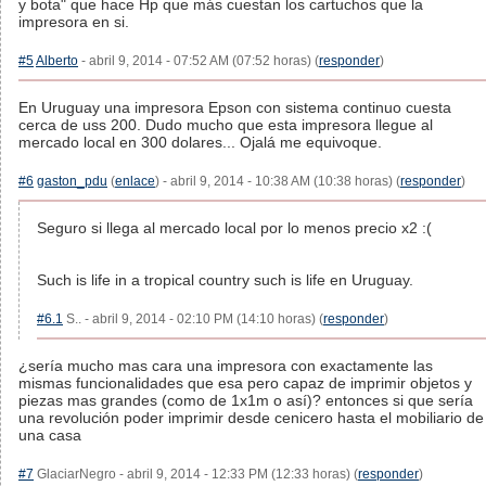
y bota" que hace Hp que más cuestan los cartuchos que la
impresora en si.
#5
Alberto
- abril 9, 2014 - 07:52 AM (07:52 horas) (
responder
)
En Uruguay una impresora Epson con sistema continuo cuesta
cerca de uss 200. Dudo mucho que esta impresora llegue al
mercado local en 300 dolares... Ojalá me equivoque.
#6
gaston_pdu
(
enlace
) - abril 9, 2014 - 10:38 AM (10:38 horas) (
responder
)
Seguro si llega al mercado local por lo menos precio x2 :(
Such is life in a tropical country such is life en Uruguay.
#6.1
S.. - abril 9, 2014 - 02:10 PM (14:10 horas) (
responder
)
¿sería mucho mas cara una impresora con exactamente las
mismas funcionalidades que esa pero capaz de imprimir objetos y
piezas mas grandes (como de 1x1m o así)? entonces si que sería
una revolución poder imprimir desde cenicero hasta el mobiliario de
una casa
#7
GlaciarNegro - abril 9, 2014 - 12:33 PM (12:33 horas) (
responder
)