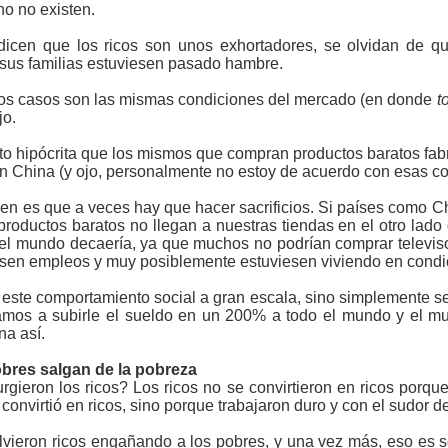
no no existen.
icen que los ricos son unos exhortadores, se olvidan de qu
 sus familias estuviesen pasado hambre.
os casos son las mismas condiciones del mercado (en donde
t
jo.
to hipócrita que los mismos que compran productos baratos fab
n China (y ojo, personalmente no estoy de acuerdo con esas co
en es que a veces hay que hacer sacrificios. Si países como
roductos baratos no llegan a nuestras tiendas en el otro lad
 del mundo decaería, ya que muchos no podrían comprar televiso
esen empleos y muy posiblemente estuviesen viviendo en condi
este comportamiento social a gran escala, sino simplemente se
vamos a subirle el sueldo en un 200% a todo el mundo y el 
na así.
obres salgan de la pobreza
gieron los ricos? Los ricos no se convirtieron en ricos por
convirtió en ricos, sino porque trabajaron duro y con el sudor de
olvieron ricos engañando a los pobres, y una vez más, eso es 