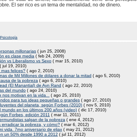
re. El ser rico es un tema de mentalidad, no de dinero.
Psicología
rsonas millonarias
( jun 25, 2008)
ión es clase media
( feb 24, 2009)
gión vs Liberalismo vs Sexo
( mar 15, 2010)
( jul 19, 2010)
 mas felices?
( ago 2, 2010)
as de Mil Millones de dólares a donar la mitad
( ago 5, 2010)
 causa de la pobreza
( ago 6, 2010)
head (El Manantial) de Ayn Rand
( ago 22, 2010)
ivas del mundo
( ago 24, 2010)
 nos motivan en la vida...
( ago 25, 2010)
fondos para tus ideas pequeñas o grandes
( ago 27, 2010)
luyentes del planeta, según Forbes (2010)
( nov 5, 2010)
el mundo en los últimos 200 años (video)
( dic 17, 2010)
gún Forbes, edición 2011
( mar 11, 2011)
cermundistas salgan de la pobreza
( ene 4, 2012)
a erradicar la pobreza, y cómo?
( mar 6, 2012)
i vida. 7mo aniversario de eliax
( may 21, 2012)
 en un 50% desde 1990 a 2012
( jul 11, 2012)