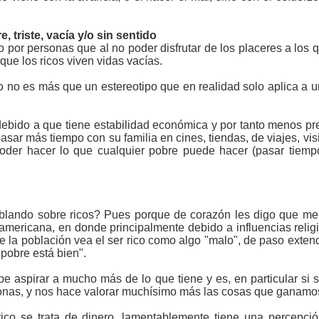
, triste, vacía y/o sin sentido
o por personas que al no poder disfrutar de los placeres a los 
ue los ricos viven vidas vacías.
to no es más que un estereotipo que en realidad solo aplica a 
 debido a que tiene estabilidad económica y por tanto menos pr
pasar más tiempo con su familia en cines, tiendas, de viajes, vis
poder hacer lo que cualquier pobre puede hacer (pasar tiemp
ablando sobre ricos? Pues porque de corazón les digo que me
oamericana, en donde principalmente debido a influencias relig
e la población vea el ser rico como algo "malo", de paso exte
pobre está bien".
 aspirar a mucho más de lo que tiene y es, en particular si
onas, y nos hace valorar muchísimo más las cosas que ganamos
ico se trata de dinero, lamentablemente tiene una percepció