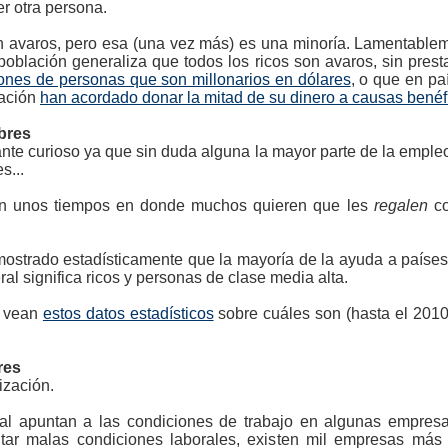
r otra persona.
n avaros, pero esa (una vez más) es una minoría. Lamentable
población generaliza que todos los ricos son avaros, sin pres
lones de personas que son millonarios en dólares
, o que en p
nación
han acordado donar la mitad de su dinero a causas benéf
obres
ante curioso ya que sin duda alguna la mayor parte de la empl
s...
en unos tiempos en donde muchos quieren que les
regalen
co
strado estadísticamente que la mayoría de la ayuda a países 
ral significa ricos y personas de clase media alta.
o vean
estos datos estadísticos
sobre cuáles son (hasta el 2010)
res
ización.
al apuntan a las condiciones de trabajo en algunas empres
ar malas condiciones laborales, existen mil empresas más