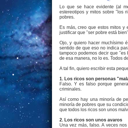
Lo que se hace evidente (al me
estereotipos y mitos sobre "los 
pobres.
Es más, creo que estos mitos y 
justificar que "ser pobre está bien"
Ojo, y quiero hacer muchísimo é
sentido de que eso no indica par
tampoco podemos decir que "es bu
de esa manera, no lo es. Todos de
A tal fin, quiero escribir esta peq
1. Los ricos son personas "mal
Falso. Y es falso porque genera
criminales.
Así como hay una minoría de per
minoría de pobres que su condici
que todos los ricos son unos mal
2. Los ricos son unos avaros
Una vez más, falso. A veces nos 