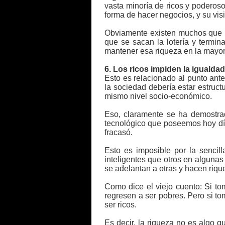
vasta minoría de ricos y poderosos
forma de hacer negocios, y su visi
Obviamente existen muchos que na
que se sacan la lotería y termin
mantener esa riqueza en la mayor
6. Los ricos impiden la igualda
Esto es relacionado al punto ante
la sociedad debería estar estruct
mismo nivel socio-económico.
Eso, claramente se ha demostrad
tecnológico que poseemos hoy día
fracasó.
Esto es imposible por la senci
inteligentes que otros en alguna
se adelantan a otras y hacen riqu
Como dice el viejo cuento: Si to
regresen a ser pobres. Pero si to
ser ricos.
Es decir, la riqueza no es algo qu