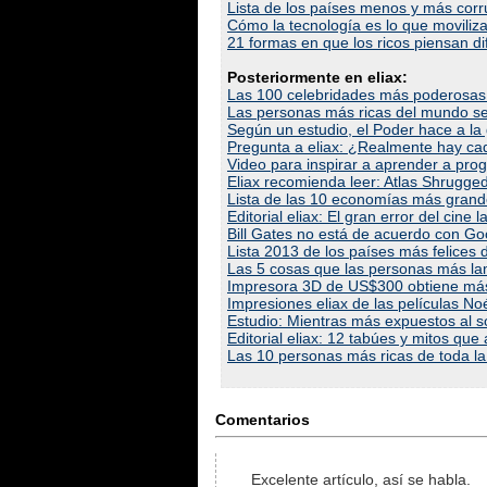
Lista de los países menos y más cor
Cómo la tecnología es lo que moviliza 
21 formas en que los ricos piensan d
Posteriormente en eliax:
Las 100 celebridades más poderosas
Las personas más ricas del mundo se
Según un estudio, el Poder hace a la 
Pregunta a eliax: ¿Realmente hay ca
Video para inspirar a aprender a pr
Eliax recomienda leer: Atlas Shrugge
Lista de las 10 economías más gran
Editorial eliax: El gran error del cin
Bill Gates no está de acuerdo con Goo
Lista 2013 de los países más felices
Las 5 cosas que las personas más l
Impresora 3D de US$300 obtiene más 
Impresiones eliax de las películas No
Estudio: Mientras más expuestos al so
Editorial eliax: 12 tabúes y mitos qu
Las 10 personas más ricas de toda la
Comentarios
Excelente artículo, así se habla.