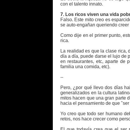
con el talento innato.
7. Los ricos viven una vida pobre
Falso. Este mito creo es esparcid
se auto-engañan queriendo creer q
Como dije en el primer punto, es
rica.
La realidad es que la clase rica,
día a día, puede darse el lujo de 
en restaurantes, etc, aparte de 
familia una comida, etc).
--
Pero, ¿por qué llevo dos días h
generalizados en la cultura latin
mitos hacen que una gran parte d
hacia el pensamiento de que "ser 
Yo creo que todo ser humano debe
retos, nos hace crecer como pers
El que todavía crea que el ser r