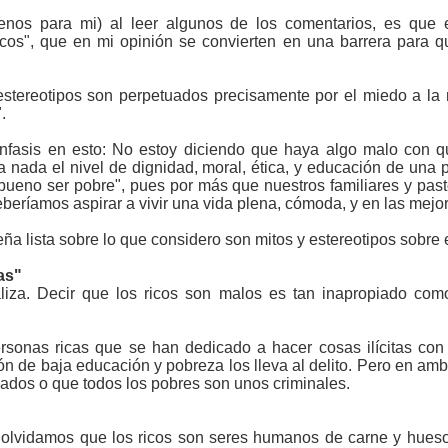
nos para mi) al leer algunos de los comentarios, es que ex
ricos", que en mi opinión se convierten en una barrera para 
estereotipos son perpetuados precisamente por el miedo a l
.
nfasis en esto: No estoy diciendo que haya algo malo con 
a nada el nivel de dignidad, moral, ética, y educación de una
eno ser pobre", pues por más que nuestros familiares y pasto
beríamos aspirar a vivir una vida plena, cómoda, y en las mejo
ueña lista sobre lo que considero son mitos y estereotipos sobre el
as"
liza. Decir que los ricos son malos es tan inapropiado co
sonas ricas que se han dedicado a hacer cosas ilícitas con
ón de baja educación y pobreza los lleva al delito. Pero en a
vados o que todos los pobres son unos criminales.
olvidamos que los ricos son seres humanos de carne y hueso,