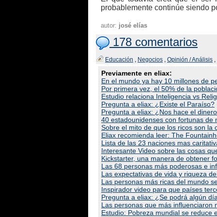
probablemente continúe siendo pob
autor:
josé elías
178 comentarios
Educación
,
Negocios
,
Opinión / Análisis
,
Previamente en eliax:
En el mundo ya hay 10 millones de pe
Por primera vez, el 50% de la poblac
Estudio relaciona Inteligencia vs Reli
Pregunta a eliax: ¿Existe el Paraíso?
Pregunta a eliax: ¿Nos hace el dinero
40 estadounidenses con fortunas de m
Sobre el mito de que los ricos son la
Eliax recomienda leer: The Fountain
Lista de las 23 naciones mas caritat
Interesante Video sobre las cosas que
Kickstarter, una manera de obtener 
Las 68 personas más poderosas e inf
Las expectativas de vida y riqueza d
Las personas más ricas del mundo se
Inspirador video para que países ter
Pregunta a eliax: ¿Se podrá algún dí
Las personas que más influenciaron m
Estudio: Pobreza mundial se reduce