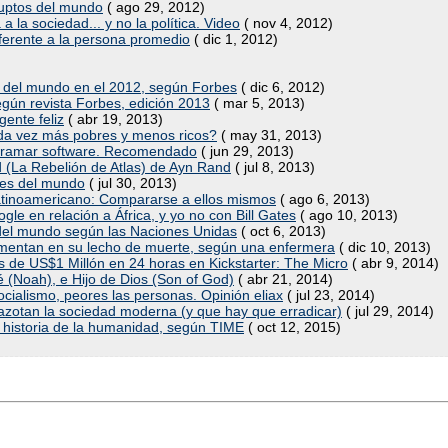
ruptos del mundo
( ago 29, 2012)
a la sociedad... y no la política. Video
( nov 4, 2012)
iferente a la persona promedio
( dic 1, 2012)
 del mundo en el 2012, según Forbes
( dic 6, 2012)
gún revista Forbes, edición 2013
( mar 5, 2013)
gente feliz
( abr 19, 2013)
da vez más pobres y menos ricos?
( may 31, 2013)
ogramar software. Recomendado
( jun 29, 2013)
d (La Rebelión de Atlas) de Ayn Rand
( jul 8, 2013)
des del mundo
( jul 30, 2013)
e latinoamericano: Compararse a ellos mismos
( ago 6, 2013)
gle en relación a África, y yo no con Bill Gates
( ago 10, 2013)
 del mundo según las Naciones Unidas
( oct 6, 2013)
amentan en su lecho de muerte, según una enfermera
( dic 10, 2013)
de US$1 Millón en 24 horas en Kickstarter: The Micro
( abr 9, 2014)
é (Noah), e Hijo de Dios (Son of God)
( abr 21, 2014)
cialismo, peores las personas. Opinión eliax
( jul 23, 2014)
e azotan la sociedad moderna (y que hay que erradicar)
( jul 29, 2014)
 historia de la humanidad, según TIME
( oct 12, 2015)