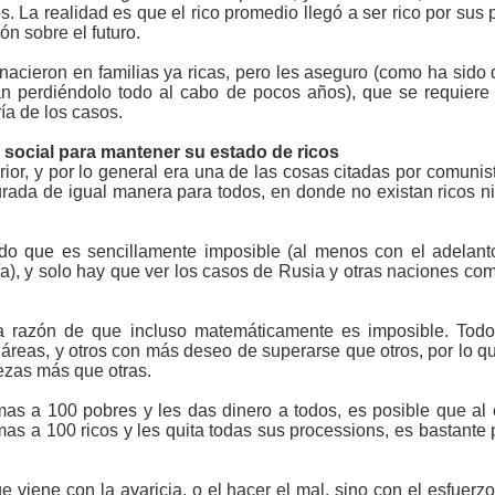
. La realidad es que el rico promedio llegó a ser rico por sus 
ón sobre el futuro.
cieron en familias ya ricas, pero les aseguro (como ha sido 
an perdiéndolo todo al cabo de pocos años), que se requiere
ía de los casos.
d social para mantener su estado de ricos
rior, y por lo general era una de las cosas citadas por comunis
urada de igual manera para todos, en donde no existan ricos n
o que es sencillamente imposible (al menos con el adelanto 
), y solo hay que ver los casos de Rusia y otras naciones com
lla razón de que incluso matemáticamente es imposible. Tod
s áreas, y otros con más deseo de superarse que otros, por lo
ezas más que otras.
mas a 100 pobres y les das dinero a todos, es posible que a
mas a 100 ricos y les quita todas sus processions, es bastante
e viene con la avaricia, o el hacer el mal, sino con el esfuerzo