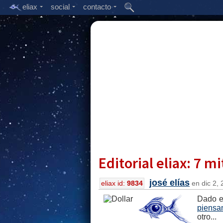
eliax
social
contacto
Editorial eliax: 7 m
josé elías
eliax id:
9834
en dic 2, 
Dado e
piensa
otro...