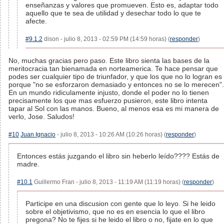
enseñanzas y valores que promueven. Esto es, adaptar todo
aquello que te sea de utilidad y desechar todo lo que te
afecte.
#9.1.2
dison - julio 8, 2013 - 02:59 PM (14:59 horas) (
responder
)
No, muchas gracias pero paso. Este libro sienta las bases de la
meritocracia tan bienamada en norteamerica. Te hace pensar que
podes ser cualquier tipo de triunfador, y que los que no lo logran es
porque "no se esforzaron demasiado y entonces no se lo merecen".
En un mundo ridiculamente injusto, donde el poder no lo tienen
precisamente los que mas esfuerzo pusieron, este libro intenta
tapar al Sol con las manos. Bueno, al menos esa es mi manera de
verlo, Jose. Saludos!
#10
Juan Ignacio
- julio 8, 2013 - 10:26 AM (10:26 horas) (
responder
)
Entonces estás juzgando el libro sin heberlo leído???? Estás de
madre.
#10.1
Guillermo Fran - julio 8, 2013 - 11:19 AM (11:19 horas) (
responder
)
Participe en una discusion con gente que lo leyo. Si he leido
sobre el objetivismo, que no es en esencia lo que el libro
pregona? No te fijes si he leido el libro o no, fijate en lo que