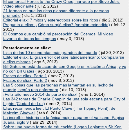
El comercial Here's to the Crazy Ones, narrado por Steve Jobs.
Video alucinante
( jul 2, 2012)
21 formas en que los ricos piensan diferente a la persona
promedio
( dic 1, 2012)
Editorial eliax: 7 mitos y estereotipos sobre los ricos
( dic 2, 2012)
Pregunta a eliax: ¿Cómo surgió eliax? (versión extendida)
( feb 12,
2013)
El Cosmos que cambió mi percepción del Cosmos. Mi video
favorito de todos los tiempos
( may 3, 2013)
Posteriormente en eliax:
Lista de las 10 economías más grandes del mundo
( jul 30, 2013)
Editorial eliax: El gran error del cine latinoamericano: Compararse
a ellos mismos
( ago 6, 2013)
Bill Gates no está de acuerdo con Google en relación a África, y yo
no con Bill Gates
( ago 10, 2013)
Frases de eliax. Parte 1
( nov 7, 2013)
Frases de eliax. Parte 2
( nov 8, 2013)
Las 5 cosas que las personas más lamentan en su lecho de
muerte, según una enfermera
( dic 10, 2013)
¡Feliz año nuevo 2014 de parte de eliax!
( ene 1, 2014)
Las 342 tomas de Charlie Chaplin de una sola escena para City of
Lights (Ciudad de Luz)
( ene 2, 2014)
Eliax recomienda leer: El Punto Clave (The Tipping Point), de
Malcolm Gladwell
( feb 6, 2014)
La increíble historia de la única mujer papa en el Vaticano. Papisa
Juana, siglo 9
( abr 29, 2014)
Sobre una nueva forma de educación (Logan Laplante y Sir Ken