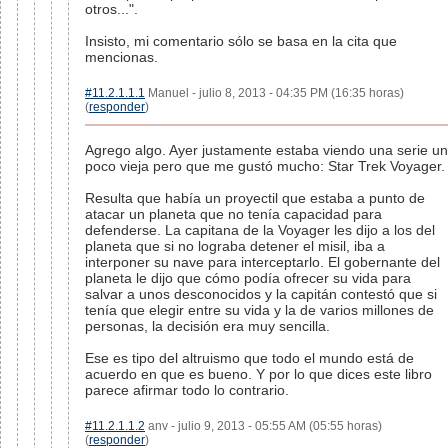
otros...".
Insisto, mi comentario sólo se basa en la cita que
mencionas.
#11.2.1.1.1
Manuel - julio 8, 2013 - 04:35 PM (16:35 horas)
(
responder
)
Agrego algo. Ayer justamente estaba viendo una serie un
poco vieja pero que me gustó mucho: Star Trek Voyager.
Resulta que había un proyectil que estaba a punto de
atacar un planeta que no tenía capacidad para
defenderse. La capitana de la Voyager les dijo a los del
planeta que si no lograba detener el misil, iba a
interponer su nave para interceptarlo. El gobernante del
planeta le dijo que cómo podía ofrecer su vida para
salvar a unos desconocidos y la capitán contestó que si
tenía que elegir entre su vida y la de varios millones de
personas, la decisión era muy sencilla.
Ese es tipo del altruismo que todo el mundo está de
acuerdo en que es bueno. Y por lo que dices este libro
parece afirmar todo lo contrario.
#11.2.1.1.2
anv - julio 9, 2013 - 05:55 AM (05:55 horas)
(
responder
)