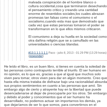
malvada conspiración de el hombre blanco o
cultura occidental,cosa que terminaron desechando
el pensamiento critico y creando una cantidad
enorme de resentidos sociales,los cuales abrazan
promesas tan falsas como el comunismo o el
socialismo,cuando esta mas que demostrado que
cada vez que estas personas tomaron el poder se
transformaron en lo que ellos mismos criticaron.
El comunismo a deja su huella en la sociedad como
otra dañina religión,que se a camuflado en las
universidades o ciencias blandas.
#13.1.1.1.1.1.1
Paco - julio 8, 2013 - 01:29 PM (13:29 horas)
(
responder
)
He leído el libro, es un buen libro, si tienes en cuenta la soledad de
las personas como contrapunto terrible al triunfo. El ser humano en
mi opinión, es lo que es, gracias a que al igual que muchos solo
viven para tomar, otros viven para dar en algún momento. Creo que
hasta ella misma trataba de disfrazar bajo una racionalidad absurda
sus propios sentimientos en cuanto a las personas que amó. Sin
embargo algo de cierto y atrayente hay en la libertad que puede
desencadenarse al dejar de preocuparte por los otros. Sin embargo
y debido al poder y conocimientos que el ser humano ha
desarrollado, no podemos actuar sin importarnos los demás, ya
que dejaríamos de ser lo que somos, para convertirnos en el