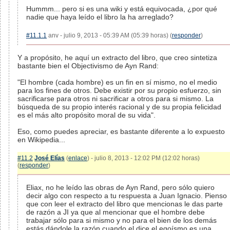
Hummm... pero si es una wiki y está equivocada, ¿por qué
nadie que haya leído el libro la ha arreglado?
#11.1.1
anv - julio 9, 2013 - 05:39 AM (05:39 horas) (
responder
)
Y a propósito, he aquí un extracto del libro, que creo sintetiza
bastante bien el Objectivismo de Ayn Rand:
"El hombre (cada hombre) es un fin en sí mismo, no el medio
para los fines de otros. Debe existir por su propio esfuerzo, sin
sacrificarse para otros ni sacrificar a otros para si mismo. La
búsqueda de su propio interés racional y de su propia felicidad
es el más alto propósito moral de su vida".
Eso, como puedes apreciar, es bastante diferente a lo expuesto
en Wikipedia...
#11.2
José Elías
(
enlace
) - julio 8, 2013 - 12:02 PM (12:02 horas)
(
responder
)
Eliax, no he leído las obras de Ayn Rand, pero sólo quiero
decir algo con respecto a tu respuesta a Juan Ignacio. Pienso
que con leer el extracto del libro que mencionas le das parte
de razón a JI ya que al mencionar que el hombre debe
trabajar sólo para si mismo y no para el bien de los demás
estás dándole la razón cuando el dice el egoísmo es una