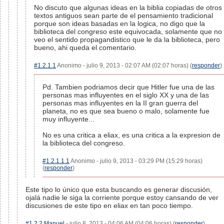
No discuto que algunas ideas en la biblia copiadas de otros
textos antiguos sean parte de el pensamiento tradicional
porque son ideas basadas en la logica, no digo que la
biblioteca del congreso este equivocada, solamente que no
veo el sentido propagandistico que le da la biblioteca, pero
bueno, ahi queda el comentario.
#1.2.1.1
Anonimo - julio 9, 2013 - 02:07 AM (02:07 horas) (
responder
)
Pd. Tambien podriamos decir que Hitler fue una de las
personas mas influyentes en el siglo XX y una de las
personas mas influyentes en la II gran guerra del
planeta, no es que sea bueno o malo, solamente fue
muy influyente...
No es una critica a eliax, es una critica a la expresion de
la biblioteca del congreso.
#1.2.1.1.1
Anonimo - julio 9, 2013 - 03:29 PM (15:29 horas)
(
responder
)
Este tipo lo único que esta buscando es generar discusión,
ojalá nadie le siga la corriente porque estoy cansando de ver
discusiones de este tipo en eliax en tan poco tiempo.
#1.2.2
Manuel
- julio 8, 2013 - 04:06 AM (04:06 horas) (
responder
)