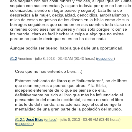
aca seguian con sus costumbres y codices, al igual que en China
seguian con sus creencias (y siguen todavia por que no han sido
colonizados, siendo un lugar pasivo y seguro). Esta llena de
desprecios a la mujer, decigualdad, genocidios, autoritarismos y
miles de cosas negativas de los dioses en la biblia como de sus
borregos seguidores que cometen en sus cuentos toda clase de
crimenes como asesinar mujeres y ninos solo porque "dios" se
los manda, claro es facil hechar la culpa a algo que no existe
porque no puede decir que no es no ha dicho nada.
Aunque podria ser bueno, habria que darle una oportunidad.
#1.2
Anonimo - julio 8, 2013 - 03:43 AM (03:43 horas) (
responder
)
Creo que no has entendido bien... :)
Estamos hablando de libros que *influenciaron*, no de libros
que sean mejores o peores que otros. Y la Biblia,
independientemente de lo que se piense de ella,
definitivamente ha sido el libro que más ha influenciado el
pensamiento del mundo occidental, siendo no solo el libro
más leído del mundo, sino además bajo el cual se rige la
mentalidad de una gran parte de la población del mundo.
#1.2.1
José Elías
(
enlace
) - julio 8, 2013 - 03:49 AM (03:49 horas)
(
responder
)