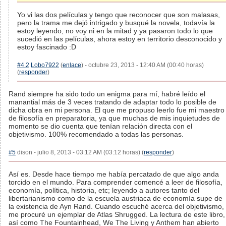
Yo vi las dos películas y tengo que reconocer que son malasas,
pero la trama me dejó intrigado y busqué la novela, todavía la
estoy leyendo, no voy ni en la mitad y ya pasaron todo lo que
sucedió en las películas, ahora estoy en territorio desconocido y
estoy fascinado :D
#4.2
Lobo7922
(
enlace
) - octubre 23, 2013 - 12:40 AM (00:40 horas)
(
responder
)
Rand siempre ha sido todo un enigma para mí, habré leído el
manantial más de 3 veces tratando de adaptar todo lo posible de
dicha obra en mi persona. El que me propuso leerlo fue mi maestro
de filosofía en preparatoria, ya que muchas de mis inquietudes de
momento se dio cuenta que tenían relación directa con el
objetivismo. 100% recomendado a todas las personas.
#5
dison - julio 8, 2013 - 03:12 AM (03:12 horas) (
responder
)
Así es. Desde hace tiempo me había percatado de que algo anda
torcido en el mundo. Para comprender comencé a leer de filosofía,
economía, política, historia, etc; leyendo a autores tanto del
libertarianismo como de la escuela austriaca de economía supe de
la existencia de Ayn Rand. Cuando escuché acerca del objetivismo,
me procuré un ejemplar de Atlas Shrugged. La lectura de este libro,
así como The Fountainhead, We The Living y Anthem han abierto