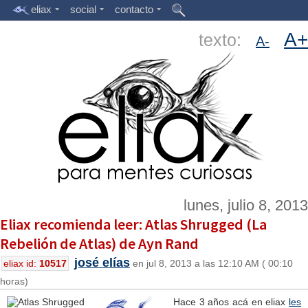
eliax
social
contacto
A+
texto:
A-
lunes, julio 8, 2013
Eliax recomienda leer: Atlas Shrugged (La
Rebelión de Atlas) de Ayn Rand
josé elías
eliax id:
10517
en jul 8, 2013 a las 12:10 AM ( 00:10
horas)
Hace 3 años acá en eliax
les