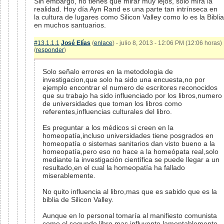
Sin embargo, no tienes que mirar muy lejos, solo mira la
realidad. Hoy día Ayn Rand es una parte tan intrínseca en
la cultura de lugares como Silicon Valley como lo es la Biblia
en muchos santuarios.
#13.1.1.1
José Elías
(
enlace
) - julio 8, 2013 - 12:06 PM (12:06 horas)
(
responder
)
Solo señalo errores en la metodologia de
investigacion,que solo ha sido una encuesta,no por
ejemplo encontrar el numero de escritores reconocidos
que su trabajo ha sido influenciado por los libros,numero
de universidades que toman los libros como
referentes,influencias culturales del libro.
Es preguntar a los médicos si creen en la
homeopatía,incluso universidades tiene posgrados en
homeopatía o sistemas sanitarios dan visto bueno a la
homeopatía,pero eso no hace a la homeópata real,solo
mediante la investigación científica se puede llegar a un
resultado,en el cual la homeopatía ha fallado
miserablemente.
No quito influencia al libro,mas que es sabido que es la
biblia de Silicon Valley.
Aunque en lo personal tomaría al manifiesto comunista
como el segundo libro mas influyente,lamentablemente.