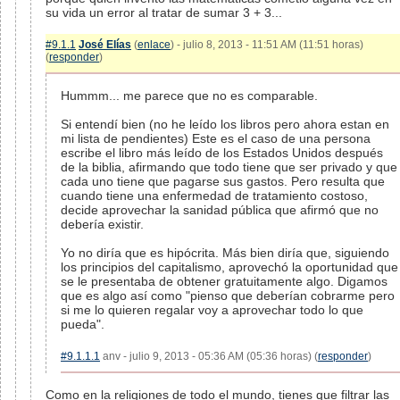
su vida un error al tratar de sumar 3 + 3...
#9.1.1
José Elías
(
enlace
) - julio 8, 2013 - 11:51 AM (11:51 horas)
(
responder
)
Hummm... me parece que no es comparable.
Si entendí bien (no he leído los libros pero ahora estan en
mi lista de pendientes) Este es el caso de una persona
escribe el libro más leído de los Estados Unidos después
de la biblia, afirmando que todo tiene que ser privado y que
cada uno tiene que pagarse sus gastos. Pero resulta que
cuando tiene una enfermedad de tratamiento costoso,
decide aprovechar la sanidad pública que afirmó que no
debería existir.
Yo no diría que es hipócrita. Más bien diría que, siguiendo
los principios del capitalismo, aprovechó la oportunidad que
se le presentaba de obtener gratuitamente algo. Digamos
que es algo así como "pienso que deberían cobrarme pero
si me lo quieren regalar voy a aprovechar todo lo que
pueda".
#9.1.1.1
anv - julio 9, 2013 - 05:36 AM (05:36 horas) (
responder
)
Como en la religiones de todo el mundo, tienes que filtrar las