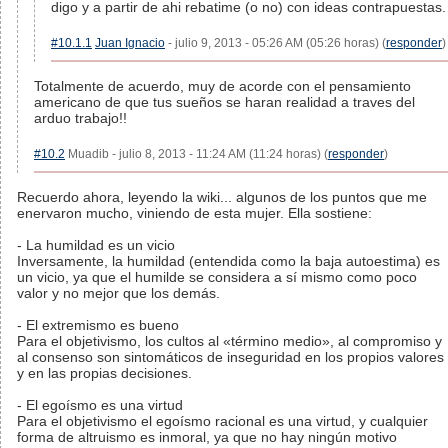
digo y a partir de ahi rebatime (o no) con ideas contrapuestas.
#10.1.1
Juan Ignacio
- julio 9, 2013 - 05:26 AM (05:26 horas) (
responder
)
Totalmente de acuerdo, muy de acorde con el pensamiento
americano de que tus sueños se haran realidad a traves del
arduo trabajo!!
#10.2
Muadib - julio 8, 2013 - 11:24 AM (11:24 horas) (
responder
)
Recuerdo ahora, leyendo la wiki... algunos de los puntos que me
enervaron mucho, viniendo de esta mujer. Ella sostiene:
- La humildad es un vicio
Inversamente, la humildad (entendida como la baja autoestima) es
un vicio, ya que el humilde se considera a sí mismo como poco
valor y no mejor que los demás.
- El extremismo es bueno
Para el objetivismo, los cultos al «término medio», al compromiso y
al consenso son sintomáticos de inseguridad en los propios valores
y en las propias decisiones.
- El egoísmo es una virtud
Para el objetivismo el egoísmo racional es una virtud, y cualquier
forma de altruismo es inmoral, ya que no hay ningún motivo