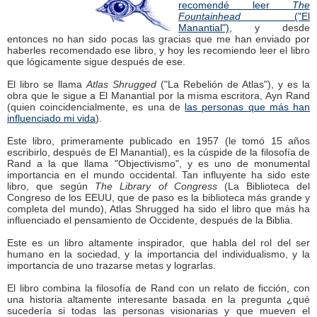
recomendé leer
The
Fountainhead
("El
Manantial")
, y desde
entonces no han sido pocas las gracias que me han enviado por
haberles recomendado ese libro, y hoy les recomiendo leer el libro
que lógicamente sigue después de ese.
El libro se llama
Atlas Shrugged
("La Rebelión de Atlas"), y es la
obra que le sigue a El Manantial por la misma escritora, Ayn Rand
(quien coincidencialmente, es una de
las personas que más han
influenciado mi vida
).
Este libro, primeramente publicado en 1957 (le tomó 15 años
escribirlo, después de El Manantial), es la cúspide de la filosofía de
Rand a la que llama "Objectivismo", y es uno de monumental
importancia en el mundo occidental. Tan influyente ha sido este
libro, que según
The Library of Congress
(La Biblioteca del
Congreso de los EEUU, que de paso es la biblioteca más grande y
completa del mundo), Atlas Shrugged ha sido el libro que más ha
influenciado el pensamiento de Occidente, después de la Biblia.
Este es un libro altamente inspirador, que habla del rol del ser
humano en la sociedad, y la importancia del individualismo, y la
importancia de uno trazarse metas y lograrlas.
El libro combina la filosofía de Rand con un relato de ficción, con
una historia altamente interesante basada en la pregunta ¿qué
sucedería si todas las personas visionarias y que mueven el