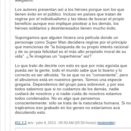
allegados.
Los autores presentan así a los héroes porque son los que
tienen éxito en el público. Incluso en países que tratan de
regirse por el individualismo y las ideas de buscar el propio
beneficio aunque eso implique pisotear a los demás, los
héroes solidarios y desinteresados tienen mucho éxito.
Supongamos que alguien hiciera una película donde un
personaje como Super Man decidiera regirse por el principio
que mencionas de "la búsqueda de su propio interés racional
y de su propia felicidad es el más alto propósito moral de su
vida". ¿Te imaginas un "superhéroe" así?
Lo que trato de decirte con esto es que por más egoísta que
pueda ser la gente, todo el mundo sabe que lo bueno y lo
correcto es ser altruista. Ya se que no es "conveniente", pero
el altruismos está en nuestros genes. Somos una especie
gregaria. Dependemos del grupo para sobrevivir, y por eso
todos sabemos que si no cuidamos de los demás, nadie
cuidará de nosotros y si nadie cuida de nosotros estamos
todos condenados. No es algo que pensemos
conscientemente: sólo se trata de la naturaleza humana. Si no
trajéramos eso grabado en los genes no estaríamos acá
discutiendo esto.
#11.2.2
anv - julio 9, 2013 - 05:50 AM (05:50 horas) (
responder
)