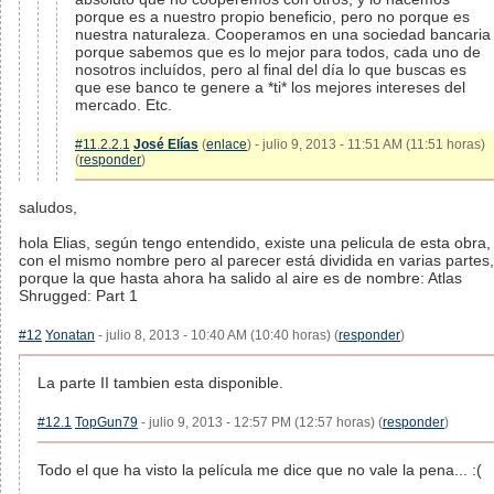
porque es a nuestro propio beneficio, pero no porque es
nuestra naturaleza. Cooperamos en una sociedad bancaria
porque sabemos que es lo mejor para todos, cada uno de
nosotros incluídos, pero al final del día lo que buscas es
que ese banco te genere a *ti* los mejores intereses del
mercado. Etc.
#11.2.2.1
José Elías
(
enlace
) - julio 9, 2013 - 11:51 AM (11:51 horas)
(
responder
)
saludos,
hola Elias, según tengo entendido, existe una pelicula de esta obra,
con el mismo nombre pero al parecer está dividida en varias partes,
porque la que hasta ahora ha salido al aire es de nombre: Atlas
Shrugged: Part 1
#12
Yonatan
- julio 8, 2013 - 10:40 AM (10:40 horas) (
responder
)
La parte II tambien esta disponible.
#12.1
TopGun79
- julio 9, 2013 - 12:57 PM (12:57 horas) (
responder
)
Todo el que ha visto la película me dice que no vale la pena... :(