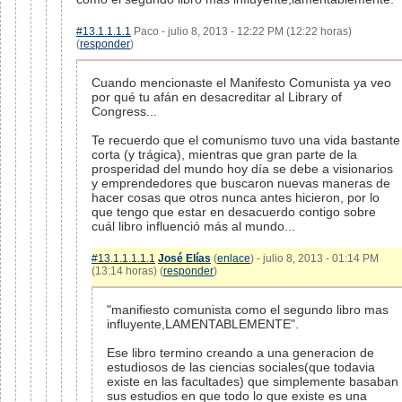
#13.1.1.1.1
Paco - julio 8, 2013 - 12:22 PM (12:22 horas)
(
responder
)
Cuando mencionaste el Manifesto Comunista ya veo
por qué tu afán en desacreditar al Library of
Congress...
Te recuerdo que el comunismo tuvo una vida bastante
corta (y trágica), mientras que gran parte de la
prosperidad del mundo hoy día se debe a visionarios
y emprendedores que buscaron nuevas maneras de
hacer cosas que otros nunca antes hicieron, por lo
que tengo que estar en desacuerdo contigo sobre
cuál libro influenció más al mundo...
#13.1.1.1.1.1
José Elías
(
enlace
) - julio 8, 2013 - 01:14 PM
(13:14 horas) (
responder
)
"manifiesto comunista como el segundo libro mas
influyente,LAMENTABLEMENTE".
Ese libro termino creando a una generacion de
estudiosos de las ciencias sociales(que todavia
existe en las facultades) que simplemente basaban
sus estudios en que todo lo que existe es una