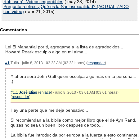
Robinson). Videos imperdibles
( may 23, 2014)
Pregunta a eliax: ¿Qué es la Sapiosexualidad? (ACTUALIZADO
con video)
( abr 21, 2015)
Comentarios
Lei El Manantial por ti, agregame a la lista de agradecidos...
Howard Roark esculpio algo en mi alma...
#1
Tulio - julio 8, 2013 - 02:23 AM (02:23 horas) (
responder
)
Y ahora será John Galt quien esculpa algo más en tu persona...
;)
#1.1
José Elías
(
enlace
) - julio 8, 2013 - 03:01 AM (03:01 horas)
(
responder
)
Hay una parte que me deja pensativo...
Si recomiendan a la biblia como mejor libro que el de Ayn Rand,
quizas no sea un buen libro despues de todo...
La biblia fue introducida por europa a la fuerza a esto continente,