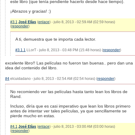
este libro (que tenía pendiente hacerlo desde hace tiempo).
¡Abrazos y gracias! :)
#3.1
José Elías
(
enlace
) - julio 8, 2013 - 02:59 AM (02:59 horas)
(
responder
)
A ti, demuestra que te importa cada lector.
#3.1.1
LLorT - julio 8, 2013 - 03:48 PM (15:48 horas) (
responder
)
excelente libro!! Las películas no fueron tan buenas.. pero dan una
idea del contenido del libro.
#4
elcuidadano - julio 8, 2013 - 02:54 AM (02:54 horas) (
responder
)
No recomiendo ver las películas hasta tanto lean los libros de
Rand.
Incluso, diría que es casi imperativo que lean los libros primero
antes de intentar ver tales películas, ya que sencillamente se
pierde mucho en estas.
#4.1
José Elías
(
enlace
) - julio 8, 2013 - 03:00 AM (03:00 horas)
(
responder
)