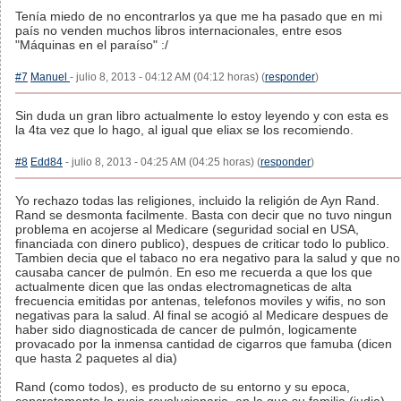
Tenía miedo de no encontrarlos ya que me ha pasado que en mi
país no venden muchos libros internacionales, entre esos
"Máquinas en el paraíso" :/
#7
Manuel
- julio 8, 2013 - 04:12 AM (04:12 horas) (
responder
)
Sin duda un gran libro actualmente lo estoy leyendo y con esta es
la 4ta vez que lo hago, al igual que eliax se los recomiendo.
#8
Edd84
- julio 8, 2013 - 04:25 AM (04:25 horas) (
responder
)
Yo rechazo todas las religiones, incluido la religión de Ayn Rand.
Rand se desmonta facilmente. Basta con decir que no tuvo ningun
problema en acojerse al Medicare (seguridad social en USA,
financiada con dinero publico), despues de criticar todo lo publico.
Tambien decia que el tabaco no era negativo para la salud y que no
causaba cancer de pulmón. En eso me recuerda a que los que
actualmente dicen que las ondas electromagneticas de alta
frecuencia emitidas por antenas, telefonos moviles y wifis, no son
negativas para la salud. Al final se acogió al Medicare despues de
haber sido diagnosticada de cancer de pulmón, logicamente
provacado por la inmensa cantidad de cigarros que famuba (dicen
que hasta 2 paquetes al dia)
Rand (como todos), es producto de su entorno y su epoca,