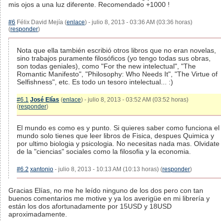
mis ojos a una luz diferente. Recomendado +1000 !
#6
Félix David Mejía (
enlace
) - julio 8, 2013 - 03:36 AM (03:36 horas)
(
responder
)
Nota que ella también escribió otros libros que no eran novelas,
sino trabajos puramente filosóficos (yo tengo todas sus obras,
son todas geniales), como "For the new intelectual", "The
Romantic Manifesto", "Philosophy: Who Needs It", "The Virtue of
Selfishness", etc. Es todo un tesoro intelectual... :)
#6.1
José Elías
(
enlace
) - julio 8, 2013 - 03:52 AM (03:52 horas)
(
responder
)
El mundo es como es y punto. Si quieres saber como funciona el
mundo solo tienes que leer libros de Fisica, despues Quimica y
por ultimo biologia y psicologia. No necesitas nada mas. Olvidate
de la "ciencias" sociales como la filosofia y la economia.
#6.2
xantonio
- julio 8, 2013 - 10:13 AM (10:13 horas) (
responder
)
Gracias Elías, no me he leído ninguno de los dos pero con tan
buenos comentarios me motive y ya los averigüe en mi librería y
están los dos afortunadamente por 15USD y 18USD
aproximadamente.