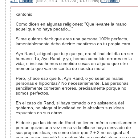
#9.1
xantonio
- julio 8, 2013 - 10:07 AM (10:07 horas) (
responder
)
xantonio,
Como dicen en algunas religiones: "Que levante la mano
aquel que no haya pecado..."
Si me quieres decir que eres una persona 100% perfecta,
lamentablemente debo decirte mentiroso en tu propia cara.
Ayn Rand, al igual que tu y que yo, era al final del día un ser
humano. Tu, Ayn Rand, y yo, hemos cometido errores en la
vida, e incluso hemos cometido cosas en alguno que otro
momento que van en contra de nuestra moral.
Pero, ¿hace eso que tu, Ayn Rand, o yo seamos malas
personas e hipócritas? No necesariamente. Las personas
sencillamente cometen errores, precisamente porque no
somos perfectos.
En el caso de Rand, si haya tomado o no asistencia del
gobierno, no niega ni invalidad en lo absoluto sus ideas
expuestas en sus obras.
El decir que las ideas de Rand no tienen mérito sencillamente
porque quizás una vez en su vida ella se haya desviado de
sus propias ideas, es como decir que 2 + 2 no es igual a 4
porque quien inventó las matemáticas cometió alguna vez en