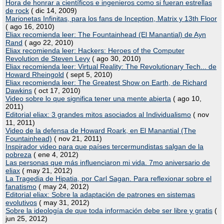
Hora de honrar a científicos e ingenieros como si fueran estrellas
de rock
( dic 14, 2009)
Marionetas Infinitas, para los fans de Inception, Matrix y 13th Floor
( ago 16, 2010)
Eliax recomienda leer: The Fountainhead (El Manantial) de Ayn
Rand
( ago 22, 2010)
Eliax recomienda leer: Hackers: Heroes of the Computer
Revolution de Steven Levy
( ago 30, 2010)
Eliax recomienda leer: Virtual Reality: The Revolutionary Tech... de
Howard Rheingold
( sept 5, 2010)
Eliax recomienda leer: The Greatest Show on Earth, de Richard
Dawkins
( oct 17, 2010)
Video sobre lo que significa tener una mente abierta
( ago 10,
2011)
Editorial eliax: 3 grandes mitos asociados al Individualismo
( nov
11, 2011)
Video de la defensa de Howard Roark, en El Manantial (The
Fountainhead)
( nov 21, 2011)
Inspirador video para que países tercermundistas salgan de la
pobreza
( ene 4, 2012)
Las personas que más influenciaron mi vida. 7mo aniversario de
eliax
( may 21, 2012)
La Tragedia de Hipatia, por Carl Sagan. Para reflexionar sobre el
fanatismo
( may 24, 2012)
Editorial eliax: Sobre la adaptación de patrones en sistemas
evolutivos
( may 31, 2012)
Sobre la ideología de que toda información debe ser libre y gratis
(
jun 25, 2012)