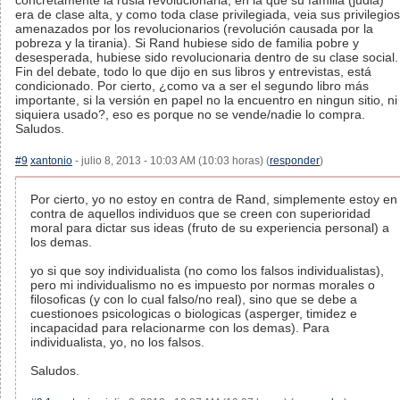
concretamente la rusia revolucionaria, en la que su familia (judia)
era de clase alta, y como toda clase privilegiada, veia sus privilegios
amenazados por los revolucionarios (revolución causada por la
pobreza y la tirania). Si Rand hubiese sido de familia pobre y
desesperada, hubiese sido revolucionaria dentro de su clase social.
Fin del debate, todo lo que dijo en sus libros y entrevistas, está
condicionado. Por cierto, ¿como va a ser el segundo libro más
importante, si la versión en papel no la encuentro en ningun sitio, ni
siquiera usado?, eso es porque no se vende/nadie lo compra.
Saludos.
#9
xantonio
- julio 8, 2013 - 10:03 AM (10:03 horas) (
responder
)
Por cierto, yo no estoy en contra de Rand, simplemente estoy en
contra de aquellos individuos que se creen con superioridad
moral para dictar sus ideas (fruto de su experiencia personal) a
los demas.
yo si que soy individualista (no como los falsos individualistas),
pero mi individualismo no es impuesto por normas morales o
filosoficas (y con lo cual falso/no real), sino que se debe a
cuestionoes psicologicas o biologicas (asperger, timidez e
incapacidad para relacionarme con los demas). Para
individualista, yo, no los falsos.
Saludos.