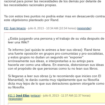
racional para poner las necesidades de los demás por delante de
las necesidades racionales propias.
Ya con estos tres puntos no podria estar mas en desacuerdo contra
este objetivismo planteado por Rand.
#11
Juan Ignacio
- julio 8, 2013 - 10:34 AM (10:34 horas) (
responder
)
¿Estás juzgando una persona y el trabajo de su vida después de
leer una Wiki?
Te informo (así quizás te animes a leer sus obras): Rand tiene
una fuerte oposición en grupos pro-comunistas y pro-socialistas,
y estos grupos no dudan un segundo en "exponer"
erróneamente sus ideas, e interpretarlas a su antojo para
hacerla ver como una villana. En esencia, distorsionan sus ideas
con el propósito de que personas como tu no lean sus libros.
Si llegaras a leer sus obras (y te recomiendo que inicies con El
Manantial), te darás cuenta muy rápidamente que su filosofía
dicta muy lejos de lo que sus detractores quieren otorgarle como
su filosofía.
#11.1
José Elías
(
enlace
) - julio 8, 2013 - 11:37 AM (11:37 horas)
(
responder
)