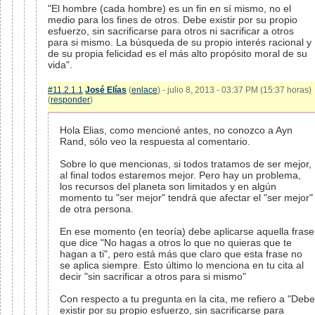
"El hombre (cada hombre) es un fin en sí mismo, no el
medio para los fines de otros. Debe existir por su propio
esfuerzo, sin sacrificarse para otros ni sacrificar a otros
para si mismo. La búsqueda de su propio interés racional y
de su propia felicidad es el más alto propósito moral de su
vida".
#11.2.1.1
José Elías
(
enlace
) - julio 8, 2013 - 03:37 PM (15:37 horas)
(
responder
)
Hola Elias, como mencioné antes, no conozco a Ayn
Rand, sólo veo la respuesta al comentario.
Sobre lo que mencionas, si todos tratamos de ser mejor,
al final todos estaremos mejor. Pero hay un problema,
los recursos del planeta son limitados y en algún
momento tu "ser mejor" tendrá que afectar el "ser mejor"
de otra persona.
En ese momento (en teoría) debe aplicarse aquella frase
que dice "No hagas a otros lo que no quieras que te
hagan a ti", pero está más que claro que esta frase no
se aplica siempre. Esto último lo menciona en tu cita al
decir "sin sacrificar a otros para si mismo"
Con respecto a tu pregunta en la cita, me refiero a "Debe
existir por su propio esfuerzo, sin sacrificarse para