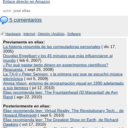
Enlace directo en Amazon
autor:
josé elías
5 comentarios
Hardware
,
Internet
,
Opinión / Análisis
,
Software
Previamente en eliax:
La historia resumida de las computadoras personales
( dic 17,
2005)
Douglas Engelbart y los 45 minutos que más influenciaron al
mundo
( feb 6, 2007)
¿Por qué gastar tanto dinero en experimentos científicos?
Respuesta.
( sept 25, 2008)
La TX-0 y Peter Samson, y la primera vez que se escuchó música
electrónica
( oct 5, 2009)
Amiga Vision, entorno de programación visual en 1990 adelantado
a sus tiempos
( jul 12, 2010)
Eliax recomienda leer: The Fountainhead (El Manantial) de Ayn
Rand
( ago 22, 2010)
Posteriormente en eliax:
Eliax recomienda leer: Virtual Reality: The Revolutionary Tech... de
Howard Rheingold
( sept 5, 2010)
Eliax recomienda leer: The Greatest Show on Earth, de Richard
Dawkins
( oct 17, 2010)