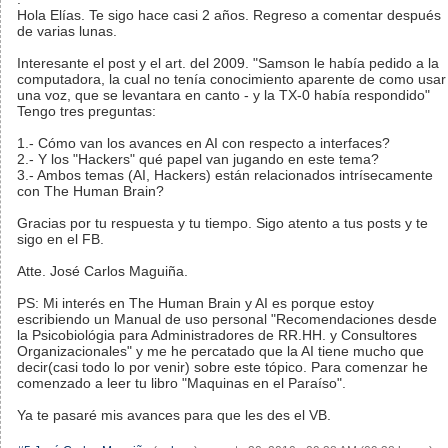
Hola Elías. Te sigo hace casi 2 años. Regreso a comentar después
de varias lunas.
Interesante el post y el art. del 2009. "Samson le había pedido a la
computadora, la cual no tenía conocimiento aparente de como usar
una voz, que se levantara en canto - y la TX-0 había respondido"
Tengo tres preguntas:
1.- Cómo van los avances en AI con respecto a interfaces?
2.- Y los "Hackers" qué papel van jugando en este tema?
3.- Ambos temas (AI, Hackers) están relacionados intrísecamente
con The Human Brain?
Gracias por tu respuesta y tu tiempo. Sigo atento a tus posts y te
sigo en el FB.
Atte. José Carlos Maguiña.
PS: Mi interés en The Human Brain y AI es porque estoy
escribiendo un Manual de uso personal "Recomendaciones desde
la Psicobiológia para Administradores de RR.HH. y Consultores
Organizacionales" y me he percatado que la AI tiene mucho que
decir(casi todo lo por venir) sobre este tópico. Para comenzar he
comenzado a leer tu libro "Maquinas en el Paraíso".
Ya te pasaré mis avances para que les des el VB.