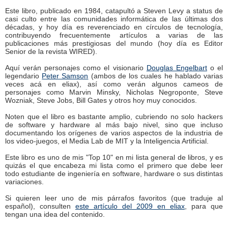
Este libro, publicado en 1984, catapultó a Steven Levy a status de
casi culto entre las comunidades informática de las últimas dos
décadas, y hoy día es reverenciado en círculos de tecnología,
contribuyendo frecuentemente artículos a varias de las
publicaciones más prestigiosas del mundo (hoy día es Editor
Senior de la revista WIRED).
Aquí verán personajes como el visionario
Douglas Engelbart
o el
legendario
Peter Samson
(ambos de los cuales he hablado varias
veces acá en eliax), así como verán algunos cameos de
personajes como Marvin Minsky, Nicholas Negroponte, Steve
Wozniak, Steve Jobs, Bill Gates y otros hoy muy conocidos.
Noten que el libro es bastante amplio, cubriendo no solo hackers
de software y hardware al más bajo nivel, sino que incluso
documentando los orígenes de varios aspectos de la industria de
los video-juegos, el Media Lab de MIT y la Inteligencia Artificial.
Este libro es uno de mis "Top 10" en mi lista general de libros, y es
quizás el que encabeza mi lista como el primero que debe leer
todo estudiante de ingeniería en software, hardware o sus distintas
variaciones.
Si quieren leer uno de mis párrafos favoritos (que traduje al
español), consulten
este artículo del 2009 en eliax
, para que
tengan una idea del contenido.