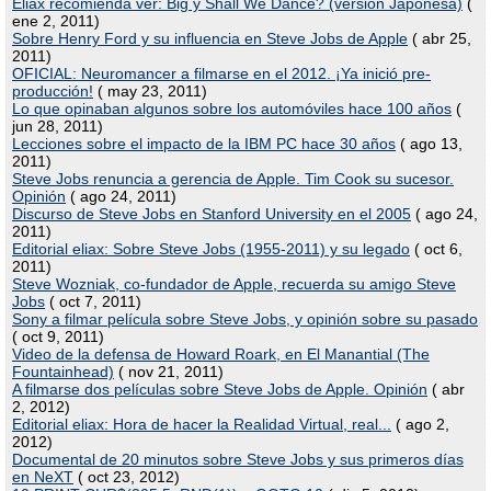
Eliax recomienda ver: Big y Shall We Dance? (versión Japonesa)
(
ene 2, 2011)
Sobre Henry Ford y su influencia en Steve Jobs de Apple
( abr 25,
2011)
OFICIAL: Neuromancer a filmarse en el 2012. ¡Ya inició pre-
producción!
( may 23, 2011)
Lo que opinaban algunos sobre los automóviles hace 100 años
(
jun 28, 2011)
Lecciones sobre el impacto de la IBM PC hace 30 años
( ago 13,
2011)
Steve Jobs renuncia a gerencia de Apple. Tim Cook su sucesor.
Opinión
( ago 24, 2011)
Discurso de Steve Jobs en Stanford University en el 2005
( ago 24,
2011)
Editorial eliax: Sobre Steve Jobs (1955-2011) y su legado
( oct 6,
2011)
Steve Wozniak, co-fundador de Apple, recuerda su amigo Steve
Jobs
( oct 7, 2011)
Sony a filmar película sobre Steve Jobs, y opinión sobre su pasado
( oct 9, 2011)
Video de la defensa de Howard Roark, en El Manantial (The
Fountainhead)
( nov 21, 2011)
A filmarse dos películas sobre Steve Jobs de Apple. Opinión
( abr
2, 2012)
Editorial eliax: Hora de hacer la Realidad Virtual, real...
( ago 2,
2012)
Documental de 20 minutos sobre Steve Jobs y sus primeros días
en NeXT
( oct 23, 2012)