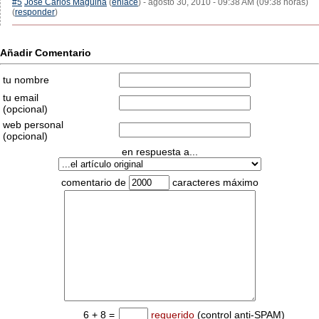
#5
José Carlos Maguiña
(
enlace
) - agosto 30, 2010 - 09:38 AM (09:38 horas)
(
responder
)
Añadir Comentario
tu nombre
tu email
(opcional)
web personal
(opcional)
en respuesta a...
comentario de
caracteres máximo
6 + 8 =
requerido
(control anti-SPAM)