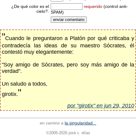
¿De qué color es el
requerido
(control anti-
cielo?:
SPAM)
"
Cuando le preguntaron a Platón por qué criticaba y
contradecía las ideas de su maestro Sócrates, él
contestó muy elegantemente:
"Soy amigo de Sócrates, pero soy más amigo de la
verdad".
Un saludo a todos,
"
girotix.
por "girotix" en jun 29, 2010
en camino a
la singularidad...
©2005-2026 josé c. elías