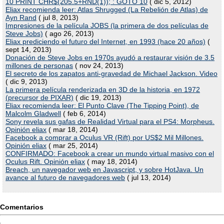
10 PRINT CHR$(205.5+RND(1)); : GOTO 10
( dic 5, 2012)
Eliax recomienda leer: Atlas Shrugged (La Rebelión de Atlas) de
Ayn Rand
( jul 8, 2013)
Impresiones de la película JOBS (la primera de dos películas de
Steve Jobs)
( ago 26, 2013)
Eliax prediciendo el futuro del Internet, en 1993 (hace 20 años)
(
sept 14, 2013)
Donación de Steve Jobs en 1970s ayudó a restaurar visión de 3.5
millones de personas
( nov 24, 2013)
El secreto de los zapatos anti-gravedad de Michael Jackson. Video
( dic 9, 2013)
La primera película renderizada en 3D de la historia, en 1972
(precursor de PIXAR)
( dic 19, 2013)
Eliax recomienda leer: El Punto Clave (The Tipping Point), de
Malcolm Gladwell
( feb 6, 2014)
Sony revela sus gafas de Realidad Virtual para el PS4: Morpheus.
Opinión eliax
( mar 18, 2014)
Facebook a comprar a Oculus VR (Rift) por US$2 Mil Millones.
Opinión eliax
( mar 25, 2014)
CONFIRMADO: Facebook a crear un mundo virtual masivo con el
Oculus Rift. Opinión eliax
( may 18, 2014)
Breach, un navegador web en Javascript, y sobre HotJava. Un
avance al futuro de navegadores web
( jul 13, 2014)
Comentarios