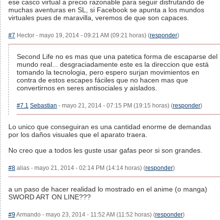
ese casco virtual a precio razonable para seguir disfrutando de
muchas aventuras en SL, si Facebook se apunta a los mundos
virtuales pues de maravilla, veremos de que son capaces.
#7
Hector - mayo 19, 2014 - 09:21 AM (09:21 horas) (
responder
)
Second Life no es mas que una patetica forma de escaparse del
mundo real... desgraciadamente este es la direccion que está
tomando la tecnologia, pero espero surjan movimientos en
contra de estos escapes fáciles que no hacen mas que
convertirnos en seres antisociales y aislados.
#7.1
Sebastian
- mayo 21, 2014 - 07:15 PM (19:15 horas) (
responder
)
Lo unico que conseguiran es una cantidad enorme de demandas
por los daños visuales que el aparato traera.
No creo que a todos les guste usar gafas peor si son grandes.
#8
alias - mayo 21, 2014 - 02:14 PM (14:14 horas) (
responder
)
a un paso de hacer realidad lo mostrado en el anime (o manga)
SWORD ART ON LINE???
#9
Armando - mayo 23, 2014 - 11:52 AM (11:52 horas) (
responder
)