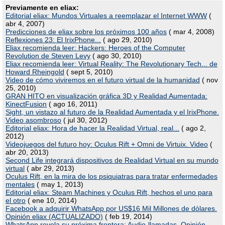
Previamente en eliax:
Editorial eliax: Mundos Virtuales a reemplazar el Internet WWW
(
abr 4, 2007)
Predicciones de eliax sobre los próximos 100 años
( mar 4, 2008)
Reflexiones 23: El IrixPhone...
( ago 29, 2010)
Eliax recomienda leer: Hackers: Heroes of the Computer
Revolution de Steven Levy
( ago 30, 2010)
Eliax recomienda leer: Virtual Reality: The Revolutionary Tech... de
Howard Rheingold
( sept 5, 2010)
Video de cómo viviremos en el futuro virtual de la humanidad
( nov
25, 2010)
GRAN HITO en visualización gráfica 3D y Realidad Aumentada:
KinectFusion
( ago 16, 2011)
Sight, un vistazo al futuro de la Realidad Aumentada y el IrixPhone.
Video asombroso
( jul 30, 2012)
Editorial eliax: Hora de hacer la Realidad Virtual, real...
( ago 2,
2012)
Videojuegos del futuro hoy: Oculus Rift + Omni de Virtuix. Video
(
abr 20, 2013)
Second Life integrará dispositivos de Realidad Virtual en su mundo
virtual
( abr 29, 2013)
Oculus Rift, en la mira de los psiquiatras para tratar enfermedades
mentales
( may 1, 2013)
Editorial eliax: Steam Machines y Oculus Rift, hechos el uno para
el otro
( ene 10, 2014)
Facebook a adquirir WhatsApp por US$16 Mil Millones de dólares.
Opinión eliax (ACTUALIZADO)
( feb 19, 2014)
WhatsApp revela su próxima frontera: Audio-llamadas. Opinión