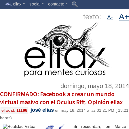
eliax
social
contacto
A+
texto:
A-
domingo, mayo 18, 2014
CONFIRMADO: Facebook a crear un mundo
virtual masivo con el Oculus Rift. Opinión eliax
josé elías
eliax id:
11168
en may 18, 2014 a las 01:21 PM ( 13:21
horas)
Si recuerdan, en Marzo