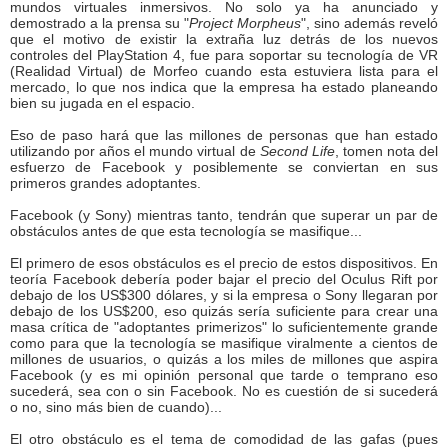
mundos virtuales inmersivos. No solo ya ha anunciado y
demostrado a la prensa su "
Project Morpheus
", sino además reveló
que el motivo de existir la extraña luz detrás de los nuevos
controles del PlayStation 4, fue para soportar su tecnología de VR
(Realidad Virtual) de Morfeo cuando esta estuviera lista para el
mercado, lo que nos indica que la empresa ha estado planeando
bien su jugada en el espacio.
Eso de paso hará que las millones de personas que han estado
utilizando por años el mundo virtual de
Second Life
, tomen nota del
esfuerzo de Facebook y posiblemente se conviertan en sus
primeros grandes adoptantes.
Facebook (y Sony) mientras tanto, tendrán que superar un par de
obstáculos antes de que esta tecnología se masifique...
El primero de esos obstáculos es el precio de estos dispositivos. En
teoría Facebook debería poder bajar el precio del Oculus Rift por
debajo de los US$300 dólares, y si la empresa o Sony llegaran por
debajo de los US$200, eso quizás sería suficiente para crear una
masa crítica de "adoptantes primerizos" lo suficientemente grande
como para que la tecnología se masifique viralmente a cientos de
millones de usuarios, o quizás a los miles de millones que aspira
Facebook (y es mi opinión personal que tarde o temprano eso
sucederá, sea con o sin Facebook. No es cuestión de si sucederá
o no, sino más bien de cuando)...
El otro obstáculo es el tema de comodidad de las gafas (pues