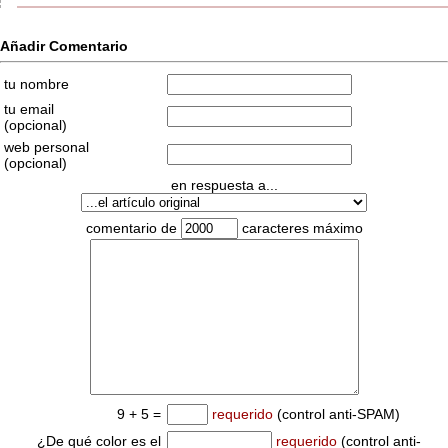
Añadir Comentario
tu nombre
tu email
(opcional)
web personal
(opcional)
en respuesta a...
comentario de
caracteres máximo
9 + 5 =
requerido
(control anti-SPAM)
¿De qué color es el
requerido
(control anti-