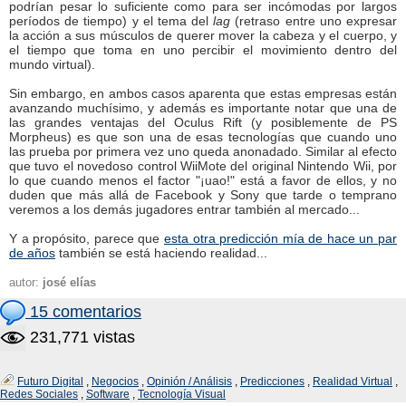
podrían pesar lo suficiente como para ser incómodas por largos
períodos de tiempo) y el tema del
lag
(retraso entre uno expresar
la acción a sus músculos de querer mover la cabeza y el cuerpo, y
el tiempo que toma en uno percibir el movimiento dentro del
mundo virtual).
Sin embargo, en ambos casos aparenta que estas empresas están
avanzando muchísimo, y además es importante notar que una de
las grandes ventajas del Oculus Rift (y posiblemente de PS
Morpheus) es que son una de esas tecnologías que cuando uno
las prueba por primera vez uno queda anonadado. Similar al efecto
que tuvo el novedoso control WiiMote del original Nintendo Wii, por
lo que cuando menos el factor "¡uao!" está a favor de ellos, y no
duden que más allá de Facebook y Sony que tarde o temprano
veremos a los demás jugadores entrar también al mercado...
Y a propósito, parece que
esta otra predicción mía de hace un par
de años
también se está haciendo realidad...
autor:
josé elías
15 comentarios
231,771 vistas
Futuro Digital
,
Negocios
,
Opinión / Análisis
,
Predicciones
,
Realidad Virtual
,
Redes Sociales
,
Software
,
Tecnología Visual