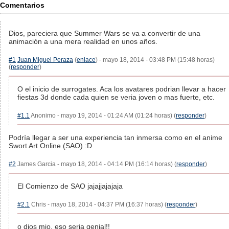
Comentarios
Dios, pareciera que Summer Wars se va a convertir de una
animación a una mera realidad en unos años.
#1
Juan Miguel Peraza
(
enlace
) - mayo 18, 2014 - 03:48 PM (15:48 horas)
(
responder
)
O el inicio de surrogates. Aca los avatares podrian llevar a hacer
fiestas 3d donde cada quien se veria joven o mas fuerte, etc.
#1.1
Anonimo - mayo 19, 2014 - 01:24 AM (01:24 horas) (
responder
)
Podría llegar a ser una experiencia tan inmersa como en el anime
Swort Art Online (SAO) :D
#2
James Garcia - mayo 18, 2014 - 04:14 PM (16:14 horas) (
responder
)
El Comienzo de SAO jajajjajajaja
#2.1
Chris - mayo 18, 2014 - 04:37 PM (16:37 horas) (
responder
)
o dios mio, eso seria genial!!