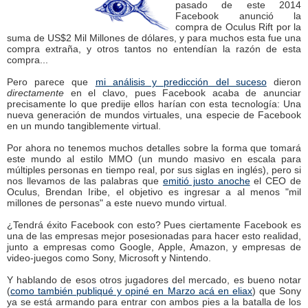
pasado de este 2014
Facebook anunció la
compra de Oculus Rift por la
suma de US$2 Mil Millones de dólares, y para muchos esta fue una
compra extraña, y otros tantos no entendían la razón de esta
compra...
Pero parece que
mi análisis y predicción del suceso
dieron
directamente
en el clavo, pues Facebook acaba de anunciar
precisamente lo que predije ellos harían con esta tecnología: Una
nueva generación de mundos virtuales, una especie de Facebook
en un mundo tangiblemente virtual.
Por ahora no tenemos muchos detalles sobre la forma que tomará
este mundo al estilo MMO (un mundo masivo en escala para
múltiples personas en tiempo real, por sus siglas en inglés), pero si
nos llevamos de las palabras que
emitió justo anoche
el CEO de
Oculus, Brendan Iribe, el objetivo es ingresar a al menos "mil
millones de personas" a este nuevo mundo virtual.
¿Tendrá éxito Facebook con esto? Pues ciertamente Facebook es
una de las empresas mejor posesionadas para hacer esto realidad,
junto a empresas como Google, Apple, Amazon, y empresas de
video-juegos como Sony, Microsoft y Nintendo.
Y hablando de esos otros jugadores del mercado, es bueno notar
(
como también publiqué y opiné en Marzo acá en eliax
) que Sony
ya se está armando para entrar con ambos pies a la batalla de los