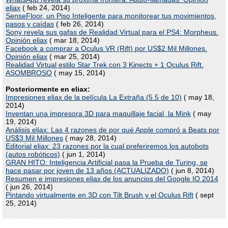
eliax
( feb 24, 2014)
SenseFloor, un Piso Inteligente para monitorear tus movimientos,
pasos y caídas
( feb 26, 2014)
Sony revela sus gafas de Realidad Virtual para el PS4: Morpheus.
Opinión eliax
( mar 18, 2014)
Facebook a comprar a Oculus VR (Rift) por US$2 Mil Millones.
Opinión eliax
( mar 25, 2014)
Realidad Virtual estilo Star Trek con 3 Kinects + 1 Oculus Rift.
ASOMBROSO
( may 15, 2014)
Posteriormente en eliax:
Impresiones eliax de la película La Extraña (5.5 de 10)
( may 18,
2014)
Inventan una impresora 3D para maquillaje facial, la Mink
( may
19, 2014)
Análisis eliax: Las 4 razones de por qué Apple compró a Beats por
US$3 Mil Millones
( may 28, 2014)
Editorial eliax: 23 razones por la cual preferiremos los autobots
(autos robóticos)
( jun 1, 2014)
GRAN HITO: Inteligencia Artificial pasa la Prueba de Turing, se
hace pasar por joven de 13 años (ACTUALIZADO)
( jun 8, 2014)
Resumen e impresiones eliax de los anuncios del Google IO 2014
( jun 26, 2014)
Pintando virtualmente en 3D con Tilt Brush y el Oculus Rift
( sept
25, 2014)