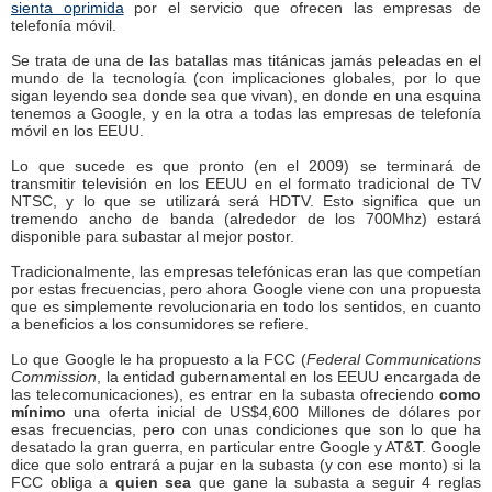
sienta oprimida
por el servicio que ofrecen las empresas de
telefonía móvil.
Se trata de una de las batallas mas titánicas jamás peleadas en el
mundo de la tecnología (con implicaciones globales, por lo que
sigan leyendo sea donde sea que vivan), en donde en una esquina
tenemos a Google, y en la otra a todas las empresas de telefonía
móvil en los EEUU.
Lo que sucede es que pronto (en el 2009) se terminará de
transmitir televisión en los EEUU en el formato tradicional de TV
NTSC, y lo que se utilizará será HDTV. Esto significa que un
tremendo ancho de banda (alrededor de los 700Mhz) estará
disponible para subastar al mejor postor.
Tradicionalmente, las empresas telefónicas eran las que competían
por estas frecuencias, pero ahora Google viene con una propuesta
que es simplemente revolucionaria en todo los sentidos, en cuanto
a beneficios a los consumidores se refiere.
Lo que Google le ha propuesto a la FCC (
Federal Communications
Commission
, la entidad gubernamental en los EEUU encargada de
las telecomunicaciones), es entrar en la subasta ofreciendo
como
mínimo
una oferta inicial de US$4,600 Millones de dólares por
esas frecuencias, pero con unas condiciones que son lo que ha
desatado la gran guerra, en particular entre Google y AT&T. Google
dice que solo entrará a pujar en la subasta (y con ese monto) si la
FCC obliga a
quien sea
que gane la subasta a seguir 4 reglas