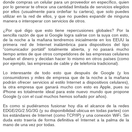
donde compras un celular para un proveedor en específico, quien
por lo generar te ofrece una cantidad limitada de servicios elegidos
por ellos (usualmente para ordeñar tu cartera), que solo puedes
utilizar en la red de ellos, y que no puedes expandir de ninguna
manera o interoperar con servicios de otros.
¿Por qué digo que esto tiene repercusiones globales? Por la
sencilla razón de que si Google logra salirse con la suya con esto,
de la noche a la mañana tendremos inicialmente en los EEUU la
primera red de Internet inalámbrica para dispositivos del tipo
"comunicador portátil" totalmente abierta, y no pasará mucho
tiempo antes de que otros competidores de las empresas celulares
huelan el dinero y decidan hacer lo mismo en otros países (como
por ejemplo, las empresas de cable y de telefonía tradicional).
Lo interesante de todo esto que después de Google (y los
consumidores y miles de empresa que de la noche a la mañana
podrán ofrecer servicios al estilo Internet a dispositivos celulares),
la otra empresa que ganará mucho con esto es Apple, pues su
iPhone es totalmente ideal para este nuevo mundo que propone
Google (y con el cual muchos hemos soñado por años).
Es como si pudiéramos fusionar hoy día el alcance de la redes
EDGE/2G/2.5G/3G (y su disponibilidad ubicua en todas partes) con
los estándares de Internet (como TCP/IP) y una conexión WiFi. Sin
duda esto traería de forma definitiva el Internet a la palma de la
mano de una vez por todas.