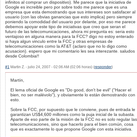
infinitos al comprar un dispositivo). Me parece que la iniciativa de
Google es increible pero por sobre todo me parece que es una
empresa que esta demostrando que sus intereses son satisfacer al
usuario (con las obvias ganancias que esto implica) pero siempre
poniendo la comodidad del usuario por delante, por eso me parece
debemos apoyar este tipo de iniciativas que creo que seran el
futuro de las telecomunicaciones, ahora mi pregunta es: seria esto
ventajoso en alguna manera para la FCC? digo no estoy enterado
si haya algun vinculo entre la FCC y otras empresas de
telecomunicaciones como la AT&T (aclaro que no lo digo como
acusacion). espero que mi comentario les sea interezante. saludos
desde Colombia!!
#1
Martin Z. - julio 24, 2007 - 02:06 AM (02:06 horas) (
responder
)
Martín,
El lema oficial de Google es "Do good, don't be evil" ("Hacer el
bien, no ser malévolo"), y obviamente lo están demostrando con
esto.
Sobre la FCC, por supuesto que le conviene, pues de entrada le
garantizan US$4,600 millones como la puja inicial de la subasta.
Aparte de eso parte de la misión de la FCC no es solo regular las
telecomunicaciones, sino que hacerlo para el bien común, cosa
que es exactamente lo que propone Google con esta iniciativa.