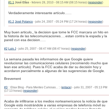
#1.1
José Elías
- febrero 28, 2010 - 08:15 AM (08:15 horas) (
responder
)
Verdaderamente interesante artículo.......
#1.2
José Polanco
- julio 24, 2007 - 05:24 PM (17:24 horas) (
responder
)
Muy buen articulo,, la decision que tome le FCC marcara un hito en
la historia de las telecomunicaciones.....estan contra la espada y la
pared con esa decision......
#2
Luis J
- julio 25, 2007 - 08:47 AM (08:47 horas) (
responder
)
La semana pasada les informamos de que Google quiere
revolucionar las comunicaciones celulares (recomiendo mucho que
lean ese artículo). Pues la FCC acaba de dar su decisión hoy y
acordaron parcialmente a algunas de las sugerencias de Google.
Brevement
#3
:: Eliax Blog - Para Mentes Curiosas... :: (
enlace
) - julio 31, 2007 - 05:13 PM
(17:13 horas) (
responder
)
Acaba de infiltrarse a los medios norteamericanos la noticia de que
Google está mostrándole a varias empresas de telefonía móvil su