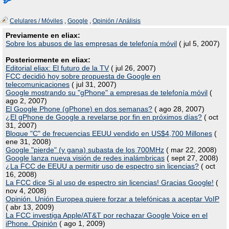
Celulares / Móviles
,
Google
,
Opinión / Análisis
Previamente en eliax:
Sobre los abusos de las empresas de telefonía móvil
( jul 5, 2007)
Posteriormente en eliax:
Editorial eliax: El futuro de la TV
( jul 26, 2007)
FCC decidió hoy sobre propuesta de Google en
telecomunicaciones
( jul 31, 2007)
Google mostrando su "gPhone" a empresas de telefonía móvil
(
ago 2, 2007)
El Google Phone (gPhone) en dos semanas?
( ago 28, 2007)
¿El gPhone de Google a revelarse por fin en próximos días?
( oct
31, 2007)
Bloque "C" de frecuencias EEUU vendido en US$4,700 Millones
(
ene 31, 2008)
Google "pierde" (y gana) subasta de los 700MHz
( mar 22, 2008)
Google lanza nueva visión de redes inalámbricas
( sept 27, 2008)
¿La FCC de EEUU a permitir uso de espectro sin licencias?
( oct
16, 2008)
La FCC dice Si al uso de espectro sin licencias! Gracias Google!
(
nov 4, 2008)
Opinión. Unión Europea quiere forzar a telefónicas a aceptar VoIP
( abr 13, 2009)
La FCC investiga Apple/AT&T por rechazar Google Voice en el
iPhone. Opinión
( ago 1, 2009)