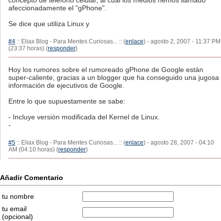
concepto de teléfono celular, al cual los medios hemos llamado
afeccionadamente el "gPhone".
Se dice que utiliza Linux y
#4
:: Eliax Blog - Para Mentes Curiosas... :: (
enlace
) - agosto 2, 2007 - 11:37 PM
(23:37 horas) (
responder
)
Hoy los rumores sobre el rumoreado gPhone de Google están
super-caliente, gracias a un blogger que ha conseguido una jugosa
información de ejecutivos de Google.
Entre lo que supuestamente se sabe:
- Incluye versión modificada del Kernel de Linux.
-
#5
:: Eliax Blog - Para Mentes Curiosas... :: (
enlace
) - agosto 28, 2007 - 04:10
AM (04:10 horas) (
responder
)
Añadir Comentario
tu nombre
tu email
(opcional)