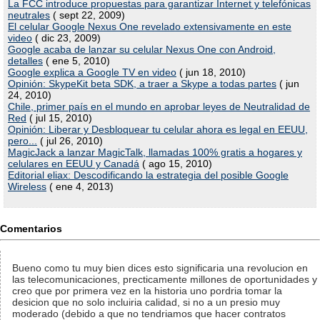
La FCC introduce propuestas para garantizar Internet y telefónicas
neutrales
( sept 22, 2009)
El celular Google Nexus One revelado extensivamente en este
video
( dic 23, 2009)
Google acaba de lanzar su celular Nexus One con Android,
detalles
( ene 5, 2010)
Google explica a Google TV en video
( jun 18, 2010)
Opinión: SkypeKit beta SDK, a traer a Skype a todas partes
( jun
24, 2010)
Chile, primer país en el mundo en aprobar leyes de Neutralidad de
Red
( jul 15, 2010)
Opinión: Liberar y Desbloquear tu celular ahora es legal en EEUU,
pero...
( jul 26, 2010)
MagicJack a lanzar MagicTalk, llamadas 100% gratis a hogares y
celulares en EEUU y Canadá
( ago 15, 2010)
Editorial eliax: Descodificando la estrategia del posible Google
Wireless
( ene 4, 2013)
Comentarios
Bueno como tu muy bien dices esto significaria una revolucion en
las telecomunicaciones, precticamente millones de oportunidades y
creo que por primera vez en la historia uno pordria tomar la
desicion que no solo incluiria calidad, si no a un presio muy
moderado (debido a que no tendriamos que hacer contratos