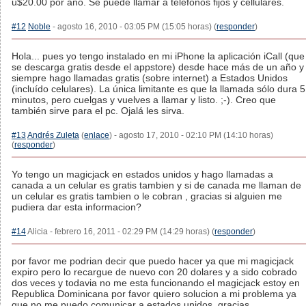
u$20.00 por ano. Se puede llamar a telefonos fijos y cellulares.
#12
Noble
- agosto 16, 2010 - 03:05 PM (15:05 horas) (
responder
)
Hola... pues yo tengo instalado en mi iPhone la aplicación iCall (que
se descarga gratis desde el appstore) desde hace más de un año y
siempre hago llamadas gratis (sobre internet) a Estados Unidos
(incluído celulares). La única limitante es que la llamada sólo dura 5
minutos, pero cuelgas y vuelves a llamar y listo. ;-). Creo que
también sirve para el pc. Ojalá les sirva.
#13
Andrés Zuleta
(
enlace
) - agosto 17, 2010 - 02:10 PM (14:10 horas)
(
responder
)
Yo tengo un magicjack en estados unidos y hago llamadas a
canada a un celular es gratis tambien y si de canada me llaman de
un celular es gratis tambien o le cobran , gracias si alguien me
pudiera dar esta informacion?
#14
Alicia - febrero 16, 2011 - 02:29 PM (14:29 horas) (
responder
)
por favor me podrian decir que puedo hacer ya que mi magicjack
expiro pero lo recargue de nuevo con 20 dolares y a sido cobrado
dos veces y todavia no me esta funcionando el magicjack estoy en
Republica Dominicana por favor quiero solucion a mi problema ya
que no me puedo comunicar a estados unidos, gracias.