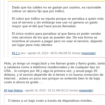
Dado que los cables no se gastan por usarlos, es razonable
cobrar un abono fijo que por tráfico.
El cobro por tráfico es injusto porque se penaliza a quien más
usa el servicio y sin embargo ese uso no genera un gasto
mayor que el del que hace pocas llamadas.
El único motivo para penalizar al que llama es poder vender
más servicios de los que se pueden dar. De esa forma se
incentiva al usuario a pagar pero no usar el servicio, dejando
así lugar para más clientes.
#4.1.1
anv - agosto 16, 2010 - 06:51 AM (06:51 horas) (
responder
)
Hola, yo tengo un magicJack y me llaman gratis y llamo gratis, tanto
a celulares como a telefonos residenciales y de cualquier tipo en
USA... lo compre por 46 y algo la primera vez, y anual pago 20
dolares, y el sevicio depende de si tienes o no buena coneccion de
internet... aclara un poco eso porque no entiendo bien lo de bajo
costo si ahora es gratis.....
#5
Ivan Noboa
- agosto 16, 2010 - 02:21 AM (02:21 horas) (
responder
)
O talvez a un bajo costo a través de dispositivos móviles....