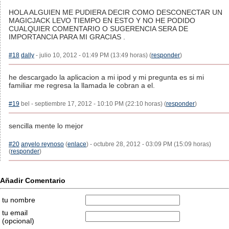
HOLA ALGUIEN ME PUDIERA DECIR COMO DESCONECTAR UN
MAGICJACK LEVO TIEMPO EN ESTO Y NO HE PODIDO
CUALQUIER COMENTARIO O SUGERENCIA SERA DE
IMPORTANCIA PARA MI GRACIAS .
#18
dally
- julio 10, 2012 - 01:49 PM (13:49 horas) (
responder
)
he descargado la aplicacion a mi ipod y mi pregunta es si mi
familiar me regresa la llamada le cobran a el.
#19
bel - septiembre 17, 2012 - 10:10 PM (22:10 horas) (
responder
)
sencilla mente lo mejor
#20
anyelo reynoso
(
enlace
) - octubre 28, 2012 - 03:09 PM (15:09 horas)
(
responder
)
Añadir Comentario
tu nombre
tu email
(opcional)