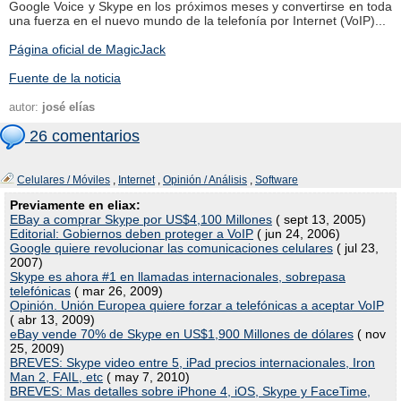
Google Voice y Skype en los próximos meses y convertirse en toda
una fuerza en el nuevo mundo de la telefonía por Internet (VoIP)...
Página oficial de MagicJack
Fuente de la noticia
autor:
josé elías
26 comentarios
Celulares / Móviles
,
Internet
,
Opinión / Análisis
,
Software
Previamente en eliax:
EBay a comprar Skype por US$4,100 Millones
( sept 13, 2005)
Editorial: Gobiernos deben proteger a VoIP
( jun 24, 2006)
Google quiere revolucionar las comunicaciones celulares
( jul 23,
2007)
Skype es ahora #1 en llamadas internacionales, sobrepasa
telefónicas
( mar 26, 2009)
Opinión. Unión Europea quiere forzar a telefónicas a aceptar VoIP
( abr 13, 2009)
eBay vende 70% de Skype en US$1,900 Millones de dólares
( nov
25, 2009)
BREVES: Skype video entre 5, iPad precios internacionales, Iron
Man 2, FAIL, etc
( may 7, 2010)
BREVES: Mas detalles sobre iPhone 4, iOS, Skype y FaceTime,