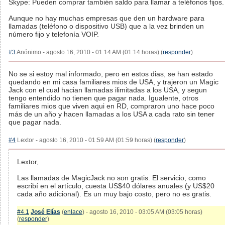
Skype: Pueden comprar también saldo para llamar a teléfonos fijos.
Aunque no hay muchas empresas que den un hardware para
llamadas (teléfono o dispositivo USB) que a la vez brinden un
número fijo y telefonía VOIP.
#3
Anónimo - agosto 16, 2010 - 01:14 AM (01:14 horas) (
responder
)
No se si estoy mal informado, pero en estos dias, se han estado
quedando en mi casa familiares mios de USA, y trajeron un Magic
Jack con el cual hacian llamadas ilimitadas a los USA, y segun
tengo entendido no tienen que pagar nada. Igualente, otros
familiares mios que viven aqui en RD, compraron uno hace poco
más de un año y hacen llamadas a los USA a cada rato sin tener
que pagar nada.
#4
Lextor - agosto 16, 2010 - 01:59 AM (01:59 horas) (
responder
)
Lextor,
Las llamadas de MagicJack no son gratis. El servicio, como
escribí en el artículo, cuesta US$40 dólares anuales (y US$20
cada año adicional). Es un muy bajo costo, pero no es gratis.
#4.1
José Elías
(
enlace
) - agosto 16, 2010 - 03:05 AM (03:05 horas)
(
responder
)