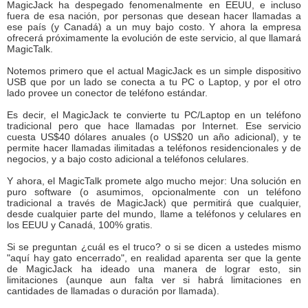
MagicJack ha despegado fenomenalmente en EEUU, e incluso
fuera de esa nación, por personas que desean hacer llamadas a
ese país (y Canadá) a un muy bajo costo. Y ahora la empresa
ofrecerá próximamente la evolución de este servicio, al que llamará
MagicTalk.
Notemos primero que el actual MagicJack es un simple dispositivo
USB que por un lado se conecta a tu PC o Laptop, y por el otro
lado provee un conector de teléfono estándar.
Es decir, el MagicJack te convierte tu PC/Laptop en un teléfono
tradicional pero que hace llamadas por Internet. Ese servicio
cuesta US$40 dólares anuales (o US$20 un año adicional), y te
permite hacer llamadas ilimitadas a teléfonos residencionales y de
negocios, y a bajo costo adicional a teléfonos celulares.
Y ahora, el MagicTalk promete algo mucho mejor: Una solución en
puro software (o asumimos, opcionalmente con un teléfono
tradicional a través de MagicJack) que permitirá que cualquier,
desde cualquier parte del mundo, llame a teléfonos y celulares en
los EEUU y Canadá, 100% gratis.
Si se preguntan ¿cuál es el truco? o si se dicen a ustedes mismo
"aquí hay gato encerrado", en realidad aparenta ser que la gente
de MagicJack ha ideado una manera de lograr esto, sin
limitaciones (aunque aun falta ver si habrá limitaciones en
cantidades de llamadas o duración por llamada).