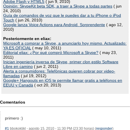
Adobe Flash y HTML5
( jun 9, 2010)
Opinión: SkypeKit beta SDK, a traer a Skype a todas partes
( jun
24, 2010)
Guía de comandos de voz que le puedes dar a tu iPhone o iPod
Touch
( jun 26, 2010)
Google lanza Voice Actions para Android. Sorprendente
( ago 12,
2010)
Posteriormente en eliax:
Microsoft a comprar a Skype, a anunciarlo hoy mismo. Actualizado:
YA ES OFICIAL
( may 10, 2011)
Editorial eliax: ¿Por qué compró Microsoft a Skype?
( may 23,
2011)
Inician ingeniería inversa de Skype, primer clon estilo Software
Libre en camino
( jun 2, 2011)
Alerta a consumidores: Telefónicas quieren cobrar por video-
llamadas
( jul 19, 2012)
Google+ Hangouts en iOS te permite llamar gratis a teléfonos en
EEUU y Canadá
( oct 20, 2013)
Comentarios
primero :)
#1
bbokokljkl - agosto 15, 2010 - 11:30 PM (23:30 horas) (
responder
)