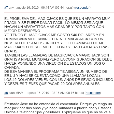
#7
anv - agosto 16, 2010 - 06:44 AM (06:44 horas) (
responder
)
EL PROBLEMA DEL MAGICJACK ES QUE ES UN APARATO MUY
FRAGIL Y SE PUEDE DANAR FACIL ,LO MEJOR SERIA QUE
HAGAN UN APARATITOS MAS GRANDE Y POR TANTO CON
MEJOR DESEMPENO.
YO TENGO EL MAGICJACK ME COSTO $40 DOLARES Y EN
DOMINICANA MI HERNANO TENIA EL MAGICJACK CON UN
NUMERO DE ESTADOS UNIDO Y YO LO LLAMABA O DE MI
MAGICJACK O DESDE MI TELEFONO Y LAS LLAMADAS ERAS
GRATIS .
TAMBIEN LAS LLAMADAS DE MAGICJACK A MAGIC JACK SON
GRATIS A NIVEL MUNDIAL(PERO LA CONFIGURACION SE DEBE
HACER PONIENDO UNA DIRECION DE ESTADOS UNIDOS O
CANADA.
DE ESA MANERA EL PROGRAMA TE ASIGNA UN NUMERO DE
EE.UU Y HACI SE CUENTA COMO UNA LLAMADA LOCAL).
LOS 49 DOLARES VIENEN CON UN ANOS DE SEVICIO INCLUIDO
Y DESPUES TIENES QUE PAGAR 20 DOLARES ANUALES .
#8
juan,MIAMI - agosto 16, 2010 - 08:16 AM (08:16 horas) (
responder
)
Estimado Jose no he entendido el comentario. Porque yo tengo un
magijack por dos años y yo hago llamadas a puerto rico y Estados
Unidos a teléfonos fijos y celulares. Expliqueme es que no se va a