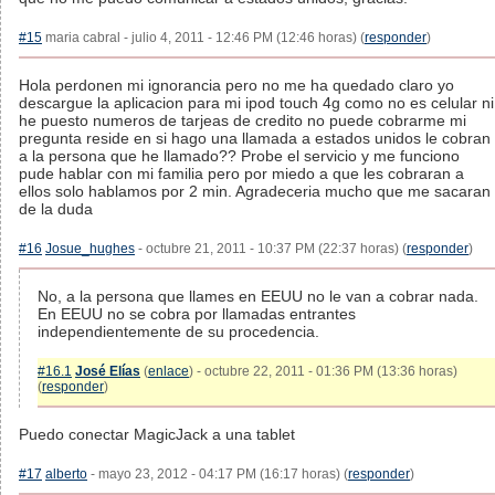
#15
maria cabral - julio 4, 2011 - 12:46 PM (12:46 horas) (
responder
)
Hola perdonen mi ignorancia pero no me ha quedado claro yo
descargue la aplicacion para mi ipod touch 4g como no es celular ni
he puesto numeros de tarjeas de credito no puede cobrarme mi
pregunta reside en si hago una llamada a estados unidos le cobran
a la persona que he llamado?? Probe el servicio y me funciono
pude hablar con mi familia pero por miedo a que les cobraran a
ellos solo hablamos por 2 min. Agradeceria mucho que me sacaran
de la duda
#16
Josue_hughes
- octubre 21, 2011 - 10:37 PM (22:37 horas) (
responder
)
No, a la persona que llames en EEUU no le van a cobrar nada.
En EEUU no se cobra por llamadas entrantes
independientemente de su procedencia.
#16.1
José Elías
(
enlace
) - octubre 22, 2011 - 01:36 PM (13:36 horas)
(
responder
)
Puedo conectar MagicJack a una tablet
#17
alberto
- mayo 23, 2012 - 04:17 PM (16:17 horas) (
responder
)