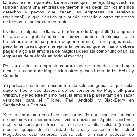
El truco es el siguiente: La empresa que maneja MagicJack es
también ahora una empresa de telefonía (es decir, con los mismos
derechos y pactos que tienen las empresas de telefonía
tradicional), lo que significa que puede cobrarle a otras empresas
de telefonía por llamada entrante.
Es decir, si alguien te llama a tu número de MagicTalk (la empresa
te proveerá gratuitamente un nuevo número telefónico, o te
transferirá uno actual por un pequeño monto), tu no pagas nada,
pero la empresa que maneja a la persona que te llamó deberá
pagarle algo a la empresa de MagicTalk (es así como funcionan las
empresas de telefonía en todo el mundo).
Por otro lado, la empresa cobrará aparte llamadas que hagas
desde tu número de MagicTalk a otros países fuera de los EEUU y
Canadá.
Yo particularmente me encuentro esta solución genial, en particular
dado el hecho que después de las versiones de MagicTalk para
Windows y Mac este mismo mes, la empresa planea también sacar
versiones para el iPHone, iPad, Android, y BlackBerry en
Septiembre u Octubre.
Si esta empresa juega bien sus cartas (lo que significa también
ofrecer servicios corporativos, video quizás con Apple FaceTime,
etc), y si consigue ofrecer un servicio de alta calidad (existen
muchas quejas de la calidad de voz y conexión del actual
MagicJack), esta empresa podría subir al mismo pedestal de