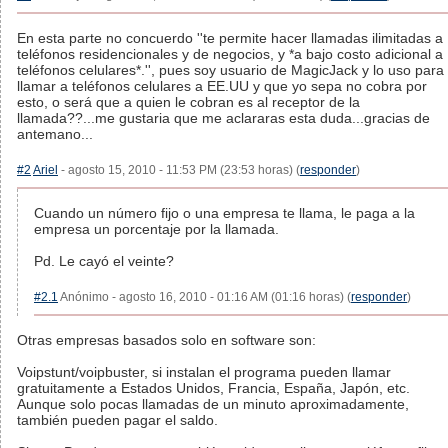
En esta parte no concuerdo ''te permite hacer llamadas ilimitadas a
teléfonos residencionales y de negocios, y *a bajo costo adicional a
teléfonos celulares*.'', pues soy usuario de MagicJack y lo uso para
llamar a teléfonos celulares a EE.UU y que yo sepa no cobra por
esto, o será que a quien le cobran es al receptor de la
llamada??...me gustaria que me aclararas esta duda...gracias de
antemano...
#2
Ariel
- agosto 15, 2010 - 11:53 PM (23:53 horas) (
responder
)
Cuando un número fijo o una empresa te llama, le paga a la
empresa un porcentaje por la llamada.
Pd. Le cayó el veinte?
#2.1
Anónimo - agosto 16, 2010 - 01:16 AM (01:16 horas) (
responder
)
Otras empresas basados solo en software son:
Voipstunt/voipbuster, si instalan el programa pueden llamar
gratuitamente a Estados Unidos, Francia, España, Japón, etc.
Aunque solo pocas llamadas de un minuto aproximadamente,
también pueden pagar el saldo.