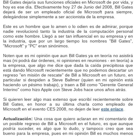
Bill Gates dejaría sus funciones oficiales en Microsoft de por vida, y
hoy es ese día. Efectivamente hoy 27 de Junio del 2008, Bill Gates
dejará de ser un empleado oficial de Microsoft para siempre,
delegándose simplemente a ser accionista de la empresa.
Este es un hombre que lo amen o lo odien es de admirar, porque
nadie revolucionó tanto la industria de la computación personal
como este hombre. Llegó a ser tan influencial en su empresa y en
la industria, que por un largo tiempo los nombres "Bill Gates",
"Microsoft" y "PC" eran sinónimos.
Noten que es mi opinión que aun Bill Gates ya en teoría no asistirá
mas (ni podrá dar órdenes, ni opiniones en reuniones - en teoría) a
la empresa, que algo me dice que dada la caída precipitosa que
está dando Microsoft recientemente que no podemos descartar un
regreso "en misión de rescate" de Bill a Microsoft en un futuro, en
particular si despiden a Steve Ballmer (quien en mi opinión está
haciendo un pésimo trabajo), y traen a Bill como "Gerente General
Interino" como hizo Apple con Steve Jobs hace unos años atrás.
Si quieren leer algo mas extenso que escribí recientemente sobre
Bill Gates, en honor a su última charla como empleado de
Microsoft en el evento CES 2008, no dejen de leer
este enlace
.
Actualización:
Una cosa que quiero aclaran en mi comentario de
un posible regreso de Bill a Microsoft en el futuro, es que aunque
podría
suceder, es algo que lo dudo, y tampoco creo que sea
bueno para la empresa, pues en mi opinión Bill es muchos menos