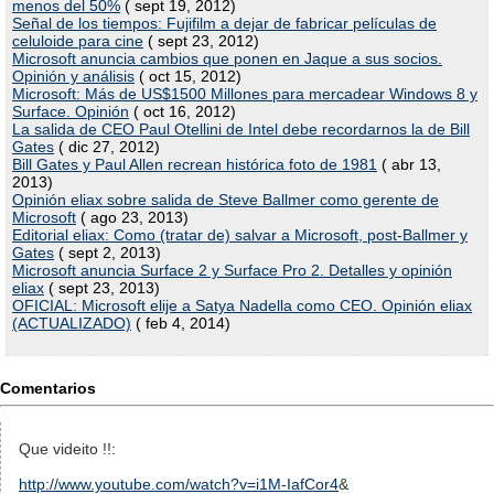
menos del 50%
( sept 19, 2012)
Señal de los tiempos: Fujifilm a dejar de fabricar películas de
celuloide para cine
( sept 23, 2012)
Microsoft anuncia cambios que ponen en Jaque a sus socios.
Opinión y análisis
( oct 15, 2012)
Microsoft: Más de US$1500 Millones para mercadear Windows 8 y
Surface. Opinión
( oct 16, 2012)
La salida de CEO Paul Otellini de Intel debe recordarnos la de Bill
Gates
( dic 27, 2012)
Bill Gates y Paul Allen recrean histórica foto de 1981
( abr 13,
2013)
Opinión eliax sobre salida de Steve Ballmer como gerente de
Microsoft
( ago 23, 2013)
Editorial eliax: Como (tratar de) salvar a Microsoft, post-Ballmer y
Gates
( sept 2, 2013)
Microsoft anuncia Surface 2 y Surface Pro 2. Detalles y opinión
eliax
( sept 23, 2013)
OFICIAL: Microsoft elije a Satya Nadella como CEO. Opinión eliax
(ACTUALIZADO)
( feb 4, 2014)
Comentarios
Que videito !!:
http://www.youtube.com/watch?v=i1M-IafCor4
&