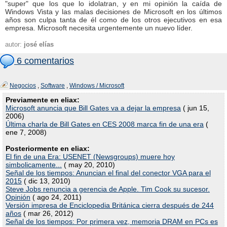
"super" que los que lo idolatran, y en mi opinión la caída de
Windows Vista y las malas decisiones de Microsoft en los últimos
años son culpa tanta de él como de los otros ejecutivos en esa
empresa. Microsoft necesita urgentemente un nuevo líder.
autor:
josé elías
6 comentarios
Negocios
,
Software
,
Windows / Microsoft
Previamente en eliax:
Microsoft anuncia que Bill Gates va a dejar la empresa
( jun 15,
2006)
Última charla de Bill Gates en CES 2008 marca fin de una era
(
ene 7, 2008)
Posteriormente en eliax:
El fin de una Era: USENET (Newsgroups) muere hoy
simbolicamente...
( may 20, 2010)
Señal de los tiempos: Anuncian el final del conector VGA para el
2015
( dic 13, 2010)
Steve Jobs renuncia a gerencia de Apple. Tim Cook su sucesor.
Opinión
( ago 24, 2011)
Versión impresa de Enciclopedia Británica cierra después de 244
años
( mar 26, 2012)
Señal de los tiempos: Por primera vez, memoria DRAM en PCs es