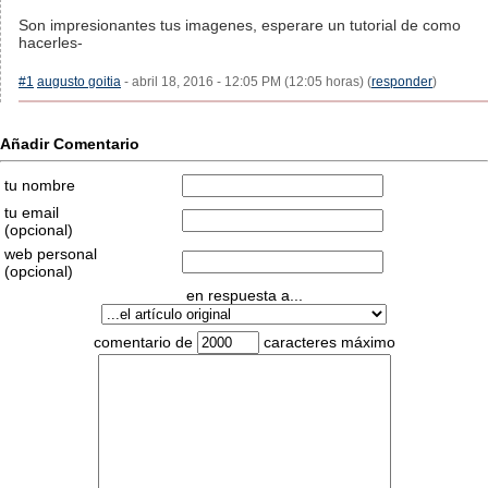
Son impresionantes tus imagenes, esperare un tutorial de como
hacerles-
#1
augusto goitia
- abril 18, 2016 - 12:05 PM (12:05 horas) (
responder
)
Añadir Comentario
tu nombre
tu email
(opcional)
web personal
(opcional)
en respuesta a...
comentario de
caracteres máximo