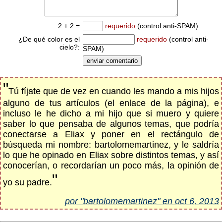
2 + 2 =
requerido
(control anti-SPAM)
¿De qué color es el
requerido
(control anti-
cielo?:
SPAM)
"
Tú fíjate que de vez en cuando les mando a mis hijos
alguno de tus artículos (el enlace de la página), e
incluso le he dicho a mi hijo que si muero y quiere
saber lo que pensaba de algunos temas, que podría
conectarse a Eliax y poner en el rectángulo de
búsqueda mi nombre: bartolomemartinez, y le saldría
lo que he opinado en Eliax sobre distintos temas, y así
conocerían, o recordarían un poco más, la opinión de
"
yo su padre.
por "bartolomemartinez" en oct 6, 2013