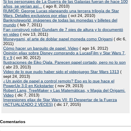
Si los personajes de La Guerra de las Galaxias fueran de hace 100
años, se verían así...
( ago 8, 2010)
RUMOR: George Lucas planeando una tercera trilogía de Star
Wars. Detalles exclusivos por eliax
( oct 24, 2010)
Banknoteworld, imágenes de todas las monedas y billetes del
mundo
( feb 7, 2011)
Fan construyó robot Gundam de 7 pies de altura y lo documentó
en video
( nov 13, 2011)
Moneygami, el arte de doblar papel moneda como Origami
( dic 6,
2011)
Cómo hacer un barquito de papel. Video
( ago 16, 2012)
Opinión eliax sobre Disney comprando a LucasFilm y Star Wars 7,
8 y 9
( oct 30, 2012)
Ilustraciones de Eiko Ojala. Parecen papel cortado, pero no lo son
( abr 23, 2013)
Video de lo que pudo haber sido el videojuego Star Wars 1313
(
sept 24, 2013)
¿Un avión de papel a control remoto? Eso es lo que hace el
PowerUp 3.0 en Kickstarter
( nov 29, 2013)
Robert Lang, TreeMaker y Las Matemáticas, y Magia del Origami.
Video
( dic 7, 2013)
Impresiones eliax de Star Wars VII: El Despertar de la Fuerza
(ACTUALIZADO 2 VECES)
( dic 17, 2015)
Comentarios