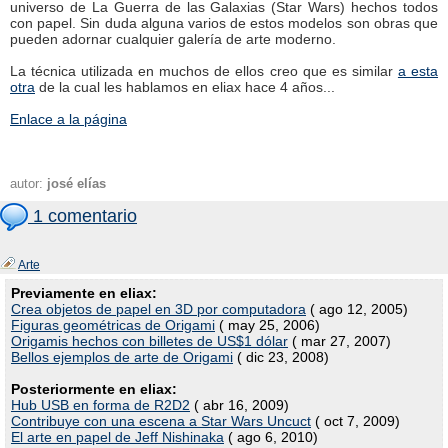
universo de La Guerra de las Galaxias (Star Wars) hechos todos
con papel. Sin duda alguna varios de estos modelos son obras que
pueden adornar cualquier galería de arte moderno.
La técnica utilizada en muchos de ellos creo que es similar
a esta
otra
de la cual les hablamos en eliax hace 4 años...
Enlace a la página
autor:
josé elías
1 comentario
Arte
Previamente en eliax:
Crea objetos de papel en 3D por computadora
( ago 12, 2005)
Figuras geométricas de Origami
( may 25, 2006)
Origamis hechos con billetes de US$1 dólar
( mar 27, 2007)
Bellos ejemplos de arte de Origami
( dic 23, 2008)
Posteriormente en eliax:
Hub USB en forma de R2D2
( abr 16, 2009)
Contribuye con una escena a Star Wars Uncuct
( oct 7, 2009)
El arte en papel de Jeff Nishinaka
( ago 6, 2010)