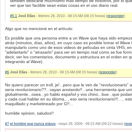
también dedicarle muchísimo mas tiempo de nosotros, por lo qu
ver que tan factible sean estas cosas en el uso diario real.
#5.1
José Elías
- febrero 28, 2010 - 08:15 AM (08:15 horas) (
responder
)
Algo que no mencioné en el artículo:
Es posible que una persona entre a un Wave que haya sido empez
atrás (minutos, días, años), en cuyo caso es posible tomar el Wave 
manipularlo como uno de esos videos de películas en cinta VHS, 
"adelantarlo" o "atrasarlo" para ver en tiempo real como se fue for
decir, ver los comentarios, documento y estructura en el orden en q
integrando al Wave).
#6
José Elías
- febrero 28, 2010 - 08:15 AM (08:15 horas) (
responder
)
No quiero parecer un troll, je!...pero que le ven de "revolucionario"
seria revolucionario??...vayan anotando!!...una herramienta que uni
globalmente...osea...yo hablo español y vos chino...bue...que poda
y cada cual hablar en su idioma..., eso seria revolucionario!!!...., es
maquillado y marketineado por G!!...
humilde opinion, saludos!!
#7
el hombre que nunca estuvo
- mayo 29, 2009 - 09:22 AM (09:22 horas) (
res