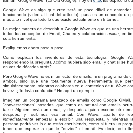
llaman "Google Wave" (La Ola Google). Hoy en
eliax
les explico lo qu
Google Wave es algo que creo será un poco difícil de entender
funcionando (video al final del artículo), pues es un concepto un 
mas alto nivel que todo lo que existe actualmente en Internet.
La mejor manera de describir a Google Wave es que es una herra
todos los conceptos de Email, Chateo y colaboración
online
, en ti
sola herramienta.
Expliquemos ahora paso a paso.
Como explican los inventores de esta tecnología, Google W
respondiendo la pregunta ¿cómo hubiera sido email y chat si se hu
en vez de décadas atrás?
Pero Google Wave no es ni un lector de emails, ni un programa de 
ambos, sino que una totalmente nueva herramienta que per
simultáneamente, mientras colaboras en el contenido de tu Wave co
la vez. ¿Todavía confundio? He aquí un ejemplo...
Imaginen un programa avanzado de emails como Google GMail, e
"conversaciones" pasadas, que como es natural con emails ocurren
talkie: Alguien envía un email, y después alguien escribe otro em
después, y recibimos ese email. Con Wave, aparte de lee
inmediatamente
empezar a escribir una respuesta, y mientras la
persona podrá ver lo que estás escribiendo, como si fuera un prog
tener que esperar a que le "envíes" el email. Es decir, esto ll