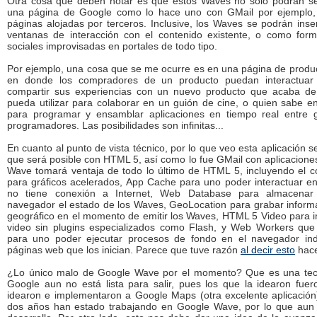
Otra cosa que deben notar es que estos Waves no solo podrán s
una página de Google como lo hace uno con GMail por ejemplo, 
páginas alojadas por terceros. Inclusive, los Waves se podrán ins
ventanas de interacción con el contenido existente, o como for
sociales improvisadas en portales de todo tipo.
Por ejemplo, una cosa que se me ocurre es en una página de prod
en donde los compradores de un producto puedan interactuar
compartir sus experiencias con un nuevo producto que acaba de 
pueda utilizar para colaborar en un guión de cine, o quien sabe en
para programar y ensamblar aplicaciones en tiempo real entre 
programadores. Las posibilidades son infinitas...
En cuanto al punto de vista técnico, por lo que veo esta aplicación se
que será posible con HTML 5, así como lo fue GMail con aplicacione
Wave tomará ventaja de todo lo último de HTML 5, incluyendo el
para gráficos acelerados, App Cache para uno poder interactuar e
no tiene conexión a Internet, Web Database para almacenar
navegador el estado de los Waves, GeoLocation para grabar inform
geográfico en el momento de emitir los Waves, HTML 5 Video para i
video sin plugins especializados como Flash, y Web Workers que
para uno poder ejecutar procesos de fondo en el navegador ind
páginas web que los inician. Parece que tuve razón
al decir esto
hace
¿Lo único malo de Google Wave por el momento? Que es una tec
Google aun no está lista para salir, pues los que la idearon fue
idearon e implementaron a Google Maps (otra excelente aplicación
dos años han estado trabajando en Google Wave, por lo que aun