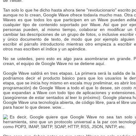
de Twitter.
Tan solo lo que he dicho hasta ahora tiene "revolucionario" escrito p
aunque no lo crean, Google Wave ofrece todavía mucho mas. Otra c
Waves es que todos los que participen en un Wave pueden
edit
cualquier tipo de contenido soportado por Wave. Así que por ej
personas pueden, al mismo tiempo, colaborar en modificar un
cambiar las descripciones de un grupo de fotos, o inclusive escribir
y único documento de texto, de modo que por ejemplo alguie
escribir el párrafo introductorio mientras otro empieza a escribir e
otros mas escriben el índice y un apéndice.
No se ustedes, pero esto es algo para asombrarse en grande. P
crean, el equipo de Google Wave no se detiene aquí.
Google Wave saldrá en tres etapas. La primera será la salida de la 
podríamos decir el producto básico para que los usuarios le d
etapa, que se inicia hoy mismo en escala muy preliminar, es abrir los
programación) de Google Wave a todo el que lo desee,
sin costo n
que expandan a Wave con todo tipo de aplicaciones y extensiones.
(asegúrense de estar sentados al leer lo próximo): Google planea h
Google Wave una tecnología abierta, de código libre, para el libre u
para hacer lo que desee. wow...
Es decir, Google quiere que Google Wave no sea tan solo 
herramienta, sino que un protocolo universal a la par con tecnolog
como POP3, IMAP, SMTP, SOAP, HTTP, RSS, JSON, NNTP, etc.