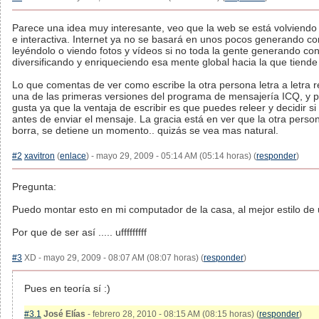
Parece una idea muy interesante, veo que la web se está volviendo
e interactiva. Internet ya no se basará en unos pocos generando con
leyéndolo o viendo fotos y vídeos si no toda la gente generando con
diversificando y enriqueciendo esa mente global hacia la que tiende
Lo que comentas de ver como escribe la otra persona letra a letra 
una de las primeras versiones del programa de mensajería ICQ, y
gusta ya que la ventaja de escribir es que puedes releer y decidir s
antes de enviar el mensaje. La gracia está en ver que la otra person
borra, se detiene un momento.. quizás se vea mas natural.
#2
xavitron
(
enlace
) - mayo 29, 2009 - 05:14 AM (05:14 horas) (
responder
)
Pregunta:
Puedo montar esto en mi computador de la casa, al mejor estilo de
Por que de ser así ..... ufffffffff
#3
XD - mayo 29, 2009 - 08:07 AM (08:07 horas) (
responder
)
Pues en teoría sí :)
#3.1
José Elías
- febrero 28, 2010 - 08:15 AM (08:15 horas) (
responder
)