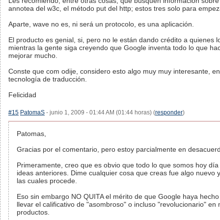
Les recomiendo, entre otras cosas, que busquen información sobre
annotea del w3c, el método put del http; estos tres solo para empez
Aparte, wave no es, ni será un protocolo, es una aplicación.
El producto es genial, si, pero no le están dando crédito a quienes 
mientras la gente siga creyendo que Google inventa todo lo que ha
mejorar mucho.
Conste que com odije, considero esto algo muy muy interesante, en 
tecnología de traducción.
Felicidad
#15
PatomaS
- junio 1, 2009 - 01:44 AM (01:44 horas) (
responder
)
Patomas,
Gracias por el comentario, pero estoy parcialmente en desacuerd
Primeramente, creo que es obvio que todo lo que somos hoy día
ideas anteriores. Dime cualquier cosa que creas fue algo nuevo 
las cuales procede.
Eso sin embargo NO QUITA el mérito de que Google haya hecho
llevar el calificativo de "asombroso" o incluso "revolucionario" e
productos.