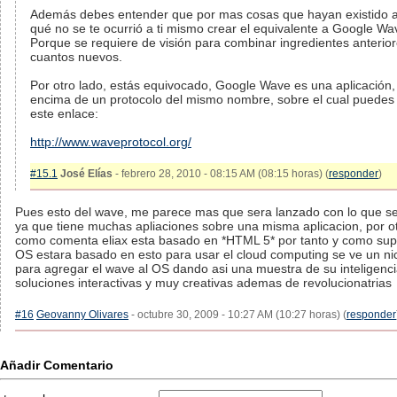
Además debes entender que por mas cosas que hayan existido a
qué no se te ocurrió a ti mismo crear el equivalente a Google W
Porque se requiere de visión para combinar ingredientes anterio
cuantos nuevos.
Por otro lado, estás equivocado, Google Wave es una aplicación,
encima de un protocolo del mismo nombre, sobre el cual puede
este enlace:
http://www.waveprotocol.org/
#15.1
José Elías
- febrero 28, 2010 - 08:15 AM (08:15 horas) (
responder
)
Pues esto del wave, me parece mas que sera lanzado con lo que s
ya que tiene muchas apliaciones sobre una misma aplicacion, por ot
como comenta eliax esta basado en *HTML 5* por tanto y como s
OS estara basado en esto para usar el cloud computing se ve un n
para agregar el wave al OS dando asi una muestra de su inteligenci
soluciones interactivas y muy creativas ademas de revolucionatrias
#16
Geovanny Olivares
- octubre 30, 2009 - 10:27 AM (10:27 horas) (
responder
Añadir Comentario