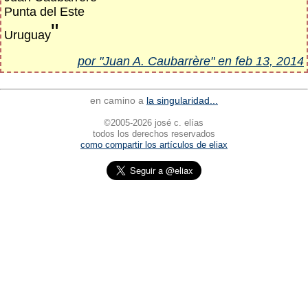
Punta del Este
"
Uruguay
por "Juan A. Caubarrère" en feb 13, 2014
en camino a
la singularidad...
©2005-2026 josé c. elías
todos los derechos reservados
como compartir los artículos de eliax