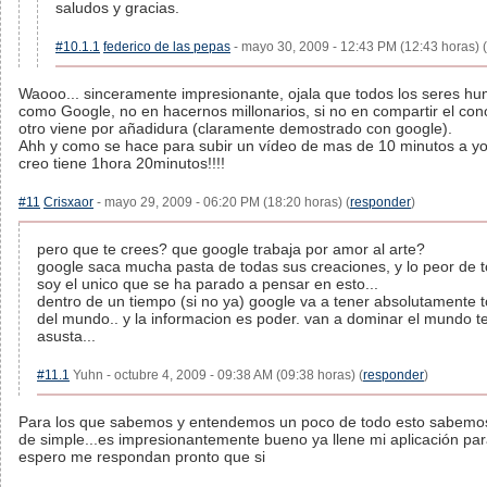
saludos y gracias.
#10.1.1
federico de las pepas
- mayo 30, 2009 - 12:43 PM (12:43 horas) (
Waooo... sinceramente impresionante, ojala que todos los seres 
como Google, no en hacernos millonarios, si no en compartir el cono
otro viene por añadidura (claramente demostrado con google).
Ahh y como se hace para subir un vídeo de mas de 10 minutos a yo
creo tiene 1hora 20minutos!!!!
#11
Crisxaor
- mayo 29, 2009 - 06:20 PM (18:20 horas) (
responder
)
pero que te crees? que google trabaja por amor al arte?
google saca mucha pasta de todas sus creaciones, y lo peor de 
soy el unico que se ha parado a pensar en esto...
dentro de un tiempo (si no ya) google va a tener absolutamente t
del mundo.. y la informacion es poder. van a dominar el mundo te
asusta...
#11.1
Yuhn - octubre 4, 2009 - 09:38 AM (09:38 horas) (
responder
)
Para los que sabemos y entendemos un poco de todo esto sabemos 
de simple...es impresionantemente bueno ya llene mi aplicación para
espero me respondan pronto que si