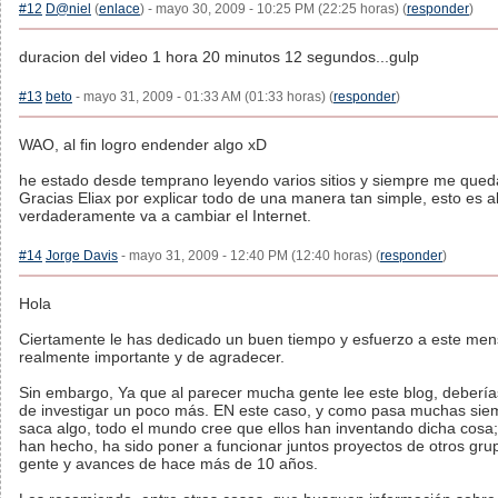
#12
D@niel
(
enlace
) - mayo 30, 2009 - 10:25 PM (22:25 horas) (
responder
)
duracion del video 1 hora 20 minutos 12 segundos...gulp
#13
beto
- mayo 31, 2009 - 01:33 AM (01:33 horas) (
responder
)
WAO, al fin logro endender algo xD
he estado desde temprano leyendo varios sitios y siempre me queda
Gracias Eliax por explicar todo de una manera tan simple, esto es a
verdaderamente va a cambiar el Internet.
#14
Jorge Davis
- mayo 31, 2009 - 12:40 PM (12:40 horas) (
responder
)
Hola
Ciertamente le has dedicado un buen tiempo y esfuerzo a este men
realmente importante y de agradecer.
Sin embargo, Ya que al parecer mucha gente lee este blog, deberías
de investigar un poco más. EN este caso, y como pasa muchas si
saca algo, todo el mundo cree que ellos han inventando dicha cosa;
han hecho, ha sido poner a funcionar juntos proyectos de otros grup
gente y avances de hace más de 10 años.