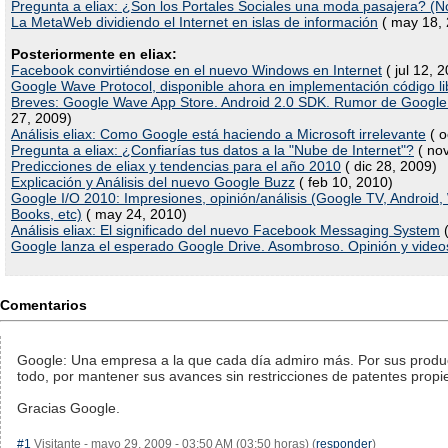
Pregunta a eliax: ¿Son los Portales Sociales una moda pasajera? (N
La MetaWeb dividiendo el Internet en islas de información
( may 18, 
Posteriormente en eliax:
Facebook convirtiéndose en el nuevo Windows en Internet
( jul 12, 
Google Wave Protocol, disponible ahora en implementación código li
Breves: Google Wave App Store. Android 2.0 SDK. Rumor de Google
27, 2009)
Análisis eliax: Como Google está haciendo a Microsoft irrelevante
( o
Pregunta a eliax: ¿Confiarías tus datos a la "Nube de Internet"?
( nov
Predicciones de eliax y tendencias para el año 2010
( dic 28, 2009)
Explicación y Análisis del nuevo Google Buzz
( feb 10, 2010)
Google I/O 2010: Impresiones, opinión/análisis (Google TV, Androi
Books, etc)
( may 24, 2010)
Análisis eliax: El significado del nuevo Facebook Messaging System
(
Google lanza el esperado Google Drive. Asombroso. Opinión y video
Comentarios
Google: Una empresa a la que cada día admiro más. Por sus produc
todo, por mantener sus avances sin restricciones de patentes propie
Gracias Google.
#1
Visitante - mayo 29, 2009 - 03:50 AM (03:50 horas) (
responder
)