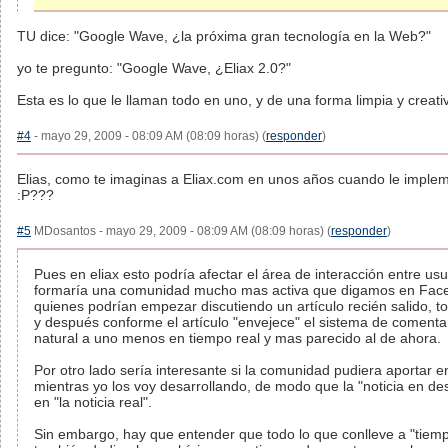
TU dice: "Google Wave, ¿la próxima gran tecnología en la Web?"
yo te pregunto: "Google Wave, ¿Eliax 2.0?"
Esta es lo que le llaman todo en uno, y de una forma limpia y creati
#4
- mayo 29, 2009 - 08:09 AM (08:09 horas) (
responder
)
Elias, como te imaginas a Eliax.com en unos años cuando le impl
:P???
#5
MDosantos - mayo 29, 2009 - 08:09 AM (08:09 horas) (
responder
)
Pues en eliax esto podría afectar el área de interacción entre us
formaría una comunidad mucho mas activa que digamos en Faceb
quienes podrían empezar discutiendo un artículo recién salido, t
y después conforme el artículo "envejece" el sistema de coment
natural a uno menos en tiempo real y mas parecido al de ahora.
Por otro lado sería interesante si la comunidad pudiera aportar e
mientras yo los voy desarrollando, de modo que la "noticia en des
en "la noticia real".
Sin embargo, hay que entender que todo lo que conlleve a "tiempo