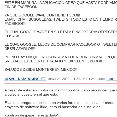
ESTE EN MADURA LA APLICACION CREO QUE HASTA PODRIAMO
FIN DE FACEBOOK!!
YA QUE GOOGLE WAVE CONTIENE TODO!!!
EMAIL, CHAT, BUSQUEDAS, TWEETS, TODO ESTO EN TIEMPO 
FACEBOOK!!!
EL CUAL GOOGLE WAVE EN SU ETAPA FINAL PODRIA OFRECE
COSAS!!
EL CUAL GOOGLE, LEJOS DE COMPRAR FACEBOOK O TWEETER
DESPLAZARLOS!!
PD. NO HAY DIA QUE NO CONSUMA TODA LA INFORMACION QU
SR ELIAX!! EXCELENTE TRABAJO Y EXCELENTE BLOG!!
SALUDOS DESDE MONTERREY, MEXICO!!
#9
SAUL MATA DOMINGUEZ
- mayo 29, 2009 - 11:24 AM (11:24 horas) (
respon
A pesar de estar en contra de los monopolios, debo reconocer que
a pulso el puesto en el que esta.
Elias una pregunta, he leido en varios foros que el buscador chrom
proyecto de software libre, pero el buscador en si no lo es.
¿podrias despejarme esta duda?