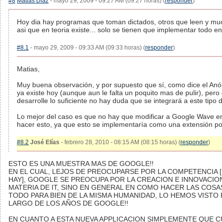
#8
Matias Diaz
- mayo 29, 2009 - 09:27 AM (09:27 horas) (
responder
)
Hoy dia hay programas que toman dictados, otros que leen y mu
asi que en teoria existe... solo se tienen que implementar todo en
#8.1
- mayo 29, 2009 - 09:33 AM (09:33 horas) (
responder
)
Matias,
Muy buena observación, y por supuesto que sí, como dice el Anó
ya existe hoy (aunque aun le falta un poquito mas de pulir), per
desarrolle lo suficiente no hay duda que se integrará a este tipo 
Lo mejor del caso es que no hay que modificar a Google Wave en
hacer esto, ya que esto se implementaría como una extensión po
#8.2
José Elías
- febrero 28, 2010 - 08:15 AM (08:15 horas) (
responder
)
ESTO ES UNA MUESTRA MAS DE GOOGLE!!
EN EL CUAL, LEJOS DE PREOCUPARSE POR LA COMPETENCIA [
HAY], GOOGLE SE PREOCUPA POR LA CREACION E INNOVACIO
MATERIA DE IT, SINO EN GENERAL EN COMO HACER LAS COSA
TODO PARA BIEN DE LA MISMA HUMANIDAD, LO HEMOS VISTO 
LARGO DE LOS AÑOS DE GOOGLE!!
EN CUANTO A ESTA NUEVA APPLICACION SIMPLEMENTE QUE 