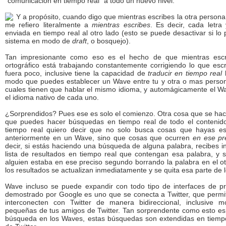
"comunicación en tiempo real" a todo un nuevo nivel.
Y a propósito, cuando digo que mientras escribes la otra persona
me refiero literalmente a
mientras escribes
. Es decir, cada letra
enviada en tiempo real al otro lado (esto se puede desactivar si lo 
sistema en modo de
draft
, o bosquejo).
Tan impresionante como eso es el hecho de que mientras escri
ortográfico está trabajando constantemente corrigiendo lo que esc
fuera poco, inclusive tiene la capacidad de
traducir en tiempo real
l
modo que puedes establecer un Wave entre tu y otra o mas person
cuales tienen que hablar el mismo idioma, y automágicamente el W
el idioma nativo de cada uno.
¿Sorprendidos? Pues ese es solo el comienzo. Otra cosa que se ha
que puedes hacer búsquedas en tiempo real de todo el contenid
tiempo real quiero decir que no solo busca cosas que hayas es
anteriormente en un Wave, sino que cosas que ocurren
en ese p
decir, si estás haciendo una búsqueda de alguna palabra, recibes
lista de resultados en tiempo real que contengan esa palabra, y 
alguien estaba en ese preciso segundo borrando la palabra en el o
los resultados se actualizan inmediatamente y se quita esa parte de l
Wave incluso se puede expandir con todo tipo de interfaces de p
demostrado por Google es uno que se conecta a Twitter, que permi
interconecten con Twitter de manera bidireccional, inclusive m
pequeñas de tus amigos de Twitter. Tan sorprendente como esto e
búsqueda en los Waves, estas búsquedas son extendidas en tiempo