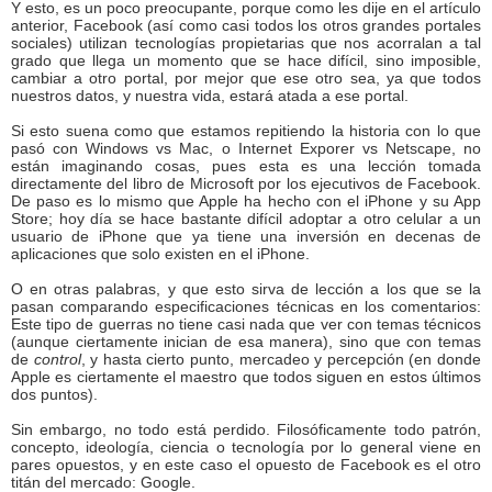
Y esto, es un poco preocupante, porque como les dije en el artículo
anterior, Facebook (así como casi todos los otros grandes portales
sociales) utilizan tecnologías propietarias que nos acorralan a tal
grado que llega un momento que se hace difícil, sino imposible,
cambiar a otro portal, por mejor que ese otro sea, ya que todos
nuestros datos, y nuestra vida, estará atada a ese portal.
Si esto suena como que estamos repitiendo la historia con lo que
pasó con Windows vs Mac, o Internet Exporer vs Netscape, no
están imaginando cosas, pues esta es una lección tomada
directamente del libro de Microsoft por los ejecutivos de Facebook.
De paso es lo mismo que Apple ha hecho con el iPhone y su App
Store; hoy día se hace bastante difícil adoptar a otro celular a un
usuario de iPhone que ya tiene una inversión en decenas de
aplicaciones que solo existen en el iPhone.
O en otras palabras, y que esto sirva de lección a los que se la
pasan comparando especificaciones técnicas en los comentarios:
Este tipo de guerras no tiene casi nada que ver con temas técnicos
(aunque ciertamente inician de esa manera), sino que con temas
de
control
, y hasta cierto punto, mercadeo y percepción (en donde
Apple es ciertamente el maestro que todos siguen en estos últimos
dos puntos).
Sin embargo, no todo está perdido. Filosóficamente todo patrón,
concepto, ideología, ciencia o tecnología por lo general viene en
pares opuestos, y en este caso el opuesto de Facebook es el otro
titán del mercado: Google.