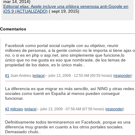
mar 14, 2014)
Editorial eliax: Apple incluye una píldora venenosa anti-Google en
iOS 9 (ACTUALIZADO)
( sept 19, 2015)
Comentarios
Facebook como portal social cumple con su objetivo, reunir
millones de personas, a la gente común no le importa si tiene ajax o
no, o si es en php o asp.net, sino simplemente que funcione,lo
único que no me gusta es eso que nombraste, de los temas de
propiedad de los datos, es lo único malo..
#1
Juan Andreu (
enlace
) - julio 13, 2009 - 12:55 AM (00:55 horas) (
responder
)
La diferencia es que migrar es más sencillo, así NING y otras redes
sociales como tuenti en España al menos pueden conseguir
funcionar.
#2
mitcoes
(
enlace
) - julio 13, 2009 - 07:56 AM (07:56 horas) (
responder
)
Definitivamente todos terminaremos en Facebook, porque es una
diferencia muy grande en cuanto a los otros portales sociales.
Demasiado chulo..