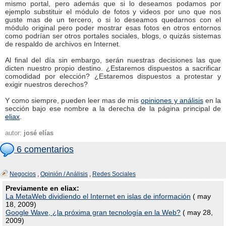
mismo portal, pero además que si lo deseamos podamos por
ejemplo substituir el módulo de fotos y videos por uno que nos
guste mas de un tercero, o si lo deseamos quedarnos con el
módulo original pero poder mostrar esas fotos en otros entornos
como podrían ser otros portales sociales, blogs, o quizás sistemas
de respaldo de archivos en Internet.
Al final del día sin embargo, serán nuestras decisiones las que
dicten nuestro propio destino. ¿Estaremos dispuestos a sacrificar
comodidad por elección? ¿Estaremos dispuestos a protestar y
exigir nuestros derechos?
Y como siempre, pueden leer mas de mis
opiniones y análisis
en la
sección bajo ese nombre a la derecha de la página principal de
eliax
.
autor:
josé elías
6 comentarios
Negocios
,
Opinión / Análisis
,
Redes Sociales
Previamente en eliax:
La MetaWeb dividiendo el Internet en islas de información
( may
18, 2009)
Google Wave, ¿la próxima gran tecnología en la Web?
( may 28,
2009)