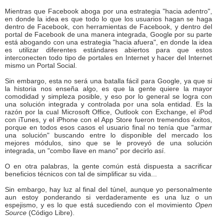
Mientras que Facebook aboga por una estrategia "hacia adentro",
en donde la idea es que todo lo que los usuarios hagan se haga
dentro de Facebook, con herramientas de Facebook, y dentro del
portal de Facebook de una manera integrada, Google por su parte
está abogando con una estrategia "hacia afuera", en donde la idea
es utilizar diferentes estándares abiertos para que estos
interconecten todo tipo de portales en Internet y hacer del Internet
mismo un Portal Social.
Sin embargo, esta no será una batalla fácil para Google, ya que si
la historia nos enseña algo, es que la gente quiere la mayor
comodidad y simpleza posible, y eso por lo general se logra con
una solución integrada y controlada por una sola entidad. Es la
razón por la cual Microsoft Office, Outlook con Exchange, el iPod
con iTunes, y el iPhone con el App Store fueron tremendos éxitos,
porque en todos esos casos el usuario final no tenía que "armar
una solución" buscando entre lo disponible del mercado los
mejores módulos, sino que se le proveyó de una solución
integrada, un "combo llave en mano" por decirlo así.
O en otra palabras, la gente común está dispuesta a sacrificar
beneficios técnicos con tal de simplificar su vida...
Sin embargo, hay luz al final del túnel, aunque yo personalmente
aun estoy ponderando si verdaderamente es una luz o un
espejismo, y es lo que está sucediendo con el movimiento
Open
Source
(Código Libre).