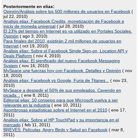
Posteriormente en eliax:
Opinión/Análisis sobre los 500 millones de usuarios en Facebook
(
jul 22, 2010)
Análisis eliax: Facebook Credits, monetización de Facebook e
inicio de moneda universal
( jul 28, 2010)
El 23% del tiempo en Internet es ya utilizado en Portales Sociales.
Opinión
( ago 3, 2010)
Para finales del 2010, existirán 2 mil millones de usuarios en
Internet
( oct 19, 2010)
Análisis eliax: Sobre el Facebook Single Sign-on, Location API y
Deals Platform
( nov 4, 2010)
Análisis eliax: El significado del nuevo Facebook Messaging
System
( nov 16, 2010)
MySpace une fuerzas hoy con Facebook. Detalles y Opinión
( nov
18, 2010)
Análisis eliax: Facebook vs Google, Furia de Titanes...
( nov 23,
2010)
MySpace a despedir el 50% de sus empleados. Cayendo en
picada...
( ene 8, 2011)
Editorial eliax: 10 consejos para que Microsoft vuelva a ser
relevante en la industria
( ene 10, 2011)
Asombrosas estadísticas sobre el Internet en el 2010
( ene 17,
2011)
Análisis eliax: Sobre el HP TouchPad y su importancia en el
mercado
( feb 11, 2011)
BREVES: Películas, Angry Birds y Salud en Facebook
( mar 8,
2011)