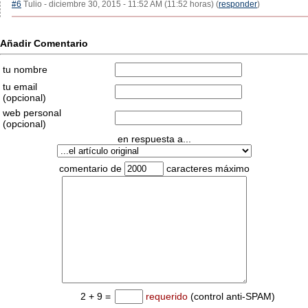
#6
Tulio - diciembre 30, 2015 - 11:52 AM (11:52 horas) (
responder
)
Añadir Comentario
tu nombre
tu email
(opcional)
web personal
(opcional)
en respuesta a...
comentario de
caracteres máximo
2 + 9 =
requerido
(control anti-SPAM)