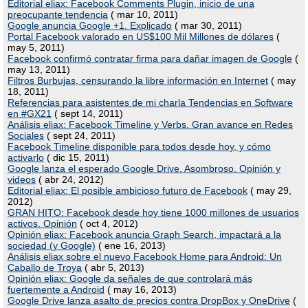
Editorial eliax: Facebook Comments Plugin, inicio de una
preocupante tendencia
( mar 10, 2011)
Google anuncia Google +1. Explicado
( mar 30, 2011)
Portal Facebook valorado en US$100 Mil Millones de dólares
(
may 5, 2011)
Facebook confirmó contratar firma para dañar imagen de Google
(
may 13, 2011)
Filtros Burbujas, censurando la libre información en Internet
( may
18, 2011)
Referencias para asistentes de mi charla Tendencias en Software
en #GX21
( sept 14, 2011)
Análisis eliax: Facebook Timeline y Verbs. Gran avance en Redes
Sociales
( sept 24, 2011)
Facebook Timeline disponible para todos desde hoy, y cómo
activarlo
( dic 15, 2011)
Google lanza el esperado Google Drive. Asombroso. Opinión y
videos
( abr 24, 2012)
Editorial eliax: El posible ambicioso futuro de Facebook
( may 29,
2012)
GRAN HITO: Facebook desde hoy tiene 1000 millones de usuarios
activos. Opinión
( oct 4, 2012)
Opinión eliax: Facebook anuncia Graph Search, impactará a la
sociedad (y Google)
( ene 16, 2013)
Análisis eliax sobre el nuevo Facebook Home para Android: Un
Caballo de Troya
( abr 5, 2013)
Opinión eliax: Google da señales de que controlará más
fuertemente a Android
( may 16, 2013)
Google Drive lanza asalto de precios contra DropBox y OneDrive
(