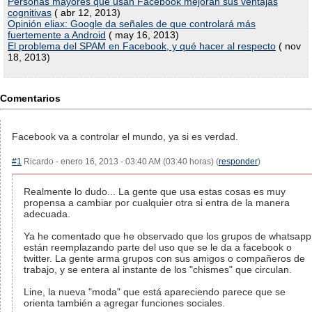
Personas mayores que usan Facebook mejoran sus ventajas
cognitivas
( abr 12, 2013)
Opinión eliax: Google da señales de que controlará más
fuertemente a Android
( may 16, 2013)
El problema del SPAM en Facebook, y qué hacer al respecto
( nov
18, 2013)
Comentarios
Facebook va a controlar el mundo, ya si es verdad.
#1
Ricardo - enero 16, 2013 - 03:40 AM (03:40 horas) (
responder
)
Realmente lo dudo... La gente que usa estas cosas es muy
propensa a cambiar por cualquier otra si entra de la manera
adecuada.
Ya he comentado que he observado que los grupos de whatsapp
están reemplazando parte del uso que se le da a facebook o
twitter. La gente arma grupos con sus amigos o compañeros de
trabajo, y se entera al instante de los "chismes" que circulan.
Line, la nueva "moda" que está apareciendo parece que se
orienta también a agregar funciones sociales.