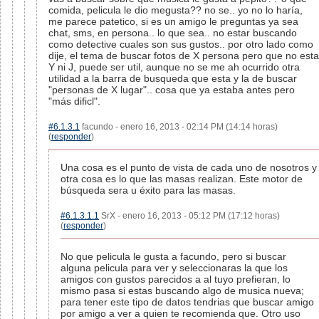
comida, pelicula le dio megusta?? no se.. yo no lo haría,
me parece patetico, si es un amigo le preguntas ya sea
chat, sms, en persona.. lo que sea.. no estar buscando
como detective cuales son sus gustos.. por otro lado como
dije, el tema de buscar fotos de X persona pero que no esta
Y ni J, puede ser util, aunque no se me ah ocurrido otra
utilidad a la barra de busqueda que esta y la de buscar
"personas de X lugar".. cosa que ya estaba antes pero
"más dificl".
#6.1.3.1
facundo - enero 16, 2013 - 02:14 PM (14:14 horas)
(
responder
)
Una cosa es el punto de vista de cada uno de nosotros y
otra cosa es lo que las masas realizan. Este motor de
búsqueda sera u éxito para las masas.
#6.1.3.1.1
SrX - enero 16, 2013 - 05:12 PM (17:12 horas)
(
responder
)
No que pelicula le gusta a facundo, pero si buscar
alguna pelicula para ver y seleccionaras la que los
amigos con gustos parecidos a al tuyo prefieran, lo
mismo pasa si estas buscando algo de musica nueva;
para tener este tipo de datos tendrias que buscar amigo
por amigo a ver a quien te recomienda que. Otro uso