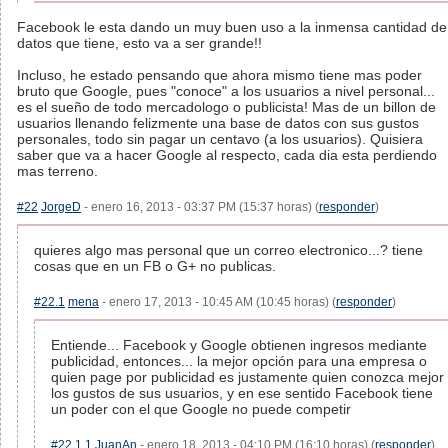
Facebook le esta dando un muy buen uso a la inmensa cantidad de
datos que tiene, esto va a ser grande!!
Incluso, he estado pensando que ahora mismo tiene mas poder
bruto que Google, pues "conoce" a los usuarios a nivel personal...
es el sueño de todo mercadologo o publicista! Mas de un billon de
usuarios llenando felizmente una base de datos con sus gustos
personales, todo sin pagar un centavo (a los usuarios). Quisiera
saber que va a hacer Google al respecto, cada dia esta perdiendo
mas terreno.
#22
JorgeD
- enero 16, 2013 - 03:37 PM (15:37 horas) (
responder
)
quieres algo mas personal que un correo electronico...? tiene
cosas que en un FB o G+ no publicas.
#22.1
mena
- enero 17, 2013 - 10:45 AM (10:45 horas) (
responder
)
Entiende... Facebook y Google obtienen ingresos mediante
publicidad, entonces... la mejor opción para una empresa o
quien page por publicidad es justamente quien conozca mejor
los gustos de sus usuarios, y en ese sentido Facebook tiene
un poder con el que Google no puede competir
#22.1.1
JuanAn
- enero 18, 2013 - 04:10 PM (16:10 horas) (
responder
)