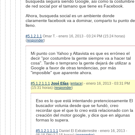
busqueda seguira siendo Google, asi como la costumbre
de red social por el tamano que tiene es Facebook.
Ahora, busqueda social es un ambiente donde
claramente facebook va a dominar, comparto tu punto de
lleno.
#5.1.2.1.1
Omar T. - enero 16, 2013 - 03:24 PM (15:24 horas)
(
responder
)
Mi punto con Yahoo y Altavista es que es erróneo el
decir "por costumbre la gente siempre va a hacer tal
cosa". Tarde o temprano la gente dejará de utilizar a
Google a favor de otras tendencias, por más
"imposible" que aparente ahora.
#5.1.2.1.1.1
José Elías
(
enlace
) - enero 16, 2013 - 03:31 PM
(15:31 horas) (
responder
)
Eso es lo que está intentando pretenciosamente El
buscador volunia desde que se fundó, creo
recordar que el que lo creo está relacionado con la
creación del motor google, y dice que en algunas
formas lo supera.
#5.1.2.1.1.1.1
Daniel El Extraterrestre - enero 16, 2013 -