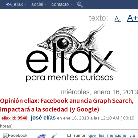
eliax
social
contacto
A+
texto:
A-
miércoles, enero 16, 2013
Opinión eliax: Facebook anuncia Graph Search,
impactará a la sociedad (y Google)
josé elías
eliax id:
9940
en ene 16, 2013 a las 12:10 AM ( 00:10
horas)
El rumor
que les mencioné via