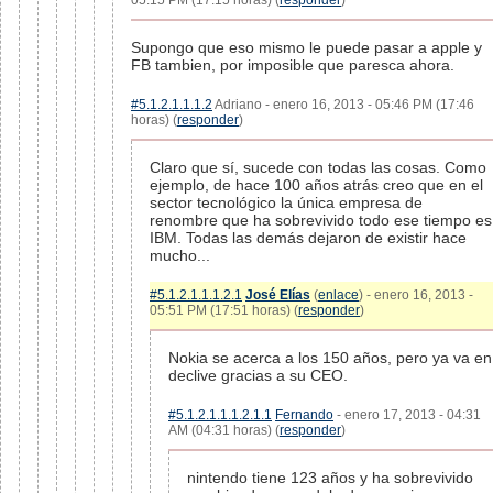
05:15 PM (17:15 horas) (
responder
)
Supongo que eso mismo le puede pasar a apple y
FB tambien, por imposible que paresca ahora.
#5.1.2.1.1.1.2
Adriano - enero 16, 2013 - 05:46 PM (17:46
horas) (
responder
)
Claro que sí, sucede con todas las cosas. Como
ejemplo, de hace 100 años atrás creo que en el
sector tecnológico la única empresa de
renombre que ha sobrevivido todo ese tiempo es
IBM. Todas las demás dejaron de existir hace
mucho...
#5.1.2.1.1.1.2.1
José Elías
(
enlace
) - enero 16, 2013 -
05:51 PM (17:51 horas) (
responder
)
Nokia se acerca a los 150 años, pero ya va en
declive gracias a su CEO.
#5.1.2.1.1.1.2.1.1
Fernando
- enero 17, 2013 - 04:31
AM (04:31 horas) (
responder
)
nintendo tiene 123 años y ha sobrevivido