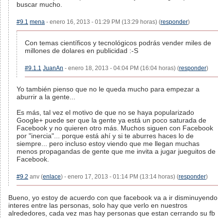
buscar mucho.
#9.1
mena
- enero 16, 2013 - 01:29 PM (13:29 horas) (
responder
)
Con temas científicos y tecnológicos podrás vender miles de
millones de dolares en publicidad :-S
#9.1.1
JuanAn
- enero 18, 2013 - 04:04 PM (16:04 horas) (
responder
)
Yo también pienso que no le queda mucho para empezar a
aburrir a la gente...
Es más, tal vez el motivo de que no se haya popularizado
Google+ puede ser que la gente ya está un poco saturada de
Facebook y no quieren otro más. Muchos siguen con Facebook
por "inercia"... porque está ahí y si te aburres haces lo de
siempre... pero incluso estoy viendo que me llegan muchas
menos propagandas de gente que me invita a jugar jueguitos de
Facebook.
#9.2
anv (
enlace
) - enero 17, 2013 - 01:14 PM (13:14 horas) (
responder
)
Bueno, yo estoy de acuerdo con que facebook va a ir disminuyendo
interes entre las personas, solo hay que verlo en nuestros
alrededores, cada vez mas hay personas que estan cerrando su fb