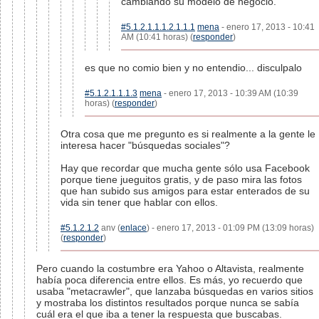
cambiando su modelo de negocio.
#5.1.2.1.1.1.2.1.1.1
mena
- enero 17, 2013 - 10:41
AM (10:41 horas) (
responder
)
es que no comio bien y no entendio... disculpalo
#5.1.2.1.1.1.3
mena
- enero 17, 2013 - 10:39 AM (10:39
horas) (
responder
)
Otra cosa que me pregunto es si realmente a la gente le
interesa hacer "búsquedas sociales"?
Hay que recordar que mucha gente sólo usa Facebook
porque tiene jueguitos gratis, y de paso mira las fotos
que han subido sus amigos para estar enterados de su
vida sin tener que hablar con ellos.
#5.1.2.1.2
anv (
enlace
) - enero 17, 2013 - 01:09 PM (13:09 horas)
(
responder
)
Pero cuando la costumbre era Yahoo o Altavista, realmente
había poca diferencia entre ellos. Es más, yo recuerdo que
usaba "metacrawler", que lanzaba búsquedas en varios sitios
y mostraba los distintos resultados porque nunca se sabía
cuál era el que iba a tener la respuesta que buscabas.