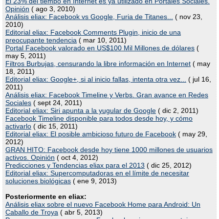
El 23% del tiempo en Internet es ya utilizado en Portales Sociales.
Opinión
( ago 3, 2010)
Análisis eliax: Facebook vs Google, Furia de Titanes...
( nov 23,
2010)
Editorial eliax: Facebook Comments Plugin, inicio de una
preocupante tendencia
( mar 10, 2011)
Portal Facebook valorado en US$100 Mil Millones de dólares
(
may 5, 2011)
Filtros Burbujas, censurando la libre información en Internet
( may
18, 2011)
Editorial eliax: Google+, si al inicio fallas, intenta otra vez...
( jul 16,
2011)
Análisis eliax: Facebook Timeline y Verbs. Gran avance en Redes
Sociales
( sept 24, 2011)
Editorial eliax: Siri apunta a la yugular de Google
( dic 2, 2011)
Facebook Timeline disponible para todos desde hoy, y cómo
activarlo
( dic 15, 2011)
Editorial eliax: El posible ambicioso futuro de Facebook
( may 29,
2012)
GRAN HITO: Facebook desde hoy tiene 1000 millones de usuarios
activos. Opinión
( oct 4, 2012)
Predicciones y Tendencias eliax para el 2013
( dic 25, 2012)
Editorial eliax: Supercomputadoras en el límite de necesitar
soluciones biológicas
( ene 9, 2013)
Posteriormente en eliax:
Análisis eliax sobre el nuevo Facebook Home para Android: Un
Caballo de Troya
( abr 5, 2013)