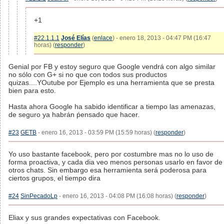
+1
#22.1.1.1
José Elías
(
enlace
) - enero 18, 2013 - 04:47 PM (16:47
horas) (
responder
)
Genial por FB y estoy seguro que Google vendrá con algo similar
no sólo con G+ si no que con todos sus productos
quizas....YOutube por Ejemplo es una herramienta que se presta
bien para esto.
Hasta ahora Google ha sabido identificar a tiempo las amenazas,
de seguro ya habrán ṕensado que hacer.
#23
GETB
- enero 16, 2013 - 03:59 PM (15:59 horas) (
responder
)
Yo uso bastante facebook, pero por costumbre mas no lo uso de
forma proactiva, y cada dia veo menos personas usarlo en favor de
otros chats. Sin embargo esa herramienta será poderosa para
ciertos grupos, el tiempo dira
#24
SinPecadoLp
- enero 16, 2013 - 04:08 PM (16:08 horas) (
responder
)
Eliax y sus grandes expectativas con Facebook.