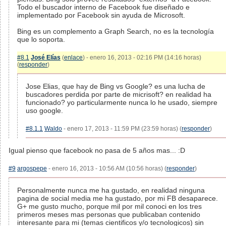
Todo el buscador interno de Facebook fue diseñado e
implementado por Facebook sin ayuda de Microsoft.
Bing es un complemento a Graph Search, no es la tecnología
que lo soporta.
#8.1
José Elías
(
enlace
) - enero 16, 2013 - 02:16 PM (14:16 horas)
(
responder
)
Jose Elias, que hay de Bing vs Google? es una lucha de
buscadores perdida por parte de micrisoft? en realidad ha
funcionado? yo particularmente nunca lo he usado, siempre
uso google.
#8.1.1
Waldo
- enero 17, 2013 - 11:59 PM (23:59 horas) (
responder
)
Igual pienso que facebook no pasa de 5 años mas... :D
#9
argospepe
- enero 16, 2013 - 10:56 AM (10:56 horas) (
responder
)
Personalmente nunca me ha gustado, en realidad ninguna
pagina de social media me ha gustado, por mi FB desaparece.
G+ me gusto mucho, porque mil por mil conoci en los tres
primeros meses mas personas que publicaban contenido
interesante para mi (temas cientificos y/o tecnologicos) sin