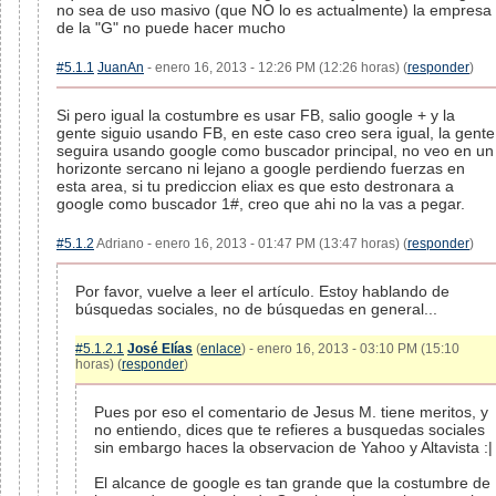
no sea de uso masivo (que NO lo es actualmente) la empresa
de la "G" no puede hacer mucho
#5.1.1
JuanAn
- enero 16, 2013 - 12:26 PM (12:26 horas) (
responder
)
Si pero igual la costumbre es usar FB, salio google + y la
gente siguio usando FB, en este caso creo sera igual, la gente
seguira usando google como buscador principal, no veo en un
horizonte sercano ni lejano a google perdiendo fuerzas en
esta area, si tu prediccion eliax es que esto destronara a
google como buscador 1#, creo que ahi no la vas a pegar.
#5.1.2
Adriano - enero 16, 2013 - 01:47 PM (13:47 horas) (
responder
)
Por favor, vuelve a leer el artículo. Estoy hablando de
búsquedas sociales, no de búsquedas en general...
#5.1.2.1
José Elías
(
enlace
) - enero 16, 2013 - 03:10 PM (15:10
horas) (
responder
)
Pues por eso el comentario de Jesus M. tiene meritos, y
no entiendo, dices que te refieres a busquedas sociales
sin embargo haces la observacion de Yahoo y Altavista :|
El alcance de google es tan grande que la costumbre de