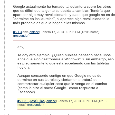
Google actualmente ha tomado tal delantera sobre los otros
que es difícil que la gente se decida a cambiar. Tendría que
aparecer algo muy revolucionario, y dado que google no es de
"dormirse en los laureles", si aparece algo revolucionario lo
más probable es que lo hagan ellos mismos.
#5.1.3
anv (
enlace
) - enero 17, 2013 - 01:06 PM (13:06 horas)
(
responder
)
anv,
Te doy otro ejemplo: ¿Quién hubiese pensado hace unos
años que algo destronaría a Windows? Y sin embargo, eso
es precisamente lo que está sucediendo con las tabletas
hoy día.
Aunque concuerdo contigo en que Google no es de
dormirse en sus laureles y ciertamente tratará de
contrarrestar cualquier cosa que le venga en el camino
(como lo hizo al sacar Google+ como respuesta a
Facebook).
#5.1.3.1
José Elías
(
enlace
) - enero 17, 2013 - 01:16 PM (13:16
horas) (
responder
)