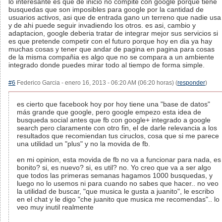
lo interesante es que de inicio no compite con google porque tiene
busquedas que son imposibles para google por la cantidad de
usuarios activos, asi que de entrada gano un terreno que nadie usa
y de ahi puede seguir invadiendo los otros. es asi, cambio y
adaptacion, google deberia tratar de integrar mejor sus servicios si
es que pretende competir con el futuro porque hoy en dia ya hay
muchas cosas y tener que andar de pagina en pagina para cosas
de la misma compañia es algo que no se compara a un ambiente
integrado donde puedes mirar todo al tiempo de forma simple.
#6
Federico Garcia - enero 16, 2013 - 06:20 AM (06:20 horas) (
responder
)
es cierto que facebook hoy por hoy tiene una "base de datos"
más grande que google, pero google empezo esta idea de
busqueda social antes que fb con google+ integrado a google
search pero claramente con otro fin, el de darle relevancia a los
resultados que recomiendan tus ciruclos, cosa que si me parece
una utilidad un "plus" y no la movida de fb.
en mi opinion, esta movida de fb no va a funcionar para nada, es
bonito? si, es nuevo? si, es util? no. Yo creo que va a ser algo
que todos las primeras semanas hagamos 1000 busquedas, y
luego no lo usemos ni para cuando no sabes que hacer.. no veo
la utilidad de buscar, "que musica le gusta a juanito", le escribo
en el chat y le digo "che juanito que musica me recomendas".. lo
veo muy inutil realmente