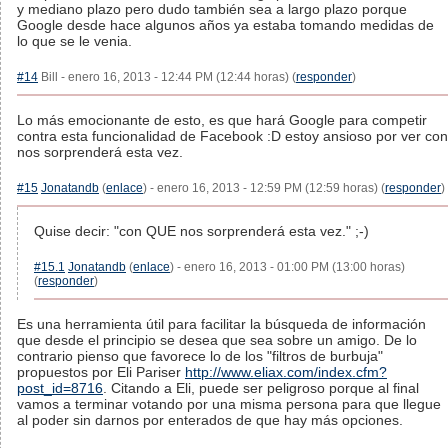
y mediano plazo pero dudo también sea a largo plazo porque
Google desde hace algunos años ya estaba tomando medidas de
lo que se le venia.
#14
Bill - enero 16, 2013 - 12:44 PM (12:44 horas) (
responder
)
Lo más emocionante de esto, es que hará Google para competir
contra esta funcionalidad de Facebook :D estoy ansioso por ver con
nos sorprenderá esta vez.
#15
Jonatandb
(
enlace
) - enero 16, 2013 - 12:59 PM (12:59 horas) (
responder
)
Quise decir: "con QUE nos sorprenderá esta vez." ;-)
#15.1
Jonatandb
(
enlace
) - enero 16, 2013 - 01:00 PM (13:00 horas)
(
responder
)
Es una herramienta útil para facilitar la búsqueda de información
que desde el principio se desea que sea sobre un amigo. De lo
contrario pienso que favorece lo de los "filtros de burbuja"
propuestos por Eli Pariser
http://www.eliax.com/index.cfm?
post_id=8716
. Citando a Eli, puede ser peligroso porque al final
vamos a terminar votando por una misma persona para que llegue
al poder sin darnos por enterados de que hay más opciones.