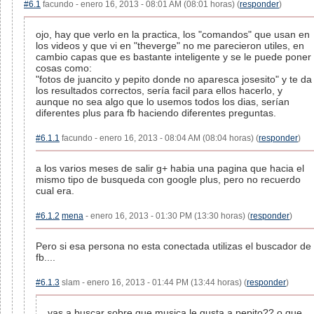
#6.1
facundo - enero 16, 2013 - 08:01 AM (08:01 horas) (
responder
)
ojo, hay que verlo en la practica, los "comandos" que usan en
los videos y que vi en "theverge" no me parecieron utiles, en
cambio capas que es bastante inteligente y se le puede poner
cosas como:
"fotos de juancito y pepito donde no aparesca josesito" y te da
los resultados correctos, sería facil para ellos hacerlo, y
aunque no sea algo que lo usemos todos los dias, serían
diferentes plus para fb haciendo diferentes preguntas.
#6.1.1
facundo - enero 16, 2013 - 08:04 AM (08:04 horas) (
responder
)
a los varios meses de salir g+ habia una pagina que hacia el
mismo tipo de busqueda con google plus, pero no recuerdo
cual era.
#6.1.2
mena
- enero 16, 2013 - 01:30 PM (13:30 horas) (
responder
)
Pero si esa persona no esta conectada utilizas el buscador de
fb....
#6.1.3
slam - enero 16, 2013 - 01:44 PM (13:44 horas) (
responder
)
vas a buscar sobre que musica le gusta a pepito?? o que