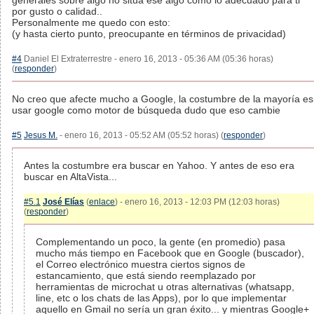
generales sobre algo no situa ese algo como lo adecuado para ti
por gusto o calidad..
Personalmente me quedo con esto:
(y hasta cierto punto, preocupante en términos de privacidad)
#4
Daniel El Extraterrestre - enero 16, 2013 - 05:36 AM (05:36 horas)
(
responder
)
No creo que afecte mucho a Google, la costumbre de la mayoría es
usar google como motor de búsqueda dudo que eso cambie
#5
Jesus M.
- enero 16, 2013 - 05:52 AM (05:52 horas) (
responder
)
Antes la costumbre era buscar en Yahoo. Y antes de eso era
buscar en AltaVista...
#5.1
José Elías
(
enlace
) - enero 16, 2013 - 12:03 PM (12:03 horas)
(
responder
)
Complementando un poco, la gente (en promedio) pasa
mucho más tiempo en Facebook que en Google (buscador),
el Correo electrónico muestra ciertos signos de
estancamiento, que está siendo reemplazado por
herramientas de microchat u otras alternativas (whatsapp,
line, etc o los chats de las Apps), por lo que implementar
aquello en Gmail no sería un gran éxito... y mientras Google+