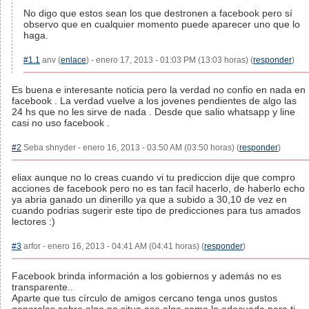
No digo que estos sean los que destronen a facebook pero sí
observo que en cualquier momento puede aparecer uno que lo
haga.
#1.1
anv (
enlace
) - enero 17, 2013 - 01:03 PM (13:03 horas) (
responder
)
Es buena e interesante noticia pero la verdad no confio en nada en
facebook . La verdad vuelve a los jovenes pendientes de algo las
24 hs que no les sirve de nada . Desde que salio whatsapp y line
casi no uso facebook .
#2
Seba shnyder - enero 16, 2013 - 03:50 AM (03:50 horas) (
responder
)
eliax aunque no lo creas cuando vi tu prediccion dije que compro
acciones de facebook pero no es tan facil hacerlo, de haberlo echo
ya abria ganado un dinerillo ya que a subido a 30,10 de vez en
cuando podrias sugerir este tipo de predicciones para tus amados
lectores :)
#3
arfor - enero 16, 2013 - 04:41 AM (04:41 horas) (
responder
)
Facebook brinda información a los gobiernos y además no es
transparente..
Aparte que tus círculo de amigos cercano tenga unos gustos