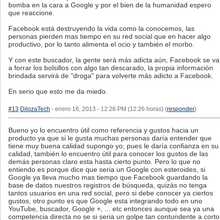
bomba en la cara a Google y por el bien de la humanidad espero
que reaccione.
Facebook está destruyendo la vida como la conocemos, las
personas pierden mas tiempo en su red social que en hacer algo
productivo, por lo tanto alimenta el ocio y también el morbo.
Y con este buscador, la gente será más adicta aún, Facebook se va
a forrar los bolsillos con algo tan descarado, la propia información
brindada servirá de "droga" para volverte más adicto a Facebook.
En serio que esto me da miedo.
#13
DilozaTech
- enero 16, 2013 - 12:26 PM (12:26 horas) (
responder
)
Bueno yo lo encuentro útil como referencia y gustos hacia un
producto ya que si le gusta muchas personas daría entender que
tiene muy buena calidad supongo yo, pues le daría confianza en su
calidad, también lo encuentro útil para conocer los gustos de las
demás personas claro esta hasta cierto punto. Pero lo que no
entiendo es porque dice que seria un Google con esteroides, si
Google ya lleva mucho mas tiempo que Facebook guardando la
base de datos nuestros registros de búsqueda, quizás no tenga
tantos usuarios en una red social, pero si debe conocer ya ciertos
gustos, otro punto es que Google esta integrando todo en uno
YouTube, buscador, Google +, ... etc entonces aunque sea ya una
competencia directa no se si seria un golpe tan contundente a corto