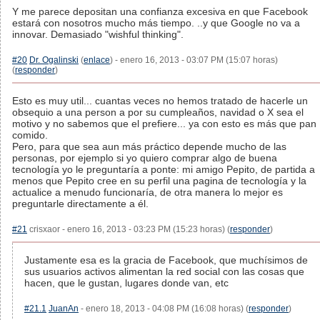
Y me parece depositan una confianza excesiva en que Facebook
estará con nosotros mucho más tiempo. ..y que Google no va a
innovar. Demasiado "wishful thinking".
#20
Dr. Ogalinski
(
enlace
) - enero 16, 2013 - 03:07 PM (15:07 horas)
(
responder
)
Esto es muy util... cuantas veces no hemos tratado de hacerle un
obsequio a una person a por su cumpleaños, navidad o X sea el
motivo y no sabemos que el prefiere... ya con esto es más que pan
comido.
Pero, para que sea aun más práctico depende mucho de las
personas, por ejemplo si yo quiero comprar algo de buena
tecnología yo le preguntaría a ponte: mi amigo Pepito, de partida a
menos que Pepito cree en su perfil una pagina de tecnología y la
actualice a menudo funcionaría, de otra manera lo mejor es
preguntarle directamente a él.
#21
crisxaor - enero 16, 2013 - 03:23 PM (15:23 horas) (
responder
)
Justamente esa es la gracia de Facebook, que muchísimos de
sus usuarios activos alimentan la red social con las cosas que
hacen, que le gustan, lugares donde van, etc
#21.1
JuanAn
- enero 18, 2013 - 04:08 PM (16:08 horas) (
responder
)