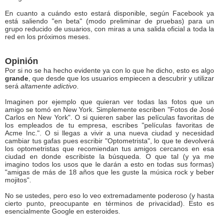
En cuanto a cuándo esto estará disponible, según Facebook ya
está saliendo "en beta" (modo preliminar de pruebas) para un
grupo reducido de usuarios, con miras a una salida oficial a toda la
red en los próximos meses.
Opinión
Por si no se ha hecho evidente ya con lo que he dicho, esto es algo
grande
, que desde que los usuarios empiecen a descubrir y utilizar
será
altamente adictivo
.
Imaginen por ejemplo que quieran ver todas las fotos que un
amigo se tomó en New York. Simplemente escriben "Fotos de José
Carlos en New York". O si quieren saber las películas favoritas de
los empleados de tu empresa, escribes "películas favoritas de
Acme Inc.". O si llegas a vivir a una nueva ciudad y necesidad
cambiar tus gafas pues escribir "Optometrista", lo que te devolverá
los optometristas que recomiendan tus amigos cercanos en esa
ciudad en donde escribiste la búsqueda. O que tal (y ya me
imagino todos los usos que le darán a esto en todas sus formas)
"amigas de más de 18 años que les guste la música rock y beber
mojitos".
No se ustedes, pero eso lo veo extremadamente poderoso (y hasta
cierto punto, preocupante en términos de privacidad). Esto es
esencialmente Google en esteroides.