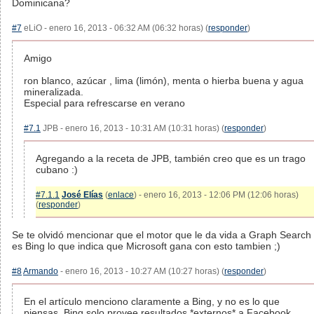
Dominicana?
#7
eLiO - enero 16, 2013 - 06:32 AM (06:32 horas) (
responder
)
Amigo
ron blanco, azúcar , lima (limón), menta o hierba buena y agua
mineralizada.
Especial para refrescarse en verano
#7.1
JPB - enero 16, 2013 - 10:31 AM (10:31 horas) (
responder
)
Agregando a la receta de JPB, también creo que es un trago
cubano :)
#7.1.1
José Elías
(
enlace
) - enero 16, 2013 - 12:06 PM (12:06 horas)
(
responder
)
Se te olvidó mencionar que el motor que le da vida a Graph Search
es Bing lo que indica que Microsoft gana con esto tambien ;)
#8
Armando
- enero 16, 2013 - 10:27 AM (10:27 horas) (
responder
)
En el artículo menciono claramente a Bing, y no es lo que
piensas. Bing solo provee resultados *externos* a Facebook.