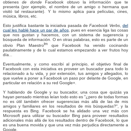
obtienes
de donde
Facebook obtuvo la información que te
presenta (por ejemplo, el nombre de un amigo o hermana que
visitó tal restaurante). Y lo mismo aplica para películas, cines,
música, libros, etc.
Esto justifica bastante la iniciativa pasada de
Facebook Verbs
,
del
cual les hablé hace un par de años
, pues en esencia liga las cosas
que nos gustan y hacemos, con un sistema de sugerencia y
búsqueda de información. O en otras palabras, esto es parte de un
tm
obvio Plan Maestro
que Facebook ha venido cocinando
paulatinamente y de lo cual estamos empezando a ver frutos hoy
día...
Eventualmente, y como escribí al principio, el objetivo final de
Facebook con esta iniciativa es proveer un buscador para todo lo
relacionado a tu vida, y por extensión, tus amigos y allegados, lo
que vuelve a poner a Facebook un paso por delante de Google, en
particular en relación a su red Google+.
Y hablando de Google y su buscador, una cosa que quizás ya
hayan pensado mientras leían todo esto es "¿pero de todas formas
no es útil
también
ofrecer sugerencias más allá de las de mis
amigos y familiares en los resultados de mis búsquedas?", y la
respuesta es Bing. Facebook se ha alidado una vez más con
Microsoft para utilizar su buscador Bing para proveer resultados
adicionales más allá de los resultados dentro de Facebook, lo que
es una buena movida y que una vez más perjudica directamente a
Google.