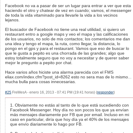
Facebook no va a pasar de ser un lugar para entrar a ver que esta
haciendo el otro y chatear de vez en cuando; vamos, el messenger
de toda la vida vitaminado para llevarle la vida a los vecinos
lejanos.
El buscador de Facebook no tiene una real utilidad, si quiero un
restaurant entro a google maps y veo el mapa y las calificaciones
de los usuarios, no solo de mis contactos; los comentarios me dan
una idea y tengo el mapa, la ruta, como llegar, la distancia, lo
pongo en el gps y para el restaurant. Vamos que eso de buscar lo
que le gusta a pepito es una chorrada de las grandes; algo que
estoy totalmente seguro que no voy a necesitar y de querer saber
mejor le pregunto a pepito por chat.
Hace varios años hiciste una alarma parecida con el FMS
eliax.com/index.cfm?post_id=8262 esto no sera mas de lo mismo...
mucha bulla para cosas innecesarias.
#25
FreMesA - enero 16, 2013 - 07:41 PM (19:41 horas) (
responder
)
1. Obviamente no estás al tanto de lo que está sucediendo con
Facebook Messenger. Hoy día no son pocos los que ya envían
más mensajes diariamente por FB que por email. Incluso en mi
caso en particular, diría que hoy día ya el 40% de los mensajes
que envío diariamente lo hago por FB.