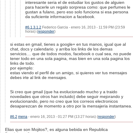
interesante seria el de estudiar los gustos de alguien
para hacerle un regalo sorpresa como: que perfumes le
gustan a fulano, pero eso solo funciona si esa persona
da suficiente informacion a facebook.
#6.1.3.1.2
Federico Garcia - enero 16, 2013 - 11:59 PM (23:59
horas) (
responder
)
si estas en gmail, tienes a google+ en tus manos, igual que al
chat, docs y calendario. y arriba los links de los demas
servicios.... que de todos modos, facebook o cual sea, no puede
tener todo en una sola pagina, mas bien en una sola pagina los
links de todo.
por ejemplo:
estas viendo el perfil de un amigo, si quieres ver tus mensajes
debes irte al link de mensajes.
Si creo que gmail (que ha evolucionado mucho y a traido
novedades que otros han incluido) debe seguir mejorando y
evolucionando, pero no creo que los correos electronicos
desaparezcan de momento a otro por la mensajeria instantanea.
#6.2
mena
- enero 16, 2013 - 01:27 PM (13:27 horas) (
responder
)
Elias que son Mojitos?, es alguna bebida en Republica