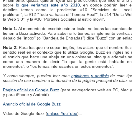
Finalmente, quizás quieran ojear las predicciones que hice el año
sobre
lo que veríamos este año 2010
, en donde podrán leer 
detalles temas como la predicción #10 "Servicios de Locali
proliferan", la #12 "Todo va hacia el 'Tiempo Real'", la #14 "De la We
la Web 3.0", y la #30 "Portales Sociales al estilo móvil".
Nota 1:
Al momento de escribir este artículo, no todas las cuentas d
tienen a Buzz activado. Para saber si lo tienes, simplemente verifica a
debajo de "inbox" (o "Bandeja de Entradas") dice "Buzz" con un enla
Nota 2:
Para los que no sepan inglés, les aclaro que el nombre Buz
sentido real en el contexto que lo utiliza Google. Buzz en inglés no 
el sonido que hace una abeja en una colmena, sino que además se 
como una manera de decir "lo que la gente está hablado en
momentos", o "los temas interesantes en estos momentos".
Y como siempre, pueden leer mas
opiniones y análisis
de este tip
sección de ese nombre a la derecha de la página principal de eliax.
Página oficial de Google Buzz
(para navegadores web en PC, Mac y 
y para iPhone y Android)
Anuncio oficial de Google Buzz
Video de Google Buzz (
enlace YouTube
)...