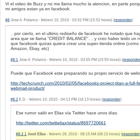
Vi el video de Buzz y no me llama mucho la atencion, en parte porq
mi amigos estan ya en facebook.
#8
Jose A. Polanco - febrero 10, 2010 - 03:52 PM (15:52 horas) (
responder
)
...por cierto, en el ultimo rediseño de facebook he notado que ha
area que se llama "CREDIT BALANCE".... y creo haber leido un 
que facebook quizas quiera crear una super-tienda online (como
Amazon, Ebay, etc)
#8.1
Jose A. Polanco - febrero 10, 2010 - 03:55 PM (15:55 horas) (
responde
Puede que Facebook este preparando su propio servicio de webm
http://techcrunch.com/2010/02/05/facebooks-project-titan-a-full-f
webmail-product/
#8.2
E.D. - febrero 10, 2010 - 04:13 PM (16:13 horas) (
responder
)
Ese rumor salió en Eliax vía Twitter hace unos días:
http://twitter.com/twitteliax/status/8697720661
#8.2.1
José Elías
- febrero 28, 2010 - 08:15 AM (08:15 horas) (
responder