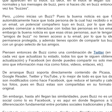
que aparecen en tu inbox. Es decir, en el inbox te llegan tus 
normales y tus mensajes de buzz, pero si haces clic en buzz entonc
vez los "buzzes".
Pero, ¿cómo inicias un Buzz? Pues la buena noticia es que 
automáticamente hace que toda persona de la cual haz recibido o 
un email, un
potencial
compañero tuyo en buzz, por lo que de
puedes comenzar a interactuar con todas las personas en tus emai
embargo la buena noticia es que esas otras personas, aun te teng
"amigos de buzz" no tienen acceso a tu email, por lo que tu id
permanece protegida, y además tienes opción de compartir tus bu
con un grupo selecto de tus amigos.
Piensen entonces de Buzz como una combinación de
Twitter
(en
cada vez que actualizas tu estado, todos los que te siguen obtie
actualización) y Facebook (en donde puedes compartir no solo me
sino que información mas rica como fotos, videos, enlaces, etc).
De arranque Buzz soporta directamente contenido de Picasa, F
Google Reader, Twitter y YouTube, y lo mejor de todo es que tus d
son modificados como hace Facebook, que reduce el tamaño y cal
tus fotos, pues en Buzz estas son compartidas en su format
original.
Sin embargo, hasta ahí llegan las similaridades, pues Buzz no es un
social como lo es Facebook, y es aquí en donde llegamos a l
diferenciación fundamental entre portales sociales tradicionales y Bu