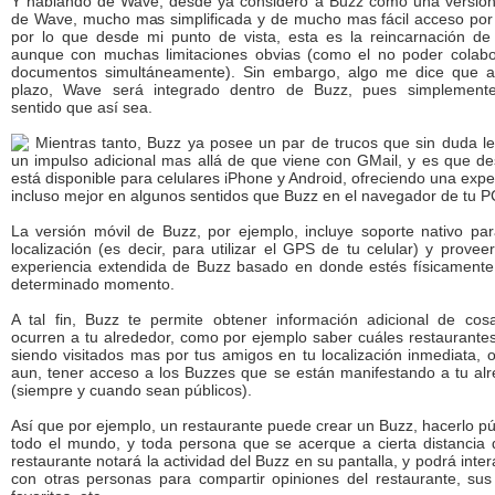
Y hablando de Wave, desde ya considero a Buzz como una versión
de Wave, mucho mas simplificada y de mucho mas fácil acceso por
por lo que desde mi punto de vista, esta es la reincarnación d
aunque con muchas limitaciones obvias (como el no poder colabo
documentos simultáneamente). Sin embargo, algo me dice que al
plazo, Wave será integrado dentro de Buzz, pues simplemente
sentido que así sea.
Mientras tanto, Buzz ya posee un par de trucos que sin duda l
un impulso adicional mas allá de que viene con GMail, y es que d
está disponible para celulares iPhone y Android, ofreciendo una expe
incluso mejor en algunos sentidos que Buzz en el navegador de tu P
La versión móvil de Buzz, por ejemplo, incluye soporte nativo pa
localización (es decir, para utilizar el GPS de tu celular) y provee
experiencia extendida de Buzz basado en donde estés físicament
determinado momento.
A tal fin, Buzz te permite obtener información adicional de co
ocurren a tu alrededor, como por ejemplo saber cuáles restaurante
siendo visitados mas por tus amigos en tu localización inmediata, 
aun, tener acceso a los Buzzes que se están manifestando a tu al
(siempre y cuando sean públicos).
Así que por ejemplo, un restaurante puede crear un Buzz, hacerlo pú
todo el mundo, y toda persona que se acerque a cierta distancia
restaurante notará la actividad del Buzz en su pantalla, y podrá inter
con otras personas para compartir opiniones del restaurante, sus