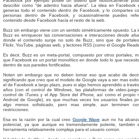
Facebook por ejemplo posee un diseño que filosóficamente pod
describir como "de adentro hacia afuera". La idea en Facebook 
generas todo el contenido
dentro
de Facebook, y lo compartes c
personas
dentro
de Facebook, y ocasionalmente puedes refer
contenido
desde
Facebook hacia el resto de la web.
Buzz sin embargo viene con un sentido simétricamente opuesto. La 
Buzz es enriquecer las conversaciones e interacciones
desde afu
donde el contenido surge no solo de Buzz, sino que de portale
Flickr, YouTube, páginas web, y lectores RSS (como el Google Reade
Es decir, Buzz es un meta-portal, compuesto por otros portales, m
que Facebook es un portal monolítico en donde todo lo que necesit
dentro de sus paredes fortificadas.
Noten sin embargo que no deben tomar eso que acabo de deci
significando que creo que el modelo de Google vaya a ser mas exit
el de Facebook a largo plazo, pues si algo hemos aprendido a través
años (con el control de Windows, las plataformas de video-juego
control de iTunes y el App Store del iPhone, así como el propio
Android de Google), es que muchas veces los usuarios finales pr
algo menos sofisticado, pero mas simple, aun terminen c
restricciones.
Esa es la razón por la cual creo
Google Wave
aun no ha alcanz
potencial, ya que aunque es tremendamente potente, también 
herramienta relativamente compleja para el usuario común.