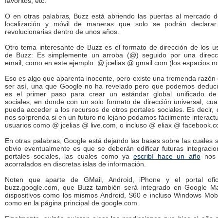
favoritos, etc.
O en otras palabras, Buzz está abriendo las puertas al mercado 
localización y móvil de maneras que solo se podrán declara
revolucionarias dentro de unos años.
Otro tema interesante de Buzz es el formato de dirección de los u
de Buzz: Es simplemente un arroba (@) seguido por una direcc
email, como en este ejemplo: @ jcelias @ gmail.com (los espacios no
Eso es algo que aparenta inocente, pero existe una tremenda razón
ser así, una que Google no ha revelado pero que podemos deduci
es el primer paso para crear un estándar global unificado de
sociales, en donde con un solo formato de dirección universal, cua
pueda acceder a los recursos de otros portales sociales. Es decir,
nos sorprenda si en un futuro no lejano podamos fácilmente interact
usuarios como @ jcelias @ live.com, o incluso @ eliax @ facebook.
En otras palabras, Google está dejando las bases sobre las cuales 
obvio eventualmente es que se deberán edificar futuras integraci
portales sociales, las cuales como ya
escribí hace un año
nos 
acorralados en discretas islas de información.
Noten que aparte de GMail, Android, iPhone y el portal ofic
buzz.google.com, que Buzz también será integrado en Google M
dispositivos como los mismos Android, S60 e incluso Windows Mobi
como en la página principal de google.com.