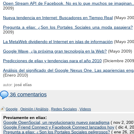
Open Stream API de Facebook. No es lo que muchos se imaginan..
2009)
Nueva tendencia en Internet: Buscadores en Tiempo Real
(Mayo 200
Pregunta a eliax: ¿Son los Portales Sociales una moda pasajera?
2009)
La MetaWeb dividiendo el Internet en islas de información
(Mayo 200
Google Wave, ¿la próxima gran tecnología en la Web?
(Mayo 2009)
Predicciones de eliax y tendencias para el año 2010
(Diciembre 2009
Análisis del significado del Google Nexus One. Las apariencias eng
(Enero 2010)
autor:
josé elías
36 comentarios
Google
,
Opinión / Análisis
,
Redes Sociales
,
Videos
Previamente en eliax:
Google OpenSocial, un revolucionario nuevo paradigma
( nov 2, 200
Google Friend Connect y Facebook Connect lanzados hoy
( dic 4, 2
Pregunta a eliax: ¿Son los Portales Sociales peligrosos?
( ene 26, 2