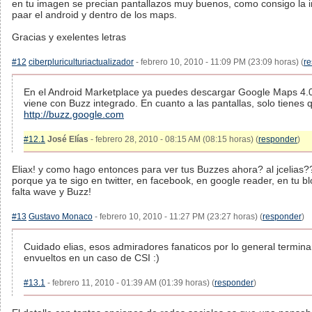
en tu imagen se precian pantallazos muy buenos, como consigo la i
paar el android y dentro de los maps.
Gracias y exelentes letras
#12
ciberpluriculturiactualizador
- febrero 10, 2010 - 11:09 PM (23:09 horas) (
r
En el Android Marketplace ya puedes descargar Google Maps 4.
viene con Buzz integrado. En cuanto a las pantallas, solo tienes q
http://buzz.google.com
#12.1
José Elías
- febrero 28, 2010 - 08:15 AM (08:15 horas) (
responder
)
Eliax! y como hago entonces para ver tus Buzzes ahora? al jcelias?
porque ya te sigo en twitter, en facebook, en google reader, en tu bl
falta wave y Buzz!
#13
Gustavo Monaco
- febrero 10, 2010 - 11:27 PM (23:27 horas) (
responder
)
Cuidado elias, esos admiradores fanaticos por lo general termin
envueltos en un caso de CSI :)
#13.1
- febrero 11, 2010 - 01:39 AM (01:39 horas) (
responder
)