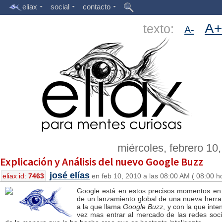
eliax
social
contacto
A+
texto:
A-
miércoles, febrero 10
Explicación y Análisis del nuevo Google Buzz
josé elías
eliax id:
7463
en feb 10, 2010 a las 08:00 AM ( 08:00 h
Google está en estos precisos momentos en
de un lanzamiento global de una nueva herr
a la que llama
Google Buzz
, y con la que inte
vez mas entrar al mercado de las redes soci