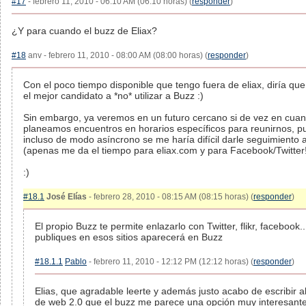
#17
- febrero 11, 2010 - 06:10 AM (06:10 horas) (
responder
)
¿Y para cuando el buzz de Eliax?
#18
anv - febrero 11, 2010 - 08:00 AM (08:00 horas) (
responder
)
Con el poco tiempo disponible que tengo fuera de eliax, diría que
el mejor candidato a *no* utilizar a Buzz :)
Sin embargo, ya veremos en un futuro cercano si de vez en cua
planeamos encuentros en horarios específicos para reunirnos, p
incluso de modo asíncrono se me haría difícil darle seguimiento 
(apenas me da el tiempo para eliax.com y para Facebook/Twitter
:)
#18.1
José Elías
- febrero 28, 2010 - 08:15 AM (08:15 horas) (
responder
)
El propio Buzz te permite enlazarlo con Twitter, flikr, facebook.
publiques en esos sitios aparecerá en Buzz
#18.1.1
Pablo
- febrero 11, 2010 - 12:12 PM (12:12 horas) (
responder
)
Elias, que agradable leerte y además justo acabo de escribir a
de web 2.0 que el buzz me parece una opción muy interesante