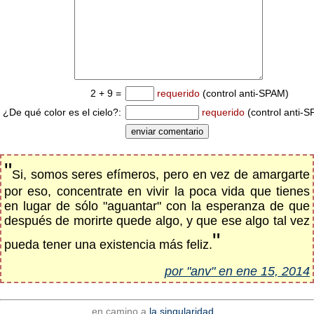
2 + 9 =
requerido
(control anti-SPAM)
¿De qué color es el cielo?:
requerido
(control anti-
"
Si, somos seres efímeros, pero en vez de amargarte
por eso, concentrate en vivir la poca vida que tienes
en lugar de sólo "aguantar" con la esperanza de que
después de morirte quede algo, y que ese algo tal vez
"
pueda tener una existencia más feliz.
por "anv" en ene 15, 2014
en camino a
la singularidad...