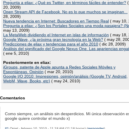
Pregunta a eliax: ¿Qué es Twitter, en términos fáciles de entender?
(
20, 2009)
Open Stream API de Facebook. No es lo que muchos se imaginan...
28, 2009)
Nueva tendencia en Internet: Buscadores en Tiempo Real
( may 10, 
Pregunta a eliax: ¿Son los Portales Sociales una moda pasajera? (N
may 13, 2009)
La MetaWeb dividiendo el Internet en islas de información
( may 18, 
Google Wave, ¿la próxima gran tecnología en la Web?
( may 28, 20
Predicciones de eliax y tendencias para el año 2010
( dic 28, 2009)
Análisis del significado del Google Nexus One. Las apariencias enga
( ene 5, 2010)
Posteriormente en eliax:
iGroups, patente de Apple apunta a Redes Sociales Móviles y
Espontáneas. Opinión
( mar 20, 2010)
Google I/O 2010: Impresiones, opinión/análisis (Google TV, Android,
WebM, Wave, Books, etc)
( may 24, 2010)
Comentarios
Como siempre, un análisis sin desperdicios. Mi única observación e
google quiere controlar el mundo x)
#1
Oniel - febrero 10, 2010 - 11:18 AM (11:18 horas) (
responder
)