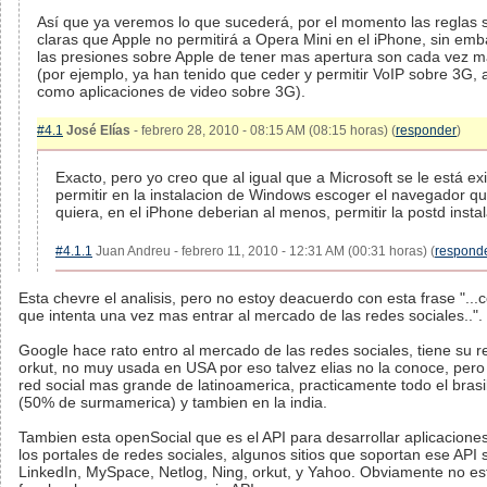
Así que ya veremos lo que sucederá, por el momento las reglas
claras que Apple no permitirá a Opera Mini en el iPhone, sin emb
las presiones sobre Apple de tener mas apertura son cada vez 
(por ejemplo, ya han tenido que ceder y permitir VoIP sobre 3G, 
como aplicaciones de video sobre 3G).
#4.1
José Elías
- febrero 28, 2010 - 08:15 AM (08:15 horas) (
responder
)
Exacto, pero yo creo que al igual que a Microsoft se le está ex
permitir en la instalacion de Windows escoger el navegador q
quiera, en el iPhone deberian al menos, permitir la postd instal
#4.1.1
Juan Andreu - febrero 11, 2010 - 12:31 AM (00:31 horas) (
respond
Esta chevre el analisis, pero no estoy deacuerdo con esta frase "...c
que intenta una vez mas entrar al mercado de las redes sociales..".
Google hace rato entro al mercado de las redes sociales, tiene su r
orkut, no muy usada en USA por eso talvez elias no la conoce, pero 
red social mas grande de latinoamerica, practicamente todo el brasil
(50% de surmamerica) y tambien en la india.
Tambien esta openSocial que es el API para desarrollar aplicacione
los portales de redes sociales, algunos sitios que soportan ese API 
LinkedIn, MySpace, Netlog, Ning, orkut, y Yahoo. Obviamente no es