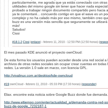
particularmente, me agrada que ya estás conectado con otras
utilidades del mismo google sin tener que hacer nada especial
probado a trabajar ningún documento compartido pero hacia al
ya te comentaré... concuerdo contigo en que el wave es un po
complejo y no ha calado más por eso mismo, también creo que
buzz es una versión más sencilla que seguramente se utlizar
más!
Saludos!
Cissi
#18.1.2
Cissi
(
enlace
) - febrero 11, 2010 - 12:50 PM (12:50 horas) (
respo
El mes pasado KDE anunció el proyecto ownCloud:
De esta forma los usuarios pueden acceder desde una red social a 
archivos de otras redes sociales sin ocupar crear cuentas en todas 
redes. La versión 1.0 sale en marzo, con licencia GPL.
http://vivalinux.com.ar/desktop/kde-owncloud
#19
ownCloud - febrero 11, 2010 - 05:33 PM (17:33 horas) (
responder
)
Eliax. encontre esta noticia sobre Google Buzz donde fue demanda.
http://www.eltiempo.com/enter/actualidad_a/demanda-contra-red-soc
buzz-de-google_7232187-1