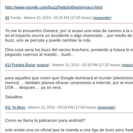
http://www.google.com/buzz/help/intl/es/privacy.html
#9
Tronks - febrero 10, 2010 - 05:05 PM (17:05 horas) (
responder
)
Yo me lo encuentro chevere, por si acaso uno esta de camino a la c
en el trayecto ocurre un accidente o algo imprevisto... por medio de
buzz, uno se percata y puede cambiar la ruta.
Otra cosa seria los buzz del vecino brechero, poniendo q fulana le e
pegando cuernos al marido... bueh...
#10
Frankie Bloise
(
enlace
) - febrero 10, 2010 - 05:35 PM (17:35 horas) (
respo
para aquellos que creen que Google dominará el mundo (electrónic
menos) ... también planea ofrecer conexiones a internet, por el mo
USA ... después ... ya se verá.
Saluditos
#11
Yo Mero
- febrero 10, 2010 - 05:58 PM (17:58 horas) (
responder
)
Como se llama la palicacion para android?
solo existe una un-oficial que te manda a una liga de buzz pero hasta