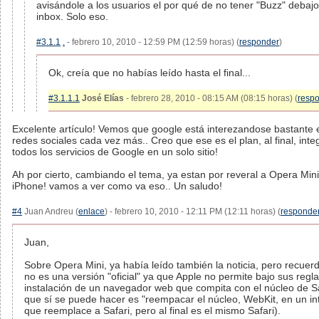
avisándole a los usuarios el por qué de no tener "Buzz" debajo
inbox. Solo eso.
#3.1.1
.
- febrero 10, 2010 - 12:59 PM (12:59 horas) (
responder
)
Ok, creía que no habías leído hasta el final...
#3.1.1.1
José Elías
- febrero 28, 2010 - 08:15 AM (08:15 horas) (
resp
Excelente artículo! Vemos que google está interezandose bastante 
redes sociales cada vez más.. Creo que ese es el plan, al final, inte
todos los servicios de Google en un solo sitio!
Ah por cierto, cambiando el tema, ya estan por reveral a Opera Mini
iPhone! vamos a ver como va eso.. Un saludo!
#4
Juan Andreu (
enlace
) - febrero 10, 2010 - 12:11 PM (12:11 horas) (
responde
Juan,
Sobre Opera Mini, ya había leído también la noticia, pero recuer
no es una versión "oficial" ya que Apple no permite bajo sus regla
instalación de un navegador web que compita con el núcleo de Sa
que sí se puede hacer es "reempacar el núcleo, WebKit, en un in
que reemplace a Safari, pero al final es el mismo Safari).