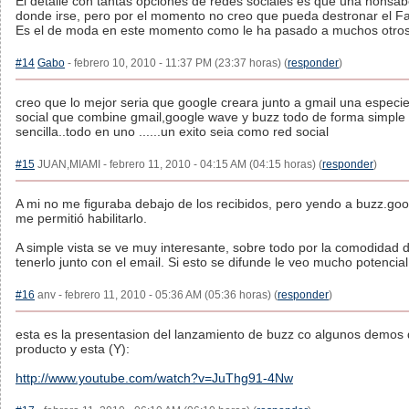
El detalle con tantas opciones de redes sociales es que una nonsa
donde irse, pero por el momento no creo que pueda destronar el F
Es el de moda en este momento como le ha pasado a muchos otros
#14
Gabo
- febrero 10, 2010 - 11:37 PM (23:37 horas) (
responder
)
creo que lo mejor seria que google creara junto a gmail una especi
social que combine gmail,google wave y buzz todo de forma simple
sencilla..todo en uno ......un exito seia como red social
#15
JUAN,MIAMI - febrero 11, 2010 - 04:15 AM (04:15 horas) (
responder
)
A mi no me figuraba debajo de los recibidos, pero yendo a buzz.go
me permitió habilitarlo.
A simple vista se ve muy interesante, sobre todo por la comodidad 
tenerlo junto con el email. Si esto se difunde le veo mucho potencial
#16
anv - febrero 11, 2010 - 05:36 AM (05:36 horas) (
responder
)
esta es la presentasion del lanzamiento de buzz co algunos demos 
producto y esta (Y):
http://www.youtube.com/watch?v=JuThg91-4Nw