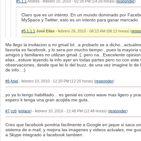
#5.1.1
Andres - febrero 10, 2010 - 02:26 PM (14:26 horas) (
responder
)
Claro que es un intento. En un mundo dominado por Faceb
MySpace y Twitter, esto es un intento para ganar mercado.
#5.1.1.1
José Elías
- febrero 28, 2010 - 08:15 AM (08:15 horas) (
resp
Me llego la invitacion a mi gmail lol...a probarlo se a dicho...actual
favorita es facebook, y lo sera por mucho tiempo , pues la mayoria 
amigos y familiares no utilizan gmail :(, pero na...Execelente opinion
eliax...estuve leyendo la info ayer en todas partes pero no con este 
observaciones, desde que lei lo del buzz, de una vez imagine lo de l
de info...:)
#6
Ariel
- febrero 10, 2010 - 12:20 PM (12:20 horas) (
responder
)
yo ya lo tengo habilitado... es genial es como wave mas ligero y prac
espero k tenga una gran acojida me guta..
#7
ccb
(
enlace
) - febrero 10, 2010 - 12:48 PM (12:48 horas) (
responder
)
Creo que facebook pondria facilmente a Google en jaque si saca un
sistema de e-mail, y mejora las imagenes y videos actuales, me gus
a Skype integrado a facebook tambien.