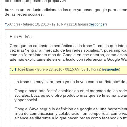
facebook que posee su propia API.
buzz es un producto adicional a los que ya posee google para el m
de las redes sociales.
#5
Andres - febrero 10, 2010 - 12:16 PM (12:16 horas) (
responder
)
Hola Andrés,
Creo que no captaste la semántica se la frase "...con la que inte
vez mas* entrar al mercado de las redes sociales..", pues implic
este es *otro* intento mas de Google en ese entorno, como aclar
además explícitamente en el articulo con referencia a Google Wa
#5.1
José Elías
- febrero 28, 2010 - 08:15 AM (08:15 horas) (
responder
)
La frase es muy clara, pero yo no lo veo como un *intento* de 
Google hace rato *esta* establecido en el mercado de las red
sociales. buzz es solo otro producto mas que se le suma a wav
y opensocial.
Google Wave segun la definicion de google es: una herramien
linea de comunicacion y colaboracion en tiempo real, como vez
alcance es diferente a lo que hacen redes como facebook o m