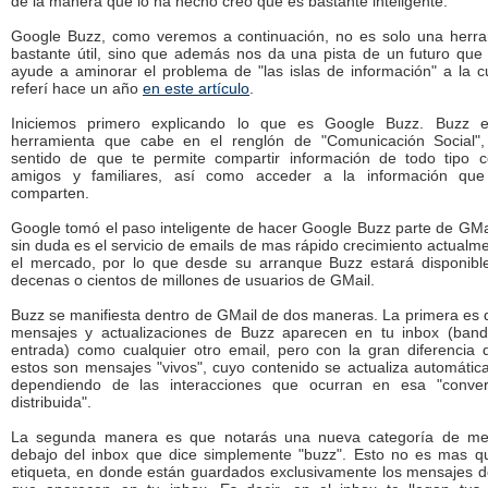
de la manera que lo ha hecho creo que es bastante inteligente.
Google Buzz, como veremos a continuación, no es solo una herra
bastante útil, sino que además nos da una pista de un futuro que
ayude a aminorar el problema de "las islas de información" a la 
referí hace un año
en este artículo
.
Iniciemos primero explicando lo que es Google Buzz. Buzz 
herramienta que cabe en el renglón de "Comunicación Social",
sentido de que te permite compartir información de todo tipo c
amigos y familiares, así como acceder a la información que
comparten.
Google tomó el paso inteligente de hacer Google Buzz parte de GMa
sin duda es el servicio de emails de mas rápido crecimiento actualm
el mercado, por lo que desde su arranque Buzz estará disponibl
decenas o cientos de millones de usuarios de GMail.
Buzz se manifiesta dentro de GMail de dos maneras. La primera es 
mensajes y actualizaciones de Buzz aparecen en tu inbox (band
entrada) como cualquier otro email, pero con la gran diferencia
estos son mensajes "vivos", cuyo contenido se actualiza automáti
dependiendo de las interacciones que ocurran en esa "conver
distribuida".
La segunda manera es que notarás una nueva categoría de me
debajo del inbox que dice simplemente "buzz". Esto no es mas q
etiqueta, en donde están guardados exclusivamente los mensajes 