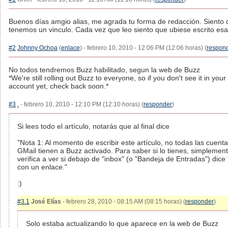
Buenos días amgio alias, me agrada tu forma de redacción. Siento
tenemos un vinculo. Cada vez que leo siento que ubiese escrito esa
#2
Johnny Ochoa
(
enlace
) - febrero 10, 2010 - 12:06 PM (12:06 horas) (
respon
No todos tendremos Buzz habilitado, segun la web de Buzz
*We're still rolling out Buzz to everyone, so if you don't see it in you
account yet, check back soon.*
#3
.
- febrero 10, 2010 - 12:10 PM (12:10 horas) (
responder
)
Si lees todo el artículo, notarás que al final dice
"Nota 1: Al momento de escribir este artículo, no todas las cuent
GMail tienen a Buzz activado. Para saber si lo tienes, simplemen
verifica a ver si debajo de "inbox" (o "Bandeja de Entradas") dice
con un enlace."
:)
#3.1
José Elías
- febrero 28, 2010 - 08:15 AM (08:15 horas) (
responder
)
Solo estaba actualizando lo que aparece en la web de Buzz