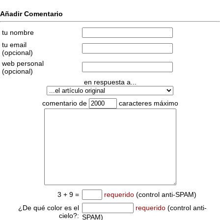
Añadir Comentario
tu nombre
tu email
(opcional)
web personal
(opcional)
en respuesta a...
comentario de
caracteres máximo
3 + 9 =
requerido
(control anti-SPAM)
¿De qué color es el
requerido
(control anti-
cielo?:
SPAM)