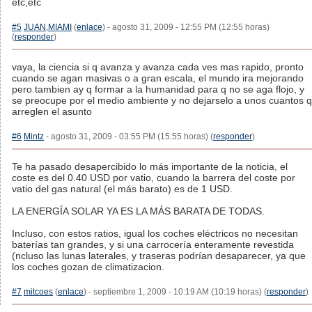
etc,etc
#5
JUAN,MIAMI
(
enlace
) - agosto 31, 2009 - 12:55 PM (12:55 horas)
(
responder
)
vaya, la ciencia si q avanza y avanza cada ves mas rapido, pronto
cuando se agan masivas o a gran escala, el mundo ira mejorando
pero tambien ay q formar a la humanidad para q no se aga flojo, y
se preocupe por el medio ambiente y no dejarselo a unos cuantos q
arreglen el asunto
#6
Mintz
- agosto 31, 2009 - 03:55 PM (15:55 horas) (
responder
)
Te ha pasado desapercibido lo más importante de la noticia, el
coste es del 0.40 USD por vatio, cuando la barrera del coste por
vatio del gas natural (el más barato) es de 1 USD.
LA ENERGÍA SOLAR YA ES LA MÁS BARATA DE TODAS.
Incluso, con estos ratios, igual los coches eléctricos no necesitan
baterías tan grandes, y si una carrocería enteramente revestida
(ncluso las lunas laterales, y traseras podrían desaparecer, ya que
los coches gozan de climatizacion.
#7
mitcoes
(
enlace
) - septiembre 1, 2009 - 10:19 AM (10:19 horas) (
responder
)