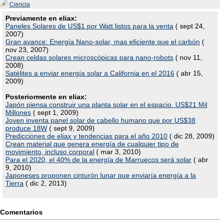
Ciencia
Previamente en eliax:
Paneles Solares de US$1 por Watt listos para la venta
( sept 24,
2007)
Gran avance: Energía Nano-solar, mas eficiente que el carbón
(
nov 23, 2007)
Crean celdas solares microscópicas para nano-robots
( nov 11,
2008)
Satélites a enviar energía solar a California en el 2016
( abr 15,
2009)
Posteriormente en eliax:
Japón piensa construir una planta solar en el espacio. US$21 Mil
Millones
( sept 1, 2009)
Joven inventa panel solar de cabello humano que por US$38
produce 18W
( sept 9, 2009)
Predicciones de eliax y tendencias para el año 2010
( dic 28, 2009)
Crean material que genera energía de cualquier tipo de
movimiento, incluso corporal
( mar 3, 2010)
Para el 2020, el 40% de la energía de Marruecos será solar
( abr
9, 2010)
Japoneses proponen cinturón lunar que enviaría energía a la
Tierra
( dic 2, 2013)
Comentarios