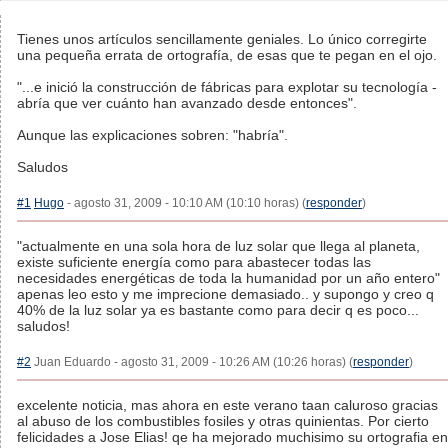
Tienes unos artículos sencillamente geniales. Lo único corregirte
una pequeña errata de ortografía, de esas que te pegan en el ojo.
"...e inició la construcción de fábricas para explotar su tecnología -
abría que ver cuánto han avanzado desde entonces".
Aunque las explicaciones sobren: "habría".
Saludos
#1
Hugo
- agosto 31, 2009 - 10:10 AM (10:10 horas) (
responder
)
"actualmente en una sola hora de luz solar que llega al planeta,
existe suficiente energía como para abastecer todas las
necesidades energéticas de toda la humanidad por un año entero"
apenas leo esto y me imprecione demasiado.. y supongo y creo q
40% de la luz solar ya es bastante como para decir q es poco...
saludos!
#2
Juan Eduardo - agosto 31, 2009 - 10:26 AM (10:26 horas) (
responder
)
excelente noticia, mas ahora en este verano taan caluroso gracias
al abuso de los combustibles fosiles y otras quinientas. Por cierto
felicidades a Jose Elias! qe ha mejorado muchisimo su ortografia en