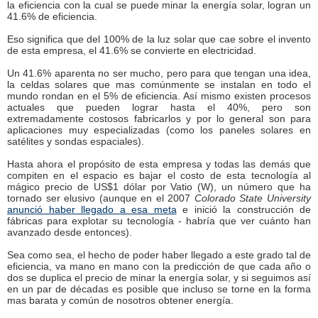
la eficiencia con la cual se puede minar la energía solar, logran un
41.6% de eficiencia.
Eso significa que del 100% de la luz solar que cae sobre el invento
de esta empresa, el 41.6% se convierte en electricidad.
Un 41.6% aparenta no ser mucho, pero para que tengan una idea,
la celdas solares que mas comúnmente se instalan en todo el
mundo rondan en el 5% de eficiencia. Así mismo existen procesos
actuales que pueden lograr hasta el 40%, pero son
extremadamente costosos fabricarlos y por lo general son para
aplicaciones muy especializadas (como los paneles solares en
satélites y sondas espaciales).
Hasta ahora el propósito de esta empresa y todas las demás que
compiten en el espacio es bajar el costo de esta tecnología al
mágico precio de US$1 dólar por Vatio (W), un número que ha
tornado ser elusivo (aunque en el 2007
Colorado State University
anunció haber llegado a esa meta
e inició la construcción de
fábricas para explotar su tecnología - habría que ver cuánto han
avanzado desde entonces).
Sea como sea, el hecho de poder haber llegado a este grado tal de
eficiencia, va mano en mano con la predicción de que cada año o
dos se duplica el precio de minar la energía solar, y si seguimos así
en un par de décadas es posible que incluso se torne en la forma
mas barata y común de nosotros obtener energía.