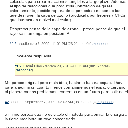
coleculas para crear reacciones tangibles a largo plazo. Ademas,
el tipo de reacciones que produciria (ionizacion de gases,
calentamiento, posible roptura de copmuestos) no son de las
que destruyen la capa de ozono (producida por freones y CFCs
que interactuan a nivel molecular).
Despreocupense de la capa de ozono... preocupense de que el
rayo se mantenga en posicion :P
#1.2
- septiembre 3, 2009 - 11:01 PM (23:01 horas) (
responder
)
Excelente respuesta.
#1.2.1
José Elías
- febrero 28, 2010 - 08:15 AM (08:15 horas)
(
responder
)
Me parece original pero mala idea, bastante basura espacial hay
para añadir mas, cuanto menos contaminemos el espacio cercano
al planeta menos problemas tendremos en un futuro para salir de el
#2
Jendrad - septiembre 2, 2009 - 08:03 AM (08:03 horas) (
responder
)
a mi me parece que no es viable el metodo para enviar la energia a
la tierra mediante un rayo concentrado...