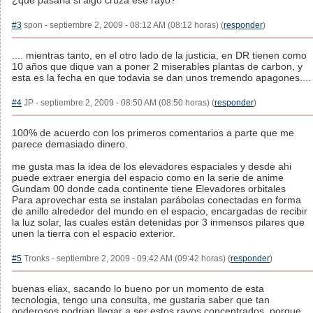
¿que pasaria si algo cruza ese rayo?
#3
spon - septiembre 2, 2009 - 08:12 AM (08:12 horas) (
responder
)
.... mientras tanto, en el otro lado de la justicia, en DR tienen como
10 años que dique van a poner 2 miserables plantas de carbon, y
esta es la fecha en que todavia se dan unos tremendo apagones....
#4
JP - septiembre 2, 2009 - 08:50 AM (08:50 horas) (
responder
)
100% de acuerdo con los primeros comentarios a parte que me
parece demasiado dinero.
me gusta mas la idea de los elevadores espaciales y desde ahi
puede extraer energia del espacio como en la serie de anime
Gundam 00 donde cada continente tiene Elevadores orbitales
Para aprovechar esta se instalan parábolas conectadas en forma
de anillo alrededor del mundo en el espacio, encargadas de recibir
la luz solar, las cuales están detenidas por 3 inmensos pilares que
unen la tierra con el espacio exterior.
#5
Tronks - septiembre 2, 2009 - 09:42 AM (09:42 horas) (
responder
)
buenas eliax, sacando lo bueno por un momento de esta
tecnologia, tengo una consulta, me gustaria saber que tan
poderosos podrian llegar a ser estos rayos concentrados, porque