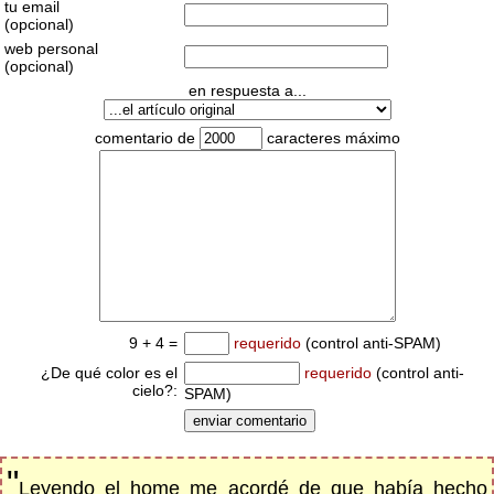
tu email
(opcional)
web personal
(opcional)
en respuesta a...
comentario de
caracteres máximo
9 + 4 =
requerido
(control anti-SPAM)
¿De qué color es el
requerido
(control anti-
cielo?:
SPAM)
"
Leyendo el home me acordé de que había hecho