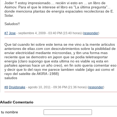
Joder !! estoy impresionado.... recién vi esto en ... un libro de
Asimov. Para el que le interese el libro es "La última pregunta"...
donde menciona plantas de energía espaciales recolectoras de E.
Solar.
Saludos!!
#7
Jose
- septiembre 4, 2009 - 03:40 PM (15:40 horas) (
responder
)
Que tal cuando lei sobre este tema se me vino a la mente articulos
anteriores de eliax.com con descrubrimientos sobre la pisiblidad de
enviar electricidad mediante microondas, y tbn una forma mas
reciente que se demostro en japon que se podia teletrasportar
energia (claro supongo que esta ultima no es viable xq esta en
pañales apenas hace un año creo), en fin solo queria comentar eso
y decir que lo del rayo me parece tambien viable (algo asi como el
rayo del satelite de AKIRA -1988)
saludos
#8
Druidsnake
- agosto 10, 2011 - 09:36 PM (21:36 horas) (
responder
)
Añadir Comentario
tu nombre