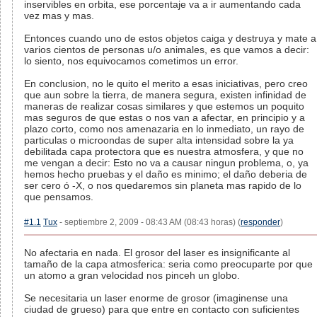
inservibles en orbita, ese porcentaje va a ir aumentando cada
vez mas y mas.
Entonces cuando uno de estos objetos caiga y destruya y mate a
varios cientos de personas u/o animales, es que vamos a decir:
lo siento, nos equivocamos cometimos un error.
En conclusion, no le quito el merito a esas iniciativas, pero creo
que aun sobre la tierra, de manera segura, existen infinidad de
maneras de realizar cosas similares y que estemos un poquito
mas seguros de que estas o nos van a afectar, en principio y a
plazo corto, como nos amenazaria en lo inmediato, un rayo de
particulas o microondas de super alta intensidad sobre la ya
debilitada capa protectora que es nuestra atmosfera, y que no
me vengan a decir: Esto no va a causar ningun problema, o, ya
hemos hecho pruebas y el daño es minimo; el daño deberia de
ser cero ó -X, o nos quedaremos sin planeta mas rapido de lo
que pensamos.
#1.1
Tux
- septiembre 2, 2009 - 08:43 AM (08:43 horas) (
responder
)
No afectaria en nada. El grosor del laser es insignificante al
tamaño de la capa atmosferica: seria como preocuparte por que
un atomo a gran velocidad nos pinceh un globo.
Se necesitaria un laser enorme de grosor (imaginense una
ciudad de grueso) para que entre en contacto con suficientes