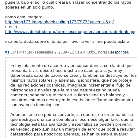
pusiera bajo el sol lo cual creara un láser concentrando los rayos
solares en un solo punto.
como esta imagen:
http://img177.imageshack.us/img177/7977/sunlensli5.gif
o esta
http://www.sabelotodo.org/termicos/imagenes/concentradorlente.jpg
esa es la duda sobre el tema por favor a ver si me puede aclarar
#1
Elvis Manuel - septiembre 2, 2009 - 12:51 AM (00:51 horas) (
responder
)
Estoy totalmente de acuerdo y en concordancia con la dud que
presenta Elvis; desde hace mucho se sabe que la ya muy
deteriorada capa de ozono se crea y tambien se destruye por los
mismos rayos solares, y ademas, la ionosfera, que nos proteje
de las radiaciones cosmicas. imaginate incrementar el flujo de
microondas a niveles que la misma naturaleza no pueda
contener; sabemos que todo en la tierra tiene un balance y
nosotros estamos destruyendo ese balance (lamentablemente)
con avances tecnologicos.
Ademas, esto se podria convertir, sin querer, en un arma belica
que destruya una zona completa si ocurriese algun fallo; que la
tecnologia esta tan avanzada y esos fallos se pueden prevenir;
es verdad, pero aun hay un margen de error que podria resultar
catastrofico para nosotros; ademas, se han puesto a evaluar