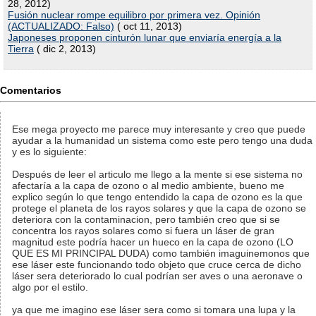
28, 2012)
Fusión nuclear rompe equilibro por primera vez. Opinión
(ACTUALIZADO: Falso)
( oct 11, 2013)
Japoneses proponen cinturón lunar que enviaría energía a la
Tierra
( dic 2, 2013)
Comentarios
Ese mega proyecto me parece muy interesante y creo que puede
ayudar a la humanidad un sistema como este pero tengo una duda
y es lo siguiente:
Después de leer el articulo me llego a la mente si ese sistema no
afectaría a la capa de ozono o al medio ambiente, bueno me
explico según lo que tengo entendido la capa de ozono es la que
protege el planeta de los rayos solares y que la capa de ozono se
deteriora con la contaminacion, pero también creo que si se
concentra los rayos solares como si fuera un láser de gran
magnitud este podría hacer un hueco en la capa de ozono (LO
QUE ES MI PRINCIPAL DUDA) como también imaguinemonos que
ese láser este funcionando todo objeto que cruce cerca de dicho
láser sera deteriorado lo cual podrían ser aves o una aeronave o
algo por el estilo.
ya que me imagino ese láser sera como si tomara una lupa y la