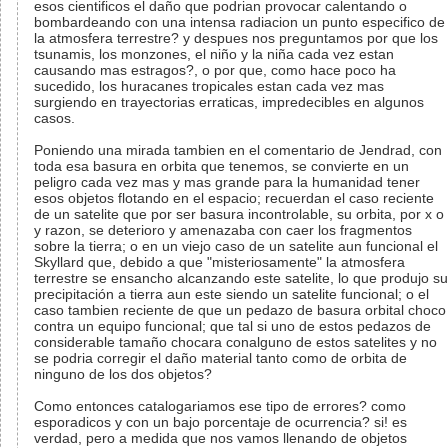
esos cientificos el daño que podrian provocar calentando o
bombardeando con una intensa radiacion un punto especifico de
la atmosfera terrestre? y despues nos preguntamos por que los
tsunamis, los monzones, el niño y la niña cada vez estan
causando mas estragos?, o por que, como hace poco ha
sucedido, los huracanes tropicales estan cada vez mas
surgiendo en trayectorias erraticas, impredecibles en algunos
casos.
Poniendo una mirada tambien en el comentario de Jendrad, con
toda esa basura en orbita que tenemos, se convierte en un
peligro cada vez mas y mas grande para la humanidad tener
esos objetos flotando en el espacio; recuerdan el caso reciente
de un satelite que por ser basura incontrolable, su orbita, por x o
y razon, se deterioro y amenazaba con caer los fragmentos
sobre la tierra; o en un viejo caso de un satelite aun funcional el
Skyllard que, debido a que "misteriosamente" la atmosfera
terrestre se ensancho alcanzando este satelite, lo que produjo su
precipitación a tierra aun este siendo un satelite funcional; o el
caso tambien reciente de que un pedazo de basura orbital choco
contra un equipo funcional; que tal si uno de estos pedazos de
considerable tamaño chocara conalguno de estos satelites y no
se podria corregir el daño material tanto como de orbita de
ninguno de los dos objetos?
Como entonces catalogariamos ese tipo de errores? como
esporadicos y con un bajo porcentaje de ocurrencia? si! es
verdad, pero a medida que nos vamos llenando de objetos