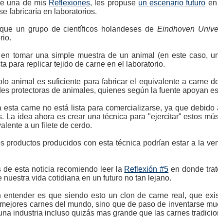
de una de mis
Reflexiones
, les propuse
un escenario futuro
en 
e fabricaría en laboratorios.
 que un grupo de científicos holandeses de
Eindhoven Univer
rio.
e en tomar una simple muestra de un animal (en este caso, un
ta para replicar tejido de carne en el laboratorio.
lo animal es suficiente para fabricar el equivalente a carne d
es protectoras de animales, quienes según la fuente apoyan est
esta carne no está lista para comercializarse, ya que debido a
. La idea ahora es crear una técnica para "ejercitar" estos mús
lente a un filete de cerdo.
os productos producidos con esta técnica podrían estar a la v
de esta noticia recomiendo leer la
Reflexión #5
en donde trat
nuestra vida cotidiana en un futuro no tan lejano.
ntender es que siendo esto un clon de carne real, que exist
 mejores carnes del mundo, sino que de paso de inventarse m
 una industria incluso quizás mas grande que las carnes tradicio