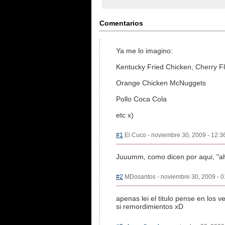
Comentarios
Ya me lo imagino:
Kentucky Fried Chicken, Cherry F
Orange Chicken McNuggets
Pollo Coca Cola
etc x)
#1
El Cuco - noviembre 30, 2009 - 12:36
Juuumm, como dicen por aqui, "ah
#2
MDosantos - noviembre 30, 2009 - 01
apenas lei el titulo pense en los 
si remordimientos xD