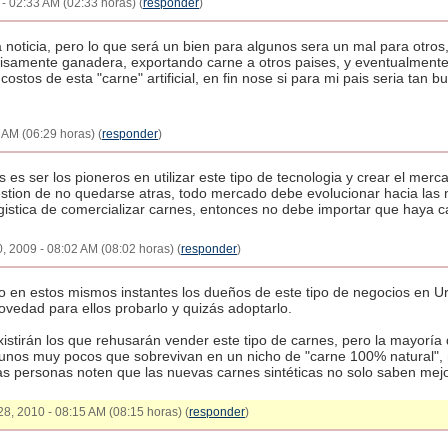
- 02:33 AM (02:33 horas) (
responder
)
noticia, pero lo que será un bien para algunos sera un mal para otros,
recisamente ganadera, exportando carne a otros paises, y eventualment
stos de esta "carne" artificial, en fin nose si para mi pais seria tan
 AM (06:29 horas) (
responder
)
s ser los pioneros en utilizar este tipo de tecnologia y crear el merca
estion de no quedarse atras, todo mercado debe evolucionar hacia las
gistica de comercializar carnes, entonces no debe importar que haya 
, 2009 - 08:02 AM (08:02 horas) (
responder
)
o en estos mismos instantes los dueños de este tipo de negocios en 
ovedad para ellos probarlo y quizás adoptarlo.
stirán los que rehusarán vender este tipo de carnes, pero la mayoría 
s unos muy pocos que sobrevivan en un nicho de "carne 100% natural",
s personas noten que las nuevas carnes sintéticas no solo saben mejo
28, 2010 - 08:15 AM (08:15 horas) (
responder
)