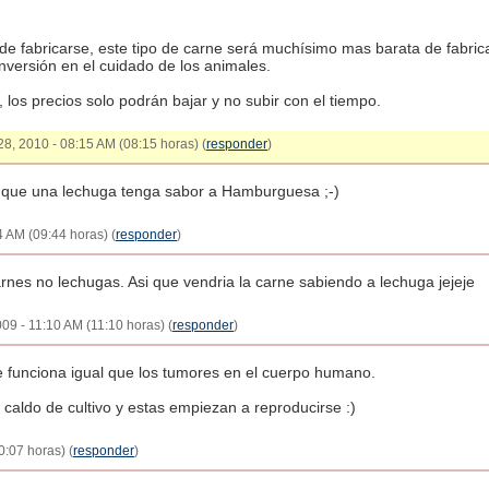
de fabricarse, este tipo de carne será muchísimo mas barata de fabri
nversión en el cuidado de los animales.
 los precios solo podrán bajar y no subir con el tiempo.
28, 2010 - 08:15 AM (08:15 horas) (
responder
)
de que una lechuga tenga sabor a Hamburguesa ;-)
4 AM (09:44 horas) (
responder
)
arnes no lechugas. Asi que vendria la carne sabiendo a lechuga jejeje
09 - 11:10 AM (11:10 horas) (
responder
)
 funciona igual que los tumores en el cuerpo humano.
caldo de cultivo y estas empiezan a reproducirse :)
:07 horas) (
responder
)