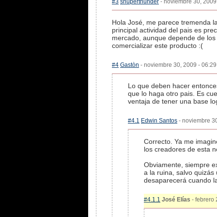
#3
shuperthunder
- noviembre 30, 2009 
Hola José, me parece tremenda la 
principal actividad del pais es p
mercado, aunque depende de los co
comercializar este producto :(
#4
Gastòn
- noviembre 30, 2009 - 06:29
Lo que deben hacer entonces e
que lo haga otro pais. Es cu
ventaja de tener una base lo
#4.1
Edwin Santos
- noviembre 30
Correcto. Ya me imagin
los creadores de esta n
Obviamente, siempre exi
a la ruina, salvo quizá
desaparecerá cuando la
#4.1.1
José Elías
- febrero 