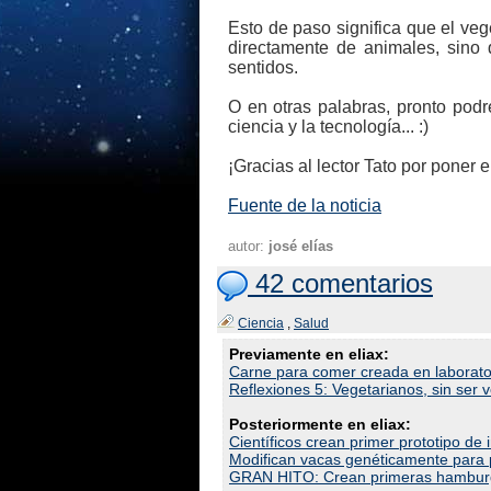
Esto de paso significa que el ve
directamente de animales, sino
sentidos.
O en otras palabras, pronto pod
ciencia y la tecnología... :)
¡Gracias al lector Tato por poner 
Fuente de la noticia
autor:
josé elías
42 comentarios
Ciencia
,
Salud
Previamente en eliax:
Carne para comer creada en laborato
Reflexiones 5: Vegetarianos, sin ser v
Posteriormente en eliax:
Científicos crean primer prototipo d
Modifican vacas genéticamente para
GRAN HITO: Crean primeras hamburgue