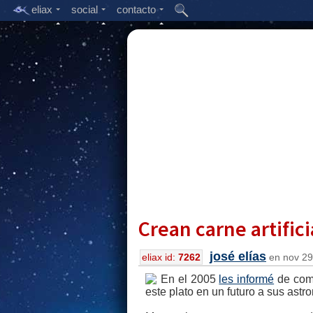
eliax
social
contacto
Crean carne artific
josé elías
eliax id:
7262
en nov 29,
En el 2005
les informé
de como
este plato en un futuro a sus astr