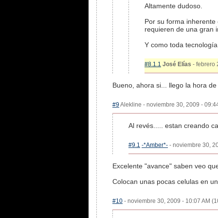
Altamente dudoso.
Por su forma inherente 
requieren de una gran i
Y como toda tecnología,
#8.1.1
José Elías
- febrero 
Bueno, ahora si... llego la hora 
#9
Alekline - noviembre 30, 2009 - 09:4
Al revés..... estan creando c
#9.1
-*Amber*-
- noviembre 30, 20
Excelente "avance" saben veo que
Colocan unas pocas celulas en un 
#10
- noviembre 30, 2009 - 10:07 AM (10