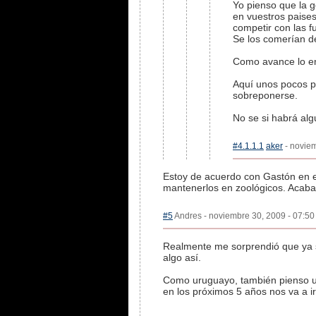
Yo pienso que la g
en vuestros paise
competir con las fu
Se los comerían d
Como avance lo en
Aquí unos pocos pr
sobreponerse.
No se si habrá alg
#4.1.1.1
aker
- noviem
Estoy de acuerdo con Gastón en ese
mantenerlos en zoológicos. Acabar
#5
Andres - noviembre 30, 2009 - 07:50 
Realmente me sorprendió que ya s
algo así.
Como uruguayo, también pienso u
en los próximos 5 años nos va a ir