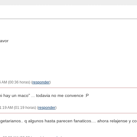
lavor
 AM (00:36 horas) (
responder
)
i hay un maco" ... todavia no me convence :P
:19 AM (01:19 horas) (
responder
)
vegetarianos.. q algunos hasta parecen fanaticos.... ahora relajense y