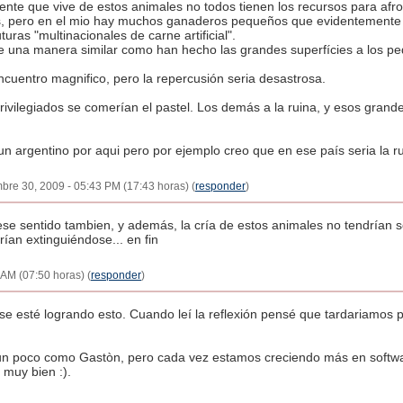
ente que vive de estos animales no todos tienen los recursos para afro
s, pero en el mio hay muchos ganaderos pequeños que evidentemente n
turas "multinacionales de carne artificial".
e una manera similar como han hecho las grandes superfícies a los p
cuentro magnifico, pero la repercusión seria desastrosa.
ivilegiados se comerían el pastel. Los demás a la ruina, y esos gran
un argentino por aqui pero por ejemplo creo que en ese país seria la ru
bre 30, 2009 - 05:43 PM (17:43 horas) (
responder
)
 sentido tambien, y además, la cría de estos animales no tendrían sent
ían extinguiéndose... en fin
AM (07:50 horas) (
responder
)
e esté logrando esto. Cuando leí la reflexión pensé que tardariamos
n poco como Gastòn, pero cada vez estamos creciendo más en softwar
 muy bien :).