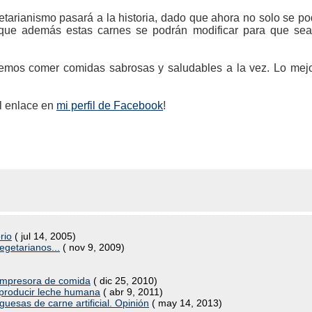
getarianismo pasará a la historia, dado que ahora no solo se 
 que además estas carnes se podrán modificar para que sea
remos comer comidas sabrosas y saludables a la vez. Lo me
el enlace en
mi perfil de Facebook
!
rio
( jul 14, 2005)
egetarianos...
( nov 9, 2009)
e impresora de comida
( dic 25, 2010)
 producir leche humana
( abr 9, 2011)
sas de carne artificial. Opinión
( may 14, 2013)