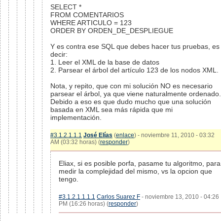
SELECT *
FROM COMENTARIOS
WHERE ARTICULO = 123
ORDER BY ORDEN_DE_DESPLIEGUE
Y es contra ese SQL que debes hacer tus pruebas, es
decir:
1. Leer el XML de la base de datos
2. Parsear el árbol del artículo 123 de los nodos XML.
Nota, y repito, que con mi solución NO es necesario
parsear el árbol, ya que viene naturalmente ordenado.
Debido a eso es que dudo mucho que una solución
basada en XML sea más rápida que mi
implementación.
#3.1.2.1.1.1
José Elías
(
enlace
) - noviembre 11, 2010 - 03:32
AM (03:32 horas) (
responder
)
Eliax, si es posible porfa, pasame tu algoritmo, para
medir la complejidad del mismo, vs la opcion que
tengo.
#3.1.2.1.1.1.1
Carlos Suarez F
- noviembre 13, 2010 - 04:26
PM (16:26 horas) (
responder
)