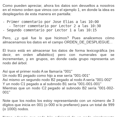
Como pueden apreciar, ahora los datos son devueltos a nosotros
en el mismo orden que vimos con el ejemplo 1, en donde la idea es
desplegarlos de esta manera en pantalla:
- Primer comentario por Jose Elias a las 10:00
   - Tercer comentario por Lector 2 a las 10:30
- Segundo comentario por Lector 1 a las 10:15
Pero, ¿y qué fue lo que hicimos? Pues analicemos cómo
almacenamos los datos en el campo ORDEN_DE_DESPLIEGUE...
El truco está en almacenar los datos de forma lexicográfica (es
decir, en orden alfabético) pero con numerales que se
incrementan, y en grupos, en donde cada grupo representa un
nodo del árbol.
Así que el primer nodo A se llamaría "001"
Un nodo B1 pegado como hijo a ese sería "001-001"
Así mismo un segundo nodo B2 pegado al nodo A sería "001-002"
Y un nodo C1 pegado a al subnodo B1 sería "001-001-001"
Mientras que un nodo C2 pegado al subnodo B2 sería "001-002-
001"
Note que los nodos los estoy representando con un número de 3
dígitos que inicia en 001 (o 000 si lo prefieren) para un total de 999
(o 1000) nodos.