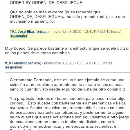
ORDER BY ORDEN_DE_DESPLIEGUE
Que no solo es más eficiente (pues recuerda que
ORDEN_DE_DESPLIEGUE ya ha sido pre-indexado), sino que
muchísimo más sencillo.
#9.1
José Elías
(
enlace
) - noviembre 8, 2010 - 12:41 PM (12:41 horas)
(
responder
)
Muy bueno. Se parece bastante a la estructura que se suele utilizar
en los planes de cuentas contables.
#10
Fernando
(
enlace
) - noviembre 8, 2010 - 10:55 AM (10:55 horas)
(
responder
)
Ciertamente Fernando, este es un buen ejemplo de como una
solución a un problema aparentemente difícil a veces es más
sencillo cuando visto desde el punto de vista de otro dominio :)
Y a propósito, este es un buen momento para hacer notar algo
curioso... Esto sucede constantemente en matemáticas y física
avanzada: Alguien resuelve un problema difícil con un conjunto
de ecuaciones bastante complicadas, y posteriormente alguien
se da cuenta que esas ecuaciones son equivalentes a otro juego
de ecuaciones en un dominio totalmente distinto, como lo
ocurrido en Termodinámica, y en épocas más recientes, en