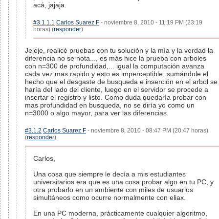
acá, jajaja.
#3.1.1.1
Carlos Suarez F
- noviembre 8, 2010 - 11:19 PM (23:19
horas) (
responder
)
Jejeje, realicè pruebas con tu soluciòn y la mìa y la verdad la
diferencia no se nota..., es màs hice la prueba con arboles
con n=300 de profundidad,... igual la computación avanza
cada vez mas rapido y esto es imperceptible, sumándole el
hecho que el desgaste de busqueda e inserción en el arbol se
haría del lado del cliente, luego en el servidor se procede a
insertar el registro y listo. Como duda quedaría probar con
mas profundidad en busqueda, no se diría yo como un
n=3000 o algo mayor, para ver las diferencias.
#3.1.2
Carlos Suarez F
- noviembre 8, 2010 - 08:47 PM (20:47 horas)
(
responder
)
Carlos,
Una cosa que siempre le decía a mis estudiantes
universitarios era que es una cosa probar algo en tu PC, y
otra probarlo en un ambiente con miles de usuarios
simultáneos como ocurre normalmente con eliax.
En una PC moderna, prácticamente cualquier algoritmo,