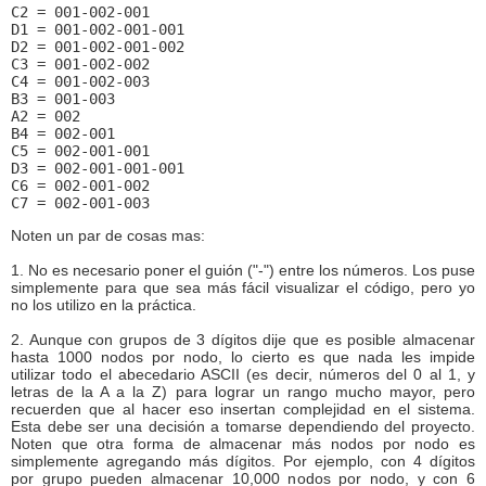
C2 = 001-002-001
D1 = 001-002-001-001
D2 = 001-002-001-002
C3 = 001-002-002
C4 = 001-002-003
B3 = 001-003
A2 = 002
B4 = 002-001
C5 = 002-001-001
D3 = 002-001-001-001
C6 = 002-001-002
C7 = 002-001-003
Noten un par de cosas mas:
1. No es necesario poner el guión ("-") entre los números. Los puse
simplemente para que sea más fácil visualizar el código, pero yo
no los utilizo en la práctica.
2. Aunque con grupos de 3 dígitos dije que es posible almacenar
hasta 1000 nodos por nodo, lo cierto es que nada les impide
utilizar todo el abecedario ASCII (es decir, números del 0 al 1, y
letras de la A a la Z) para lograr un rango mucho mayor, pero
recuerden que al hacer eso insertan complejidad en el sistema.
Esta debe ser una decisión a tomarse dependiendo del proyecto.
Noten que otra forma de almacenar más nodos por nodo es
simplemente agregando más dígitos. Por ejemplo, con 4 dígitos
por grupo pueden almacenar 10,000 nodos por nodo, y con 6