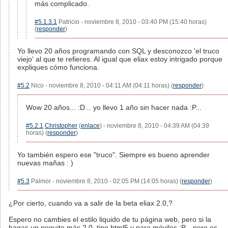
más complicado.
#5.1.3.1
Patricio - noviembre 8, 2010 - 03:40 PM (15:40 horas)
(
responder
)
Yo llevo 20 años programando con SQL y desconozco 'el truco
viejo' al que te refieres. Al igual que eliax estoy intrigado porque
expliques cómo funciona.
#5.2
Nico - noviembre 8, 2010 - 04:11 AM (04:11 horas) (
responder
)
Wow 20 años... :D... yo llevo 1 año sin hacer nada :P...
#5.2.1
Christopher
(
enlace
) - noviembre 8, 2010 - 04:39 AM (04:39
horas) (
responder
)
Yo también espero ese "truco". Siempre es bueno aprender
nuevas mañas : )
#5.3
Palmor - noviembre 8, 2010 - 02:05 PM (14:05 horas) (
responder
)
¿Por cierto, cuando va a salir de la beta eliax 2.0,?
Espero no cambies el estilo liquido de tu página web, pero si la
hagas un poquito más 2.0, tipo html5 y para móviles :P... pero es