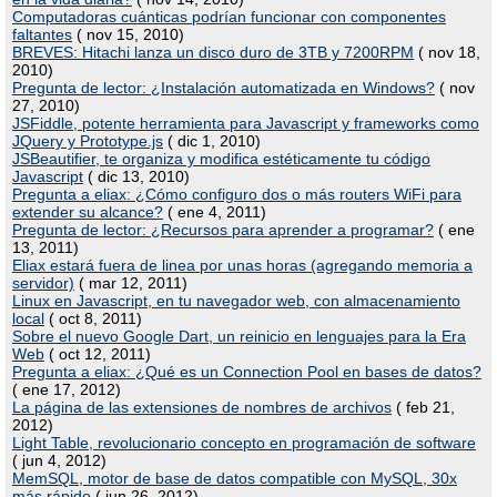
Computadoras cuánticas podrían funcionar con componentes
faltantes
( nov 15, 2010)
BREVES: Hitachi lanza un disco duro de 3TB y 7200RPM
( nov 18,
2010)
Pregunta de lector: ¿Instalación automatizada en Windows?
( nov
27, 2010)
JSFiddle, potente herramienta para Javascript y frameworks como
JQuery y Prototype.js
( dic 1, 2010)
JSBeautifier, te organiza y modifica estéticamente tu código
Javascript
( dic 13, 2010)
Pregunta a eliax: ¿Cómo configuro dos o más routers WiFi para
extender su alcance?
( ene 4, 2011)
Pregunta de lector: ¿Recursos para aprender a programar?
( ene
13, 2011)
Eliax estará fuera de linea por unas horas (agregando memoria a
servidor)
( mar 12, 2011)
Linux en Javascript, en tu navegador web, con almacenamiento
local
( oct 8, 2011)
Sobre el nuevo Google Dart, un reinicio en lenguajes para la Era
Web
( oct 12, 2011)
Pregunta a eliax: ¿Qué es un Connection Pool en bases de datos?
( ene 17, 2012)
La página de las extensiones de nombres de archivos
( feb 21,
2012)
Light Table, revolucionario concepto en programación de software
( jun 4, 2012)
MemSQL, motor de base de datos compatible con MySQL, 30x
más rápido
( jun 26, 2012)