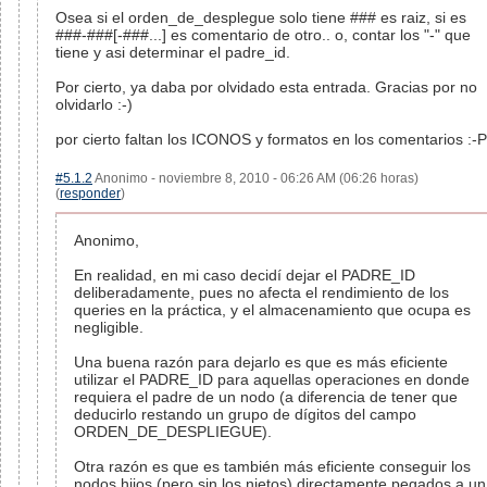
Osea si el orden_de_desplegue solo tiene ### es raiz, si es
###-###[-###...] es comentario de otro.. o, contar los "-" que
tiene y asi determinar el padre_id.
Por cierto, ya daba por olvidado esta entrada. Gracias por no
olvidarlo :-)
por cierto faltan los ICONOS y formatos en los comentarios :-P
#5.1.2
Anonimo - noviembre 8, 2010 - 06:26 AM (06:26 horas)
(
responder
)
Anonimo,
En realidad, en mi caso decidí dejar el PADRE_ID
deliberadamente, pues no afecta el rendimiento de los
queries en la práctica, y el almacenamiento que ocupa es
negligible.
Una buena razón para dejarlo es que es más eficiente
utilizar el PADRE_ID para aquellas operaciones en donde
requiera el padre de un nodo (a diferencia de tener que
deducirlo restando un grupo de dígitos del campo
ORDEN_DE_DESPLIEGUE).
Otra razón es que es también más eficiente conseguir los
nodos hijos (pero sin los nietos) directamente pegados a un