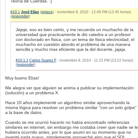
Teoría de Cuerdas. :)
#10.1
José Elías
(
enlace
) - noviembre 8, 2010 - 12:45 PM (12:45 horas)
(
responder
)
Jejeje, eso es bien ceirto, y me recuerda un muchacho de la
universidad que practicamente le dió catedra a un profesor
con doctorado en fisica, con un tema de fisica electricidad; el
muchacho en cuestión abordo el problema de una manera
sencilla y mucho mas eficiente que la del docente, jajaja.
#10.1.1
Carlos Suarez F
- noviembre 8, 2010 - 11:22 PM (23:22 horas)
(
responder
)
Muy bueno Elías!
Me alegra ver que alguien se anima a publicar su implementación
(solución) a un problema X.
Hace 10 años implementé un algoritmo similar aprovechando la
misma lógica para resolver un problema similar "con un solo golpe"
a la base de datos.
Cuando se me ocurrió hacerlo no había encontrado referencias
similares en internet, sin embargo me costaba creer que nadie se le
hubiera ocurrido antes, por lo que asumí en su momento que no
inventé nada nuevo, simplemente aproveché algo que el SQL