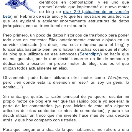
científicos en computación, y es uno que
prometí desde que implementé el nuevo motor
de blog de
eliax 2.0 (actualmente en versión
beta)
en Febrero de este año, y lo que les mostraré es una técnica
que les ayudará a acelerar enormemente estructuras de datos
jerárquicas, con un truco lineal de mi autoría.
Pero primero, un poco de datos históricos de trasfondo para poner
todo esto en contexto: Eliax anteriormente estaba alojado en un
servidor dedicado (es decir, una sola máquina para el blog) y
funcionaba bastante bien, pero habían muchas cosas que el motor
de blog que utilizada en ese entonces (
Serendipity
) no hacía que
no me gustaba, por lo que decidí tomarme un fin de semana y
dedicárselo a escribir mi propio motor de blog, que es el que
utilizan todos actualmente en eliax.
Obviamente pude haber utilizado otro motor como
Wordpress
,
pero ¿en dónde está la diversión en eso? Sí, soy un
geek
, lo
admito... :)
Sin embargo, quizás la razón principal de yo querer escribir mi
propio motor de blog era ver qué tan rápido podía yo acelerar la
parte de los comentarios (ya para inicios de este año algunos
artículos de eliax contenían cientos de comentarios), y para eso
decidí utilizar un truco que me inventé hace más de una década
atrás, y que hoy comparto con ustedes.
Para que tengan una idea de lo que hablamos, me refiero a una