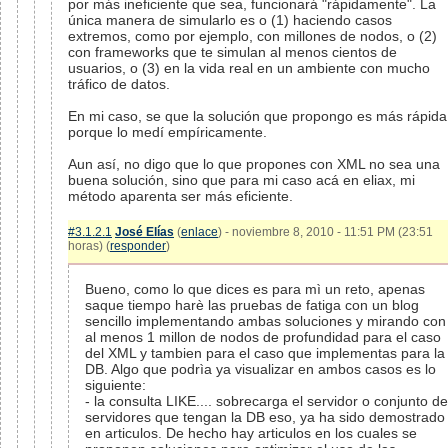
por más ineficiente que sea, funcionará "rápidamente". La
única manera de simularlo es o (1) haciendo casos
extremos, como por ejemplo, con millones de nodos, o (2)
con frameworks que te simulan al menos cientos de
usuarios, o (3) en la vida real en un ambiente con mucho
tráfico de datos.
En mi caso, se que la solución que propongo es más rápida
porque lo medí empíricamente.
Aun así, no digo que lo que propones con XML no sea una
buena solución, sino que para mi caso acá en eliax, mi
método aparenta ser más eficiente.
#3.1.2.1
José Elías
(
enlace
) - noviembre 8, 2010 - 11:51 PM (23:51
horas) (
responder
)
Bueno, como lo que dices es para mì un reto, apenas
saque tiempo harè las pruebas de fatiga con un blog
sencillo implementando ambas soluciones y mirando con
al menos 1 millon de nodos de profundidad para el caso
del XML y tambien para el caso que implementas para la
DB. Algo que podrìa ya visualizar en ambos casos es lo
siguiente:
- la consulta LIKE.... sobrecarga el servidor o conjunto de
servidores que tengan la DB eso, ya ha sido demostrado
en articulos. De hecho hay articulos en los cuales se