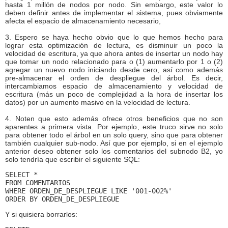
hasta 1 millón de nodos por nodo. Sin embargo, este valor lo
deben definir antes de implementar el sistema, pues obviamente
afecta el espacio de almacenamiento necesario,
3. Espero se haya hecho obvio que lo que hemos hecho para
lograr esta optimización de lectura, es disminuir un poco la
velocidad de escritura, ya que ahora antes de insertar un nodo hay
que tomar un nodo relacionado para o (1) aumentarlo por 1 o (2)
agregar un nuevo nodo iniciando desde cero, así como además
pre-almacenar el orden de despliegue del árbol. Es decir,
intercambiamos espacio de almacenamiento y velocidad de
escritura (más un poco de complejidad a la hora de insertar los
datos) por un aumento masivo en la velocidad de lectura.
4. Noten que esto además ofrece otros beneficios que no son
aparentes a primera vista. Por ejemplo, este truco sirve no solo
para obtener todo el árbol en un solo query, sino que para obtener
también cualquier sub-nodo. Así que por ejemplo, si en el ejemplo
anterior deseo obtener solo los comentarios del subnodo B2, yo
solo tendría que escribir el siguiente SQL:
SELECT *
FROM COMENTARIOS
WHERE ORDEN_DE_DESPLIEGUE LIKE '001-002%'
ORDER BY ORDEN_DE_DESPLIEGUE
Y si quisiera borrarlos: