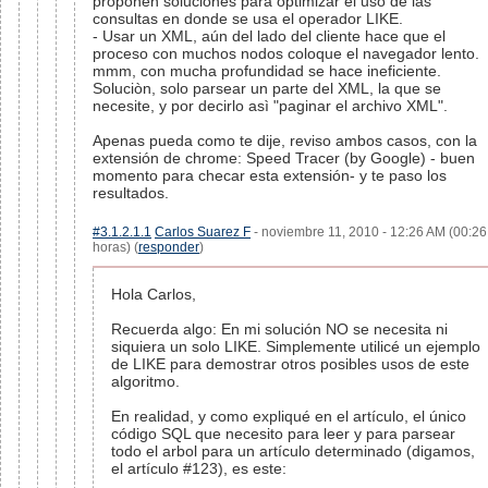
proponen soluciones para optimizar el uso de las
consultas en donde se usa el operador LIKE.
- Usar un XML, aún del lado del cliente hace que el
proceso con muchos nodos coloque el navegador lento.
mmm, con mucha profundidad se hace ineficiente.
Soluciòn, solo parsear un parte del XML, la que se
necesite, y por decirlo asì "paginar el archivo XML".
Apenas pueda como te dije, reviso ambos casos, con la
extensión de chrome: Speed Tracer (by Google) - buen
momento para checar esta extensión- y te paso los
resultados.
#3.1.2.1.1
Carlos Suarez F
- noviembre 11, 2010 - 12:26 AM (00:26
horas) (
responder
)
Hola Carlos,
Recuerda algo: En mi solución NO se necesita ni
siquiera un solo LIKE. Simplemente utilicé un ejemplo
de LIKE para demostrar otros posibles usos de este
algoritmo.
En realidad, y como expliqué en el artículo, el único
código SQL que necesito para leer y para parsear
todo el arbol para un artículo determinado (digamos,
el artículo #123), es este: