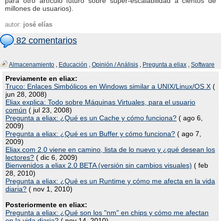
para otro artículo futuro sobre super-escalabilidad a cientos de
millones de usuarios).
autor:
josé elías
82 comentarios
Almacenamiento
,
Educación
,
Opinión / Análisis
,
Pregunta a eliax
,
Software
Previamente en eliax:
Truco: Enlaces Simbólicos en Windows similar a UNIX/Linux/OS X
(
jun 28, 2008)
Eliax explica: Todo sobre Máquinas Virtuales, para el usuario
común
( jul 23, 2008)
Pregunta a eliax: ¿Qué es un Cache y cómo funciona?
( ago 6,
2009)
Pregunta a eliax: ¿Qué es un Buffer y cómo funciona?
( ago 7,
2009)
Eliax.com 2.0 viene en camino, lista de lo nuevo y ¿qué desean los
lectores?
( dic 6, 2009)
Bienvenidos a eliax 2.0 BETA (versión sin cambios visuales)
( feb
28, 2010)
Pregunta a eliax: ¿Qué es un Runtime y cómo me afecta en la vida
diaria?
( nov 1, 2010)
Posteriormente en eliax:
Pregunta a eliax: ¿Qué son los "nm" en chips y cómo me afectan
en la vida diaria?
( nov 14, 2010)