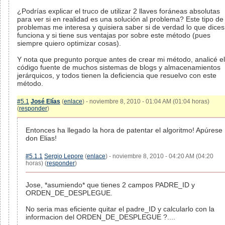
¿Podrías explicar el truco de utilizar 2 llaves foráneas absolutas
para ver si en realidad es una solución al problema? Este tipo de
problemas me interesa y quisiera saber si de verdad lo que dices
funciona y si tiene sus ventajas por sobre este método (pues
siempre quiero optimizar cosas).
Y nota que pregunto porque antes de crear mi método, analicé el
código fuente de muchos sistemas de blogs y almacenamientos
jerárquicos, y todos tienen la deficiencia que resuelvo con este
método.
#5.1
José Elías
(
enlace
) - noviembre 8, 2010 - 01:04 AM (01:04 horas)
(
responder
)
Entonces ha llegado la hora de patentar el algoritmo! Apúrese
don Elias!
#5.1.1
Sergio Lepore
(
enlace
) - noviembre 8, 2010 - 04:20 AM (04:20
horas) (
responder
)
Jose, *asumiendo* que tienes 2 campos PADRE_ID y
ORDEN_DE_DESPLEGUE.
No seria mas eficiente quitar el padre_ID y calcularlo con la
informacion del ORDEN_DE_DESPLEGUE ?....