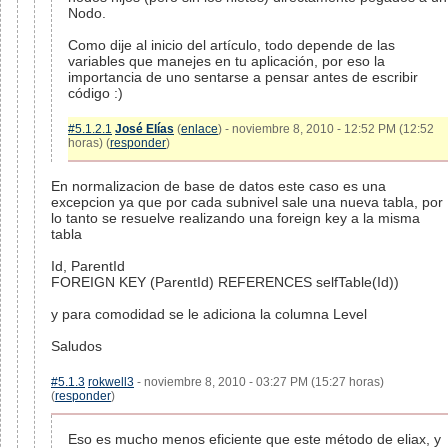
Nodo.
Como dije al inicio del artículo, todo depende de las
variables que manejes en tu aplicación, por eso la
importancia de uno sentarse a pensar antes de escribir
código :)
#5.1.2.1
José Elías
(
enlace
) - noviembre 8, 2010 - 12:52 PM (12:52
horas) (
responder
)
En normalizacion de base de datos este caso es una
excepcion ya que por cada subnivel sale una nueva tabla, por
lo tanto se resuelve realizando una foreign key a la misma
tabla
Id, ParentId
FOREIGN KEY (ParentId) REFERENCES selfTable(Id))
y para comodidad se le adiciona la columna Level
Saludos
#5.1.3
rokwell3
- noviembre 8, 2010 - 03:27 PM (15:27 horas)
(
responder
)
Eso es mucho menos eficiente que este método de eliax, y