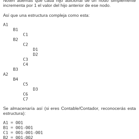
Noten además que cada hijo adicional de un nodo simplemente
incrementa por 1 el valor del hijo anterior de ese nodo.
Así que una estructura compleja como esta:
A1
    B1
        C1
    B2
        C2
            D1
            D2
        C3
        C4
    B3
A2
    B4
        C5
            D3
        C6
        C7
Se almacenaría así (si eres Contable/Contador, reconocerás esta
estructura):
A1 = 001
B1 = 001-001
C1 = 001-001-001
B2 = 001-002