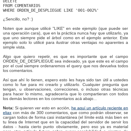
DELETE
FROM COMENTARIOS
WHERE ORDEN_DE_DESPLIEGUE LIKE '001-002%'
¿Sencillo, no? :)
Noten que aunque utilicé "LIKE" en este ejemplo (que puede ser
una operación cara), que en la práctica nunca hay que utilizarlo, ya
que uno siempre pide el árbol como en el ejemplo anterior. Este
ejemplo solo lo utilicé para ilustrar otras ventajas no aparentes a
simple vista.
Algo que quiero repetir, es que es importante que el campo
ORDEN_DE_DESPLIEGUE sea indexado, ya que este es el campo
por el cual siempre ordenaremos el query que nos devuelva todos
los comentarios.
Así que ahí lo tienen, espero esto les haya sido tan útil a ustedes
como lo fue para mi crearlo y utilizarlo. Cualquier pregunta que
tengan, u observaciones, correcciones, o incluso otras técnicas
para hacer lo mismo, agradecería que lo compartieran con todos
los demás lectores en los comentarios acá abajo...
Nota:
Si quieren ver esto en acción,
he aquí un artículo reciente en
eliax
con más de 300 comentarios, que como podrán observar, se
cargan todos de forma casi instantánea (el límite está más bien en
tu linea de Internet que en la capacidad del servidor de servir los
datos - hasta cierto punto obviamente, pero eso ya es material