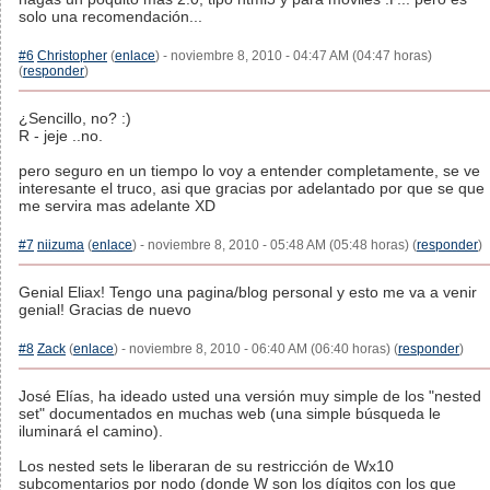
solo una recomendación...
#6
Christopher
(
enlace
) - noviembre 8, 2010 - 04:47 AM (04:47 horas)
(
responder
)
¿Sencillo, no? :)
R - jeje ..no.
pero seguro en un tiempo lo voy a entender completamente, se ve
interesante el truco, asi que gracias por adelantado por que se que
me servira mas adelante XD
#7
niizuma
(
enlace
) - noviembre 8, 2010 - 05:48 AM (05:48 horas) (
responder
)
Genial Eliax! Tengo una pagina/blog personal y esto me va a venir
genial! Gracias de nuevo
#8
Zack
(
enlace
) - noviembre 8, 2010 - 06:40 AM (06:40 horas) (
responder
)
José Elías, ha ideado usted una versión muy simple de los "nested
set" documentados en muchas web (una simple búsqueda le
iluminará el camino).
Los nested sets le liberaran de su restricción de Wx10
subcomentarios por nodo (donde W son los dígitos con los que