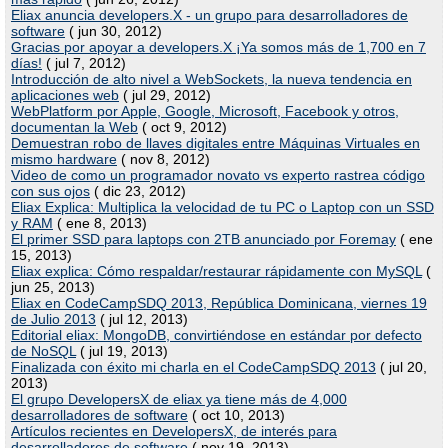
Eliax anuncia developers.X - un grupo para desarrolladores de
software
( jun 30, 2012)
Gracias por apoyar a developers.X ¡Ya somos más de 1,700 en 7
días!
( jul 7, 2012)
Introducción de alto nivel a WebSockets, la nueva tendencia en
aplicaciones web
( jul 29, 2012)
WebPlatform por Apple, Google, Microsoft, Facebook y otros,
documentan la Web
( oct 9, 2012)
Demuestran robo de llaves digitales entre Máquinas Virtuales en
mismo hardware
( nov 8, 2012)
Video de como un programador novato vs experto rastrea código
con sus ojos
( dic 23, 2012)
Eliax Explica: Multiplica la velocidad de tu PC o Laptop con un SSD
y RAM
( ene 8, 2013)
El primer SSD para laptops con 2TB anunciado por Foremay
( ene
15, 2013)
Eliax explica: Cómo respaldar/restaurar rápidamente con MySQL
(
jun 25, 2013)
Eliax en CodeCampSDQ 2013, República Dominicana, viernes 19
de Julio 2013
( jul 12, 2013)
Editorial eliax: MongoDB, convirtiéndose en estándar por defecto
de NoSQL
( jul 19, 2013)
Finalizada con éxito mi charla en el CodeCampSDQ 2013
( jul 20,
2013)
El grupo DevelopersX de eliax ya tiene más de 4,000
desarrolladores de software
( oct 10, 2013)
Artículos recientes en DevelopersX, de interés para
desarrolladores de software
( nov 19, 2013)