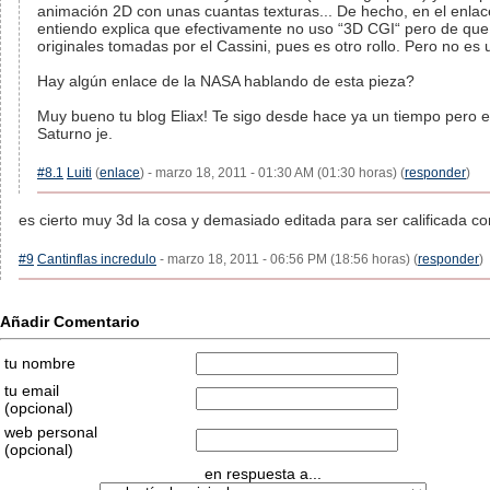
animación 2D con unas cuantas texturas... De hecho, en el enlace 
entiendo explica que efectivamente no uso “3D CGI“ pero de que 
originales tomadas por el Cassini, pues es otro rollo. Pero no es
Hay algún enlace de la NASA hablando de esta pieza?
Muy bueno tu blog Eliax! Te sigo desde hace ya un tiempo pero es
Saturno je.
#8.1
Luiti
(
enlace
) - marzo 18, 2011 - 01:30 AM (01:30 horas) (
responder
)
es cierto muy 3d la cosa y demasiado editada para ser calificada co
#9
Cantinflas incredulo
- marzo 18, 2011 - 06:56 PM (18:56 horas) (
responder
)
Añadir Comentario
tu nombre
tu email
(opcional)
web personal
(opcional)
en respuesta a...