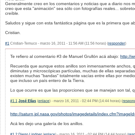
Generalmente creo en los comentarios y noticias que a diario nos 
creo que esta "animación" sea sólo con fotografías reales... sobreto
creíble.
Saludos y sigue con esta fantástica página que es la primera que ab
Cristian.
#1
Cristian-Temuco - marzo 16, 2011 - 11:56 AM (11:56 horas) (
responder
)
Te refiero al comentario #3 de Manuel Grullón acá abajo:
http://
Recuerda que aunque estos anillos son inmensamente anchos, 
diminutas y microscópicas partículas, muchas de ellas separadas 
existen muchas "bandas" totalmente vacías entre ellas por medio
que incluso un país entero de la Tierra.
Lo que ocurre es que las proporciones que se manejan son tal, q
#1.1
José Elías
(
enlace
) - marzo 16, 2011 - 02:44 PM (14:44 horas) (
respon
http://saturn.jpl.nasa.gov/photos/imagedetails/index.cfm?imageI
Acá les dejo una galería de los anillos.
#1.2
Diego Lindner
(
enlace
) - marzo 16, 2011 - 02:44 PM (14:44 horas) (
res