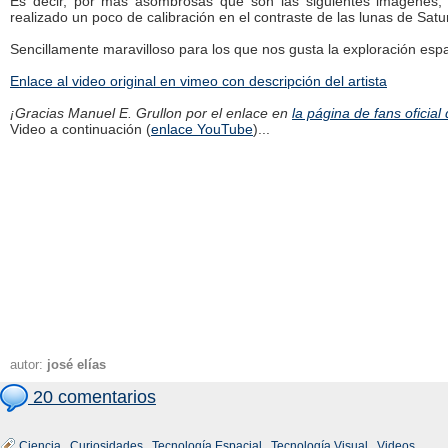
Es decir, por más asombrosas que son las siguientes imágenes, 
realizado un poco de calibración en el contraste de las lunas de Satu
Sencillamente maravilloso para los que nos gusta la exploración espac
Enlace al video original en vimeo con descripción del artista
¡Gracias Manuel E. Grullon por el enlace en
la página de fans oficia
Video a continuación (
enlace YouTube
)...
autor:
josé elías
20 comentarios
Ciencia
,
Curiosidades
,
Tecnología Espacial
,
Tecnología Visual
,
Videos