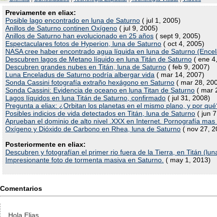
Previamente en eliax:
Posible lago encontrado en luna de Saturno
( jul 1, 2005)
Anillos de Saturno continen Oxí­geno
( jul 9, 2005)
Anillos de Saturno han evolucionado en 25 años
( sept 9, 2005)
Espectaculares fotos de Hyperion, luna de Saturno
( oct 4, 2005)
NASA cree haber encontrado agua líquida en luna de Saturno (Ence
Descubren lagos de Metano líquido en luna Titán de Saturno
( ene 4
Descubren grandes nubes en Titán, luna de Saturno
( feb 9, 2007)
Luna Enceladus de Saturno podría albergar vida
( mar 14, 2007)
Sonda Cassini fotografía extraño hexágono en Saturno
( mar 28, 20
Sonda Cassini: Evidencia de oceano en luna Titan de Saturno
( mar 
Lagos líquidos en luna Titán de Saturno, confirmado
( jul 31, 2008)
Pregunta a eliax: ¿Orbitan los planetas en el mismo plano, y por qué
Posibles indicios de vida detectados en Titán, luna de Saturno
( jun 7
Aprueban el dominio de alto nivel .XXX en Internet. Pornografía mas f
Oxígeno y Dióxido de Carbono en Rhea, luna de Saturno
( nov 27, 2
Posteriormente en eliax:
Descubren y fotografían el primer rio fuera de la Tierra, en Titán (lu
Impresionante foto de tormenta masiva en Saturno.
( may 1, 2013)
Comentarios
Hola Elias.