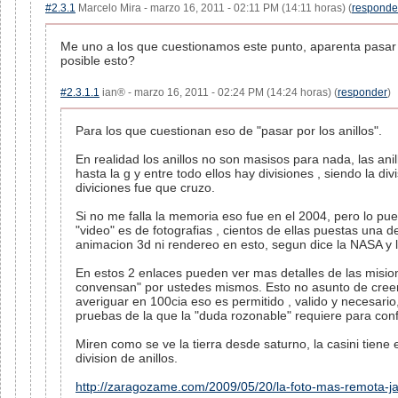
#2.3.1
Marcelo Mira - marzo 16, 2011 - 02:11 PM (14:11 horas) (
responde
Me uno a los que cuestionamos este punto, aparenta pasar 
posible esto?
#2.3.1.1
ian® - marzo 16, 2011 - 02:24 PM (14:24 horas) (
responder
)
Para los que cuestionan eso de "pasar por los anillos".
En realidad los anillos no son masisos para nada, las ani
hasta la g y entre todo ellos hay divisiones , siendo la di
diviciones fue que cruzo.
Si no me falla la memoria eso fue en el 2004, pero lo pued
"video" es de fotografias , cientos de ellas puestas una de
animacion 3d ni rendereo en esto, segun dice la NASA y 
En estos 2 enlaces pueden ver mas detalles de las mision
convensan" por ustedes mismos. Esto no asunto de creer
averiguar en 100cia eso es permitido , valido y necesar
pruebas de la que la "duda rozonable" requiere para conf
Miren como se ve la tierra desde saturno, la casini tiene
division de anillos.
http://zaragozame.com/2009/05/20/la-foto-mas-remota-jam