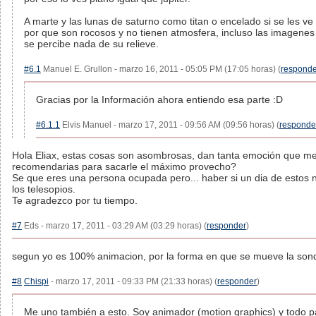
A marte y las lunas de saturno como titan o encelado si se les ve 
por que son rocosos y no tienen atmosfera, incluso las imagenes de
se percibe nada de su relieve.
#6.1
Manuel E. Grullon - marzo 16, 2011 - 05:05 PM (17:05 horas) (
responde
Gracias por la Información ahora entiendo esa parte :D
#6.1.1
Elvis Manuel - marzo 17, 2011 - 09:56 AM (09:56 horas) (
responde
Hola Eliax, estas cosas son asombrosas, dan tanta emoción que me
recomendarias para sacarle el máximo provecho?
Se que eres una persona ocupada pero... haber si un dia de estos n
los telesopios.
Te agradezco por tu tiempo.
#7
Eds - marzo 17, 2011 - 03:29 AM (03:29 horas) (
responder
)
segun yo es 100% animacion, por la forma en que se mueve la sonda
#8
Chispi
- marzo 17, 2011 - 09:33 PM (21:33 horas) (
responder
)
Me uno también a esto. Soy animador (motion graphics) y todo pa