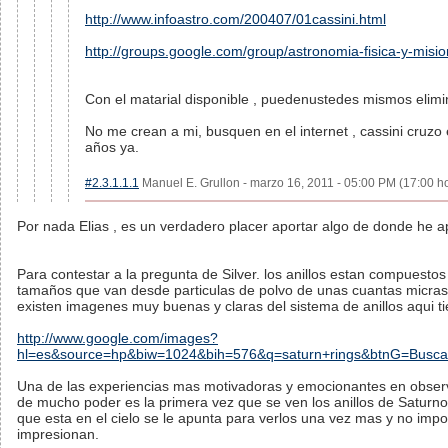
http://www.infoastro.com/200407/01cassini.html
http://groups.google.com/group/astronomia-fisica-y-misi
Con el matarial disponible , puedenustedes mismos elimi
No me crean a mi, busquen en el internet , cassini cruzo
años ya.
#2.3.1.1.1
Manuel E. Grullon - marzo 16, 2011 - 05:00 PM (17:00 ho
Por nada Elias , es un verdadero placer aportar algo de donde he ap
Para contestar a la pregunta de Silver. los anillos estan compuestos
tamaños que van desde particulas de polvo de unas cuantas micras
existen imagenes muy buenas y claras del sistema de anillos aqui tie
http://www.google.com/images?
hl=es&source=hp&biw=1024&bih=576&q=saturn+rings&btnG=Bus
Una de las experiencias mas motivadoras y emocionantes en obser
de mucho poder es la primera vez que se ven los anillos de Saturno
que esta en el cielo se le apunta para verlos una vez mas y no impo
impresionan.