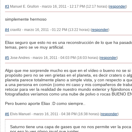
#3
Manuel E. Grullon - marzo 16, 2011 - 12:17 PM (12:17 horas) (
responder
)
simplemente hermoso
#4
cravillz - marzo 16, 2011 - 01:22 PM (13:22 horas) (
responder
)
Eliax seguro que esto no es una reconstrucción de lo que ha pasad
temas, pero se ve muy artificial.
#5
Jose Andres - marzo 16, 2011 - 04:03 PM (16:03 horas) (
responder
)
Algo que me sorprende mucho es que en el vídeo o bueno no se si
propósito pero no se ven grietas en el planeta, es decir craters o a
planeta parece totalmente plano a simple vista, y con respecto a que
a una persona en común (como mi caso y mis compañeros de traba
retocar para ver la realidad de nuestro mundo exterior y fijándonos 
fotografiados veríamos como una nube de polvo o rocas BUEN
Pero bueno aporte Eliax :D como siempre..
#6
Elvis Manuel - marzo 16, 2011 - 04:38 PM (16:38 horas) (
responder
)
Saturno tiene una capa de gases que no nos permite ver la poca
por eso lo ves plano igual que jupiter.