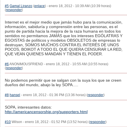
#5
Gamal Liranzo
(
enlace
) - enero 18, 2012 - 10:39 AM (10:39 horas)
(
responder
)
Internet es el mejor medio que jamás hubo para la comunicación,
información, sabiduría y comprensión entre las personas, es el
punto de partida hacia la mejora de la raza humana en todos los
sentidos no permitamos JAMÁS que los intereses EGÓLATRAS Y
EGOISTAS de políticos y modelos OBSOLETOS de empresas lo
destruyan, SOMOS MUCHOS CONTRA EL INTERÉS DE UNOS
POCOS, BOIKOT A TODO EL QUE QUIERA CENSURAR LA RED,
QUE VEAN QUIENES MANDAN Y TIENEN EL PODER.
#6
ANONIMOUSFRIEND - enero 18, 2012 - 10:55 AM (10:55 horas)
(
responder
)
No podemos permitir que se salgan con la suya los que se creen
dueños del mundo, abajo la ley SOPA.....
#8
hansel
- enero 18, 2012 - 01:36 PM (13:36 horas) (
responder
)
SOPA, interesantes datos:
http://americancensorship.org/supporters.html
#10
Wilson - enero 18, 2012 - 01:52 PM (13:52 horas) (
responder
)