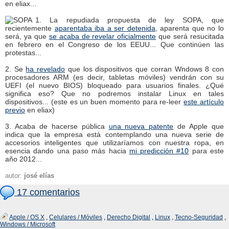
en eliax...
1. La repudiada propuesta de ley SOPA, que
recientemente
aparentaba iba a ser detenida
, aparenta que no lo
será, ya que
se acaba de revelar oficialmente
que será resucitada
en febrero en el Congreso de los EEUU... Que continúen las
protestas...
2. Se
ha revelado
que los dispositivos que corran Wndows 8 con
procesadores ARM (es decir, tabletas móviles) vendrán con su
UEFI (el nuevo BIOS) bloqueado para usuarios finales. ¿Qué
significa eso? Que no podremos instalar Linux en tales
dispositivos... (este es un buen momento para re-leer
este artículo
previo
en eliax)
3. Acaba de hacerse pública
una nueva patente
de Apple que
indica que la empresa está contemplando una nueva serie de
accesorios inteligentes que utilizaríamos con nuestra ropa, en
esencia dando una paso más hacia
mi predicción #10
para este
año 2012...
autor:
josé elías
17 comentarios
Apple / OS X
,
Celulares / Móviles
,
Derecho Digital
,
Linux
,
Tecno-Seguridad
,
Windows / Microsoft