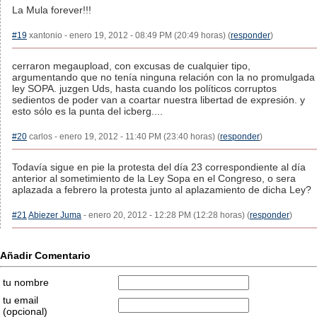
La Mula forever!!!
#19
xantonio - enero 19, 2012 - 08:49 PM (20:49 horas) (
responder
)
cerraron megaupload, con excusas de cualquier tipo,
argumentando que no tenía ninguna relación con la no promulgada
ley SOPA. juzgen Uds, hasta cuando los políticos corruptos
sedientos de poder van a coartar nuestra libertad de expresión. y
esto sólo es la punta del icberg....
#20
carlos - enero 19, 2012 - 11:40 PM (23:40 horas) (
responder
)
Todavía sigue en pie la protesta del día 23 correspondiente al día
anterior al sometimiento de la Ley Sopa en el Congreso, o sera
aplazada a febrero la protesta junto al aplazamiento de dicha Ley?
#21
Abiezer Juma
- enero 20, 2012 - 12:28 PM (12:28 horas) (
responder
)
Añadir Comentario
tu nombre
tu email
(opcional)