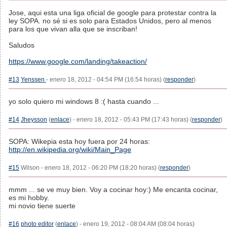
Jose, aqui esta una liga oficial de google para protestar contra la
ley SOPA. no sé si es solo para Estados Unidos, pero al menos
para los que vivan alla que se inscriban!
Saludos
https://www.google.com/landing/takeaction/
#13
Yenssen
- enero 18, 2012 - 04:54 PM (16:54 horas) (
responder
)
yo solo quiero mi windows 8 :( hasta cuando ...
#14
Jheysson
(
enlace
) - enero 18, 2012 - 05:43 PM (17:43 horas) (
responder
)
SOPA: Wikepia esta hoy fuera por 24 horas:
http://en.wikipedia.org/wiki/Main_Page
#15
Wilson - enero 18, 2012 - 06:20 PM (18:20 horas) (
responder
)
mmm ... se ve muy bien. Voy a cocinar hoy:) Me encanta cocinar,
es mi hobby.
mi novio tiene suerte
#16
photo editor
(
enlace
) - enero 19, 2012 - 08:04 AM (08:04 horas)