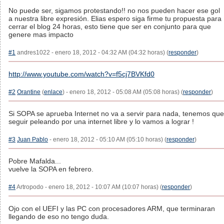
No puede ser, sigamos protestando!! no nos pueden hacer ese gol
a nuestra libre expresión. Elias espero siga firme tu propuesta para
cerrar el blog 24 horas, esto tiene que ser en conjunto para que
genere mas impacto
#1
andres1022 - enero 18, 2012 - 04:32 AM (04:32 horas) (
responder
)
http://www.youtube.com/watch?v=f5cj7BVKfd0
#2
Orantine
(
enlace
) - enero 18, 2012 - 05:08 AM (05:08 horas) (
responder
)
Si SOPA se aprueba Internet no va a servir para nada, tenemos que
seguir peleando por una internet libre y lo vamos a lograr !
#3
Juan Pablo
- enero 18, 2012 - 05:10 AM (05:10 horas) (
responder
)
Pobre Mafalda...
vuelve la SOPA en febrero.
#4
Artropodo - enero 18, 2012 - 10:07 AM (10:07 horas) (
responder
)
Ojo con el UEFI y las PC con procesadores ARM, que terminaran
llegando de eso no tengo duda.