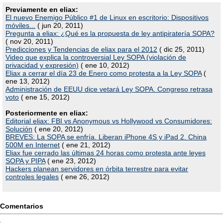
Previamente en eliax:
El nuevo Enemigo Público #1 de Linux en escritorio: Dispositivos
móviles...
( jun 20, 2011)
Pregunta a eliax: ¿Qué es la propuesta de ley antipiratería SOPA?
( nov 20, 2011)
Predicciones y Tendencias de eliax para el 2012
( dic 25, 2011)
Video que explica la controversial Ley SOPA (violación de
privacidad y expresión)
( ene 10, 2012)
Eliax a cerrar el día 23 de Enero como protesta a la Ley SOPA
(
ene 13, 2012)
Administración de EEUU dice vetará Ley SOPA. Congreso retrasa
voto
( ene 15, 2012)
Posteriormente en eliax:
Editorial eliax: FBI vs Anonymous vs Hollywood vs Consumidores:
Solución
( ene 20, 2012)
BREVES: La SOPA se enfría. Liberan iPhone 4S y iPad 2. China
500M en Internet
( ene 21, 2012)
Eliax fue cerrado las últimas 24 horas como protesta ante leyes
SOPA y PIPA
( ene 23, 2012)
Hackers planean servidores en órbita terrestre para evitar
controles legales
( ene 26, 2012)
Comentarios