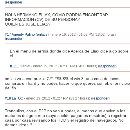
(
responder
)
HOLA HERMANO ELIAX, COMO PODRIA ENCONTRAR
INFORMACION (CV) DE SU PERSONA?
QUIEN ES JOSE ELIAS?
#17
Aneudy Patiño
(
enlace
) - enero 19, 2012 - 01:02 PM (13:02 horas)
(
responder
)
En el menú de arriba donde dice Acerca de Eliax dice algo sobre
el.
#17.1
Daniel - enero 19, 2012 - 02:31 PM (14:31 horas) (
responder
)
se las va a comprar la C#"!#$$!$!$ el win 8, una cosa de locos
compras un hard y no podes hacer lo que queres con el. el principio
del fin
#18
LaTOO
- enero 19, 2012 - 01:27 PM (13:27 horas) (
responder
)
Tranquilos, con el P2P no van a poder, al menos que envien a los
matones del gobierno (cuyo sueldo pagamos nosotros) a registrar
casa por casa revisando los HDD y el registro del navegador. No
demos ideas!!!.