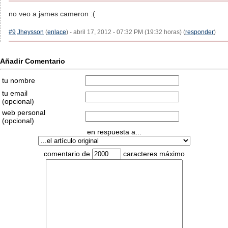
no veo a james cameron :(
#9
Jheysson
(
enlace
) - abril 17, 2012 - 07:32 PM (19:32 horas) (
responder
)
Añadir Comentario
tu nombre
tu email
(opcional)
web personal
(opcional)
en respuesta a...
comentario de
caracteres máximo