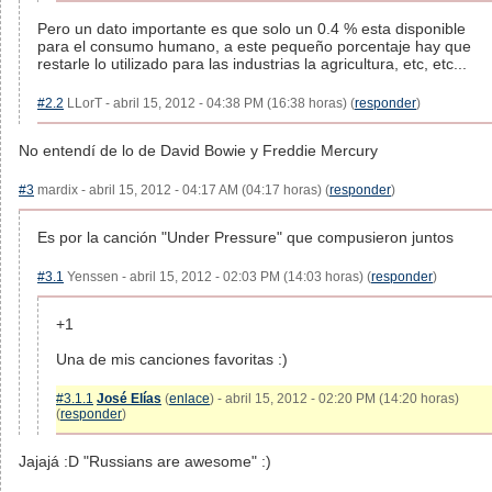
Pero un dato importante es que solo un 0.4 % esta disponible
para el consumo humano, a este pequeño porcentaje hay que
restarle lo utilizado para las industrias la agricultura, etc, etc...
#2.2
LLorT - abril 15, 2012 - 04:38 PM (16:38 horas) (
responder
)
No entendí de lo de David Bowie y Freddie Mercury
#3
mardix - abril 15, 2012 - 04:17 AM (04:17 horas) (
responder
)
Es por la canción "Under Pressure" que compusieron juntos
#3.1
Yenssen - abril 15, 2012 - 02:03 PM (14:03 horas) (
responder
)
+1
Una de mis canciones favoritas :)
#3.1.1
José Elías
(
enlace
) - abril 15, 2012 - 02:20 PM (14:20 horas)
(
responder
)
Jajajá :D "Russians are awesome" :)