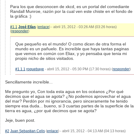
Para los que desconocen de xkcd, es un portal del comediante
Randall Munroe, razón por la cual ven este chiste en el fondo de
la gráfica :)
#1.1
José Elías
(
enlace
) - abril 15, 2012 - 03:26 AM (03:26 horas)
(
responder
)
Que pequeño es el mundo! O como dicen de otra forma el
mundo es un pañuelo. Es increíble que haya tantas paginas
que vemos en común con Eliax, y yo pensaba que tenia mi
propio nicho de sitios visitados.
#1.1.1
roquebaye
- abril 15, 2012 - 05:30 PM (17:30 horas) (
responder
)
Sencillamente increíble...
Me pregunto yo, Con toda esta agua en los océanos ¿Por qué
decimos que el agua se agota? ¿No podemos aprovechar el agua
del mar? Perdón por mi ignorancia, pero sinceramente he tenido
siempre esa duda... bueno, si 3 cuartas partes de la superficie de la
tierra es agua, ¿por qué decimos que se agota?
Jeje, buen post.
#2
Juan Sebastian Celis
(
enlace
) - abril 15, 2012 - 04:13 AM (04:13 horas)