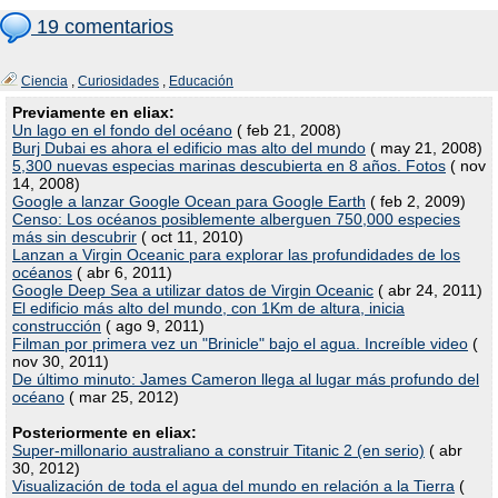
19 comentarios
Ciencia
,
Curiosidades
,
Educación
Previamente en eliax:
Un lago en el fondo del océano
( feb 21, 2008)
Burj Dubai es ahora el edificio mas alto del mundo
( may 21, 2008)
5,300 nuevas especias marinas descubierta en 8 años. Fotos
( nov
14, 2008)
Google a lanzar Google Ocean para Google Earth
( feb 2, 2009)
Censo: Los océanos posiblemente alberguen 750,000 especies
más sin descubrir
( oct 11, 2010)
Lanzan a Virgin Oceanic para explorar las profundidades de los
océanos
( abr 6, 2011)
Google Deep Sea a utilizar datos de Virgin Oceanic
( abr 24, 2011)
El edificio más alto del mundo, con 1Km de altura, inicia
construcción
( ago 9, 2011)
Filman por primera vez un "Brinicle" bajo el agua. Increíble video
(
nov 30, 2011)
De último minuto: James Cameron llega al lugar más profundo del
océano
( mar 25, 2012)
Posteriormente en eliax:
Super-millonario australiano a construir Titanic 2 (en serio)
( abr
30, 2012)
Visualización de toda el agua del mundo en relación a la Tierra
(