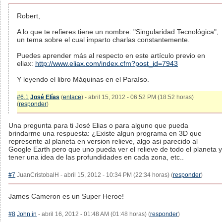
Robert,
A lo que te refieres tiene un nombre: "Singularidad Tecnológica",
un tema sobre el cual imparto charlas constantemente.
Puedes aprender más al respecto en este artículo previo en
eliax:
http://www.eliax.com/index.cfm?post_id=7943
Y leyendo el libro Máquinas en el Paraíso.
#6.1
José Elías
(
enlace
) - abril 15, 2012 - 06:52 PM (18:52 horas)
(
responder
)
Una pregunta para ti José Elias o para alguno que pueda
brindarme una respuesta: ¿Existe algun programa en 3D que
represente al planeta en version relieve, algo asi parecido al
Google Earth pero que uno pueda ver el relieve de todo el planeta y
tener una idea de las profundidades en cada zona, etc..
#7
JuanCristobalH - abril 15, 2012 - 10:34 PM (22:34 horas) (
responder
)
James Cameron es un Super Heroe!
#8
John in
- abril 16, 2012 - 01:48 AM (01:48 horas) (
responder
)