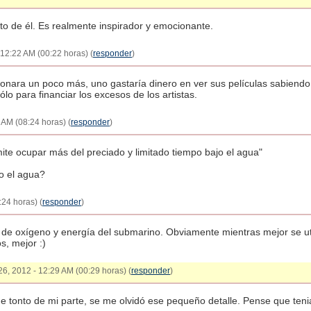
o de él. Es realmente inspirador y emocionante.
 12:22 AM (00:22 horas) (
responder
)
ionara un poco más, uno gastaría dinero en ver sus películas sabiend
sólo para financiar los excesos de los artistas.
 AM (08:24 horas) (
responder
)
mite ocupar más del preciado y limitado tiempo bajo el agua"
o el agua?
24 horas) (
responder
)
de oxígeno y energía del submarino. Obviamente mientras mejor se uti
s, mejor :)
26, 2012 - 12:29 AM (00:29 horas) (
responder
)
ue tonto de mi parte, se me olvidó ese pequeño detalle. Pense que teni