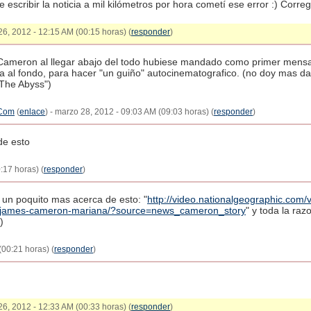
escribir la noticia a mil kilómetros por hora cometí ese error :) Corregi
26, 2012 - 12:15 AM (00:15 horas) (
responder
)
Cameron al llegar abajo del todo hubiese mandado como primer mensa
 al fondo, para hacer "un guiño" autocinematografico. (no doy mas da
he Abyss")
 Com
(
enlace
) - marzo 28, 2012 - 09:03 AM (09:03 horas) (
responder
)
de esto
:17 horas) (
responder
)
un poquito mas acerca de esto: "
http://video.nationalgeographic.com/
v/james-cameron-mariana/?source=news_cameron_story
" y toda la ra
)
(00:21 horas) (
responder
)
26, 2012 - 12:33 AM (00:33 horas) (
responder
)