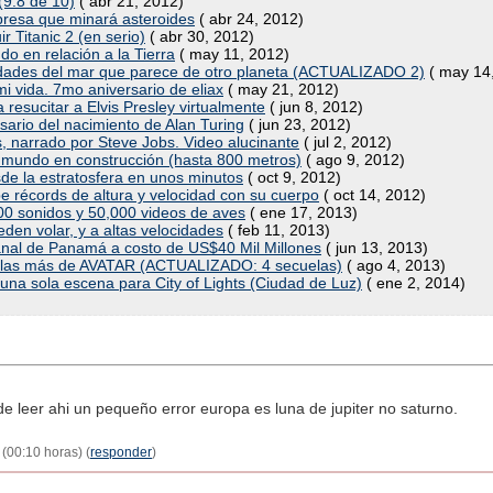
(9.8 de 10)
( abr 21, 2012)
resa que minará asteroides
( abr 24, 2012)
r Titanic 2 (en serio)
( abr 30, 2012)
do en relación a la Tierra
( may 11, 2012)
didades del mar que parece de otro planeta (ACTUALIZADO 2)
( may 14
i vida. 7mo aniversario de eliax
( may 21, 2012)
resucitar a Elvis Presley virtualmente
( jun 8, 2012)
sario del nacimiento de Alan Turing
( jun 23, 2012)
s, narrado por Steve Jobs. Video alucinante
( jul 2, 2012)
l mundo en construcción (hasta 800 metros)
( ago 9, 2012)
de la estratosfera en unos minutos
( oct 9, 2012)
récords de altura y velocidad con su cuerpo
( oct 14, 2012)
000 sonidos y 50,000 videos de aves
( ene 17, 2013)
en volar, y a altas velocidades
( feb 11, 2013)
Canal de Panamá a costo de US$40 Mil Millones
( jun 13, 2013)
uelas más de AVATAR (ACTUALIZADO: 4 secuelas)
( ago 4, 2013)
una sola escena para City of Lights (Ciudad de Luz)
( ene 2, 2014)
de leer ahi un pequeño error europa es luna de jupiter no saturno.
(00:10 horas) (
responder
)