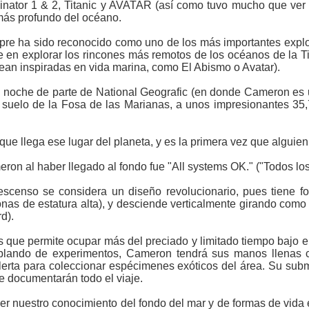
nator 1 & 2, Titanic y AVATAR (así como tuvo mucho que ver 
 más profundo del océano.
pre ha sido reconocido como uno de los más importantes explo
ne en explorar los rincones más remotos de los océanos de la T
ean inspiradas en vida marina, como El Abismo o Avatar).
ta noche de parte de National Geografic (en donde Cameron es u
 suelo de la Fosa de las Marianas, a unos impresionantes 35,
que llega ese lugar del planeta, y es la primera vez que alguien 
ron al haber llegado al fondo fue "All systems OK." ("Todos lo
descenso se considera un diseño revolucionario, pues tiene f
onas de estatura alta), y desciende verticalmente girando com
d).
s que permite ocupar más del preciado y limitado tiempo bajo 
blando de experimentos, Cameron tendrá sus manos llenas 
alerta para coleccionar espécimenes exóticos del área. Su su
 documentarán todo el viaje.
cer nuestro conocimiento del fondo del mar y de formas de vida