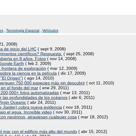
es
,
Tecnología Espacial
,
Vehículos
21, 2008)
ia de inicio del LHC
( sept 9, 2008)
rimentos científicos? Respuesta.
( sept 25, 2008)
bierta en 8 años. Fotos
( nov 14, 2008)
Google Earth
( feb 2, 2009)
 frontera de exploración
( mar 12, 2009)
obre la ciencia en la película
( dic 17, 2009)
("El Origen")
( ago 14, 2010)
berguen 750,000 especies más sin descubrir
( oct 11, 2010)
 en el fondo del mar
( ene 29, 2011)
 200,000+ fotos automatizadas
( mar 13, 2011)
r las profundidades de los océanos
( abr 6, 2011)
Virgin Oceanic
( abr 24, 2011)
e Júpiter) cobra nueva evidencia
( nov 18, 2011)
ajo el agua. Increíble video
( nov 30, 2011)
n neutrinos, atraviesan cualquier cosa
( mar 18, 2012)
 mar con el edificio más alto del mundo
( abr 15, 2012)