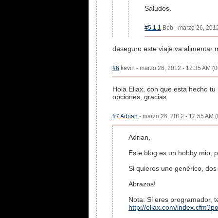
Saludos.
#5.1.1
Bob - marzo 26, 2012
deseguro este viaje va alimentar m
#6
kevin - marzo 26, 2012 - 12:35 AM (0
Hola Eliax, con que esta hecho tu
opciones, gracias
#7
Adrian
- marzo 26, 2012 - 12:55 AM (
Adrian,
Este blog es un hobby mio, po
Si quieres uno genérico, do
Abrazos!
Nota: Si eres programador, t
http://eliax.com/index.cfm?p