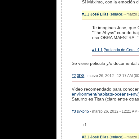
Sí Máximo, con la emoción de 
#1.1
José Elías
(
enlace
) - marzo 
Te imaginas Jose, que 
"The Abyss" cuando baja
esa OBRA MAESTRA, "T
#1.1.1
Partiendo de Cero .
Se viene película y/o documental 
#2
3DS
- marzo 26, 2012 - 12:17 AM (00
Video recomendado para conocer 
environment/habitats-oceans-en
Saturno es Titan (claro entre otras
#3
syko45
- marzo 26, 2012 - 12:21 AM 
+1
#3.1
José Elías
(
enlace
) - marzo 