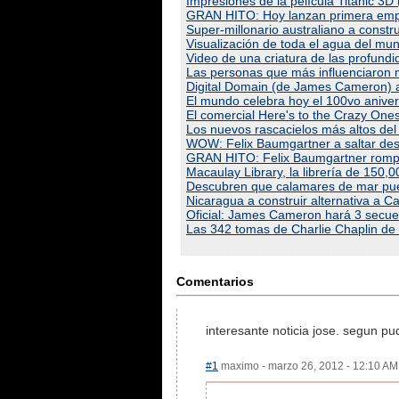
Impresiones de la película Titanic 3D 
GRAN HITO: Hoy lanzan primera emp
Super-millonario australiano a construi
Visualización de toda el agua del mun
Video de una criatura de las profun
Las personas que más influenciaron m
Digital Domain (de James Cameron) a 
El mundo celebra hoy el 100vo aniver
El comercial Here's to the Crazy One
Los nuevos rascacielos más altos de
WOW: Felix Baumgartner a saltar des
GRAN HITO: Felix Baumgartner rompe 
Macaulay Library, la librería de 150,
Descubren que calamares de mar pued
Nicaragua a construir alternativa a 
Oficial: James Cameron hará 3 sec
Las 342 tomas de Charlie Chaplin de 
Comentarios
interesante noticia jose. segun pu
#1
maximo - marzo 26, 2012 - 12:10 AM 