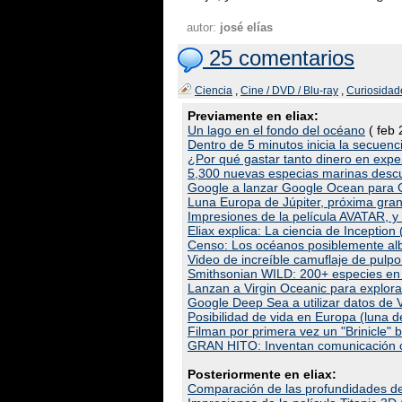
autor:
josé elías
25 comentarios
Ciencia
,
Cine / DVD / Blu-ray
,
Curiosidad
Previamente en eliax:
Un lago en el fondo del océano
( feb 
Dentro de 5 minutos inicia la secuenc
¿Por qué gastar tanto dinero en expe
5,300 nuevas especias marinas descu
Google a lanzar Google Ocean para 
Luna Europa de Júpiter, próxima gran
Impresiones de la película AVATAR, y s
Eliax explica: La ciencia de Inception 
Censo: Los océanos posiblemente al
Video de increíble camuflaje de pulpo
Smithsonian WILD: 200+ especies en
Lanzan a Virgin Oceanic para explora
Google Deep Sea a utilizar datos de 
Posibilidad de vida en Europa (luna d
Filman por primera vez un "Brinicle" b
GRAN HITO: Inventan comunicación co
Posteriormente en eliax:
Comparación de las profundidades del