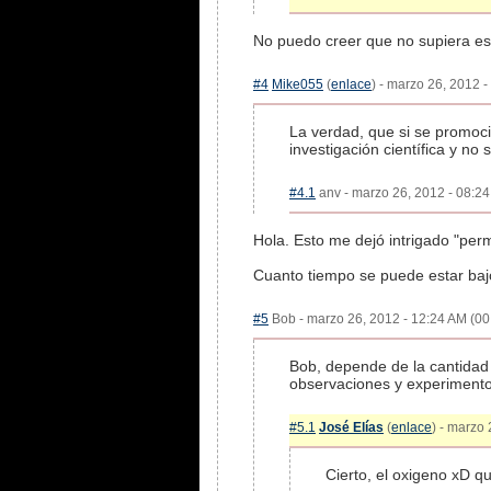
No puedo creer que no supiera est
#4
Mike055
(
enlace
) - marzo 26, 2012 -
La verdad, que si se promoc
investigación científica y no 
#4.1
anv - marzo 26, 2012 - 08:24
Hola. Esto me dejó intrigado "per
Cuanto tiempo se puede estar baj
#5
Bob - marzo 26, 2012 - 12:24 AM (00:
Bob, depende de la cantidad 
observaciones y experimento
#5.1
José Elías
(
enlace
) - marzo 
Cierto, el oxigeno xD q