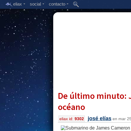
eliax
social
contacto
De último minuto: 
océano
josé elías
eliax id:
9302
en mar 25