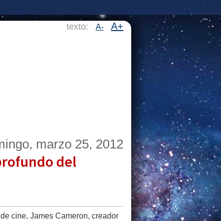
A+
texto:
A-
ingo, marzo 25, 2012
profundo del
or de cine, James Cameron, creador