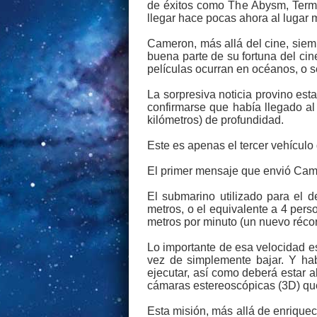
de éxitos como The Abysm, Termi
llegar hace pocas ahora al lugar
Cameron, más allá del cine, siem
buena parte de su fortuna del ci
películas ocurran en océanos, o s
La sorpresiva noticia provino es
confirmarse que había llegado al
kilómetros) de profundidad.
Este es apenas el tercer vehículo 
El primer mensaje que envió Came
El submarino utilizado para el 
metros, o el equivalente a 4 pers
metros por minuto (un nuevo récor
Lo importante de esa velocidad e
vez de simplemente bajar. Y ha
ejecutar, así como deberá estar 
cámaras estereoscópicas (3D) que
Esta misión, más allá de enrique