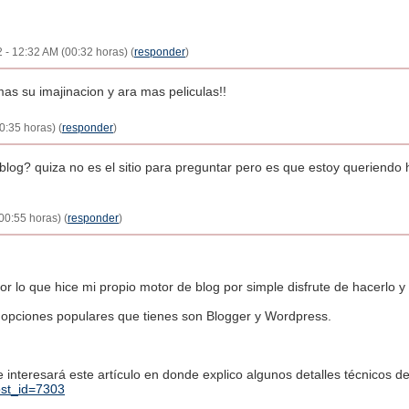
 - 12:32 AM (00:32 horas) (
responder
)
as su imajinacion y ara mas peliculas!!
0:35 horas) (
responder
)
 blog? quiza no es el sitio para preguntar pero es que estoy queriendo
00:55 horas) (
responder
)
r lo que hice mi propio motor de blog por simple disfrute de hacerlo y p
s opciones populares que tienes son Blogger y Wordpress.
e interesará este artículo en donde explico algunos detalles técnicos 
ost_id=7303