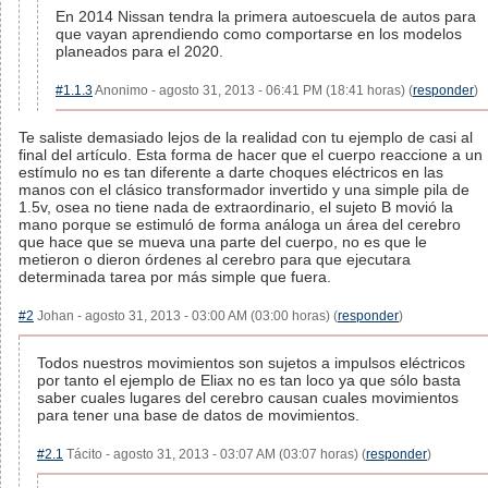
En 2014 Nissan tendra la primera autoescuela de autos para
que vayan aprendiendo como comportarse en los modelos
planeados para el 2020.
#1.1.3
Anonimo - agosto 31, 2013 - 06:41 PM (18:41 horas) (
responder
)
Te saliste demasiado lejos de la realidad con tu ejemplo de casi al
final del artículo. Esta forma de hacer que el cuerpo reaccione a un
estímulo no es tan diferente a darte choques eléctricos en las
manos con el clásico transformador invertido y una simple pila de
1.5v, osea no tiene nada de extraordinario, el sujeto B movió la
mano porque se estimuló de forma análoga un área del cerebro
que hace que se mueva una parte del cuerpo, no es que le
metieron o dieron órdenes al cerebro para que ejecutara
determinada tarea por más simple que fuera.
#2
Johan - agosto 31, 2013 - 03:00 AM (03:00 horas) (
responder
)
Todos nuestros movimientos son sujetos a impulsos eléctricos
por tanto el ejemplo de Eliax no es tan loco ya que sólo basta
saber cuales lugares del cerebro causan cuales movimientos
para tener una base de datos de movimientos.
#2.1
Tácito - agosto 31, 2013 - 03:07 AM (03:07 horas) (
responder
)