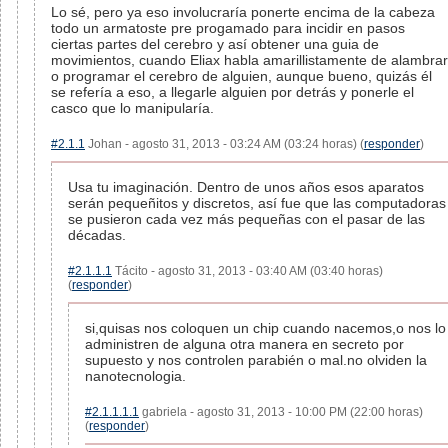
Lo sé, pero ya eso involucraría ponerte encima de la cabeza
todo un armatoste pre progamado para incidir en pasos
ciertas partes del cerebro y así obtener una guia de
movimientos, cuando Eliax habla amarillistamente de alambrar
o programar el cerebro de alguien, aunque bueno, quizás él
se refería a eso, a llegarle alguien por detrás y ponerle el
casco que lo manipularía.
#2.1.1
Johan - agosto 31, 2013 - 03:24 AM (03:24 horas) (
responder
)
Usa tu imaginación. Dentro de unos años esos aparatos
serán pequeñitos y discretos, así fue que las computadoras
se pusieron cada vez más pequeñas con el pasar de las
décadas.
#2.1.1.1
Tácito - agosto 31, 2013 - 03:40 AM (03:40 horas)
(
responder
)
si,quisas nos coloquen un chip cuando nacemos,o nos lo
administren de alguna otra manera en secreto por
supuesto y nos controlen parabién o mal.no olviden la
nanotecnologia.
#2.1.1.1.1
gabriela - agosto 31, 2013 - 10:00 PM (22:00 horas)
(
responder
)