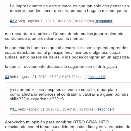
Lo impresionante de este avance es que tan sólo con pensar en
moverte, puedes hacer que otra persona haga lo mismo que tú.
#2.2
Areg - agosto 31, 2013 - 04:12 AM (04:12 horas) (
responder
)
me recuerda a la pelicula Gamer. donde podias jugar realmente
controlando a un presidiario con la mente.
lo que estaria bueno es que al desarrollar esto se pueda aprender
cosas directamente. al principio movimientos o algo asi. capaz
rutinas. estilo pasos de bailes. y los podes comprar en un appstore.
lo que si.. obviamente despues lo cagarian con el drm. jajaja
#3
betto - agosto 31, 2013 - 05:32 AM (05:32 horas) (
responder
)
y si aprender cosa despues se vuelve sencillo, o por plata...
como afectaria entonces el contratar o valorar a alguien por sus
skills??? o experiencia??? :S
#3.1
betto - agosto 31, 2013 - 05:38 AM (05:38 horas) (
responder
)
Aprovecho mi opinión para nombrar OTRO GRAN HITO
relacionado con el tema, sucedido en estos días y es la creación de