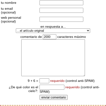
tu nombre
tu email
(opcional)
web personal
(opcional)
en respuesta a...
comentario de
caracteres máximo
9 + 6 =
requerido
(control anti-SPAM)
¿De qué color es el
requerido
(control anti-
cielo?:
SPAM)