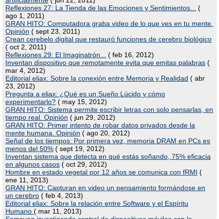
artificialmente
( jun 22, 2011)
Reflexiones 27: La Tienda de las Emociones y Sentimientos...
(
ago 1, 2011)
GRAN HITO: Computadora graba video de lo que ves en tu mente.
Opinión
( sept 23, 2011)
Crean cerebelo digital que restauró funciones de cerebro biológico
( oct 2, 2011)
Reflexiones 29: El Imaginatrón...
( feb 16, 2012)
Inventan dispositivo que remotamente evita que emitas palabras
(
mar 4, 2012)
Editorial eliax: Sobre la conexión entre Memoria y Realidad
( abr
23, 2012)
Pregunta a eliax: ¿Qué es un Sueño Lúcido y cómo
experimentarlo?
( may 15, 2012)
GRAN HITO: Sistema permite escribir letras con solo pensarlas, en
tiempo real. Opinión
( jun 29, 2012)
GRAN HITO: Primer intento de robar datos privados desde la
mente humana. Opinión
( ago 20, 2012)
Señal de los tiempos: Por primera vez, memoria DRAM en PCs es
menos del 50%
( sept 19, 2012)
Inventan sistema que detecta en qué estás soñando, 75% eficacia
en algunos casos
( oct 29, 2012)
Hombre en estado vegetal por 12 años se comunica con fRMI
(
ene 11, 2013)
GRAN HITO: Capturan en video un pensamiento formándose en
un cerebro
( feb 4, 2013)
Editorial eliax: Sobre la relación entre Software y el Espíritu
Humano
( mar 11, 2013)