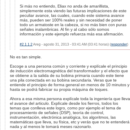
Si más no entiendo, Eliax no anda de amarillista,
simplemente esta viendo las futuras implicaciones de este
peculiar avance, las cuales, cuando este sistema avance
más, pueden ser 100% reales y sin necesidad de poner
todo un armatoste en la cabeza, si no más bien con puras
señales inalambricas. Al fin y al cabo sólo somos
información y este ejemplo refuerza más esa afirmación.
#2.1.1.2
Areg - agosto 31, 2013 - 03:41 AM (03:41 horas) (
responder
)
No es tan simple.
Escoge a una persona común y corriente y explícale el principio
de inducción electromagnética del transformador y el efecto que
se obtiene a la salida de su bobina primaria cuando este tiene
una pila conectada en su bobina secundaria. Veras que te
entiende el principio de forma general en menos de 10 minutos y
hasta se podrá fabricar su propia máquina de toques.
Ahora a esa misma persona explícale toda la ingeniería que lleva
el avance del articulo. Explícale desde los fierros, todos los
temas que conlleva este logro, como por ejemplo el tema de
procesamiento de señales (DSP), teoría de control,
instrumentación, electrónica analógica, los algoritmos, las
matemáticas que lleva, su física, etc y verás que no te entenderá
nada y al menos le tomará meses razonarlo.