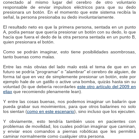
conectado al mismo lugar del cerebro de otro voluntario
responsable de enviar impulsos eléctricos para que su dedo
presionara un botón. En el momento que este sistema recibía la
señal, la persona presionaba su dedo involuntariamente.
El resultado neto es que la primera persona, sentada en un punto
A, podía pensar que quería presionar un botón con su dedo, lo que
hacía que fuera el dedo de la otra persona sentada en un punto B,
quien presionara el botón.
Como se podrán imaginar, esto tiene posibilidades asombrosas,
tanto buenas como malas.
Entre las más obvias del lado malo está el tema de que en un
futuro se podría "programar" o "alambrar" el cerebro de alguien, de
forma tal que en vez de simplemente presionar un botón, este por
ejemplo hale de un gatillo o active una bomba, quizás hasta sin su
voluntad (lo que debería recordarles
este otro artículo del 2009 en
eliax
que recomiendo plenamente lean).
Y entre las cosas buenas, nos podemos imaginar un bailarín que
pueda grabar sus movimientos, para que otros bailarines no solo
los sientan (
como en este escenario
), sino incluso que los ejecuten.
Y obviamente, esto tendría también usos en pacientes con
problemas de movilidad, los cuales podrían imaginar que caminan,
y enviar esos comandos a piernas robóticas que les permitirá
caminar normalmente como cualquier otra persona.