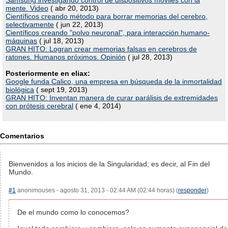
Samsung investigando control de dispositivos móviles con la
mente. Video
( abr 20, 2013)
Científicos creando método para borrar memorias del cerebro,
selectivamente
( jun 22, 2013)
Científicos creando "polvo neuronal", para interacción humano-
máquinas
( jul 18, 2013)
GRAN HITO: Logran crear memorias falsas en cerebros de
ratones. Humanos próximos. Opinión
( jul 28, 2013)
Posteriormente en eliax:
Google funda Calico, una empresa en búsqueda de la inmortalidad
biológica
( sept 19, 2013)
GRAN HITO: Inventan manera de curar parálisis de extremidades
con prótesis cerebral
( ene 4, 2014)
Comentarios
Bienvenidos a los inicios de la Singularidad; es decir, al Fin del
Mundo.
#1
anonimouses - agosto 31, 2013 - 02:44 AM (02:44 horas) (
responder
)
De el mundo como lo conocemos?