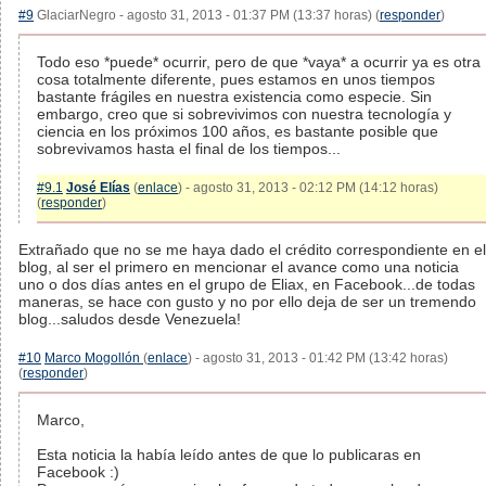
#9
GlaciarNegro - agosto 31, 2013 - 01:37 PM (13:37 horas) (
responder
)
Todo eso *puede* ocurrir, pero de que *vaya* a ocurrir ya es otra
cosa totalmente diferente, pues estamos en unos tiempos
bastante frágiles en nuestra existencia como especie. Sin
embargo, creo que si sobrevivimos con nuestra tecnología y
ciencia en los próximos 100 años, es bastante posible que
sobrevivamos hasta el final de los tiempos...
#9.1
José Elías
(
enlace
) - agosto 31, 2013 - 02:12 PM (14:12 horas)
(
responder
)
Extrañado que no se me haya dado el crédito correspondiente en el
blog, al ser el primero en mencionar el avance como una noticia
uno o dos días antes en el grupo de Eliax, en Facebook...de todas
maneras, se hace con gusto y no por ello deja de ser un tremendo
blog...saludos desde Venezuela!
#10
Marco Mogollón
(
enlace
) - agosto 31, 2013 - 01:42 PM (13:42 horas)
(
responder
)
Marco,
Esta noticia la había leído antes de que lo publicaras en
Facebook :)