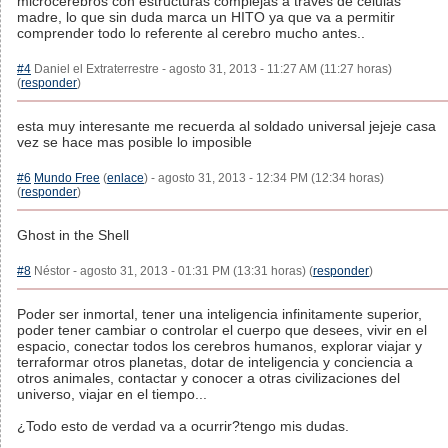
microcerebros con estructuras complejas a través de células
madre, lo que sin duda marca un HITO ya que va a permitir
comprender todo lo referente al cerebro mucho antes..
#4
Daniel el Extraterrestre - agosto 31, 2013 - 11:27 AM (11:27 horas)
(
responder
)
esta muy interesante me recuerda al soldado universal jejeje casa
vez se hace mas posible lo imposible
#6
Mundo Free
(
enlace
) - agosto 31, 2013 - 12:34 PM (12:34 horas)
(
responder
)
Ghost in the Shell
#8
Néstor - agosto 31, 2013 - 01:31 PM (13:31 horas) (
responder
)
Poder ser inmortal, tener una inteligencia infinitamente superior,
poder tener cambiar o controlar el cuerpo que desees, vivir en el
espacio, conectar todos los cerebros humanos, explorar viajar y
terraformar otros planetas, dotar de inteligencia y conciencia a
otros animales, contactar y conocer a otras civilizaciones del
universo, viajar en el tiempo...
¿Todo esto de verdad va a ocurrir?tengo mis dudas.