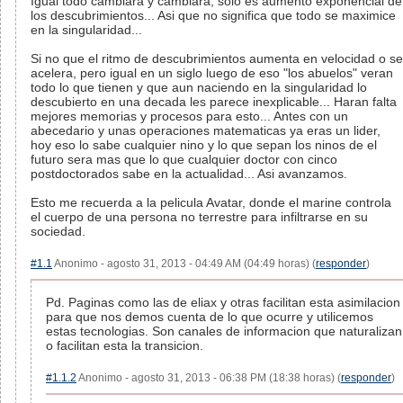
Igual todo cambiara y cambiara, solo es aumento exponencial de
los descubrimientos... Asi que no significa que todo se maximice
en la singularidad...
Si no que el ritmo de descubrimientos aumenta en velocidad o se
acelera, pero igual en un siglo luego de eso "los abuelos" veran
todo lo que tienen y que aun naciendo en la singularidad lo
descubierto en una decada les parece inexplicable... Haran falta
mejores memorias y procesos para esto... Antes con un
abecedario y unas operaciones matematicas ya eras un lider,
hoy eso lo sabe cualquier nino y lo que sepan los ninos de el
futuro sera mas que lo que cualquier doctor con cinco
postdoctorados sabe en la actualidad... Asi avanzamos.
Esto me recuerda a la pelicula Avatar, donde el marine controla
el cuerpo de una persona no terrestre para infiltrarse en su
sociedad.
#1.1
Anonimo - agosto 31, 2013 - 04:49 AM (04:49 horas) (
responder
)
Pd. Paginas como las de eliax y otras facilitan esta asimilacion
para que nos demos cuenta de lo que ocurre y utilicemos
estas tecnologias. Son canales de informacion que naturalizan
o facilitan esta la transicion.
#1.1.2
Anonimo - agosto 31, 2013 - 06:38 PM (18:38 horas) (
responder
)