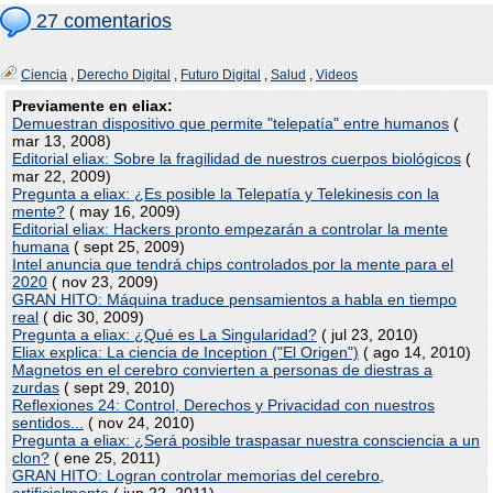
27 comentarios
Ciencia
,
Derecho Digital
,
Futuro Digital
,
Salud
,
Videos
Previamente en eliax:
Demuestran dispositivo que permite "telepatía" entre humanos
(
mar 13, 2008)
Editorial eliax: Sobre la fragilidad de nuestros cuerpos biológicos
(
mar 22, 2009)
Pregunta a eliax: ¿Es posible la Telepatía y Telekinesis con la
mente?
( may 16, 2009)
Editorial eliax: Hackers pronto empezarán a controlar la mente
humana
( sept 25, 2009)
Intel anuncia que tendrá chips controlados por la mente para el
2020
( nov 23, 2009)
GRAN HITO: Máquina traduce pensamientos a habla en tiempo
real
( dic 30, 2009)
Pregunta a eliax: ¿Qué es La Singularidad?
( jul 23, 2010)
Eliax explica: La ciencia de Inception ("El Origen")
( ago 14, 2010)
Magnetos en el cerebro convierten a personas de diestras a
zurdas
( sept 29, 2010)
Reflexiones 24: Control, Derechos y Privacidad con nuestros
sentidos...
( nov 24, 2010)
Pregunta a eliax: ¿Será posible traspasar nuestra consciencia a un
clon?
( ene 25, 2011)
GRAN HITO: Logran controlar memorias del cerebro,