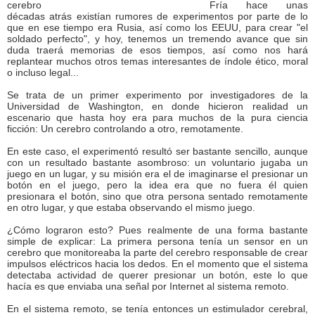
Fría hace unas
décadas atrás existían rumores de experimentos por parte de lo
que en ese tiempo era Rusia, así como los EEUU, para crear "el
soldado perfecto", y hoy, tenemos un tremendo avance que sin
duda traerá memorias de esos tiempos, así como nos hará
replantear muchos otros temas interesantes de índole ético, moral
o incluso legal...
Se trata de un primer experimento por investigadores de la
Universidad de Washington, en donde hicieron realidad un
escenario que hasta hoy era para muchos de la pura ciencia
ficción: Un cerebro controlando a otro, remotamente.
En este caso, el experimentó resultó ser bastante sencillo, aunque
con un resultado bastante asombroso: un voluntario jugaba un
juego en un lugar, y su misión era el de imaginarse el presionar un
botón en el juego, pero la idea era que no fuera él quien
presionara el botón, sino que otra persona sentado remotamente
en otro lugar, y que estaba observando el mismo juego.
¿Cómo lograron esto? Pues realmente de una forma bastante
simple de explicar: La primera persona tenía un sensor en un
cerebro que monitoreaba la parte del cerebro responsable de crear
impulsos eléctricos hacia los dedos. En el momento que el sistema
detectaba actividad de querer presionar un botón, este lo que
hacía es que enviaba una señal por Internet al sistema remoto.
En el sistema remoto, se tenía entonces un estimulador cerebral,