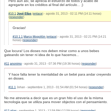
Pero aun así, se aprecia el esfuerzo de todos y acabo de
agregarte en los créditos al final del artículo... ;)
#10.1
José Elías
(
enlace
) - agosto 31, 2013 - 02:11 PM (14:11 horas)
(
responder
)
Gracias!
#10.1.1
Marco Mogollón
(
enlace
) - agosto 31, 2013 - 02:21 PM (14:21
horas) (
responder
)
Que locura! Los dioses nos deben mirar como a unos bebes
gateando sin tener ni idea de lo que hacemos...
#11
anonimo
- agosto 31, 2013 - 07:36 PM (19:36 horas) (
responder
)
Y hace falta tener la mentalidad de un bebé para andar creyendo
en dioses.
#11.1
Johan - septiembre 1, 2013 - 01:54 AM (01:54 horas) (
responder
)
No me atreveria a decir que es un gran hito el uso de la misma
tecnologia que se utiliza para mover objectos con el pensamiento.
#12
alias
- septiembre 1, 2013 - 12:59 PM (12:59 horas) (
responder
)