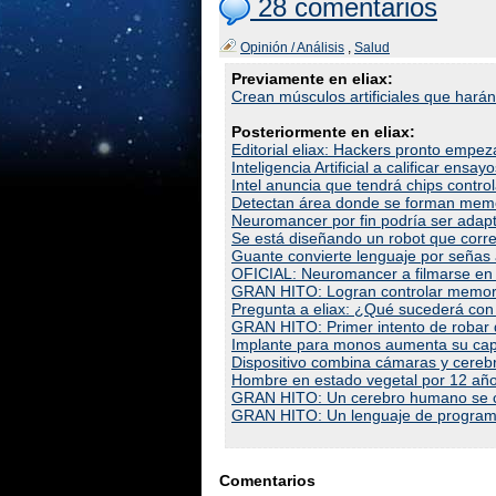
28 comentarios
Opinión / Análisis
,
Salud
Previamente en eliax:
Crean músculos artificiales que har
Posteriormente en eliax:
Editorial eliax: Hackers pronto empe
Inteligencia Artificial a calificar ensa
Intel anuncia que tendrá chips contro
Detectan área donde se forman memo
Neuromancer por fin podría ser adapt
Se está diseñando un robot que corr
Guante convierte lenguaje por señas a
OFICIAL: Neuromancer a filmarse en e
GRAN HITO: Logran controlar memorias
Pregunta a eliax: ¿Qué sucederá con
GRAN HITO: Primer intento de robar 
Implante para monos aumenta su ca
Dispositivo combina cámaras y cere
Hombre en estado vegetal por 12 añ
GRAN HITO: Un cerebro humano se com
GRAN HITO: Un lenguaje de programac
Comentarios