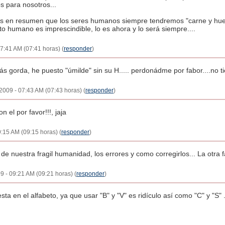
s para nosotros...
mos en resumen que los seres humanos siempre tendremos "carne y hueso
ácto humano es imprescindible, lo es ahora y lo será siempre....
7:41 AM (07:41 horas) (
responder
)
ás gorda, he puesto "úmilde" sin su H..... perdonádme por fabor....no t
2009 - 07:43 AM (07:43 horas) (
responder
)
 el por favor!!!, jaja
:15 AM (09:15 horas) (
responder
)
e nuestra fragil humanidad, los errores y como corregirlos... La otra fal
9 - 09:21 AM (09:21 horas) (
responder
)
sta en el alfabeto, ya que usar "B" y "V" es ridículo así como "C" y "S" 