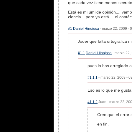
que cada vez tiene menos secreto
Está es mi úmilde opinión.... va
ciencia... pero ya está.... el cont
#1
Daniel Hinojosa
- marzo 22, 2009 - 0
Joder que falta ortográfica m
#1.1
Daniel Hinojosa
- marzo 22, 
pues lo has arreglado con
#1.1.1
- marzo 22, 2009 - 09
Eso es lo que me gusta d
#1.1.2
Juan - marzo 22, 200
Creo que el error e
en fin.