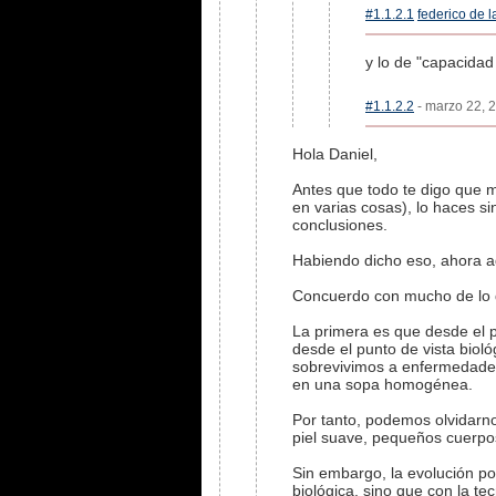
#1.1.2.1
federico de 
y lo de "capacidad
#1.1.2.2
- marzo 22, 2
Hola Daniel,
Antes que todo te digo que 
en varias cosas), lo haces si
conclusiones.
Habiendo dicho eso, ahora aq
Concuerdo con mucho de lo 
La primera es que desde el 
desde el punto de vista bioló
sobrevivimos a enfermedade
en una sopa homogénea.
Por tanto, podemos olvidarno
piel suave, pequeños cuerpos
Sin embargo, la evolución po
biológica, sino que con la t