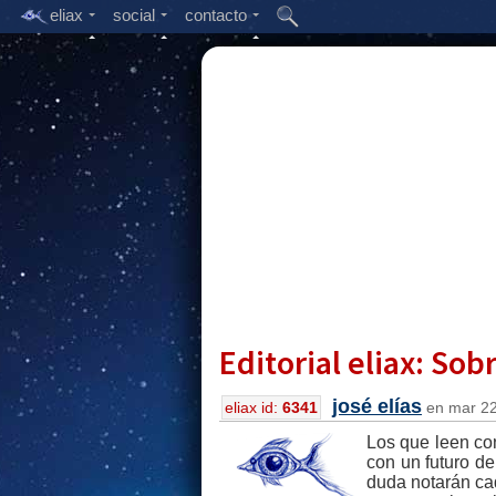
eliax
social
contacto
Editorial eliax: Sob
josé elías
eliax id:
6341
en mar 22,
Los que leen con
con un futuro d
duda notarán ca