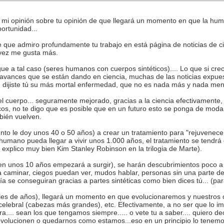
mi opinión sobre tu opinión de que llegará un momento en que la huma
portunidad...
e que admiro profundamente tu trabajo en está página de noticias de ci
 vez me gusta más.
gue a tal caso (seres humanos con cuerpos sintéticos).... Lo que si cr
avances que se están dando en ciencia, muchas de las noticias expuesta
 dijiste tú su más mortal enfermedad, que no es nada más y nada meno
 cuerpo... seguramente mejorado, gracias a la ciencia efectivamente, 
icos, no te digo que es posible que en un futuro esto se ponga de mod
bién vuelven.
punto le doy unos 40 o 50 años) a crear un tratamiento para "rejuvenece
r humano pueda llegar a vivir unos 1.000 años, el tratamiento se tendr
explico muy bien Kim Stanley Robinson en la trilogia de Marte).
en unos 10 años empezará a surgir), se harán descubrimientos poco a p
a caminar, ciegos puedan ver, mudos hablar, personas sin una parte de
ía se conseguiran gracias a partes sintéticas como bien dices tú... (par
miles de años), llegará un momento en que evolucionaremos y nuestros
elebral (cabezas más grandes), etc. Efectivamente, a no ser que lo 
... sean los que tengamos siempre..... o vete tu a saber.... quiero dec
olucionen o quedarnos como estamos...eso en un principio lo tenemos 