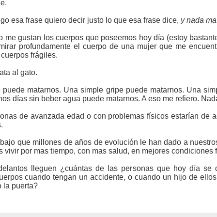
e.
o esa frase quiero decir justo lo que esa frase dice,
y nada ma
o me gustan los cuerpos que poseemos hoy día (estoy bastante 
irar profundamente el cuerpo de una mujer que me encuentre 
cuerpos frágiles.
ta al gato.
e puede matarnos. Una simple gripe puede matarnos. Una sim
os días sin beber agua puede matarnos. A eso me refiero. Nad
onas de avanzada edad o con problemas físicos estarían de 
.
bajo que millones de años de evolución le han dado a nuestros 
s vivir por mas tiempo, con mas salud, en mejores condiciones 
elantos lleguen ¿cuántas de las personas que hoy día se 
uerpos cuando tengan un accidente, o cuando un hijo de ellos
 la puerta?