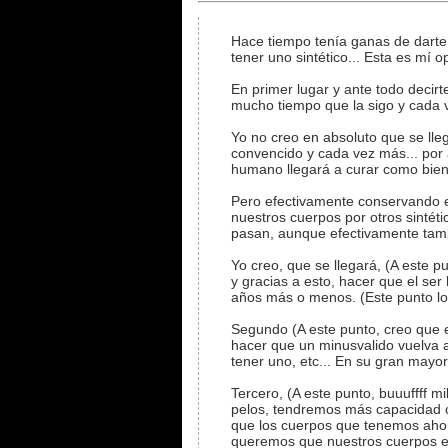
Hace tiempo tenía ganas de darte 
tener uno sintético... Esta es mí o
En primer lugar y ante todo decirt
mucho tiempo que la sigo y cada
Yo no creo en absoluto que se lle
convencido y cada vez más... por 
humano llegará a curar como bien
Pero efectivamente conservando el
nuestros cuerpos por otros sintét
pasan, aunque efectivamente tam
Yo creo, que se llegará, (A este 
y gracias a esto, hacer que el se
años más o menos. (Este punto lo 
Segundo (A este punto, creo que 
hacer que un minusvalido vuelva 
tener uno, etc... En su gran mayor
Tercero, (A este punto, buuuffff 
pelos, tendremos más capacidad c
que los cuerpos que tenemos ahora.
queremos que nuestros cuerpos ev