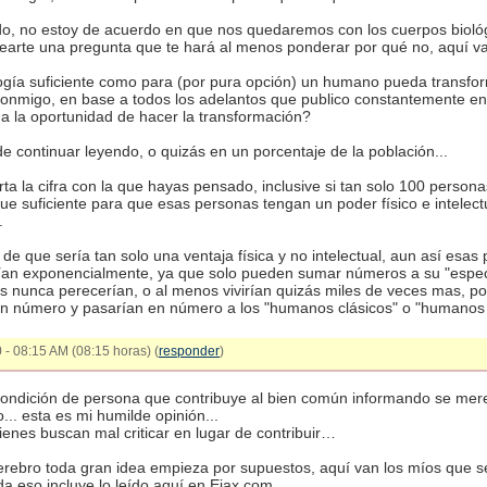
, no estoy de acuerdo en que nos quedaremos con los cuerpos biológ
tearte una pregunta que te hará al menos ponderar por qué no, aquí va
logía suficiente como para (por pura opción) un humano pueda transform
onmigo, en base a todos los adelantos que publico constantemente en e
a la oportunidad de hacer la transformación?
 continuar leyendo, o quizás en un porcentaje de la población...
a la cifra con la que hayas pensado, inclusive si tan solo 100 person
e suficiente para que esas personas tengan un poder físico e intelect
.
 de que sería tan solo una ventaja física y no intelectual, aun así esa
an exponencialmente, ya que solo pueden sumar números a su "especie
los nunca perecerían, o al menos vivirían quizás miles de veces mas, 
en número y pasarían en número a los "humanos clásicos" o "humanos
 - 08:15 AM (08:15 horas) (
responder
)
 condición de persona que contribuye al bien común informando se mere
o... esta es mi humilde opinión...
enes buscan mal criticar en lugar de contribuir…
ebro toda gran idea empieza por supuestos, aquí van los míos que s
da eso incluye lo leído aquí en Eiax.com..