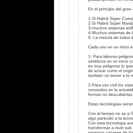
En el principio del gran
1-Si Habrá Súper Cuerp
2-Si Habrá Súper Manipu
3-muchos sistemas artifi
4-Muchos sistemas de A
5- La mezcla de todos l
Cada uno en un inicio e
1- Para labores peligro
sintéticos en un inicio
es muy peligroso lo que
de actuar como el origi
también no temer a la mu
2-Para uso civil los sú
conocidos en la actuali
formas no descubiertas
Estas tecnologías serán
Con el tiempo no se si
algo parecido a la tecno
Con esta tecnología au
transformar a nivel sub
seremos capases de tran