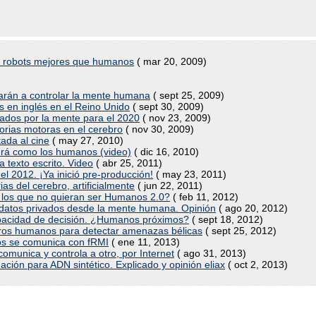
án robots mejores que humanos
( mar 20, 2009)
zarán a controlar la mente humana
( sept 25, 2009)
yos en inglés en el Reino Unido
( sept 30, 2009)
lados por la mente para el 2020
( nov 23, 2009)
rias motoras en el cerebro
( nov 30, 2009)
ada al cine
( may 27, 2010)
erá como los humanos (video)
( dic 16, 2010)
 texto escrito. Video
( abr 25, 2011)
l 2012. ¡Ya inició pre-producción!
( may 23, 2011)
 del cerebro, artificialmente
( jun 22, 2011)
 los que no quieran ser Humanos 2.0?
( feb 11, 2012)
datos privados desde la mente humana. Opinión
( ago 20, 2012)
pacidad de decisión. ¿Humanos próximos?
( sept 18, 2012)
bros humanos para detectar amenazas bélicas
( sept 25, 2012)
os se comunica con fRMI
( ene 11, 2013)
unica y controla a otro, por Internet
( ago 31, 2013)
ión para ADN sintético. Explicado y opinión eliax
( oct 2, 2013)