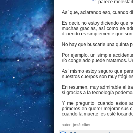
parece molestarl
Así que, aclarando eso, cuando dig
Es decir, no estoy diciendo que n
muchas gracias, así como se adm
diciendo es simplemente que son 
No hay que buscarle una quinta pa
Por ejemplo, un simple accident
río congelado puede matarnos. Un
Así mismo estoy seguro que pers
nuestros cuerpos son muy frágiles
En resumen, muy admirable el tra
si gracias a la tecnología podemo
Y me pregunto, cuando estos ad
primeros en querer mejorar sus c
cuando la muerte les esté tocando
autor:
josé elías