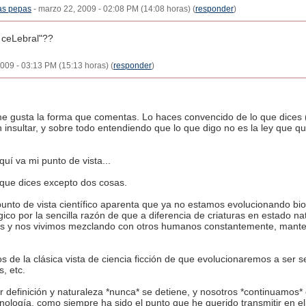
las pepas
- marzo 22, 2009 - 02:08 PM (14:08 horas) (
responder
)
 ceLebral"??
009 - 03:13 PM (15:13 horas) (
responder
)
me gusta la forma que comentas. Lo haces convencido de lo que dice
n insultar, y sobre todo entendiendo que lo que digo no es la ley que 
uí va mi punto de vista...
que dices excepto dos cosas.
punto de vista científico aparenta que ya no estamos evolucionando b
gico por la sencilla razón de que a diferencia de criaturas en estado n
s y nos vivimos mezclando con otros humanos constantemente, mante
s de la clásica vista de ciencia ficción de que evolucionaremos a ser s
, etc.
r definición y naturaleza *nunca* se detiene, y nosotros *continuamos
ecnología, como siempre ha sido el punto que he querido transmitir en e