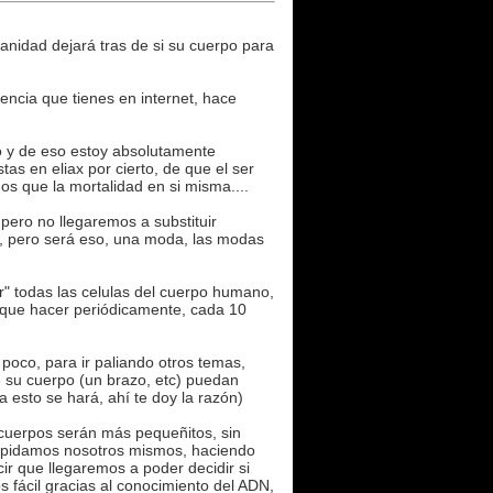
nidad dejará tras de si su cuerpo para
encia que tienes en internet, hace
eo y de eso estoy absolutamente
s en eliax por cierto, de que el ser
s que la mortalidad en si misma....
pero no llegaremos a substituir
a, pero será eso, una moda, las modas
r" todas las celulas del cuerpo humano,
á que hacer periódicamente, cada 10
oco, para ir paliando otros temas,
 su cuerpo (un brazo, etc) puedan
a esto se hará, ahí te doy la razón)
 cuerpos serán más pequeñitos, sin
impidamos nosotros mismos, haciendo
ir que llegaremos a poder decidir si
fácil gracias al conocimiento del ADN,