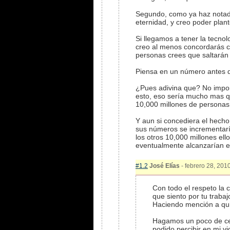
Segundo, como ya haz notado
eternidad, y creo poder plan
Si llegamos a tener la tecno
creo al menos concordarás c
personas crees que saltarán 
Piensa en un número antes de
¿Pues adivina que? No import
esto, eso sería mucho mas qu
10,000 millones de personas
Y aun si concediera el hecho
sus números se incrementarí
los otros 10,000 millones el
eventualmente alcanzarían 
#1.2
José Elías
- febrero 28, 2010
Con todo el respeto la
que siento por tu trabaj
Haciendo mención a qui
Hagamos un poco de cer
podido percibir en mi vi