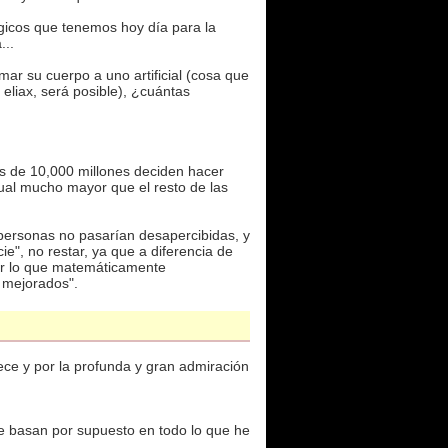
icos que tenemos hoy día para la
...
ar su cuerpo a uno artificial (cosa que
liax, será posible), ¿cuántas
as de 10,000 millones deciden hacer
ual mucho mayor que el resto de las
s personas no pasarían desapercibidas, y
", no restar, ya que a diferencia de
por lo que matemáticamente
 mejorados".
ce y por la profunda y gran admiración
e basan por supuesto en todo lo que he