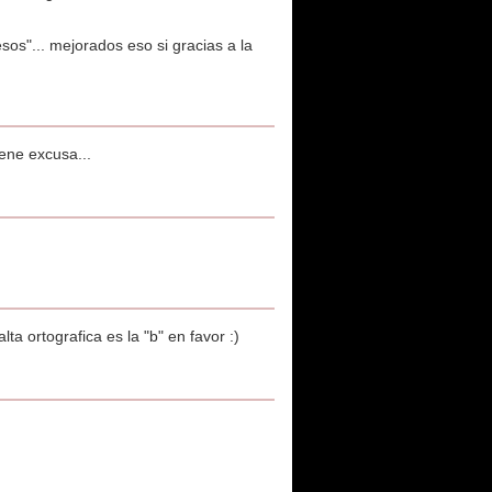
s"... mejorados eso si gracias a la
iene excusa...
ta ortografica es la "b" en favor :)
.