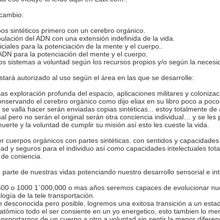
 cambio:
os sintéticos primero con un cerebro orgánico.
lación del ADN con una extensión indefinida de la vida.
ciales para la potenciación de la mente y el cuerpo..
DN para la potenciación del mente y el cuerpo.
os sistemas a voluntad según los recursos propios y/o según la necesid
stará autorizado al uso según el área en las que se desarrolle:
sas exploración profunda del espacio, aplicaciones militares y coloniz
 conservando el cerebro orgánico como dijo eliax en su libro poco a poc
 se valla hacer serán enviadas copias sintéticas... estoy totalmente d
nal pero no serán el original serán otra conciencia individual… y se le
erte y la voluntad de cumplir su misión así esto les cueste la vida.
per cuerpos orgánicos con partes sintéticas. con sentidos y capacidade
dad y seguros para el individuo así como capacidades intelectuales to
 de coniencia.
 parte de nuestras vidas potenciando nuestro desarrollo sensorial e in
 500 o 1000 1`000,000 o mas años seremos capaces de evolucionar nue
logía de la tele transportación.
n desconocida pero posible, logremos una exitosa transición a un est
 atómico todo el ser consiente en un yo energetico, esto tambien lo men
sportarnos de un cuerpo a otro a voluntad sin sentir la menor diferen