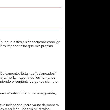
s (aunque estés en desacuerdo conmigo
quiero imponer sino que mis propias
iológicamente. Estamos "estancados"
atural, ya la mayoría de los humanos
niendo el conjunto de genes siempre
eres al estilo ET con cabeza grande,
* evolucionando, pero ya no de manera
liax y en Máquinas en el Paraíso.