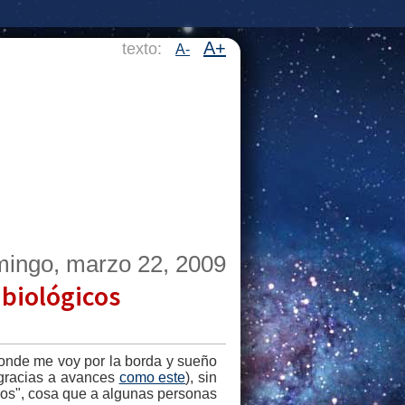
A+
texto:
A-
ingo, marzo 22, 2009
 biológicos
 donde me voy por la borda y sueño
(gracias a avances
como este
), sin
cos", cosa que a algunas personas