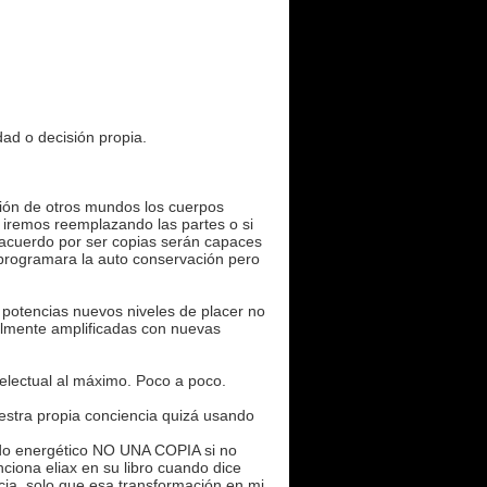
ad o decisión propia.
ación de otros mundos los cuerpos
o iremos reemplazando las partes o si
e acuerdo por ser copias serán capaces
s programara la auto conservación pero
s potencias nuevos niveles de placer no
talmente amplificadas con nuevas
telectual al máximo. Poco a poco.
stra propia conciencia quizá usando
ado energético NO UNA COPIA si no
ciona eliax en su libro cuando dice
cia, solo que esa transformación en mi