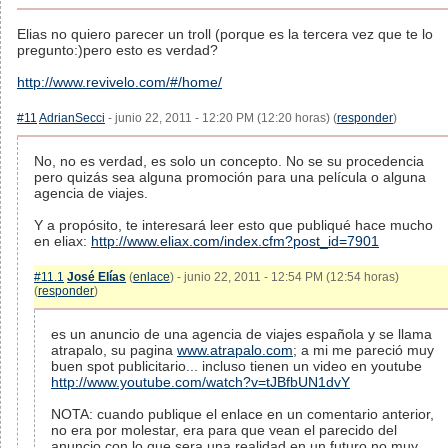
Elias no quiero parecer un troll (porque es la tercera vez que te lo
pregunto:)pero esto es verdad?
http://www.revivelo.com/#/home/
#11
AdrianSecci
- junio 22, 2011 - 12:20 PM (12:20 horas) (
responder
)
No, no es verdad, es solo un concepto. No se su procedencia
pero quizás sea alguna promoción para una película o alguna
agencia de viajes.
Y a propósito, te interesará leer esto que publiqué hace mucho
en eliax:
http://www.eliax.com/index.cfm?post_id=7901
#11.1
José Elías
(
enlace
) - junio 22, 2011 - 12:54 PM (12:54 horas)
(
responder
)
es un anuncio de una agencia de viajes española y se llama
atrapalo, su pagina
www.atrapalo.com
; a mi me pareció muy
buen spot publicitario... incluso tienen un video en youtube
http://www.youtube.com/watch?v=tJBfbUN1dvY
NOTA: cuando publique el enlace en un comentario anterior,
no era por molestar, era para que vean el parecido del
anuncio con lo que sera una realidad en un futuro no muy