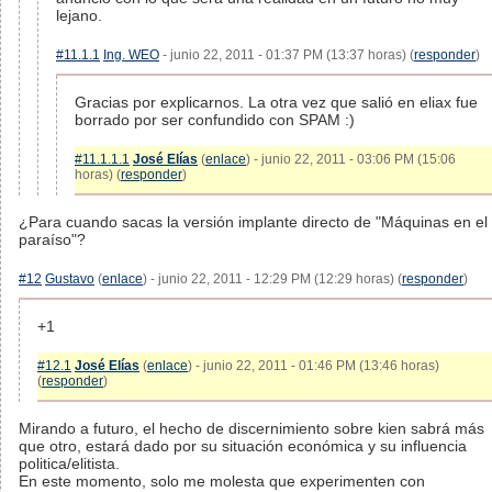
lejano.
#11.1.1
Ing. WEO
- junio 22, 2011 - 01:37 PM (13:37 horas) (
responder
)
Gracias por explicarnos. La otra vez que salió en eliax fue
borrado por ser confundido con SPAM :)
#11.1.1.1
José Elías
(
enlace
) - junio 22, 2011 - 03:06 PM (15:06
horas) (
responder
)
¿Para cuando sacas la versión implante directo de "Máquinas en el
paraíso"?
#12
Gustavo
(
enlace
) - junio 22, 2011 - 12:29 PM (12:29 horas) (
responder
)
+1
#12.1
José Elías
(
enlace
) - junio 22, 2011 - 01:46 PM (13:46 horas)
(
responder
)
Mirando a futuro, el hecho de discernimiento sobre kien sabrá más
que otro, estará dado por su situación económica y su influencia
politica/elitista.
En este momento, solo me molesta que experimenten con