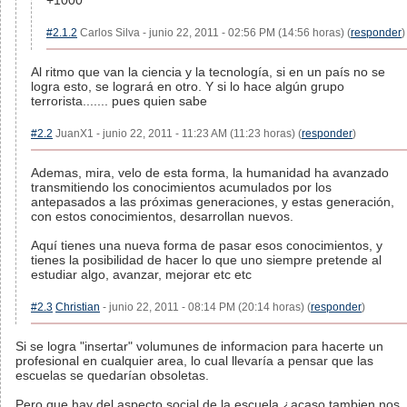
+1000
#2.1.2
Carlos Silva - junio 22, 2011 - 02:56 PM (14:56 horas) (
responder
)
Al ritmo que van la ciencia y la tecnología, si en un país no se
logra esto, se logrará en otro. Y si lo hace algún grupo
terrorista....... pues quien sabe
#2.2
JuanX1 - junio 22, 2011 - 11:23 AM (11:23 horas) (
responder
)
Ademas, mira, velo de esta forma, la humanidad ha avanzado
transmitiendo los conocimientos acumulados por los
antepasados a las próximas generaciones, y estas generación,
con estos conocimientos, desarrollan nuevos.
Aquí tienes una nueva forma de pasar esos conocimientos, y
tienes la posibilidad de hacer lo que uno siempre pretende al
estudiar algo, avanzar, mejorar etc etc
#2.3
Christian
- junio 22, 2011 - 08:14 PM (20:14 horas) (
responder
)
Si se logra "insertar" volumunes de informacion para hacerte un
profesional en cualquier area, lo cual llevaría a pensar que las
escuelas se quedarían obsoletas.
Pero que hay del aspecto social de la escuela ¿acaso tambien nos