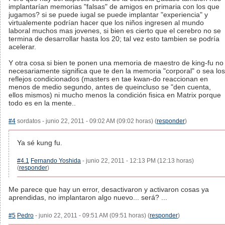
implantarían memorias "falsas" de amigos en primaria con los que
jugamos? si se puede iugal se puede implantar "experiencia" y
virtualemente podrían hacer que los niños ingresen al mundo
laboral muchos mas jovenes, si bien es cierto que el cerebro no se
termina de desarrollar hasta los 20; tal vez esto tambien se podría
acelerar.
Y otra cosa si bien te ponen una memoria de maestro de king-fu no
necesariamente significa que te den la memoria "corporal" o sea los
reflejos condicionados (masters en tae kwan-do reaccionan en
menos de medio segundo, antes de queincluso se "den cuenta,
ellos mismos) ni mucho menos la condición fisica en Matrix porque
todo es en la mente..
#4
sordatos - junio 22, 2011 - 09:02 AM (09:02 horas) (
responder
)
Ya sé kung fu.
#4.1
Fernando Yoshida
- junio 22, 2011 - 12:13 PM (12:13 horas)
(
responder
)
Me parece que hay un error, desactivaron y activaron cosas ya
aprendidas, no implantaron algo nuevo... será? ...
#5
Pedro
- junio 22, 2011 - 09:51 AM (09:51 horas) (
responder
)