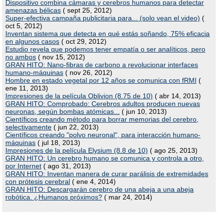
Dispositivo combina cámaras y cerebros humanos para detectar
amenazas bélicas
( sept 25, 2012)
Super-efectiva campaña publicitaria para... (solo vean el video)
(
oct 5, 2012)
Inventan sistema que detecta en qué estás soñando, 75% eficacia
en algunos casos
( oct 29, 2012)
Estudio revela que podemos tener empatía o ser analíticos, pero
no ambos
( nov 15, 2012)
GRAN HITO: Nano-fibras de carbono a revolucionar interfaces
humano-máquinas
( nov 26, 2012)
Hombre en estado vegetal por 12 años se comunica con fRMI
(
ene 11, 2013)
Impresiones de la película Oblivion (8.75 de 10)
( abr 14, 2013)
GRAN HITO: Comprobado: Cerebros adultos producen nuevas
neuronas, según bombas atómicas...
( jun 10, 2013)
Científicos creando método para borrar memorias del cerebro,
selectivamente
( jun 22, 2013)
Científicos creando "polvo neuronal", para interacción humano-
máquinas
( jul 18, 2013)
Impresiones de la película Elysium (8.8 de 10)
( ago 25, 2013)
GRAN HITO: Un cerebro humano se comunica y controla a otro,
por Internet
( ago 31, 2013)
GRAN HITO: Inventan manera de curar parálisis de extremidades
con prótesis cerebral
( ene 4, 2014)
GRAN HITO: Descargarán cerebro de una abeja a una abeja
robótica. ¿Humanos próximos?
( mar 24, 2014)