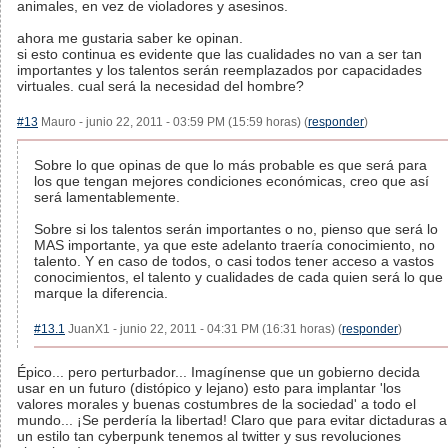
animales, en vez de violadores y asesinos.
ahora me gustaria saber ke opinan.
si esto continua es evidente que las cualidades no van a ser tan
importantes y los talentos serán reemplazados por capacidades
virtuales. cual será la necesidad del hombre?
#13
Mauro - junio 22, 2011 - 03:59 PM (15:59 horas) (
responder
)
Sobre lo que opinas de que lo más probable es que será para
los que tengan mejores condiciones económicas, creo que así
será lamentablemente.
Sobre si los talentos serán importantes o no, pienso que será lo
MAS importante, ya que este adelanto traería conocimiento, no
talento. Y en caso de todos, o casi todos tener acceso a vastos
conocimientos, el talento y cualidades de cada quien será lo que
marque la diferencia.
#13.1
JuanX1 - junio 22, 2011 - 04:31 PM (16:31 horas) (
responder
)
Épico... pero perturbador... Imagínense que un gobierno decida
usar en un futuro (distópico y lejano) esto para implantar 'los
valores morales y buenas costumbres de la sociedad' a todo el
mundo... ¡Se perdería la libertad! Claro que para evitar dictaduras a
un estilo tan cyberpunk tenemos al twitter y sus revoluciones