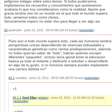
peligroso indagar sobre estos temas. Si todos pudieramos
implantarnos los recuerdos y conocimientos que quisiesemos
acabaria lo que hoy consideramos como la realidad. Aparte que
gracia tendria vivir en un mundo en el que todo el mundo supiera
todo, seriamos todos como clones...
Sinceramente espero no estar vivo para llegar a ver algo asi.
#2
javiersam - junio 22, 2011 - 08:34 AM (08:34 horas) (
responder
)
Pues aun si todo mundo supiera todo, cada ser humanos tendría
perspectivas unicas dependiendo de vivencias indiviudales y
caracteristicas geneticas como ciertas predisposiciones, además
no todos querran saber de "todo", habran quienes escojan
diferentes "paquetes", incluso sería genial tener la educacion
basica ya toda al instante y dedicarte a estudiar o desarrollarte
en algo de tu gusto, si no funciona siempre puedes implantarte
una carrera distinta no?
#2.1
sordatos - junio 22, 2011 - 09:05 AM (09:05 horas) (
responder
)
+1
#2.1.1
José Elías
(
enlace
) - junio 22, 2011 - 11:42 AM (11:42 horas)
(
responder
)