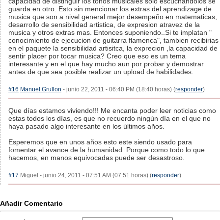
capacidad de distinguir los tonos musicales solo escuchandolos se
guarda en otro. Esto sin mencionar los extras del aprendizage de
musica que son a nivel general mejor desempeño en matematicas,
desarrollo de sensibilidad artistica, de expresion atravez de la
musica y otros extras mas. Entonces suponiendo..Si te implatan "
conocimiento de ejecucion de guitarra flamenca", tambien recibirias
en el paquete la sensibilidad artisitca, la exprecion ,la capacidad de
sentir placer por tocar musica? Creo que eso es un tema
interesante y en el que hay mucho aun por probar y demostrar
antes de que sea posible realizar un upload de habilidades.
#16
Manuel Grullon
- junio 22, 2011 - 06:40 PM (18:40 horas) (
responder
)
Que días estamos viviendo!!! Me encanta poder leer noticias como
estas todos los días, es que no recuerdo ningún día en el que no
haya pasado algo interesante en los últimos años.
Esperemos que en unos años esto este siendo usado para
fomentar el avance de la humanidad. Porque como todo lo que
hacemos, en manos equivocadas puede ser desastroso.
#17
Miguel - junio 24, 2011 - 07:51 AM (07:51 horas) (
responder
)
Añadir Comentario