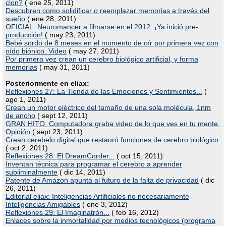
clon?
( ene 25, 2011)
Descubren como solidificar o reemplazar memorias a través del
sueño
( ene 28, 2011)
OFICIAL: Neuromancer a filmarse en el 2012. ¡Ya inició pre-
producción!
( may 23, 2011)
Bebé sordo de 8 meses en el momento de oír por primera vez con
oído biónico. Video
( may 27, 2011)
Por primera vez crean un cerebro biológico artificial, y forma
memorias
( may 31, 2011)
Posteriormente en eliax:
Reflexiones 27: La Tienda de las Emociones y Sentimientos...
(
ago 1, 2011)
Crean un motor eléctrico del tamaño de una sola molécula, 1nm
de ancho
( sept 12, 2011)
GRAN HITO: Computadora graba video de lo que ves en tu mente.
Opinión
( sept 23, 2011)
Crean cerebelo digital que restauró funciones de cerebro biológico
( oct 2, 2011)
Reflexiones 28: El DreamCorder...
( oct 15, 2011)
Inventan técnica para programar el cerebro a aprender
subliminalmente
( dic 14, 2011)
Patente de Amazon apunta al futuro de la falta de privacidad
( dic
26, 2011)
Editorial eliax: Inteligencias Artificiales no necesariamente
Inteligencias Amigables
( ene 3, 2012)
Reflexiones 29: El Imaginatrón...
( feb 16, 2012)
Enlaces sobre la inmortalidad por medios tecnológicos (programa