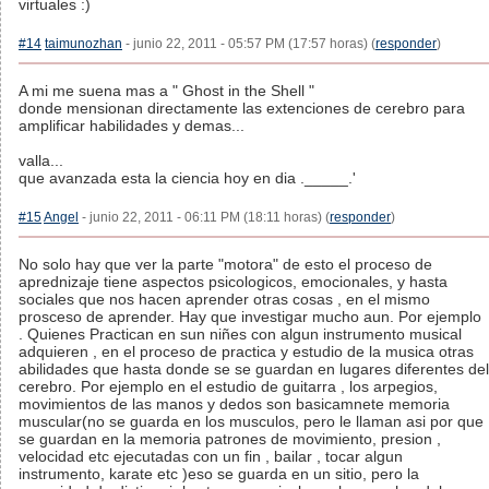
virtuales :)
#14
taimunozhan
- junio 22, 2011 - 05:57 PM (17:57 horas) (
responder
)
A mi me suena mas a " Ghost in the Shell "
donde mensionan directamente las extenciones de cerebro para
amplificar habilidades y demas...
valla...
que avanzada esta la ciencia hoy en dia ._____.'
#15
Angel
- junio 22, 2011 - 06:11 PM (18:11 horas) (
responder
)
No solo hay que ver la parte "motora" de esto el proceso de
aprednizaje tiene aspectos psicologicos, emocionales, y hasta
sociales que nos hacen aprender otras cosas , en el mismo
prosceso de aprender. Hay que investigar mucho aun. Por ejemplo
. Quienes Practican en sun niñes con algun instrumento musical
adquieren , en el proceso de practica y estudio de la musica otras
abilidades que hasta donde se se guardan en lugares diferentes del
cerebro. Por ejemplo en el estudio de guitarra , los arpegios,
movimientos de las manos y dedos son basicamnete memoria
muscular(no se guarda en los musculos, pero le llaman asi por que
se guardan en la memoria patrones de movimiento, presion ,
velocidad etc ejecutadas con un fin , bailar , tocar algun
instrumento, karate etc )eso se guarda en un sitio, pero la