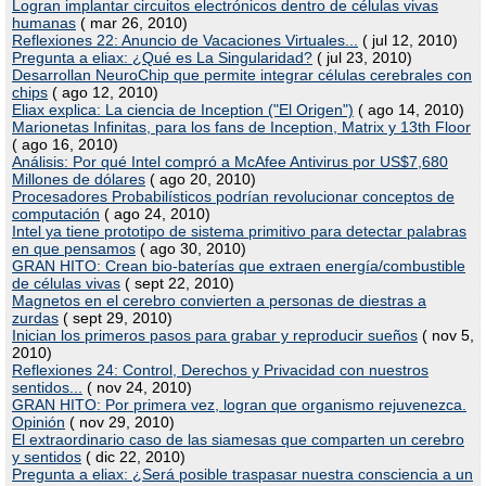
Logran implantar circuitos electrónicos dentro de células vivas
humanas
( mar 26, 2010)
Reflexiones 22: Anuncio de Vacaciones Virtuales...
( jul 12, 2010)
Pregunta a eliax: ¿Qué es La Singularidad?
( jul 23, 2010)
Desarrollan NeuroChip que permite integrar células cerebrales con
chips
( ago 12, 2010)
Eliax explica: La ciencia de Inception ("El Origen")
( ago 14, 2010)
Marionetas Infinitas, para los fans de Inception, Matrix y 13th Floor
( ago 16, 2010)
Análisis: Por qué Intel compró a McAfee Antivirus por US$7,680
Millones de dólares
( ago 20, 2010)
Procesadores Probabilísticos podrían revolucionar conceptos de
computación
( ago 24, 2010)
Intel ya tiene prototipo de sistema primitivo para detectar palabras
en que pensamos
( ago 30, 2010)
GRAN HITO: Crean bio-baterías que extraen energía/combustible
de células vivas
( sept 22, 2010)
Magnetos en el cerebro convierten a personas de diestras a
zurdas
( sept 29, 2010)
Inician los primeros pasos para grabar y reproducir sueños
( nov 5,
2010)
Reflexiones 24: Control, Derechos y Privacidad con nuestros
sentidos...
( nov 24, 2010)
GRAN HITO: Por primera vez, logran que organismo rejuvenezca.
Opinión
( nov 29, 2010)
El extraordinario caso de las siamesas que comparten un cerebro
y sentidos
( dic 22, 2010)
Pregunta a eliax: ¿Será posible traspasar nuestra consciencia a un