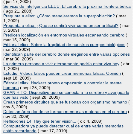
( jun 17, 2008)
Servicio de Inteligencia EEUU: El cerebro la próxima frontera bélica
( ago 21, 2008)
Pregunta a eliax: ¿Cómo manejaremos la superpoblación?
( mar
1, 2009)
Pregunta a eliax: ¿Qué se sentirá vivir como un ser artificial?
( mar
3, 2009)
Predicen localización en entornos virtuales escaneando cerebro
(
mar 15, 2009)
Editorial eliax: Sobre la fragilidad de nuestros cuerpos biológicos
(
mar 22, 2009)
Identifican parte del cerebro donde elegimos entre varias opciones
( mar 30, 2009)
La primera persona a vivir eternamente podría estar viva hoy
( abr
1, 2009)
Estudio: Videos falsos pueden crear memorias falsas. Opinión
(
sept 18, 2009)
Editorial eliax: Hackers pronto empezarán a controlar la mente
humana
( sept 25, 2009)
GRAN HITO: Dispositivo que se conecta a tu cerebro y averigua lo
que has visto
( sept 28, 2009)
Crean primeros circuitos que se fusionan con organismo humano
(
nov 3, 2009)
Detectan área donde se forman memorias motoras en el cerebro
(
nov 30, 2009)
Reflexiones 14: Hay que tener visión...
( dic 4, 2009)
Computadora ya puede detectar cual de entre varias memorias
estás recordando
( mar 17, 2010)