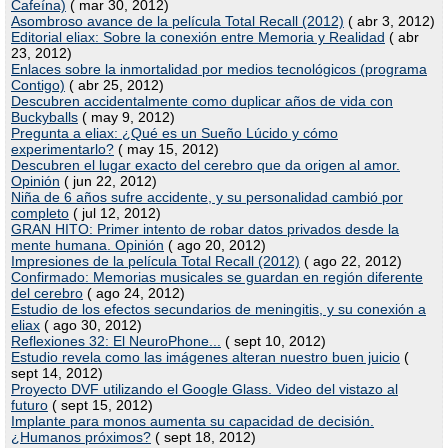
Cafeína)
( mar 30, 2012)
Asombroso avance de la película Total Recall (2012)
( abr 3, 2012)
Editorial eliax: Sobre la conexión entre Memoria y Realidad
( abr
23, 2012)
Enlaces sobre la inmortalidad por medios tecnológicos (programa
Contigo)
( abr 25, 2012)
Descubren accidentalmente como duplicar años de vida con
Buckyballs
( may 9, 2012)
Pregunta a eliax: ¿Qué es un Sueño Lúcido y cómo
experimentarlo?
( may 15, 2012)
Descubren el lugar exacto del cerebro que da origen al amor.
Opinión
( jun 22, 2012)
Niña de 6 años sufre accidente, y su personalidad cambió por
completo
( jul 12, 2012)
GRAN HITO: Primer intento de robar datos privados desde la
mente humana. Opinión
( ago 20, 2012)
Impresiones de la película Total Recall (2012)
( ago 22, 2012)
Confirmado: Memorias musicales se guardan en región diferente
del cerebro
( ago 24, 2012)
Estudio de los efectos secundarios de meningitis, y su conexión a
eliax
( ago 30, 2012)
Reflexiones 32: El NeuroPhone...
( sept 10, 2012)
Estudio revela como las imágenes alteran nuestro buen juicio
(
sept 14, 2012)
Proyecto DVF utilizando el Google Glass. Video del vistazo al
futuro
( sept 15, 2012)
Implante para monos aumenta su capacidad de decisión.
¿Humanos próximos?
( sept 18, 2012)