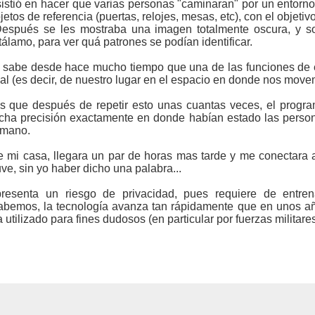
stió en hacer que varias personas "caminaran" por un entorno v
jetos de referencia (puertas, relojes, mesas, etc), con el objeti
. Después se les mostraba una imagen totalmente oscura, y 
álamo, para ver quá patrones se podían identificar.
e sabe desde hace mucho tiempo que una de las funciones de 
al (es decir, de nuestro lugar en el espacio en donde nos move
es que después de repetir esto unas cuantas veces, el progr
ha precisión exactamente en donde habían estado las personas
emano.
de mi casa, llegara un par de horas mas tarde y me conectar
e, sin yo haber dicho una palabra...
presenta un riesgo de privacidad, pues requiere de entre
abemos, la tecnología avanza tan rápidamente que en unos a
utilizado para fines dudosos (en particular por fuerzas militares