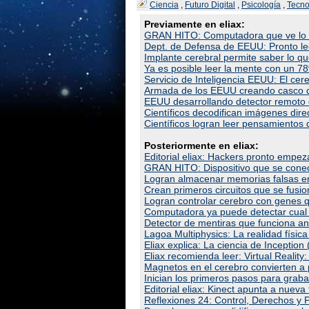
Ciencia
,
Futuro Digital
,
Psicología
,
Tecno
Previamente en eliax:
GRAN HITO: Computadora que ve lo q
Dept. de Defensa de EEUU: Pronto l
Implante cerebral permite saber lo q
Ya es posible leer la mente con un 
Servicio de Inteligencia EEUU: El cere
Armada de los EEUU creando casco q
EEUU desarrollando detector remoto 
Científicos decodifican imágenes dir
Científicos logran leer pensamientos 
Posteriormente en eliax:
Editorial eliax: Hackers pronto empe
GRAN HITO: Dispositivo que se conect
Logran almacenar memorias falsas en
Crean primeros circuitos que se fus
Logran controlar cerebro con genes 
Computadora ya puede detectar cual 
Detector de mentiras que funciona an
Lagoa Multiphysics: La realidad físi
Eliax explica: La ciencia de Inception 
Eliax recomienda leer: Virtual Realit
Magnetos en el cerebro convierten a 
Inician los primeros pasos para graba
Editorial eliax: Kinect apunta a nue
Reflexiones 24: Control, Derechos y P