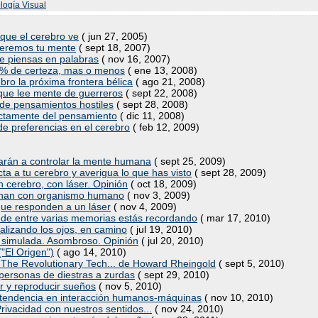
logía Visual
ue el cerebro ve
( jun 27, 2005)
eeremos tu mente
( sept 18, 2007)
ue piensas en palabras
( nov 16, 2007)
78% de certeza, mas o menos
( ene 13, 2008)
bro la próxima frontera bélica
( ago 21, 2008)
ue lee mente de guerreros
( sept 22, 2008)
de pensamientos hostiles
( sept 28, 2008)
ectamente del pensamiento
( dic 11, 2008)
de preferencias en el cerebro
( feb 12, 2009)
zarán a controlar la mente humana
( sept 25, 2009)
a a tu cerebro y averigua lo que has visto
( sept 28, 2009)
 cerebro, con láser. Opinión
( oct 18, 2009)
ionan con organismo humano
( nov 3, 2009)
que responden a un láser
( nov 4, 2009)
de entre varias memorias estás recordando
( mar 17, 2010)
alizando los ojos, en camino
( jul 19, 2010)
ca simulada. Asombroso. Opinión
( jul 20, 2010)
("El Origen")
( ago 14, 2010)
y: The Revolutionary Tech... de Howard Rheingold
( sept 5, 2010)
personas de diestras a zurdas
( sept 29, 2010)
r y reproducir sueños
( nov 5, 2010)
va tendencia en interacción humanos-máquinas
( nov 10, 2010)
rivacidad con nuestros sentidos...
( nov 24, 2010)