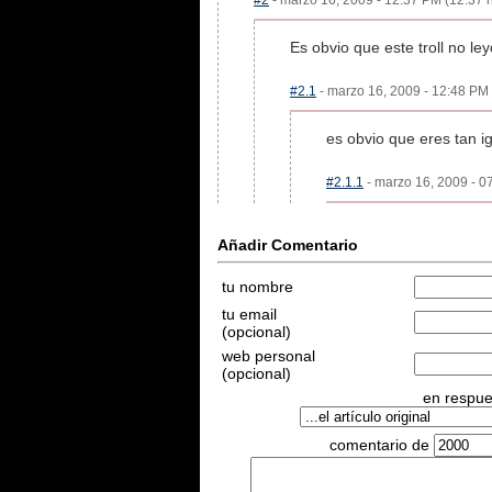
#2
- marzo 16, 2009 - 12:37 PM (12:37 h
Es obvio que este troll no ley
#2.1
- marzo 16, 2009 - 12:48 PM 
es obvio que eres tan ig
#2.1.1
- marzo 16, 2009 - 0
Añadir Comentario
tu nombre
tu email
(opcional)
web personal
(opcional)
en respues
comentario de