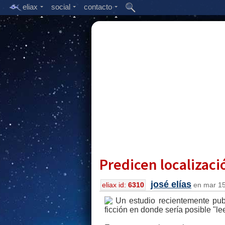
eliax
social
contacto
Predicen localizac
josé elías
eliax id:
6310
en mar 15,
Un estudio recientemente publ
ficción en donde sería posible "l