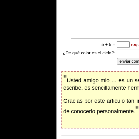
5 + 5 =
req
¿De qué color es el cielo?:
"
Usted amigo mio ... es un s
escribe, es sencillamente her
Gracias por este articulo tan
"
de conocerlo personalmente.