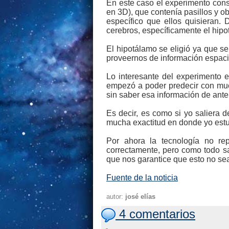
En este caso el experimento consi
en 3D), que contenía pasillos y ob
específico que ellos quisieran
cerebros, específicamente el hipot
El hipotálamo se eligió ya que s
proveernos de información espaci
Lo interesante del experimento 
empezó a poder predecir con muc
sin saber esa información de ant
Es decir, es como si yo saliera 
mucha exactitud en donde yo estuv
Por ahora la tecnología no re
correctamente, pero como todo s
que nos garantice que esto no sea 
Fuente de la noticia
autor:
josé elías
4 comentarios