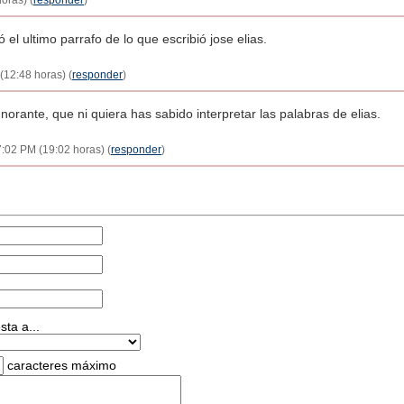
oras) (
responder
)
ó el ultimo parrafo de lo que escribió jose elias.
(12:48 horas) (
responder
)
norante, que ni quiera has sabido interpretar las palabras de elias.
7:02 PM (19:02 horas) (
responder
)
ta a...
caracteres máximo