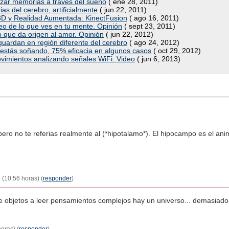
azar memorias a través del sueño
( ene 28, 2011)
 del cerebro, artificialmente
( jun 22, 2011)
3D y Realidad Aumentada: KinectFusion
( ago 16, 2011)
 de lo que ves en tu mente. Opinión
( sept 23, 2011)
o que da origen al amor. Opinión
( jun 22, 2012)
uardan en región diferente del cerebro
( ago 24, 2012)
 estás soñando, 75% eficacia en algunos casos
( oct 29, 2012)
vimientos analizando señales WiFi. Video
( jun 6, 2013)
 pero no te referias realmente al (*hipotalamo*). El hipocampo es el an
 (10:56 horas) (
responder
)
 objetos a leer pensamientos complejos hay un universo... demasiado s