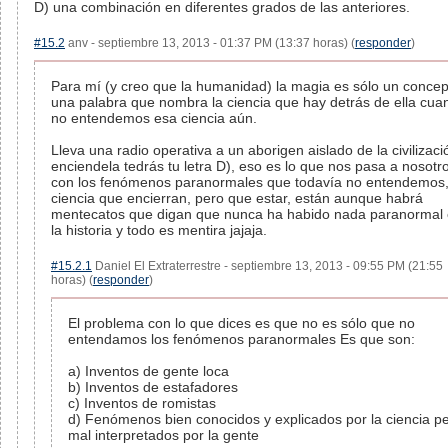
D) una combinación en diferentes grados de las anteriores.
#15.2
anv - septiembre 13, 2013 - 01:37 PM (13:37 horas) (
responder
)
Para mí (y creo que la humanidad) la magia es sólo un concep
una palabra que nombra la ciencia que hay detrás de ella cua
no entendemos esa ciencia aún.
Lleva una radio operativa a un aborigen aislado de la civilizaci
enciendela tedrás tu letra D), eso es lo que nos pasa a nosotr
con los fenómenos paranormales que todavía no entendemos,
ciencia que encierran, pero que estar, están aunque habrá
mentecatos que digan que nunca ha habido nada paranormal
la historia y todo es mentira jajaja.
#15.2.1
Daniel El Extraterrestre - septiembre 13, 2013 - 09:55 PM (21:55
horas) (
responder
)
El problema con lo que dices es que no es sólo que no
entendamos los fenómenos paranormales Es que son:
a) Inventos de gente loca
b) Inventos de estafadores
c) Inventos de romistas
d) Fenómenos bien conocidos y explicados por la ciencia p
mal interpretados por la gente