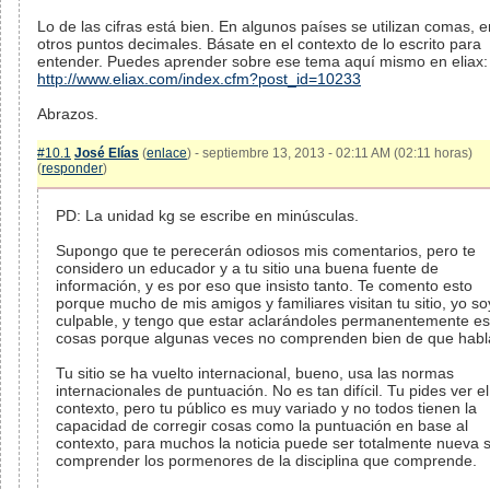
Lo de las cifras está bien. En algunos países se utilizan comas, e
otros puntos decimales. Básate en el contexto de lo escrito para
entender. Puedes aprender sobre ese tema aquí mismo en eliax:
http://www.eliax.com/index.cfm?post_id=10233
Abrazos.
#10.1
José Elías
(
enlace
) - septiembre 13, 2013 - 02:11 AM (02:11 horas)
(
responder
)
PD: La unidad kg se escribe en minúsculas.
Supongo que te perecerán odiosos mis comentarios, pero te
considero un educador y a tu sitio una buena fuente de
información, y es por eso que insisto tanto. Te comento esto
porque mucho de mis amigos y familiares visitan tu sitio, yo so
culpable, y tengo que estar aclarándoles permanentemente es
cosas porque algunas veces no comprenden bien de que habl
Tu sitio se ha vuelto internacional, bueno, usa las normas
internacionales de puntuación. No es tan difícil. Tu pides ver el
contexto, pero tu público es muy variado y no todos tienen la
capacidad de corregir cosas como la puntuación en base al
contexto, para muchos la noticia puede ser totalmente nueva s
comprender los pormenores de la disciplina que comprende.