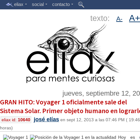
eliax
social
contacto
A+
texto:
A-
jueves, septiembre 12, 2
GRAN HITO: Voyager 1 oficialmente sale del
Sistema Solar. Primer objeto humano en lograrl
josé elías
eliax id:
10640
en sept 12, 2013 a las 07:46 PM ( 19:46
horas)
Hoy es 