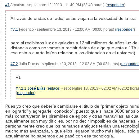
#7
Amarísa - septiembre 12, 2013 - 11:40 PM (23:40 horas) (
responder
)
A través de ondas de radio, estas viajan a la velocidad de la luz.
#7.1
Federico - septiembre 13, 2013 - 12:00 AM (00:00 horas) (
responder
)
pero si recibimos luz de galaxias a 12mil millones de años luz de
distancia como no vamos a recibir datos de algo que esta a 17h l
eso esta a cuarta lol(en relacion a las distancias en el universo)
#7.2
Julio Ducos - septiembre 13, 2013 - 12:02 AM (00:02 horas) (
responder
+1
#7.2.1
José Elías
(
enlace
) - septiembre 13, 2013 - 02:02 AM (02:02 hora
(
responder
)
Pues yo creo que debería cambiarse el titulo de "primer objeto hu
en lograrlo" y agregarle "conocido", puesto que si hace 3000 años o
más construyeron las piramides de egipto y otras maravillas las cua
actualmente son muy dificiles, por no decir imposibles de hacerlas, 
personalmente creo que los humanos antiguos tenian una tecnolog
mucho más avanzada, y que ellos llegaron mucho más lejos.. solo 
actualmente no sabemos que pasó con esa tecnología...