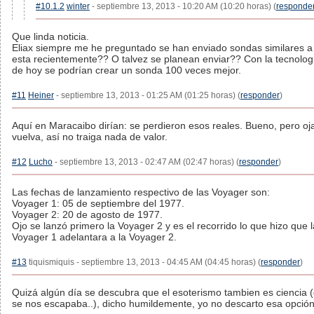
#10.1.2
winter
- septiembre 13, 2013 - 10:20 AM (10:20 horas) (
responde
Que linda noticia.
Eliax siempre me he preguntado se han enviado sondas similares a
esta recientemente?? O talvez se planean enviar?? Con la tecnolog
de hoy se podrían crear un sonda 100 veces mejor.
#11
Heiner
- septiembre 13, 2013 - 01:25 AM (01:25 horas) (
responder
)
Aquí en Maracaibo dirían: se perdieron esos reales. Bueno, pero oj
vuelva, así no traiga nada de valor.
#12
Lucho
- septiembre 13, 2013 - 02:47 AM (02:47 horas) (
responder
)
Las fechas de lanzamiento respectivo de las Voyager son:
Voyager 1: 05 de septiembre del 1977.
Voyager 2: 20 de agosto de 1977.
Ojo se lanzó primero la Voyager 2 y es el recorrido lo que hizo que l
Voyager 1 adelantara a la Voyager 2.
#13
tiquismiquis - septiembre 13, 2013 - 04:45 AM (04:45 horas) (
responder
)
Quizá algún día se descubra que el esoterismo tambien es ciencia 
se nos escapaba..), dicho humildemente, yo no descarto esa opción.