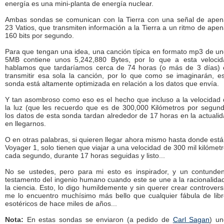
energía es una mini-planta de energía nuclear.
Ambas sondas se comunican con la Tierra con una señal de apen
23 Vatios, que transmiten información a la Tierra a un ritmo de ape
160 bits por segundo.
Para que tengan una idea, una canción típica en formato mp3 de u
5MB contiene unos 5,242,880 Bytes, por lo que a esta velocid
hablamos que tardaríamos cerca de 74 horas (o más de 3 días) 
transmitir esa sola la canción, por lo que como se imaginarán, e
sonda está altamente optimizada en relación a los datos que envía.
Y tan asombroso como eso es el hecho que incluso a la velocidad
la luz (que les recuerdo que es de 300,000 Kilómetros por segun
los datos de esta sonda tardan alrededor de 17 horas en la actuali
en llegarnos.
O en otras palabras, si quieren llegar ahora mismo hasta donde está
Voyager 1, solo tienen que viajar a una velocidad de 300 mil kilómet
cada segundo, durante 17 horas seguidas y listo...
No se ustedes, pero para mi esto es inspirador, y un contunden
testamento del ingenio humano cuando este se une a la racionalida
la ciencia. Esto, lo digo humildemente y sin querer crear controvers
me lo encuentro muchísimo más bello que cualquier fábula de lib
esotéricos de hace miles de años...
Nota:
En estas sondas se enviaron (a pedido de
Carl Sagan
) un