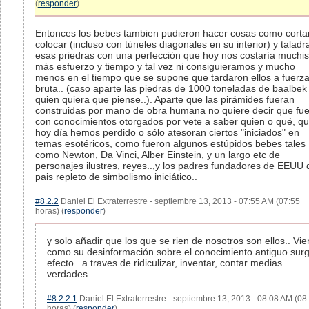
(
responder
)
Entonces los bebes tambien pudieron hacer cosas como cortar
colocar (incluso con túneles diagonales en su interior) y taladr
esas priedras con una perfección que hoy nos costaría muchi
más esfuerzo y tiempo y tal vez ni consiguieramos y mucho
menos en el tiempo que se supone que tardaron ellos a fuerz
bruta.. (caso aparte las piedras de 1000 toneladas de baalbek
quien quiera que piense..). Aparte que las pirámides fueran
construidas por mano de obra humana no quiere decir que fu
con conocimientos otorgados por vete a saber quien o qué, q
hoy día hemos perdido o sólo atesoran ciertos "iniciados" en
temas esotéricos, como fueron algunos estúpidos bebes tales
como Newton, Da Vinci, Alber Einstein, y un largo etc de
personajes ilustres, reyes..,y los padres fundadores de EEUU
pais repleto de simbolismo iniciático..
#8.2.2
Daniel El Extraterrestre - septiembre 13, 2013 - 07:55 AM (07:55
horas) (
responder
)
y solo añadir que los que se rien de nosotros son ellos.. Vi
como su desinformación sobre el conocimiento antiguo sur
efecto.. a traves de ridiculizar, inventar, contar medias
verdades..
#8.2.2.1
Daniel El Extraterrestre - septiembre 13, 2013 - 08:08 AM (08
horas) (
responder
)