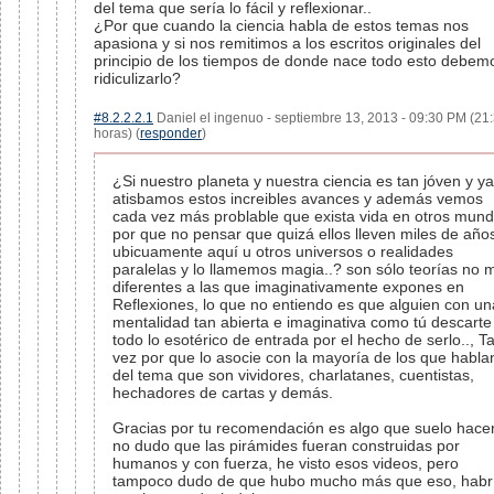
del tema que sería lo fácil y reflexionar..
¿Por que cuando la ciencia habla de estos temas nos
apasiona y si nos remitimos a los escritos originales del
principio de los tiempos de donde nace todo esto debem
ridiculizarlo?
#8.2.2.2.1
Daniel el ingenuo - septiembre 13, 2013 - 09:30 PM (21
horas) (
responder
)
¿Si nuestro planeta y nuestra ciencia es tan jóven y ya
atisbamos estos increibles avances y además vemos
cada vez más problable que exista vida en otros mund
por que no pensar que quizá ellos lleven miles de año
ubicuamente aquí u otros universos o realidades
paralelas y lo llamemos magia..? son sólo teorías no 
diferentes a las que imaginativamente expones en
Reflexiones, lo que no entiendo es que alguien con un
mentalidad tan abierta e imaginativa como tú descarte
todo lo esotérico de entrada por el hecho de serlo.., Ta
vez por que lo asocie con la mayoría de los que habla
del tema que son vividores, charlatanes, cuentistas,
hechadores de cartas y demás.
Gracias por tu recomendación es algo que suelo hacer
no dudo que las pirámides fueran construidas por
humanos y con fuerza, he visto esos videos, pero
tampoco dudo de que hubo mucho más que eso, habr