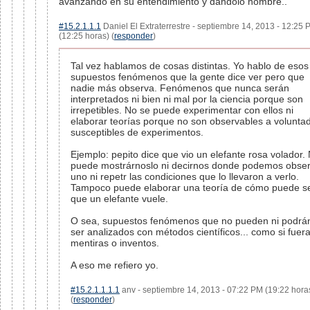
avanzando en su entendimiento y dándolo nombre..
#15.2.1.1.1
Daniel El Extraterrestre - septiembre 14, 2013 - 12:25
(12:25 horas) (
responder
)
Tal vez hablamos de cosas distintas. Yo hablo de esos
supuestos fenómenos que la gente dice ver pero que
nadie más observa. Fenómenos que nunca serán
interpretados ni bien ni mal por la ciencia porque son
irrepetibles. No se puede experimentar con ellos ni
elaborar teorías porque no son observables a voluntad
susceptibles de experimentos.
Ejemplo: pepito dice que vio un elefante rosa volador.
puede mostrárnoslo ni decirnos donde podemos obse
uno ni repetr las condiciones que lo llevaron a verlo.
Tampoco puede elaborar una teoría de cómo puede s
que un elefante vuele.
O sea, supuestos fenómenos que no pueden ni podrá
ser analizados con métodos científicos... como si fuer
mentiras o inventos.
A eso me refiero yo.
#15.2.1.1.1.1
anv - septiembre 14, 2013 - 07:22 PM (19:22 hora
(
responder
)