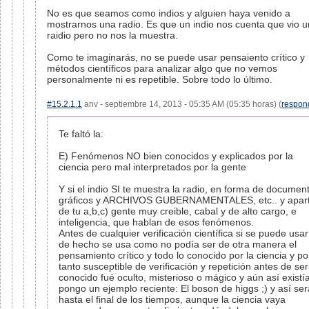
No es que seamos como indios y alguien haya venido a
mostrarnos una radio. Es que un indio nos cuenta que vio 
raidio pero no nos la muestra.
Como te imaginarás, no se puede usar pensaiento crítico y
métodos científicos para analizar algo que no vemos
personalmente ni es repetible. Sobre todo lo último.
#15.2.1.1
anv - septiembre 14, 2013 - 05:35 AM (05:35 horas) (
respon
Te faltó la:
E) Fenómenos NO bien conocidos y explicados por la
ciencia pero mal interpretados por la gente
Y si el indio SI te muestra la radio, en forma de documen
gráficos y ARCHIVOS GUBERNAMENTALES, etc.. y apar
de tu a,b,c) gente muy creible, cabal y de alto cargo, e
inteligencia, que hablan de esos fenómenos.
Antes de cualquier verificación científica si se puede usar
de hecho se usa como no podía ser de otra manera el
pensamiento crítico y todo lo conocido por la ciencia y po
tanto susceptible de verificación y repetición antes de ser
conocido fué oculto, misterioso o mágico y aún así existía
pongo un ejemplo reciente: El boson de higgs ;) y así ser
hasta el final de los tiempos, aunque la ciencia vaya