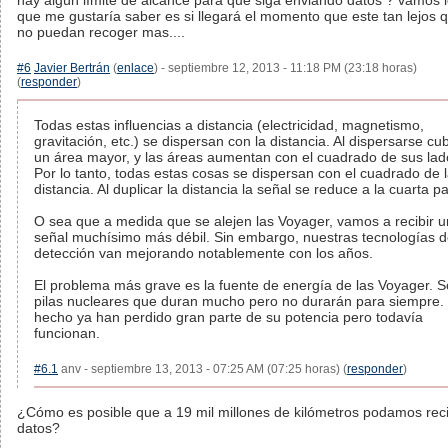
hay algún límite de alcance para que siga enviando datos ? vamos 
que me gustaría saber es si llegará el momento que este tan lejos 
no puedan recoger mas....
#6
Javier Bertrán
(
enlace
) - septiembre 12, 2013 - 11:18 PM (23:18 horas)
(
responder
)
Todas estas influencias a distancia (electricidad, magnetismo,
gravitación, etc.) se dispersan con la distancia. Al dispersarse cu
un área mayor, y las áreas aumentan con el cuadrado de sus lad
Por lo tanto, todas estas cosas se dispersan con el cuadrado de 
distancia. Al duplicar la distancia la señal se reduce a la cuarta pa
O sea que a medida que se alejen las Voyager, vamos a recibir 
señal muchísimo más débil. Sin embargo, nuestras tecnologías 
detección van mejorando notablemente con los años.
El problema más grave es la fuente de energía de las Voyager. 
pilas nucleares que duran mucho pero no durarán para siempre.
hecho ya han perdido gran parte de su potencia pero todavía
funcionan.
#6.1
anv - septiembre 13, 2013 - 07:25 AM (07:25 horas) (
responder
)
¿Cómo es posible que a 19 mil millones de kilómetros podamos reci
datos?