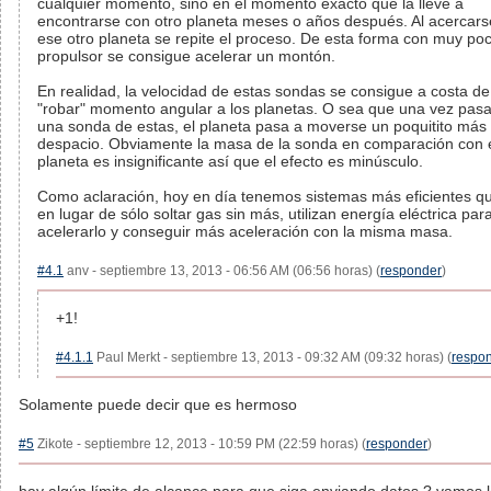
cualquier momento, sino en el momento exacto que la lleve a
encontrarse con otro planeta meses o años después. Al acercars
ese otro planeta se repite el proceso. De esta forma con muy po
propulsor se consigue acelerar un montón.
En realidad, la velocidad de estas sondas se consigue a costa de
"robar" momento angular a los planetas. O sea que una vez pas
una sonda de estas, el planeta pasa a moverse un poquitito más
despacio. Obviamente la masa de la sonda en comparación con 
planeta es insignificante así que el efecto es minúsculo.
Como aclaración, hoy en día tenemos sistemas más eficientes q
en lugar de sólo soltar gas sin más, utilizan energía eléctrica par
acelerarlo y conseguir más aceleración con la misma masa.
#4.1
anv - septiembre 13, 2013 - 06:56 AM (06:56 horas) (
responder
)
+1!
#4.1.1
Paul Merkt - septiembre 13, 2013 - 09:32 AM (09:32 horas) (
respo
Solamente puede decir que es hermoso
#5
Zikote - septiembre 12, 2013 - 10:59 PM (22:59 horas) (
responder
)