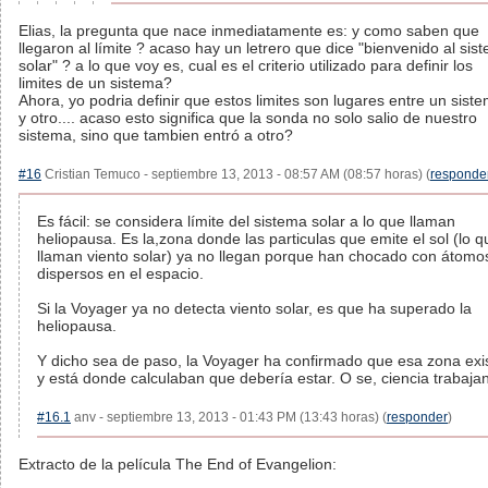
Elias, la pregunta que nace inmediatamente es: y como saben que
llegaron al límite ? acaso hay un letrero que dice "bienvenido al sis
solar" ? a lo que voy es, cual es el criterio utilizado para definir los
limites de un sistema?
Ahora, yo podria definir que estos limites son lugares entre un sist
y otro.... acaso esto significa que la sonda no solo salio de nuestro
sistema, sino que tambien entró a otro?
#16
Cristian Temuco - septiembre 13, 2013 - 08:57 AM (08:57 horas) (
responde
Es fácil: se considera límite del sistema solar a lo que llaman
heliopausa. Es la,zona donde las particulas que emite el sol (lo q
llaman viento solar) ya no llegan porque han chocado con átomo
dispersos en el espacio.
Si la Voyager ya no detecta viento solar, es que ha superado la
heliopausa.
Y dicho sea de paso, la Voyager ha confirmado que esa zona exi
y está donde calculaban que debería estar. O se, ciencia trabaja
#16.1
anv - septiembre 13, 2013 - 01:43 PM (13:43 horas) (
responder
)
Extracto de la película The End of Evangelion: