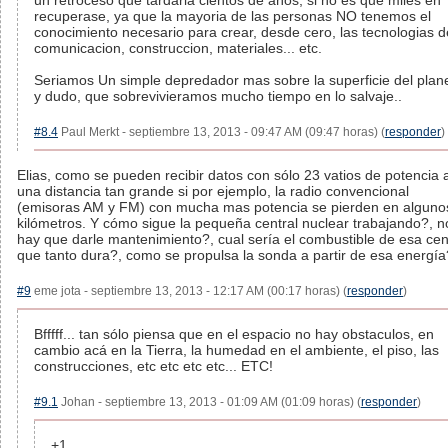
un retroceso que tardaria cientos de años, si no es que miles en
recuperase, ya que la mayoria de las personas NO tenemos el
conocimiento necesario para crear, desde cero, las tecnologias d
comunicacion, construccion, materiales... etc.
Seriamos Un simple depredador mas sobre la superficie del plan
y dudo, que sobrevivieramos mucho tiempo en lo salvaje..
#8.4
Paul Merkt - septiembre 13, 2013 - 09:47 AM (09:47 horas) (
responder
)
Elias, como se pueden recibir datos con sólo 23 vatios de potencia 
una distancia tan grande si por ejemplo, la radio convencional
(emisoras AM y FM) con mucha mas potencia se pierden en alguno
kilómetros. Y cómo sigue la pequeña central nuclear trabajando?, n
hay que darle mantenimiento?, cual sería el combustible de esa cen
que tanto dura?, como se propulsa la sonda a partir de esa energía
#9
eme jota - septiembre 13, 2013 - 12:17 AM (00:17 horas) (
responder
)
Bfffff... tan sólo piensa que en el espacio no hay obstaculos, en
cambio acá en la Tierra, la humedad en el ambiente, el piso, las
construcciones, etc etc etc etc... ETC!
#9.1
Johan - septiembre 13, 2013 - 01:09 AM (01:09 horas) (
responder
)
+1