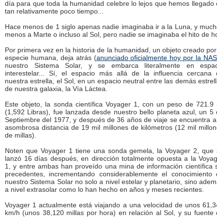
día para que toda la humanidad celebre lo lejos que hemos llegado
tan relativamente poco tiempo...
Hace menos de 1 siglo apenas nadie imaginaba ir a la Luna, y muc
menos a Marte o incluso al Sol, pero nadie se imaginaba el hito de h
Por primera vez en la historia de la humanidad, un objeto creado por
especie humana, deja atrás (
anunciado oficialmente hoy por la NA
nuestro Sistema Solar, y se embarca literalmente en espac
interestelar... Sí, el espacio más allá de la influencia cercana
nuestra estrella, el Sol, en un espacio neutral entre las demás estrel
de nuestra galaxia, la Vía Láctea.
Este objeto, la sonda científica Voyager 1, con un peso de 721.9
(1,592 Libras), fue lanzada desde nuestro bello planeta azul, un 5
Septiembre del 1977, y después de 36 años de viaje se encuentra a
asombrosa distancia de 19 mil millones de kilómetros (12 mil millo
de millas).
Noten que Voyager 1 tiene una sonda gemela, la Voyager 2, que 
lanzó 16 días después, en dirección totalmente opuesta a la Voya
1, y entre ambas han proveído una mina de información científica 
precedentes, incrementando considerablemente el conocimiento 
nuestro Sistema Solar no solo a nivel estelar y planetario, sino ade
a nivel extrasolar como lo han hecho en años y meses recientes.
Voyager 1 actualmente está viajando a una velocidad de unos 61,
km/h (unos 38,120 millas por hora) en relación al Sol, y su fuente