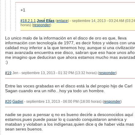
+1
#18.2.1.1
José Elías
(
enlace
) - septiembre 14, 2013 - 03:24 AM (03:2
horas) (
responder
)
Lo unico malo de la información en el disco de oro es que, lleva
información con tecnología de 1977, es decir fotos y videos con una
calidad muy inferior a la que tenemos hoy, aunque si una civilizació
mas avanzada encuentra ese disco, sabran que eso hace unos año
me imagino que deduciran que ahora estamos mucho mas avanza
:)
#19
Jen - septiembre 13, 2013 - 01:32 PM (13:32 horas) (
responder
)
Entre las voces grabadas en el disco está la del propio hijo de Carl
Sagan cuando era un niño...hoy ya todo un hombre.
#20
Gadiel
- septiembre 13, 2013 - 06:00 PM (18:00 horas) (
responder
)
nadie se puso a pensar q no es bueno decirle a desconocidos aquí
estamos,pues puede pasar lo q cuando conquistaron américa y
mataban y violaban a los indígenas,quien dice q de haber vida mas 
sean seres buenos.