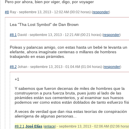
Pero por ahora, bien por viger, digo, por voyager
#8
Ray - septiembre 13, 2013 - 12:02 AM (00:02 horas) (
responder
)
Lea "Tha Lost Symbol" de Dan Brown
#8.1
David - septiembre 13, 2013 - 12:21 AM (00:21 horas) (
responder
)
Poleas y palancas amigo, con estas hasta un bebé te levanta un
elefante, ahora imagínate centenas o millares de hombres
trabajando en esas pirámides.
#8.2
Johan - septiembre 13, 2013 - 01:04 AM (01:04 horas) (
responder
)
+1
Y sabemos que fueron decenas de miles de hombres que la
construyeron a pura fuerza bruta, pues justo al lado de las
pirámides están sus cementerios, y al examinar sus huesos
podemos ver como estos están doblados de tanto esfuerzo fís
A veces de verdad que dan risa estas teorías de conspiración
alienígena de algunas personas...
#8.2.1
José Elías
(
enlace
) - septiembre 13, 2013 - 02:06 AM (02:06 hora