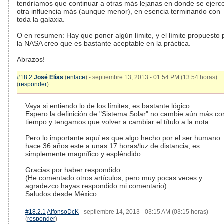
tendríamos que continuar a otras más lejanas en donde se ejerc
otra influencia más (aunque menor), en esencia terminando con
toda la galaxia.
O en resumen: Hay que poner algún límite, y el límite propuesto 
la NASA creo que es bastante aceptable en la práctica.
Abrazos!
#18.2
José Elías
(
enlace
) - septiembre 13, 2013 - 01:54 PM (13:54 horas)
(
responder
)
Vaya si entiendo lo de los límites, es bastante lógico.
Espero la definición de "Sistema Solar" no cambie aún más co
tiempo y tengamos que volver a cambiar el título a la nota.
Pero lo importante aquí es que algo hecho por el ser humano
hace 36 años este a unas 17 horas/luz de distancia, es
simplemente magnífico y espléndido.
Gracias por haber respondido.
(He comentado otros artículos, pero muy pocas veces y
agradezco hayas respondido mi comentario).
Saludos desde México
#18.2.1
AlfonsoDcK
- septiembre 14, 2013 - 03:15 AM (03:15 horas)
(
responder
)