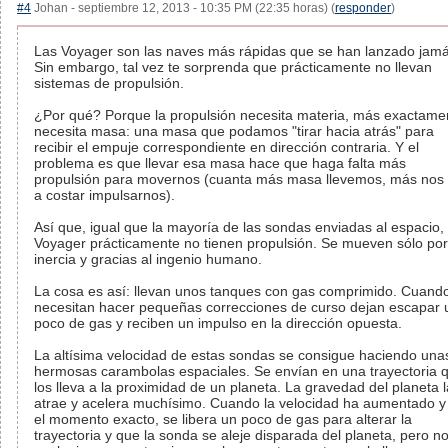
#4
Johan - septiembre 12, 2013 - 10:35 PM (22:35 horas) (
responder
)
Las Voyager son las naves más rápidas que se han lanzado jamá
Sin embargo, tal vez te sorprenda que prácticamente no llevan
sistemas de propulsión.
¿Por qué? Porque la propulsión necesita materia, más exactame
necesita masa: una masa que podamos "tirar hacia atrás" para
recibir el empuje correspondiente en dirección contraria. Y el
problema es que llevar esa masa hace que haga falta más
propulsión para movernos (cuanta más masa llevemos, más nos
a costar impulsarnos).
Así que, igual que la mayoría de las sondas enviadas al espacio, 
Voyager prácticamente no tienen propulsión. Se mueven sólo por
inercia y gracias al ingenio humano.
La cosa es así: llevan unos tanques con gas comprimido. Cuand
necesitan hacer pequeñas correcciones de curso dejan escapar 
poco de gas y reciben un impulso en la dirección opuesta.
La altísima velocidad de estas sondas se consigue haciendo una
hermosas carambolas espaciales. Se envían en una trayectoria 
los lleva a la proximidad de un planeta. La gravedad del planeta 
atrae y acelera muchísimo. Cuando la velocidad ha aumentado y
el momento exacto, se libera un poco de gas para alterar la
trayectoria y que la sonda se aleje disparada del planeta, pero n