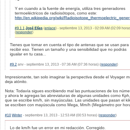
Y en cuando a la fuente de energía, utiliza tres generadores
termoeléctricos de radioisótopos, como este:
http://en.wikipedia.org/wiki/Radioisotope_thermoelectric_gener
#9.1.1
José Elías
(
enlace
) - septiembre 13, 2013 - 02:09 AM (02:09 hora
(
responder
)
Tienes que tomar en cuenta el tipo de antenas que se usan para
recibir eso. Tienen un tamaño y una sensibilidad que no podrás
igualar en tu casa...
#9.2
anv - septiembre 13, 2013 - 07:36 AM (07:36 horas) (
responder
)
Impresionante, tan solo imaginar la perspectiva desde el Voyager 
deja atónito.
Nota: Todavía sigues escribiendo mal las puntuaciones de los núme
y ahora le agregas las abreviaturas de algunas unidades como Kph
que se escribe km/h, sin mayúsculas. Las unidades que pasan el kil
se escriben con mayúscula como Mega, Mm/h (Megámetro por hora
#10
Winter
- septiembre 13, 2013 - 12:53 AM (00:53 horas) (
responder
)
Lo de km/h fue un error en mi redacción. Corregido.