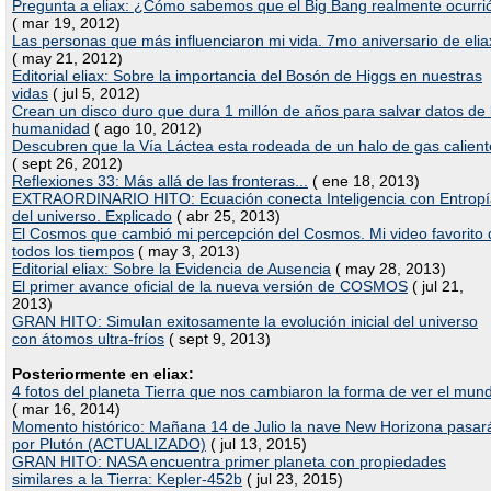
Pregunta a eliax: ¿Cómo sabemos que el Big Bang realmente ocurri
( mar 19, 2012)
Las personas que más influenciaron mi vida. 7mo aniversario de elia
( may 21, 2012)
Editorial eliax: Sobre la importancia del Bosón de Higgs en nuestras
vidas
( jul 5, 2012)
Crean un disco duro que dura 1 millón de años para salvar datos de 
humanidad
( ago 10, 2012)
Descubren que la Vía Láctea esta rodeada de un halo de gas calient
( sept 26, 2012)
Reflexiones 33: Más allá de las fronteras...
( ene 18, 2013)
EXTRAORDINARIO HITO: Ecuación conecta Inteligencia con Entropí
del universo. Explicado
( abr 25, 2013)
El Cosmos que cambió mi percepción del Cosmos. Mi video favorito 
todos los tiempos
( may 3, 2013)
Editorial eliax: Sobre la Evidencia de Ausencia
( may 28, 2013)
El primer avance oficial de la nueva versión de COSMOS
( jul 21,
2013)
GRAN HITO: Simulan exitosamente la evolución inicial del universo
con átomos ultra-fríos
( sept 9, 2013)
Posteriormente en eliax:
4 fotos del planeta Tierra que nos cambiaron la forma de ver el mun
( mar 16, 2014)
Momento histórico: Mañana 14 de Julio la nave New Horizona pasar
por Plutón (ACTUALIZADO)
( jul 13, 2015)
GRAN HITO: NASA encuentra primer planeta con propiedades
similares a la Tierra: Kepler-452b
( jul 23, 2015)