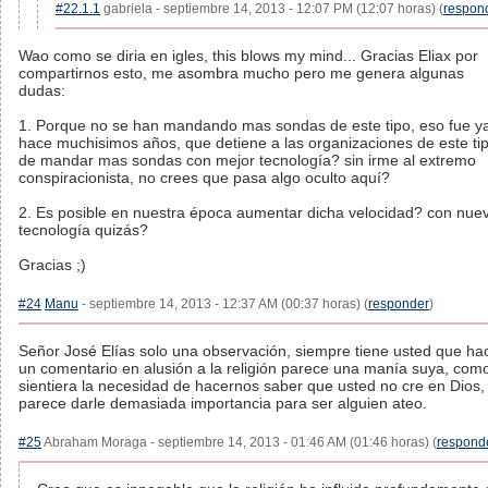
#22.1.1
gabriela - septiembre 14, 2013 - 12:07 PM (12:07 horas) (
respon
Wao como se diria en igles, this blows my mind... Gracias Eliax por
compartirnos esto, me asombra mucho pero me genera algunas
dudas:
1. Porque no se han mandando mas sondas de este tipo, eso fue y
hace muchisimos años, que detiene a las organizaciones de este ti
de mandar mas sondas con mejor tecnología? sin irme al extremo
conspiracionista, no crees que pasa algo oculto aquí?
2. Es posible en nuestra época aumentar dicha velocidad? con nue
tecnología quizás?
Gracias ;)
#24
Manu
- septiembre 14, 2013 - 12:37 AM (00:37 horas) (
responder
)
Señor José Elías solo una observación, siempre tiene usted que ha
un comentario en alusión a la religión parece una manía suya, como
sientiera la necesidad de hacernos saber que usted no cre en Dios,
parece darle demasiada importancia para ser alguien ateo.
#25
Abraham Moraga - septiembre 14, 2013 - 01:46 AM (01:46 horas) (
respond