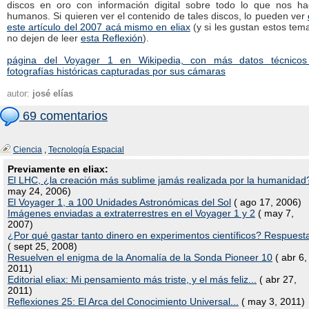
discos en oro con información digital sobre todo lo que nos ha
humanos. Si quieren ver el contenido de tales discos, lo pueden ver
este artículo del 2007 acá mismo en eliax
(y si les gustan estos tem
no dejen de leer
esta Reflexión
).
página del Voyager 1 en Wikipedia, con más datos técnicos
fotografías históricas capturadas por sus cámaras
autor:
josé elías
69 comentarios
Ciencia
,
Tecnología Espacial
Previamente en eliax:
El LHC, ¿la creación más sublime jamás realizada por la humanidad
may 24, 2006)
El Voyager 1, a 100 Unidades Astronómicas del Sol
( ago 17, 2006)
Imágenes enviadas a extraterrestres en el Voyager 1 y 2
( may 7,
2007)
¿Por qué gastar tanto dinero en experimentos científicos? Respuest
( sept 25, 2008)
Resuelven el enigma de la Anomalía de la Sonda Pioneer 10
( abr 6,
2011)
Editorial eliax: Mi pensamiento más triste, y el más feliz...
( abr 27,
2011)
Reflexiones 25: El Arca del Conocimiento Universal...
( may 3, 2011)