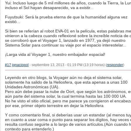
Yui: Incluso luego de 5 mil millones de años, cuando la Tierra, la Lu
incluso el Sol hayan desaparecido, va a existir...
Fuyutsuki: Será la prueba eterna de que la humanidad alguna vez
existió...
Si bien se referían al robot EVA-01 en la película, estas palabras m
vinieron a la cabeza cuando reflexioné sobre la increíble noticia de
se corroboró que el Voyager 1, lanzado en 1977, ya dejó nuestro
Sistema Solar para continuar su viaje por el espacio interestelar...
¡Larga vida al Voyager 1, nuestro embajador espacial!
#17
ignaciopol
- septiembre 13, 2013 - 01:19 PM (13:19 horas) (
responder
)
Leyendo en otro blogs, la Voyager aún no deja el sistema solar,
solamente ha salido de la Heliosfera, que esta apenas a unas 100
Unidades Astronómicas (UA).
Pero aún debe pasar la nube de Oort, que según los astrónomos, e
aún parte del sistema solar, la cual termina hasta las 100 000 UA.
No he visto el sitio oficial, pero me parece ya corrigieron el encabe
por ese, primer objeto terrestre en dejar la Heliosfera
Y como comentario final, si deberías usar un estandar (al menos tu
en cuanto a usar coma o punto para separar los dígitos, hay veces
resulta confuso seguirte a lo largo de varios artículos.(Aún cuando 
contexto para entenderlo.)