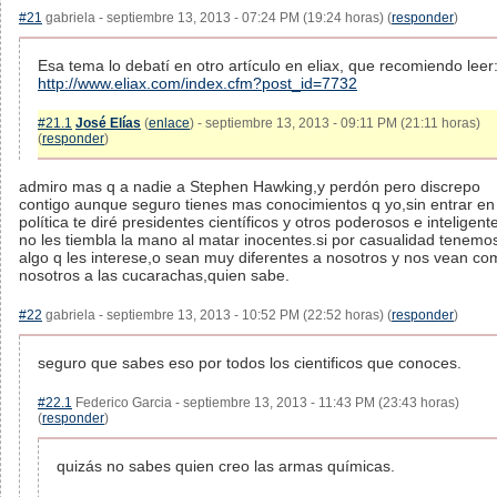
#21
gabriela - septiembre 13, 2013 - 07:24 PM (19:24 horas) (
responder
)
Esa tema lo debatí en otro artículo en eliax, que recomiendo leer
http://www.eliax.com/index.cfm?post_id=7732
#21.1
José Elías
(
enlace
) - septiembre 13, 2013 - 09:11 PM (21:11 horas)
(
responder
)
admiro mas q a nadie a Stephen Hawking,y perdón pero discrepo
contigo aunque seguro tienes mas conocimientos q yo,sin entrar en
política te diré presidentes científicos y otros poderosos e inteligent
no les tiembla la mano al matar inocentes.si por casualidad tenemo
algo q les interese,o sean muy diferentes a nosotros y nos vean co
nosotros a las cucarachas,quien sabe.
#22
gabriela - septiembre 13, 2013 - 10:52 PM (22:52 horas) (
responder
)
seguro que sabes eso por todos los cientificos que conoces.
#22.1
Federico Garcia - septiembre 13, 2013 - 11:43 PM (23:43 horas)
(
responder
)
quizás no sabes quien creo las armas químicas.