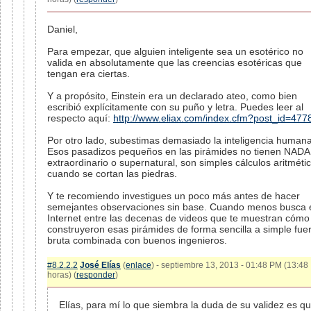
Daniel,
Para empezar, que alguien inteligente sea un esotérico no
valida en absolutamente que las creencias esotéricas que
tengan era ciertas.
Y a propósito, Einstein era un declarado ateo, como bien
escribió explícitamente con su puño y letra. Puedes leer al
respecto aquí:
http://www.eliax.com/index.cfm?post_id=477
Por otro lado, subestimas demasiado la inteligencia humana
Esos pasadizos pequeños en las pirámides no tienen NADA
extraordinario o supernatural, son simples cálculos aritméti
cuando se cortan las piedras.
Y te recomiendo investigues un poco más antes de hacer
semejantes observaciones sin base. Cuando menos busca 
Internet entre las decenas de videos que te muestran cómo
construyeron esas pirámides de forma sencilla a simple fue
bruta combinada con buenos ingenieros.
#8.2.2.2
José Elías
(
enlace
) - septiembre 13, 2013 - 01:48 PM (13:48
horas) (
responder
)
Elías, para mí lo que siembra la duda de su validez es qu