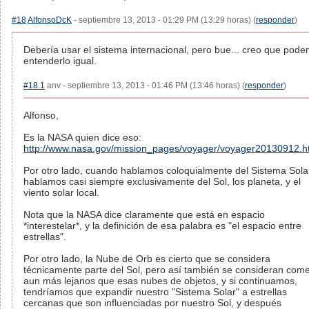
#18
AlfonsoDcK
- septiembre 13, 2013 - 01:29 PM (13:29 horas) (
responder
)
Debería usar el sistema internacional, pero bue... creo que pod
entenderlo igual.
#18.1
anv - septiembre 13, 2013 - 01:46 PM (13:46 horas) (
responder
)
Alfonso,
Es la NASA quien dice eso:
http://www.nasa.gov/mission_pages/voyager/voyager20130912.h
Por otro lado, cuando hablamos coloquialmente del Sistema Sola
hablamos casi siempre exclusivamente del Sol, los planeta, y el
viento solar local.
Nota que la NASA dice claramente que está en espacio
*interestelar*, y la definición de esa palabra es "el espacio entre
estrellas".
Por otro lado, la Nube de Orb es cierto que se considera
técnicamente parte del Sol, pero así también se consideran com
aun más lejanos que esas nubes de objetos, y si continuamos,
tendríamos que expandir nuestro "Sistema Solar" a estrellas
cercanas que son influenciadas por nuestro Sol, y después