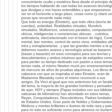
conocimiento oculto y esotérico lleva desde el principio d
los tiempos hablando de casi todas los avances técnológ
que divulgas y nos haces entendibles y que empezamos
ver en el horizonte a largo plazo, cosas como (y citaré u
pocas que recuerde nada más):
Que todo es energia (Einstein), que todo vibra (teoría de
cuerdas), polaridad, Realidades virtuales, Mundo/s
simulados, Multiversos, universos paralelos, computació
ubícua, inteligencias o consciencias ubicuas.., cuántica,
antimateria, eter(relacionado con el boson de higs), Cont
mental, leer mentes, control de seres vivos, entidades ult
intra y extraplanetarias.. y que las grandes mentes a la 
debemos nuestro avance y tecnología actual se basaron
(basan y basarán) en esos conceptos para sus teorías y
descubimientos y ambos intuimos que de estúpidos com
para perder su tiempo dedicado con pasión a esos tema
tenían nada, el mismo Newton murió por envenenamient
de mercurio de años de pruebas alquímicas, Los libros d
cabecera con que se inspiraba el ateo Einstein, eran de
Madamme Blavatsky como el mismo reconoció a sus
amigos, Da Vinci al igual que nos anteriores fué un fanát
del tema, la mayoría de los grandes hombres y pensado
de ayer, HOY y siempre (Papas incluidos con sus bibliot
vaticanas de kilómetros) han ahondado en estos temas,
Reyes, Conquistadores, Descubridores, Padres fundado
de Estados Unidos, Gran parte de Nobles y Gobernantes
Médicos y mentes brillantes e ilustres de toda raza y pais
para mí esto es suficiente como para almenos no burlar