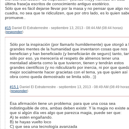
última frase)a escritos de conocimiento antiguo esotérico.
Sólo que es fácil dejarse llevar por la masa y no pensar que algo no
cuadra, no sea que te ridiculizen, que por otro lado, es lo quien sab
promueve..
#15
Daniel El Extraterrestre - septiembre 13, 2013 - 08:44 AM (08:44 horas)
(
responder
)
Sólo por la inspiración (por llamarlo humildemente) que otorgó a 
grandes mentes de la humanidad que inventaron cosas que nos
benefician y han beneficiado (y beneficiarán de seguro) tanto, ta
sólo por eso, ya merecería el respeto de almenos tener una
mentaliad abierta como la que tuvieron, tienen y tendrán estos
grandes científicos (y no ridiculizarlo por inercia, ni por que qued
mejor socialmente hacer gracietas con el tema, ya que quien así
obra como queda demostrado se limita sólo..:))
#15.1
Daniel El Extraterrestre - septiembre 13, 2013 - 08:49 AM (08:49 horas
(
responder
)
Esa afirmación tiene un problema: para que una cosa sea
indistinguible de otra, ambas deben existir. Y la magia no existe a
que si algún día ves algo que parezca magia, puede ser que:
A) te estén engañando.
B) te hayas vuelto loco
C) que sea una tecnología avanzada