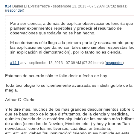
#14
Daniel El Extraterrestre - septiembre 13, 2013 - 07:32 AM (07:32 horas)
(
responder
)
Para ser ciencia, a demás de explicar observaciones tendría que
plantear experimentos repetibles y predecir el resultado de
observaciones que todavía no se han hecho.
El esoterismos sólo llega a la primera parte (y escasamente por
las explicaciones que da no son tales sino simples respuestas fác
sin explicación ni demostración), por lo tanto no es ciencia.
#14.1
anv - septiembre 13, 2013 - 07:39 AM (07:39 horas) (
responder
)
Estamos de acuerdo sólo te falto decir a fecha de hoy..
Toda tecnología lo suficientemente avanzada es indistinguible de la
magia.
Arthur C. Clarke
Y te diré más, muchos de los más grandes descubrimientos sobre l
que se basa todo de lo que disfrutamos, de la ciencia y medicina,
química (nacida de la esotérica alquimia) de las mentes más brillan
de antes (como las de Newton, Einstein..etc..) y hoy y teorías "tan
novedosas" como los multiversos, cuántica, antimateria,
etc..etc..etc..deben "su inspiración" (siendo muyy humilde en esta