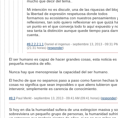
mucho que decir del tema..
Mi intención no es discutir, una de las riquezas del blo
la libertad de expresión respetuosa donde todos
formamos su ecosistema con nuestros pensamientos 
reflexiones, tan solo quiero reflexionar en que quizá h
un punto en el que converja todo lo aquí expuesto y n
sea tanta la distinción aunque quede tiempo para dar
cuenta..
#8.2.2.2.1.1
Daniel el ingenuo - septiembre 13, 2013 - 09:31 P
(21:31 horas) (
responder
)
El ser humano es capaz de hacer grandes cosas, esta noticia es
pequeña muestra de ello.
Nunca hay que menospresiar la capacidad del ser humano.
El hecho de que no sepamos paso a paso como fueron hechas l
cosas no significa que sean imposibles o que aliens tubieron que
intervenir, simplemente es carencia de conocimiento.
#8.3
Paul Merkt - septiembre 13, 2013 - 09:41 AM (09:41 horas) (
responder
)
Si hoy en dia la humanidad sufiera de una extingcion masiva y so
sobreviviera un pequeño grupo de personas, la humanidad sufrir