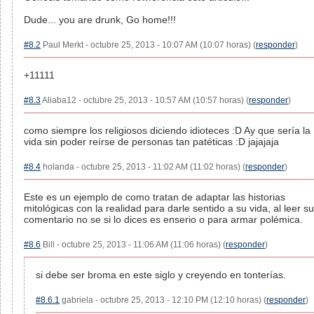
Dude... you are drunk, Go home!!!
#8.2
Paul Merkt - octubre 25, 2013 - 10:07 AM (10:07 horas) (
responder
)
+11111
#8.3
Aliaba12 - octubre 25, 2013 - 10:57 AM (10:57 horas) (
responder
)
como siempre los religiosos diciendo idioteces :D Ay que sería la
vida sin poder reírse de personas tan patéticas :D jajajaja
#8.4
holanda - octubre 25, 2013 - 11:02 AM (11:02 horas) (
responder
)
Este es un ejemplo de como tratan de adaptar las historias
mitológicas con la realidad para darle sentido a su vida, al leer su
comentario no se si lo dices es enserio o para armar polémica.
#8.6
Bill - octubre 25, 2013 - 11:06 AM (11:06 horas) (
responder
)
si debe ser broma en este siglo y creyendo en tonterías.
#8.6.1
gabriela - octubre 25, 2013 - 12:10 PM (12:10 horas) (
responder
)