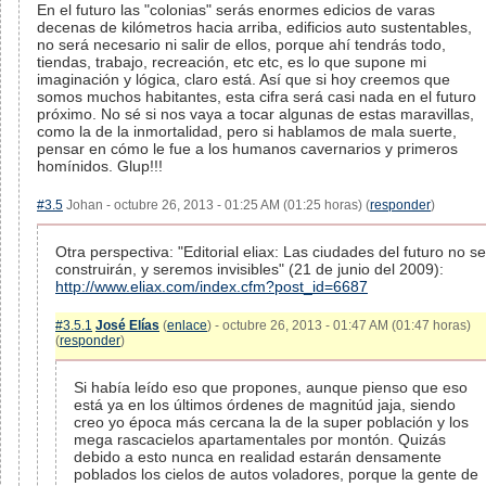
En el futuro las "colonias" serás enormes edicios de varas
decenas de kilómetros hacia arriba, edificios auto sustentables,
no será necesario ni salir de ellos, porque ahí tendrás todo,
tiendas, trabajo, recreación, etc etc, es lo que supone mi
imaginación y lógica, claro está. Así que si hoy creemos que
somos muchos habitantes, esta cifra será casi nada en el futuro
próximo. No sé si nos vaya a tocar algunas de estas maravillas,
como la de la inmortalidad, pero si hablamos de mala suerte,
pensar en cómo le fue a los humanos cavernarios y primeros
homínidos. Glup!!!
#3.5
Johan - octubre 26, 2013 - 01:25 AM (01:25 horas) (
responder
)
Otra perspectiva: "Editorial eliax: Las ciudades del futuro no se
construirán, y seremos invisibles" (21 de junio del 2009):
http://www.eliax.com/index.cfm?post_id=6687
#3.5.1
José Elías
(
enlace
) - octubre 26, 2013 - 01:47 AM (01:47 horas)
(
responder
)
Si había leído eso que propones, aunque pienso que eso
está ya en los últimos órdenes de magnitúd jaja, siendo
creo yo época más cercana la de la super población y los
mega rascacielos apartamentales por montón. Quizás
debido a esto nunca en realidad estarán densamente
poblados los cielos de autos voladores, porque la gente de