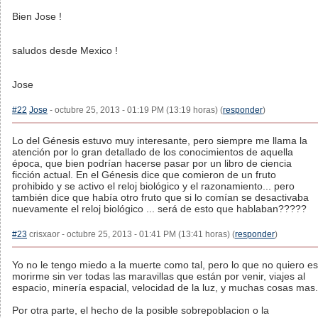
Bien Jose !
saludos desde Mexico !
Jose
#22
Jose
- octubre 25, 2013 - 01:19 PM (13:19 horas) (
responder
)
Lo del Génesis estuvo muy interesante, pero siempre me llama la
atención por lo gran detallado de los conocimientos de aquella
época, que bien podrían hacerse pasar por un libro de ciencia
ficción actual. En el Génesis dice que comieron de un fruto
prohibido y se activo el reloj biológico y el razonamiento... pero
también dice que había otro fruto que si lo comían se desactivaba
nuevamente el reloj biológico ... será de esto que hablaban?????
#23
crisxaor - octubre 25, 2013 - 01:41 PM (13:41 horas) (
responder
)
Yo no le tengo miedo a la muerte como tal, pero lo que no quiero es
morirme sin ver todas las maravillas que están por venir, viajes al
espacio, minería espacial, velocidad de la luz, y muchas cosas mas.
Por otra parte, el hecho de la posible sobrepoblacion o la