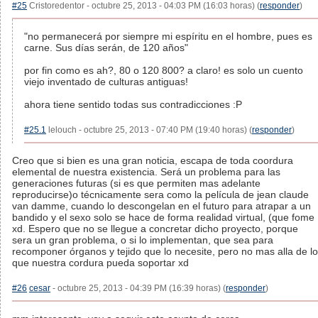
#25
Cristoredentor - octubre 25, 2013 - 04:03 PM (16:03 horas) (
responder
)
"no permanecerá por siempre mi espíritu en el hombre, pues es
carne. Sus días serán, de 120 años"
por fin como es ah?, 80 o 120 800? a claro! es solo un cuento
viejo inventado de culturas antiguas!
ahora tiene sentido todas sus contradicciones :P
#25.1
lelouch - octubre 25, 2013 - 07:40 PM (19:40 horas) (
responder
)
Creo que si bien es una gran noticia, escapa de toda coordura
elemental de nuestra existencia. Será un problema para las
generaciones futuras (si es que permiten mas adelante
reproducirse)o técnicamente sera como la película de jean claude
van damme, cuando lo descongelan en el futuro para atrapar a un
bandido y el sexo solo se hace de forma realidad virtual, (que fome
xd. Espero que no se llegue a concretar dicho proyecto, porque
sera un gran problema, o si lo implementan, que sea para
recomponer órganos y tejido que lo necesite, pero no mas alla de lo
que nuestra cordura pueda soportar xd
#26
cesar
- octubre 25, 2013 - 04:39 PM (16:39 horas) (
responder
)