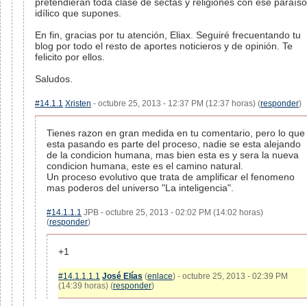
pretendieran toda clase de sectas y religiones con ese paraíso
idílico que supones.
En fin, gracias por tu atención, Eliax. Seguiré frecuentando tu
blog por todo el resto de aportes noticieros y de opinión. Te
felicito por ellos.
Saludos.
#14.1.1
Xristen
- octubre 25, 2013 - 12:37 PM (12:37 horas) (
responder
)
Tienes razon en gran medida en tu comentario, pero lo que
esta pasando es parte del proceso, nadie se esta alejando
de la condicion humana, mas bien esta es y sera la nueva
condicion humana, este es el camino natural.
Un proceso evolutivo que trata de amplificar el fenomeno
mas poderos del universo "La inteligencia".
#14.1.1.1
JPB - octubre 25, 2013 - 02:02 PM (14:02 horas)
(
responder
)
+1
#14.1.1.1.1
José Elías
(
enlace
) - octubre 25, 2013 - 02:39 PM
(14:39 horas) (
responder
)