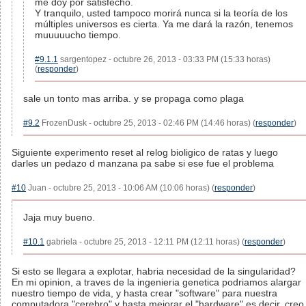
me doy por satisfecho.
Y tranquilo, usted tampoco morirá nunca si la teoría de los
múltiples universos es cierta. Ya me dará la razón, tenemos
muuuuucho tiempo.
#9.1.1
sargentopez - octubre 26, 2013 - 03:33 PM (15:33 horas)
(
responder
)
sale un tonto mas arriba. y se propaga como plaga
#9.2
FrozenDusk - octubre 25, 2013 - 02:46 PM (14:46 horas) (
responder
)
Siguiente experimento reset al relog bioligico de ratas y luego
darles un pedazo d manzana pa sabe si ese fue el problema
#10
Juan - octubre 25, 2013 - 10:06 AM (10:06 horas) (
responder
)
Jaja muy bueno.
#10.1
gabriela - octubre 25, 2013 - 12:11 PM (12:11 horas) (
responder
)
Si esto se llegara a explotar, habria necesidad de la singularidad?
En mi opinion, a traves de la ingenieria genetica podriamos alargar
nuestro tiempo de vida, y hasta crear "software" para nuestra
computadora "cerebro" y hasta mejorar el "hardware" es decir, creo