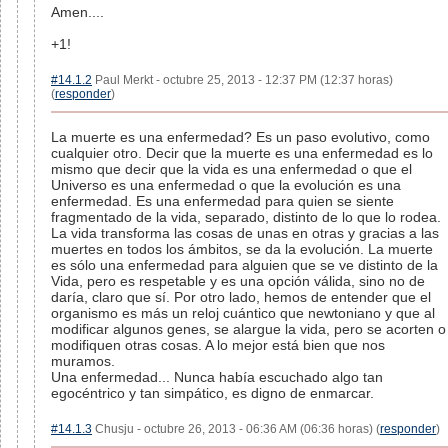
Amen....
+1!
#14.1.2
Paul Merkt - octubre 25, 2013 - 12:37 PM (12:37 horas)
(
responder
)
La muerte es una enfermedad? Es un paso evolutivo, como
cualquier otro. Decir que la muerte es una enfermedad es lo
mismo que decir que la vida es una enfermedad o que el
Universo es una enfermedad o que la evolución es una
enfermedad. Es una enfermedad para quien se siente
fragmentado de la vida, separado, distinto de lo que lo rodea.
La vida transforma las cosas de unas en otras y gracias a las
muertes en todos los ámbitos, se da la evolución. La muerte
es sólo una enfermedad para alguien que se ve distinto de la
Vida, pero es respetable y es una opción válida, sino no de
daría, claro que sí. Por otro lado, hemos de entender que el
organismo es más un reloj cuántico que newtoniano y que al
modificar algunos genes, se alargue la vida, pero se acorten o
modifiquen otras cosas. A lo mejor está bien que nos
muramos.
Una enfermedad... Nunca había escuchado algo tan
egocéntrico y tan simpático, es digno de enmarcar.
#14.1.3
Chusju - octubre 26, 2013 - 06:36 AM (06:36 horas) (
responder
)