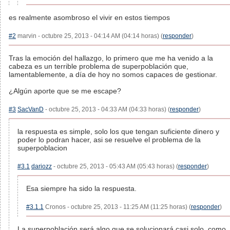
es realmente asombroso el vivir en estos tiempos
#2
marvin - octubre 25, 2013 - 04:14 AM (04:14 horas) (
responder
)
Tras la emoción del hallazgo, lo primero que me ha venido a la
cabeza es un terrible problema de superpoblación que,
lamentablemente, a día de hoy no somos capaces de gestionar.
¿Algún aporte que se me escape?
#3
SacVanD
- octubre 25, 2013 - 04:33 AM (04:33 horas) (
responder
)
la respuesta es simple, solo los que tengan suficiente dinero y
poder lo podran hacer, asi se resuelve el problema de la
superpoblacion
#3.1
dariozz
- octubre 25, 2013 - 05:43 AM (05:43 horas) (
responder
)
Esa siempre ha sido la respuesta.
#3.1.1
Cronos - octubre 25, 2013 - 11:25 AM (11:25 horas) (
responder
)
La superpoblación será algo que se solucionará casi solo, como