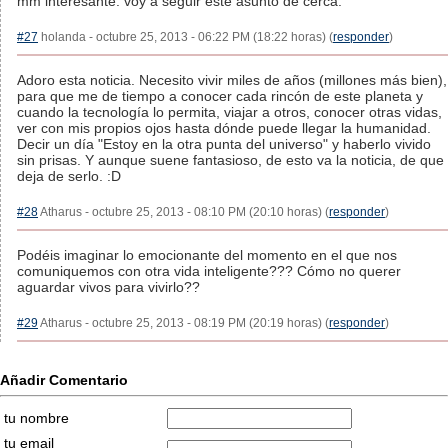
mm interesante. voy a seguir este asunto de cerca.
#27
holanda - octubre 25, 2013 - 06:22 PM (18:22 horas) (
responder
)
Adoro esta noticia. Necesito vivir miles de años (millones más bien),
para que me de tiempo a conocer cada rincón de este planeta y
cuando la tecnología lo permita, viajar a otros, conocer otras vidas,
ver con mis propios ojos hasta dónde puede llegar la humanidad.
Decir un día "Estoy en la otra punta del universo" y haberlo vivido
sin prisas. Y aunque suene fantasioso, de esto va la noticia, de que
deja de serlo. :D
#28
Atharus - octubre 25, 2013 - 08:10 PM (20:10 horas) (
responder
)
Podéis imaginar lo emocionante del momento en el que nos
comuniquemos con otra vida inteligente??? Cómo no querer
aguardar vivos para vivirlo??
#29
Atharus - octubre 25, 2013 - 08:19 PM (20:19 horas) (
responder
)
Añadir Comentario
tu nombre
tu email