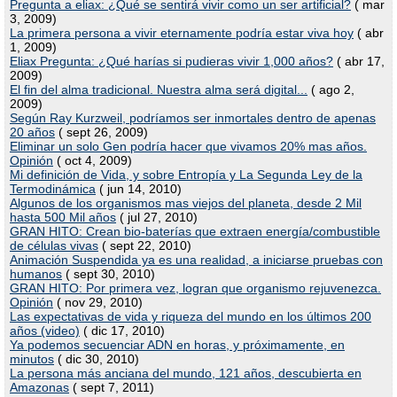
Pregunta a eliax: ¿Qué se sentirá vivir como un ser artificial?
( mar
3, 2009)
La primera persona a vivir eternamente podría estar viva hoy
( abr
1, 2009)
Eliax Pregunta: ¿Qué harías si pudieras vivir 1,000 años?
( abr 17,
2009)
El fin del alma tradicional. Nuestra alma será digital...
( ago 2,
2009)
Según Ray Kurzweil, podríamos ser inmortales dentro de apenas
20 años
( sept 26, 2009)
Eliminar un solo Gen podría hacer que vivamos 20% mas años.
Opinión
( oct 4, 2009)
Mi definición de Vida, y sobre Entropía y La Segunda Ley de la
Termodinámica
( jun 14, 2010)
Algunos de los organismos mas viejos del planeta, desde 2 Mil
hasta 500 Mil años
( jul 27, 2010)
GRAN HITO: Crean bio-baterías que extraen energía/combustible
de células vivas
( sept 22, 2010)
Animación Suspendida ya es una realidad, a iniciarse pruebas con
humanos
( sept 30, 2010)
GRAN HITO: Por primera vez, logran que organismo rejuvenezca.
Opinión
( nov 29, 2010)
Las expectativas de vida y riqueza del mundo en los últimos 200
años (video)
( dic 17, 2010)
Ya podemos secuenciar ADN en horas, y próximamente, en
minutos
( dic 30, 2010)
La persona más anciana del mundo, 121 años, descubierta en
Amazonas
( sept 7, 2011)