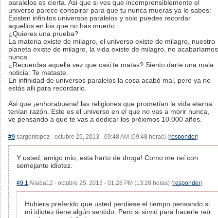
paralelos es cierta. Asi que si ves que incomprensiblemente el
universo parece conspirar para que tu nunca mueras ya lo sabes:
Existen infinitos universos paralelos y solo puedes recordar
aquellos en los que no has muerto.
¿Quieres una prueba?
La materia existe de milagro, el universo existe de milagro, nuestro
planeta existe de milagro, la vida existe de milagro, no acabaríamos
nunca...
¿Recuerdas aquella vez que casi te matas? Siento darte una mala
noticia: Te mataste.
En infinidad de universos paralelos la cosa acabó mal, pero ya no
estás alli para recordarlo.
Asi que ¡enhorabuena! las religiones que prometían la vida eterna
tenían razón. Este es el universo en el que no vas a morir nunca,
ve pensando a que te vas a dedicar los próximos 10.000 años.
#9
sargentopez - octubre 25, 2013 - 09:48 AM (09:48 horas) (
responder
)
Y usted, amigo mio, esta harto de droga! Como me reí con
semejante idiotez.
#9.1
Aliaba12 - octubre 25, 2013 - 01:28 PM (13:28 horas) (
responder
)
Hubiera preferido que usted perdiese el tiempo pensando si
mi idiotez tiene algún sentido. Pero si sirvió para hacerle reír