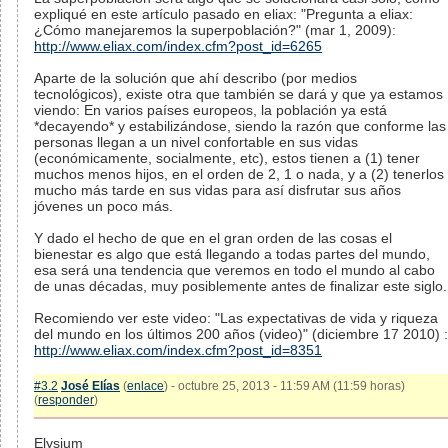
expliqué en este artículo pasado en eliax: "Pregunta a eliax:
¿Cómo manejaremos la superpoblación?" (mar 1, 2009):
http://www.eliax.com/index.cfm?post_id=6265
Aparte de la solución que ahí describo (por medios
tecnológicos), existe otra que también se dará y que ya estamos
viendo: En varios países europeos, la población ya está
*decayendo* y estabilizándose, siendo la razón que conforme las
personas llegan a un nivel confortable en sus vidas
(económicamente, socialmente, etc), estos tienen a (1) tener
muchos menos hijos, en el orden de 2, 1 o nada, y a (2) tenerlos
mucho más tarde en sus vidas para así disfrutar sus años
jóvenes un poco más.
Y dado el hecho de que en el gran orden de las cosas el
bienestar es algo que está llegando a todas partes del mundo,
esa será una tendencia que veremos en todo el mundo al cabo
de unas décadas, muy posiblemente antes de finalizar este siglo.
Recomiendo ver este video: "Las expectativas de vida y riqueza
del mundo en los últimos 200 años (video)" (diciembre 17 2010) :
http://www.eliax.com/index.cfm?post_id=8351
#3.2
José Elías
(
enlace
) - octubre 25, 2013 - 11:59 AM (11:59 horas)
(
responder
)
Elysium