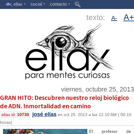
eliax
social
contacto
A+
texto:
A-
viernes, octubre 25, 2013
GRAN HITO: Descubren nuestro reloj biológico
de ADN. Inmortalidad en camino
josé elías
eliax id:
10730
en oct 25, 2013 a las 12:10 AM ( 00:10
horas)
El profesor de