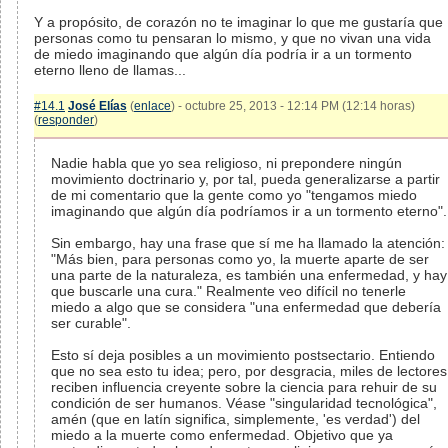
Y a propósito, de corazón no te imaginar lo que me gustaría que
personas como tu pensaran lo mismo, y que no vivan una vida
de miedo imaginando que algún día podría ir a un tormento
eterno lleno de llamas...
#14.1
José Elías
(
enlace
) - octubre 25, 2013 - 12:14 PM (12:14 horas)
(
responder
)
Nadie habla que yo sea religioso, ni prepondere ningún
movimiento doctrinario y, por tal, pueda generalizarse a partir
de mi comentario que la gente como yo "tengamos miedo
imaginando que algún día podríamos ir a un tormento eterno".
Sin embargo, hay una frase que sí me ha llamado la atención:
"Más bien, para personas como yo, la muerte aparte de ser
una parte de la naturaleza, es también una enfermedad, y hay
que buscarle una cura." Realmente veo difícil no tenerle
miedo a algo que se considera "una enfermedad que debería
ser curable".
Esto sí deja posibles a un movimiento postsectario. Entiendo
que no sea esto tu idea; pero, por desgracia, miles de lectores
reciben influencia creyente sobre la ciencia para rehuir de su
condición de ser humanos. Véase "singularidad tecnológica",
amén (que en latín significa, simplemente, 'es verdad') del
miedo a la muerte como enfermedad. Objetivo que ya