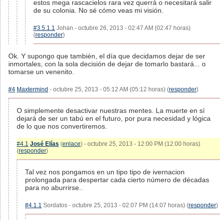
estos mega rascacielos rara vez querrá o necesitará salir
de su colonia. No sé cómo veas mi visión.
#3.5.1.1
Johan - octubre 26, 2013 - 02:47 AM (02:47 horas)
(
responder
)
Ok. Y supongo que también, el día que decidamos dejar de ser
inmortales, con la sola decisión de dejar de tomarlo bastará... o
tomarse un venenito.
#4
Maxtermind
- octubre 25, 2013 - 05:12 AM (05:12 horas) (
responder
)
O simplemente desactivar nuestras mentes. La muerte en sí
dejará de ser un tabú en el futuro, por pura necesidad y lógica
de lo que nos convertiremos.
#4.1
José Elías
(
enlace
) - octubre 25, 2013 - 12:00 PM (12:00 horas)
(
responder
)
Tal vez nos pongamos en un tipo tipo de ivernacion
prolongada para despertar cada cierto número de décadas
para no aburrirse..
#4.1.1
Sordatos - octubre 25, 2013 - 02:07 PM (14:07 horas) (
responder
)