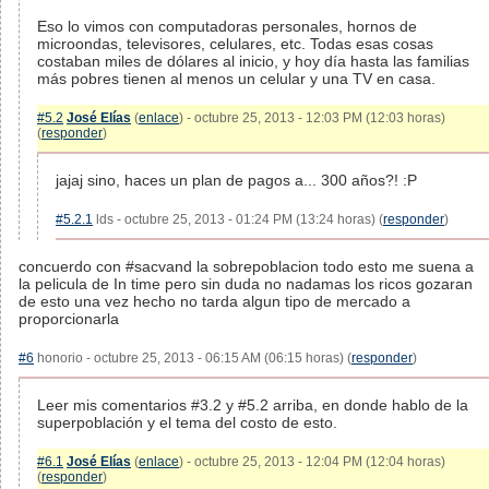
Eso lo vimos con computadoras personales, hornos de
microondas, televisores, celulares, etc. Todas esas cosas
costaban miles de dólares al inicio, y hoy día hasta las familias
más pobres tienen al menos un celular y una TV en casa.
#5.2
José Elías
(
enlace
) - octubre 25, 2013 - 12:03 PM (12:03 horas)
(
responder
)
jajaj sino, haces un plan de pagos a... 300 años?! :P
#5.2.1
lds - octubre 25, 2013 - 01:24 PM (13:24 horas) (
responder
)
concuerdo con #sacvand la sobrepoblacion todo esto me suena a
la pelicula de In time pero sin duda no nadamas los ricos gozaran
de esto una vez hecho no tarda algun tipo de mercado a
proporcionarla
#6
honorio - octubre 25, 2013 - 06:15 AM (06:15 horas) (
responder
)
Leer mis comentarios #3.2 y #5.2 arriba, en donde hablo de la
superpoblación y el tema del costo de esto.
#6.1
José Elías
(
enlace
) - octubre 25, 2013 - 12:04 PM (12:04 horas)
(
responder
)