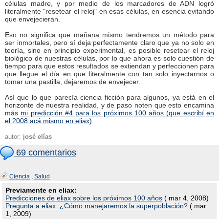
células madre, y por medio de los marcadores de ADN logró
literalmente "resetear el reloj" en esas células, en esencia evitando
que envejecieran.
Eso no significa que mañana mismo tendremos un método para
ser inmortales, pero sí deja perfectamente claro que ya no solo en
teoría, sino en principio experimental, es posible resetear el reloj
biológico de nuestras células, por lo que ahora es solo cuestión de
tiempo para que estos resultados se extiendan y perfeccionen para
que llegue el día en que literalmente con tan solo inyectarnos o
tomar una pastilla, dejaremos de envejecer.
Así que lo que parecía ciencia ficción para algunos, ya está en el
horizonte de nuestra realidad, y de paso noten que esto encamina
más
mi predicción #4 para los próximos 100 años (que escribí en
el 2008 acá mismo en eliax)
...
autor:
josé elías
69 comentarios
Ciencia
,
Salud
Previamente en eliax:
Predicciones de eliax sobre los próximos 100 años
( mar 4, 2008)
Pregunta a eliax: ¿Cómo manejaremos la superpoblación?
( mar
1, 2009)