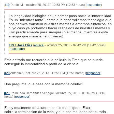
#19
Daniel M. - octubre 25, 2013 - 12:53 PM (12:53 horas) (
responder
)
La longevidad biológica es un primer paso hacia la inmortalidad.
Es un "mientras tanto", hasta que desarrollemos tecnología que
nos permita transferir nuestras mentes a entornos sintéticos, en
cuyo caso ya podremos hacer respaldos de nuestras mentes y
vivir prácticamente para siempre (o al menos, mientras exista
energía que minar en el universo).
#19.1
José Elías
(
enlace
) - octubre 25, 2013 - 02:42 PM (14:42 horas)
(
responder
)
Esta entrada me recuerda a la pelicula In Time que se puede
conseguir la inmortalidad a partir de la ciencia
#20
Antonio A - octubre 25, 2013 - 12:56 PM (12:56 horas) (
responder
)
Una pregunta, que pasa con la memoria celular?
#21
Raimundo Hernandez Senegal - octubre 25, 2013 - 01:16 PM (13:16
horas) (
responder
)
Estoy totalmente de acuerdo con lo que expone Eliax,
sobre la terminacion de la vida, y que ese mal debe ser curado.