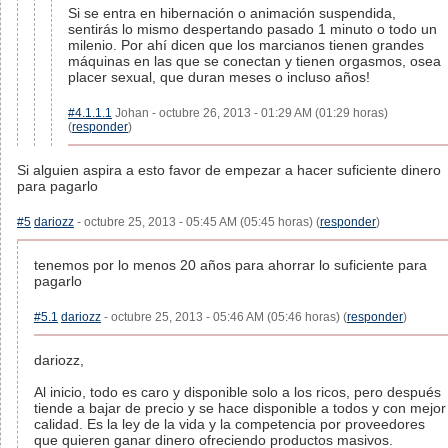
Si se entra en hibernación o animación suspendida,
sentirás lo mismo despertando pasado 1 minuto o todo un
milenio. Por ahí dicen que los marcianos tienen grandes
máquinas en las que se conectan y tienen orgasmos, osea
placer sexual, que duran meses o incluso años!
#4.1.1.1
Johan - octubre 26, 2013 - 01:29 AM (01:29 horas)
(
responder
)
Si alguien aspira a esto favor de empezar a hacer suficiente dinero
para pagarlo
#5
dariozz
- octubre 25, 2013 - 05:45 AM (05:45 horas) (
responder
)
tenemos por lo menos 20 años para ahorrar lo suficiente para
pagarlo
#5.1
dariozz
- octubre 25, 2013 - 05:46 AM (05:46 horas) (
responder
)
dariozz,
Al inicio, todo es caro y disponible solo a los ricos, pero después
tiende a bajar de precio y se hace disponible a todos y con mejor
calidad. Es la ley de la vida y la competencia por proveedores
que quieren ganar dinero ofreciendo productos masivos.