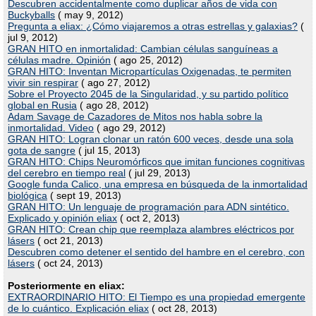
Descubren accidentalmente como duplicar años de vida con
Buckyballs
( may 9, 2012)
Pregunta a eliax: ¿Cómo viajaremos a otras estrellas y galaxias?
(
jul 9, 2012)
GRAN HITO en inmortalidad: Cambian células sanguíneas a
células madre. Opinión
( ago 25, 2012)
GRAN HITO: Inventan Micropartículas Oxigenadas, te permiten
vivir sin respirar
( ago 27, 2012)
Sobre el Proyecto 2045 de la Singularidad, y su partido político
global en Rusia
( ago 28, 2012)
Adam Savage de Cazadores de Mitos nos habla sobre la
inmortalidad. Video
( ago 29, 2012)
GRAN HITO: Logran clonar un ratón 600 veces, desde una sola
gota de sangre
( jul 15, 2013)
GRAN HITO: Chips Neuromórficos que imitan funciones cognitivas
del cerebro en tiempo real
( jul 29, 2013)
Google funda Calico, una empresa en búsqueda de la inmortalidad
biológica
( sept 19, 2013)
GRAN HITO: Un lenguaje de programación para ADN sintético.
Explicado y opinión eliax
( oct 2, 2013)
GRAN HITO: Crean chip que reemplaza alambres eléctricos por
lásers
( oct 21, 2013)
Descubren como detener el sentido del hambre en el cerebro, con
lásers
( oct 24, 2013)
Posteriormente en eliax:
EXTRAORDINARIO HITO: El Tiempo es una propiedad emergente
de lo cuántico. Explicación eliax
( oct 28, 2013)