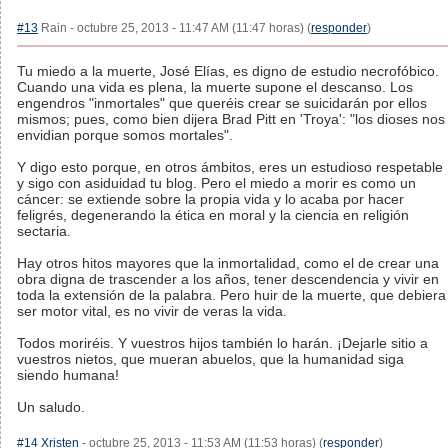
#13
Rain - octubre 25, 2013 - 11:47 AM (11:47 horas) (
responder
)
Tu miedo a la muerte, José Elías, es digno de estudio necrofóbico.
Cuando una vida es plena, la muerte supone el descanso. Los
engendros "inmortales" que queréis crear se suicidarán por ellos
mismos; pues, como bien dijera Brad Pitt en 'Troya': "los dioses nos
envidian porque somos mortales".
Y digo esto porque, en otros ámbitos, eres un estudioso respetable
y sigo con asiduidad tu blog. Pero el miedo a morir es como un
cáncer: se extiende sobre la propia vida y lo acaba por hacer
feligrés, degenerando la ética en moral y la ciencia en religión
sectaria.
Hay otros hitos mayores que la inmortalidad, como el de crear una
obra digna de trascender a los años, tener descendencia y vivir en
toda la extensión de la palabra. Pero huir de la muerte, que debiera
ser motor vital, es no vivir de veras la vida.
Todos moriréis. Y vuestros hijos también lo harán. ¡Dejarle sitio a
vuestros nietos, que mueran abuelos, que la humanidad siga
siendo humana!
Un saludo.
#14
Xristen
- octubre 25, 2013 - 11:53 AM (11:53 horas) (
responder
)