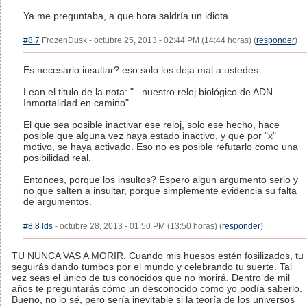
Ya me preguntaba, a que hora saldría un idiota
#8.7
FrozenDusk - octubre 25, 2013 - 02:44 PM (14:44 horas) (
responder
)
Es necesario insultar? eso solo los deja mal a ustedes..
Lean el titulo de la nota: "...nuestro reloj biológico de ADN.
Inmortalidad en camino"
El que sea posible inactivar ese reloj, solo ese hecho, hace
posible que alguna vez haya estado inactivo, y que por "x"
motivo, se haya activado. Eso no es posible refutarlo como una
posibilidad real.
Entonces, porque los insultos? Espero algun argumento serio y
no que salten a insultar, porque simplemente evidencia su falta
de argumentos.
#8.8
lds
- octubre 28, 2013 - 01:50 PM (13:50 horas) (
responder
)
TU NUNCA VAS A MORIR. Cuando mis huesos estén fosilizados, tu
seguirás dando tumbos por el mundo y celebrando tu suerte. Tal
vez seas el único de tus conocidos que no morirá. Dentro de mil
años te preguntarás cómo un desconocido como yo podía saberlo.
Bueno, no lo sé, pero sería inevitable si la teoría de los universos