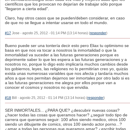
científicos que los provocan no dejarían de trabajar sólo porque
"llegaron a cierta edad".
Claro, hay otros casos que se pueden/deben considerar, en caso
de que no se llegue a intentar usarse en todo el mundo.
#17
Jose - agosto 25, 2012 - 01:14 PM (13:14 horas) (
responder
)
Bueno puede ser una tontería decir esto pero Eliax tu optimismo se
basa en que nos va tocar a nosotros la inmortalidad o que la
inmortalidad va suceder a las futuras generaciones porque es
deprimente saber lo que les espera a las futuras generaciones y a
nosotros no, porque lo digo esto implicaría muchos cambios desde
los gobiernos, leyes, las religiones no lo permitirían creo yo, quizás
exista unas numerosas variables que nos afecta y tardaría muchos
años a que nos permitan dejarnos ser inmortales por otro lado si es
a las futuras generaciones me alegra por ellos porque van a
conocer el cosmos y nosotros no que envidia.
#18
Bill - agosto 25, 2012 - 01:14 PM (13:14 horas) (
responder
)
SER INMORTALES... ¿PARA QUE? ¿descubrir nuevas cosas?
¿hacer todas las cosas que queramos hacer? ¿seguir todo tipo de
carrera que queramos seguir: 100 años siendo medico, otros 100
siendo un dibujante de comics, otros 100 siendo actor porno...?
¿amar a todas las personas que queramos amar? ¿escribir todas