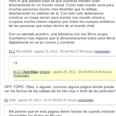
Pero lo que plantea Elias es que nuestras mentes vivan
directamente en un mundo virtual. Como este mundo seria para
muchas personas mucho mas divertido que la relidad,
directamente no saldrian de el. Con esto solo deberiamos
construir un mega server para montar ese mundo virtual q
ocuparia mucho menos espacio que todos los cuerpos sinteticos
de las personas que estan dentro de el mundo virtal.
Con un ejemplo practico, una bibioteca con sus libros ocupa
muchisimo mas espacio que si almacenaramos todos esos libros
digitalmente en un pc comun y corriente
#1.2
PELADO93 - agosto 25, 2012 - 05:58 PM (17:58 horas) (
responder
)
+1
#1.2.1
José Elías
(
enlace
) - agosto 25, 2012 - 06:49 PM (18:49 horas)
(
responder
)
OFF-TOPIC: Elias, o alguien, conoces alguna página donde pueda
ver las fechas de las salidas de los blu-rays o dvds de las peliculas?
#2
Emili - agosto 25, 2012 - 02:47 AM (02:47 horas) (
responder
)
Me parece que en esta página tienen fechas de cuando estarían
disponibles los títulos en Blu-ray.