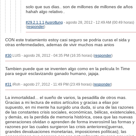
solo que sus dias.. son de millones de millones de años
hahah algo relativo..
#29.2.1.1.1
Ausrottung
- agosto 28, 2012 - 12:49 AM (00:49 horas)
(
responder
)
CON este tratamiento estoy casi seguro se podria curas el sida y
otras enfermedades, ademas de vivir muchos mas anios
#30
LUIS - agosto 26, 2012 - 04:35 PM (16:35 horas) (
responder
)
Tambien puede que se inventen algo como en la pelicula In Time
para seguir esclavizando ganado humano, jajaja.
#31
iRoh - agosto 27, 2012 - 11:49 PM (23:49 horas) (
responder
)
La inmortalidad... el sueño de varios, la pesadilla de otros mas.
Gracias a mi lectura de estos artículos y gracias a eliax por
supuesto, en mi mente ha surgido una duda, si una de las razones
de las constantes crisis sociales, económicas, bélicas, existenciales,
y demás, es la perdida de memoria histórica, osea que las nuevas
generaciones olvidan o aprenden de forma inverosímil las formas y
razones por las cuales surgieron las crisis anteriores(guerras,
grandes devaluaciones monetarias, imposiciones políticas); las