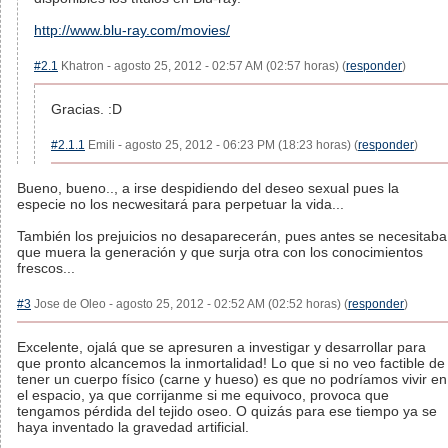
http://www.blu-ray.com/movies/
#2.1
Khatron - agosto 25, 2012 - 02:57 AM (02:57 horas) (
responder
)
Gracias. :D
#2.1.1
Emili - agosto 25, 2012 - 06:23 PM (18:23 horas) (
responder
)
Bueno, bueno.., a irse despidiendo del deseo sexual pues la
especie no los necwesitará para perpetuar la vida...
También los prejuicios no desaparecerán, pues antes se necesitaba
que muera la generación y que surja otra con los conocimientos
frescos...
#3
Jose de Oleo - agosto 25, 2012 - 02:52 AM (02:52 horas) (
responder
)
Excelente, ojalá que se apresuren a investigar y desarrollar para
que pronto alcancemos la inmortalidad! Lo que si no veo factible de
tener un cuerpo físico (carne y hueso) es que no podríamos vivir en
el espacio, ya que corrijanme si me equivoco, provoca que
tengamos pérdida del tejido oseo. O quizás para ese tiempo ya se
haya inventado la gravedad artificial.