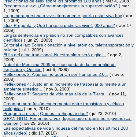
Predicciones de eliax sobre los próximos 100 años
( mar 4, 2008)
Pregunta a eliax: ¿Cómo manejaremos la superpoblación?
( mar
1, 2009)
La primera persona a vivir eternamente podría estar viva hoy
( abr
1, 2009)
Eliax Pregunta: ¿Qué harías si pudieras vivir 1,000 años?
( abr 17,
2009)
Largas sentencias en prisión no son compatibles con avances
científicos
( jun 29, 2009)
Editorial eliax: Sobre clonación a nivel atómico, teletransportación y
religión
( jul 1, 2009)
El fin del alma tradicional. Nuestra alma será digital...
( ago 2,
2009)
Nobel de Medicina 2009 por búsqueda de la inmortalidad.
Explicado y Opinión
( oct 6, 2009)
Reflexiones 2: Algunos no querrán ser Humanos 2.0...
( nov 5,
2009)
Reflexiones 4: Justo en el momento de traspasar tu mente a un
ambiente sintético...
( nov 8, 2009)
Reflexiones 7: Seguros de vida mas allá de la Tierra...
( nov 11,
2009)
Crean primera fusión experimental entre transistores y células
biológicas
( jun 5, 2010)
Pregunta a eliax: ¿Qué es La Singularidad?
( jul 23, 2010)
GRAN HITO: Por primera vez, logran que organismo rejuvenezca.
Opinión
( nov 29, 2010)
Las expectativas de vida y riqueza del mundo en los últimos 200
años (video)
( dic 17, 2010)