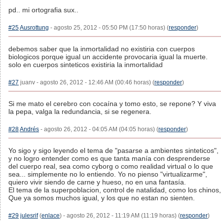
pd.. mi ortografia sux..
#25
Ausrottung
- agosto 25, 2012 - 05:50 PM (17:50 horas) (
responder
)
debemos saber que la inmortalidad no existiria con cuerpos
biologicos porque igual un accidente provocaria igual la muerte.
solo en cuerpos sinteticos existiria la inmortalidad
#27
juanv - agosto 26, 2012 - 12:46 AM (00:46 horas) (
responder
)
Si me mato el cerebro con cocaína y tomo esto, se repone? Y viva
la pepa, valga la redundancia, si se regenera.
#28
Andrés
- agosto 26, 2012 - 04:05 AM (04:05 horas) (
responder
)
Yo sigo y sigo leyendo el tema de "pasarse a ambientes sinteticos",
y no logro entender como es que tanta manía con desprenderse
del cuerpo real, sea como cyborg o como realidad virtual o lo que
sea... simplemente no lo entiendo. Yo no pienso "virtualizarme",
quiero vivir siendo de carne y hueso, no en una fantasía.
El tema de la superpoblacion, control de natalidad, como los chinos,
Que ya somos muchos igual, y los que no estan no sienten.
#29
julesrif
(
enlace
) - agosto 26, 2012 - 11:19 AM (11:19 horas) (
responder
)