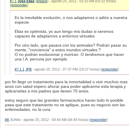
#7.1
José Elías
(
enlace
) - agosto 25, 2012 - 03:32 AM (03:32 horas)
(
responder
)
Es la inevitable evolución, o nos adaptamos o adiós a nuestra
especie.
Eliax es optimista, yo aun tengo mis dudas si seremos
capaces de adaptarnos a entornos virtuales
Por otro lado, que pasara con los animales? Podrán pasar su
mente, "conciencia" a estos mundos virtuales.?
O no podrán evolucionar y moriran. O tendremos que hacer
una I.A. perruna por ejemplo.
#7.1.1
JPB
- agosto 25, 2012 - 07:37 PM (19:37 horas) (
responder
)
por fin llego un tratamiento para la inmortalidad o vivir muchos mas
anos con salud espero ahorar para poder aplicarme esta terapia y
aplicarselas a mis padres que tienen 70 anios.
estoy seguro que las grandes farmaceutica haran todo lo posible
paea que este tratamiento no se aplique, pues su negocio son las
enfemedades, no la cura
#8
JUANv - agosto 25, 2012 - 04:45 AM (04:45 horas) (
responder
)