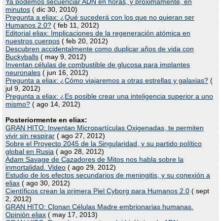
Ya podemos secuenciar ADN en horas, y próximamente, en
minutos
( dic 30, 2010)
Pregunta a eliax: ¿Qué sucederá con los que no quieran ser
Humanos 2.0?
( feb 11, 2012)
Editorial eliax: Implicaciones de la regeneración atómica en
nuestros cuerpos
( feb 20, 2012)
Descubren accidentalmente como duplicar años de vida con
Buckyballs
( may 9, 2012)
Inventan células de combustible de glucosa para implantes
neuronales
( jun 16, 2012)
Pregunta a eliax: ¿Cómo viajaremos a otras estrellas y galaxias?
(
jul 9, 2012)
Pregunta a eliax: ¿Es posible crear una inteligencia superior a uno
mismo?
( ago 14, 2012)
Posteriormente en eliax:
GRAN HITO: Inventan Micropartículas Oxigenadas, te permiten
vivir sin respirar
( ago 27, 2012)
Sobre el Proyecto 2045 de la Singularidad, y su partido político
global en Rusia
( ago 28, 2012)
Adam Savage de Cazadores de Mitos nos habla sobre la
inmortalidad. Video
( ago 29, 2012)
Estudio de los efectos secundarios de meningitis, y su conexión a
eliax
( ago 30, 2012)
Científicos crean la primera Piel Cyborg para Humanos 2.0
( sept
2, 2012)
GRAN HITO: Clonan Células Madre embrionarias humanas.
Opinión eliax
( may 17, 2013)