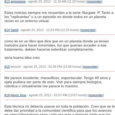
#13
argospepe
- agosto 25, 2012 - 11:10 AM (11:10 horas) (
responder
)
Estas noticias siempre me recuerdan a la serie Stargate :P. Tanto a
los "replicantes" o a un episodio en donde todos en un planeta
vivían en un entorno virtual.
#14
Samil
- agosto 25, 2012 - 12:25 PM (12:25 horas) (
responder
)
como lei en un libro que dice que en un planeta donde ya tenian
metodos para hacer inmortales, los que querian acceder a ese
tratamiento, debian hacerse esterilizar completamente,
seria buena idea creo
#15
lelouch - agosto 25, 2012 - 01:06 PM (13:06 horas) (
responder
)
Me parece excelente, maravilloso, espectacular. Tengo 49 anos y
ojala pudiera ser parte de esto. Vivir para siempre biologica,
robotica o virtualmente me parece lo maximo.
#16
Alexis Jose
- agosto 25, 2012 - 01:07 PM (13:07 horas) (
responder
)
Esta técnica no debería usarse en toda la población. Creo que se le
debe dar prioridad a la comunidad científica para que los avances
en ciencia/tecnología sean cada vez más y mejores dado que los