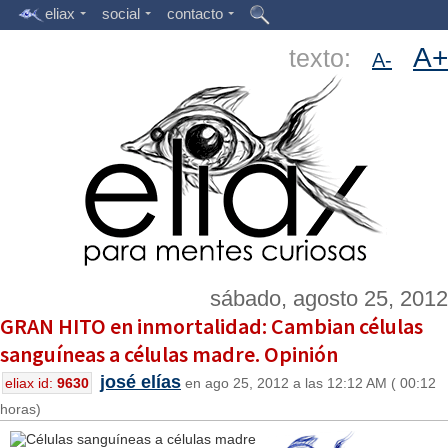
eliax
social
contacto
A+
texto:
A-
sábado, agosto 25, 2012
GRAN HITO en inmortalidad: Cambian células
sanguíneas a células madre. Opinión
josé elías
eliax id:
9630
en ago 25, 2012 a las 12:12 AM ( 00:12
horas)