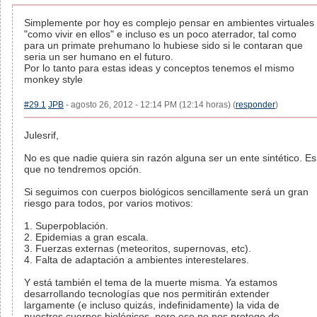
Simplemente por hoy es complejo pensar en ambientes virtuales
"como vivir en ellos" e incluso es un poco aterrador, tal como
para un primate prehumano lo hubiese sido si le contaran que
seria un ser humano en el futuro.
Por lo tanto para estas ideas y conceptos tenemos el mismo
monkey style
#29.1
JPB
- agosto 26, 2012 - 12:14 PM (12:14 horas) (
responder
)
Julesrif,
No es que nadie quiera sin razón alguna ser un ente sintético. Es
que no tendremos opción.
Si seguimos con cuerpos biológicos sencillamente será un gran
riesgo para todos, por varios motivos:
1. Superpoblación.
2. Epidemias a gran escala.
3. Fuerzas externas (meteoritos, supernovas, etc).
4. Falta de adaptación a ambientes interestelares.
Y está también el tema de la muerte misma. Ya estamos
desarrollando tecnologías que nos permitirán extender
largamente (e incluso quizás, indefinidamente) la vida de
nuestros cuerpos biológicos, pero eso no nos protege de