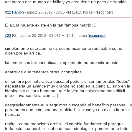
aceptaron ese mundo de idilio y yo creo tiene un poco de sentido.
#22
Ramon
- agosto 25, 2012 - 02:15 PM (14:15 horas) (
responder
)
Eliax, la muerte existe en la tan famosa matrix :D.
#23
FSj - agosto 25, 2012 - 03:14 PM (15:14 horas) (
responder
)
simplemente esto aun no es economicamente redituable como
dicen por ay arriba..
las empresas farmaseuticas simplemente no perimitiran esto..
aparte de que tenemos otras incongnitas..
el hombre por naturaleza busca el poder.. el ser inmortales "todos"
necesitaria un avance muy grande no solo en la ciencia.. sino en la
ideologia y cultura humana.. que lo veo muchisisisimo mas dificil
que el avance de la ciencia );
desgraciadamente aun seguimos buscando el beneficio personal.. y
para antes que esto sea una realidad.. incluse ya no exista la raza
humana..
repito.. como menciono arriba.. el cambio fundamental paraque
todo esto sea posible.. debe de ser.. ideologico. primero ante todo.