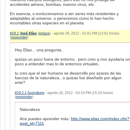
accidentes aéreos, bombas, nuevos virus, etc.
En esencia, o evolucionamos a ser seres más resistentes y
adaptables al universo, o perecemos como lo han hecho
incontables otras especies en el planeta.
#29.2
José Elías
(
enlace
) - agosto 26, 2012 - 01:01 PM (13:01 horas)
(
responder
)
Hey Eliax... una pregunta..
quizas un poco fuera de entorno.. pero creo q nos ayudaria un
poco a entender mas lo de entornos virtuales..
tu cres que el ser humano se desarrollo por azares de las
fuerzas de la naturaleza.. o quizas fue diseñado por algun
ente?
#29.2.1
Ausrottung
- agosto 26, 2012 - 03:10 PM (15:10 horas)
(
responder
)
Naturaleza.
Acá puedes aprender más:
http://www.eliax.com/index.cfm?
post_id=7111