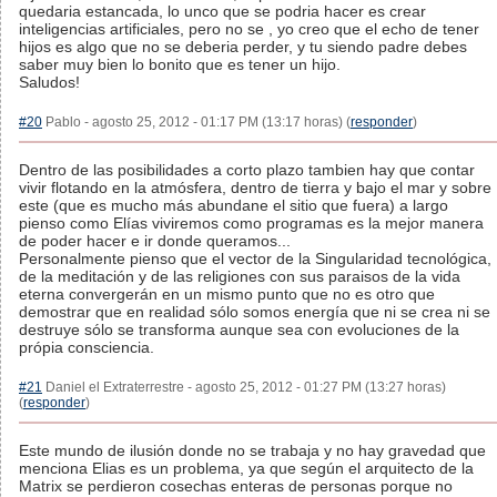
quedaria estancada, lo unco que se podria hacer es crear
inteligencias artificiales, pero no se , yo creo que el echo de tener
hijos es algo que no se deberia perder, y tu siendo padre debes
saber muy bien lo bonito que es tener un hijo.
Saludos!
#20
Pablo - agosto 25, 2012 - 01:17 PM (13:17 horas) (
responder
)
Dentro de las posibilidades a corto plazo tambien hay que contar
vivir flotando en la atmósfera, dentro de tierra y bajo el mar y sobre
este (que es mucho más abundane el sitio que fuera) a largo
pienso como Elías viviremos como programas es la mejor manera
de poder hacer e ir donde queramos...
Personalmente pienso que el vector de la Singularidad tecnológica,
de la meditación y de las religiones con sus paraisos de la vida
eterna convergerán en un mismo punto que no es otro que
demostrar que en realidad sólo somos energía que ni se crea ni se
destruye sólo se transforma aunque sea con evoluciones de la
própia consciencia.
#21
Daniel el Extraterrestre - agosto 25, 2012 - 01:27 PM (13:27 horas)
(
responder
)
Este mundo de ilusión donde no se trabaja y no hay gravedad que
menciona Elias es un problema, ya que según el arquitecto de la
Matrix se perdieron cosechas enteras de personas porque no