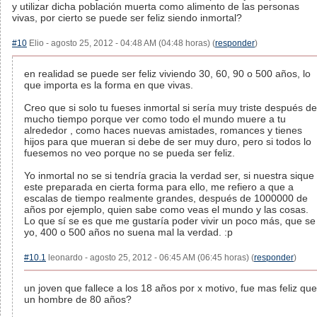
y utilizar dicha población muerta como alimento de las personas
vivas, por cierto se puede ser feliz siendo inmortal?
#10
Elio - agosto 25, 2012 - 04:48 AM (04:48 horas) (
responder
)
en realidad se puede ser feliz viviendo 30, 60, 90 o 500 años, lo
que importa es la forma en que vivas.
Creo que si solo tu fueses inmortal si sería muy triste después de
mucho tiempo porque ver como todo el mundo muere a tu
alrededor , como haces nuevas amistades, romances y tienes
hijos para que mueran si debe de ser muy duro, pero si todos lo
fuesemos no veo porque no se pueda ser feliz.
Yo inmortal no se si tendría gracia la verdad ser, si nuestra sique
este preparada en cierta forma para ello, me refiero a que a
escalas de tiempo realmente grandes, después de 1000000 de
años por ejemplo, quien sabe como veas el mundo y las cosas.
Lo que sí se es que me gustaría poder vivir un poco más, que se
yo, 400 o 500 años no suena mal la verdad. :p
#10.1
leonardo - agosto 25, 2012 - 06:45 AM (06:45 horas) (
responder
)
un joven que fallece a los 18 años por x motivo, fue mas feliz que
un hombre de 80 años?