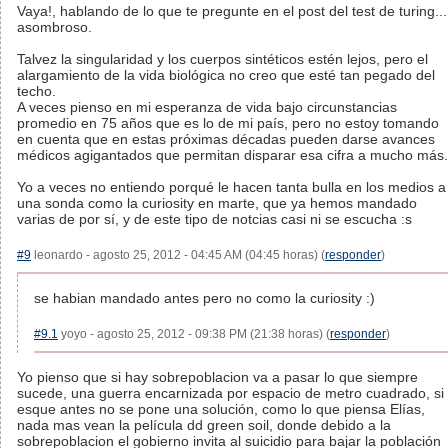
Vaya!, hablando de lo que te pregunte en el post del test de turing...
asombroso.
Talvez la singularidad y los cuerpos sintéticos estén lejos, pero el
alargamiento de la vida biológica no creo que esté tan pegado del
techo.
A veces pienso en mi esperanza de vida bajo circunstancias
promedio en 75 años que es lo de mi país, pero no estoy tomando
en cuenta que en estas próximas décadas pueden darse avances
médicos agigantados que permitan disparar esa cifra a mucho más.
Yo a veces no entiendo porqué le hacen tanta bulla en los medios a
una sonda como la curiosity en marte, que ya hemos mandado
varias de por sí, y de este tipo de notcias casi ni se escucha :s
#9
leonardo - agosto 25, 2012 - 04:45 AM (04:45 horas) (
responder
)
se habian mandado antes pero no como la curiosity :)
#9.1
yoyo - agosto 25, 2012 - 09:38 PM (21:38 horas) (
responder
)
Yo pienso que si hay sobrepoblacion va a pasar lo que siempre
sucede, una guerra encarnizada por espacio de metro cuadrado, si
esque antes no se pone una solución, como lo que piensa Elías,
nada mas vean la película dd green soil, donde debido a la
sobrepoblacion el gobierno invita al suicidio para bajar la población