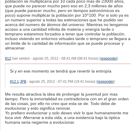
población se multiplicaría por 10 cada poco mas de 23000 años,
que puede no parecer mucho pero eso en 2,3 millones de años
(que puede parecer mucho, pero en tiempos astronómicos es
poco) supone multiplicar la población por 10^100. Por si solo ya es
un numero superior a todas las estimaciones que he podido ver
acerca del numero de átomos del universo. Mientras no tengamos
acceso a una cantidad infinita de materia y energía tarde o
temprano estaremos forzados a tener que controlar la población,
incluso viviendo en entornos virtuales tarde o temprano se llegara a
un limite de lo cantidad de información que se puede procesar y
almacenar.
#12
hari seldon - agosto 25, 2012 - 08:41 AM (08:41 horas) (
responder
)
Si y en ese momento se tendrá que revertir la entropía
#12.1
JPB
- agosto 25, 2012 - 07:41 PM (19:41 horas) (
responder
)
Me resulta atractiva la idea de prolongar la juventud por mas
tiempo. Pero la inmortalidad es contradictoria con en el gran orden
de las cosas, por ello no creo que esta se de. Todo debe de
evolucionar y esto significa renovar.
Yo prefiero evolucionar y solo deseo vivir lo que humanamente me
toca vivir. Aferrarse a esta vida, a una existencia bajo la óptica
humana seria negarme a evolucionar.