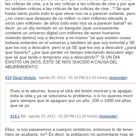
las criticas de cine, y a la vez criticas a las criticas de cine y por que
no tambien criticas a las criticas de las criticas de cine...? Sé que
hasta cierto punto todo lo que viene nos va a parecer exitante, pero
¿no creen que despues de un millon -o cien millones elevado a
otros cien millones- de años todo esto nos va a parecer banal? es
decir: yo un dia sentado en un banquito (que curiosamente
contiene un universo digital con millones de seres humanos
viviendo dentro) voy a decirme a mi mismo "sé que existen cosas
todavia exitantes en el universo y tambien sé que soy inmortal y SE
que los voy a descubrir, pero si ya SE que los voy a descubrir ¿para
que hacerlo? ¿por que perder mi tiempo intentando descubrir algo
que sé que tarde o temprano voy a descubrirlo?" SI UN DIA
EXISTIÓ UN DIOS, ÉSTE SE NOS SUICIDÓ A CAUSA DEL
ABURRIMIENTO.
#19
Oscar Ventura
- agosto 25, 2012 - 01:16 PM (13:16 horas) (
responder
)
Pues si te aburres, busca el click del botón morirse y te apagas
toda la vida y ya se soluciona tu problema, o si no quieres morir
para siempre que te apaguen por un año, 100 o 1000 mil años
que se yo.
#19.1
Bill - agosto 25, 2012 - 01:28 PM (13:28 horas) (
responder
)
Elias, si nos pasasemos a cuerpos sinteticos, entonces lo de tener
hijos se acabaria, no? Es decir, la poblacion no aumentaria mas se