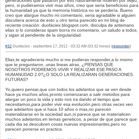
generaciones que pasaron por eso naturalmente mueren por vejez,
pero, si pudiéramos vivir mas años, creo que seria beneficioso para
la humanidad ya que la memoria histórica no se perdería. Bueno
creo que alargue mucho mi comentario, seria agradable si alguien
discutiera acerca de esto u otro tema parecido en mi blog de
reciente creación: duofacies.blogspot.com, disculpa de antemano
eliax si lo consideras spam borra mi comentario, un saludo a todos,
y sigan al pendiente de la singularidad.
#32
Duofacies - septiembre 17, 2012 - 03:32 AM (03:32 horas) (
responder
)
Eliax,te agradeceria mucho si me pudieras responder,a lo mismo
que te preguntaron, unas lineas atras, ¿PIENSAS QUE
NOSOTROS PODREMOS VIVIR Y REALIZAR ESE PASO A
HUMANUDAD 2.0?¿O SOLO LA REALIZARAN GENERACIONES
FUTURAS?
Yo,quiero pensar,que con todos los adelantos que se ven desde
hace ya muchos años,pronto comenzaran a salir metodos para
alargar un poco la vida y esto nos ira dando el tiempo que
necesitamos,para poder vivir esa evolución,pero otras veces veo
que adelantos que vi hace 10 años o mas,no parecen
materializarse en la sociedad aun,ni parece que se materialicen
muchos adelantos,en temas geneticos, a pesar de que parece que
cada dia se descubren cosas nuevas impresionantes,pero no
parecen ponerse en practica.