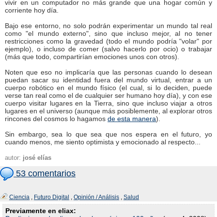
vivir en un computador no más grande que una hogar común y
corriente hoy día.
Bajo ese entorno, no solo podrán experimentar un mundo tal real
como "el mundo externo", sino que incluso mejor, al no tener
restricciones como la gravedad (todo el mundo podría "volar" por
ejemplo), o incluso de comer (salvo hacerlo por ocio) o trabajar
(más que todo, compartirían emociones unos con otros).
Noten que eso no implicaría que las personas cuando lo desean
puedan sacar su identidad fuera del mundo virtual, entrar a un
cuerpo robótico en el mundo físico (el cual, si lo deciden, puede
verse tan real como el de cualquier ser humano hoy día), y con ese
cuerpo visitar lugares en la Tierra, sino que incluso viajar a otros
lugares en el universo (aunque más posiblemente, al explorar otros
rincones del cosmos lo hagamos
de esta manera
).
Sin embargo, sea lo que sea que nos espera en el futuro, yo
cuando menos, me siento optimista y emocionado al respecto...
autor:
josé elías
53 comentarios
Ciencia
,
Futuro Digital
,
Opinión / Análisis
,
Salud
Previamente en eliax: