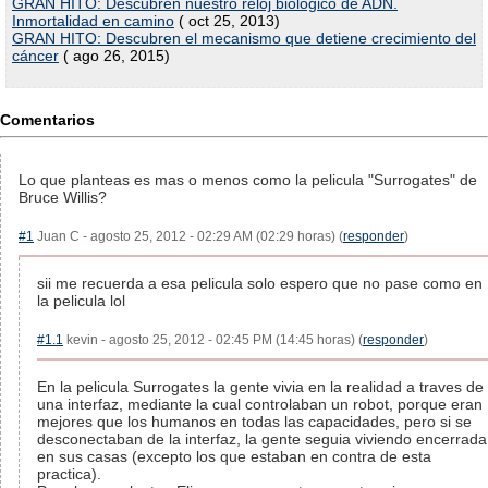
GRAN HITO: Descubren nuestro reloj biológico de ADN.
Inmortalidad en camino
( oct 25, 2013)
GRAN HITO: Descubren el mecanismo que detiene crecimiento del
cáncer
( ago 26, 2015)
Comentarios
Lo que planteas es mas o menos como la pelicula "Surrogates" de
Bruce Willis?
#1
Juan C - agosto 25, 2012 - 02:29 AM (02:29 horas) (
responder
)
sii me recuerda a esa pelicula solo espero que no pase como en
la pelicula lol
#1.1
kevin - agosto 25, 2012 - 02:45 PM (14:45 horas) (
responder
)
En la pelicula Surrogates la gente vivia en la realidad a traves de
una interfaz, mediante la cual controlaban un robot, porque eran
mejores que los humanos en todas las capacidades, pero si se
desconectaban de la interfaz, la gente seguia viviendo encerrada
en sus casas (excepto los que estaban en contra de esta
practica).