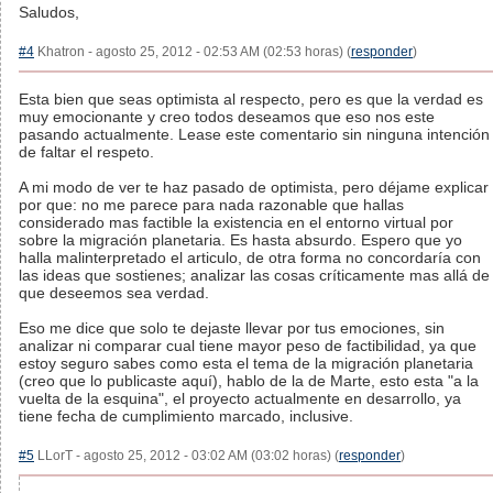
Saludos,
#4
Khatron - agosto 25, 2012 - 02:53 AM (02:53 horas) (
responder
)
Esta bien que seas optimista al respecto, pero es que la verdad es
muy emocionante y creo todos deseamos que eso nos este
pasando actualmente. Lease este comentario sin ninguna intención
de faltar el respeto.
A mi modo de ver te haz pasado de optimista, pero déjame explicar
por que: no me parece para nada razonable que hallas
considerado mas factible la existencia en el entorno virtual por
sobre la migración planetaria. Es hasta absurdo. Espero que yo
halla malinterpretado el articulo, de otra forma no concordaría con
las ideas que sostienes; analizar las cosas críticamente mas allá de
que deseemos sea verdad.
Eso me dice que solo te dejaste llevar por tus emociones, sin
analizar ni comparar cual tiene mayor peso de factibilidad, ya que
estoy seguro sabes como esta el tema de la migración planetaria
(creo que lo publicaste aquí), hablo de la de Marte, esto esta "a la
vuelta de la esquina", el proyecto actualmente en desarrollo, ya
tiene fecha de cumplimiento marcado, inclusive.
#5
LLorT - agosto 25, 2012 - 03:02 AM (03:02 horas) (
responder
)