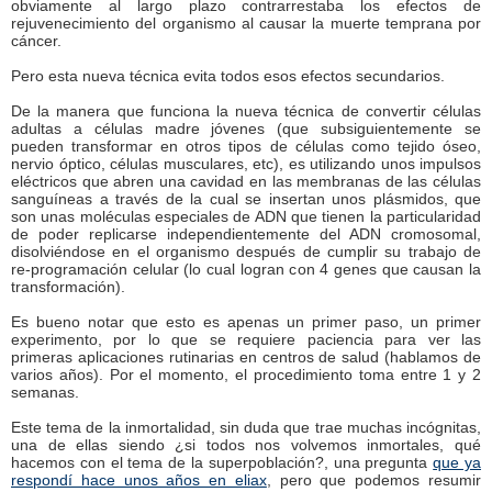
obviamente al largo plazo contrarrestaba los efectos de
rejuvenecimiento del organismo al causar la muerte temprana por
cáncer.
Pero esta nueva técnica evita todos esos efectos secundarios.
De la manera que funciona la nueva técnica de convertir células
adultas a células madre jóvenes (que subsiguientemente se
pueden transformar en otros tipos de células como tejido óseo,
nervio óptico, células musculares, etc), es utilizando unos impulsos
eléctricos que abren una cavidad en las membranas de las células
sanguíneas a través de la cual se insertan unos plásmidos, que
son unas moléculas especiales de ADN que tienen la particularidad
de poder replicarse independientemente del ADN cromosomal,
disolviéndose en el organismo después de cumplir su trabajo de
re-programación celular (lo cual logran con 4 genes que causan la
transformación).
Es bueno notar que esto es apenas un primer paso, un primer
experimento, por lo que se requiere paciencia para ver las
primeras aplicaciones rutinarias en centros de salud (hablamos de
varios años). Por el momento, el procedimiento toma entre 1 y 2
semanas.
Este tema de la inmortalidad, sin duda que trae muchas incógnitas,
una de ellas siendo ¿si todos nos volvemos inmortales, qué
hacemos con el tema de la superpoblación?, una pregunta
que ya
respondí hace unos años en eliax
, pero que podemos resumir