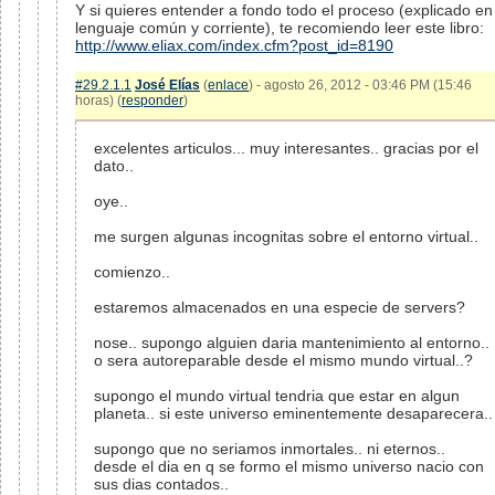
Y si quieres entender a fondo todo el proceso (explicado en
lenguaje común y corriente), te recomiendo leer este libro:
http://www.eliax.com/index.cfm?post_id=8190
#29.2.1.1
José Elías
(
enlace
) - agosto 26, 2012 - 03:46 PM (15:46
horas) (
responder
)
excelentes articulos... muy interesantes.. gracias por el
dato..
oye..
me surgen algunas incognitas sobre el entorno virtual..
comienzo..
estaremos almacenados en una especie de servers?
nose.. supongo alguien daria mantenimiento al entorno..
o sera autoreparable desde el mismo mundo virtual..?
supongo el mundo virtual tendria que estar en algun
planeta.. si este universo eminentemente desaparecera..
supongo que no seriamos inmortales.. ni eternos..
desde el dia en q se formo el mismo universo nacio con
sus dias contados..