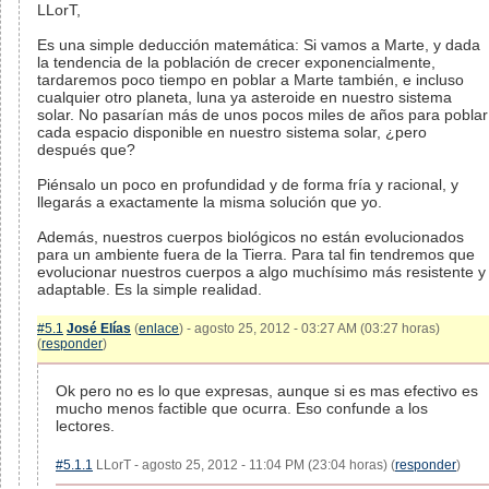
LLorT,
Es una simple deducción matemática: Si vamos a Marte, y dada
la tendencia de la población de crecer exponencialmente,
tardaremos poco tiempo en poblar a Marte también, e incluso
cualquier otro planeta, luna ya asteroide en nuestro sistema
solar. No pasarían más de unos pocos miles de años para poblar
cada espacio disponible en nuestro sistema solar, ¿pero
después que?
Piénsalo un poco en profundidad y de forma fría y racional, y
llegarás a exactamente la misma solución que yo.
Además, nuestros cuerpos biológicos no están evolucionados
para un ambiente fuera de la Tierra. Para tal fin tendremos que
evolucionar nuestros cuerpos a algo muchísimo más resistente y
adaptable. Es la simple realidad.
#5.1
José Elías
(
enlace
) - agosto 25, 2012 - 03:27 AM (03:27 horas)
(
responder
)
Ok pero no es lo que expresas, aunque si es mas efectivo es
mucho menos factible que ocurra. Eso confunde a los
lectores.
#5.1.1
LLorT - agosto 25, 2012 - 11:04 PM (23:04 horas) (
responder
)