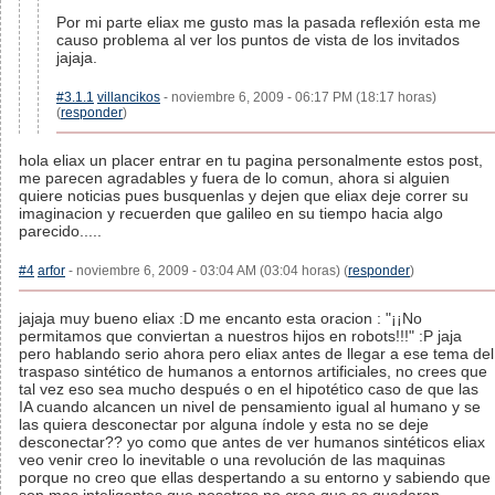
Por mi parte eliax me gusto mas la pasada reflexión esta me
causo problema al ver los puntos de vista de los invitados
jajaja.
#3.1.1
villancikos
- noviembre 6, 2009 - 06:17 PM (18:17 horas)
(
responder
)
hola eliax un placer entrar en tu pagina personalmente estos post,
me parecen agradables y fuera de lo comun, ahora si alguien
quiere noticias pues busquenlas y dejen que eliax deje correr su
imaginacion y recuerden que galileo en su tiempo hacia algo
parecido.....
#4
arfor
- noviembre 6, 2009 - 03:04 AM (03:04 horas) (
responder
)
jajaja muy bueno eliax :D me encanto esta oracion : "¡¡No
permitamos que conviertan a nuestros hijos en robots!!!" :P jaja
pero hablando serio ahora pero eliax antes de llegar a ese tema del
traspaso sintético de humanos a entornos artificiales, no crees que
tal vez eso sea mucho después o en el hipotético caso de que las
IA cuando alcancen un nivel de pensamiento igual al humano y se
las quiera desconectar por alguna índole y esta no se deje
desconectar?? yo como que antes de ver humanos sintéticos eliax
veo venir creo lo inevitable o una revolución de las maquinas
porque no creo que ellas despertando a su entorno y sabiendo que