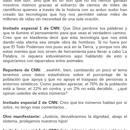
dado ese don, sino que es un don que no los hemos ganado
nosotros mismos gracias al esfuerzo de cientos de miles de
científicos quienes a través de la historia con su arduo sudor han
creado las tecnologías que hoy nos permiten salvar miles de
millones de vidas sin necesidad de una sola oración.
Invitado especial 1 de CNN:
Que Dios perdone tus palabras y
que te ilumine el pensamiento para que veas el verdadero camino.
Creo que es blasfemia decir que esta tecnología que nos está
dando vida eterna sea simple obra de hombres. Si no fuera por
que El Todo Poderoso nos puso acá en la Tierra, y porque nos dio
estas mentes que nos sirven de herramienta para llevar a cabo La
Palabra, ni siquiera estuviésemos aquí hablando de esto y
seguiríamos con taparrabos entre animales.
Reportero de CNN:
...eeehhh, bien, cambiando un poco el tema
tenemos unos datos estadísticos sobre el porcentaje de la
población que apoya y que no apoya el traspaso de personas a
entornos sintéticos. Como pueden apreciar, el 76% de la población
está a favor, el 22% en contra, y un 2% no está decidido... ¿qué
opinan ustedes de estos números?
Invitado especial 2 de CNN:
Creo que los números hablan por sí
solos, no tengo mas comentarios...
Otro manifestante:
¡Justicia, devuélvannos la dignidad, abajo el
sistema, protejamos nuestros hijos!