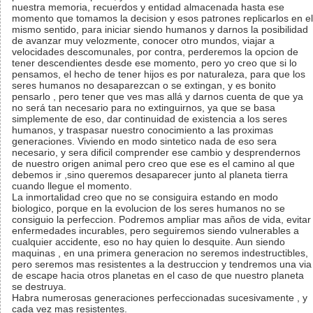
nuestra memoria, recuerdos y entidad almacenada hasta ese
momento que tomamos la decision y esos patrones replicarlos en el
mismo sentido, para iniciar siendo humanos y darnos la posibilidad
de avanzar muy velozmente, conocer otro mundos, viajar a
velocidades descomunales, por contra, perderemos la opcion de
tener descendientes desde ese momento, pero yo creo que si lo
pensamos, el hecho de tener hijos es por naturaleza, para que los
seres humanos no desaparezcan o se extingan, y es bonito
pensarlo , pero tener que ves mas allá y darnos cuenta de que ya
no será tan necesario para no extinguirnos, ya que se basa
simplemente de eso, dar continuidad de existencia a los seres
humanos, y traspasar nuestro conocimiento a las proximas
generaciones. Viviendo en modo sintetico nada de eso sera
necesario, y sera dificil comprender ese cambio y desprendernos
de nuestro origen animal pero creo que ese es el camino al que
debemos ir ,sino queremos desaparecer junto al planeta tierra
cuando llegue el momento.
La inmortalidad creo que no se consiguira estando en modo
biologico, porque en la evolucion de los seres humanos no se
consiguio la perfeccion. Podremos ampliar mas años de vida, evitar
enfermedades incurables, pero seguiremos siendo vulnerables a
cualquier accidente, eso no hay quien lo desquite. Aun siendo
maquinas , en una primera generacion no seremos indestructibles,
pero seremos mas resistentes a la destruccion y tendremos una via
de escape hacia otros planetas en el caso de que nuestro planeta
se destruya.
Habra numerosas generaciones perfeccionadas sucesivamente , y
cada vez mas resistentes.