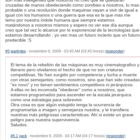
son mas inteligentes que nosotros no creo que se quedaran
cruzadas de manos obedeciendo como zombies a nosotros, lo mas
probable o una revolución donde maquinas vayan a vivir de igual a
igual con los humanos o una guerra que esa es la que mas me
temo por nuestra índole humana que siempre estamos
matándonos a nosotros mismos y espero no ver ese día aunque
creo que tal vez lo alcance por lo exponencial de la tecnologías que
estamos desarrollando , yo veo mas un futuro incierto que un futuro
predecible :S
#5
warbytex
- noviembre 6, 2009 - 03:45 AM (03:45 horas) (
responder
)
El tema de la rebelión de las máquinas es muy cinematografico y
literario pero olvidamos el hecho de que no son criaturas
competitivas. No han surgido por competencia y lucha a muerte
con otras semejantes, como nosotros, sino que han sido creadas
"ex novo" y no tienen sentimientos competitivos ni jerárquicos.
A ellas no les incomoda "obedecer" como a nosotros, que
estamos programados para ascender en la escala jerarquica
como una estrategia para sobrevivir.
Otra cosa es que algún estupido tenga la ocurrencia de
programarlas a imagen y semejanza nuestra, y le transfiera
nuestras más peligrosas caracteristicas. Ahí si existe un grave
peligro para nuestra supervivencia.
Saludos.
#5.1
yack
- noviembre 6, 2009 - 04:17 AM (04:17 horas) (
responder
)