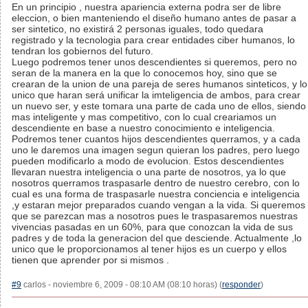
En un principio , nuestra apariencia externa podra ser de libre
eleccion, o bien manteniendo el diseño humano antes de pasar a
ser sintetico, no existirá 2 personas iguales, todo quedara
registrado y la tecnologia para crear entidades ciber humanos, lo
tendran los gobiernos del futuro.
Luego podremos tener unos descendientes si queremos, pero no
seran de la manera en la que lo conocemos hoy, sino que se
crearan de la union de una pareja de seres humanos sinteticos, y lo
unico que haran será unificar la imteligencia de ambos, para crear
un nuevo ser, y este tomara una parte de cada uno de ellos, siendo
mas inteligente y mas competitivo, con lo cual creariamos un
descendiente en base a nuestro conocimiento e inteligencia.
Podremos tener cuantos hijos descendientes querramos, y a cada
uno le daremos una imagen segun quieran los padres, pero luego
pueden modificarlo a modo de evolucion. Estos descendientes
llevaran nuestra inteligencia o una parte de nosotros, ya lo que
nosotros querramos traspasarle dentro de nuestro cerebro, con lo
cual es una forma de traspasarle nuestra conciencia e inteligencia
,y estaran mejor preparados cuando vengan a la vida. Si queremos
que se parezcan mas a nosotros pues le traspasaremos nuestras
vivencias pasadas en un 60%, para que conozcan la vida de sus
padres y de toda la generacion del que desciende. Actualmente ,lo
unico que le proporcionamos al tener hijos es un cuerpo y ellos
tienen que aprender por si mismos .
#9
carlos - noviembre 6, 2009 - 08:10 AM (08:10 horas) (
responder
)