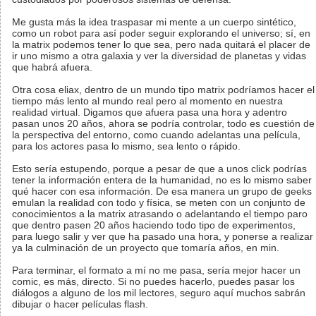
Me gusta más la idea traspasar mi mente a un cuerpo sintético,
como un robot para así poder seguir explorando el universo; sí, en
la matrix podemos tener lo que sea, pero nada quitará el placer de
ir uno mismo a otra galaxia y ver la diversidad de planetas y vidas
que habrá afuera.
Otra cosa eliax, dentro de un mundo tipo matrix podríamos hacer el
tiempo más lento al mundo real pero al momento en nuestra
realidad virtual. Digamos que afuera pasa una hora y adentro
pasan unos 20 años, ahora se podría controlar, todo es cuestión de
la perspectiva del entorno, como cuando adelantas una película,
para los actores pasa lo mismo, sea lento o rápido.
Esto sería estupendo, porque a pesar de que a unos click podrías
tener la información entera de la humanidad, no es lo mismo saber
qué hacer con esa información. De esa manera un grupo de geeks
emulan la realidad con todo y física, se meten con un conjunto de
conocimientos a la matrix atrasando o adelantando el tiempo paro
que dentro pasen 20 años haciendo todo tipo de experimentos,
para luego salir y ver que ha pasado una hora, y ponerse a realizar
ya la culminación de un proyecto que tomaría años, en min.
Para terminar, el formato a mí no me pasa, sería mejor hacer un
comic, es más, directo. Si no puedes hacerlo, puedes pasar los
diálogos a alguno de los mil lectores, seguro aquí muchos sabrán
dibujar o hacer películas flash.