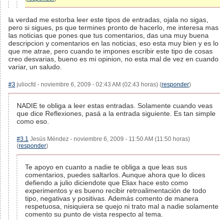
la verdad me estorba leer este tipos de entradas, ojala no sigas,
pero si sigues, ps que termines pronto de hacerlo, me interesa mas
las noticias que pones que tus comentarios, das una muy buena
descripcion y comentarios en las noticias, eso esta muy bien y es lo
que me atrae, pero cuando te impones escribir este tipo de cosas
creo desvarias, bueno es mi opinion, no esta mal de vez en cuando
variar, un saludo.
#3
juliocfd - noviembre 6, 2009 - 02:43 AM (02:43 horas) (
responder
)
NADIE te obliga a leer estas entradas. Solamente cuando veas
que dice Reflexiones, pasá a la entrada siguiente. Es tan simple
como eso.
#3.1
Jesús Méndez - noviembre 6, 2009 - 11:50 AM (11:50 horas)
(
responder
)
Te apoyo en cuanto a nadie te obliga a que leas sus
comentarios, puedes saltarlos. Aunque ahora que lo dices
defiendo a julio diciendote que Eliax hace esto como
experimentos y es bueno recibir retroalimentación de todo
tipo, negativas y positivas. Además comento de manera
respetuosa, nisiquiera se quejo ni trato mal a nadie solamente
comento su punto de vista respecto al tema.