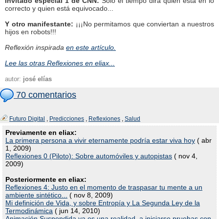
Invitado especial 1 de CNN:
Solo el tiempo dirá quien está en lo
correcto y quien está equivocado...
Y otro manifestante:
¡¡¡No permitamos que conviertan a nuestros
hijos en robots!!!
Reflexión inspirada
en este artículo.
Lee las otras Reflexiones en eliax...
autor:
josé elías
70 comentarios
Futuro Digital
,
Predicciones
,
Reflexiones
,
Salud
Previamente en eliax:
La primera persona a vivir eternamente podría estar viva hoy
( abr
1, 2009)
Reflexiones 0 (Piloto): Sobre automóviles y autopistas
( nov 4,
2009)
Posteriormente en eliax:
Reflexiones 4: Justo en el momento de traspasar tu mente a un
ambiente sintético...
( nov 8, 2009)
Mi definición de Vida, y sobre Entropía y La Segunda Ley de la
Termodinámica
( jun 14, 2010)
Animación Suspendida ya es una realidad, a iniciarse pruebas con