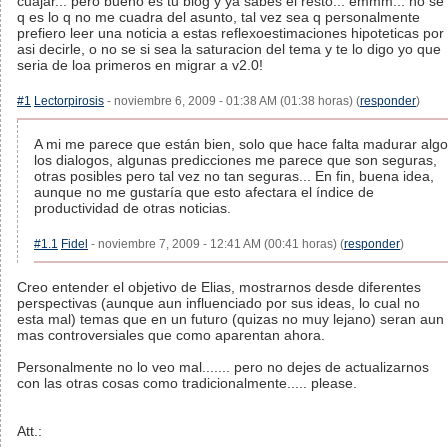
cuajar... pero bueno es tu blog y ya sabes el resto... emmm... no se
q es lo q no me cuadra del asunto, tal vez sea q personalmente
prefiero leer una noticia a estas reflexoestimaciones hipoteticas por
asi decirle, o no se si sea la saturacion del tema y te lo digo yo que
seria de loa primeros en migrar a v2.0!
#1
Lectorpirosis
- noviembre 6, 2009 - 01:38 AM (01:38 horas) (
responder
)
A mi me parece que están bien, solo que hace falta madurar algo
los dialogos, algunas predicciones me parece que son seguras,
otras posibles pero tal vez no tan seguras... En fin, buena idea,
aunque no me gustaría que esto afectara el índice de
productividad de otras noticias.
#1.1
Fidel
- noviembre 7, 2009 - 12:41 AM (00:41 horas) (
responder
)
Creo entender el objetivo de Elias, mostrarnos desde diferentes
perspectivas (aunque aun influenciado por sus ideas, lo cual no
esta mal) temas que en un futuro (quizas no muy lejano) seran aun
mas controversiales que como aparentan ahora.
Personalmente no lo veo mal....... pero no dejes de actualizarnos
con las otras cosas como tradicionalmente..... please.
Att.: