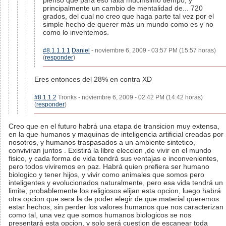
pienso que para eso falta muchísimo tiempo, y
principalmente un cambio de mentalidad de... 720
grados, del cual no creo que haga parte tal vez por el
simple hecho de querer más un mundo como es y no
como lo inventemos.
#8.1.1.1.1
Daniel
- noviembre 6, 2009 - 03:57 PM (15:57 horas)
(
responder
)
Eres entonces del 28% en contra XD
#8.1.1.2
Tronks - noviembre 6, 2009 - 02:42 PM (14:42 horas)
(
responder
)
Creo que en el futuro habrá una etapa de transicion muy extensa,
en la que humanos y maquinas de inteligencia artificial creadas por
nosotros, y humanos traspasados a un ambiente sintetico,
conviviran juntos . Existirá la libre eleccion ,de vivir en el mundo
fisico, y cada forma de vida tendrá sus ventajas e inconvenientes,
pero todos viviremos en paz. Habrá quien prefiera ser humano
biologico y tener hijos, y vivir como animales que somos pero
inteligentes y evolucionados naturalmente, pero esa vida tendrá un
limite, probablemente los religiosos elijan esta opcion, luego habrá
otra opcion que sera la de poder elegir de que material queremos
estar hechos, sin perder los valores humanos que nos caracterizan
como tal, una vez que somos humanos biologicos se nos
presentará esta opcion, y solo será cuestion de escanear toda