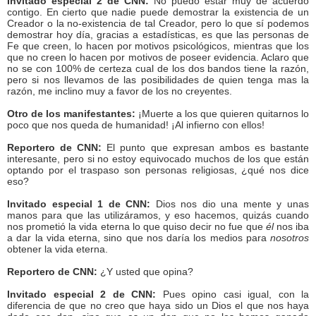
Invitado especial 2 de CNN:
No puedo estar muy de acuerdo
contigo. En cierto que nadie puede demostrar la existencia de un
Creador o la no-existencia de tal Creador, pero lo que sí podemos
demostrar hoy día, gracias a estadísticas, es que las personas de
Fe que creen, lo hacen por motivos psicológicos, mientras que los
que no creen lo hacen por motivos de poseer evidencia. Aclaro que
no se con 100% de certeza cual de los dos bandos tiene la razón,
pero si nos llevamos de las posibilidades de quien tenga mas la
razón, me inclino muy a favor de los no creyentes.
Otro de los manifestantes:
¡Muerte a los que quieren quitarnos lo
poco que nos queda de humanidad! ¡Al infierno con ellos!
Reportero de CNN:
El punto que expresan ambos es bastante
interesante, pero si no estoy equivocado muchos de los que están
optando por el traspaso son personas religiosas, ¿qué nos dice
eso?
Invitado especial 1 de CNN:
Dios nos dio una mente y unas
manos para que las utilizáramos, y eso hacemos, quizás cuando
nos prometió la vida eterna lo que quiso decir no fue que
él
nos iba
a dar la vida eterna, sino que nos daría los medios para
nosotros
obtener la vida eterna.
Reportero de CNN:
¿Y usted que opina?
Invitado especial 2 de CNN:
Pues opino casi igual, con la
diferencia de que no creo que haya sido un Dios el que nos haya