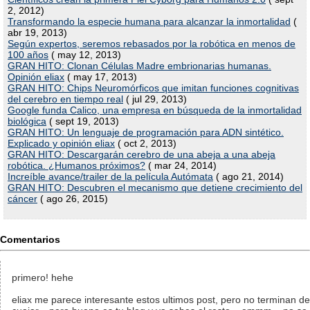
2, 2012)
Transformando la especie humana para alcanzar la inmortalidad
(
abr 19, 2013)
Según expertos, seremos rebasados por la robótica en menos de
100 años
( may 12, 2013)
GRAN HITO: Clonan Células Madre embrionarias humanas.
Opinión eliax
( may 17, 2013)
GRAN HITO: Chips Neuromórficos que imitan funciones cognitivas
del cerebro en tiempo real
( jul 29, 2013)
Google funda Calico, una empresa en búsqueda de la inmortalidad
biológica
( sept 19, 2013)
GRAN HITO: Un lenguaje de programación para ADN sintético.
Explicado y opinión eliax
( oct 2, 2013)
GRAN HITO: Descargarán cerebro de una abeja a una abeja
robótica. ¿Humanos próximos?
( mar 24, 2014)
Increíble avance/trailer de la película Autómata
( ago 21, 2014)
GRAN HITO: Descubren el mecanismo que detiene crecimiento del
cáncer
( ago 26, 2015)
Comentarios
primero! hehe
eliax me parece interesante estos ultimos post, pero no terminan de