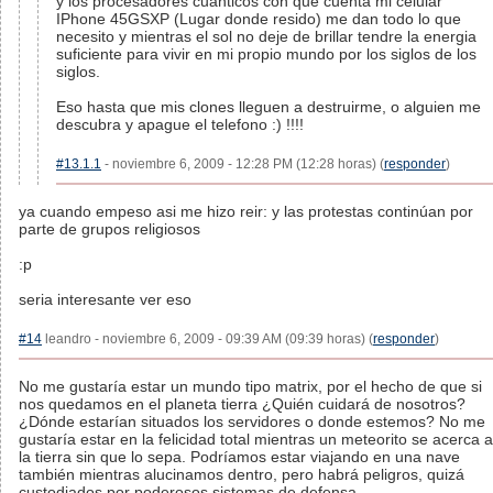
y los procesadores cuanticos con que cuenta mi celular
IPhone 45GSXP (Lugar donde resido) me dan todo lo que
necesito y mientras el sol no deje de brillar tendre la energia
suficiente para vivir en mi propio mundo por los siglos de los
siglos.
Eso hasta que mis clones lleguen a destruirme, o alguien me
descubra y apague el telefono :) !!!!
#13.1.1
- noviembre 6, 2009 - 12:28 PM (12:28 horas) (
responder
)
ya cuando empeso asi me hizo reir: y las protestas continúan por
parte de grupos religiosos
:p
seria interesante ver eso
#14
leandro - noviembre 6, 2009 - 09:39 AM (09:39 horas) (
responder
)
No me gustaría estar un mundo tipo matrix, por el hecho de que si
nos quedamos en el planeta tierra ¿Quién cuidará de nosotros?
¿Dónde estarían situados los servidores o donde estemos? No me
gustaría estar en la felicidad total mientras un meteorito se acerca a
la tierra sin que lo sepa. Podríamos estar viajando en una nave
también mientras alucinamos dentro, pero habrá peligros, quizá
custodiados por poderosos sistemas de defensa.