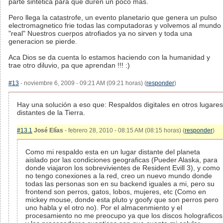
parte sintetica para que duren un poco mas.
Pero llega la catastrofe, un evento planetario que genera un pulso
electromagnetico frie todas las computadoras y volvemos al mundo
"real" Nuestros cuerpos atrofiados ya no sirven y toda una
generacion se pierde.
Aca Dios se da cuenta lo estamos haciendo con la humanidad y
trae otro diluvio, pa que aprendan !!! :)
#13
- noviembre 6, 2009 - 09:21 AM (09:21 horas) (
responder
)
Hay una solución a eso que: Respaldos digitales en otros lugares
distantes de la Tierra.
#13.1
José Elías
- febrero 28, 2010 - 08:15 AM (08:15 horas) (
responder
)
Como mi respaldo esta en un lugar distante del planeta
aislado por las condiciones geograficas (Pueder Alaska, para
donde viajaron los sobrevivientes de Resident Evill 3), y como
no tengo conexiones a la red, creo un nuevo mundo donde
todas las personas son en su backend iguales a mi, pero su
frontend son perros, gatos, lobos, mujeres, etc (Como en
mickey mouse, donde esta pluto y goofy que son perros pero
uno habla y el otro no). Por el almacenmiento y el
procesamiento no me preocupo ya que los discos holograficos