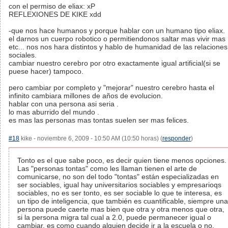
con el permiso de eliax: xP
REFLEXIONES DE KIKE xdd
-que nos hace humanos y porque hablar con un humano tipo eliax.
el darnos un cuerpo robotico o permitiendonos saltar mas vivir mas
etc... nos nos hara distintos y hablo de humanidad de las relaciones
sociales.
cambiar nuestro cerebro por otro exactamente igual artificial(si se
puese hacer) tampoco.
pero cambiar por completo y "mejorar" nuestro cerebro hasta el
infinito cambiara millones de años de evolucion.
hablar con una persona asi seria .
lo mas aburrido del mundo .
es mas las personas mas tontas suelen ser mas felices.
#18
kike - noviembre 6, 2009 - 10:50 AM (10:50 horas) (
responder
)
Tonto es el que sabe poco, es decir quien tiene menos opciones.
Las "personas tontas" como les llaman tienen el arte de
comunicarse, no son del todo "tontas" están especializadas en
ser sociables, igual hay universitarios sociables y empresarioqs
sociables, no es ser tonto, es ser sociable lo que te interesa, es
un tipo de inteligencia, que también es cuantificable, siempre una
persona puede caerte mas bien que otra y otra menos que otra,
si la persona migra tal cual a 2.0, puede permanecer igual o
cambiar, es como cuando alguien decide ir a la escuela o no.