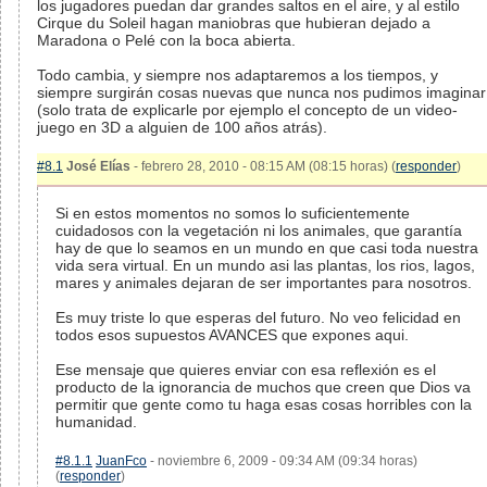
los jugadores puedan dar grandes saltos en el aire, y al estilo
Cirque du Soleil hagan maniobras que hubieran dejado a
Maradona o Pelé con la boca abierta.
Todo cambia, y siempre nos adaptaremos a los tiempos, y
siempre surgirán cosas nuevas que nunca nos pudimos imaginar
(solo trata de explicarle por ejemplo el concepto de un video-
juego en 3D a alguien de 100 años atrás).
#8.1
José Elías
- febrero 28, 2010 - 08:15 AM (08:15 horas) (
responder
)
Si en estos momentos no somos lo suficientemente
cuidadosos con la vegetación ni los animales, que garantía
hay de que lo seamos en un mundo en que casi toda nuestra
vida sera virtual. En un mundo asi las plantas, los rios, lagos,
mares y animales dejaran de ser importantes para nosotros.
Es muy triste lo que esperas del futuro. No veo felicidad en
todos esos supuestos AVANCES que expones aqui.
Ese mensaje que quieres enviar con esa reflexión es el
producto de la ignorancia de muchos que creen que Dios va
permitir que gente como tu haga esas cosas horribles con la
humanidad.
#8.1.1
JuanFco
- noviembre 6, 2009 - 09:34 AM (09:34 horas)
(
responder
)