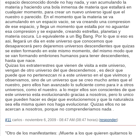
espacio desconocido donde no hay nada, y van acumulando la
materia y haciendo una bola inmensa de materia que estallará en
cualquier momento, para crear un nuevo universo igual que el
nuestro o parecido. En el momento que la materia se va
acumulando en un espacio vacio, se va creando una compresion
de ese espacio, y llega un momento que estalla por no aguantar
esa compresion y se expande, creando estrellas, planetas y
materia oscura. Lo equivalente a un Big Bang. Por lo que si eso es
asi, llegará un dia en este universo que conocemos que
desaparecerá pero dejaremos universos descendientes que quizas
se esten formando en este mismo momento, del mismo modo que
se van formando embriones humanos para tener descendientes,
hasta que nace.
Quizas los extraterrestres que vienen de visita a este universo,
vengan de otro universo del que descendemos , es decir que
puede que no pertenezcan ni a este universo en el que vivimos y
observamos, sino de un universo que se creo mucho antes que el
nuestro, pero ellos han avanzado lo suficiente como para ir a otros
universos, como el nuestro. a lo mejor ellos son conscientes de que
este universo esta evolucionando gracias a nosotros, pero lo unico
que pueden hacer es dejar que evolucionemos y que la naturaleza
sea ella misma quien nos haga evolucionar. Quizas ellos no se
acercan a nosotros, porque no comprenderiamos nada .
#11
carlos - noviembre 6, 2009 - 08:47 AM (08:47 horas) (
responder
)
"Otro de los manifestantes: ¡Muerte a los que quieren quitarnos lo