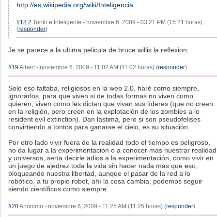
http://es.wikipedia.org/wiki/Inteligencia
#18.2
Tonto e Inteligente - noviembre 6, 2009 - 03:21 PM (15:21 horas)
(
responder
)
Je se parece a la ultima pelicula de bruce willis la reflexion
#19
Albert - noviembre 6, 2009 - 11:02 AM (11:02 horas) (
responder
)
Solo eso faltaba, religiosos en la web 2.0, haré como siempre,
ignorarlos, para que viven si de todas formas no viven como
quieren, viven como les dictan que vivan sus líderes (que no creen
en la religión, pero creen en la explotación de los zombies a lo
resident evil extinction). Dan lástima, pero si son pseudofelises
convirtiendo a tontos para ganarse el cielo, es su situación.
Por otro lado vivir fuera de la realidad todo el tiempo es peligroso,
no da lugar a la experimentación o a conocer mas nuestrar realidad
y universos, sería decirle adios a la experimentación, como vivir en
un juego de ajedrez toda la vida sin hacer nada mas que eso,
bloqueando nuestra libertad, aunque el pasar de la red a lo
robótico, a tu propio robot, ahí la cosa cambia, podemos seguir
siendo científicos como siempre.
#20
Anónimo - noviembre 6, 2009 - 11:25 AM (11:25 horas) (
responder
)