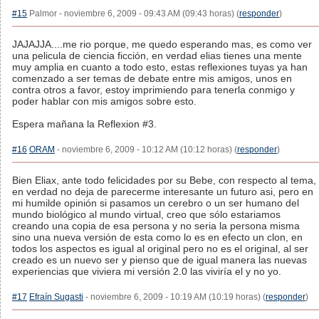
#15
Palmor - noviembre 6, 2009 - 09:43 AM (09:43 horas) (
responder
)
JAJAJJA....me rio porque, me quedo esperando mas, es como ver
una pelicula de ciencia ficción, en verdad elias tienes una mente
muy amplia en cuanto a todo esto, estas reflexiones tuyas ya han
comenzado a ser temas de debate entre mis amigos, unos en
contra otros a favor, estoy imprimiendo para tenerla conmigo y
poder hablar con mis amigos sobre esto.
Espera mañana la Reflexion #3.
#16
ORAM
- noviembre 6, 2009 - 10:12 AM (10:12 horas) (
responder
)
Bien Eliax, ante todo felicidades por su Bebe, con respecto al tema,
en verdad no deja de parecerme interesante un futuro asi, pero en
mi humilde opinión si pasamos un cerebro o un ser humano del
mundo biológico al mundo virtual, creo que sólo estariamos
creando una copia de esa persona y no seria la persona misma
sino una nueva versión de esta como lo es en efecto un clon, en
todos los aspectos es igual al original pero no es el original, al ser
creado es un nuevo ser y pienso que de igual manera las nuevas
experiencias que viviera mi versión 2.0 las viviría el y no yo.
#17
Efraín Sugasti
- noviembre 6, 2009 - 10:19 AM (10:19 horas) (
responder
)