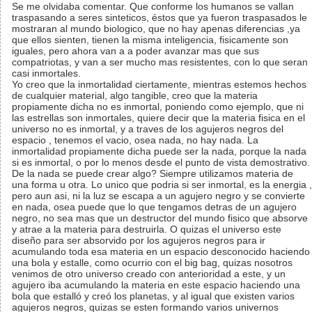
Se me olvidaba comentar. Que conforme los humanos se vallan
traspasando a seres sinteticos, éstos que ya fueron traspasados le
mostraran al mundo biologico, que no hay apenas diferencias ,ya
que ellos sienten, tienen la misma inteligencia, fisicamente son
iguales, pero ahora van a a poder avanzar mas que sus
compatriotas, y van a ser mucho mas resistentes, con lo que seran
casi inmortales.
Yo creo que la inmortalidad ciertamente, mientras estemos hechos
de cualquier material, algo tangible, creo que la materia
propiamente dicha no es inmortal, poniendo como ejemplo, que ni
las estrellas son inmortales, quiere decir que la materia fisica en el
universo no es inmortal, y a traves de los agujeros negros del
espacio , tenemos el vacio, osea nada, no hay nada. La
inmortalidad propiamente dicha puede ser la nada, porque la nada
si es inmortal, o por lo menos desde el punto de vista demostrativo.
De la nada se puede crear algo? Siempre utilizamos materia de
una forma u otra. Lo unico que podria si ser inmortal, es la energia ,
pero aun asi, ni la luz se escapa a un agujero negro y se convierte
en nada, osea puede que lo que tengamos detras de un agujero
negro, no sea mas que un destructor del mundo fisico que absorve
y atrae a la materia para destruirla. O quizas el universo este
diseño para ser absorvido por los agujeros negros para ir
acumulando toda esa materia en un espacio desconocido haciendo
una bola y estalle, como ocurrio con el big bag, quizas nosotros
venimos de otro universo creado con anterioridad a este, y un
agujero iba acumulando la materia en este espacio haciendo una
bola que estalló y creó los planetas, y al igual que existen varios
agujeros negros, quizas se esten formando varios univernos