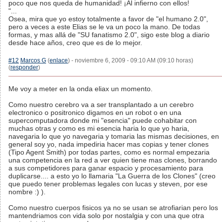
poco que nos queda de humanidad! ¡Al infierno con ellos!
"...
Osea, mira que yo estoy totalmente a favor de "el humano 2.0",
pero a veces a este Elias se le va un poco la mano. De todas
formas, y mas allá de "SU fanatismo 2.0", sigo este blog a diario
desde hace años, creo que es de lo mejor.
#12
Marcos G
(
enlace
) - noviembre 6, 2009 - 09:10 AM (09:10 horas)
(
responder
)
Me voy a meter en la onda eliax un momento.
Como nuestro cerebro va a ser transplantado a un cerebro
electronico o positronico digamos en un robot o en una
supercomputadora donde mi "esencia" puede cohabitar con
muchas otras y como es mi esencia haria lo que yo haria,
navegaria lo que yo navegaria y tomaria las mismas decisiones, en
general soy yo, nada impediria hacer mas copias y tener clones
(Tipo Agent Smith) por todas partes, como es normal empezaria
una competencia en la red a ver quien tiene mas clones, borrando
a sus competidores para ganar espacio y procesamiento para
duplicarse.... a esto yo lo llamaria "La Guerra de los Clones" (creo
que puedo tener problemas legales con lucas y steven, por ese
nombre :) ).
Como nuestro cuerpos fisicos ya no se usan se atrofiarian pero los
mantendriamos con vida solo por nostalgia y con una que otra