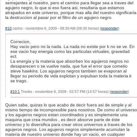
semejantes al nuestro, pero el camino para llegar sea a traves del
agujero negro, lo que si eso fuera asi, resultaria que estamos
atrapados en este universo, porque mas alla del nuestro significaria
la destruccion al pasar por el filtro de un agujero negro.
#10
carlos - noviembre 6, 2009 - 08:30 AM (08:30 horas) (
responder
)
Correcion,
Hay vacio pero no la nada. La nada no existe por k no se ve. En
ese vacio hay energia como las particulas virtuales, gravedad
ect.
La energia y la materia que absorben los agujeros negros no
desaparecen o se vuelve nada, que fue el error que cometio
steve hawkins. Los agujeros negros tambien se evaporan al
llegar su periodo de vida explotan y expulsan toda la materia k
se trago.
#10.1
Tronks - noviembre 6, 2009 - 02:57 PM (14:57 horas) (
responder
)
Quien sabe, quizas lo que acabo de decir fuera asi de simple y al
mismo tiempo de incompresible para nosotros. De como el universo
y los agujeros negros estan coordinados y es simplemente una
maquina que crea mundos , es decir absorve parte de éste
universo y lo diversifica para crear otros univernos a traves de los
agujeros negros. Los agujeros negros simplemente acumulan la
materia de nuestro universo donde hay un vacio, en cualquier