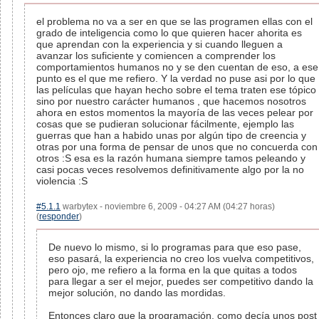
el problema no va a ser en que se las programen ellas con el
grado de inteligencia como lo que quieren hacer ahorita es
que aprendan con la experiencia y si cuando lleguen a
avanzar los suficiente y comiencen a comprender los
comportamientos humanos no y se den cuentan de eso, a ese
punto es el que me refiero. Y la verdad no puse asi por lo que
las películas que hayan hecho sobre el tema traten ese tópico
sino por nuestro carácter humanos , que hacemos nosotros
ahora en estos momentos la mayoría de las veces pelear por
cosas que se pudieran solucionar fácilmente, ejemplo las
guerras que han a habido unas por algún tipo de creencia y
otras por una forma de pensar de unos que no concuerda con
otros :S esa es la razón humana siempre tamos peleando y
casi pocas veces resolvemos definitivamente algo por la no
violencia :S
#5.1.1
warbytex - noviembre 6, 2009 - 04:27 AM (04:27 horas)
(
responder
)
De nuevo lo mismo, si lo programas para que eso pase,
eso pasará, la experiencia no creo los vuelva competitivos,
pero ojo, me refiero a la forma en la que quitas a todos
para llegar a ser el mejor, puedes ser competitivo dando la
mejor solución, no dando las mordidas.
Entonces claro que la programación, como decía unos post