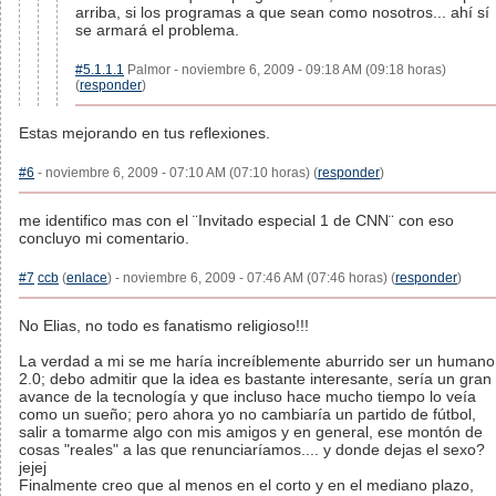
arriba, si los programas a que sean como nosotros... ahí sí
se armará el problema.
#5.1.1.1
Palmor - noviembre 6, 2009 - 09:18 AM (09:18 horas)
(
responder
)
Estas mejorando en tus reflexiones.
#6
- noviembre 6, 2009 - 07:10 AM (07:10 horas) (
responder
)
me identifico mas con el ¨Invitado especial 1 de CNN¨ con eso
concluyo mi comentario.
#7
ccb
(
enlace
) - noviembre 6, 2009 - 07:46 AM (07:46 horas) (
responder
)
No Elias, no todo es fanatismo religioso!!!
La verdad a mi se me haría increíblemente aburrido ser un humano
2.0; debo admitir que la idea es bastante interesante, sería un gran
avance de la tecnología y que incluso hace mucho tiempo lo veía
como un sueño; pero ahora yo no cambiaría un partido de fútbol,
salir a tomarme algo con mis amigos y en general, ese montón de
cosas "reales" a las que renunciaríamos.... y donde dejas el sexo?
jejej
Finalmente creo que al menos en el corto y en el mediano plazo,