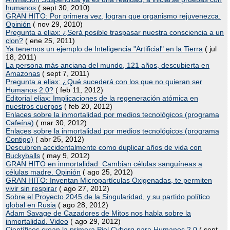
humanos
( sept 30, 2010)
GRAN HITO: Por primera vez, logran que organismo rejuvenezca.
Opinión
( nov 29, 2010)
Pregunta a eliax: ¿Será posible traspasar nuestra consciencia a un
clon?
( ene 25, 2011)
Ya tenemos un ejemplo de Inteligencia "Artificial" en la Tierra
( jul
18, 2011)
La persona más anciana del mundo, 121 años, descubierta en
Amazonas
( sept 7, 2011)
Pregunta a eliax: ¿Qué sucederá con los que no quieran ser
Humanos 2.0?
( feb 11, 2012)
Editorial eliax: Implicaciones de la regeneración atómica en
nuestros cuerpos
( feb 20, 2012)
Enlaces sobre la inmortalidad por medios tecnológicos (programa
Cafeína)
( mar 30, 2012)
Enlaces sobre la inmortalidad por medios tecnológicos (programa
Contigo)
( abr 25, 2012)
Descubren accidentalmente como duplicar años de vida con
Buckyballs
( may 9, 2012)
GRAN HITO en inmortalidad: Cambian células sanguíneas a
células madre. Opinión
( ago 25, 2012)
GRAN HITO: Inventan Micropartículas Oxigenadas, te permiten
vivir sin respirar
( ago 27, 2012)
Sobre el Proyecto 2045 de la Singularidad, y su partido político
global en Rusia
( ago 28, 2012)
Adam Savage de Cazadores de Mitos nos habla sobre la
inmortalidad. Video
( ago 29, 2012)
Científicos crean la primera Piel Cyborg para Humanos 2.0
( sept