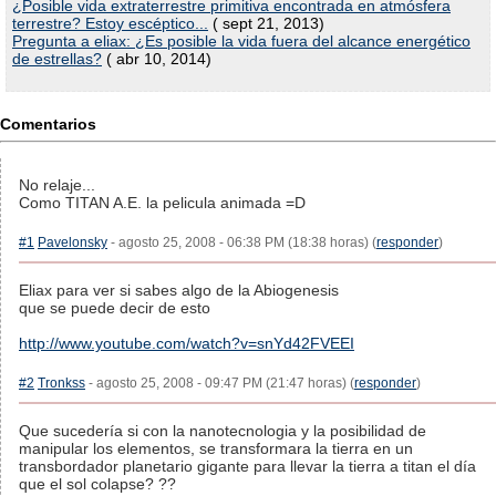
¿Posible vida extraterrestre primitiva encontrada en atmósfera
terrestre? Estoy escéptico...
( sept 21, 2013)
Pregunta a eliax: ¿Es posible la vida fuera del alcance energético
de estrellas?
( abr 10, 2014)
Comentarios
No relaje...
Como TITAN A.E. la pelicula animada =D
#1
Pavelonsky
- agosto 25, 2008 - 06:38 PM (18:38 horas) (
responder
)
Eliax para ver si sabes algo de la Abiogenesis
que se puede decir de esto
http://www.youtube.com/watch?v=snYd42FVEEI
#2
Tronkss
- agosto 25, 2008 - 09:47 PM (21:47 horas) (
responder
)
Que sucedería si con la nanotecnologia y la posibilidad de
manipular los elementos, se transformara la tierra en un
transbordador planetario gigante para llevar la tierra a titan el día
que el sol colapse? ??