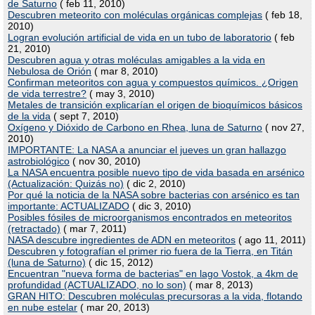
de Saturno
( feb 11, 2010)
Descubren meteorito con moléculas orgánicas complejas
( feb 18,
2010)
Logran evolución artificial de vida en un tubo de laboratorio
( feb
21, 2010)
Descubren agua y otras moléculas amigables a la vida en
Nebulosa de Orión
( mar 8, 2010)
Confirman meteoritos con agua y compuestos químicos. ¿Origen
de vida terrestre?
( may 3, 2010)
Metales de transición explicarían el origen de bioquímicos básicos
de la vida
( sept 7, 2010)
Oxígeno y Dióxido de Carbono en Rhea, luna de Saturno
( nov 27,
2010)
IMPORTANTE: La NASA a anunciar el jueves un gran hallazgo
astrobiológico
( nov 30, 2010)
La NASA encuentra posible nuevo tipo de vida basada en arsénico
(Actualización: Quizás no)
( dic 2, 2010)
Por qué la noticia de la NASA sobre bacterias con arsénico es tan
importante: ACTUALIZADO
( dic 3, 2010)
Posibles fósiles de microorganismos encontrados en meteoritos
(retractado)
( mar 7, 2011)
NASA descubre ingredientes de ADN en meteoritos
( ago 11, 2011)
Descubren y fotografían el primer rio fuera de la Tierra, en Titán
(luna de Saturno)
( dic 15, 2012)
Encuentran "nueva forma de bacterias" en lago Vostok, a 4km de
profundidad (ACTUALIZADO, no lo son)
( mar 8, 2013)
GRAN HITO: Descubren moléculas precursoras a la vida, flotando
en nube estelar
( mar 20, 2013)