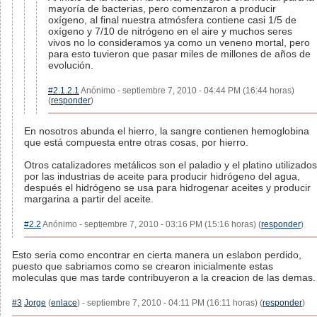
mayoría de bacterias, pero comenzaron a producir
oxígeno, al final nuestra atmósfera contiene casi 1/5 de
oxígeno y 7/10 de nitrógeno en el aire y muchos seres
vivos no lo consideramos ya como un veneno mortal, pero
para esto tuvieron que pasar miles de millones de años de
evolución.
#2.1.2.1
Anónimo - septiembre 7, 2010 - 04:44 PM (16:44 horas)
(
responder
)
En nosotros abunda el hierro, la sangre contienen hemoglobina
que está compuesta entre otras cosas, por hierro.
Otros catalizadores metálicos son el paladio y el platino utilizados
por las industrias de aceite para producir hidrógeno del agua,
después el hidrógeno se usa para hidrogenar aceites y producir
margarina a partir del aceite.
#2.2
Anónimo - septiembre 7, 2010 - 03:16 PM (15:16 horas) (
responder
)
Esto seria como encontrar en cierta manera un eslabon perdido,
puesto que sabriamos como se crearon inicialmente estas
moleculas que mas tarde contribuyeron a la creacion de las demas.
#3
Jorge
(
enlace
) - septiembre 7, 2010 - 04:11 PM (16:11 horas) (
responder
)