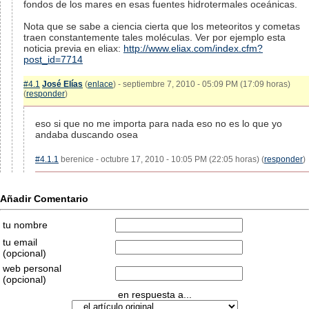
fondos de los mares en esas fuentes hidrotermales oceánicas.
Nota que se sabe a ciencia cierta que los meteoritos y cometas
traen constantemente tales moléculas. Ver por ejemplo esta
noticia previa en eliax:
http://www.eliax.com/index.cfm?
post_id=7714
#4.1
José Elías
(
enlace
) - septiembre 7, 2010 - 05:09 PM (17:09 horas)
(
responder
)
eso si que no me importa para nada eso no es lo que yo
andaba duscando osea
#4.1.1
berenice - octubre 17, 2010 - 10:05 PM (22:05 horas) (
responder
)
Añadir Comentario
tu nombre
tu email
(opcional)
web personal
(opcional)
en respuesta a...