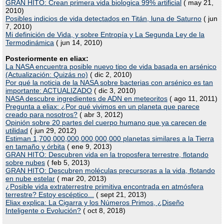
GRAN HITO: Crean primera vida biologica 99% artificial
( may 21,
2010)
Posibles indicios de vida detectados en Titán, luna de Saturno
( jun
7, 2010)
Mi definición de Vida, y sobre Entropía y La Segunda Ley de la
Termodinámica
( jun 14, 2010)
Posteriormente en eliax:
La NASA encuentra posible nuevo tipo de vida basada en arsénico
(Actualización: Quizás no)
( dic 2, 2010)
Por qué la noticia de la NASA sobre bacterias con arsénico es tan
importante: ACTUALIZADO
( dic 3, 2010)
NASA descubre ingredientes de ADN en meteoritos
( ago 11, 2011)
Pregunta a eliax: ¿Por qué vivimos en un planeta que parece
creado para nosotros?
( abr 3, 2012)
Opinión sobre 20 partes del cuerpo humano que ya carecen de
utilidad
( jun 29, 2012)
Estiman 1,700,000,000,000,000,000 planetas similares a la Tierra
en tamaño y órbita
( ene 9, 2013)
GRAN HITO: Descubren vida en la troposfera terrestre, flotando
sobre nubes
( feb 5, 2013)
GRAN HITO: Descubren moléculas precursoras a la vida, flotando
en nube estelar
( mar 20, 2013)
¿Posible vida extraterrestre primitiva encontrada en atmósfera
terrestre? Estoy escéptico...
( sept 21, 2013)
Eliax explica: La Cigarra y los Números Primos, ¿Diseño
Inteligente o Evolución?
( oct 8, 2018)