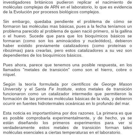
investigadores británicos pudieron replicar el nacimiento de
moléculas complejas de ARN en el laboratorio, lo que es evidencia
de la Evolución por procesos biológicos complejos.
Sin embargo, quedaba pendiente el problema de cómo se
formaron las moléculas mas básicas, pues a la fecha teníamos un
problema parecido al problema de quien nació primero, si la gallina
o el huevo. Sucede que para que los bioquímicos básicos se
formaran (como son los aminoácidos y nucleótidos), debieron
haber existido previamente catalizadores (como proteínas o
ribozimas) para crearlas, pero estos catalizadores a su vez son
dependientes de los bioquímicos básicos.
Pues ahora, parece que tenemos una posible respuesta, en los
llamados "metales de transición" como son el hierro, cobre o
níquel.
Según la teoría formulada por científicos de
George Mason
University
y el
Santa Fe Institute
, estos metales de transición
funcionaron como un catalizador intermedio que permitieron la
formación de las primeras moléculas básicas de la vida, y debieron
ocurrir en fuentes hidrotermales oceánicas en lo profundo del mar.
Esta noticia es importantísima por dos razones. La primera es que
es posible comprobarla experimentalmente, y de hecho, ya se
están diseñando los primeros experimentos para ver si
verdaderamente estos metales de transición forman tales
moléculas esenciales a ciertas temperaturas en el laboratorio.