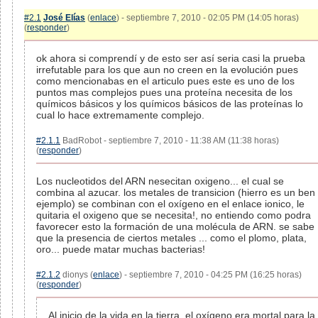
#2.1
José Elías
(
enlace
) - septiembre 7, 2010 - 02:05 PM (14:05 horas)
(
responder
)
ok ahora si comprendí y de esto ser así seria casi la prueba
irrefutable para los que aun no creen en la evolución pues
como mencionabas en el articulo pues este es uno de los
puntos mas complejos pues una proteína necesita de los
químicos básicos y los químicos básicos de las proteínas lo
cual lo hace extremamente complejo.
#2.1.1
BadRobot - septiembre 7, 2010 - 11:38 AM (11:38 horas)
(
responder
)
Los nucleotidos del ARN nesecitan oxigeno... el cual se
combina al azucar. los metales de transicion (hierro es un ben
ejemplo) se combinan con el oxígeno en el enlace ionico, le
quitaria el oxigeno que se necesita!, no entiendo como podra
favorecer esto la formación de una molécula de ARN. se sabe
que la presencia de ciertos metales ... como el plomo, plata,
oro... puede matar muchas bacterias!
#2.1.2
dionys (
enlace
) - septiembre 7, 2010 - 04:25 PM (16:25 horas)
(
responder
)
Al inicio de la vida en la tierra, el oxígeno era mortal para la