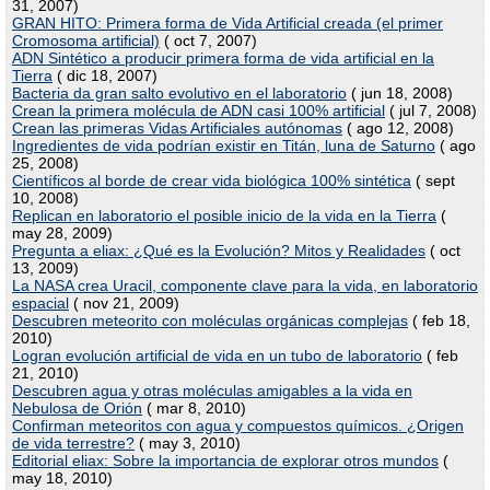
31, 2007)
GRAN HITO: Primera forma de Vida Artificial creada (el primer
Cromosoma artificial)
( oct 7, 2007)
ADN Sintético a producir primera forma de vida artificial en la
Tierra
( dic 18, 2007)
Bacteria da gran salto evolutivo en el laboratorio
( jun 18, 2008)
Crean la primera molécula de ADN casi 100% artificial
( jul 7, 2008)
Crean las primeras Vidas Artificiales autónomas
( ago 12, 2008)
Ingredientes de vida podrían existir en Titán, luna de Saturno
( ago
25, 2008)
Científicos al borde de crear vida biológica 100% sintética
( sept
10, 2008)
Replican en laboratorio el posible inicio de la vida en la Tierra
(
may 28, 2009)
Pregunta a eliax: ¿Qué es la Evolución? Mitos y Realidades
( oct
13, 2009)
La NASA crea Uracil, componente clave para la vida, en laboratorio
espacial
( nov 21, 2009)
Descubren meteorito con moléculas orgánicas complejas
( feb 18,
2010)
Logran evolución artificial de vida en un tubo de laboratorio
( feb
21, 2010)
Descubren agua y otras moléculas amigables a la vida en
Nebulosa de Orión
( mar 8, 2010)
Confirman meteoritos con agua y compuestos químicos. ¿Origen
de vida terrestre?
( may 3, 2010)
Editorial eliax: Sobre la importancia de explorar otros mundos
(
may 18, 2010)