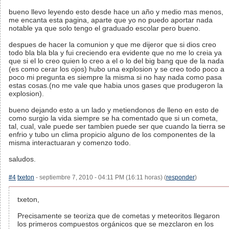
bueno llevo leyendo esto desde hace un año y medio mas menos,
me encanta esta pagina, aparte que yo no puedo aportar nada
notable ya que solo tengo el graduado escolar pero bueno.
despues de hacer la comunion y que me dijeror que si dios creo
todo bla bla bla y fui creciendo era evidente que no me lo creia ya
que si el lo creo quien lo creo a el o lo del big bang que de la nada
(es como cerar los ojos) hubo una explosion y se creo todo poco a
poco mi pregunta es siempre la misma si no hay nada como pasa
estas cosas.(no me vale que habia unos gases que produgeron la
explosion).
bueno dejando esto a un lado y metiendonos de lleno en esto de
como surgio la vida siempre se ha comentado que si un cometa,
tal, cual, vale puede ser tambien puede ser que cuando la tierra se
enfrio y tubo un clima propicio alguno de los componentes de la
misma interactuaran y comenzo todo.
saludos.
#4
txeton
- septiembre 7, 2010 - 04:11 PM (16:11 horas) (
responder
)
txeton,
Precisamente se teoriza que de cometas y meteoritos llegaron
los primeros compuestos orgánicos que se mezclaron en los