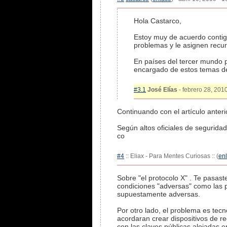
Hola Castarco,
Estoy muy de acuerdo contigo
problemas y le asignen recur
En países del tercer mundo p
encargado de estos temas de
#3.1
José Elías
- febrero 28, 2010
Continuando con el artículo anteri
Según altos oficiales de segurida
co
#4
:: Eliax - Para Mentes Curiosas :: (
en
Sobre "el protocolo X" . Te pasast
condiciones "adversas" como las pr
supuestamente adversas.
Por otro lado, el problema es tecn
acordaran crear dispositivos de 
con las claves públicas alojadas e