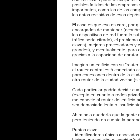
posibles fallidas de las empresas 
importantes, como las de las comp
los datos recibidos de esos depósi
El caso es que eso es caro, por q
encargados de mantener (económic
los dispositivos de red fuera lo s
tráfico sería cifrado), el problem
claves), mejores procesadores y
grandes), y eventualmente, para a
gracias a la capacidad de enrutar 
Imagina un edificio con su "router
el router central está conectado c
para conexiones dentro de la ciud
otro router de la ciudad vecina (s
Cada particular podría decidir cua
(excepto en cuanto a redes priva
me conecte al router del edificio p
sea demasiado lenta o insuficient
Ahira solo quedaría que la gente 
pero teniendo en cuenta la paranoi
Puntos clave:
· identificadores únicos asociados 
hiciera una petición al servidor(e