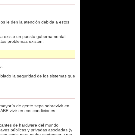
os le den la atención debida a estos
era existe un puesto gubernamental
stos problemas existen.
o.
iolado la seguridad de los sistemas que
la mayoría de gente sepa sobrevivir en
SABE vivir en eas condiciones
bricantes de hardware del mundo
aves públicas y privadas asociadas (y
, con copia para poder contrastar y por