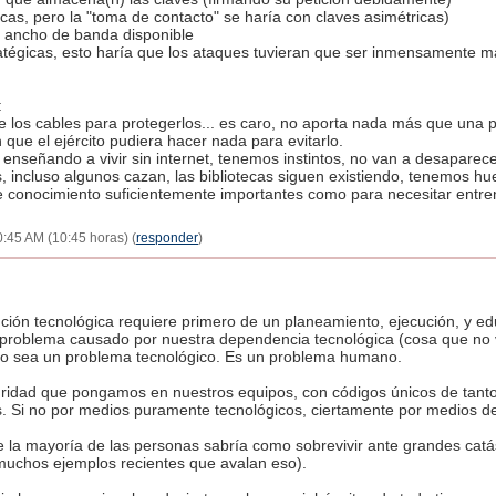
ricas, pero la "toma de contacto" se haría con claves asimétricas)
l ancho de banda disponible
tégicas, esto haría que los ataques tuvieran que ser inmensamente má
:
de los cables para protegerlos... es caro, no aporta nada más que una p
in que el ejército pudiera hacer nada para evitarlo.
s enseñando a vivir sin internet, tenemos instintos, no van a desapare
incluso algunos cazan, las bibliotecas siguen existiendo, tenemos huer
de conocimiento suficientemente importantes como para necesitar entre
10:45 AM (10:45 horas) (
responder
)
ución tecnológica requiere primero de un planeamiento, ejecución, y 
problema causado por nuestra dependencia tecnológica (cosa que no ve
esto sea un problema tecnológico. Es un problema humano.
ridad que pongamos en nuestros equipos, con códigos únicos de tanto
. Si no por medios puramente tecnológicos, ciertamente por medios de
e la mayoría de las personas sabría como sobrevivir ante grandes catás
 muchos ejemplos recientes que avalan eso).