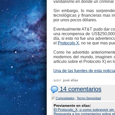
vandalismo en donde un criminal d
Sin embargo, lo mas sorprenden
tecnológicas y financieras mas i
por unos pocos dólares.
Eventualmente AT&T pudo dar con l
una recompensa de US$250,000 dól
día, si esto no fue una advertencia
el
Protocolo X
, no se que mas pue
Como he advertido anteriormente
modernos del mundo, imaginen qu
artículo sobre el Protocolo X) en 
Una de las fuentes de esta noticia
autor:
josé elías
14 comentarios
Curiosidades
,
Tecno-Seguridad
Previamente en eliax:
El Protocolo_X, o como sobrevivir si
Respuesta a los comentarios sobre e