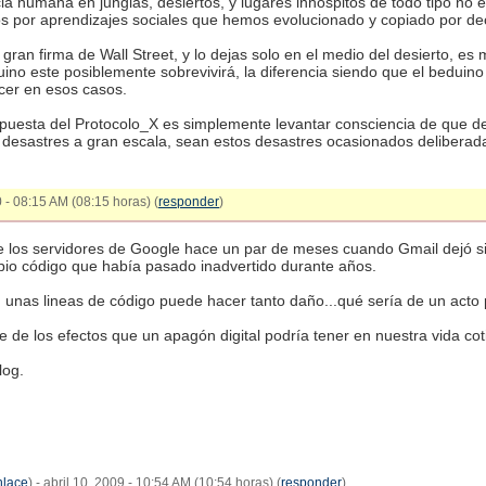
a humana en junglas, desiertos, y lugares inhóspitos de todo tipo no 
s por aprendizajes sociales que hemos evolucionado y copiado por de
gran firma de Wall Street, y lo dejas solo en el medio del desierto, e
uino este posiblemente sobrevivirá, la diferencia siendo que el beduino
cer en esos casos.
propuesta del Protocolo_X es simplemente levantar consciencia de que
 desastres a gran escala, sean estos desastres ocasionados delibera
 - 08:15 AM (08:15 horas) (
responder
)
 los servidores de Google hace un par de meses cuando Gmail dejó sin
pio código que había pasado inadvertido durante años.
en unas lineas de código puede hacer tanto daño...qué sería de un acto
 de los efectos que un apagón digital podría tener en nuestra vida cot
log.
nlace
) - abril 10, 2009 - 10:54 AM (10:54 horas) (
responder
)