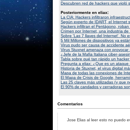
Descubren red de hackers que violó 
Posteriormente en eliax:
La CIA: Hackers infiltraron infraestruc
Según experto de IDART, el Internet
Hackers infiltran el Pentágono, roban
Crimen por Internet, una industria de
Sobre 'Las 7 llaves del Internet'. No 
5 Mil Millones de dispositivos ya está
Virus pudo ser causa de accidente a
Virus Stuxnet amenaza con provocar e
¿Jefe de la Mafia Italiana ciber-ases
Tabla sobre qué tan rápido un hacker
Pregunta a eliax: ¿Que es un ataque 
Historia de Stuxnet, el virus digital m
Mapa de todas las conexiones de Int
El Mapa de Crisis de Google, herrami
Las 25 claves más utilizadas (y que n
El 90% de candados y cerradoras son 
Comentarios
Jose Elias al leer esto no puedo e