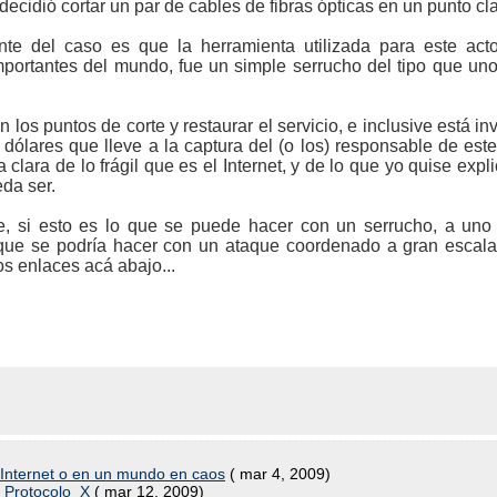
ecidió cortar un par de cables de fibras ópticas en un punto cl
te del caso es que la herramienta utilizada para este act
mportantes del mundo, fue un simple serrucho del tipo que uno 
os puntos de corte y restaurar el servicio, e inclusive está in
ares que lleve a la captura del (o los) responsable de este 
 clara de lo frágil que es el Internet, y de lo que yo quise expl
da ser.
, si esto es lo que se puede hacer con un serrucho, a uno
e se podría hacer con un ataque coordenado a gran escala 
los enlaces acá abajo...
n Internet o en un mundo en caos
( mar 4, 2009)
l Protocolo_X
( mar 12, 2009)