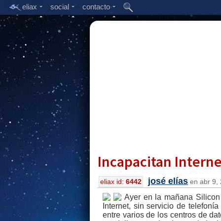
eliax
social
contacto
Incapacitan Interne
josé elías
eliax id:
6442
en abr 9, 
Ayer en la mañana Silicon 
Internet, sin servicio de telefoní
entre varios de los centros de da