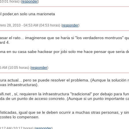
(10:01 horas) (
responder
)
 el poder,en solo una marioneta
brero 28, 2010 - 04:53 AM (04:53 horas) (
responder
)
 pasar el rato... imaginense que se haria si "los verdaderos montruos"
ard 4.
ona en su casa sabe hackear por jobi solo me hace pensar que seria d
5 AM (10:05 horas) (
responder
)
uctura actual... pero se puede resolver el problema. (Aunque la solución
as infraestructuras).
.net , sí, requieren la infraestructura "tradicional" por debajo para f
 de un punto de acceso concreto. (Aunque si un punto importante ca
sticadas, igual que se le deben ocurrir a muchas otras personas, y si
s costes lo compensen.
10:17 AM (10:17 horas) (
responder
)