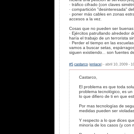
· tráfico cifrado (con claves simét
· compartición "desinteresada" de
· poner más cables en zonas estra
accesos a la vez.
Cosas que no pueden ser buenas
· Ejércitos patrullando alrededor 
haría el trabajo de un terrorista s
· Perder el tiempo en las escuela
vamos a buscar setas, espárragos, 
siguen existiendo... son fuentes 
#5
castarco
(
enlace
) - abril 10, 2009 - 
Castarco,
El problema es que toda sol
problema tecnológico, es un 
lo que difiero de ti en que 
Por mas tecnologías de segu
medidas pueden ser violadas
Y respecto a lo que dices qu
minoría de los casos (y con