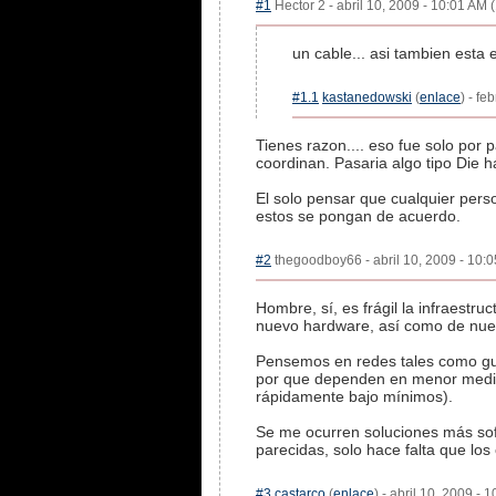
#1
Hector 2 - abril 10, 2009 - 10:01 AM 
un cable... asi tambien esta
#1.1
kastanedowski
(
enlace
) - fe
Tienes razon.... eso fue solo por
coordinan. Pasaria algo tipo Die h
El solo pensar que cualquier pers
estos se pongan de acuerdo.
#2
thegoodboy66 - abril 10, 2009 - 10:0
Hombre, sí, es frágil la infraestr
nuevo hardware, así como de nuev
Pensemos en redes tales como guifi
por que dependen en menor medida
rápidamente bajo mínimos).
Se me ocurren soluciones más sofi
parecidas, solo hace falta que lo
#3
castarco
(
enlace
) - abril 10, 2009 - 