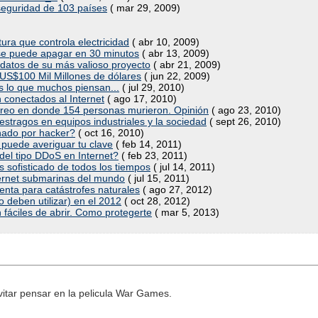
seguridad de 103 países
( mar 29, 2009)
tura que controla electricidad
( abr 10, 2009)
 se puede apagar en 30 minutos
( abr 13, 2009)
 datos de su más valioso proyecto
( abr 21, 2009)
 US$100 Mil Millones de dólares
( jun 22, 2009)
es lo que muchos piensan...
( jul 29, 2010)
n conectados al Internet
( ago 17, 2010)
éreo en donde 154 personas murieron. Opinión
( ago 23, 2010)
stragos en equipos industriales y la sociedad
( sept 26, 2010)
inado por hacker?
( oct 16, 2010)
 puede averiguar tu clave
( feb 14, 2011)
del tipo DDoS en Internet?
( feb 23, 2011)
ás sofisticado de todos los tiempos
( jul 14, 2011)
ernet submarinas del mundo
( jul 15, 2011)
enta para catástrofes naturales
( ago 27, 2012)
o deben utilizar) en el 2012
( oct 28, 2012)
fáciles de abrir. Como protegerte
( mar 5, 2013)
vitar pensar en la pelicula War Games.