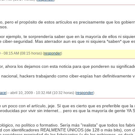
, pero el propósito de estos artículos es precisamente que los gobiern
sos.
or ejemplo, te sorprendería saber que en la mayoría de ellos ni siqui
 ciber-seguridad. Mas aterrador aun es que ni siquiera *saben* que e
 - 08:15 AM (08:15 horas) (
responder
)
or, ahora los dejamos con esta noticia para que ponderen su significad
d nacional, hackers trabajando como ciber-espías han definitivamente v
lace
) - abril 10, 2009 - 10:32 AM (10:32 horas) (
responder
)
e un poco con el artículo, jeje. Sí que es cierto que es preferible que 
oducidas por vivir sin internet... pero es que la mayoría de gente YA 
ológico, no político o formativo. Sería más "realista" que todos los fa
red con identificadores REALMENTE ÚNICOS (de 128 o más bits), con cl
n servidores propiedad de los fabricantes (y de los gobiernos, es decir