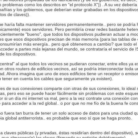
o problemas como los descritos en "el protocolo X")) . A su vez deberí
añías y los gobiernos, que deberían estar grabadas en los dispositiv
tos de claves)).
ue haría falta mantener servidores permanentemente.. pero se podría 
amente) esos servidores. Pero permitiría crear redes bastante hetero
uficientemente "bueno", que todos los dispositivos pudieran actuar a mod
a es que esos dispositivos precisan de más memoria (para las tablas de
 consumirían más energía.. pero qué obtenemos a cambio? que todo e
cceder a partes más lejanas del mundo, se contrataría el servicio de I
de los dispositivos.
 central" al que todos los vecinos se pudieran conectar, entre ellos ya
on otros routers de edificios vecinos, así se podría interconectar toda
ad. Ahora imagina que uno de esos edificios tiene un receptor o emiso
in tener en cuenta los cables que seguramente ya existen).
les de sus conexiones comparte con otras de sus conexiones, lo ideal s
das, pero eso se puede hacer fácilmente sin problemas con este esqu
or si un día mi internet va mal, pero a la vez contrate una conexión con
e para acceder a la red global.. o por que no me fío de la buena fe con
no fuera tan burra de tener un solo acceso de datos para una ciudad 
a global antiterrorista.. es probable que eso sí que se haga pronto.
a claves públicas (y privadas, éstas residirían dentro del dispositivo), s
s) que almacena(n) las claves (firmando su petición debidamente)