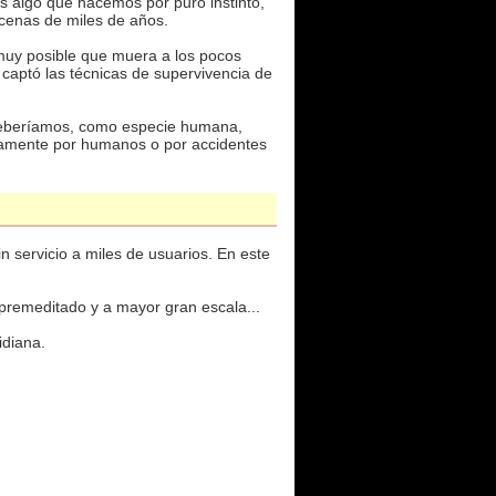
es algo que hacemos por puro instinto,
cenas de miles de años.
s muy posible que muera a los pocos
 captó las técnicas de supervivencia de
 deberíamos, como especie humana,
damente por humanos o por accidentes
 servicio a miles de usuarios. En este
 premeditado y a mayor gran escala...
idiana.