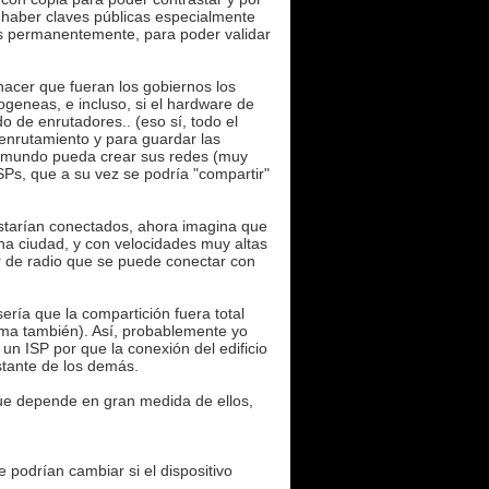
a haber claves públicas especialmente
os permanentemente, para poder validar
hacer que fueran los gobiernos los
geneas, e incluso, si el hardware de
o de enrutadores.. (eso sí, todo el
 enrutamiento y para guardar las
l mundo pueda crear sus redes (muy
SPs, que a su vez se podría "compartir"
 estarían conectados, ahora imagina que
 una ciudad, y con velocidades muy altas
r de radio que se puede conectar con
ería que la compartición fuera total
ema también). Así, probablemente yo
 un ISP por que la conexión del edificio
stante de los demás.
que depende en gran medida de ellos,
e podrían cambiar si el dispositivo