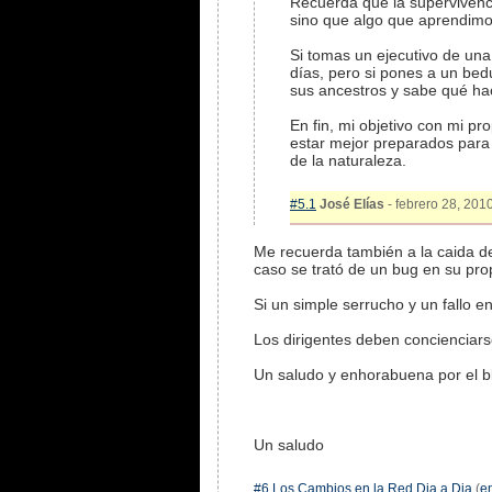
Recuerda que la supervivenci
sino que algo que aprendimo
Si tomas un ejecutivo de una 
días, pero si pones a un bed
sus ancestros y sabe qué ha
En fin, mi objetivo con mi 
estar mejor preparados para
de la naturaleza.
#5.1
José Elías
- febrero 28, 2010
Me recuerda también a la caida de
caso se trató de un bug en su pro
Si un simple serrucho y un fallo 
Los dirigentes deben concienciarse
Un saludo y enhorabuena por el b
Un saludo
#6
Los Cambios en la Red Dia a Dia
(
e