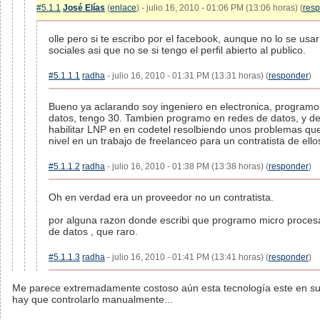
#5.1.1
José Elías
(
enlace
) - julio 16, 2010 - 01:06 PM (13:06 horas) (
res
olle pero si te escribo por el facebook, aunque no lo se us
sociales asi que no se si tengo el perfil abierto al publico.
#5.1.1.1
radha
- julio 16, 2010 - 01:31 PM (13:31 horas) (
responder
)
Bueno ya aclarando soy ingeniero en electronica, programo
datos, tengo 30. Tambien programo en redes de datos, y des
habilitar LNP en en codetel resolbiendo unos problemas qu
nivel en un trabajo de freelanceo para un contratista de ello
#5.1.1.2
radha
- julio 16, 2010 - 01:38 PM (13:38 horas) (
responder
)
Oh en verdad era un proveedor no un contratista.
por alguna razon donde escribi que programo micro proces
de datos , que raro.
#5.1.1.3
radha
- julio 16, 2010 - 01:41 PM (13:41 horas) (
responder
)
Me parece extremadamente costoso aún esta tecnología este en sus
hay que controlarlo manualmente...