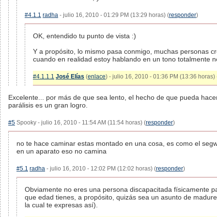
#4.1.1
radha
- julio 16, 2010 - 01:29 PM (13:29 horas) (
responder
)
OK, entendido tu punto de vista :)
Y a propósito, lo mismo pasa conmigo, muchas personas cre
cuando en realidad estoy hablando en un tono totalmente n
#4.1.1.1
José Elías
(
enlace
) - julio 16, 2010 - 01:36 PM (13:36 horas) 
Excelente... por más de que sea lento, el hecho de que pueda hac
parálisis es un gran logro.
#5
Spooky - julio 16, 2010 - 11:54 AM (11:54 horas) (
responder
)
no te hace caminar estas montado en una cosa, es como el segw
en un aparato eso no camina
#5.1
radha
- julio 16, 2010 - 12:02 PM (12:02 horas) (
responder
)
Obviamente no eres una persona discapacitada físicamente pa
que edad tienes, a propósito, quizás sea un asunto de madurez
la cual te expresas así).