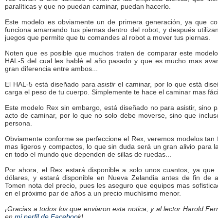
paralíticas y que no puedan caminar, puedan hacerlo.
Este modelo es obviamente un de primera generación, ya que com
funciona amarrando tus piernas dentro del robot, y después utilizan
juegos que permite que tu comandes al robot a mover tus piernas.
Noten que es posible que muchos traten de comparar este model
HAL-5 del cual les hablé el año pasado y que es mucho mas avan
gran diferencia entre ambos...
El HAL-5 está diseñado para
asistir
el caminar, por lo que está dise
carga el peso de tu cuerpo. Simplemente te hace el caminar mas fáci
Este modelo Rex sin embargo, está diseñado no para asistir, sino 
acto de caminar, por lo que no solo debe moverse, sino que inclus
persona.
Obviamente conforme se perfeccione el Rex, veremos modelos tan 
mas ligeros y compactos, lo que sin duda será un gran alivio para l
en todo el mundo que dependen de sillas de ruedas...
Por ahora, el Rex estará disponible a solo unos cuantos, ya qu
dólares, y estará disponible en Nueva Zelandia antes de fin de 
Tomen nota del precio, pues les aseguro que equipos mas sofistic
en el próximo par de años a un precio muchísimo menor.
¡Gracias a todos los que enviaron esta notica, y al lector Harold F
en
mi perfil de Faceboo
k!