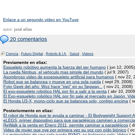
Enlace a un segundo video en YouTuve
autor:
josé elías
20 comentarios
Ciencia
,
Futuro Digital
,
Robots & I.A.
,
Salud
,
Videos
Previamente en eliax:
Esqueleto robótivo aumenta la fuerza del ser humano
( jun 12, 2005)
La rueda Nimbus, el vehículo mas simple del mundo
( jul 9, 2007)
Asombroso video de exoesqueleto artificial para humanos
( nov 22, 
Robot que se balancea y mueve en una sola rueda
( sept 29, 2008)
Foto Geek del año: Woz hace "pipi" en su Segway...
( nov 21, 2008)
El exo-esqueleto robótico HAL por fin a salir a la venta
( abr 10, 2009
El Exo-esqueleto robótico HAL por fin sale al mercado en Japón. Vid
El Honda U3-X, mono-ciclo que se balancea solo, contigo encima
( s
Posteriormente en eliax:
El robot de Honda que te ayuda a caminar - El Bodyweight Support As
eLEGS, primer dispositivo para que parapléjicos caminen a comercia
ReWalk a la venta en Enero 2011, permite caminar a parapléjicos
( d
Video de mujer que oye por primera vez su voz con oído biónico
( oc
La motocicleta de una sola rueda RYNO, se balancea sola. Video
( m