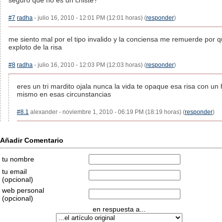
seguro que no es un chiste?
#7
radha
- julio 16, 2010 - 12:01 PM (12:01 horas) (
responder
)
me siento mal por el tipo invalido y la conciensa me remuerde por 
exploto de la risa
#8
radha
- julio 16, 2010 - 12:03 PM (12:03 horas) (
responder
)
eres un tri mardito ojala nunca la vida te opaque esa risa con un
mismo en esas circunstancias
#8.1
alexander - noviembre 1, 2010 - 06:19 PM (18:19 horas) (
responder
)
Añadir Comentario
tu nombre
tu email
(opcional)
web personal
(opcional)
en respuesta a...