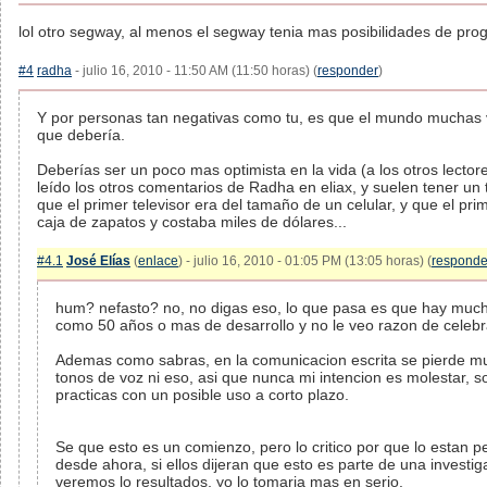
lol otro segway, al menos el segway tenia mas posibilidades de prog
#4
radha
- julio 16, 2010 - 11:50 AM (11:50 horas) (
responder
)
Y por personas tan negativas como tu, es que el mundo muchas 
que debería.
Deberías ser un poco mas optimista en la vida (a los otros lecto
leído los otros comentarios de Radha en eliax, y suelen tener un 
que el primer televisor era del tamaño de un celular, y que el pr
caja de zapatos y costaba miles de dólares...
#4.1
José Elías
(
enlace
) - julio 16, 2010 - 01:05 PM (13:05 horas) (
responde
hum? nefasto? no, no digas eso, lo que pasa es que hay much
como 50 años o mas de desarrollo y no le veo razon de celeb
Ademas como sabras, en la comunicacion escrita se pierde m
tonos de voz ni eso, asi que nunca mi intencion es molestar, 
practicas con un posible uso a corto plazo.
Se que esto es un comienzo, pero lo critico por que lo estan 
desde ahora, si ellos dijeran que esto es parte de una investi
veremos lo resultados, yo lo tomaria mas en serio.