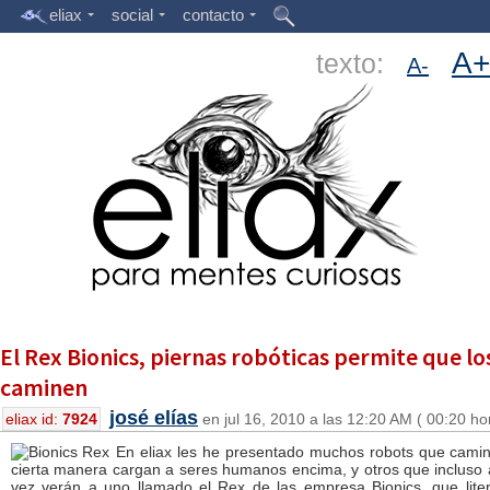
eliax
social
contacto
A+
texto:
A-
El Rex Bionics, piernas robóticas permite que l
caminen
josé elías
eliax id:
7924
en jul 16, 2010 a las 12:20 AM ( 00:20 ho
En eliax les he presentado muchos robots que camin
cierta manera cargan a seres humanos encima, y otros que incluso 
vez verán a uno llamado el Rex de las empresa Bionics, que lit