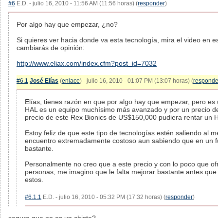
#6
E.D. - julio 16, 2010 - 11:56 AM (11:56 horas) (
responder
)
Por algo hay que empezar, ¿no?
Si quieres ver hacia donde va esta tecnología, mira el video en es
cambiarás de opinión:
http://www.eliax.com/index.cfm?post_id=7032
#6.1
José Elías
(
enlace
) - julio 16, 2010 - 01:07 PM (13:07 horas) (
responde
Elías, tienes razón en que por algo hay que empezar, pero es 
HAL es un equipo muchísimo más avanzado y por un precio d
precio de este Rex Bionics de US$150,000 pudiera rentar un H
Estoy feliz de que este tipo de tecnologías estén saliendo al 
encuentro extremadamente costoso aun sabiendo que en un fut
bastante.
Personalmente no creo que a este precio y con lo poco que o
personas, me imagino que le falta mejorar bastante antes que
estos.
#6.1.1
E.D. - julio 16, 2010 - 05:32 PM (17:32 horas) (
responder
)