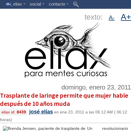
eliax
social
contacto
A+
texto:
A-
domingo, enero 23, 2011
Trasplante de laringe permite que mujer hable
después de 10 años muda
josé elías
eliax id:
8439
en ene 23, 2011 a las 06:12 AM ( 06:12
horas)
Un revolucionario