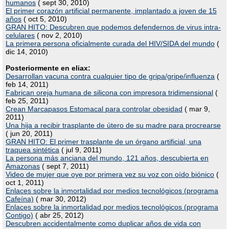
humanos
( sept 30, 2010)
El primer corazón artificial permanente, implantado a joven de 15
años
( oct 5, 2010)
GRAN HITO: Descubren que podemos defendernos de virus intra-
celulares
( nov 2, 2010)
La primera persona oficialmente curada del HIV/SIDA del mundo
(
dic 14, 2010)
Posteriormente en eliax:
Desarrollan vacuna contra cualquier tipo de gripa/gripe/influenza
(
feb 14, 2011)
Fabrican oreja humana de silicona con impresora tridimensional
(
feb 25, 2011)
Crean Marcapasos Estomacal para controlar obesidad
( mar 9,
2011)
Una hija a recibir trasplante de útero de su madre para procrearse
( jun 20, 2011)
GRAN HITO: El primer trasplante de un órgano artificial, una
traquea sintética
( jul 9, 2011)
La persona más anciana del mundo, 121 años, descubierta en
Amazonas
( sept 7, 2011)
Video de mujer que oye por primera vez su voz con oído biónico
(
oct 1, 2011)
Enlaces sobre la inmortalidad por medios tecnológicos (programa
Cafeína)
( mar 30, 2012)
Enlaces sobre la inmortalidad por medios tecnológicos (programa
Contigo)
( abr 25, 2012)
Descubren accidentalmente como duplicar años de vida con