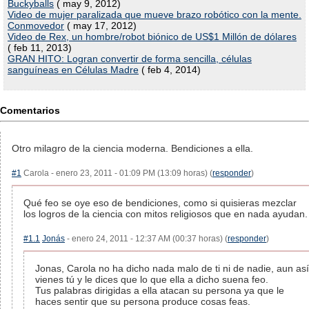
Buckyballs
( may 9, 2012)
Video de mujer paralizada que mueve brazo robótico con la mente.
Conmovedor
( may 17, 2012)
Video de Rex, un hombre/robot biónico de US$1 Millón de dólares
( feb 11, 2013)
GRAN HITO: Logran convertir de forma sencilla, células
sanguíneas en Células Madre
( feb 4, 2014)
Comentarios
Otro milagro de la ciencia moderna. Bendiciones a ella.
#1
Carola - enero 23, 2011 - 01:09 PM (13:09 horas) (
responder
)
Qué feo se oye eso de bendiciones, como si quisieras mezclar
los logros de la ciencia con mitos religiosos que en nada ayudan.
#1.1
Jonás
- enero 24, 2011 - 12:37 AM (00:37 horas) (
responder
)
Jonas, Carola no ha dicho nada malo de ti ni de nadie, aun así
vienes tú y le dices que lo que ella a dicho suena feo.
Tus palabras dirigidas a ella atacan su persona ya que le
haces sentir que su persona produce cosas feas.