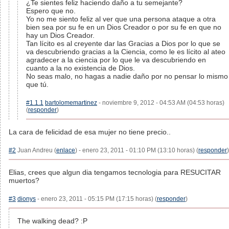
¿Te sientes feliz haciendo daño a tu semejante?
Espero que no.
Yo no me siento feliz al ver que una persona ataque a otra
bien sea por su fe en un Dios Creador o por su fe en que no
hay un Dios Creador.
Tan lícito es al creyente dar las Gracias a Dios por lo que se
va descubriendo gracias a la Ciencia, como le es lícito al ateo
agradecer a la ciencia por lo que le va descubriendo en
cuanto a la no existencia de Dios.
No seas malo, no hagas a nadie daño por no pensar lo mismo
que tú.
#1.1.1
bartolomemartinez
- noviembre 9, 2012 - 04:53 AM (04:53 horas)
(
responder
)
La cara de felicidad de esa mujer no tiene precio..
#2
Juan Andreu (
enlace
) - enero 23, 2011 - 01:10 PM (13:10 horas) (
responder
)
Elias, crees que algun dia tengamos tecnologia para RESUCITAR
muertos?
#3
dionys
- enero 23, 2011 - 05:15 PM (17:15 horas) (
responder
)
The walking dead? :P