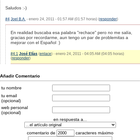
Saludos :-)
#4
Joel B.A.
- enero 24, 2011 - 01:57 AM (01:57 horas) (
responder
)
En realidad buscaba esa palabra "rechace" pero no me salía,
gracias por recordarme, aun tengo un par de problemitas a
mejorar con el Español :)
#4.1
José Elías
(
enlace
) - enero 24, 2011 - 04:05 AM (04:05 horas)
(
responder
)
Añadir Comentario
tu nombre
tu email
(opcional)
web personal
(opcional)
en respuesta a...
comentario de
caracteres máximo