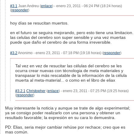
#3.1
Juan Andreu (
enlace
) - enero 23, 2011 - 06:24 PM (18:24 horas)
(
responder
)
hoy días se resucitan muertos.
en el futuro se seguira mejorando, pero esto tiene una limitacion.
las celulas del cerebro son super sensible y una vez muertas
puede que daño el cerebro de una forma irreversible.
#3.2
Anonimo - enero 23, 2011 - 07:18 PM (19:18 horas) (
responder
)
Tal vez en vez de resucitar las células del cerebro se les
ocurra crear nuevas con técnologia de meta materiales y
transpasar lo más rescatable de la información de la célula
muerta al meta-material... o como en el libro de eliax
#3.2.1
Christopher
(
enlace
) - enero 23, 2011 - 07:25 PM (19:25 horas)
(
responder
)
Muy interesante la noticia y aunque se trate de algo experimental;
ya se consigo poder realizarlo con una persona y obtener un
resultado favorable; la expresión en su cara lo demuestra.
PD: Elias, seria mejor cambiar rehúse por rechace; creo que es
mas común.