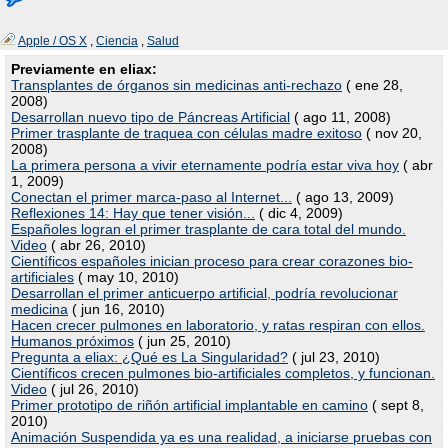
Apple / OS X
,
Ciencia
,
Salud
Previamente en eliax:
Transplantes de órganos sin medicinas anti-rechazo
( ene 28,
2008)
Desarrollan nuevo tipo de Páncreas Artificial
( ago 11, 2008)
Primer trasplante de traquea con células madre exitoso
( nov 20,
2008)
La primera persona a vivir eternamente podría estar viva hoy
( abr
1, 2009)
Conectan el primer marca-paso al Internet...
( ago 13, 2009)
Reflexiones 14: Hay que tener visión...
( dic 4, 2009)
Españoles logran el primer trasplante de cara total del mundo.
Video
( abr 26, 2010)
Científicos españoles inician proceso para crear corazones bio-
artificiales
( may 10, 2010)
Desarrollan el primer anticuerpo artificial, podría revolucionar
medicina
( jun 16, 2010)
Hacen crecer pulmones en laboratorio, y ratas respiran con ellos.
Humanos próximos
( jun 25, 2010)
Pregunta a eliax: ¿Qué es La Singularidad?
( jul 23, 2010)
Científicos crecen pulmones bio-artificiales completos, y funcionan.
Video
( jul 26, 2010)
Primer prototipo de riñón artificial implantable en camino
( sept 8,
2010)
Animación Suspendida ya es una realidad, a iniciarse pruebas con