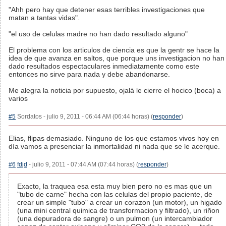
"Ahh pero hay que detener esas terribles investigaciones que
matan a tantas vidas".
"el uso de celulas madre no han dado resultado alguno"
El problema con los articulos de ciencia es que la gentr se hace la
idea de que avanza en saltos, que porque uns investigacion no han
dado resultados espectaculares inmediatamente como este
entonces no sirve para nada y debe abandonarse.
Me alegra la noticia por supuesto, ojalá le cierre el hocico (boca) a
varios
#5
Sordatos - julio 9, 2011 - 06:44 AM (06:44 horas) (
responder
)
Elias, flipas demasiado. Ninguno de los que estamos vivos hoy en
día vamos a presenciar la inmortalidad ni nada que se le acerque.
#6
fdjd
- julio 9, 2011 - 07:44 AM (07:44 horas) (
responder
)
Exacto, la traquea esa esta muy bien pero no es mas que un
"tubo de carne" hecha con las celulas del propio paciente, de
crear un simple "tubo" a crear un corazon (un motor), un higado
(una mini central quimica de transformacion y filtrado), un riñon
(una depuradora de sangre) o un pulmon (un intercambiador