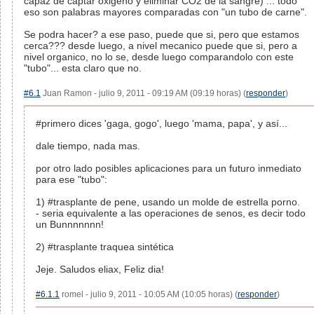
capaz de captar oxigeno y eliminar CO2 de la sangre) ... todo
eso son palabras mayores comparadas con "un tubo de carne".
Se podra hacer? a ese paso, puede que si, pero que estamos
cerca??? desde luego, a nivel mecanico puede que si, pero a
nivel organico, no lo se, desde luego comparandolo con este
"tubo"... esta claro que no.
#6.1
Juan Ramon - julio 9, 2011 - 09:19 AM (09:19 horas) (
responder
)
#primero dices 'gaga, gogo', luego 'mama, papa', y así...
dale tiempo, nada mas.
por otro lado posibles aplicaciones para un futuro inmediato
para ese "tubo":
1) #trasplante de pene, usando un molde de estrella porno.
- seria equivalente a las operaciones de senos, es decir todo
un Bunnnnnnn!
2) #trasplante traquea sintética
Jeje. Saludos eliax, Feliz dia!
#6.1.1
romel - julio 9, 2011 - 10:05 AM (10:05 horas) (
responder
)