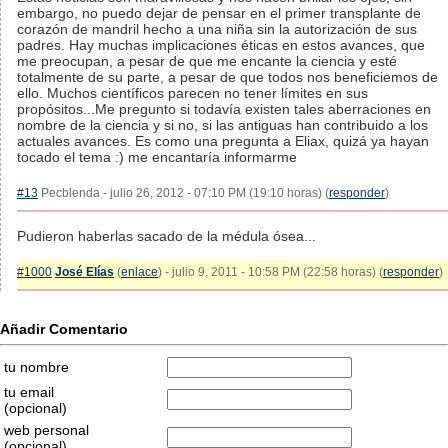
embargo, no puedo dejar de pensar en el primer transplante de
corazón de mandril hecho a una niña sin la autorización de sus
padres. Hay muchas implicaciones éticas en estos avances, que
me preocupan, a pesar de que me encante la ciencia y esté
totalmente de su parte, a pesar de que todos nos beneficiemos de
ello. Muchos científicos parecen no tener límites en sus
propósitos...Me pregunto si todavía existen tales aberraciones en
nombre de la ciencia y si no, si las antiguas han contribuido a los
actuales avances. Es como una pregunta a Eliax, quizá ya hayan
tocado el tema :) me encantaría informarme
#13
Pecblenda - julio 26, 2012 - 07:10 PM (19:10 horas) (
responder
)
Pudieron haberlas sacado de la médula ósea...
#1000
José Elías
(
enlace
) - julio 9, 2011 - 10:58 PM (22:58 horas) (
responder
)
Añadir Comentario
tu nombre
tu email
(opcional)
web personal
(opcional)