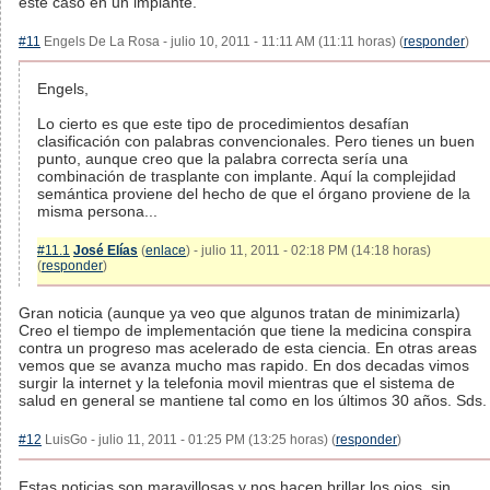
este caso en un implante.
#11
Engels De La Rosa - julio 10, 2011 - 11:11 AM (11:11 horas) (
responder
)
Engels,
Lo cierto es que este tipo de procedimientos desafían
clasificación con palabras convencionales. Pero tienes un buen
punto, aunque creo que la palabra correcta sería una
combinación de trasplante con implante. Aquí la complejidad
semántica proviene del hecho de que el órgano proviene de la
misma persona...
#11.1
José Elías
(
enlace
) - julio 11, 2011 - 02:18 PM (14:18 horas)
(
responder
)
Gran noticia (aunque ya veo que algunos tratan de minimizarla)
Creo el tiempo de implementación que tiene la medicina conspira
contra un progreso mas acelerado de esta ciencia. En otras areas
vemos que se avanza mucho mas rapido. En dos decadas vimos
surgir la internet y la telefonia movil mientras que el sistema de
salud en general se mantiene tal como en los últimos 30 años. Sds.
#12
LuisGo - julio 11, 2011 - 01:25 PM (13:25 horas) (
responder
)
Estas noticias son maravillosas y nos hacen brillar los ojos, sin