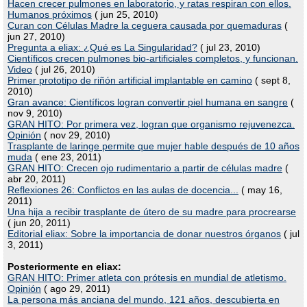
Hacen crecer pulmones en laboratorio, y ratas respiran con ellos.
Humanos próximos
( jun 25, 2010)
Curan con Células Madre la ceguera causada por quemaduras
(
jun 27, 2010)
Pregunta a eliax: ¿Qué es La Singularidad?
( jul 23, 2010)
Científicos crecen pulmones bio-artificiales completos, y funcionan.
Video
( jul 26, 2010)
Primer prototipo de riñón artificial implantable en camino
( sept 8,
2010)
Gran avance: Científicos logran convertir piel humana en sangre
(
nov 9, 2010)
GRAN HITO: Por primera vez, logran que organismo rejuvenezca.
Opinión
( nov 29, 2010)
Trasplante de laringe permite que mujer hable después de 10 años
muda
( ene 23, 2011)
GRAN HITO: Crecen ojo rudimentario a partir de células madre
(
abr 20, 2011)
Reflexiones 26: Conflictos en las aulas de docencia...
( may 16,
2011)
Una hija a recibir trasplante de útero de su madre para procrearse
( jun 20, 2011)
Editorial eliax: Sobre la importancia de donar nuestros órganos
( jul
3, 2011)
Posteriormente en eliax:
GRAN HITO: Primer atleta con prótesis en mundial de atletismo.
Opinión
( ago 29, 2011)
La persona más anciana del mundo, 121 años, descubierta en