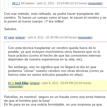
#6.2.1
MCaetano - julio 11, 2011 - 10:24 AM (10:24 horas) (
responder
)
Con ese método, más refinado, se podrá hacer transplante del
cerebro. Te hacen un cuerpo como el tuyo, te sacan el cerebro y se
lo ponen al nuevo cuerpo. ¡Y tira millas!
Saludos.
#7
yack
(
enlace
) - julio 9, 2011 - 02:39 PM (14:39 horas) (
responder
)
Con esta técnica trasplantar un cerebro queda fuera de lo
posible, ya que incluyen muchísimos otros factores que no lo
hace práctico (como el hecho de que las conexiones internas
dependen de nuestra experiencia en la vida, etc).
Sin embargo, eso no significa que no llegará el día en que
podamos "clonar" nuestro cerebro con otras técnicas (como ya
hemos visto en varios artículos pasados en eliax).
#7.1
José Elías
(
enlace
) - julio 9, 2011 - 03:04 PM (15:04 horas)
(
responder
)
Patrañas, es mentira!, seguro es un fraude como esa tonta historia
de que el hombre piso la luna!
En fin para mi es una noticia formidable, no una sorpresa ya que