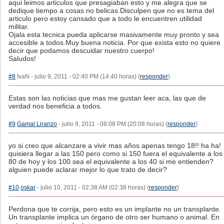
aqui leimos articulos que presagiaban esto y me alegra que se
dedique tiempo a cosas no belicas.Disculpen que no es tema del
articulo pero estoy cansado que a todo le encuentren utilidad
militar.
Ojala esta tecnica pueda aplicarse masivamente muy pronto y sea
accesible a todos.Muy buena noticia. Por que exista esto no quiere
decir que podamos descuidar nuestro cuerpo!
Saludos!
#8
IvaN - julio 9, 2011 - 02:40 PM (14:40 horas) (
responder
)
Estas son las noticias que mas me gustan leer aca, las que de
verdad nos beneficia a todos.
#9
Gamal Liranzo
- julio 9, 2011 - 08:08 PM (20:08 horas) (
responder
)
yo si creo que alcanzare a vivir mas años apenas tengo 18!! ha ha!
quisiera llegar a las 150 pero como si 150 fuera el equivalente a los
80 de hoy y los 100 sea el equivalente a los 40 si me entienden?
alguien puede aclarar mejor lo que trato de decir?
#10
oskar
- julio 10, 2011 - 02:38 AM (02:38 horas) (
responder
)
Perdona que te corrija, pero esto es un implante no un transplante.
Un transplante implica un órgano de otro ser humano o animal. En