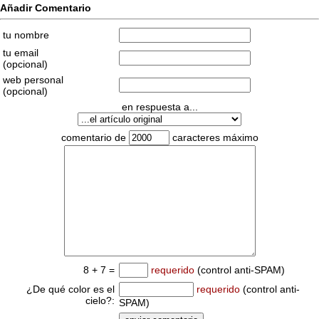
Añadir Comentario
tu nombre
tu email
(opcional)
web personal
(opcional)
en respuesta a...
comentario de
caracteres máximo
8 + 7 =
requerido
(control anti-SPAM)
¿De qué color es el
requerido
(control anti-
cielo?:
SPAM)