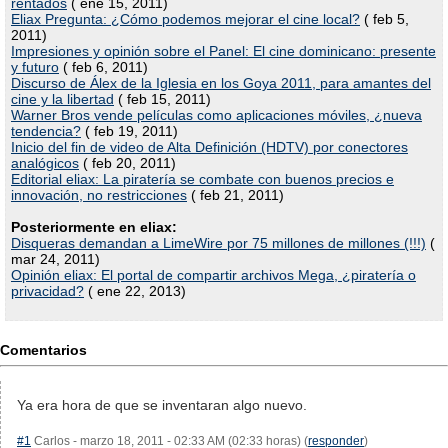
rentados
( ene 15, 2011)
Eliax Pregunta: ¿Cómo podemos mejorar el cine local?
( feb 5,
2011)
Impresiones y opinión sobre el Panel: El cine dominicano: presente
y futuro
( feb 6, 2011)
Discurso de Álex de la Iglesia en los Goya 2011, para amantes del
cine y la libertad
( feb 15, 2011)
Warner Bros vende películas como aplicaciones móviles, ¿nueva
tendencia?
( feb 19, 2011)
Inicio del fin de video de Alta Definición (HDTV) por conectores
analógicos
( feb 20, 2011)
Editorial eliax: La piratería se combate con buenos precios e
innovación, no restricciones
( feb 21, 2011)
Posteriormente en eliax:
Disqueras demandan a LimeWire por 75 millones de millones (!!!)
(
mar 24, 2011)
Opinión eliax: El portal de compartir archivos Mega, ¿piratería o
privacidad?
( ene 22, 2013)
Comentarios
Ya era hora de que se inventaran algo nuevo.
#1
Carlos - marzo 18, 2011 - 02:33 AM (02:33 horas) (
responder
)