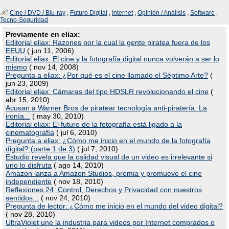
Cine / DVD / Blu-ray
,
Futuro Digital
,
Internet
,
Opinión / Análisis
,
Software
,
Tecno-Seguridad
Previamente en eliax:
Editorial eliax: Razones por la cual la gente piratea fuera de los
EEUU
( jun 11, 2006)
Editorial eliax: El cine y la fotografía digital nunca volverán a ser lo
mismo
( nov 14, 2008)
Pregunta a eliax: ¿Por qué es el cine llamado el Séptimo Arte?
(
jun 23, 2009)
Editorial eliax: Cámaras del tipo HDSLR revolucionando el cine
(
abr 15, 2010)
Acusan a Warner Bros de piratear tecnología anti-piratería. La
ironía...
( may 30, 2010)
Editorial eliax: El futuro de la fotografía está ligado a la
cinematografía
( jul 6, 2010)
Pregunta a eliax: ¿Cómo me inicio en el mundo de la fotografía
digital? (parte 1 de 3)
( jul 7, 2010)
Estudio revela que la calidad visual de un video es irrelevante si
uno lo disfruta
( ago 14, 2010)
Amazon lanza a Amazon Studios, premia y promueve el cine
independiente
( nov 18, 2010)
Reflexiones 24: Control, Derechos y Privacidad con nuestros
sentidos...
( nov 24, 2010)
Pregunta de lector: ¿Cómo me inicio en el mundo del video digital?
( nov 28, 2010)
UltraViolet une la industria para videos por Internet comprados o