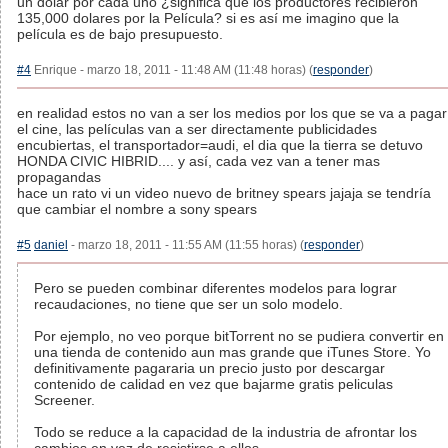
un dolar por cada uno ¿significa que los productores recibieron
135,000 dolares por la Película? si es así me imagino que la
película es de bajo presupuesto.
#4
Enrique - marzo 18, 2011 - 11:48 AM (11:48 horas) (
responder
)
en realidad estos no van a ser los medios por los que se va a pagar
el cine, las películas van a ser directamente publicidades
encubiertas, el transportador=audi, el dia que la tierra se detuvo
HONDA CIVIC HIBRID.... y así, cada vez van a tener mas
propagandas
hace un rato vi un video nuevo de britney spears jajaja se tendría
que cambiar el nombre a sony spears
#5
daniel
- marzo 18, 2011 - 11:55 AM (11:55 horas) (
responder
)
Pero se pueden combinar diferentes modelos para lograr
recaudaciones, no tiene que ser un solo modelo.
Por ejemplo, no veo porque bitTorrent no se pudiera convertir en
una tienda de contenido aun mas grande que iTunes Store. Yo
definitivamente pagararia un precio justo por descargar
contenido de calidad en vez que bajarme gratis peliculas
Screener.
Todo se reduce a la capacidad de la industria de afrontar los