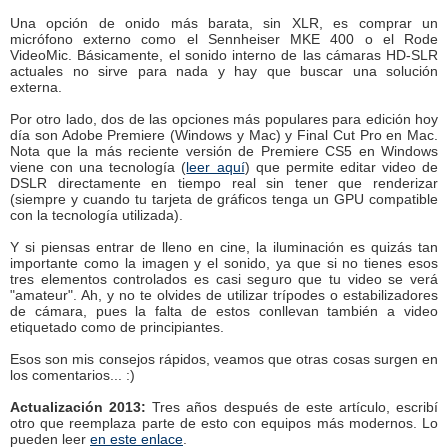
Una opción de onido más barata, sin XLR, es comprar un
micrófono externo como el Sennheiser MKE 400 o el Rode
VideoMic. Básicamente, el sonido interno de las cámaras HD-SLR
actuales no sirve para nada y hay que buscar una solución
externa.
Por otro lado, dos de las opciones más populares para edición hoy
día son Adobe Premiere (Windows y Mac) y Final Cut Pro en Mac.
Nota que la más reciente versión de Premiere CS5 en Windows
viene con una tecnología (
leer aquí
) que permite editar video de
DSLR directamente en tiempo real sin tener que renderizar
(siempre y cuando tu tarjeta de gráficos tenga un GPU compatible
con la tecnología utilizada).
Y si piensas entrar de lleno en cine, la iluminación es quizás tan
importante como la imagen y el sonido, ya que si no tienes esos
tres elementos controlados es casi seguro que tu video se verá
"amateur". Ah, y no te olvides de utilizar trípodes o estabilizadores
de cámara, pues la falta de estos conllevan también a video
etiquetado como de principiantes.
Esos son mis consejos rápidos, veamos que otras cosas surgen en
los comentarios... :)
Actualización 2013:
Tres años después de este artículo, escribí
otro que reemplaza parte de esto con equipos más modernos. Lo
pueden leer
en este enlace
.