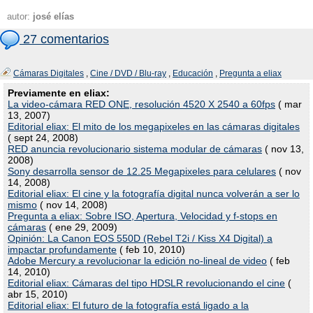
autor:
josé elías
27 comentarios
Cámaras Digitales
,
Cine / DVD / Blu-ray
,
Educación
,
Pregunta a eliax
Previamente en eliax:
La video-cámara RED ONE, resolución 4520 X 2540 a 60fps
( mar
13, 2007)
Editorial eliax: El mito de los megapixeles en las cámaras digitales
( sept 24, 2008)
RED anuncia revolucionario sistema modular de cámaras
( nov 13,
2008)
Sony desarrolla sensor de 12.25 Megapixeles para celulares
( nov
14, 2008)
Editorial eliax: El cine y la fotografía digital nunca volverán a ser lo
mismo
( nov 14, 2008)
Pregunta a eliax: Sobre ISO, Apertura, Velocidad y f-stops en
cámaras
( ene 29, 2009)
Opinión: La Canon EOS 550D (Rebel T2i / Kiss X4 Digital) a
impactar profundamente
( feb 10, 2010)
Adobe Mercury a revolucionar la edición no-lineal de video
( feb
14, 2010)
Editorial eliax: Cámaras del tipo HDSLR revolucionando el cine
(
abr 15, 2010)
Editorial eliax: El futuro de la fotografía está ligado a la