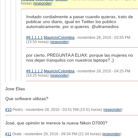
horas) (
responder
)
Invitado cordialmente a pasar cuando quieras, trato de
publicar uno diario, igual en Twitter los publico
automaticamente, por si quieres. @ultramedios
#9.1.1.1.1
MauricioColombia
- noviembre 28, 2010 - 03:55 PM
(15:55 horas) (
responder
)
por cierto, PREGUNTA A ELIAX: porque las mujeres no
nos dejan tranquilos con nuestros laptops? ;)
#9.1.1.1.2
MauricioColombia
- noviembre 28, 2010 - 04:25 PM
(16:25 horas) (
responder
)
Jose Elias
Que software utilizas?
#10
Pedro - noviembre 28, 2010 - 03:51 PM (15:51 horas) (
responder
)
José, que opinión te merece la nueva Nikon D7000?
#11
Orate - noviembre 28, 2010 - 09:34 PM (21:34 horas) (
responder
)