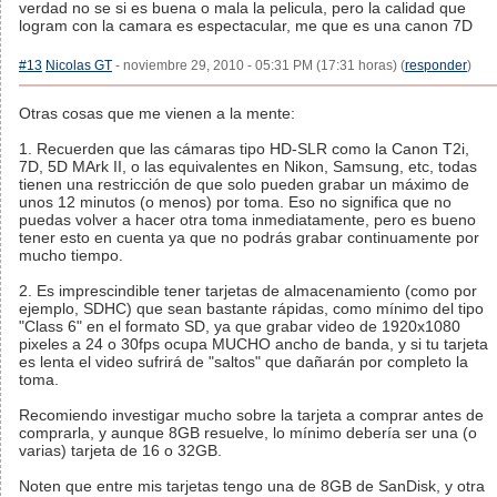
verdad no se si es buena o mala la pelicula, pero la calidad que
logram con la camara es espectacular, me que es una canon 7D
#13
Nicolas GT
- noviembre 29, 2010 - 05:31 PM (17:31 horas) (
responder
)
Otras cosas que me vienen a la mente:
1. Recuerden que las cámaras tipo HD-SLR como la Canon T2i,
7D, 5D MArk II, o las equivalentes en Nikon, Samsung, etc, todas
tienen una restricción de que solo pueden grabar un máximo de
unos 12 minutos (o menos) por toma. Eso no significa que no
puedas volver a hacer otra toma inmediatamente, pero es bueno
tener esto en cuenta ya que no podrás grabar continuamente por
mucho tiempo.
2. Es imprescindible tener tarjetas de almacenamiento (como por
ejemplo, SDHC) que sean bastante rápidas, como mínimo del tipo
"Class 6" en el formato SD, ya que grabar video de 1920x1080
pixeles a 24 o 30fps ocupa MUCHO ancho de banda, y si tu tarjeta
es lenta el video sufrirá de "saltos" que dañarán por completo la
toma.
Recomiendo investigar mucho sobre la tarjeta a comprar antes de
comprarla, y aunque 8GB resuelve, lo mínimo debería ser una (o
varias) tarjeta de 16 o 32GB.
Noten que entre mis tarjetas tengo una de 8GB de SanDisk, y otra