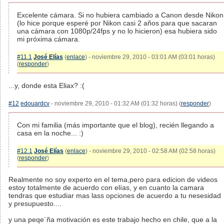
Excelente cámara. Si no hubiera cambiado a Canon desde Nikon
(lo hice porque esperé por Nikon casi 2 años para que sacaran
una cámara con 1080p/24fps y no lo hicieron) esa hubiera sido
mi próxima cámara.
#11.1
José Elías
(
enlace
) - noviembre 29, 2010 - 03:01 AM (03:01 horas)
(
responder
)
...y, donde esta Eliax? :(
#12
edouardcv
- noviembre 29, 2010 - 01:32 AM (01:32 horas) (
responder
)
Con mi familia (más importante que el blog), recién llegando a
casa en la noche... :)
#12.1
José Elías
(
enlace
) - noviembre 29, 2010 - 02:58 AM (02:58 horas)
(
responder
)
Realmente no soy experto en el tema,pero para edicion de videos
estoy totalmente de acuerdo con elías, y en cuanto la camara
tendras que estudiar mas lass opciones de acuerdo a tu nesesidad
y presupuesto....
y una peqe¨ña motivación es este trabajo hecho en chile, que a la