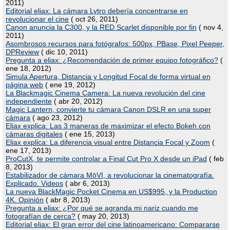
2011)
Editorial eliax: La cámara Lytro debería concentrarse en
revolucionar el cine
( oct 26, 2011)
Canon anuncia la C300, y la RED Scarlet disponible por fin
( nov 4,
2011)
Asombrosos recursos para fotógrafos: 500px, PBase, Pixel Peeper,
DPReview
( dic 10, 2011)
Pregunta a eliax: ¿Recomendación de primer equipo fotográfico?
(
ene 18, 2012)
Simula Apertura, Distancia y Longitud Focal de forma virtual en
página web
( ene 19, 2012)
La Blackmagic Cinema Camera: La nueva revolución del cine
independiente
( abr 20, 2012)
Magic Lantern, convierte tu cámara Canon DSLR en una super
cámara
( ago 23, 2012)
Eliax explica: Las 3 maneras de maximizar el efecto Bokeh con
cámaras digitales
( ene 15, 2013)
Eliax explica: La diferencia visual entre Distancia Focal y Zoom
(
ene 17, 2013)
ProCutX, te permite controlar a Final Cut Pro X desde un iPad
( feb
8, 2013)
Estabilizador de cámara MōVI, a revolucionar la cinematografía.
Explicado. Videos
( abr 6, 2013)
La nueva BlackMagic Pocket Cinema en US$995, y la Production
4K. Opinión
( abr 8, 2013)
Pregunta a eliax: ¿Por qué se agranda mi nariz cuando me
fotografían de cerca?
( may 20, 2013)
Editorial eliax: El gran error del cine latinoamericano: Compararse