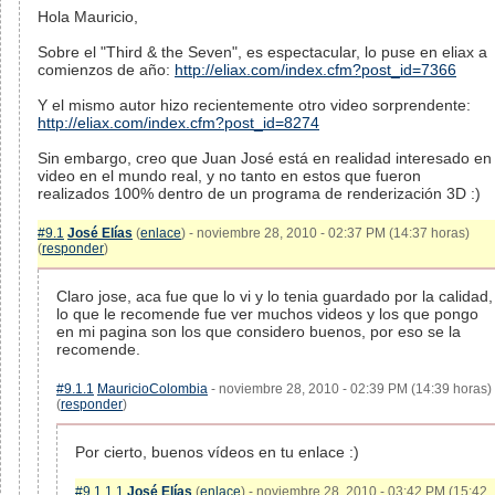
Hola Mauricio,
Sobre el "Third & the Seven", es espectacular, lo puse en eliax a
comienzos de año:
http://eliax.com/index.cfm?post_id=7366
Y el mismo autor hizo recientemente otro video sorprendente:
http://eliax.com/index.cfm?post_id=8274
Sin embargo, creo que Juan José está en realidad interesado en
video en el mundo real, y no tanto en estos que fueron
realizados 100% dentro de un programa de renderización 3D :)
#9.1
José Elías
(
enlace
) - noviembre 28, 2010 - 02:37 PM (14:37 horas)
(
responder
)
Claro jose, aca fue que lo vi y lo tenia guardado por la calidad,
lo que le recomende fue ver muchos videos y los que pongo
en mi pagina son los que considero buenos, por eso se la
recomende.
#9.1.1
MauricioColombia
- noviembre 28, 2010 - 02:39 PM (14:39 horas)
(
responder
)
Por cierto, buenos vídeos en tu enlace :)
#9.1.1.1
José Elías
(
enlace
) - noviembre 28, 2010 - 03:42 PM (15:42