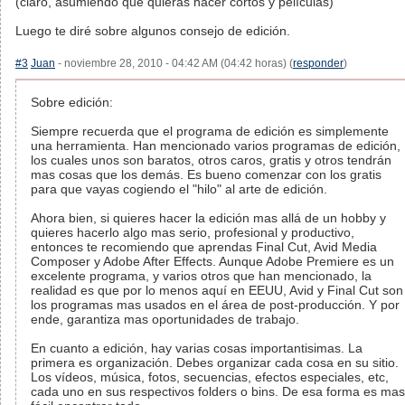
(claro, asumiendo que quieras hacer cortos y películas)
Luego te diré sobre algunos consejo de edición.
#3
Juan
- noviembre 28, 2010 - 04:42 AM (04:42 horas) (
responder
)
Sobre edición:
Siempre recuerda que el programa de edición es simplemente
una herramienta. Han mencionado varios programas de edición,
los cuales unos son baratos, otros caros, gratis y otros tendrán
mas cosas que los demás. Es bueno comenzar con los gratis
para que vayas cogiendo el "hilo" al arte de edición.
Ahora bien, si quieres hacer la edición mas allá de un hobby y
quieres hacerlo algo mas serio, profesional y productivo,
entonces te recomiendo que aprendas Final Cut, Avid Media
Composer y Adobe After Effects. Aunque Adobe Premiere es un
excelente programa, y varios otros que han mencionado, la
realidad es que por lo menos aquí en EEUU, Avid y Final Cut son
los programas mas usados en el área de post-producción. Y por
ende, garantiza mas oportunidades de trabajo.
En cuanto a edición, hay varias cosas importantisimas. La
primera es organización. Debes organizar cada cosa en su sitio.
Los vídeos, música, fotos, secuencias, efectos especiales, etc,
cada uno en sus respectivos folders o bins. De esa forma es mas