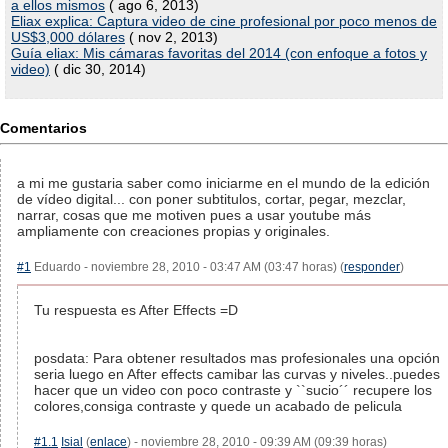
a ellos mismos
( ago 6, 2013)
Eliax explica: Captura video de cine profesional por poco menos de
US$3,000 dólares
( nov 2, 2013)
Guía eliax: Mis cámaras favoritas del 2014 (con enfoque a fotos y
video)
( dic 30, 2014)
Comentarios
a mi me gustaria saber como iniciarme en el mundo de la edición
de vídeo digital... con poner subtitulos, cortar, pegar, mezclar,
narrar, cosas que me motiven pues a usar youtube más
ampliamente con creaciones propias y originales.
#1
Eduardo - noviembre 28, 2010 - 03:47 AM (03:47 horas) (
responder
)
Tu respuesta es After Effects =D
posdata: Para obtener resultados mas profesionales una opción
seria luego en After effects camibar las curvas y niveles..puedes
hacer que un video con poco contraste y ``sucio´´ recupere los
colores,consiga contraste y quede un acabado de pelicula
#1.1
Isial
(
enlace
) - noviembre 28, 2010 - 09:39 AM (09:39 horas)