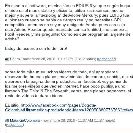
En cuanto al software, mi elección es EDIUS 6 ya que según lo que
e leído es el mas estable y eficiente, utiliza los recursos mucho
mejor y supera la "tecnología" de Adobe Mercury, pues EDIUS fue
el pionero cuando se habla de tiempo real y no necesitas GPU
compatible, ademas no soy muy amigo de Adobe pues con solo
usar Adobe Reader quede marcado con su lentitud, me cambie a
Foxit Reader, y me pregunte: Como es que programan la gente de
adobe?
Estoy de acuerdo con lo del foro!
#8
Pedro - noviembre 28, 2010 - 01:12 PM (13:12 horas) (
responder
)
sobre todo mira muuuuchos videos de todo, ahi aprenderas
observando, buenos planos, movimientos de camara, sonido, etc. si
quieres en la pagina de mi productora en facebook voy poniendo
los mejores videos que veo en internet, hace poco publique uno
llamado The Third & The Seventh, veras unos planos hermosos, el
resto de videos te daran ideas:
EL sitio:
http://www.facebook.com/pages/Bogota-
Colombia/Ultramedios-produciendo-ideas/126050380776766?ref=ts
#9
MauricioColombia
- noviembre 28, 2010 - 11:37 AM (11:37 horas)
(
responder
)