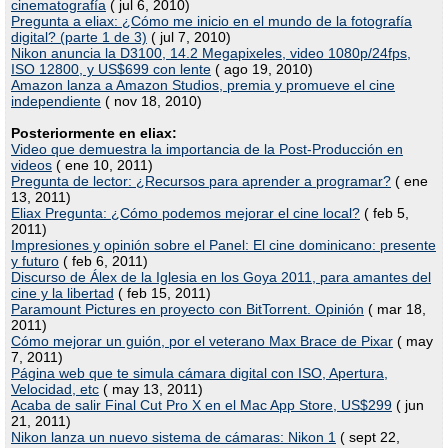
cinematografía
( jul 6, 2010)
Pregunta a eliax: ¿Cómo me inicio en el mundo de la fotografía
digital? (parte 1 de 3)
( jul 7, 2010)
Nikon anuncia la D3100, 14.2 Megapixeles, video 1080p/24fps,
ISO 12800, y US$699 con lente
( ago 19, 2010)
Amazon lanza a Amazon Studios, premia y promueve el cine
independiente
( nov 18, 2010)
Posteriormente en eliax:
Video que demuestra la importancia de la Post-Producción en
videos
( ene 10, 2011)
Pregunta de lector: ¿Recursos para aprender a programar?
( ene
13, 2011)
Eliax Pregunta: ¿Cómo podemos mejorar el cine local?
( feb 5,
2011)
Impresiones y opinión sobre el Panel: El cine dominicano: presente
y futuro
( feb 6, 2011)
Discurso de Álex de la Iglesia en los Goya 2011, para amantes del
cine y la libertad
( feb 15, 2011)
Paramount Pictures en proyecto con BitTorrent. Opinión
( mar 18,
2011)
Cómo mejorar un guión, por el veterano Max Brace de Pixar
( may
7, 2011)
Página web que te simula cámara digital con ISO, Apertura,
Velocidad, etc
( may 13, 2011)
Acaba de salir Final Cut Pro X en el Mac App Store, US$299
( jun
21, 2011)
Nikon lanza un nuevo sistema de cámaras: Nikon 1
( sept 22,