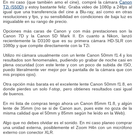
En mi caso (que también amo el cine), compré la cámara
Canon
T2i (550D)
y estoy bastante feliz. Graba video de 1080p a 24fps al
igual que una transferencia del cine a Blu-ray, así como en otras
resoluciones y fps, y su sensibilidad en condiciones de baja luz es
inigualable en su rango de precio.
Opciones más caras de Canon y con más prestaciones son la
Canon 7D y la Canon 5D Mark II. En cuanto a Nikon, lanzó
recientemente la D3100 que es su primera cámara HD-SLR con
1080p y que compite directamente con la T2i.
Utilizo mi cámara usualmente con un lente Canon 50mm f1.4 y los
resultados son fenomenales, pudiendo yo grabar de noche casi en
plena oscuridad (con este lente y con un poco de subida de ISO,
puedo literalmente ver mejor por la pantalla de la cámara que con
mis propios ojos).
Otra opción más barata es el excelente lente Canon 50mm f1.8, en
donde pierdes un solo
f-stop
, pero obtienes resultados casi igual
de buenos.
En mi lista de compras tengo ahora un Canon 85mm f1.8, y algún
lente de 35mm (no se si de Canon aun, pues este no goza de la
misma calidad que el 50mm y 85mm según he leído en la Web).
Algo que no debes olvidar es el sonido. En mi caso planeo comprar
una unidad externa, posiblemente el Zoom H4n con un micrófono
externo con conector XLR.