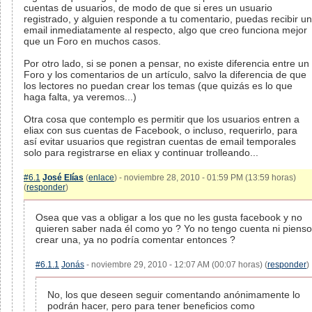
cuentas de usuarios, de modo de que si eres un usuario
registrado, y alguien responde a tu comentario, puedas recibir un
email inmediatamente al respecto, algo que creo funciona mejor
que un Foro en muchos casos.
Por otro lado, si se ponen a pensar, no existe diferencia entre un
Foro y los comentarios de un artículo, salvo la diferencia de que
los lectores no puedan crear los temas (que quizás es lo que
haga falta, ya veremos...)
Otra cosa que contemplo es permitir que los usuarios entren a
eliax con sus cuentas de Facebook, o incluso, requerirlo, para
así evitar usuarios que registran cuentas de email temporales
solo para registrarse en eliax y continuar trolleando...
#6.1
José Elías
(
enlace
) - noviembre 28, 2010 - 01:59 PM (13:59 horas)
(
responder
)
Osea que vas a obligar a los que no les gusta facebook y no
quieren saber nada él como yo ? Yo no tengo cuenta ni pienso
crear una, ya no podría comentar entonces ?
#6.1.1
Jonás
- noviembre 29, 2010 - 12:07 AM (00:07 horas) (
responder
)
No, los que deseen seguir comentando anónimamente lo
podrán hacer, pero para tener beneficios como