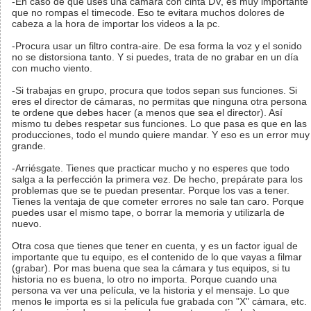
-En caso de que uses una camara con cinta DV, es muy importante
que no rompas el timecode. Eso te evitara muchos dolores de
cabeza a la hora de importar los videos a la pc.
-Procura usar un filtro contra-aire. De esa forma la voz y el sonido
no se distorsiona tanto. Y si puedes, trata de no grabar en un día
con mucho viento.
-Si trabajas en grupo, procura que todos sepan sus funciones. Si
eres el director de cámaras, no permitas que ninguna otra persona
te ordene que debes hacer (a menos que sea el director). Así
mismo tu debes respetar sus funciones. Lo que pasa es que en las
producciones, todo el mundo quiere mandar. Y eso es un error muy
grande.
-Arriésgate. Tienes que practicar mucho y no esperes que todo
salga a la perfección la primera vez. De hecho, prepárate para los
problemas que se te puedan presentar. Porque los vas a tener.
Tienes la ventaja de que cometer errores no sale tan caro. Porque
puedes usar el mismo tape, o borrar la memoria y utilizarla de
nuevo.
Otra cosa que tienes que tener en cuenta, y es un factor igual de
importante que tu equipo, es el contenido de lo que vayas a filmar
(grabar). Por mas buena que sea la cámara y tus equipos, si tu
historia no es buena, lo otro no importa. Porque cuando una
persona va ver una película, ve la historia y el mensaje. Lo que
menos le importa es si la película fue grabada con "X" cámara, etc.