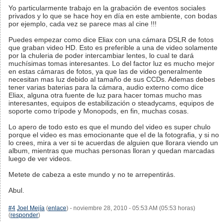
Yo particularmente trabajo en la grabación de eventos sociales
privados y lo que se hace hoy en día en este ambiente, con bodas
por ejemplo, cada vez se parece mas al cine !!!
Puedes empezar como dice Eliax con una cámara DSLR de fotos
que graban video HD. Esto es preferible a una de video solamente
por la chuleria de poder intercambiar lentes, lo cual te dará
muchísimas tomas interesantes. Lo del factor luz es mucho mejor
en estas cámaras de fotos, ya que las de video generalmente
necesitan mas luz debido al tamaño de sus CCDs. Ademas debes
tener varias baterias para la cámara, audio externo como dice
Eliax, alguna otra fuente de luz para hacer tomas mucho mas
interesantes, equipos de estabilización o steadycams, equipos de
soporte como trípode y Monopods, en fin, muchas cosas.
Lo apero de todo esto es que el mundo del video es super chulo
porque el video es mas emocionante que el de la fotografia, y si no
lo crees, mira a ver si te acuerdas de alguien que llorara viendo un
album, mientras que muchas personas lloran y quedan marcadas
luego de ver videos.
Metete de cabeza a este mundo y no te arrepentirás.
Abul.
#4
Joel Mejía
(
enlace
) - noviembre 28, 2010 - 05:53 AM (05:53 horas)
(
responder
)