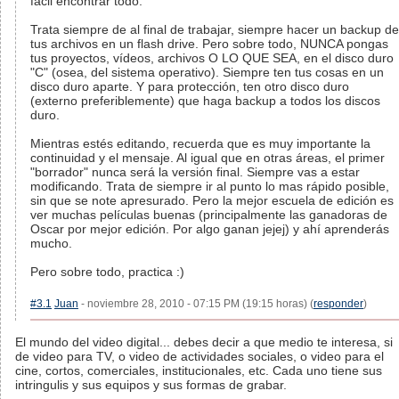
fácil encontrar todo.
Trata siempre de al final de trabajar, siempre hacer un backup de
tus archivos en un flash drive. Pero sobre todo, NUNCA pongas
tus proyectos, vídeos, archivos O LO QUE SEA, en el disco duro
"C" (osea, del sistema operativo). Siempre ten tus cosas en un
disco duro aparte. Y para protección, ten otro disco duro
(externo preferiblemente) que haga backup a todos los discos
duro.
Mientras estés editando, recuerda que es muy importante la
continuidad y el mensaje. Al igual que en otras áreas, el primer
"borrador" nunca será la versión final. Siempre vas a estar
modificando. Trata de siempre ir al punto lo mas rápido posible,
sin que se note apresurado. Pero la mejor escuela de edición es
ver muchas películas buenas (principalmente las ganadoras de
Oscar por mejor edición. Por algo ganan jejej) y ahí aprenderás
mucho.
Pero sobre todo, practica :)
#3.1
Juan
- noviembre 28, 2010 - 07:15 PM (19:15 horas) (
responder
)
El mundo del video digital... debes decir a que medio te interesa, si
de video para TV, o video de actividades sociales, o video para el
cine, cortos, comerciales, institucionales, etc. Cada uno tiene sus
intringulis y sus equipos y sus formas de grabar.