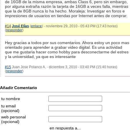
de 16GB de la misma empresa, ambas Class 6, pero sin embargo,
por alguna extraña razón la tarjeta de 16GB a veces falla, mientras
que la de 8GB nunca lo ha hecho. Moraleja: Investigar en foros e
impresiones de usuarios en tiendas por Internet antes de comprar.
#14
José Elías
(
enlace
) - noviembre 29, 2010 - 05:43 PM (17:43 horas)
(
responder
)
Hey gracias a todos por sus comentarios. Ahora estoy un poco mas
orientado para aprender a grabar video digital. Es una actividad
que me gustaria hacer como hobby para desconectarme del estres
y la universidad, ya que es interesante
#15
Juan Jose Polanco A. - diciembre 3, 2010 - 03:40 PM (15:40 horas)
(
responder
)
Añadir Comentario
tu nombre
tu email
(opcional)
web personal
(opcional)
en respuesta a...