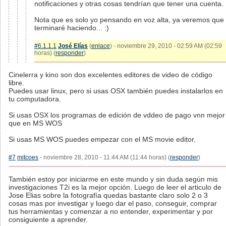
notificaciones y otras cosas tendrían que tener una cuenta.
Nota que es solo yo pensando en voz alta, ya veremos que
terminaré haciendo... :)
#6.1.1.1
José Elías
(
enlace
) - noviembre 29, 2010 - 02:59 AM (02:59
horas) (
responder
)
Cinelerra y kino son dos excelentes editores de video de código
libre.
Puedes usar linux, pero si usas OSX también puedes instalarlos en
tu computadora.
Si usas OSX los programas de edición de vddeo de pago vnn mejor
que en MS WOS
Si usas MS WOS puedes empezar con el MS movie editor.
#7
mitcoes
- noviembre 28, 2010 - 11:44 AM (11:44 horas) (
responder
)
También estoy por iniciarme en este mundo y sin duda según mis
investigaciones T2i es la mejor opción. Luego de leer el articulo de
Jose Elias sobre la fotografía quedas bastante claro solo 2 o 3
cosas mas por investigar y luego dar el paso, conseguir, comprar
tus herramientas y comenzar a no entender, experimentar y por
consiguiente a aprender.