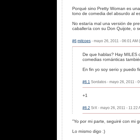
Porqué sino Pretty Woman es una d
tono de comedia del absurdo al est
No estaría mal una versión de pre
caballería con su Don Quijote, o s
#6
mitcoes
- mayo 26, 2011 - 06:01 AM (
De que hablas? Hay MILES de
comedias románticas también 
En fin yo soy serio y puedo 
#6.1
Sordatos - mayo 26, 2011 - 0
+1
#6.2
SrX - mayo 26, 2011 - 11:22 
"Yo por mi parte, seguiré con mi g
Lo mismo digo :)