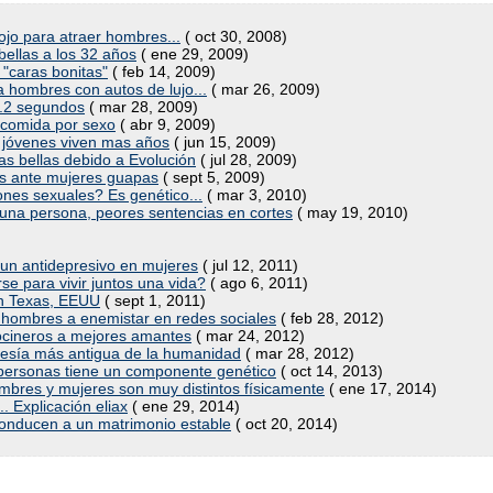
ojo para atraer hombres...
( oct 30, 2008)
bellas a los 32 años
( ene 29, 2009)
"caras bonitas"
( feb 14, 2009)
a hombres con autos de lujo...
( mar 26, 2009)
.2 segundos
( mar 28, 2009)
 comida por sexo
( abr 9, 2009)
 jóvenes viven mas años
( jun 15, 2009)
s bellas debido a Evolución
( jul 28, 2009)
os ante mujeres guapas
( sept 5, 2009)
nes sexuales? Es genético...
( mar 3, 2010)
 una persona, peores sentencias en cortes
( may 19, 2010)
un antidepresivo en mujeres
( jul 12, 2011)
se para vivir juntos una vida?
( ago 6, 2011)
n Texas, EEUU
( sept 1, 2011)
hombres a enemistar en redes sociales
( feb 28, 2012)
cocineros a mejores amantes
( mar 24, 2012)
pocresía más antigua de la humanidad
( mar 28, 2012)
 personas tiene un componente genético
( oct 14, 2013)
mbres y mujeres son muy distintos físicamente
( ene 17, 2014)
.. Explicación eliax
( ene 29, 2014)
 conducen a un matrimonio estable
( oct 20, 2014)