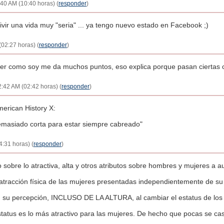
40 AM (10:40 horas) (
responder
)
ivir una vida muy "seria" ... ya tengo nuevo estado en Facebook ;)
02:27 horas) (
responder
)
ser como soy me da muchos puntos, eso explica porque pasan ciertas c
2:42 AM (02:42 horas) (
responder
)
erican History X:
 demasiado corta para estar siempre cabreado"
4:31 horas) (
responder
)
sobre lo atractiva, alta y otros atributos sobre hombres y mujeres a a
atracción física de las mujeres presentadas independientemente de su 
 su percepción, INCLUSO DE LA ALTURA, al cambiar el estatus de los
tatus es lo más atractivo para las mujeres. De hecho que pocas se cas