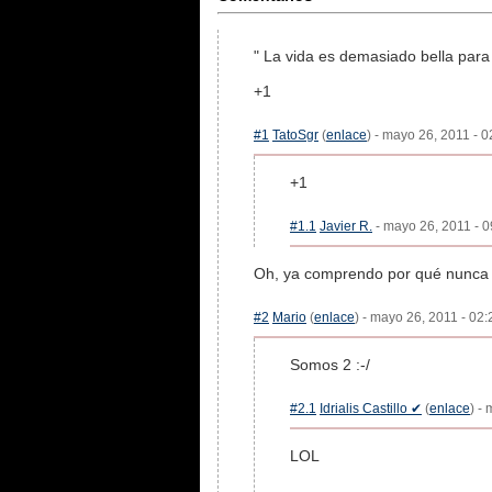
" La vida es demasiado bella para v
+1
#1
TatoSgr
(
enlace
) - mayo 26, 2011 - 0
+1
#1.1
Javier R.
- mayo 26, 2011 - 0
Oh, ya comprendo por qué nunca l
#2
Mario
(
enlace
) - mayo 26, 2011 - 02:
Somos 2 :-/
#2.1
Idrialis Castillo ✔
(
enlace
) -
LOL