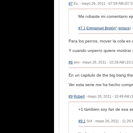
#7
Ex. - mayo 26, 2011 - 07:59 AM (07:5
Me robaste mi comentario eje
#7.1
Emmanuel Bretón²
(
enlace
) 
Para los perros, mover la cola es
Y cuando unperro quiere mostrar s
#8
anv - mayo 26, 2011 - 10:28 AM (10:2
En un capitulo de the big bang the
Ver esta serie me ha hecho compr
#9
Robert
- mayo 26, 2011 - 10:49 AM (1
+1 tambien soy fan de esa se
#9.1
SrX - mayo 26, 2011 - 11:20 