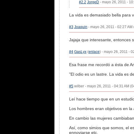
#2.2
JorgeD
- mayo 26, 2011 - 10:
La vida es demasiado bella para v
#3
Joaquin
- mayo 26, 2011 - 02:27 AM (
Jajaja que interesante, entonces 
#4
GasLyx
(
enlace
) - mayo 26, 2011 - 0
Esa frase me recordó a ésta de Am
"El odio es un lastre. La vida es
#5
wilber - mayo 26, 2011 - 04:31 AM (0
Leí hace tiempo que en un estudio 
Los hombres eran objetivos en la 
En cambio las mujeres cambiaban
Así, como simios que somos, el es
ennoviarse etc.