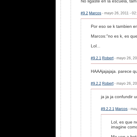
No ligaste en la escuela, tam
#9.2
Marcos
- mayo 26, 2011 - 02
Por eso se k tambien er
Marcos:"no es k, es qu
Lol...
#9.2.1
Robert
- mayo 26, 20
HAAAjajajaja. parece q
#9.2.2
Robert
- mayo 26, 20
ja ja ja confundir 
#9.2.2.1
Marcos
- may
Lol, es que n
imagine como
Me van a bota