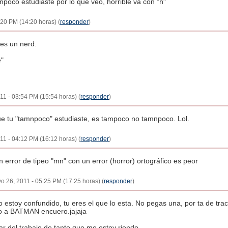
npoco estudiaste por lo que veo, horrible va con "h"
:20 PM (14:20 horas) (
responder
)
es un nerd.
e"
11 - 03:54 PM (15:54 horas) (
responder
)
ue tu "tamnpoco" estudiaste, es tampoco no tamnpoco. Lol.
11 - 04:12 PM (16:12 horas) (
responder
)
un error de tipeo "mn" con un error (horror) ortográfico es peor
o 26, 2011 - 05:25 PM (17:25 horas) (
responder
)
o estoy confundido, tu eres el que lo esta. No pegas una, por ta de trac
 a BATMAN encuero.jajaja
r del trabajo de tanto que me estoy riendo.