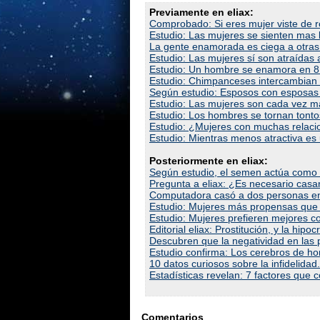
Previamente en eliax:
Comprobado: Si eres mujer viste de r
Estudio: Las mujeres se sienten mas 
La gente enamorada es ciega a otras 
Estudio: Las mujeres sí son atraídas 
Estudio: Un hombre se enamora en 8
Estudio: Chimpanceses intercambian
Según estudio: Esposos con esposas
Estudio: Las mujeres son cada vez ma
Estudio: Los hombres se tornan tont
Estudio: ¿Mujeres con muchas relacio
Estudio: Mientras menos atractiva es
Posteriormente en eliax:
Según estudio, el semen actúa como 
Pregunta a eliax: ¿Es necesario casar
Computadora casó a dos personas e
Estudio: Mujeres más propensas que 
Estudio: Mujeres prefieren mejores 
Editorial eliax: Prostitución, y la hi
Descubren que la negatividad en las
Estudio confirma: Los cerebros de ho
10 datos curiosos sobre la infidelidad.
Estadísticas revelan: 7 factores que
Comentarios