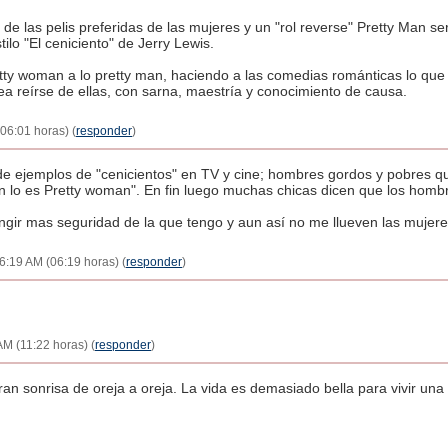
e las pelis preferidas de las mujeres y un "rol reverse" Pretty Man se
ilo "El ceniciento" de Jerry Lewis.
tty woman a lo pretty man, haciendo a las comedias románticas lo que 
ea reírse de ellas, con sarna, maestría y conocimiento de causa.
06:01 horas) (
responder
)
 ejemplos de "cenicientos" en TV y cine; hombres gordos y pobres que
lo es Pretty woman". En fin luego muchas chicas dicen que los hombres
fingir mas seguridad de la que tengo y aun así no me llueven las mujer
6:19 AM (06:19 horas) (
responder
)
AM (11:22 horas) (
responder
)
ran sonrisa de oreja a oreja. La vida es demasiado bella para vivir una