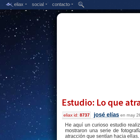
eliax
social
contacto
Estudio: Lo que atr
josé elías
eliax id:
8737
en may 26
He aquí un curioso estudio real
mostraron una serie de fotografí
atracción que sentían hacia ellas.