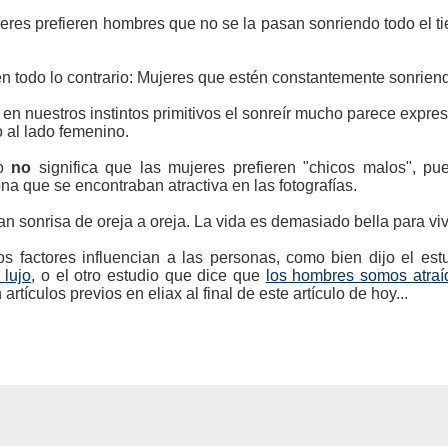
jeres prefieren hombres que no se la pasan sonriendo todo el t
en todo lo contrario: Mujeres que estén constantemente sonrien
 en nuestros instintos primitivos el sonreír mucho parece expre
o al lado femenino.
to
no
significa que las mujeres prefieren "chicos malos", pue
na que se encontraban atractiva en las fotografías.
an sonrisa de oreja a oreja. La vida es demasiado bella para vivi
ros factores influencian a las personas, como bien dijo el e
 lujo
, o el otro estudio que dice que
los hombres somos atraí
rtículos previos en eliax al final de este artículo de hoy...