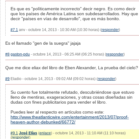
Es que es "políticamente incorrecto" decir negro. Es como decir
que los países de América Latina son subdesarrollados. Hay que
decir "países en vías de desarrollo", que es más bonito.
#7.1
anv - octubre 14, 2013 - 10:30 AM (10:30 horas) (
responder
)
Es el llamado "gen de la suegra" jajaja
#8
gaston-pdu
- octubre 14, 2013 - 06:25 AM (06:25 horas) (
responder
)
Que me dice eliax del libro de Eben Alexander, La prueba del cielo?
#9
Eladio - octubre 14, 2013 - 09:02 AM (09:02 horas) (
responder
)
Su cuento fue totalmente refutado, descubriéndose que estuvo
lleno de mentiras, exageraciones, y otras cosas diseñadas sin
dudas con fines publicitarios para vender el libro.
Puedes leer al respecto en artículos como este:
http://www.theatlanticwire.com/entertainment/2013/07/proof-
heaven-author-debunked/66772/
#9.1
José Elías
(
enlace
) - octubre 14, 2013 - 11:10 AM (11:10 horas)
(
responder
)