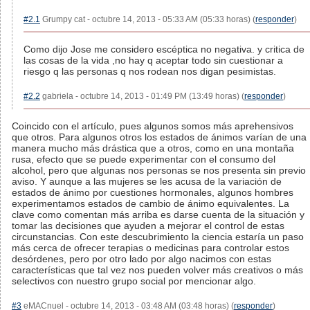
#2.1
Grumpy cat - octubre 14, 2013 - 05:33 AM (05:33 horas) (
responder
)
Como dijo Jose me considero escéptica no negativa. y critica de
las cosas de la vida ,no hay q aceptar todo sin cuestionar a
riesgo q las personas q nos rodean nos digan pesimistas.
#2.2
gabriela - octubre 14, 2013 - 01:49 PM (13:49 horas) (
responder
)
Coincido con el artículo, pues algunos somos más aprehensivos
que otros. Para algunos otros los estados de ánimos varían de una
manera mucho más drástica que a otros, como en una montaña
rusa, efecto que se puede experimentar con el consumo del
alcohol, pero que algunas nos personas se nos presenta sin previo
aviso. Y aunque a las mujeres se les acusa de la variación de
estados de ánimo por cuestiones hormonales, algunos hombres
experimentamos estados de cambio de ánimo equivalentes. La
clave como comentan más arriba es darse cuenta de la situación y
tomar las decisiones que ayuden a mejorar el control de estas
circunstancias. Con este descubrimiento la ciencia estaría un paso
más cerca de ofrecer terapias o medicinas para controlar estos
desórdenes, pero por otro lado por algo nacimos con estas
características que tal vez nos pueden volver más creativos o más
selectivos con nuestro grupo social por mencionar algo.
#3
eMACnuel - octubre 14, 2013 - 03:48 AM (03:48 horas) (
responder
)