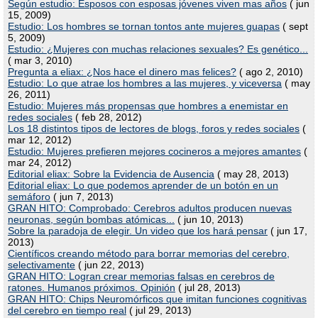
Según estudio: Esposos con esposas jóvenes viven mas años
( jun
15, 2009)
Estudio: Los hombres se tornan tontos ante mujeres guapas
( sept
5, 2009)
Estudio: ¿Mujeres con muchas relaciones sexuales? Es genético...
( mar 3, 2010)
Pregunta a eliax: ¿Nos hace el dinero mas felices?
( ago 2, 2010)
Estudio: Lo que atrae los hombres a las mujeres, y viceversa
( may
26, 2011)
Estudio: Mujeres más propensas que hombres a enemistar en
redes sociales
( feb 28, 2012)
Los 18 distintos tipos de lectores de blogs, foros y redes sociales
(
mar 12, 2012)
Estudio: Mujeres prefieren mejores cocineros a mejores amantes
(
mar 24, 2012)
Editorial eliax: Sobre la Evidencia de Ausencia
( may 28, 2013)
Editorial eliax: Lo que podemos aprender de un botón en un
semáforo
( jun 7, 2013)
GRAN HITO: Comprobado: Cerebros adultos producen nuevas
neuronas, según bombas atómicas...
( jun 10, 2013)
Sobre la paradoja de elegir. Un video que los hará pensar
( jun 17,
2013)
Científicos creando método para borrar memorias del cerebro,
selectivamente
( jun 22, 2013)
GRAN HITO: Logran crear memorias falsas en cerebros de
ratones. Humanos próximos. Opinión
( jul 28, 2013)
GRAN HITO: Chips Neuromórficos que imitan funciones cognitivas
del cerebro en tiempo real
( jul 29, 2013)