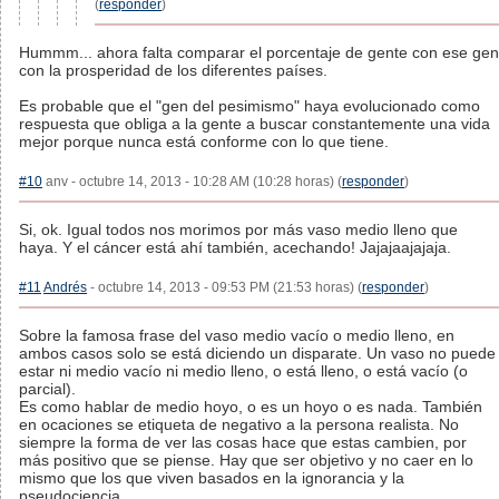
(
responder
)
Hummm... ahora falta comparar el porcentaje de gente con ese gen
con la prosperidad de los diferentes países.
Es probable que el "gen del pesimismo" haya evolucionado como
respuesta que obliga a la gente a buscar constantemente una vida
mejor porque nunca está conforme con lo que tiene.
#10
anv - octubre 14, 2013 - 10:28 AM (10:28 horas) (
responder
)
Si, ok. Igual todos nos morimos por más vaso medio lleno que
haya. Y el cáncer está ahí también, acechando! Jajajaajajaja.
#11
Andrés
- octubre 14, 2013 - 09:53 PM (21:53 horas) (
responder
)
Sobre la famosa frase del vaso medio vacío o medio lleno, en
ambos casos solo se está diciendo un disparate. Un vaso no puede
estar ni medio vacío ni medio lleno, o está lleno, o está vacío (o
parcial).
Es como hablar de medio hoyo, o es un hoyo o es nada. También
en ocaciones se etiqueta de negativo a la persona realista. No
siempre la forma de ver las cosas hace que estas cambien, por
más positivo que se piense. Hay que ser objetivo y no caer en lo
mismo que los que viven basados en la ignorancia y la
pseudociencia.