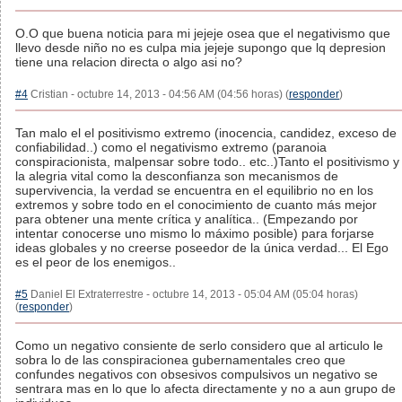
O.O que buena noticia para mi jejeje osea que el negativismo que
llevo desde niño no es culpa mia jejeje supongo que lq depresion
tiene una relacion directa o algo asi no?
#4
Cristian - octubre 14, 2013 - 04:56 AM (04:56 horas) (
responder
)
Tan malo el el positivismo extremo (inocencia, candidez, exceso de
confiabilidad..) como el negativismo extremo (paranoia
conspiracionista, malpensar sobre todo.. etc..)Tanto el positivismo y
la alegria vital como la desconfianza son mecanismos de
supervivencia, la verdad se encuentra en el equilibrio no en los
extremos y sobre todo en el conocimiento de cuanto más mejor
para obtener una mente crítica y analítica.. (Empezando por
intentar conocerse uno mismo lo máximo posible) para forjarse
ideas globales y no creerse poseedor de la única verdad... El Ego
es el peor de los enemigos..
#5
Daniel El Extraterrestre - octubre 14, 2013 - 05:04 AM (05:04 horas)
(
responder
)
Como un negativo consiente de serlo considero que al articulo le
sobra lo de las conspiracionea gubernamentales creo que
confundes negativos con obsesivos compulsivos un negativo se
sentrara mas en lo que lo afecta directamente y no a aun grupo de