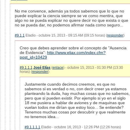
No me convence, además ya todos sabemos que lo que no
puede explicar la ciencia siempre se ve como mentira, que
algo no se pueda explicar no quiere decir no que exista o que
no se pueda dar, no podemos afirmar nada como seguro...
#9.1.1
Eladio - octubre 15, 2013 - 09:15 AM (09:15 horas) (
responder
)
Creo que debes aprender sobre el concepto de "Ausencia
de Evidencia":
http://www.eliax.com/index.cfm?
post_id=10429
#9.1.1.1
José Elías
(
enlace
) - octubre 15, 2013 - 01:30 PM (13:30
horas) (
responder
)
Justamente cuando decimos creemos, es que no
sabemos si es verdad o no, con decir creer ya estamos
planteando la duda, hay muchas cosas que no sabemos,
pero que si pueden existir. Por ejemplo si yo en el siglo
18 me pusiera a hablar de aviones y de maquinas que
vuelan todos me dirían que estoy loco... Se entiende?
Tenemos muchas cosas por descubrir y que realmente
no tenemos idea...
#9.1.1.1.1
Eladio - octubre 16, 2013 - 12:26 PM (12:26 horas)