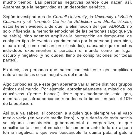
mucho tiempo: Las personas negativas parece que nacen así.
Aparenta que la negatividad es un desorden genético...
Según investigadores de
Cornell University
, la
University of British
Columbia
y el
Toronto's Centre for Addiction and Mental Health
,
estos tienen evidencia de que la eliminación del gen ADRA2b no
solo influencia la memoria emocional de las personas (algo que ya
se sabía), sino además amplifica la percepción en tiempo-real de
cualquier tipo de evento experimentado por la persona (para bien,
o para mal, como indican en el estudio), causando que muchos
individuos experimenten o perciban el mundo como un lugar
oscuro y negativo (y no duden, lleno de conspiraciones por todas
partes).
Es decir, las personas que nacen con este este gen amplifican
naturalmente las cosas negativas del mundo.
Algo curioso es que este gen aparenta variar entre distintos grupos
étnicos del mundo. Por ejemplo, aproximadamente la mitad de los
caucásicos ("gente blanca") tiene aproximadamente este gen,
mientras que afroamericanos ruandeses lo tienen en solo el 10%
de la población.
Así que ya saben, si conocen a alguien que siempre ve el vaso
medio vacío (en vez de medio lleno), y que detrás de toda noticia
ve alguna conspiración gubernamental o corporativa, o que
sencillamente tiene el impulso de comentar ante todo de alguna
forma negativa, o que vive buscándole la quinta pata al gato a