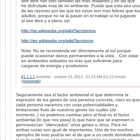
aire libre han sido tambien las mas relajanes y en las que
he disfrutado mas de mi ambiente. Puede que esta sea una
de las razones por las que los ninos son mas felices que los
adultos, porque no se la pasan en el trabajo si no jugando
al aire libre y a pleno sol.
http://es.wikipedia.org/wiki/Serotonina
http://en.wikipedia.org/wiki/Serotonin
Nota: No se recomienda ver directamente al sol porque
puede ocasionar danos permanentes a la vista... Con estar
en ambientes soleados es mas que suficiente para
cargarse de energia y positivismo.
#1.1.1.1
Anonimo - octubre 15, 2013 - 01:23 AM (01:23 horas)
(
responder
)
Seguramente sea el factor ambiental el que determine la
expresión de los genes de una persona concreta, claro es que
cada persona nacemos con unas potencialidades y
limitaciones fruto de nuestros genes los cuales (de
momento..) no podemos cambiar pero al final es el factor
ambiental (lo que nos pasa) lo que hace que se expresen o
permanezcan "silenciados" unos genes u otros. Para mí
ambas cosas son igual de importantes, Uno de los muchos
ejemplos de esto podría ser el de que a un cerdo domésticado
si se le suelta en unas pocas generaciones se convierte en