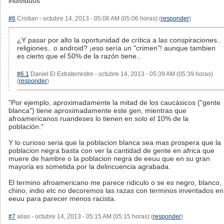
individuos
#6
Cristian - octubre 14, 2013 - 05:06 AM (05:06 horas) (
responder
)
¿Y pasar por alto la oportunidad de crítica a las conspiraciones..
religiones.. o android? ¡eso sería un "crimen"! aunque tambien
es cierto que el 50% de la razón tiene..
#6.1
Daniel El Extraterrestre - octubre 14, 2013 - 05:39 AM (05:39 horas)
(
responder
)
"Por ejemplo, aproximadamente la mitad de los caucásicos ("gente
blanca") tiene aproximadamente este gen, mientras que
afroamericanos ruandeses lo tienen en solo el 10% de la
población."
Y lo curioso seria que la poblacion blanca sea mas prospera que la
poblacion negra basta con ver la cantidad de gente en africa que
muere de hambre o la poblacion negra de eeuu que en su gran
mayoria es sometida por la delincuencia agrabada.
El termino afroamericano me parece ridiculo o se es negro, blanco,
chino, indio etc no decoremos las razas con terminos inventados en
eeuu para parecer menos racista.
#7
alias - octubre 14, 2013 - 05:15 AM (05:15 horas) (
responder
)