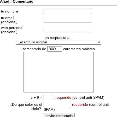
Añadir Comentario
tu nombre
tu email
(opcional)
web personal
(opcional)
en respuesta a...
comentario de
caracteres máximo
5 + 9 =
requerido
(control anti-SPAM)
¿De qué color es el
requerido
(control anti-
cielo?:
SPAM)