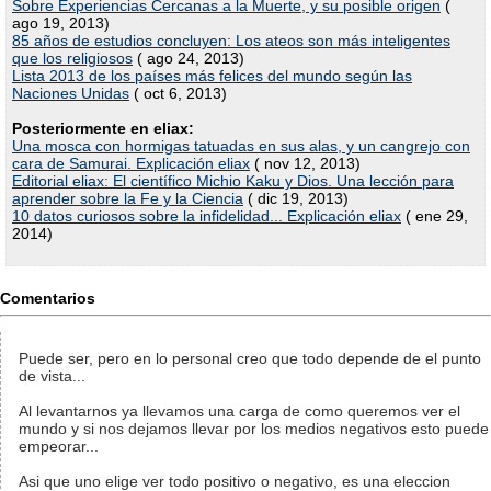
Sobre Experiencias Cercanas a la Muerte, y su posible origen
(
ago 19, 2013)
85 años de estudios concluyen: Los ateos son más inteligentes
que los religiosos
( ago 24, 2013)
Lista 2013 de los países más felices del mundo según las
Naciones Unidas
( oct 6, 2013)
Posteriormente en eliax:
Una mosca con hormigas tatuadas en sus alas, y un cangrejo con
cara de Samurai. Explicación eliax
( nov 12, 2013)
Editorial eliax: El científico Michio Kaku y Dios. Una lección para
aprender sobre la Fe y la Ciencia
( dic 19, 2013)
10 datos curiosos sobre la infidelidad... Explicación eliax
( ene 29,
2014)
Comentarios
Puede ser, pero en lo personal creo que todo depende de el punto
de vista...
Al levantarnos ya llevamos una carga de como queremos ver el
mundo y si nos dejamos llevar por los medios negativos esto puede
empeorar...
Asi que uno elige ver todo positivo o negativo, es una eleccion