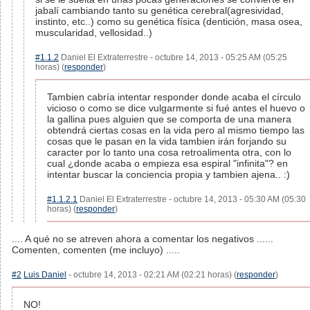
jabalí cambiando tanto su genética cerebral(agresividad,
instinto, etc..) como su genética física (dentición, masa osea,
muscularidad, vellosidad..)
#1.1.2
Daniel El Extraterrestre - octubre 14, 2013 - 05:25 AM (05:25
horas) (
responder
)
Tambien cabría intentar responder donde acaba el círculo
vicioso o como se dice vulgarmente si fué antes el huevo o
la gallina pues alguien que se comporta de una manera
obtendrá ciertas cosas en la vida pero al mismo tiempo las
cosas que le pasan en la vida tambien irán forjando su
caracter por lo tanto una cosa retroalimenta otra, con lo
cual ¿donde acaba o empieza esa espiral "infinita"? en
intentar buscar la conciencia propia y tambien ajena.. :)
#1.1.2.1
Daniel El Extraterrestre - octubre 14, 2013 - 05:30 AM (05:30
horas) (
responder
)
.... A qué no se atreven ahora a comentar los negativos ......
Comenten, comenten (me incluyo) .....
#2
Luis Daniel
- octubre 14, 2013 - 02:21 AM (02:21 horas) (
responder
)
NO!