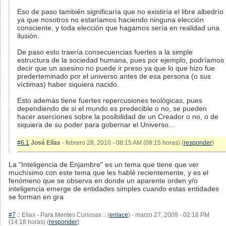
Eso de paso también significaría que no existiría el libre albedrío
ya que nosotros no estaríamos haciendo ninguna elección
consciente, y toda elección que hagamos sería en realidad una
ilusión.
De paso esto traería consecuencias fuertes a la simple
estructura de la sociedad humana, pues por ejemplo, podríamos
decir que un asesino no puede ir preso ya que lo que hizo fue
prederteminado por el universo antes de esa persona (o sus
víctimas) haber siquiera nacido.
Esto además tiene fuertes repercusiones teológicas, pues
dependiendo de si el mundo es predecible o no, se pueden
hacer aserciones sobre la posibilidad de un Creador o no, o de
siquiera de su poder para gobernar el Universo...
#6.1
José Elías
- febrero 28, 2010 - 08:15 AM (08:15 horas) (
responder
)
La "Inteligencia de Enjambre" es un tema que tiene que ver
muchísimo con este tema que les hablé recientemente, y es el
fenómeno que se observa en donde un aparente orden y/o
inteligencia emerge de entidades simples cuando estas entidades
se forman en gra
#7
:: Eliax - Para Mentes Curiosas :: (
enlace
) - marzo 27, 2009 - 02:18 PM
(14:18 horas) (
responder
)