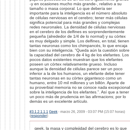
-y en ocasiones mucho más grande-, relativo a su
tamaño o masa corporal. Lo que debería ser
importante para la inteligencia es el número absoluto
de células nerviosas en el cerebro; tener más células
significa potencial para más grandes y complejas
redes neuronales. La densidad de células nerviosas
en el cerebro de los delfines es sorprendentemente
pequeña (alrededor de 1/4 de lo normal) y su córtex
es muy delgado y simple. Los delfines, en total, tienen
tantas neuronas como los chimpancés, lo que encaja
bien con su inteligencia. “Queda aún la cuestión sobre
la capacidad del cerebro de 4 kg de los elefantes. Los
pocos datos existentes muestran que los elefantes
poseen un córtex relativamente grueso. Incluso
aunque la densidad de células parece ser un poco
inferior a la de los humanos, un elefante debe tener
tantas neuronas en su córtex gigantesco como un
humano, entre 10 mil millones y un billón. Aparte de
su proverbial memoria no se conoce nada excepcional
sobre la inteligencia de los elefantes.”. Así que a tener
un poco más de prudencia en las afirmacions; por lo
demás es un excelente artículo.
#3.1.2.1.1.1
Geek
- marzo 26, 2009 - 03:07 PM (15:07 horas)
(
responder
)
geek, la masa y complejidad del cerebro es lo que