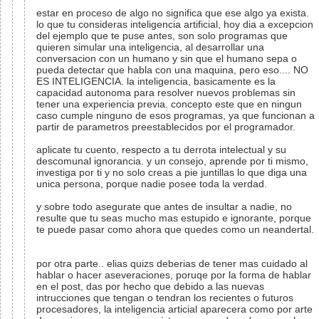
estar en proceso de algo no significa que ese algo ya exista.
lo que tu consideras inteligencia artificial, hoy dia a excepcion
del ejemplo que te puse antes, son solo programas que
quieren simular una inteligencia, al desarrollar una
conversacion con un humano y sin que el humano sepa o
pueda detectar que habla con una maquina, pero eso.... NO
ES INTELIGENCIA. la inteligencia, basicamente es la
capacidad autonoma para resolver nuevos problemas sin
tener una experiencia previa. concepto este que en ningun
caso cumple ninguno de esos programas, ya que funcionan a
partir de parametros preestablecidos por el programador.
aplicate tu cuento, respecto a tu derrota intelectual y su
descomunal ignorancia. y un consejo, aprende por ti mismo,
investiga por ti y no solo creas a pie juntillas lo que diga una
unica persona, porque nadie posee toda la verdad.
y sobre todo asegurate que antes de insultar a nadie, no
resulte que tu seas mucho mas estupido e ignorante, porque
te puede pasar como ahora que quedes como un neandertal.
por otra parte.. elias quizs deberias de tener mas cuidado al
hablar o hacer aseveraciones, poruqe por la forma de hablar
en el post, das por hecho que debido a las nuevas
intrucciones que tengan o tendran los recientes o futuros
procesadores, la inteligencia articial aparecera como por arte