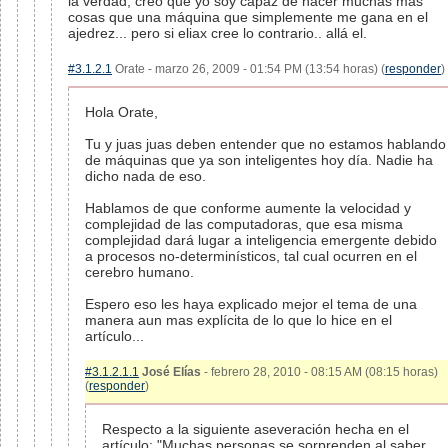
la verdad, creo que yo soy capaz de hacer muchas mas
cosas que una máquina que simplemente me gana en el
ajedrez... pero si eliax cree lo contrario.. allá el.
#3.1.2.1
Orate - marzo 26, 2009 - 01:54 PM (13:54 horas) (
responder
)
Hola Orate,
Tu y juas juas deben entender que no estamos hablando
de máquinas que ya son inteligentes hoy día. Nadie ha
dicho nada de eso.
Hablamos de que conforme aumente la velocidad y
complejidad de las computadoras, que esa misma
complejidad dará lugar a inteligencia emergente debido
a procesos no-determinísticos, tal cual ocurren en el
cerebro humano.
Espero eso les haya explicado mejor el tema de una
manera aun mas explícita de lo que lo hice en el
artículo...
#3.1.2.1.1
José Elías
- febrero 28, 2010 - 08:15 AM (08:15 horas)
(
responder
)
Respecto a la siguiente aseveración hecha en el
artículo: "Muchas personas se sorprenden al saber