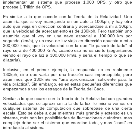
implementar un sistema que procese 1,000 OPS, y otro que
procese 1 Trillón de OPS.
Es similar a lo que sucede con la Teoría de la Relatividad. Uno
asumiría que si voy manejando en un auto a 100kph, y hay otro
auto que viaja en dirección contraria y acercándose a mi a 30kph,
que la velocidad de acercamiento es de 130kph. Pero también uno
asumiría que si voy en una nave espacial a 100,000 km por
segundo (km/s), y un rayo de luz viaja en dirección opuesta a mi a
300,000 km/s, que la velocidad con la que "le pasaré de lado" al
rayo será de 400,000 Km/s, cuando eso no es cierto (seguiríamos
viendo el rayo de luz a 300,000 km/s, y sería el tiempo lo que se
dilataría).
Inclusive, en el primer ejemplo, la respuesta no es realmente
130kph, sino que varía por una fracción casi imperceptible, pero
asumimos que 130km/s es "una aproximación suficiente para la
vida práctica". Sin embargo, es en estas pequeñas diferencias que
empezamos a ver los estragos de la Teoría del Caos.
Similar a lo que ocurre con la Teoría de la Relatividad con grandes
velocidades que se aproximan a la de la luz, lo mismo vemos en
cualquier sistema de computación que sobrepase de una cierta
escala. Esto se debe a que mientras más grande y extenso es un
sistema, más son las posibilidades de fluctuaciones cuánticas, mas
complejo debe ser el sistema que coordine todo, y mas "caos" es
introducido al sistema.