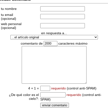
tu nombre
tu email
(opcional)
web personal
(opcional)
en respuesta a...
comentario de
caracteres máximo
4 + 1 =
requerido
(control anti-SPAM)
¿De qué color es el
requerido
(control anti-
cielo?:
SPAM)