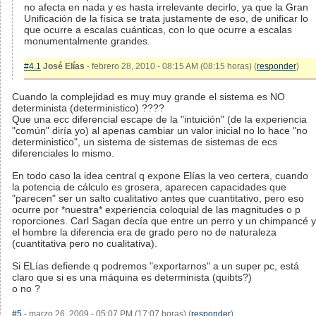
no afecta en nada y es hasta irrelevante decirlo, ya que la Gran
Unificación de la física se trata justamente de eso, de unificar lo
que ocurre a escalas cuánticas, con lo que ocurre a escalas
monumentalmente grandes.
#4.1
José Elías
- febrero 28, 2010 - 08:15 AM (08:15 horas) (
responder
)
Cuando la complejidad es muy muy grande el sistema es NO
determinista (deterministico) ????
Que una ecc diferencial escape de la "intuición" (de la experiencia
"común" diría yo) al apenas cambiar un valor inicial no lo hace "no
deterministico", un sistema de sistemas de sistemas de ecs
diferenciales lo mismo.
En todo caso la idea central q expone Elías la veo certera, cuando
la potencia de cálculo es grosera, aparecen capacidades que
"parecen" ser un salto cualitativo antes que cuantitativo, pero eso
ocurre por *nuestra* experiencia coloquial de las magnitudes o p
roporciones. Carl Sagan decía que entre un perro y un chimpancé y
el hombre la diferencia era de grado pero no de naturaleza
(cuantitativa pero no cualitativa).
Si ELías defiende q podremos "exportarnos" a un super pc, está
claro que si es una máquina es determinista (quibts?)
o no ?
#5
- marzo 26, 2009 - 05:07 PM (17:07 horas) (
responder
)