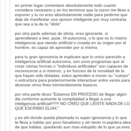
en primer lugar comentare absolutamente todo cuanto
considere necesario y en los terminos que la razon me lleve a
exponer y tu no eres absolutamente nadie para pedirme que
deje de manifestar una opinion inteligente por muy contraria
que sea a la de tu "idolo".
por otra parte ademas de idiota, eres ignorante. si
aprendieses a leer, puse, IA autonoma, o lo que es lo mismo
inteligencia que siendo artificial o creada en su origen por el
hombre, es capaz de aprender por si misma.
para tu gran ignorancia te explicare que lo unico parecido a
inteligencia artificial autonoma, son unos programas que al
crear ciertas formas o "individuos artificiales" son capaces de
reconocerse a si mismos, y en funcion de la moviidad de la
que hayan sido dotadas, estos aprenden a mover su "cuerpo"
o estructura para posteriormente interactuar entre varios para
alcanzar otros fines tremendamente basicos.
por otra parte dices:"Estamos EN PROCESO de llegar algún
dia conforme aumente la complejidad a llegar a una
inteligencia artificial!!!!!!! NO CREO QUE LEISTE NADA DE LO
QUE ESCRIBIO ELIAX."
y es ahi donde queda plasmada tu super ignorancia y lo que
te lleva a hablar por puro fanatismo y sin tener ni pajolera idea
de que hablas, quedando aun mas estupido de lo que ya eres.