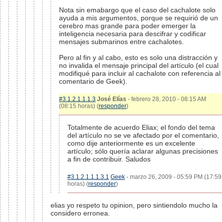
Nota sin emabargo que el caso del cachalote solo
ayuda a mis argumentos, porque se requirió de un
cerebro mas grande para poder emerger la
inteligencia necesaria para descifrar y codificar
mensajes submarinos entre cachalotes.
Pero al fin y al cabo, esto es solo una distracción y
no invalida el mensaje principal del artículo (el cual
modifiqué para incluir al cachalote con referencia al
comentario de Geek).
#3.1.2.1.1.1.3
José Elías
- febrero 28, 2010 - 08:15 AM
(08:15 horas) (
responder
)
Totalmente de acuerdo Eliax; el fondo del tema
del artículo no se ve afectado por el comentario,
como dije anteriormente es un excelente
artículo; sólo quería aclarar algunas precisiones
a fin de contribuir. Saludos
#3.1.2.1.1.1.3.1
Geek
- marzo 26, 2009 - 05:59 PM (17:59
horas) (
responder
)
elias yo respeto tu opinion, pero sintiendolo mucho la
considero erronea.