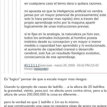
en cualquiera caso el tiemo dara o quitara razones.
mi apuesta es que la inteligencia artificial no vendra
jamas por un mayor potencial de procesamiento( este
solo lo hara pensar mas rapido) sino a traves del
propio aprendizaje echo por la maquina apartir
logicamente de unas instrucciones previas.
si te fijas en la analogia, la naturaleza ya hizo eso.
todos los animales incluyendo al hombre poseia
instintos desde su concepcion y en mayor o menor
medida o capacidad han aprendido y /o evolucionado.
el aumento de capacidad craneal o desarrollo
cerebral, solo fue un resultado fisioligico evolutivo,
consecuencia de ese aprendizaje.
#3.1.2.1.1.2
juas juas - marzo 26, 2009 - 03:42 PM (15:42
horas) (
responder
)
Es "logico" pensar de que a escala mayor mas riesgos.
Usando tu ejemplo de casas de ladrillo.... a la altura de 20 ladrillos
la gravedad, viento, peso,ect. no afecta unos contra otros, pero a la
altura de unos 200,000,000 la cosa es diferente...
pero la verdad es que 1 ladrillo o 1m es lo mismo.
el que construyendo una casa no requiera vigas de acero no quiere