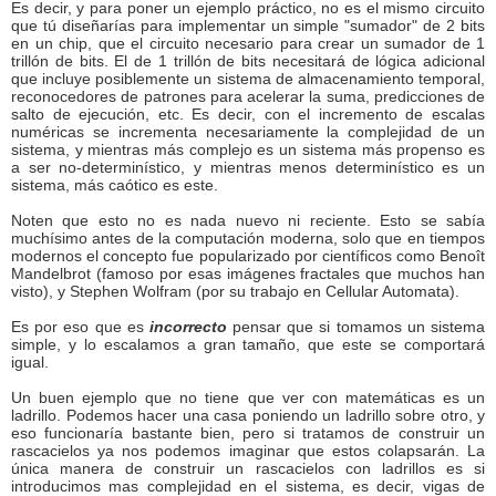
Es decir, y para poner un ejemplo práctico, no es el mismo circuito
que tú diseñarías para implementar un simple "sumador" de 2 bits
en un chip, que el circuito necesario para crear un sumador de 1
trillón de bits. El de 1 trillón de bits necesitará de lógica adicional
que incluye posiblemente un sistema de almacenamiento temporal,
reconocedores de patrones para acelerar la suma, predicciones de
salto de ejecución, etc. Es decir, con el incremento de escalas
numéricas se incrementa necesariamente la complejidad de un
sistema, y mientras más complejo es un sistema más propenso es
a ser no-determinístico, y mientras menos determinístico es un
sistema, más caótico es este.
Noten que esto no es nada nuevo ni reciente. Esto se sabía
muchísimo antes de la computación moderna, solo que en tiempos
modernos el concepto fue popularizado por científicos como Benoît
Mandelbrot (famoso por esas imágenes fractales que muchos han
visto), y Stephen Wolfram (por su trabajo en Cellular Automata).
Es por eso que es
incorrecto
pensar que si tomamos un sistema
simple, y lo escalamos a gran tamaño, que este se comportará
igual.
Un buen ejemplo que no tiene que ver con matemáticas es un
ladrillo. Podemos hacer una casa poniendo un ladrillo sobre otro, y
eso funcionaría bastante bien, pero si tratamos de construir un
rascacielos ya nos podemos imaginar que estos colapsarán. La
única manera de construir un rascacielos con ladrillos es si
introducimos mas complejidad en el sistema, es decir, vigas de