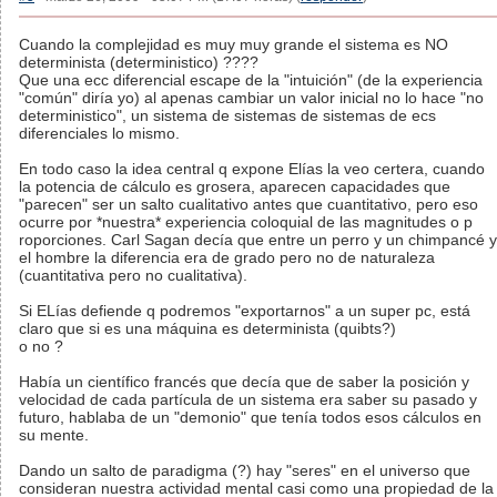
Cuando la complejidad es muy muy grande el sistema es NO
determinista (deterministico) ????
Que una ecc diferencial escape de la "intuición" (de la experiencia
"común" diría yo) al apenas cambiar un valor inicial no lo hace "no
deterministico", un sistema de sistemas de sistemas de ecs
diferenciales lo mismo.
En todo caso la idea central q expone Elías la veo certera, cuando
la potencia de cálculo es grosera, aparecen capacidades que
"parecen" ser un salto cualitativo antes que cuantitativo, pero eso
ocurre por *nuestra* experiencia coloquial de las magnitudes o p
roporciones. Carl Sagan decía que entre un perro y un chimpancé y
el hombre la diferencia era de grado pero no de naturaleza
(cuantitativa pero no cualitativa).
Si ELías defiende q podremos "exportarnos" a un super pc, está
claro que si es una máquina es determinista (quibts?)
o no ?
Había un científico francés que decía que de saber la posición y
velocidad de cada partícula de un sistema era saber su pasado y
futuro, hablaba de un "demonio" que tenía todos esos cálculos en
su mente.
Dando un salto de paradigma (?) hay "seres" en el universo que
consideran nuestra actividad mental casi como una propiedad de la