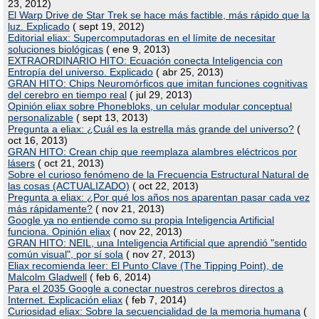
23, 2012)
El Warp Drive de Star Trek se hace más factible, más rápido que la
luz. Explicado
( sept 19, 2012)
Editorial eliax: Supercomputadoras en el límite de necesitar
soluciones biológicas
( ene 9, 2013)
EXTRAORDINARIO HITO: Ecuación conecta Inteligencia con
Entropía del universo. Explicado
( abr 25, 2013)
GRAN HITO: Chips Neuromórficos que imitan funciones cognitivas
del cerebro en tiempo real
( jul 29, 2013)
Opinión eliax sobre Phonebloks, un celular modular conceptual
personalizable
( sept 13, 2013)
Pregunta a eliax: ¿Cuál es la estrella más grande del universo?
(
oct 16, 2013)
GRAN HITO: Crean chip que reemplaza alambres eléctricos por
lásers
( oct 21, 2013)
Sobre el curioso fenómeno de la Frecuencia Estructural Natural de
las cosas (ACTUALIZADO)
( oct 22, 2013)
Pregunta a eliax: ¿Por qué los años nos aparentan pasar cada vez
más rápidamente?
( nov 21, 2013)
Google ya no entiende como su propia Inteligencia Artificial
funciona. Opinión eliax
( nov 22, 2013)
GRAN HITO: NEIL, una Inteligencia Artificial que aprendió "sentido
común visual", por sí sola
( nov 27, 2013)
Eliax recomienda leer: El Punto Clave (The Tipping Point), de
Malcolm Gladwell
( feb 6, 2014)
Para el 2035 Google a conectar nuestros cerebros directos a
Internet. Explicación eliax
( feb 7, 2014)
Curiosidad eliax: Sobre la secuencialidad de la memoria humana
(