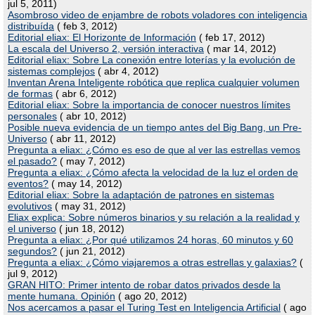
jul 5, 2011)
Asombroso video de enjambre de robots voladores con inteligencia
distribuída
( feb 3, 2012)
Editorial eliax: El Horizonte de Información
( feb 17, 2012)
La escala del Universo 2, versión interactiva
( mar 14, 2012)
Editorial eliax: Sobre La conexión entre loterías y la evolución de
sistemas complejos
( abr 4, 2012)
Inventan Arena Inteligente robótica que replica cualquier volumen
de formas
( abr 6, 2012)
Editorial eliax: Sobre la importancia de conocer nuestros límites
personales
( abr 10, 2012)
Posible nueva evidencia de un tiempo antes del Big Bang, un Pre-
Universo
( abr 11, 2012)
Pregunta a eliax: ¿Cómo es eso de que al ver las estrellas vemos
el pasado?
( may 7, 2012)
Pregunta a eliax: ¿Cómo afecta la velocidad de la luz el orden de
eventos?
( may 14, 2012)
Editorial eliax: Sobre la adaptación de patrones en sistemas
evolutivos
( may 31, 2012)
Eliax explica: Sobre números binarios y su relación a la realidad y
el universo
( jun 18, 2012)
Pregunta a eliax: ¿Por qué utilizamos 24 horas, 60 minutos y 60
segundos?
( jun 21, 2012)
Pregunta a eliax: ¿Cómo viajaremos a otras estrellas y galaxias?
(
jul 9, 2012)
GRAN HITO: Primer intento de robar datos privados desde la
mente humana. Opinión
( ago 20, 2012)
Nos acercamos a pasar el Turing Test en Inteligencia Artificial
( ago