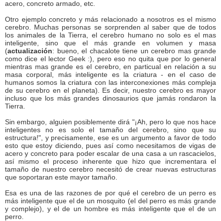
acero, concreto armado, etc.
Otro ejemplo concreto y más relacionado a nosotros es el mismo
cerebro. Muchas personas se sorprenden al saber que de todos
los animales de la Tierra, el cerebro humano no solo es el mas
inteligente, sino que el más grande en volumen y masa
(
actualización
: bueno, el chacalote tiene un cerebro mas grande
como dice el lector Geek :), pero eso no quita que por lo general
mientras mas grande es el cerebro, en particual en relación a su
masa corporal, más inteligente es la criatura - en el caso de
humanos somos la criatura con las interconexiones más compleja
de su cerebro en el planeta). Es decir, nuestro cerebro es mayor
incluso que los más grandes dinosaurios que jamás rondaron la
Tierra.
Sin embargo, alguien posiblemente dirá "¡Ah, pero lo que nos hace
inteligentes no es solo el tamaño del cerebro, sino que su
estructura!", y precisamente, ese es un argumento a favor de todo
esto que estoy diciendo, pues así como necesitamos de vigas de
acero y concreto para poder escalar de una casa a un rascacielos,
así mismo el proceso inherente que hizo que incrementara el
tamaño de nuestro cerebro necesitó de crear nuevas estructuras
que soportaran este mayor tamaño.
Esa es una de las razones de por qué el cerebro de un perro es
más inteligente que el de un mosquito (el del perro es más grande
y complejo), y el de un hombre es más inteligente que el de un
perro.