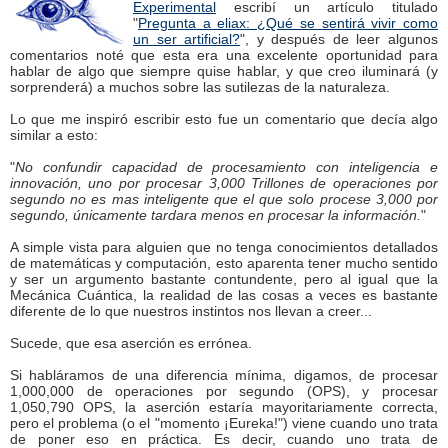
Experimental
escribí un artículo titulado
"
Pregunta a eliax: ¿Qué se sentirá vivir como
un ser artificial?
", y después de leer algunos
comentarios noté que esta era una excelente oportunidad para
hablar de algo que siempre quise hablar, y que creo iluminará (y
sorprenderá) a muchos sobre las sutilezas de la naturaleza.
Lo que me inspiró escribir esto fue un comentario que decía algo
similar a esto:
"
No confundir capacidad de procesamiento con inteligencia e
innovación, uno por procesar 3,000 Trillones de operaciones por
segundo no es mas inteligente que el que solo procese 3,000 por
segundo, únicamente tardara menos en procesar la información.
"
A simple vista para alguien que no tenga conocimientos detallados
de matemáticas y computación, esto aparenta tener mucho sentido
y ser un argumento bastante contundente, pero al igual que la
Mecánica Cuántica, la realidad de las cosas a veces es bastante
diferente de lo que nuestros instintos nos llevan a creer...
Sucede, que esa aserción es errónea.
Si habláramos de una diferencia mínima, digamos, de procesar
1,000,000 de operaciones por segundo (OPS), y procesar
1,050,790 OPS, la aserción estaría mayoritariamente correcta,
pero el problema (o el "momento ¡Eureka!") viene cuando uno trata
de poner eso en práctica. Es decir, cuando uno trata de