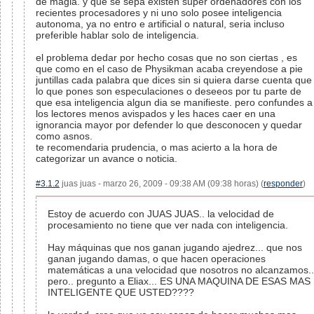
de magia. y que se sepa existen super ordenadores con los
recientes procesadores y ni uno solo posee inteligencia
autonoma, ya no entro e artificial o natural, seria incluso
preferible hablar solo de inteligencia.
el problema dedar por hecho cosas que no son ciertas , es
que como en el caso de Physikman acaba creyendose a pie
juntillas cada palabra que dices sin si quiera darse cuenta que
lo que pones son especulaciones o deseeos por tu parte de
que esa inteligencia algun dia se manifieste. pero confundes a
los lectores menos avispados y les haces caer en una
ignorancia mayor por defender lo que desconocen y quedar
como asnos.
te recomendaria prudencia, o mas acierto a la hora de
categorizar un avance o noticia.
#3.1.2
juas juas - marzo 26, 2009 - 09:38 AM (09:38 horas) (
responder
)
Estoy de acuerdo con JUAS JUAS.. la velocidad de
procesamiento no tiene que ver nada con inteligencia.
Hay máquinas que nos ganan jugando ajedrez... que nos
ganan jugando damas, o que hacen operaciones
matemáticas a una velocidad que nosotros no alcanzamos..
pero.. pregunto a Eliax... ES UNA MAQUINA DE ESAS MAS
INTELIGENTE QUE USTED????