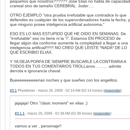
pequeños que nosotros?????? Jose Elias no habla de capacidad
craneal sino de tamaño CEREBRAL. Joder.....
OTRO EJEMPLO "otra prueba irrefutable que contradice lo que
defiendes es cualquier de los superordenadores hasta la fecha, y
que ninguno posee inteligencia artificial autonoma,"
ESO ES LO MAS ESTUPIDO QUE HE OIDO EN SEMANAS. De
"irrefutable" eso no tiene ni la "i". Estamos EN PROCESO de
llegar algún dia conforme aumente la complejidad a llegar a una
inteligencia artificial!!!!!!! NO CREO QUE LEISTE *NADA* DE LO
QUE ESCRIBIO ELIAX.
Y YA DEJA PORFA DE SIEMPRE BUSCARLE LA CONTRARIA A
TODOS EN TUS COMENTARIOS TROLLanos........... admite
derrota e ignorancia chaval.
Bueeeeeeeeeenas noches y que sueñes con los angelitos.
#3.1
Physikman - marzo 26, 2009 - 02:14 AM (02:14 horas) (
responder
)
jajajaja! Otro "clasic moment" en eliax ;)
#3.1.1
- marzo 26, 2009 - 02:38 AM (02:38 horas) (
responder
)
vamos a ver , personaje!!