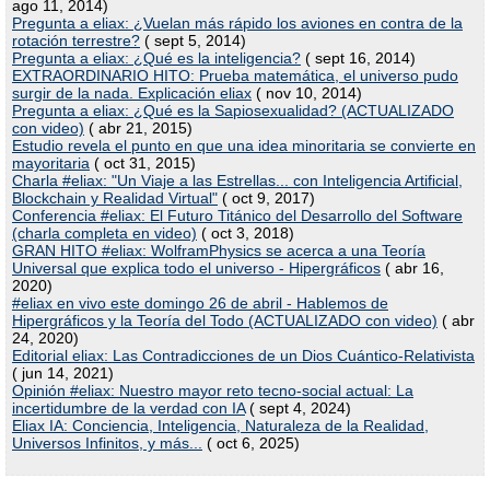
ago 11, 2014)
Pregunta a eliax: ¿Vuelan más rápido los aviones en contra de la
rotación terrestre?
( sept 5, 2014)
Pregunta a eliax: ¿Qué es la inteligencia?
( sept 16, 2014)
EXTRAORDINARIO HITO: Prueba matemática, el universo pudo
surgir de la nada. Explicación eliax
( nov 10, 2014)
Pregunta a eliax: ¿Qué es la Sapiosexualidad? (ACTUALIZADO
con video)
( abr 21, 2015)
Estudio revela el punto en que una idea minoritaria se convierte en
mayoritaria
( oct 31, 2015)
Charla #eliax: "Un Viaje a las Estrellas... con Inteligencia Artificial,
Blockchain y Realidad Virtual"
( oct 9, 2017)
Conferencia #eliax: El Futuro Titánico del Desarrollo del Software
(charla completa en video)
( oct 3, 2018)
GRAN HITO #eliax: WolframPhysics se acerca a una Teoría
Universal que explica todo el universo - Hipergráficos
( abr 16,
2020)
#eliax en vivo este domingo 26 de abril - Hablemos de
Hipergráficos y la Teoría del Todo (ACTUALIZADO con video)
( abr
24, 2020)
Editorial eliax: Las Contradicciones de un Dios Cuántico-Relativista
( jun 14, 2021)
Opinión #eliax: Nuestro mayor reto tecno-social actual: La
incertidumbre de la verdad con IA
( sept 4, 2024)
Eliax IA: Conciencia, Inteligencia, Naturaleza de la Realidad,
Universos Infinitos, y más...
( oct 6, 2025)