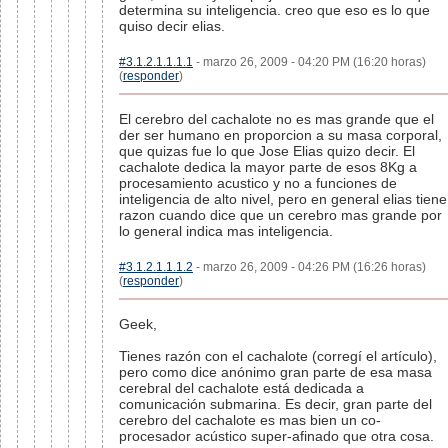
determina su inteligencia. creo que eso es lo que
quiso decir elias.
#3.1.2.1.1.1.1
- marzo 26, 2009 - 04:20 PM (16:20 horas)
(
responder
)
El cerebro del cachalote no es mas grande que el
der ser humano en proporcion a su masa corporal,
que quizas fue lo que Jose Elias quizo decir. El
cachalote dedica la mayor parte de esos 8Kg a
procesamiento acustico y no a funciones de
inteligencia de alto nivel, pero en general elias tiene
razon cuando dice que un cerebro mas grande por
lo general indica mas inteligencia.
#3.1.2.1.1.1.2
- marzo 26, 2009 - 04:26 PM (16:26 horas)
(
responder
)
Geek,
Tienes razón con el cachalote (corregí el artículo),
pero como dice anónimo gran parte de esa masa
cerebral del cachalote está dedicada a
comunicación submarina. Es decir, gran parte del
cerebro del cachalote es mas bien un co-
procesador acústico super-afinado que otra cosa.