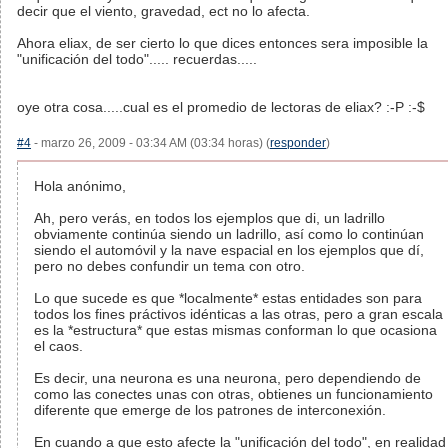
decir que el viento, gravedad, ect no lo afecta.
Ahora eliax, de ser cierto lo que dices entonces sera imposible la
"unificación del todo"..... recuerdas.....
oye otra cosa.....cual es el promedio de lectoras de eliax? :-P :-$
#4
- marzo 26, 2009 - 03:34 AM (03:34 horas) (
responder
)
Hola anónimo,
Ah, pero verás, en todos los ejemplos que di, un ladrillo
obviamente continúa siendo un ladrillo, así como lo continúan
siendo el automóvil y la nave espacial en los ejemplos que dí,
pero no debes confundir un tema con otro.
Lo que sucede es que *localmente* estas entidades son para
todos los fines práctivos idénticas a las otras, pero a gran escala
es la *estructura* que estas mismas conforman lo que ocasiona
el caos.
Es decir, una neurona es una neurona, pero dependiendo de
como las conectes unas con otras, obtienes un funcionamiento
diferente que emerge de los patrones de interconexión.
En cuando a que esto afecte la "unificación del todo", en realidad