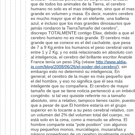
que de todos los animales de la Tierra, el cerebro
humano no solo es el mas inteligente, sino que el mas
grande en volumen y masa. Es decir, nuestro cerebro
es mucho mayor que el de un elefante, una ballena
azul, e incluso que los mas grandes dinosaurios que
jamás rondaron la TierraTamaño del cerebro",
discrepo TOTALMENTE contigo Eliax, debido a que el
cerebro humano no es más grande. El cerebro más
grande que se conece es el del cachalote, que pesa
de 7 a 9 Kg;entre los humanos el peso cerebral varía
entre 1 y 2 Kg; y no está relacionado en absoluto con
al inteligencia, el cerebro del brillante escritor Anatole
France tenía un peso 1Kg (véase
http://www.aldia-
iq.com/blog/2008/06/26/el-poder-del-cerebro/
); sin
embargo esto no determinó su inteligencia; En
general, el cerebro de la mujer es más pequeño que
el del hombre, y eso no significa que él sea más
inteligente que su compañera. El cerebro de mayor
tamaño de que se tiene noticia perteneció a un imbécil
congénito. si tal vez quisiste referirte no a tamaño
absoluto, sino a relativo, tampoco tienes razón, puesto
que a pesar de que El hombre estaría en el grupo
superior en lo tocante a su peso cerebral relativo, con
un volumen del 2% del volumen total del cuerpo, no
está solo en la cima, como a menudo se afirma. El
hombre comparte esta “pole position” con algunos
muy pequeños monos, murciélagos, musarañas y
pájaros poseedores de un cerebro igualmente grande