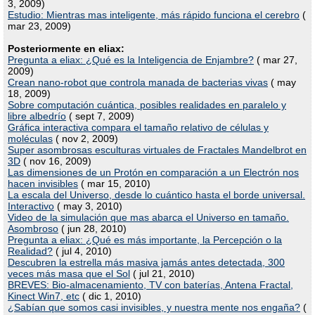
3, 2009)
Estudio: Mientras mas inteligente, más rápido funciona el cerebro
(
mar 23, 2009)
Posteriormente en eliax:
Pregunta a eliax: ¿Qué es la Inteligencia de Enjambre?
( mar 27,
2009)
Crean nano-robot que controla manada de bacterias vivas
( may
18, 2009)
Sobre computación cuántica, posibles realidades en paralelo y
libre albedrío
( sept 7, 2009)
Gráfica interactiva compara el tamaño relativo de células y
moléculas
( nov 2, 2009)
Super asombrosas esculturas virtuales de Fractales Mandelbrot en
3D
( nov 16, 2009)
Las dimensiones de un Protón en comparación a un Electrón nos
hacen invisibles
( mar 15, 2010)
La escala del Universo, desde lo cuántico hasta el borde universal.
Interactivo
( may 3, 2010)
Video de la simulación que mas abarca el Universo en tamaño.
Asombroso
( jun 28, 2010)
Pregunta a eliax: ¿Qué es más importante, la Percepción o la
Realidad?
( jul 4, 2010)
Descubren la estrella más masiva jamás antes detectada, 300
veces más masa que el Sol
( jul 21, 2010)
BREVES: Bio-almacenamiento, TV con baterías, Antena Fractal,
Kinect Win7, etc
( dic 1, 2010)
¿Sabían que somos casi invisibles, y nuestra mente nos engaña?
(